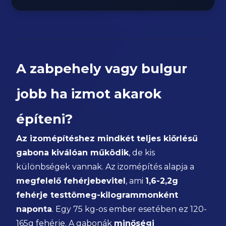
A zabpehely vagy bulgur
jobb ha izmot akarok
építeni?
Az izomépítéshez mindkét teljes kiőrlésű
gabona kiválóan működik
, de kis
különbségek vannak. Az izomépítés alapja a
megfelelő fehérjebevitel
, ami
1,6-2,2g
fehérje testtömeg-kilogrammonként
naponta
. Egy 75 kg-os ember esetében ez 120-
165g fehérje. A gabonák
minőségi