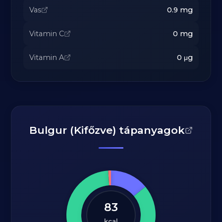
Vas
0.9
mg
Vitamin C
0
mg
Vitamin A
0
μg
Bulgur (Kifőzve) tápanyagok
83
kcal