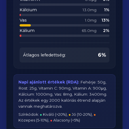
Kálcium
1%
13.0mg
Vas
13%
1.0mg
Kálium
2%
65.0mg
6%
Átlagos lefedettség:
Napi ajánlott értékek (RDA):
Fehérje: 50g,
Rost: 25g, Vitamin C: 90mg, Vitamin A: 900μg,
Kálcium: 1000mg, Vas: 8mg, Kálium: 3400mg.
Az értékek egy 2000 kalóriás étrend alapján
vannak meghatározva.
Színkódok:
●
Kiváló (>20%),
●
Jó (10-20%),
●
Közepes (5-10%),
●
Alacsony (<5%)