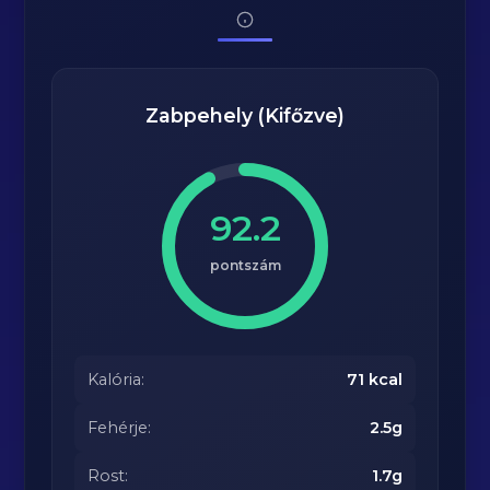
Zabpehely (Kifőzve)
92.2
pontszám
Kalória:
71 kcal
Fehérje:
2.5g
Rost:
1.7g