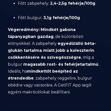
Főtt zabpehely:
2,4-2,5g fehérje/100g
Főtt bulgur:
3,1g fehérje/100g
Végeredmény:
Mindkét gabona
tápanyagban gazdag
, de különböző
előnyökkel. A zabpehely
egyedülálló béta-
glukán tartalma miatt jobb a koleszterin
csökkentésére és szívegészségre
, míg a
bulgur
magasabb rost- és fehérjetartalmú
.
Ideális, ha
mindkettőt beépíted az
étrendedbe
: zabpehely reggelire, bulgur
ebédre vagy vacsorára. A GetFIT App segít
egyéni makrócélokat beállítani.