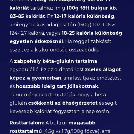
kalóriát
tartalmaz, míg
100g főtt bulgur kb.
83-85 kalóriát
. Ez
12-17 kalória különbség
,
ami egy tipikus adag esetén (150g) 102-106 vs
124-127 kalória, vagyis
18-25 kalória különbség
egyetlen étkezésnél
. Ha reggel zabkását
eszel, ez a kis különbség összeadódik.
A
zabpehely béta-glukán tartalma
egyedülálló. Ez az oldható rost
zselés állagot
képez a gyomorban
, ami lassítja az emésztést
és
hosszabb ideig tart jóllakottnak
.
Tanulmányok azt mutatják, hogy a béta-
glukán
csökkenti az éhségérzetet
és segít
kevesebb kalóriát fogyasztani a nap során.
Rosttartalom:
A bulgur
magasabb
rosttartalmú
(4,5g vs 1,7g/100g főzve), ami