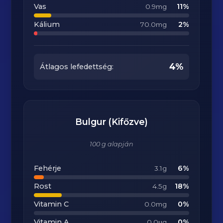
Vas
11%
0.9mg
Kálium
2%
70.0mg
4%
Átlagos lefedettség:
Bulgur (Kifőzve)
100 g alapján
Fehérje
6%
3.1g
Rost
18%
4.5g
Vitamin C
0%
0.0mg
Vitamin A
0%
0.0μg