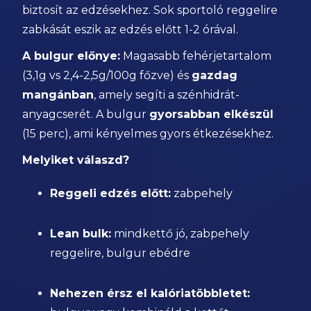
biztosít az edzésekhez. Sok sportoló reggelire
zabkását eszik az edzés előtt 1-2 órával.
A bulgur előnye:
Magasabb fehérjetartalom
(3,1g vs 2,4-2,5g/100g főzve) és
gazdag
mangánban
, amely segíti a szénhidrát-
anyagcserét. A bulgur
gyorsabban elkészül
(15 perc), ami kényelmes gyors étkezésekhez.
Melyiket válaszd?
Reggeli edzés előtt:
zabpehely
Lean bulk:
mindkettő jó, zabpehely
reggelire, bulgur ebédre
Nehezen érsz el kalóriatöbbletet: