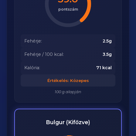
pontszám
Fehérje:
2.5g
Fehérje / 100 kcal:
3.5g
Kalória:
71 kcal
Értékelés: Közepes
100 g alapján
Bulgur (Kifőzve)