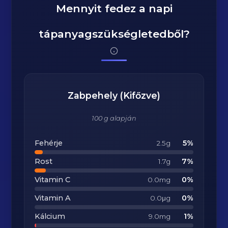
Mennyit fedez a napi
tápanyagszükségletedből?
Zabpehely (Kifőzve)
100 g alapján
Fehérje
5%
2.5g
Rost
7%
1.7g
Vitamin C
0%
0.0mg
Vitamin A
0%
0.0μg
Kálcium
1%
9.0mg