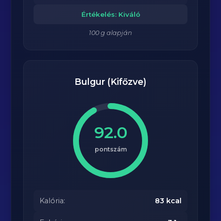
Értékelés: Kiváló
100 g alapján
Bulgur (Kifőzve)
92.0
pontszám
Kalória:
83 kcal