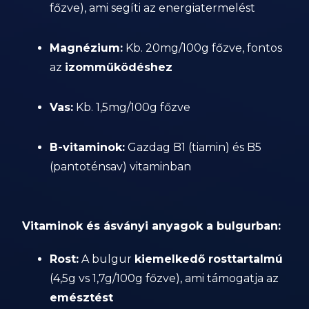
főzve), ami segíti az energiatermelést
Magnézium:
Kb. 20mg/100g főzve, fontos
az
izomműködéshez
Vas:
Kb. 1,5mg/100g főzve
B-vitaminok:
Gazdag B1 (tiamin) és B5
(pantoténsav) vitaminban
Vitaminok és ásványi anyagok a bulgurban:
Rost:
A bulgur
kiemelkedő rosttartalmú
(4,5g vs 1,7g/100g főzve), ami támogatja az
emésztést