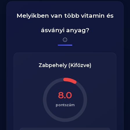
Melyikben van több vitamin és
ásványi anyag?
Zabpehely (Kifőzve)
8.0
pontszám