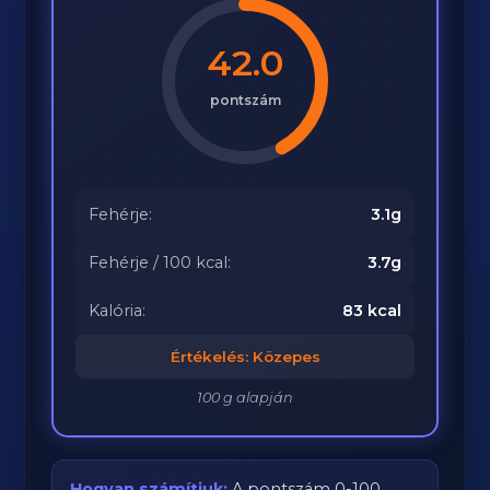
42.0
pontszám
Fehérje:
3.1g
Fehérje / 100 kcal:
3.7g
Kalória:
83 kcal
Értékelés: Közepes
100 g alapján
Hogyan számítjuk:
A pontszám 0-100