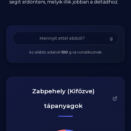
segít eldönteni, melyik illik jobban a diétádhoz.
g
Az alábbi adatok
100
g
-ra vonatkoznak.
Zabpehely (Kifőzve)
tápanyagok