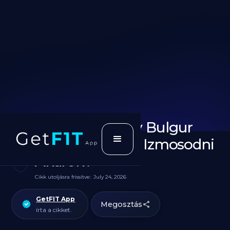
Zabpehely vagy Bulgur
jobb ha Fogyni, Izmosodni
Akarok?
Cikk utoljásra frissítve:
July 24, 2026
GetFIT App
Megosztás
írta a cikket.