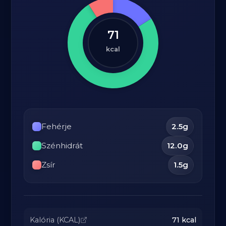
71
kcal
Fehérje
2.5
g
Szénhidrát
12.0
g
Zsír
1.5
g
Kalória (KCAL)
71
kcal