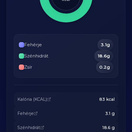
Fehérje
3.1
g
Szénhidrát
18.6
g
Zsír
0.2
g
Kalória (KCAL)
83
kcal
Fehérje
3.1
g
Szénhidrát
18.6
g