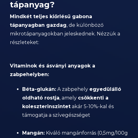
tápanyag?
Mindkét teljes kiőrlésű gabona
tápanyagban gazdag
, de különböző
mikrotápanyagokban jeleskednek. Nézzük a
részleteket:
Vitaminok és ásványi anyagok a
zabpehelyben:
Béta-glukán:
A zabpehely
egyedülálló
oldható rostja
, amely
csökkenti a
koleszterinszintet
akár 5-10%-kal és
támogatja a szívegészséget
Mangán:
Kiváló mangánforrás (0,5mg/100g