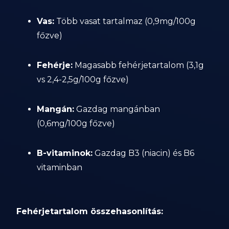
Vas:
Több vasat tartalmaz (0,9mg/100g
főzve)
Fehérje:
Magasabb fehérjetartalom (3,1g
vs 2,4-2,5g/100g főzve)
Mangán:
Gazdag mangánban
(0,6mg/100g főzve)
B-vitaminok:
Gazdag B3 (niacin) és B6
vitaminban
Fehérjetartalom összehasonlítás: