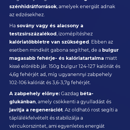
szénhidrátforrások
, amelyek energiát adnak
az edzésekhez.
Ha
sovány vagy és alacsony a
testzsírszázalékod
, izomépítéshez
kalóriatöbbletre van szükséged
. Ebben az
esetben mindkét gabona segíthet, de a
bulgur
magasabb fehérje- és kalóriatartalma
miatt
kissé előrébb jár. 150g bulgur 124-127 kalóriát és
4,6g fehérjét ad, míg ugyanennyi zabpehely
102-106 kalóriát és 3,6-3,7g fehérjét.
A zabpehely előnye:
Gazdag
béta-
glukánban
, amely csökkenti a gyulladást és
javítja a regenerációt
. Az oldható rost segíti a
táplálékfelvételt és stabilizálja a
vércukorszintet, ami egyenletes energiát