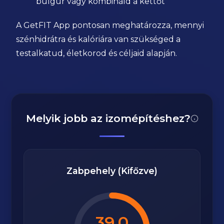
bulgur vagy kombináld a kettőt
A GetFIT App pontosan meghatározza, mennyi
szénhidrátra és kalóriára van szükséged a
testalkatud, életkorod és céljaid alapján.
Melyik jobb az izomépítéshez?
Zabpehely (Kifőzve)
39.0