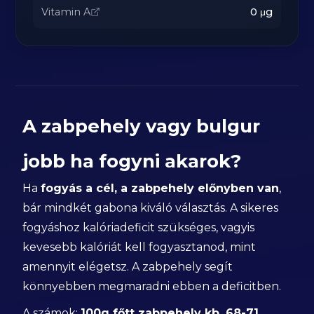
Vitamin A
0
μg
A zabpehely vagy bulgur
jobb ha fogyni akarok?
Ha
fogyás a cél, a zabpehely előnyben van
,
bár mindkét gabona kiváló választás. A sikeres
fogyáshoz kalóriadeficit szükséges, vagyis
kevesebb kalóriát kell fogyasztanod, mint
amennyit elégetsz. A zabpehely segít
könnyebben megmaradni ebben a deficitben.
A számok:
100g főtt zabpehely kb. 68-71