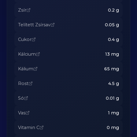
Zsír
0.2
g
Telített Zsírsav
0.05
g
Cukor
0.4
g
Kálcium
13
mg
Kálium
65
mg
Rost
4.5
g
Só
0.01
g
Vas
1
mg
Vitamin C
0
mg