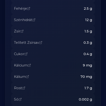
Fehérje
2.5
g
Szénhidrát
12
g
Zsír
1.5
g
Telített Zsírsav
0.3
g
Cukor
0.4
g
Kálcium
9
mg
Kálium
70
mg
Rost
1.7
g
Só
0.002
g