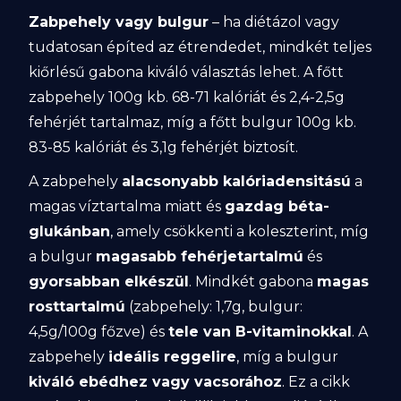
Zabpehely vagy bulgur
– ha diétázol vagy
tudatosan építed az étrendedet, mindkét teljes
kiőrlésű gabona kiváló választás lehet. A főtt
zabpehely 100g kb. 68-71 kalóriát és 2,4-2,5g
fehérjét tartalmaz, míg a főtt bulgur 100g kb.
83-85 kalóriát és 3,1g fehérjét biztosít.
A zabpehely
alacsonyabb kalóriadensitású
a
magas víztartalma miatt és
gazdag béta-
glukánban
, amely csökkenti a koleszterint, míg
a bulgur
magasabb fehérjetartalmú
és
gyorsabban elkészül
. Mindkét gabona
magas
rosttartalmú
(zabpehely: 1,7g, bulgur:
4,5g/100g főzve) és
tele van B-vitaminokkal
. A
zabpehely
ideális reggelire
, míg a bulgur
kiváló ebédhez vagy vacsorához
. Ez a cikk