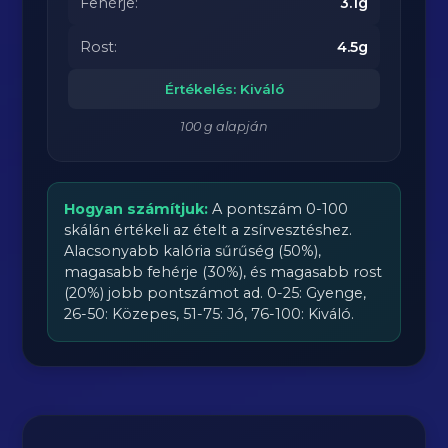
Fehérje:
3.1g
Rost:
4.5g
Értékelés: Kiváló
100 g alapján
Hogyan számítjuk:
A pontszám 0-100
skálán értékeli az ételt a zsírvesztéshez.
Alacsonyabb kalória sűrűség (50%),
magasabb fehérje (30%), és magasabb rost
(20%) jobb pontszámot ad. 0-25: Gyenge,
26-50: Közepes, 51-75: Jó, 76-100: Kiváló.