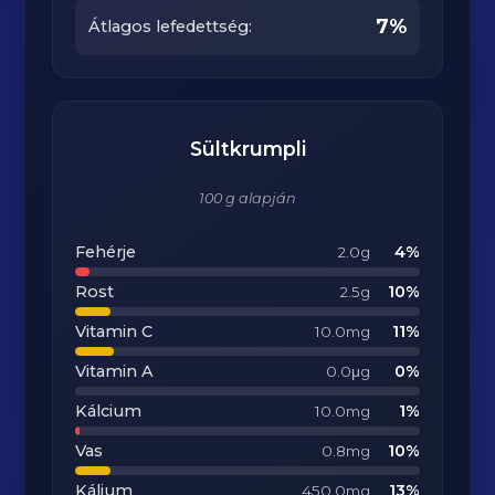
7%
Átlagos lefedettség:
Sültkrumpli
100 g alapján
Fehérje
4%
2.0g
Rost
10%
2.5g
Vitamin C
11%
10.0mg
Vitamin A
0%
0.0μg
Kálcium
1%
10.0mg
Vas
10%
0.8mg
Kálium
13%
450.0mg