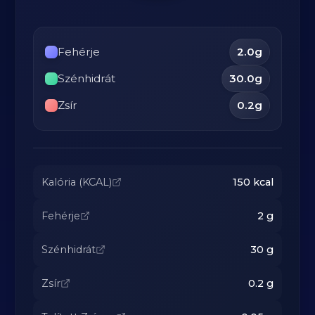
Fehérje
2.0
g
Szénhidrát
30.0
g
Zsír
0.2
g
Kalória (KCAL)
150
kcal
Fehérje
2
g
Szénhidrát
30
g
Zsír
0.2
g