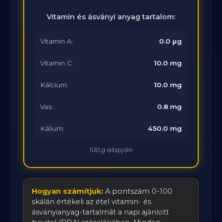
Vitamin és ásványi anyag tartalom:
Vitamin A:
0.0 μg
Vitamin C:
10.0 mg
Kálcium:
10.0 mg
Vas:
0.8 mg
Kálium:
450.0 mg
100 g alapján
Hogyan számítjuk:
A pontszám 0-100
skálán értékeli az étel vitamin- és
ásványianyag-tartalmát a napi ajánlott