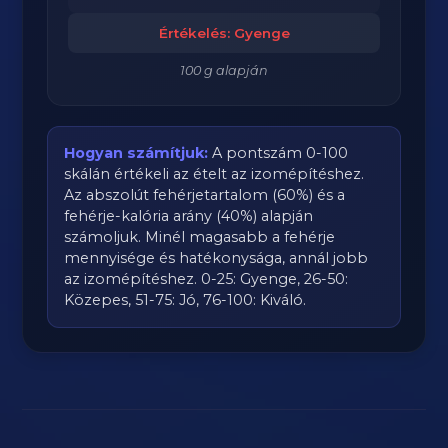
Értékelés: Gyenge
100 g alapján
Hogyan számítjuk:
A pontszám 0-100
skálán értékeli az ételt az izomépítéshez.
Az abszolút fehérjetartalom (60%) és a
fehérje-kalória arány (40%) alapján
számoljuk. Minél magasabb a fehérje
mennyisége és hatékonysága, annál jobb
az izomépítéshez. 0-25: Gyenge, 26-50:
Közepes, 51-75: Jó, 76-100: Kiváló.