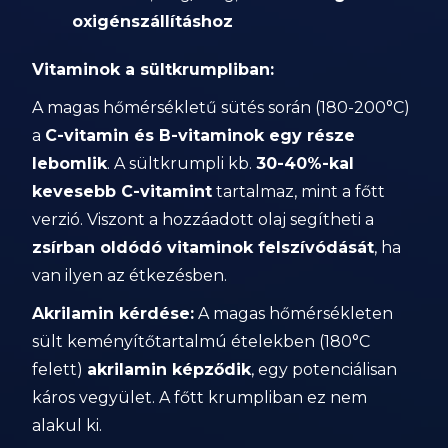
oxigénszállításhoz
Vitaminok a sültkrumpliban:
A magas hőmérsékletű sütés során (180-200°C)
a
C-vitamin és B-vitaminok egy része
lebomlik
. A sültkrumpli kb.
30-40%-kal
kevesebb C-vitamint
tartalmaz, mint a főtt
verzió. Viszont a hozzáadott olaj segítheti a
zsírban oldódó vitaminok felszívódását
, ha
van ilyen az étkezésben.
Akrilamin kérdése:
A magas hőmérsékleten
sült keményítőtartalmú ételekben (180°C
felett)
akrilamin képződik
, egy potenciálisan
káros vegyület. A főtt krumpliban ez nem
alakul ki.