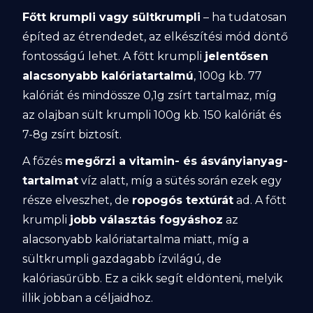
Főtt krumpli vagy sültkrumpli
– ha tudatosan
építed az étrendedet, az elkészítési mód döntő
fontosságú lehet. A főtt krumpli
jelentősen
alacsonyabb kalóriatartalmú
, 100g kb. 77
kalóriát és mindössze 0,1g zsírt tartalmaz, míg
az olajban sült krumpli 100g kb. 150 kalóriát és
7-8g zsírt biztosít.
A főzés
megőrzi a vitamin- és ásványianyag-
tartalmat
víz alatt, míg a sütés során ezek egy
része elveszhet, de
ropogós textúrát
ad. A főtt
krumpli
jobb választás fogyáshoz
az
alacsonyabb kalóriatartalma miatt, míg a
sültkrumpli gazdagabb ízvilágú, de
kalóriasűrűbb. Ez a cikk segít eldönteni, melyik
illik jobban a céljaidhoz.