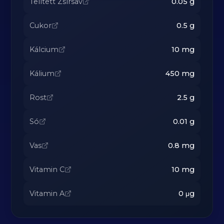
Telített Zsírsav
0.05
g
Cukor
0.5
g
Kálcium
10
mg
Kálium
450
mg
Rost
2.5
g
Só
0.01
g
Vas
0.8
mg
Vitamin C
10
mg
Vitamin A
0
μg