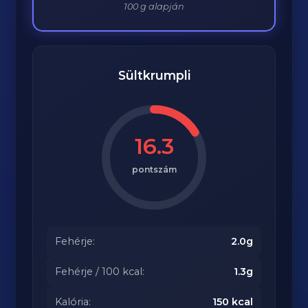
100 g alapján
Sültkrumpli
16.3
pontszám
Fehérje:
2.0g
Fehérje / 100 kcal:
1.3g
Kalória:
150 kcal