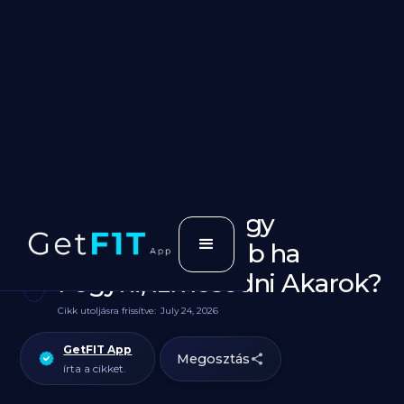
Főtt Krumpli vagy
Sültkrumpli jobb ha
Fogyni, Izmosodni Akarok?
Cikk utoljásra frissítve:
July 24, 2026
GetFIT App
Megosztás
írta a cikket.