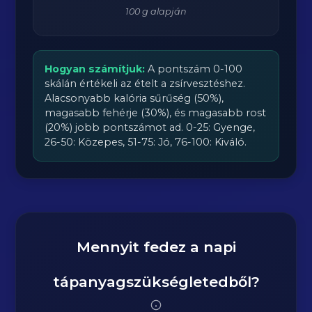
100 g alapján
Hogyan számítjuk:
A pontszám 0-100
skálán értékeli az ételt a zsírvesztéshez.
Alacsonyabb kalória sűrűség (50%),
magasabb fehérje (30%), és magasabb rost
(20%) jobb pontszámot ad. 0-25: Gyenge,
26-50: Közepes, 51-75: Jó, 76-100: Kiváló.
Mennyit fedez a napi
tápanyagszükségletedből?