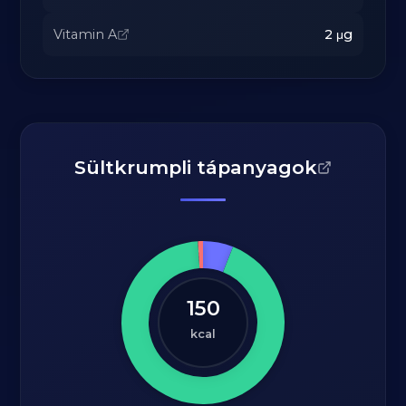
Vitamin A
2
μg
Sültkrumpli tápanyagok
150
kcal