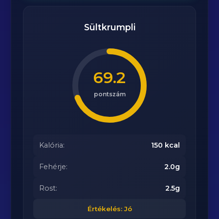
Sültkrumpli
69.2
pontszám
Kalória:
150 kcal
Fehérje:
2.0g
Rost:
2.5g
Értékelés: Jó