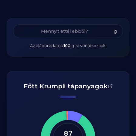
g
Az alábbi adatok
100
g
-ra vonatkoznak.
Főtt Krumpli tápanyagok
87