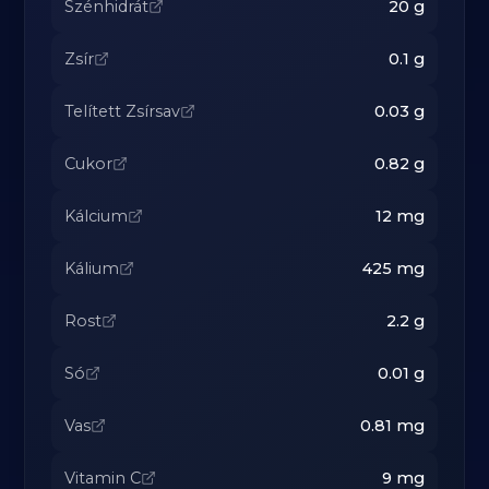
Szénhidrát
20
g
Zsír
0.1
g
Telített Zsírsav
0.03
g
Cukor
0.82
g
Kálcium
12
mg
Kálium
425
mg
Rost
2.2
g
Só
0.01
g
Vas
0.81
mg
Vitamin C
9
mg