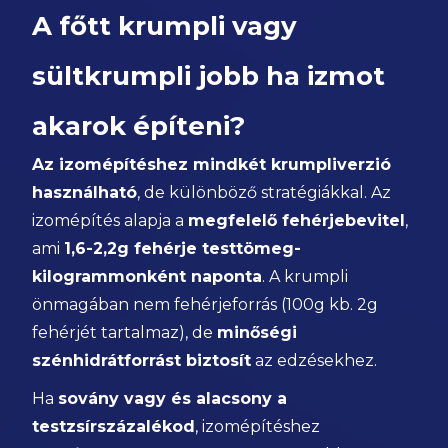
A főtt krumpli vagy
sültkrumpli jobb ha izmot
akarok építeni?
Az izomépítéshez mindkét krumpliverzió
használható
, de különböző stratégiákkal. Az
izomépítés alapja a
megfelelő fehérjebevitel
,
ami
1,6-2,2g fehérje testtömeg-
kilogrammonként naponta
. A krumpli
önmagában nem fehérjeforrás (100g kb. 2g
fehérjét tartalmaz), de
minőségi
szénhidrátforrást biztosít
az edzésekhez.
Ha
sovány vagy és alacsony a
testzsírszázalékod
, izomépítéshez