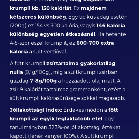
krumpli kb. 150 kalóriát
. Ez
majdnem
kétszeres különbség
. Egy tipikus adag esetén
(200g) ez 154 vs 300 kalória, vagyis
146 kalória
különbség egyetlen étkezésnél
. Ha hetente
4-5-ször eszel krumplit, ez
600-700 extra
kalória
a sült verzióval.
A főtt krumpli
zsírtartalma gyakorlatilag
nulla
(0,1g/100g), míg a sültkrumpli zsírban
gazdag
7-8g/100g
a hozzáadott olaj miatt. A
zsír 9 kalóriát tartalmaz grammonként, ezért a
sültkrumpli kalóriasűrűsége sokkal magasabb.
Jóllakottsági index:
Érdekes módon a
főtt
krumpli az egyik leglaktatóbb étel
, egy
tanulmányban 323%-os jóllakottsági értéket
kapott (fehér kenyér 100%). A sültkrumpli