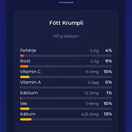
Főtt Krumpli
100 g alapján
Fehérje
4%
2.0g
Rost
9%
2.2g
Vitamin C
10%
9.0mg
Vitamin A
0%
2.0μg
Kálcium
1%
12.0mg
Vas
10%
0.8mg
Kálium
13%
425.0mg