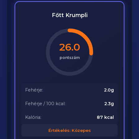
Főtt Krumpli
26.0
pontszám
Fehérje:
2.0g
Fehérje / 100 kcal:
2.3g
Kalória:
87 kcal
Értékelés: Közepes