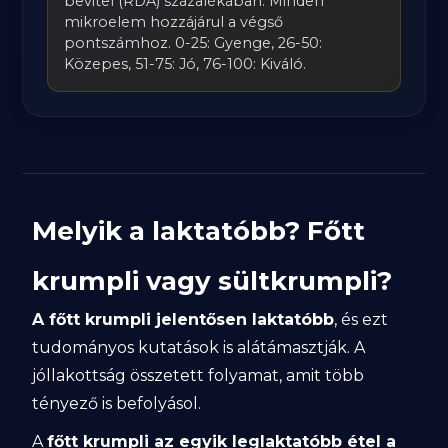
bevitel (RDA) százalékában. Minden
mikroelem hozzájárul a végső
pontszámhoz. 0-25: Gyenge, 26-50:
Közepes, 51-75: Jó, 76-100: Kiváló.
Melyik a laktatóbb? Főtt
krumpli vagy sültkrumpli?
A főtt krumpli jelentősen laktatóbb
, és ezt
tudományos kutatások is alátámasztják. A
jóllakottság összetett folyamat, amit több
tényező is befolyásol.
A
főtt krumpli az egyik leglaktatóbb étel a