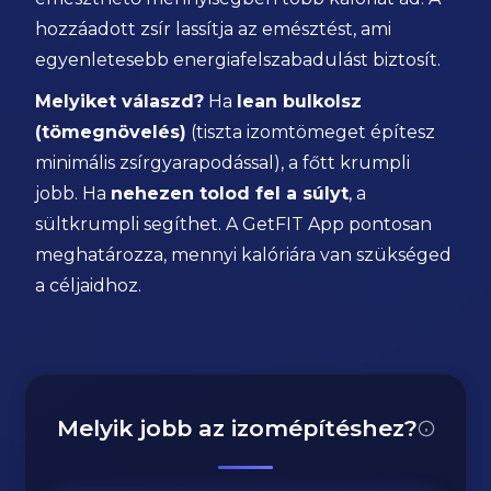
hozzáadott zsír lassítja az emésztést, ami
egyenletesebb energiafelszabadulást biztosít.
Melyiket válaszd?
Ha
lean bulkolsz
(tömegnövelés)
(tiszta izomtömeget építesz
minimális zsírgyarapodással), a főtt krumpli
jobb. Ha
nehezen tolod fel a súlyt
, a
sültkrumpli segíthet. A GetFIT App pontosan
meghatározza, mennyi kalóriára van szükséged
a céljaidhoz.
Melyik jobb az izomépítéshez?