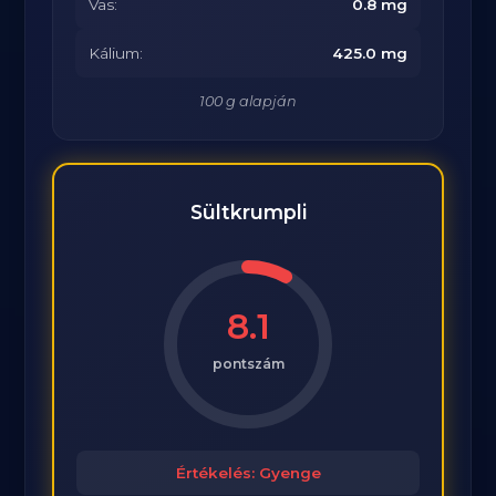
Vas:
0.8 mg
Kálium:
425.0 mg
100 g alapján
Sültkrumpli
8.1
pontszám
Értékelés: Gyenge