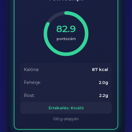
82.9
pontszám
Kalória:
87 kcal
Fehérje:
2.0g
Rost:
2.2g
Értékelés: Kiváló
100 g alapján