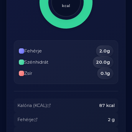
kcal
Fehérje
2.0
g
Szénhidrát
20.0
g
Zsír
0.1
g
Kalória (KCAL)
87
kcal
Fehérje
2
g