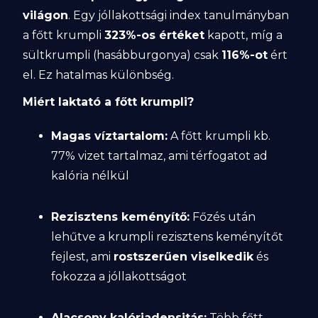
világon
. Egy jóllakottsági index tanulmányban
a főtt krumpli
323%-os értéket
kapott, míg a
sültkrumpli (hasábburgonya) csak
116%-ot
ért
el. Ez hatalmas különbség.
Miért laktató a főtt krumpli?
Magas víztartalom:
A főtt krumpli kb.
77% vizet tartalmaz, ami térfogatot ad
kalória nélkül
Rezisztens keményítő:
Főzés után
lehűtve a krumpli rezisztens keményítőt
fejlest, ami
rostszerűen viselkedik
és
fokozza a jóllakottságot
Alacsony kalóriadensitás:
Több főtt