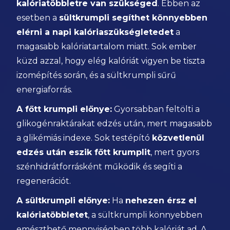
kalóriatöbbletre van szükséged
. Ebben az
esetben a
sültkrumpli segíthet könnyebben
elérni a napi kalóriaszükségletedet
a
magasabb kalóriatartalom miatt. Sok ember
küzd azzal, hogy elég kalóriát vigyen be tiszta
izomépítés során, és a sültkrumpli sűrű
energiaforrás.
A főtt krumpli előnye:
Gyorsabban feltölti a
glikogénraktárakat edzés után, mert magasabb
a glikémiás indexe. Sok testépító
közvetlenül
edzés után eszik főtt krumplit
, mert gyors
szénhidrátforrásként működik és segíti a
regenerációt.
A sültkrumpli előnye:
Ha
nehezen érsz el
kalóriatöbbletet
, a sültkrumpli könnyebben
emészthető mennyiségben több kalóriát ad. A