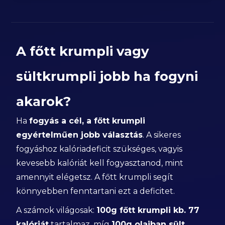
A főtt krumpli vagy
sültkrumpli jobb ha fogyni
akarok?
Ha
fogyás a cél, a főtt krumpli
egyértelműen jobb választás
. A sikeres
fogyáshoz kalóriadeficit szükséges, vagyis
kevesebb kalóriát kell fogyasztanod, mint
amennyit elégetsz. A főtt krumpli segít
könnyebben fenntartani ezt a deficitet.
A számok világosak:
100g főtt krumpli kb. 77
kalóriát
tartalmaz, míg
100g olajban sült