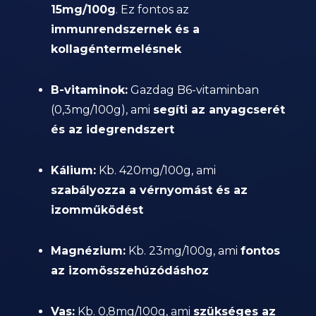
15mg/100g
. Ez fontos az
immunrendszernek és a
kollagéntermelésnek
B-vitaminok:
Gazdag B6-vitaminban
(0,3mg/100g), ami
segíti az anyagcserét
és az idegrendszert
Kálium:
Kb. 420mg/100g, ami
szabályozza a vérnyomást és az
izomműködést
Magnézium:
Kb. 23mg/100g, ami
fontos
az izomösszehúzódáshoz
Vas:
Kb. 0,8mg/100g, ami
szükséges az