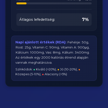
7%
Átlagos lefedettség:
Napi ajánlott értékek (RDA):
Fehérje: 50g,
Rost: 25g, Vitamin C: 90mg, Vitamin A: 900μg,
Kálcium: 1000mg, Vas: 8mg, Kálium: 3400mg.
Az értékek egy 2000 kalóriás étrend alapján
vannak meghatározva.
Színkódok:
●
Kiváló (>20%),
●
Jó (10-20%),
●
Közepes (5-10%),
●
Alacsony (<5%)