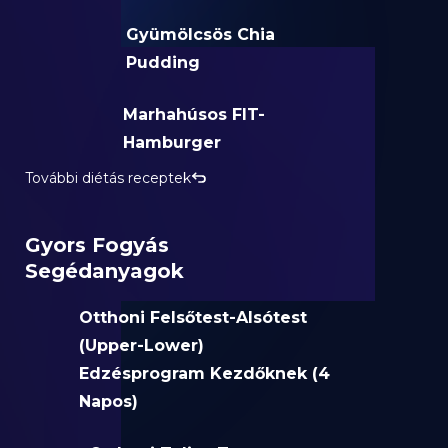
Gyümölcsös Chia
Pudding
Marhahúsos FIT-
Hamburger
További diétás receptek
Gyors Fogyás
Segédanyagok
Otthoni Felsőtest-Alsótest
(Upper-Lower)
Edzésprogram Kezdőknek (4
Napos)