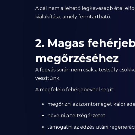
A cél nem a lehető legkevesebb étel elf
kialakítása, amely fenntartható.
2. Magas fehérje
megőrzéséhez
A fogyás során nem csak a testsúly csökk
veszítünk.
A megfelelő fehérjebevitel segít:
megőrizni az izomtömeget kalóriadefi
növelni a teltségérzetet
támogatni az edzés utáni regenerác