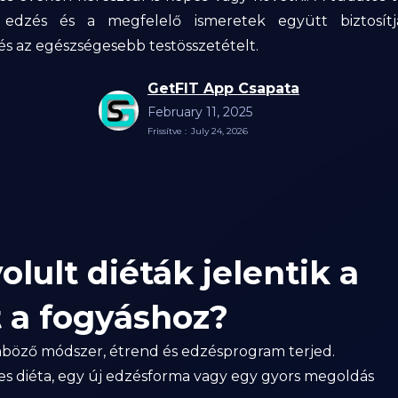
v edzés és a megfelelő ismeretek együtt biztosítj
 és az egészségesebb testösszetételt.
GetFIT App Csapata
February 11, 2025
Frissítve :
July 24, 2026
lult diéták jelentik a
 a fogyáshoz?
nböző módszer, étrend és edzésprogram terjed.
es diéta, egy új edzésforma vagy egy gyors megoldás