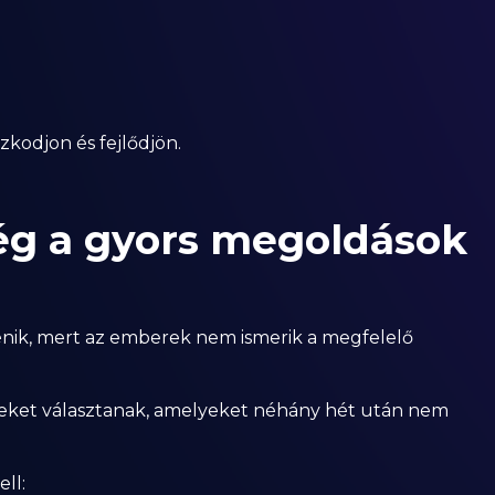
zkodjon és fejlődjön.
ég a gyors megoldások
énik, mert az emberek nem ismerik a megfelelő
veket választanak, amelyeket néhány hét után nem
ll: