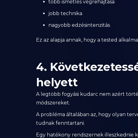
több ismétlés végrehajtása
jobb technika
nagyobb edzésintenzitás
Ez az alapja annak, hogy a tested alkalma
4. Következetess
helyett
A legtöbb fogyási kudarc nem azért tört
módszereket.
A probléma általában az, hogy olyan ter
tudnak fenntartani.
Egy hatékony rendszernek illeszkednie ke