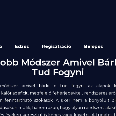
a
Edzés
Regisztráció
Belépés
jobb Módszer Amivel Bárk
Tud Fogyni
módszer amivel bárki le tud fogyni az alapok k
 kalóriadeficit, megfelelő fehérjebevitel, rendszeres erő
n fenntartható szokások. A siker nem a bonyolult d
ásokon múlik, hanem azon, hogy olyan rendszert alakít
s éveken keresztül is képes vagy követni. A tudatos tá