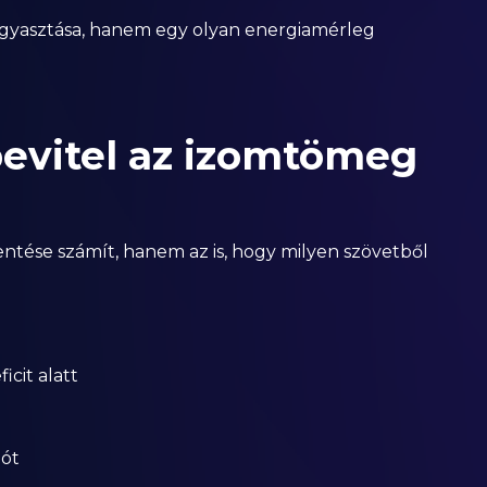
ogyasztása, hanem egy olyan energiamérleg
bevitel az izomtömeg
entése számít, hanem az is, hogy milyen szövetből
cit alatt
iót