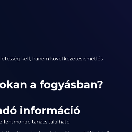
tesség kell, hanem következetes ismétlés.
sokan a fogyásban?
ndó információ
ellentmondó tanács található.