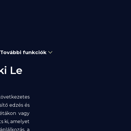
További funkciók
i Le
övetkezetes
sítő edzés és
iétákon vagy
s ki, amelyet
plálkozás, a