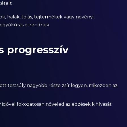
tételt
k, halak, tojás, tejtermékek vagy növényi
 fogyókúrás étrendnek.
és progresszív
dott testsúly nagyobb része zsír legyen, miközben az
gy idővel fokozatosan növeled az edzések kihívását: