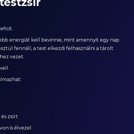
 testzsír
ficit.
sebb energiát kell bevinnie, mint amennyit egy nap
ztül fennáll, a test elkezdi felhasználni a tárolt
hez vezet.
ell.
talmazhat:
és zsírt
on is élvezel