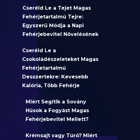
Cseréld Le a Tejet Magas
Fehérjetartalmú Tejre:
Egyszerű Módja a Napi
Fehérjebevitel Növelésének
Cseréld Le a
Csokoládészeleteket Magas
Fehérjetartalmú
Desszertekre: Kevesebb
Kalória, Több Fehérje
Miért Segítik a Sovány
Húsok a Fogyást Magas
Fehérjebevitel Mellett?
Krémsajt vagy Túró? Miért