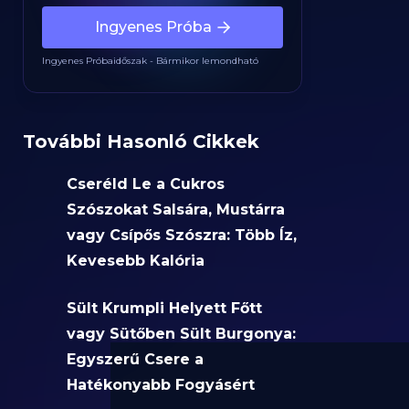
Ingyenes Próba
Ingyenes Próbaidőszak - Bármikor lemondható
További Hasonló Cikkek
Cseréld Le a Cukros
Szószokat Salsára, Mustárra
vagy Csípős Szószra: Több Íz,
Kevesebb Kalória
Sült Krumpli Helyett Főtt
vagy Sütőben Sült Burgonya:
Egyszerű Csere a
Hatékonyabb Fogyásért