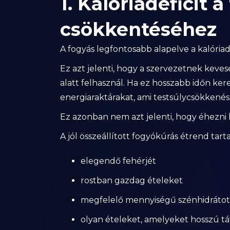
1. Kalóriadeficit a
csökkentéséhez
A fogyás legfontosabb alapelve a kalóriade
Ez azt jelenti, hogy a szervezetnek keve
alatt felhasznál. Ha ez hosszabb időn keres
energiaraktárakat, ami testsúlycsökkenés
Ez azonban nem azt jelenti, hogy éhezni k
A jól összeállított fogyókúrás étrend tar
elegendő fehérjét
rostban gazdag ételeket
megfelelő mennyiségű szénhidrátot 
olyan ételeket, amelyeket hosszú táv