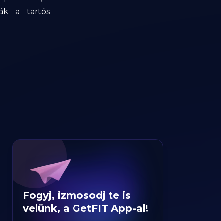
ák a tartós
Fogyj, izmosodj te is
velünk, a GetFIT App-al!