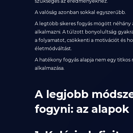
szükséges az eredményekhez.
A valóság azonban sokkal egyszerűbb.
A legtöbb sikeres fogyás mögött néhány 
alkalmazni. A túlzott bonyolultság gya
a folyamatot, csökkenti a motivációt és h
életmódváltást.
A hatékony fogyás alapja nem egy titkos
alkalmazása.
A legjobb módszer
fogyni: az alapok