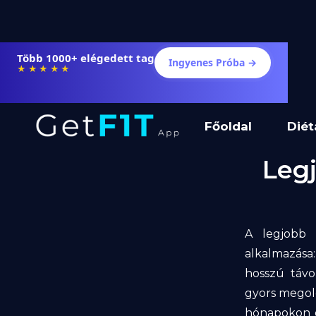
Több 1000+ elégedett tag
Ingyenes Próba →
★★★★★
Főoldal
Diét
Leg
A legjobb 
alkalmazása:
hosszú távo
gyors megold
hónapokon é