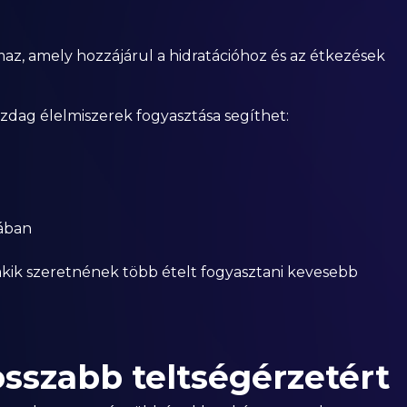
maz, amely hozzájárul a hidratációhoz és az étkezések
zdag élelmiszerek fogyasztása segíthet:
sában
 akik szeretnének több ételt fogyasztani kevesebb
osszabb teltségérzetért