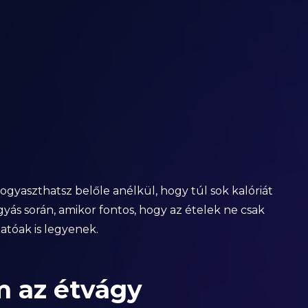
fogyaszthatsz belőle anélkül, hogy túl sok kalóriát
yás során, amikor fontos, hogy az ételek ne csak
tóak is legyenek.
m az étvágy