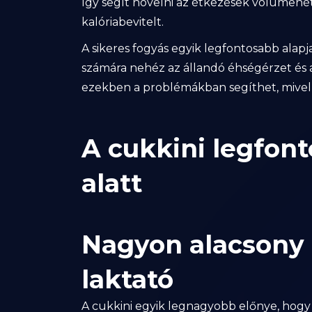
így segít növelni az étkezések volumené
kalóriabevitelt.
A sikeres fogyás egyik legfontosabb alapj
számára nehéz az állandó éhségérzet és a
ezekben a problémákban segíthet, mivel
A cukkini legfon
alatt
Nagyon alacsony 
laktató
A cukkini egyik legnagyobb előnye, hogy 