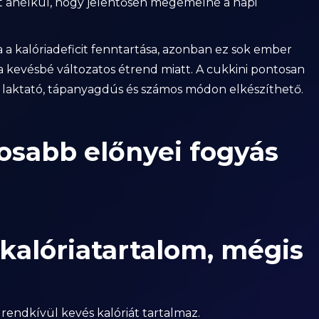
t anélkül, hogy jelentősen megemelné a napi
a a kalóriadeficit fenntartása, azonban ez sok ember
 kevésbé változatos étrend miatt. A cukkini pontosan
 laktató, tápanyagdús és számos módon elkészíthető.
tosabb előnyei fogyás
kalóriatartalom, mégis
rendkívül kevés kalóriát tartalmaz.