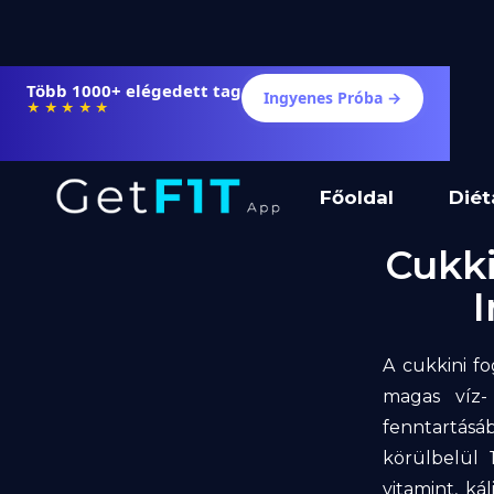
Több 1000+ elégedett tag
Ingyenes Próba →
★★★★★
Főoldal
Diét
Cukki
A cukkini fo
magas víz-
fenntartásá
körülbelül 
vitamint, ká