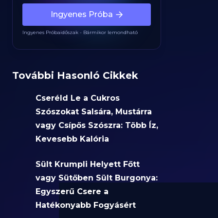
Ingyenes Próba
Ingyenes Próbaidőszak - Bármikor lemondható
További Hasonló Cikkek
Cseréld Le a Cukros
Szószokat Salsára, Mustárra
vagy Csípős Szószra: Több Íz,
Kevesebb Kalória
Sült Krumpli Helyett Főtt
vagy Sütőben Sült Burgonya:
Egyszerű Csere a
Hatékonyabb Fogyásért