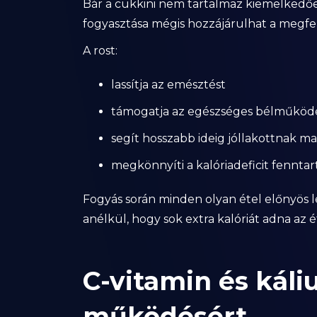
Bár a cukkini nem tartalmaz kiemelkedőe
fogyasztása mégis hozzájárulhat a megfel
A rost:
lassítja az emésztést
támogatja az egészséges bélműköd
segít hosszabb ideig jóllakottnak ma
megkönnyíti a kalóriadeficit fenntar
Fogyás során minden olyan étel előnyös l
anélkül, hogy sok extra kalóriát adna az 
C-vitamin és kál
működésért