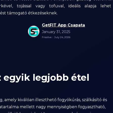
rkével, tojással vagy tofuval, ideális alapja lehe
st támogató étkezéseknek.
GetFIT App Csapata
January 31, 2025
Frissítve :
July 24, 2026
z egyik legjobb étel
, amely kiválóan illeszthető fogyókúrás, szálkásító és
atartalma mellett nagy mennyiségben fogyasztható,