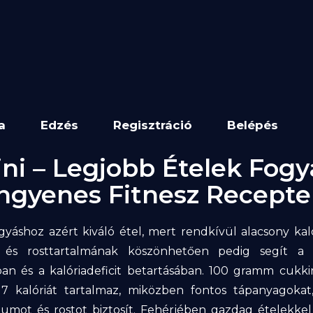
a
Edzés
Regisztráció
Belépés
ni – Legjobb Ételek Fogy
Ingyenes Fitnesz Recepte
gyáshoz azért kiváló étel, mert rendkívül alacsony kal
 és rosttartalmának köszönhetően pedig segít a t
ban és a kalóriadeficit betartásában. 100 gramm cukki
17 kalóriát tartalmaz, miközben fontos tápanyagokat
liumot és rostot biztosít. Fehérjében gazdag ételekke