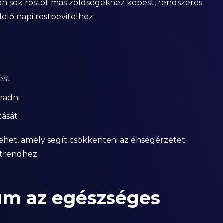
n sok rostot más zöldségekhez képest, rendszeres
elő napi rostbevitelhez.
ést
radni
tását
ehet, amely segít csökkenteni az éhségérzetet
étrendhez.
ium az egészséges