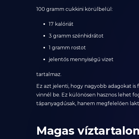
100 gramm cukkini körülbelül:
17 kalóriát
3 gramm szénhidrátot
1 gramm rostot
jelentős mennyiségű vizet
tartalmaz.
Ez azt jelenti, hogy nagyobb adagokat is 
vinnél be. Ez különösen hasznos lehet fog
tápanyagdúsak, hanem megfelelően lakta
Magas víztartalo