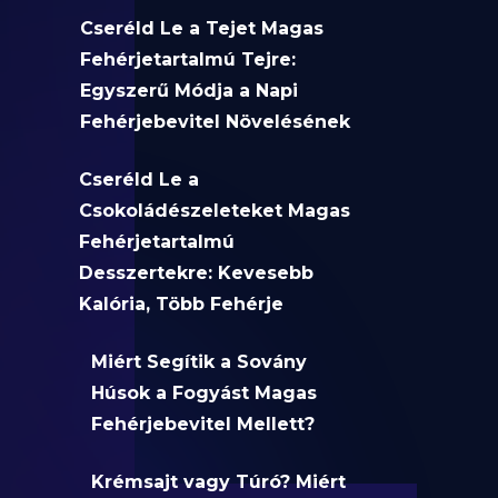
Cseréld Le a Tejet Magas
Fehérjetartalmú Tejre:
Egyszerű Módja a Napi
Fehérjebevitel Növelésének
Cseréld Le a
Csokoládészeleteket Magas
Fehérjetartalmú
Desszertekre: Kevesebb
Kalória, Több Fehérje
Miért Segítik a Sovány
Húsok a Fogyást Magas
Fehérjebevitel Mellett?
Krémsajt vagy Túró? Miért