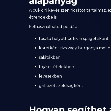
alapanyag
A cukkini kevés szénhidrátot tartalmaz, e
étrendekbe is.
Felhasználhatod például:
tészta helyett cukkini spagettiként
köretként rizs vagy burgonya mellé
salátákban
tojásos ételekben
levesekben
grillezett zöldségként
Hogyan segíthet a