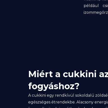
például csi
izommegőrzé
Miért a cukkini a
fogyáshoz?
A cukkini egy rendkívül sokoldalú zöldség
egészséges étrendekbe. Alacsony energi