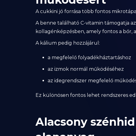
A cukkini jó forrása több fontos mikrotá
A benne található C-vitamin támogatja a
kollagénképzésben, amely fontos a bőr, 
A kálium pedig hozzájárul:
a megfelelő folyadékháztartáshoz
az izmok normál működéséhez
az idegrendszer megfelelő működé
Ez különösen fontos lehet rendszeres ed
Alacsony szénhid