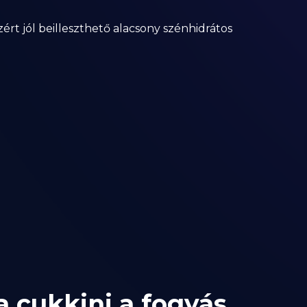
zért jól beilleszthető alacsony szénhidrátos
 cukkini a fogyás