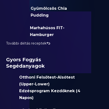
Gyümölcsös Chia
Pudding
Marhahúsos FIT-
Hamburger
További diétás receptek
Gyors Fogyás
Segédanyagok
Otthoni Felsőtest-Alsótest
(Upper-Lower)
Edzésprogram Kezdőknek (4
Napos)