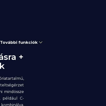
További funkciók
ásra +
k
óriatartalmú,
eltségérzet
ni mindössze
, például C-
l kombinálva,