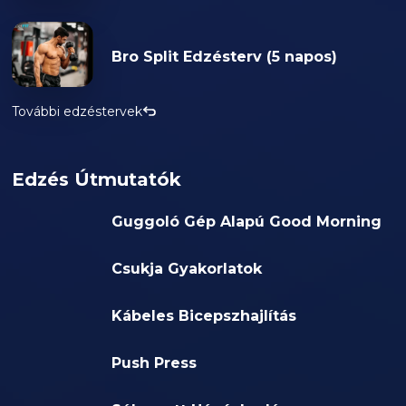
Bro Split Edzésterv (5 napos)
További edzéstervek
Edzés Útmutatók
Guggoló Gép Alapú Good Morning
Csukja Gyakorlatok
Kábeles Bicepszhajlítás
Push Press