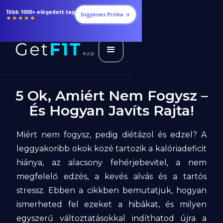
Több 1000+ elégedett tag
Ingyenes Próba →
★★★★★
5 Ok, Amiért Nem Fogysz –
És Hogyan Javíts Rajta!
Miért nem fogysz, pedig diétázol és edzel? A
leggyakoribb okok közé tartozik a kalóriadeficit
hiánya, az alacsony fehérjebevitel, a nem
megfelelő edzés, a kevés alvás és a tartós
stressz. Ebben a cikkben bemutatjuk, hogyan
ismerheted fel ezeket a hibákat, és milyen
egyszerű változtatásokkal indíthatod újra a