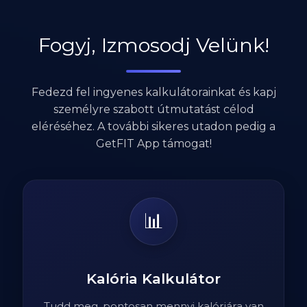
Fogyj, Izmosodj Velünk!
Fedezd fel ingyenes kalkulátorainkat és kapj
személyre szabott útmutatást célod
eléréséhez. A további sikeres utadon pedig a
GetFIT App támogat!
📊
Kalória Kalkulátor
Tudd meg, pontosan mennyi kalóriára van