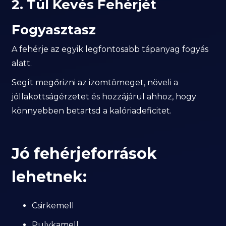
2. Túl Kevés Fehérjét
Fogyasztasz
A fehérje az egyik legfontosabb tápanyag fogyás
alatt.
Segít megőrizni az izomtömeget, növeli a
jóllakottságérzetet és hozzájárul ahhoz, hogy
könnyebben betartsd a kalóriadeficitet.
Jó fehérjeforrások
lehetnek:
Csirkemell
Pulykamell