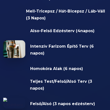
Mell-Tricepsz / Hát-Bicepsz / Láb-Váll
(3 Napos)
Also-Felső Edzésterv (4napos)
Intenzív Farizom Építő Terv (6
napos)
Homokóra Alak (6 napos)
Teljes Test/Felső/Alsó Terv (3
napos)
Felső/Alsó (3 napos edzésterv)