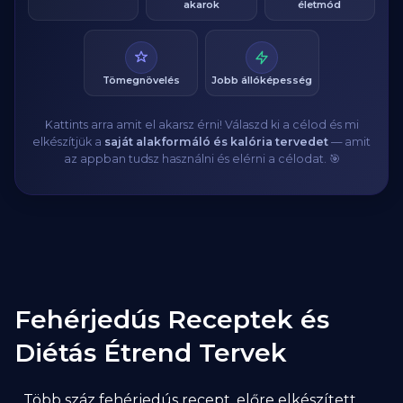
akarok
életmód
Tömegnövelés
Jobb állóképesség
Kattints arra amit el akarsz érni! Válaszd ki a célod és mi
elkészítjük a
saját alakformáló és kalória tervedet
— amit
az appban tudsz használni és elérni a célodat. 🎯
Fehérjedús Receptek és
Diétás Étrend Tervek
Több száz fehérjedús recept, előre elkészített