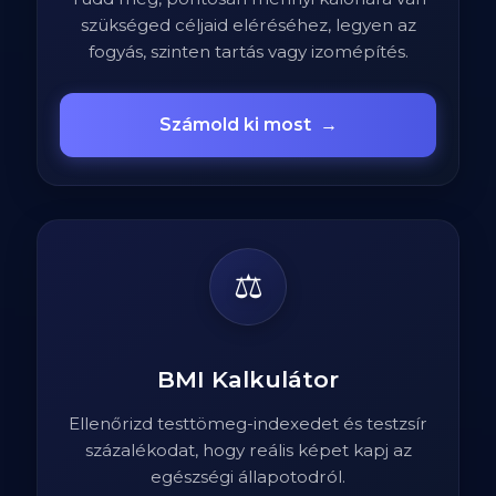
szükséged céljaid eléréséhez, legyen az
fogyás, szinten tartás vagy izomépítés.
Számold ki most
→
⚖️
BMI Kalkulátor
Ellenőrizd testtömeg-indexedet és testzsír
százalékodat, hogy reális képet kapj az
egészségi állapotodról.