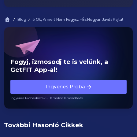
Blog
5 Ok, Amiért Nem Fogysz – És Hogyan Javíts Rajta!
Fogyj, izmosodj te is velünk, a
GetFIT App-al!
Ingyenes Próba
Ingyenes Próbaidőszak - Bármikor lemondható
További Hasonló Cikkek