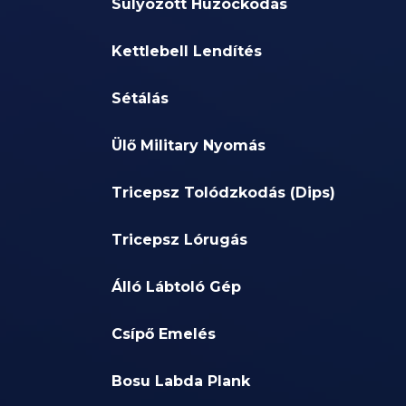
Súlyozott Húzóckodás
Kettlebell Lendítés
Sétálás
Ülő Military Nyomás
Tricepsz Tolódzkodás (Dips)
Tricepsz Lórugás
Álló Lábtoló Gép
Csípő Emelés
Bosu Labda Plank