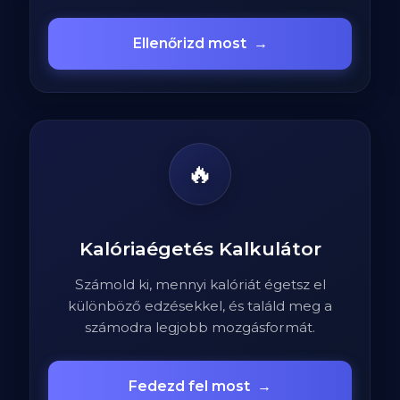
Ellenőrizd most
→
🔥
Kalóriaégetés Kalkulátor
Számold ki, mennyi kalóriát égetsz el
különböző edzésekkel, és találd meg a
számodra legjobb mozgásformát.
Fedezd fel most
→