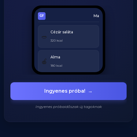
Ma
Cézár saláta
🥗
320 kcal
Alma
🍎
180 kcal
Grillezett csirke
🍗
Ingyenes próba!
→
420 kcal
Ingyenes próbaidőszak új tagoknak
920
/
2200
kcal