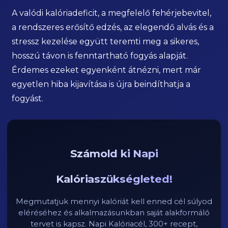
A valódi kalóriadeficit, a megfelelő fehérjebevitel,
a rendszeres erősítő edzés, az elegendő alvás és a
stressz kezelése együtt teremti meg a sikeres,
hosszú távon is fenntartható fogyás alapját.
Érdemes ezeket egyenként átnézni, mert már
egyetlen hiba kijavítása is újra beindíthatja a
fogyást.
Számold ki Napi
Kalóriaszükségleted!
Megmutatjuk mennyi kalóriát kell enned cél súlyod
eléréséhez és alkalmazásunkban saját alakformáló
tervet is kapsz. Napi Kalóriacél, 300+ recept,