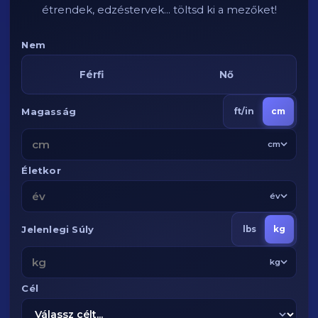
étrendek, edzéstervek... töltsd ki a mezőket!
Nem
Férfi
Nő
Magasság
ft/in
cm
cm
Életkor
év
Jelenlegi Súly
lbs
kg
kg
Cél