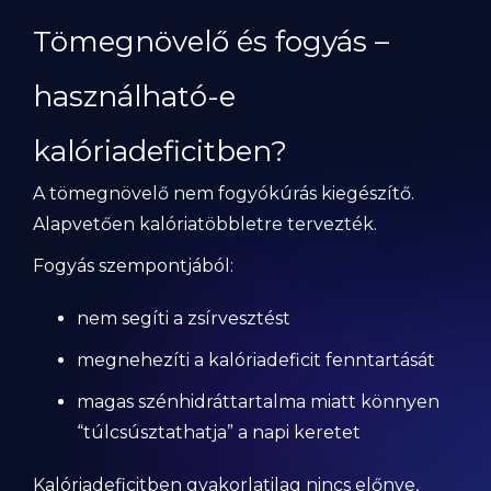
Tömegnövelő és fogyás –
használható-e
kalóriadeficitben?
A tömegnövelő nem fogyókúrás kiegészítő.
Alapvetően kalóriatöbbletre tervezték.
Fogyás szempontjából:
nem segíti a zsírvesztést
megnehezíti a kalóriadeficit fenntartását
magas szénhidráttartalma miatt könnyen
“túlcsúsztathatja” a napi keretet
Kalóriadeficitben gyakorlatilag nincs előnye,