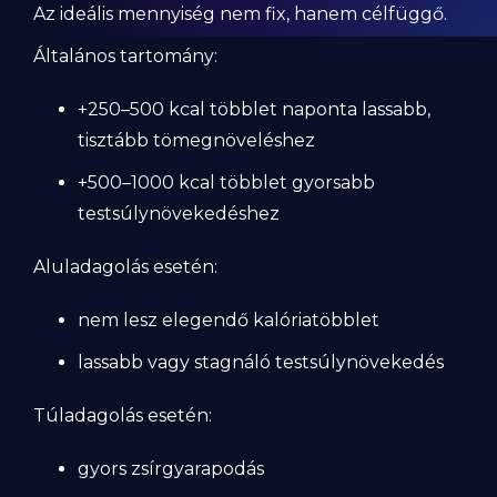
Az ideális mennyiség nem fix, hanem célfüggő.
Általános tartomány:
+250–500 kcal többlet naponta lassabb,
tisztább tömegnöveléshez
+500–1000 kcal többlet gyorsabb
testsúlynövekedéshez
Aluladagolás esetén:
nem lesz elegendő kalóriatöbblet
lassabb vagy stagnáló testsúlynövekedés
Túladagolás esetén:
gyors zsírgyarapodás