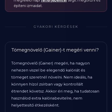
megfelelő napi
fehérjebevitel
segít megőrizni és
építeni izmaidat.
GYAKORI KÉRDÉSEK
Tömegnövelő (Gainer)-t megéri venni?
Tömegnövelő (Gainer) megéri, ha nagyon
nehezen viszel be elegendő kalóriát és
tömeget szeretnél növelni. Nem ideális, ha
könnyen hízol zsírban vagy kontrollált
étrendet követsz. Akkor éri meg, ha tudatosan
használod extra kalóriabevitelre, nem
helyettesítő étkezésként.