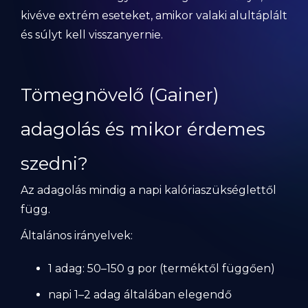
kivéve extrém eseteket, amikor valaki alultáplált
és súlyt kell visszanyernie.
Tömegnövelő (Gainer)
adagolás és mikor érdemes
szedni?
Az adagolás mindig a napi kalóriaszükséglettől
függ.
Általános irányelvek:
1 adag: 50–150 g por (terméktől függően)
napi 1–2 adag általában elegendő