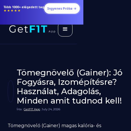
Étrendek, receptek és edzéstervek
Ingyenes Próba →
★★★★★
Tömegnövelő (Gainer): Jó
Fogyásra, Izomépítésre?
Használat, Adagolás,
Minden amit tudnod kell!
Írta:
GetFIT App
July 24, 2026
Tömegnövelő (Gainer) magas kalória- és