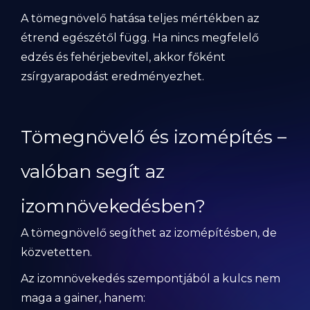
A tömegnövelő hatása teljes mértékben az
étrend egészétől függ. Ha nincs megfelelő
edzés és fehérjebevitel, akkor főként
zsírgyarapodást eredményezhet.
Tömegnövelő és izomépítés –
valóban segít az
izomnövekedésben?
A tömegnövelő segíthet az izomépítésben, de
közvetetten.
Az izomnövekedés szempontjából a kulcs nem
maga a gainer, hanem: