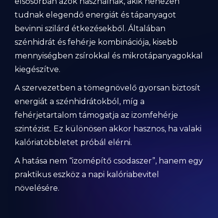
elsősorban azok használnak, akik nehezen
tudnak elegendő energiát és tápanyagot
bevinni szilárd étkezésekből. Általában
szénhidrát és fehérje kombinációja, kisebb
mennyiségben zsírokkal és mikrotápanyagokkal
kiegészítve.
A szervezetben a tömegnövelő gyorsan biztosít
energiát a szénhidrátokból, míg a
fehérjetartalom támogatja az izomfehérje
szintézist. Ez különösen akkor hasznos, ha valaki
kalóriatöbbletet próbál elérni.
A hatása nem “izomépítő csodaszer”, hanem egy
praktikus eszköz a napi kalóriabevitel
növelésére.