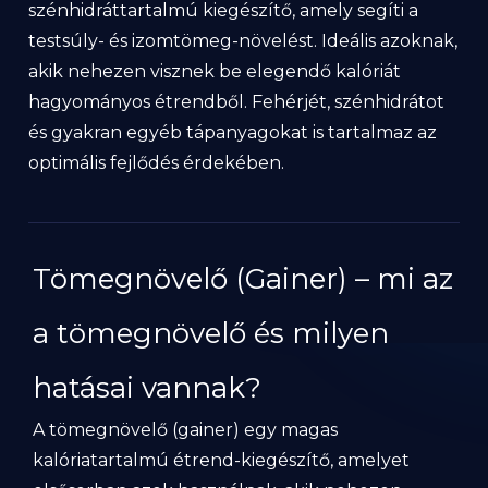
szénhidráttartalmú kiegészítő, amely segíti a
testsúly- és izomtömeg-növelést. Ideális azoknak,
akik nehezen visznek be elegendő kalóriát
hagyományos étrendből. Fehérjét, szénhidrátot
és gyakran egyéb tápanyagokat is tartalmaz az
optimális fejlődés érdekében.
Tömegnövelő (Gainer) – mi az
a tömegnövelő és milyen
hatásai vannak?
A tömegnövelő (gainer) egy magas
kalóriatartalmú étrend-kiegészítő, amelyet