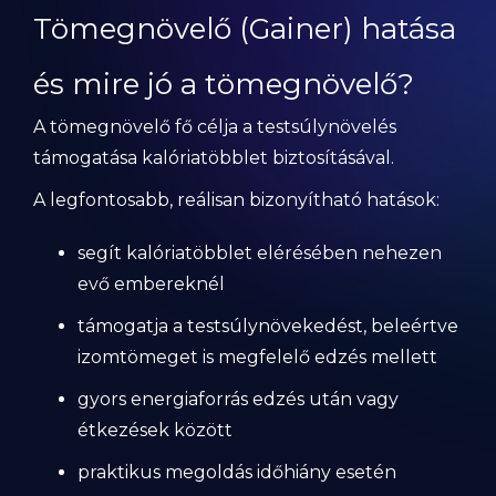
Tömegnövelő (Gainer) hatása
és mire jó a tömegnövelő?
A tömegnövelő fő célja a testsúlynövelés
támogatása kalóriatöbblet biztosításával.
A legfontosabb, reálisan bizonyítható hatások:
segít kalóriatöbblet elérésében nehezen
evő embereknél
támogatja a testsúlynövekedést, beleértve
izomtömeget is megfelelő edzés mellett
gyors energiaforrás edzés után vagy
étkezések között
praktikus megoldás időhiány esetén