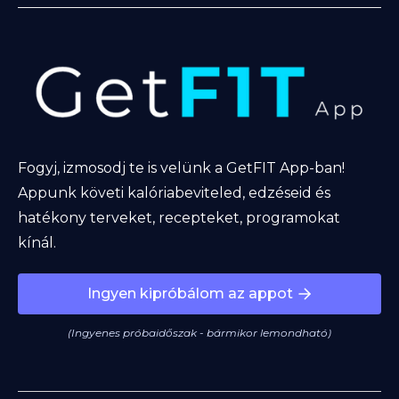
Fogyj, izmosodj te is velünk a GetFIT App-ban!
Appunk követi kalóriabeviteled, edzéseid és
hatékony terveket, recepteket, programokat
kínál.
Ingyen kipróbálom az appot
(Ingyenes próbaidőszak - bármikor lemondható)