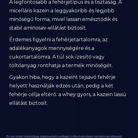
A legfontosabb a fehérjetípus és a tisztaság. A
micelláris kazein a leggyakoribb és legjobb
minőségű forma, mivel lassan emésztődik és
stabil aminosav-ellátást biztosít.
Érdemes figyelni a fehérjetartalomra, az
adalékanyagok mennyiségére és a
cukortartalomra. A túl sok ízesítő vagy
töltőanyag ronthatja a termék minőségét.
Gyakori hiba, hogy a kazeint tejsavó fehérje
helyett használják edzés után, pedig a két
fehérje célja eltérő: a whey gyors, a kazein lassú
ellátást biztosít.
Ez az oldal kizárólag tájékoztató jellegű információkat tartalmaz étrend-