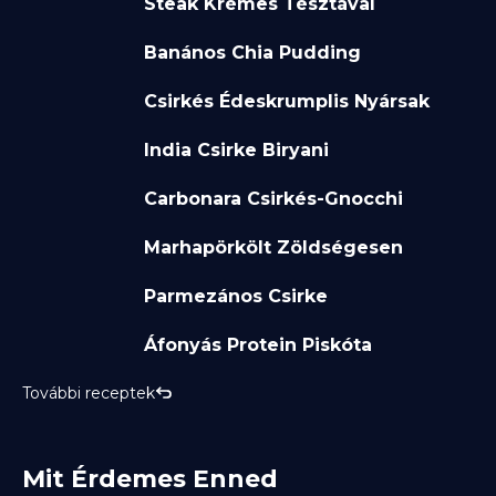
Steak Krémes Tésztával
Banános Chia Pudding
Csirkés Édeskrumplis Nyársak
India Csirke Biryani
Carbonara Csirkés-Gnocchi
Marhapörkölt Zöldségesen
Parmezános Csirke
Áfonyás Protein Piskóta
További receptek
Mit Érdemes Enned