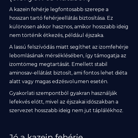
A kazein fehérje legfontosabb szerepe a
hosszan tartó fehérjeellátás biztosítása. Ez
különösen akkor hasznos, amikor hosszabb ideig
nem történik étkezés, például éjszaka.
A lassú felszívódás miatt segíthet az izomfehérje
lebomlásának mérséklésében, így támogatja az
izomtömeg megtartását. Emellett stabil
aminosav-ellátást biztosít, ami fontos lehet diéta
alatt vagy magas edzésvolumen esetén.
Gyakorlati szempontból gyakran használják
lefekvés előtt, mivel az éjszakai időszakban a
szervezet hosszabb ideig nem jut táplálékhoz.
Jó a kazein fehérje