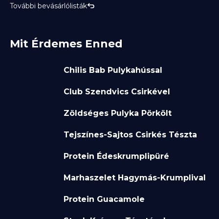
További bevásárlólisták
Mit Érdemes Enned
Chilis Bab Pulykahússal
Club Szendvics Csirkével
Zöldséges Pulyka Pörkölt
Tejszínes-Sajtos Csirkés Tészta
Protein Édeskrumplipüré
Marhaszelet Hagymás-Krumplival
Protein Guacamole