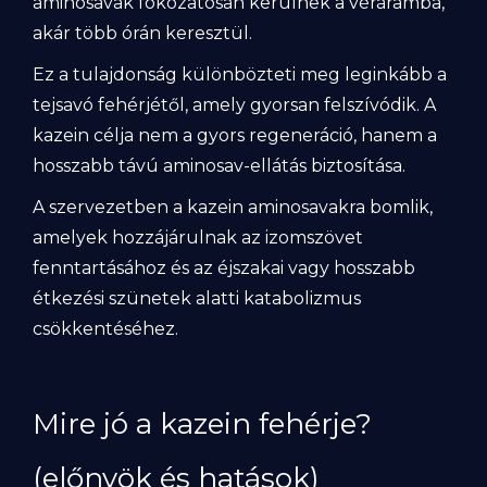
aminosavak fokozatosan kerülnek a véráramba,
akár több órán keresztül.
Ez a tulajdonság különbözteti meg leginkább a
tejsavó fehérjétől, amely gyorsan felszívódik. A
kazein célja nem a gyors regeneráció, hanem a
hosszabb távú aminosav-ellátás biztosítása.
A szervezetben a kazein aminosavakra bomlik,
amelyek hozzájárulnak az izomszövet
fenntartásához és az éjszakai vagy hosszabb
étkezési szünetek alatti katabolizmus
csökkentéséhez.
Mire jó a kazein fehérje?
(előnyök és hatások)