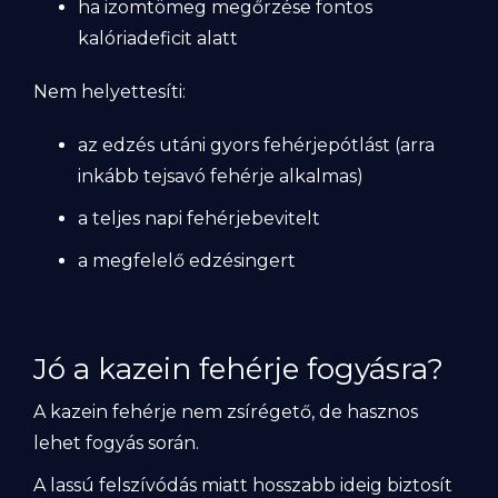
ha izomtömeg megőrzése fontos
kalóriadeficit alatt
Nem helyettesíti:
az edzés utáni gyors fehérjepótlást (arra
inkább tejsavó fehérje alkalmas)
a teljes napi fehérjebevitelt
a megfelelő edzésingert
Jó a kazein fehérje fogyásra?
A kazein fehérje nem zsírégető, de hasznos
lehet fogyás során.
A lassú felszívódás miatt hosszabb ideig biztosít