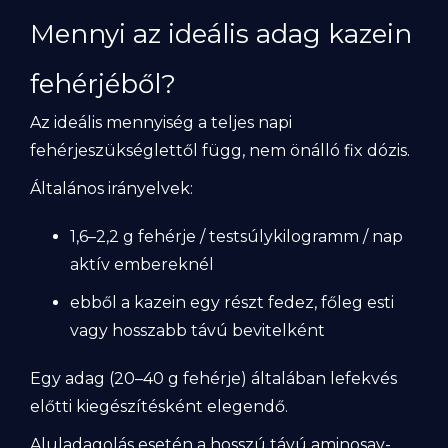
Mennyi az ideális adag kazein
fehérjéből?
Az ideális mennyiség a teljes napi
fehérjeszükséglettől függ, nem önálló fix dózis.
Általános irányelvek:
1,6–2,2 g fehérje / testsúlykilogramm / nap
aktív embereknél
ebből a kazein egy részt fedez, főleg esti
vagy hosszabb távú bevitelként
Egy adag (20–40 g fehérje) általában lefekvés
előtti kiegészítésként elegendő.
Aluladagolás esetén a hosszú távú aminosav-