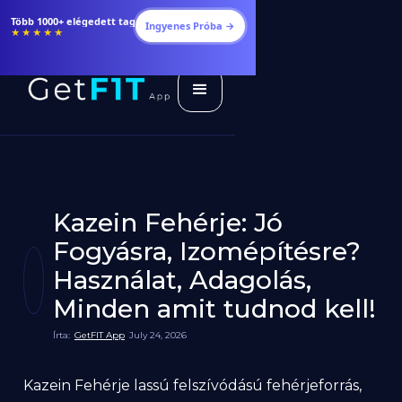
Több 1000+ elégedett tag
Ingyenes Próba →
★★★★★
Kazein Fehérje: Jó
Fogyásra, Izomépítésre?
Használat, Adagolás,
Minden amit tudnod kell!
Írta:
GetFIT App
July 24, 2026
Kazein Fehérje lassú felszívódású fehérjeforrás,