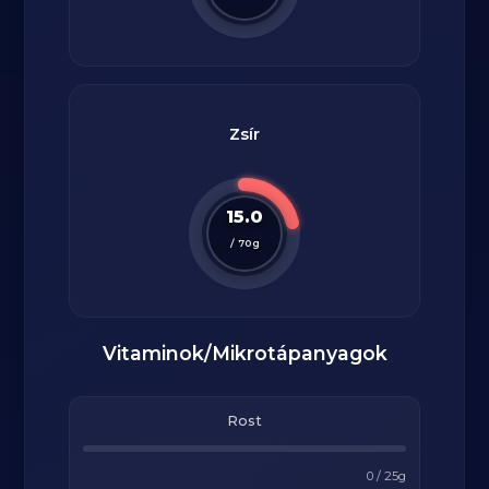
Zsír
15.0
/
70
g
Vitaminok/Mikrotápanyagok
Rost
0
/
25
g