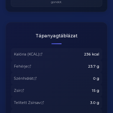
gondot.
Tápanyagtáblázat
Kalória (KCAL)
236
kcal
Fehérje
23.7
g
Szénhidrát
0
g
Zsír
15
g
Telített Zsírsav
3.0
g