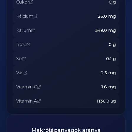
Cukor
0
g
Kálcium
26.0
mg
Kálium
349.0
mg
Rost
0
g
Só
0.1
g
Vas
0.5
mg
Vitamin C
1.8
mg
Vitamin A
1136.0
μg
Makrótápanyagok aránya