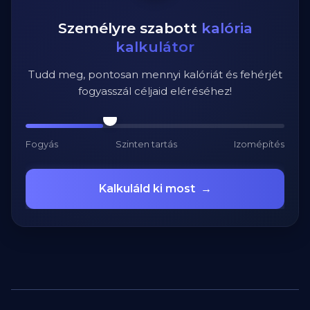
Személyre szabott
kalória
kalkulátor
Tudd meg, pontosan mennyi kalóriát és fehérjét
fogyasszál céljaid eléréséhez!
Fogyás
Szinten tartás
Izomépítés
Kalkuláld ki most
→