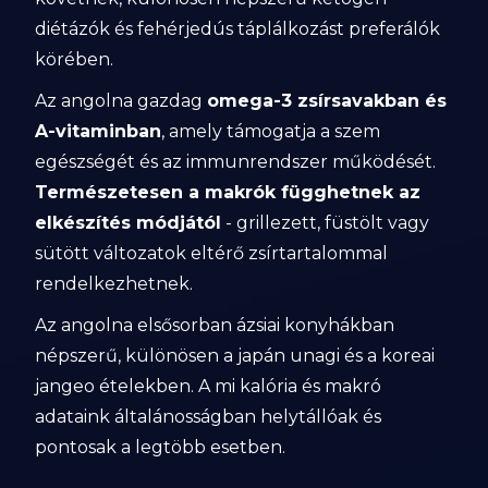
diétázók és fehérjedús táplálkozást preferálók
körében.
Az angolna gazdag
omega-3 zsírsavakban és
A-vitaminban
, amely támogatja a szem
egészségét és az immunrendszer működését.
Természetesen a makrók függhetnek az
elkészítés módjától
- grillezett, füstölt vagy
sütött változatok eltérő zsírtartalommal
rendelkezhetnek.
Az angolna elsősorban ázsiai konyhákban
népszerű, különösen a japán unagi és a koreai
jangeo ételekben. A mi kalória és makró
adataink általánosságban helytállóak és
pontosak a legtöbb esetben.