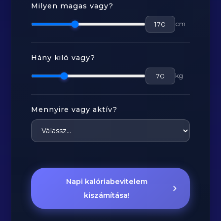
Milyen magas vagy?
cm
Hány kiló vagy?
kg
Mennyire vagy aktív?
Napi kalóriabevitelem
kiszámítása!