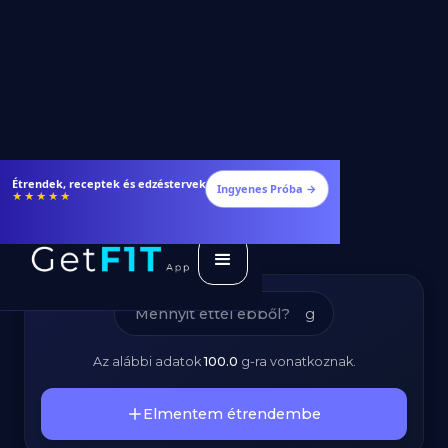
Angolna Hús -
Étrendek, receptek és edzéstervek
Ingyenes Próba →
★★★★★
Kalóriatartalom és
Tápanyagok
g
Az alábbi adatok
100.0
g
-ra vonatkoznak.
Elmentem étrendembe