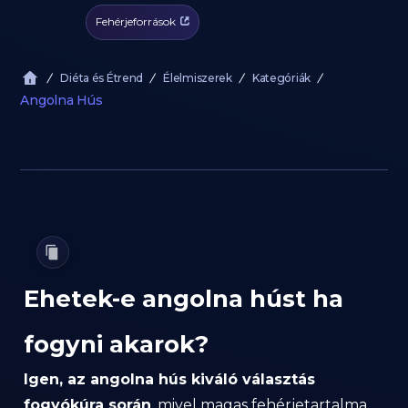
Fehérjeforrások
Diéta és Étrend
Élelmiszerek
Kategóriák
Angolna Hús
Ehetek-e angolna húst ha
fogyni akarok?
Igen, az angolna hús kiváló választás
fogyókúra során
, mivel magas fehérjetartalma