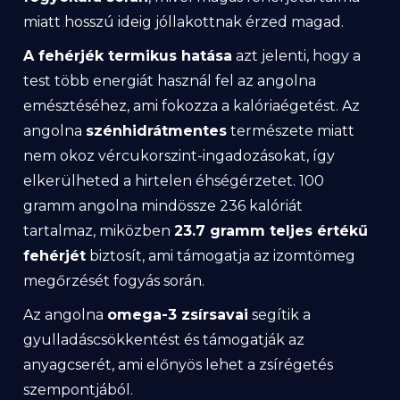
miatt hosszú ideig jóllakottnak érzed magad.
A fehérjék termikus hatása
azt jelenti, hogy a
test több energiát használ fel az angolna
emésztéséhez, ami fokozza a kalóriaégetést. Az
angolna
szénhidrátmentes
természete miatt
nem okoz vércukorszint-ingadozásokat, így
elkerülheted a hirtelen éhségérzetet. 100
gramm angolna mindössze 236 kalóriát
tartalmaz, miközben
23.7 gramm teljes értékű
fehérjét
biztosít, ami támogatja az izomtömeg
megőrzését fogyás során.
Az angolna
omega-3 zsírsavai
segítik a
gyulladáscsökkentést és támogatják az
anyagcserét, ami előnyös lehet a zsírégetés
szempontjából.