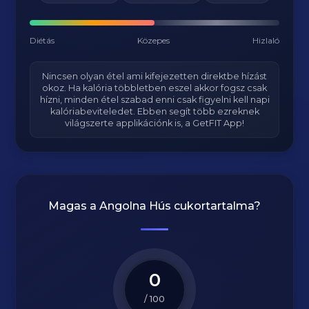
Diétás
Közepes
Hizlaló
Nincsen olyan étel ami kifejezetten direktbe hízást
okoz. Ha kalória többletben eszel akkor fogsz csak
hízni, minden étel szabad enni csak figyelni kell napi
kalóriabeviteledet. Ebben segít több ezreknek
világszerte applikációnk is, a GetFIT App!
Magas a
Angolna Hús
cukortartalma?
0
/ 100