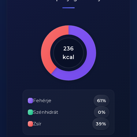
236
kcal
Fehérje
61%
Szénhidrát
0%
Zsír
39%