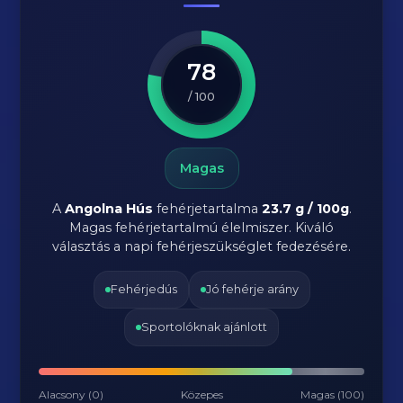
78
/ 100
Magas
A
Angolna Hús
fehérjetartalma
23.7 g / 100g
.
Magas fehérjetartalmú élelmiszer. Kiváló
választás a napi fehérjeszükséglet fedezésére.
Fehérjedús
Jó fehérje arány
Sportolóknak ajánlott
Alacsony (0)
Közepes
Magas (100)