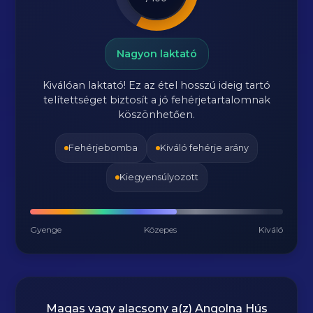
Nagyon laktató
Kiválóan laktató! Ez az étel hosszú ideig tartó
telítettséget biztosít a jó fehérjetartalomnak
köszönhetően.
Fehérjebomba
Kiváló fehérje arány
Kiegyensúlyozott
Gyenge
Közepes
Kiváló
Magas vagy alacsony a(z) Angolna Hús