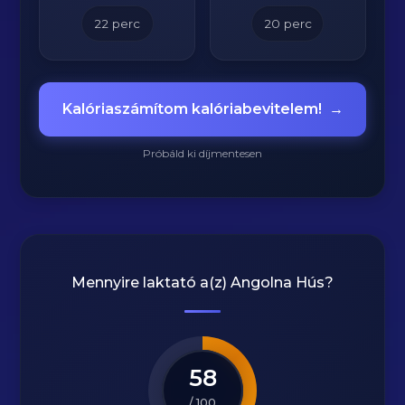
22
perc
20
perc
Kalóriaszámítom kalóriabevitelem!
→
Próbáld ki díjmentesen
Mennyire laktató a(z)
Angolna Hús
?
58
/ 100