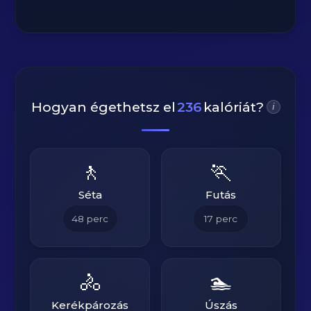
Hogyan égethetsz el
236
kalóriát?
i
🚶
🏃
Séta
Futás
48
perc
17
perc
🚴
🏊
Kerékpározás
Úszás