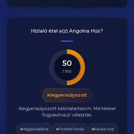
Hizlaló étel a(z)
Angolna Hús
?
50
/ 100
Kiegyensúlyozott
Kiegyensúlyozott kalóriatartalom. Mértékkel
fogyasztva jó választás.
Magas kalória
Protein forrás
Kevés rost