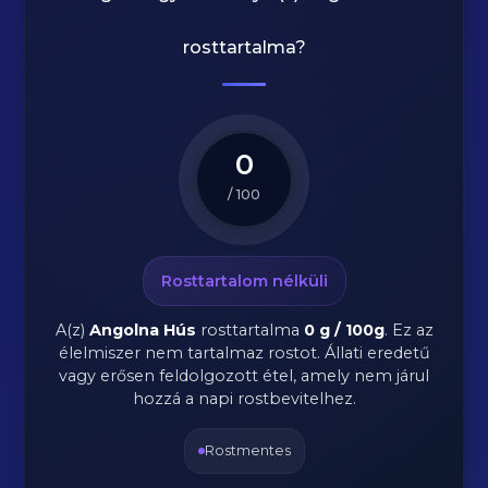
rosttartalma?
0
/ 100
Rosttartalom nélküli
A(z)
Angolna Hús
rosttartalma
0 g / 100g
.
Ez az
élelmiszer nem tartalmaz rostot. Állati eredetű
vagy erősen feldolgozott étel, amely nem járul
hozzá a napi rostbevitelhez.
Rostmentes