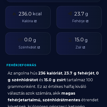
🔥
🥩
236.0
23.7
kcal
g
Kalória
Fehérje
🥔
0.0
🫒
15.0
g
g
Szénhidrát
Zsír
FEHÉRJEFORRÁS
Az angolna hús
236 kalóriát
,
23.7 g fehérjét
,
0
g szénhidrátot
és
15.0 g zsírt
tartalmaz 100
grammonként. Ez az értékes halfaj kiváló
választás azok számára, akik
magas
fehérjetartalmú, szénhidrátmentes
étrendet
követnek, különösen népszerű ketogén