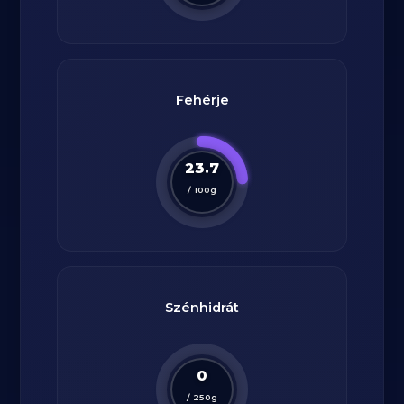
Fehérje
23.7
/
100
g
Szénhidrát
0
/
250
g