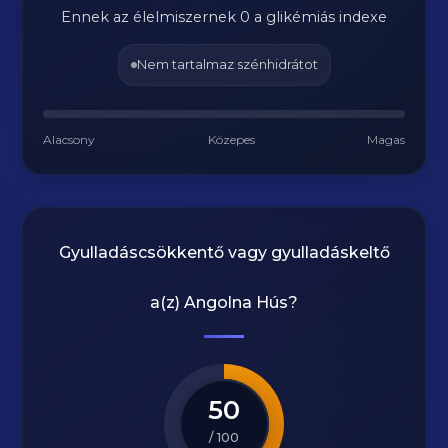
Ennek az élelmiszernek 0 a glikémiás indexe
Nem tartalmaz szénhidrátot
Alacsony
Közepes
Magas
Gyulladáscsökkentő vagy gyulladáskeltő
a(z)
Angolna Hús
?
50
/ 100