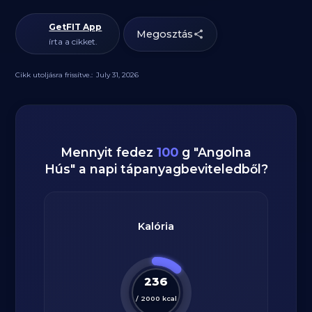
GetFIT App
Megosztás
írta a cikket.
Cikk utoljásra frissítve.:
July 31, 2026
Mennyit fedez
100
g
"
Angolna
Hús
" a napi tápanyagbeviteledből?
Kalória
236
/
2000
kcal