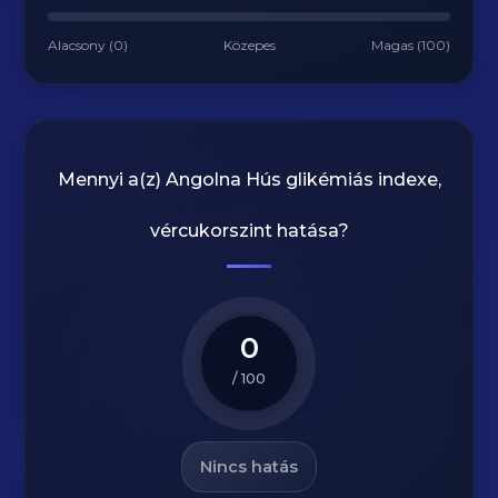
Alacsony (0)
Közepes
Magas (100)
Mennyi a(z)
Angolna Hús
glikémiás indexe,
vércukorszint hatása?
0
/ 100
Nincs hatás