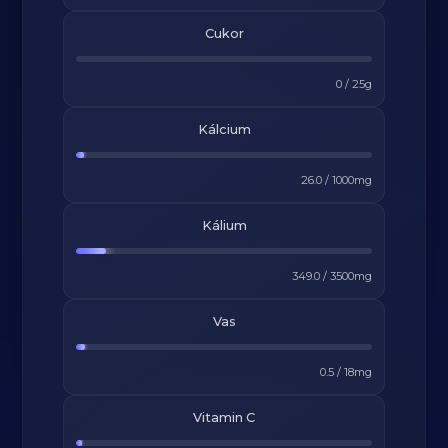
Cukor
0
/
25
g
Kálcium
26.0
/
1000
mg
Kálium
349.0
/
3500
mg
Vas
0.5
/
18
mg
Vitamin C