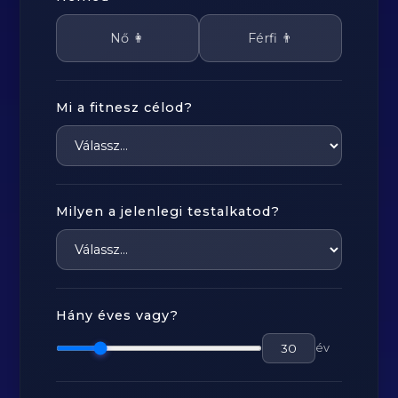
Nő 👩
Férfi 👨
Mi a fitnesz célod?
Milyen a jelenlegi testalkatod?
Hány éves vagy?
év