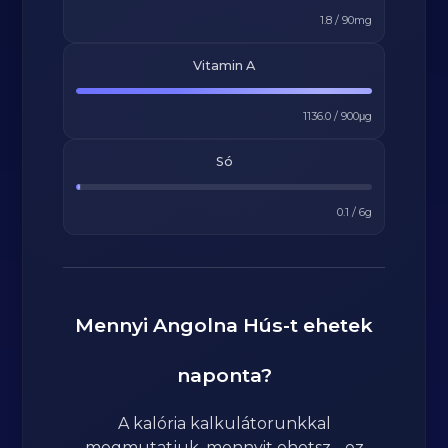
1.8
/
90
mg
Vitamin A
1136.0
/
900
μg
Só
0.1
/
6
g
Mennyi
Angolna Hús
-t ehetek
naponta?
A kalória kalkulátorunkkal
megmutatjuk, mennyit ehetsz - ez