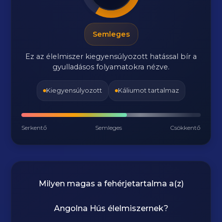
Semleges
Ez az élelmiszer kiegyensúlyozott hatással bír a
gyulladásos folyamatokra nézve.
Kiegyensúlyozott
Káliumot tartalmaz
Serkentő
Semleges
Csökkentő
Milyen magas a fehérjetartalma a(z)
Angolna Hús
élelmiszernek?