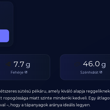
46.0
7.7
🥩
g
🥔
g
Fehérje
Szénhidrát
kétszeres sütésű pékáru, amely kiváló alapja reggelikne
ott ropogóssága miatt szinte mindenki kedveli. Egy átlag
kával –, hogy a tápanyagok aránya ideális legyen.