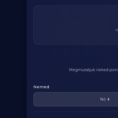
-
Megmutatjuk neked pontosa
Nemed
Nő 👩