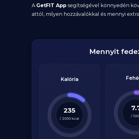
A
GetFIT App
segítségével könnyedén köve
attól, milyen hozzávalókkal és mennyi extra
Mennyit fed
Fehé
Kalória
7.
235
/
100
/
2000
kcal