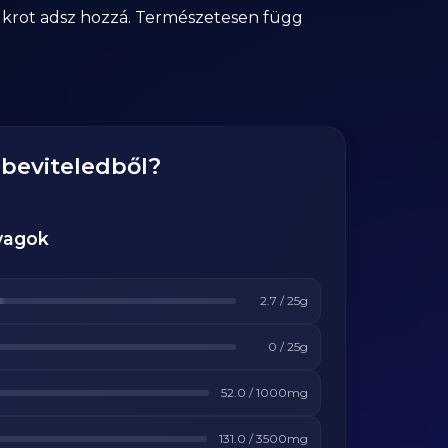
ukrot adsz hozzá. Természetesen függ
gbeviteledből?
yagok
2.7
/
25
g
0
/
25
g
52.0
/
1000
mg
131.0
/
3500
mg