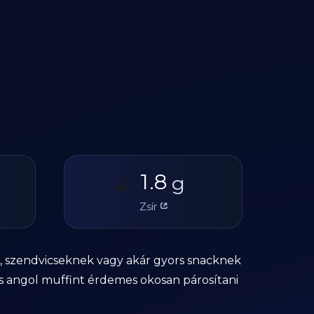
1.8
🫒
g
Zsír
k, szendvicseknek vagy akár gyors snacknek
os angol muffint érdemes okosan párosítani