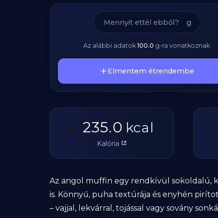
g
Az alábbi adatok
100.0
g
-ra vonatkoznak.
Elmentem étrendembe
235.0
🔥
kcal
Kalória
Az angol muffin egy rendkívül sokoldalú, 
is. Könnyű, puha textúrája és enyhén pirít
– vajjal, lekvárral, tojással vagy sovány son