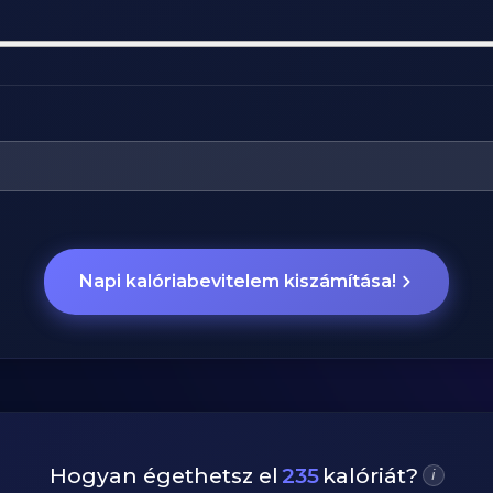
Napi kalóriabevitelem kiszámítása!
Hogyan égethetsz el
235
kalóriát?
i