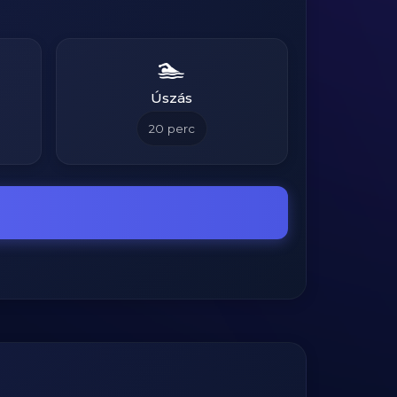
🏊
Úszás
20
perc