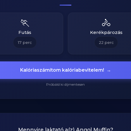
🏃
🚴
Futás
Kerékpározás
17
perc
22
perc
Kalóriaszámítom kalóriabevitelem!
→
Próbáld ki díjmentesen
Mennyire laktató a(z)
Angol Muffin
?