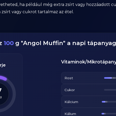
theted, ha például még extra zsírt vagy hozzáadott c
 zsírt vagy cukrot tartalmaz az étel.
ez
100
g
"
Angol Muffin
" a napi tápanya
Vitaminok/Mikrotápan
rje
Rost
7
Cukor
g
Kálcium
Kálium