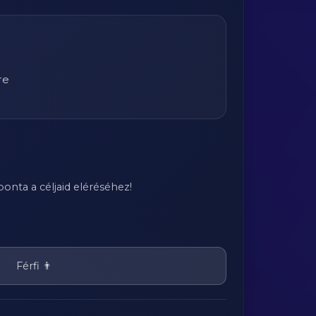
re
onta a céljaid eléréséhez!
Férfi 👨