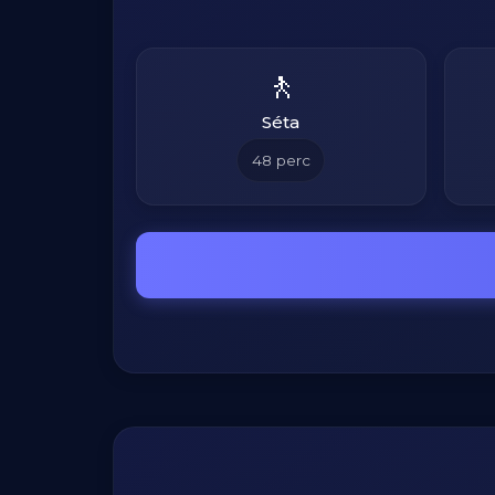
🚶
Séta
48
perc