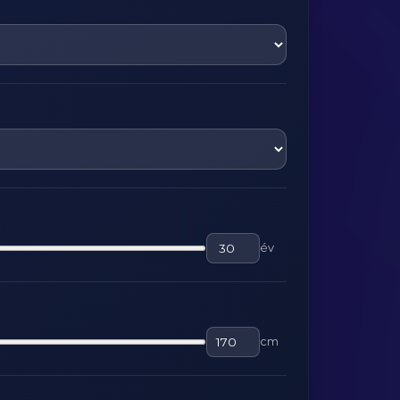
év
cm