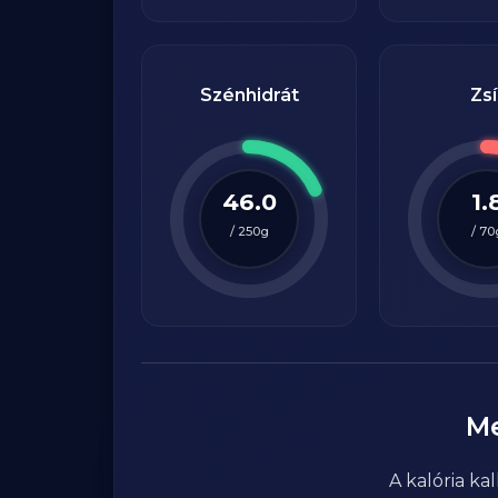
Szénhidrát
Zsí
46.0
1.
/
250
g
/
70
M
A kalória k