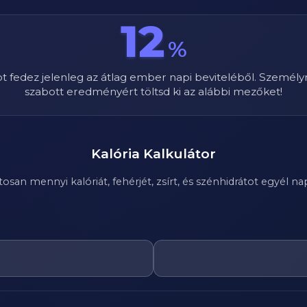
12
%
ot fedez jelenleg az átlag ember napi beviteléből. Személy
szabott eredményért töltsd ki az alábbi mezőket!
Kalória Kalkulátor
n mennyi kalóriát, fehérjét, zsírt, és szénhidrátot egyél nap