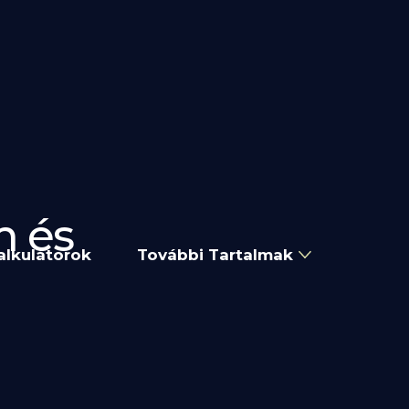
m és
alkulátorok
További Tartalmak