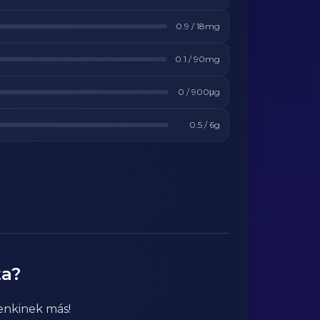
0.9
/
18
mg
0.1
/
90
mg
0
/
900
μg
0.5
/
6
g
ta?
enkinek más!