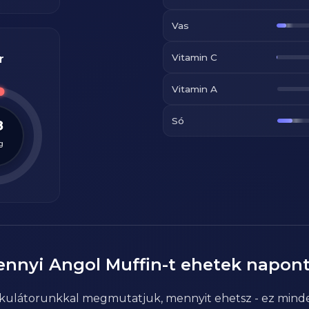
Vas
Vitamin C
r
Vitamin A
Só
8
g
ennyi
Angol Muffin
-t ehetek napon
alkulátorunkkal megmutatjuk, mennyit ehetsz - ez mind