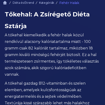
Fehér Halak
Diéta és Étrend
Kategóriák
Tőkehal: A Zsírégető Diéta
Sztárja
A tőkehal kiemelkedik a fehér halak közül
rendkívül alacsony kalóriatartalma miatt - 100
gramm csak 82 kalóriát tartalmaz, miközben 18
gramm kiváló minőségű fehérjét biztosít. Ez a hal
természetesen zsírmentes, így tökéletes választás
azok számára, akik szigorú kalóriadeficitben
vannak.
A tőkehal gazdag B12-vitaminban és szelen
elemben, amelyek kulcsfontosságúak az
energiatermelés és a sejtek védelmében.
Textúrája kissé szárazabb lehet más halakhoz