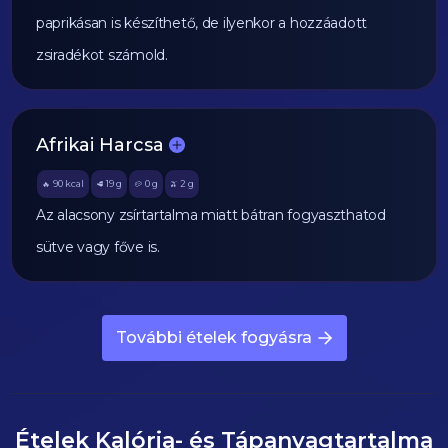
paprikásan is készíthető, de ilyenkor a hozzáadott
zsiradékot számold.
Afrikai Harcsa
90
kcal
19
g
0
g
2
g
🔥
🥩
🥔
🫒
Az alacsony zsírtartalma miatt bátran fogyaszthatod
sütve vagy főve is.
További ételek fogyásra
Ételek Kalória- és Tápanyagtartalma