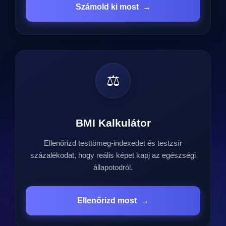
Számold ki most
→
⚖️
BMI Kalkulátor
Ellenőrizd testtömeg-indexedet és testzsír
százalékodat, hogy reális képet kapj az egészségi
állapotodról.
Ellenőrizd most
→