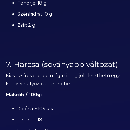
Fehérje: 18 g
Szénhidrát: 0 g
Zsír: 2 g
7. Harcsa (soványabb változat)
Kicsit zsírosabb, de még mindig jól illeszthető egy
kiegyensúlyozott étrendbe.
Makrók / 100g:
Kalória: ~105 kcal
Fehérje: 18 g