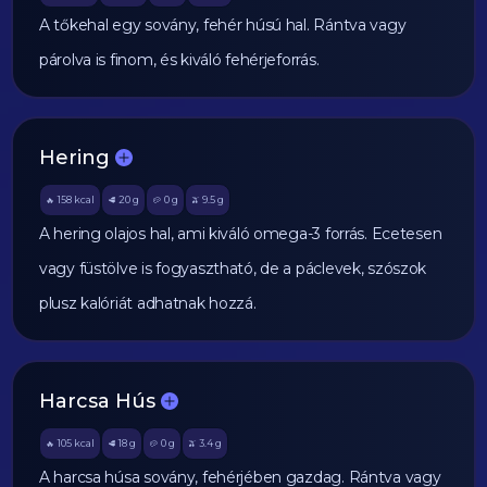
A tőkehal egy sovány, fehér húsú hal. Rántva vagy
párolva is finom, és kiváló fehérjeforrás.
Hering
158
kcal
20
g
0
g
9.5
g
🔥
🥩
🥔
🫒
A hering olajos hal, ami kiváló omega-3 forrás. Ecetesen
vagy füstölve is fogyasztható, de a páclevek, szószok
plusz kalóriát adhatnak hozzá.
Harcsa Hús
105
kcal
18
g
0
g
3.4
g
🔥
🥩
🥔
🫒
A harcsa húsa sovány, fehérjében gazdag. Rántva vagy