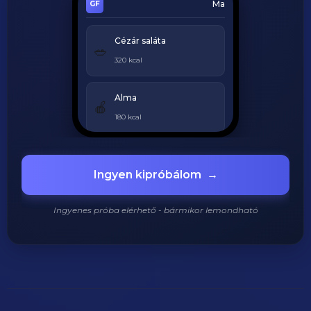
Ma
Cézár saláta
🥗
320 kcal
Alma
🍎
180 kcal
Grillezett csirke
🍗
Ingyen kipróbálom
→
420 kcal
Ingyenes próba elérhető - bármikor lemondható
920
/
2200
kcal