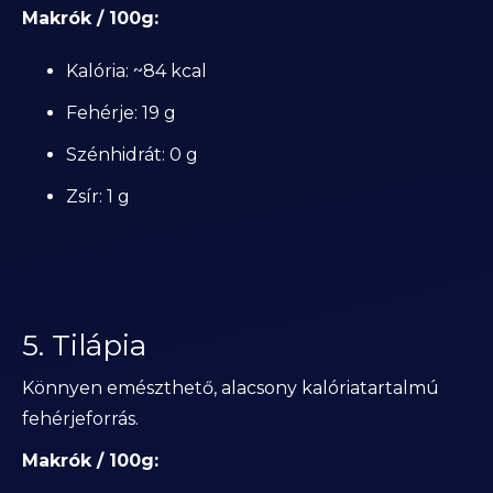
Makrók / 100g:
Kalória: ~84 kcal
Fehérje: 19 g
Szénhidrát: 0 g
Zsír: 1 g
5. Tilápia
Könnyen emészthető, alacsony kalóriatartalmú
fehérjeforrás.
Makrók / 100g: