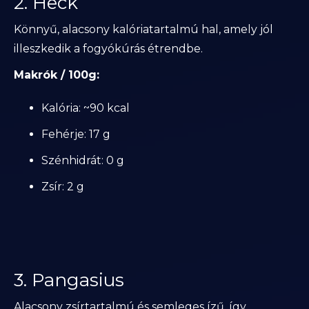
2. Heck
Könnyű, alacsony kalóriatartalmú hal, amely jól
illeszkedik a fogyókúrás étrendbe.
Makrók / 100g:
Kalória: ~90 kcal
Fehérje: 17 g
Szénhidrát: 0 g
Zsír: 2 g
3. Pangasius
Alacsony zsírtartalmú és semleges ízű, így