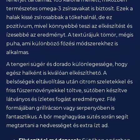
természetes omega-3 zsírsavakat is biztosít. Ezek a
halak kissé zsírosabbak a tőkehalnál, de ez
pozitívum, mivel könnyebbé teszi az elkészítést és
ízesebbé az eredményt. A textúrájuk tömör, mégis
puha, ami különböző főzési módszerekhez is
alkalmas.
A tengeri sügér és dorado különlegessége, hogy
egész halként is kiválóan elkészíthető. A
belsőségek eltávolítása után citrom szeletekkel és
friss fűszernövényekkel töltve, sütőben készítve
látványos és ízletes fogást eredményez. Filé
formájában grillrácson vagy serpenyőben is
fantasztikus. A bőr meghagyása sütés során segít
megtartani a nedvességet és extra ízt ad.