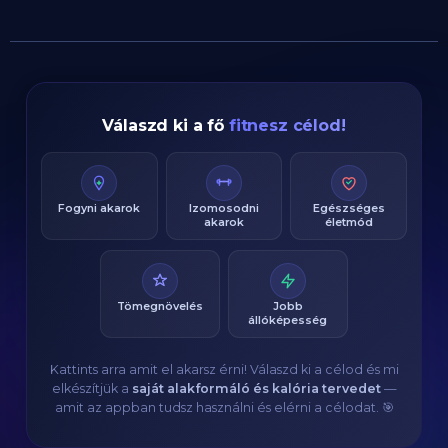
Válaszd ki a fő
fitnesz célod!
Fogyni akarok
Izomosodni
Egészséges
akarok
életmód
Tömegnövelés
Jobb
állóképesség
Kattints arra amit el akarsz érni! Válaszd ki a célod és mi
elkészítjük a
saját alakformáló és kalória tervedet
—
amit az appban tudsz használni és elérni a célodat. 🎯