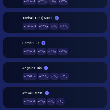
82
kcal
17.9
g
0
g
0.7
g
🔥
🥩
🥔
🫒
Tonhal (Tuna) Steak
144
kcal
23.3
g
0
g
4.9
g
🔥
🥩
🥔
🫒
Homár Hús
89
kcal
19
g
0.5
g
0.9
g
🔥
🥩
🥔
🫒
Angolna Hús
236
kcal
23.7
g
0
g
15
g
🔥
🥩
🥔
🫒
Afrikai Harcsa
90
kcal
19
g
0
g
2
g
🔥
🥩
🥔
🫒