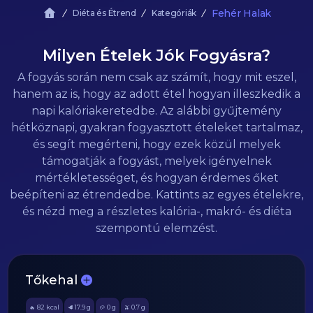
Fehér Halak
Diéta és Étrend
Kategóriák
Milyen Ételek Jók Fogyásra?
A fogyás során nem csak az számít, hogy mit eszel,
hanem az is, hogy az adott étel hogyan illeszkedik a
napi kalóriakeretedbe. Az alábbi gyűjtemény
hétköznapi, gyakran fogyasztott ételeket tartalmaz,
és segít megérteni, hogy ezek közül melyek
támogatják a fogyást, melyek igényelnek
mértékletességet, és hogyan érdemes őket
beépíteni az étrendedbe. Kattints az egyes ételekre,
és nézd meg a részletes kalória-, makró- és diéta
szempontú elemzést.
Tőkehal
82
kcal
17.9
g
0
g
0.7
g
🔥
🥩
🥔
🫒