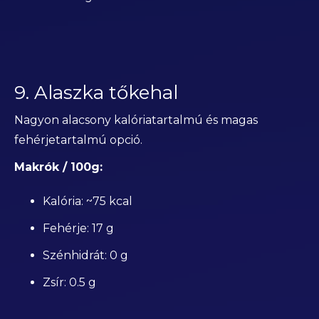
9. Alaszka tőkehal
Nagyon alacsony kalóriatartalmú és magas
fehérjetartalmú opció.
Makrók / 100g:
Kalória: ~75 kcal
Fehérje: 17 g
Szénhidrát: 0 g
Zsír: 0.5 g