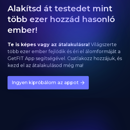
Alakítsd át testedet mint
több ezer hozzád hasonló
ember!
Te is képes vagy az átalakulásra!
Világszerte
több ezer ember fejlődik és éri el álomformáját a
GetFIT App segítségével. Csatlakozz hozzájuk, és
kezd el az átalakulásod még ma!
Ingyen kipróbálom az appot