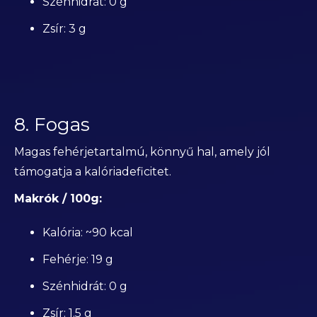
Szénhidrát: 0 g
Zsír: 3 g
8. Fogas
Magas fehérjetartalmú, könnyű hal, amely jól
támogatja a kalóriadeficitet.
Makrók / 100g:
Kalória: ~90 kcal
Fehérje: 19 g
Szénhidrát: 0 g
Zsír: 1.5 g