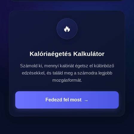
🔥
Kalóriaégetés Kalkulátor
Számold ki, mennyi kalóriát égetsz el különböző
edzésekkel, és találd meg a számodra legjobb
mozgásformát.
Fedezd fel most
→