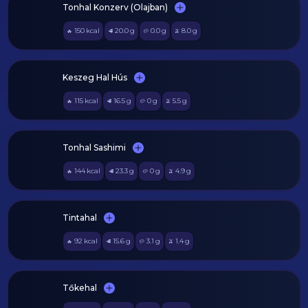
Tonhal Konzerv (Olajban)
150
kcal
20.0
g
0.0
g
8.0
g
🔥
🥩
🥔
🫒
Keszeg Hal Hús
115
kcal
16.5
g
0
g
5.5
g
🔥
🥩
🥔
🫒
Tonhal Sashimi
144
kcal
23.3
g
0
g
4.9
g
🔥
🥩
🥔
🫒
Tintahal
92
kcal
15.6
g
3.1
g
1.4
g
🔥
🥩
🥔
🫒
Tőkehal