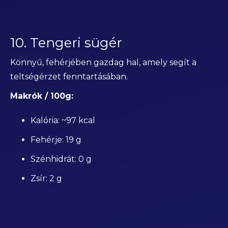
10. Tengeri sügér
Könnyű, fehérjében gazdag hal, amely segít a
teltségérzet fenntartásában.
Makrók / 100g:
Kalória: ~97 kcal
Fehérje: 19 g
Szénhidrát: 0 g
Zsír: 2 g