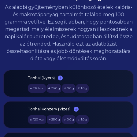
Az alábbi gyűjteményben különböző ételek kalória-
és makrotápanyag-tartalmát találod meg 100
grammra vetítve. Ez segít abban, hogy pontosabban
megértsd, mely élelmiszerek hogyan illeszkednek a
napi kalóriakeretedbe, és tudatosabban állítsd össze
az étrended. Használd ezt az adatbázist
összehasonlításra és jobb döntések meghozatalára
diéta vagy életmódváltás során.
Tonhal (Nyers)
132
kcal
28.0
g
0.0
g
1.0
g
🔥
🥩
🥔
🫒
Tonhal Konzerv (Vízes)
120
kcal
25.0
g
0.0
g
1.0
g
🔥
🥩
🥔
🫒