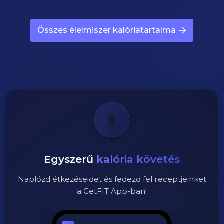
Összes élelmiszer kalóriatartalma
📱
Egyszerű
kalória követés
Naplózd étkezéseidet és fedezd fel receptjeinket
a GetFIT App-ban!