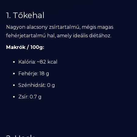
1. Tőkehal
Nagyon alacsony zsírtartalmú, mégis magas
fehérjetartalmú hal, amely ideális diétához.
Makrók / 100g:
Kalória: ~82 kcal
Fehérje: 18 g
Szénhidrát: 0 g
Zsír: 0.7 g