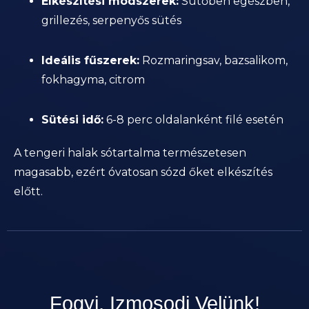
Elkészítési módszerek:
Sütőben egészben,
grillezés, serpenyős sütés
Ideális fűszerek:
Rozmaringsav, bazsalikom,
fokhagyma, citrom
Sütési idő:
6-8 perc oldalanként filé esetén
A tengeri halak sótartalma természetesen
magasabb, ezért óvatosan sózd őket elkészítés
előtt.
Fogyj, Izmosodj Velünk!