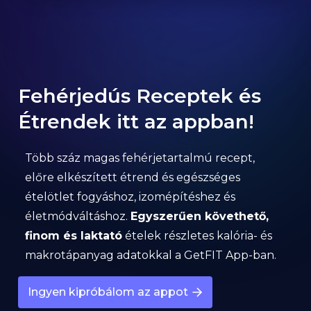
Fehérjedús Receptek és
Étrendek itt az appban!
Több száz magas fehérjetartalmú recept,
előre elkészített étrend és egészséges
ételötlet fogyáshoz, izomépítéshez és
életmódváltáshoz.
Egyszerűen követhető,
finom és laktató
ételek részletes kalória- és
makrotápanyag adatokkal a GetFIT App-ban.
Ingyen kipróbálom az appot