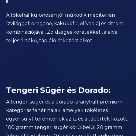
A tőkehal különösen jól működik mediterrán
ízvilággal: oregano, kakukkfű, olívaolaj és citrom
kombinációjával. Zöldséges köretekkel tálalva
teljes értékű, tápláló étkezést alkot.
Tengeri Sügér és Dorado:
A tengeri sügér és a dorado (aranyhal) prémium
kategóriás fehér halak, amelyek tökéletes
egyensúlyt teremtenek az íz és a tápérték között.
100 gramm tengeri sügér körülbelül 20 gramm
fehérjét tartalmaz 103 kalória mellett, miközben