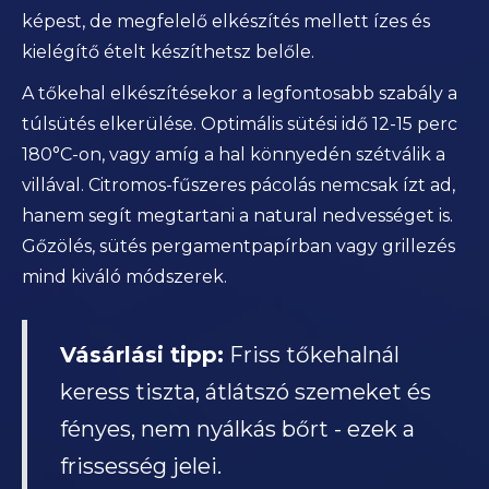
képest, de megfelelő elkészítés mellett ízes és
kielégítő ételt készíthetsz belőle.
A tőkehal elkészítésekor a legfontosabb szabály a
túlsütés elkerülése. Optimális sütési idő 12-15 perc
180°C-on, vagy amíg a hal könnyedén szétválik a
villával. Citromos-fűszeres pácolás nemcsak ízt ad,
hanem segít megtartani a natural nedvességet is.
Gőzölés, sütés pergamentpapírban vagy grillezés
mind kiváló módszerek.
Vásárlási tipp:
Friss tőkehalnál
keress tiszta, átlátszó szemeket és
fényes, nem nyálkás bőrt - ezek a
frissesség jelei.