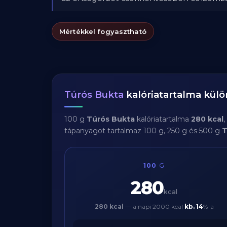
Mértékkel fogyasztható
Túrós Bukta
kalóriatartalma kül
100 g
Túrós Bukta
kalóriatartalma
280 kcal
tápanyagot tartalmaz 100 g, 250 g és 500 g
T
100
G
280
kcal
280 kcal
— a napi 2000 kcal
kb.
14
%-a