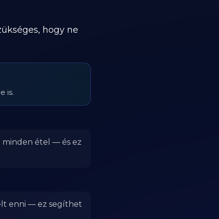
szükséges, hogy ne
 is.
r minden étel — és ez
lt enni — ez segíthet