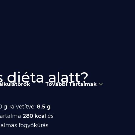
 diéta alatt?
alkulátorok
További Tartalmak
 g-ra vetítve:
8.5 g
tartalma
280 kcal
és
kalmas fogyókúrás