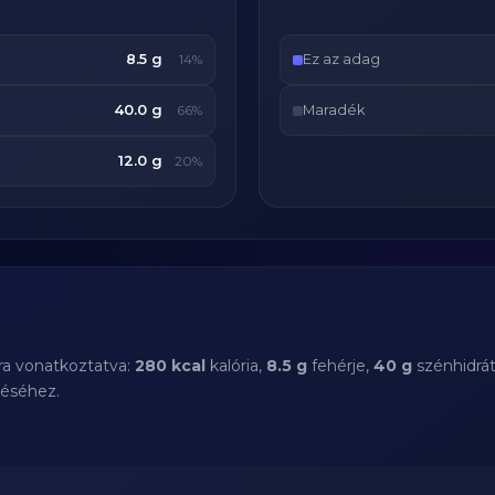
8.5 g
Ez az adag
14%
40.0 g
Maradék
66%
12.0 g
20%
ra vonatkoztatva:
280 kcal
kalória,
8.5 g
fehérje,
40 g
szénhidrá
téséhez.