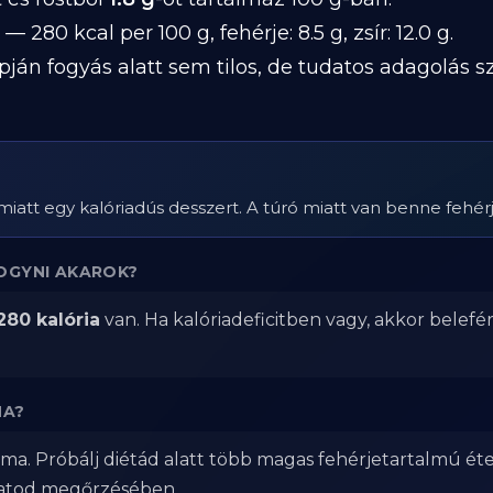
— 280 kcal per 100 g, fehérje: 8.5 g, zsír: 12.0 g.
pján fogyás alatt sem tilos, de tudatos adagolás 
 miatt egy kalóriadús desszert. A túró miatt van benne fehérje
OGYNI AKAROK?
280 kalória
van. Ha kalóriadeficitben vagy, akkor belefé
MA?
ma. Próbálj diétád alatt több magas fehérjetartalmú éte
zatod megőrzésében.