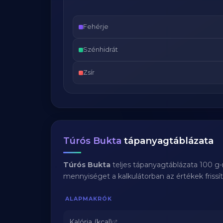
Fehérje
Szénhidrát
Zsír
Túrós Bukta
tápanyagtáblázata
Túrós Bukta
teljes tápanyagtáblázata 100 g-
mennyiséget a kalkulátorban az értékek frissí
ALAPMAKRÓK
Kalória (kcal)