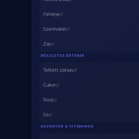
Fehérje
Szénhidrát
Zsír
RÉSZLETES ÉRTÉKEK
Telített zsírsav
Cukor
Rost
Só
ÁSVÁNYOK & VITAMINOK