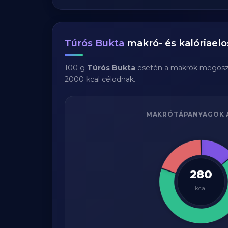
Túrós Bukta
makró- és kalóriaelo
100 g
Túrós Bukta
esetén a makrók megosz
2000 kcal célodnak.
MAKRÓTÁPANYAGOK 
280
kcal