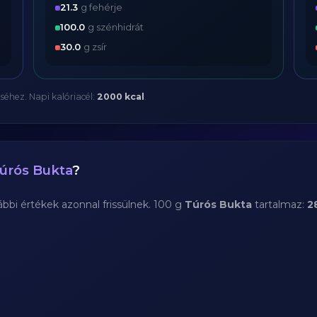
21.3
g fehérje
100.0
g szénhidrát
30.0
g zsír
séhez. Napi kalóriacél:
2000 kcal
.
úrós Bukta
?
bi értékek azonnal frissülnek. 100 g
Túrós Bukta
tartalmaz:
2