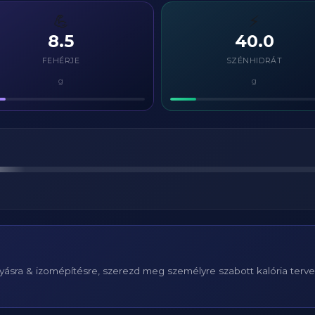
💪
⚡
8.5
40.0
FEHÉRJE
SZÉNHIDRÁT
g
g
ásra & izomépítésre, szerezd meg személyre szabott kalória terv