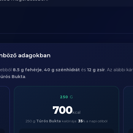
önböző adagokban
, ebből
8.5 g fehérje
,
40 g szénhidrát
és
12 g zsír
. Az alábbi k
úrós Bukta
.
250
G
700
kcal
250 g
Túrós Bukta
kalóriája:
35
% a napi célból