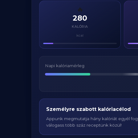
🔥
280
KALÓRIA
kcal
Napi kalóriamérleg
Személyre szabott kalóriacélod
Appunk megmutatja hány kalóriát egyél fogy
válogass több száz receptünk közül!