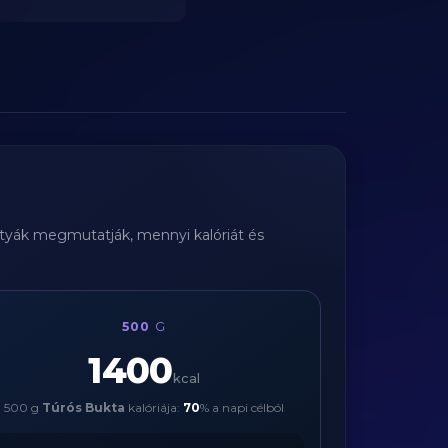
ártyák megmutatják, mennyi kalóriát és
500
G
1400
kcal
500 g
Túrós Bukta
kalóriája:
70
% a napi célból