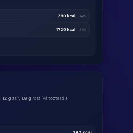
280 kcal
14%
1720 kcal
86%
t,
12 g
zsír,
1.8 g
rost. Változtasd a
280
kcal