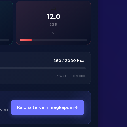
🧈
12.0
ZSÍR
g
280
/
2000
kcal
14
% a napi célodból
Kalória tervem megkapom
ed és