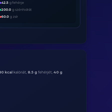
42.5
g fehérje
200.0
g szénhidrát
60.0
g zsír
80 kcal
kalóriát,
8.5 g
fehérjét,
40 g