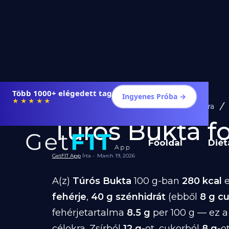
Több 1000+ elégedett tag
Ingyenes Próba →
★★★★★
Diéta és Étrend
Ételek Fogyásra
Túrós Bukta fo
Főoldal
Diét
GetFIT App
Írta -
March 19, 2026
A(z)
Túrós Bukta
100 g-ban
280 kcal
e
fehérje
,
40 g szénhidrát
(ebből
8 g c
fehérjetartalma
8.5 g
per 100 g — ez a
célokra. Zsírból
12 g
-ot, cukorból
8 g
-o