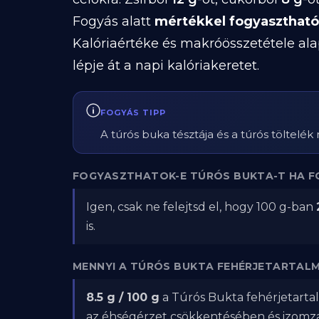
Fogyás alatt
mértékkel fogyasztható
Kalóriaértéke és makróösszetétele ala
lépje át a napi kalóriakeretet.
FOGYÁS TIPP
A túrós buka tésztája és a túrós töltelék
FOGYASZTHATOK-E TÚRÓS BUKTA-T HA F
Igen, csak ne felejtsd el, hogy 100 g-ban
is.
MENNYI A TÚRÓS BUKTA FEHÉRJETARTAL
8.5 g / 100 g
a Túrós Bukta fehérjetartal
az éhségérzet csökkentésében és izom