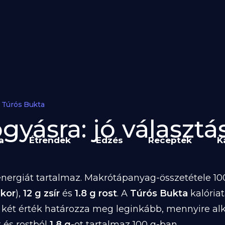
Túrós Bukta
gyásra: jó választás
a
Étrendek
Edzés
Receptek
K
nergiát tartalmaz. Makrótápanyag-összetétele 100
ukor
),
12 g zsír
és
1.8 g rost
. A
Túrós Bukta
kalória
 két érték határozza meg leginkább, mennyire al
t és rostból
1.8 g
-ot tartalmaz 100 g-ban.