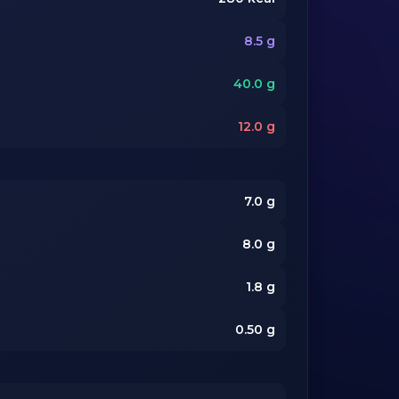
8.5
g
40.0
g
12.0
g
7.0
g
8.0
g
1.8
g
0.50
g