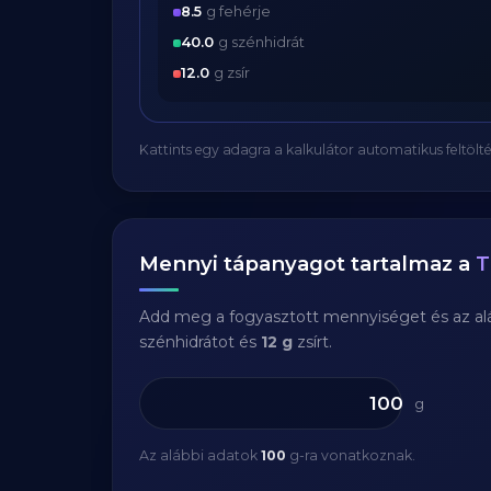
8.5
g fehérje
40.0
g szénhidrát
12.0
g zsír
Kattints egy adagra a kalkulátor automatikus feltölté
Mennyi tápanyagot tartalmaz a
T
Add meg a fogyasztott mennyiséget és az aláb
szénhidrátot és
12 g
zsírt.
g
Az alábbi adatok
100
g-ra vonatkoznak.