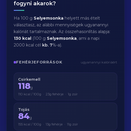
fogyni akarok?
Ha 100 g
Selyemsonka
helyett más ételt
választasz, az alábbi mennyiségek ugyanannyi
kalóriát tartalmaznak. Az összehasonlítás alapja:
130 kcal
(100 g
Selyemsonka
, ami a napi
2000 kcal cél
kb.
7
%-a).
FEHÉRJEFORRÁSOK
ugyanannyi kalóriáért
Csirkemell
118
g
110 kcal / 100g · 23g fehérje · 1g zsír
Tojás
84
g
155 kcal / 100g · 13g fehérje · 11g zsír