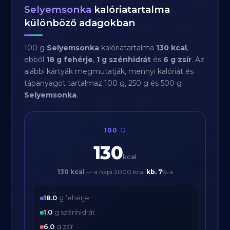
Selyemsonka
kalóriatartalma
különböző adagokban
100 g
Selyemsonka
kalóriatartalma
130 kcal
,
ebből
18 g fehérje
,
1 g szénhidrát
és
6 g zsír
. Az
alábbi kártyák megmutatják, mennyi kalóriát és
tápanyagot tartalmaz 100 g, 250 g és 500 g
Selyemsonka
.
100
G
130
kcal
130 kcal
— a napi 2000 kcal
kb.
7
%-a
18.0
g fehérje
1.0
g szénhidrát
6.0
g zsír