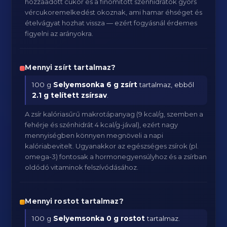
hozzáadott cukor és a finomított szénhidrátok gyors
vércukoremelkedést okoznak, ami hamar éhséget és
ételvágyat hozhat vissza — ezért fogyásnál érdemes
figyelni az arányokra.
Mennyi zsírt tartalmaz?
100 g
Selyemsonka
6 g zsírt
tartalmaz, ebből
2.1 g telített zsírsav
.
A zsír kalóriasűrű makrotápanyag (9 kcal/g, szemben a
fehérje és szénhidrát 4 kcal/g-jával), ezért nagy
mennyiségben könnyen megnöveli a napi
kalóriabevitelt. Ugyanakkor az egészséges zsírok (pl.
omega-3) fontosak a hormonegyensúlyhoz és a zsírban
oldódó vitaminok felszívódásához.
Mennyi rostot tartalmaz?
100 g
Selyemsonka
0 g rostot
tartalmaz.