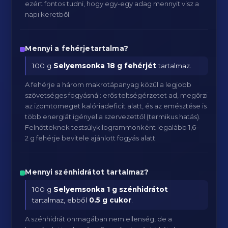
ezért fontos tudni, hogy egy-egy adag mennyit visz a
napi keretből.
Mennyi a fehérjetartalma?
100 g
Selyemsonka
18 g fehérjét
tartalmaz.
A fehérje a három makrotápanyag közül a legjobb
szövetséges fogyásnál: erős teltségérzetet ad, megőrzi
az izomtömeget kalóriadeficit alatt, és az emésztése is
több energiát igényel a szervezettől (termikus hatás).
Felnőtteknek testsúlykilogrammonként legalább 1,6–
2 g fehérje bevitele ajánlott fogyás alatt.
Mennyi szénhidrátot tartalmaz?
100 g
Selyemsonka
1 g szénhidrátot
tartalmaz, ebből
0.5 g cukor
.
A szénhidrát önmagában nem ellenség, de a