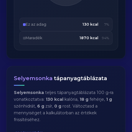
Ez az adag
130 kcal
7%
Maradék
1870 kcal
94%
Selyemsonka
tápanyagtáblázata
Selyemsonka
teljes tápanyagtáblázata 100 g-ra
vonatkoztatva:
130 kcal
kalória,
18 g
fehérje,
1 g
szénhidrát,
6 g
zsír,
0 g
rost. Változtasd a
mennyiséget a kalkulátorban az értékek
frissítéséhez.