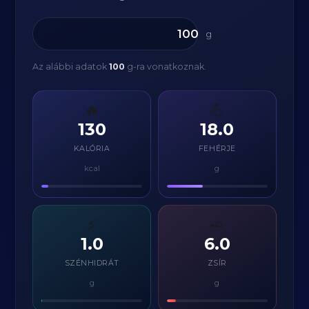
g
Az alábbi adatok
100
g-ra vonatkoznak.
🔥
💪
130
18.0
KALÓRIA
FEHÉRJE
kcal
g
⚡
🧈
1.0
6.0
SZÉNHIDRÁT
ZSÍR
g
g