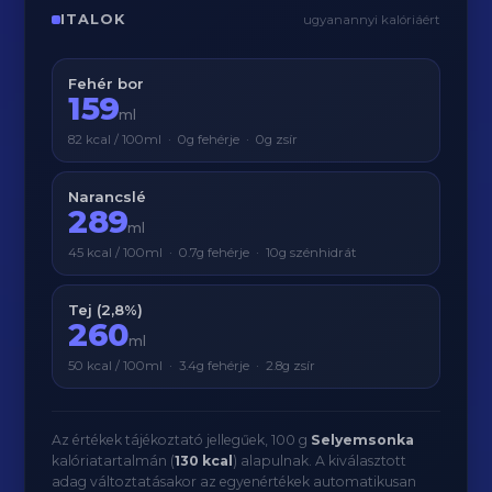
ITALOK
ugyanannyi kalóriáért
Fehér bor
159
ml
82 kcal / 100ml · 0g fehérje · 0g zsír
Narancslé
289
ml
45 kcal / 100ml · 0.7g fehérje · 10g szénhidrát
Tej (2,8%)
260
ml
50 kcal / 100ml · 3.4g fehérje · 2.8g zsír
Az értékek tájékoztató jellegűek, 100 g
Selyemsonka
kalóriatartalmán (
130 kcal
) alapulnak. A kiválasztott
adag változtatásakor az egyenértékek automatikusan