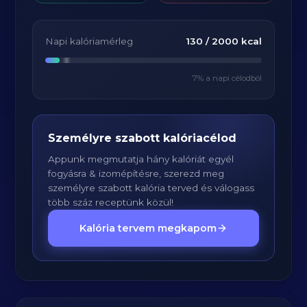
Napi kalóriamérleg
130
/
2000
kcal
7
% a napi célodból
Személyre szabott kalóriacélod
Appunk megmutatja hány kalóriát egyél
fogyásra & izomépítésre, szerezd meg
személyre szabott kalória terved és válogass
több száz receptünk közül!
Kalória tervem megkapom