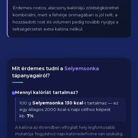
Érdemes rostos, alacsony kalóriájú zöldségkörettel
kombinálni, mert a fehérje önmagában is jól telít, a
hozzáadott rost és volumen pedig tovább nyújtja a
teltségérzetet extra kalória nélkül.
Mit érdemes tudni a
Selyemsonka
tápanyagairól?
Mennyi kalóriát tartalmaz?
100 g
Selyemsonka
130 kcal
-t tartalmaz — ez
egy átlagos 2000 kcal-s napi célhoz képest
kb.
7
%
.
A kalória az étrendben elfoglalt hely legfontosabb
mutatója: fogyáshoz napi kalóriadeficitre van szükség,