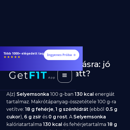
Több 1000+ elégedett tag
Ingyenes Próba →
★★★★★
Selyemsonka fogyásra: jó
választás diéta alatt?
GetFIT App
Írta -
March 19, 2026
A(z)
Selyemsonka
100 g-ban
130 kcal
energiát
tartalmaz. Makrótápanyag-összetétele 100 g-ra
vetítve:
18 g fehérje
,
1 g szénhidrát
(ebből
0.5 g
cukor
),
6 g zsír
és
0 g rost
. A
Selyemsonka
kalóriatartalma
130 kcal
és fehérjetartalma
18 g