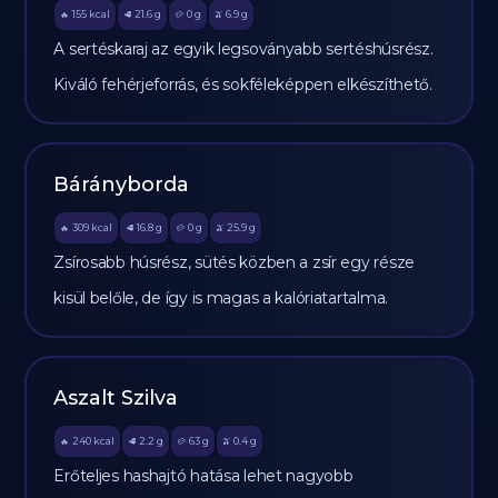
155
kcal
21.6
g
0
g
6.9
g
🔥
🥩
🥔
🫒
A sertéskaraj az egyik legsoványabb sertéshúsrész.
Kiváló fehérjeforrás, és sokféleképpen elkészíthető.
Bárányborda
309
kcal
16.8
g
0
g
25.9
g
🔥
🥩
🥔
🫒
Zsírosabb húsrész, sütés közben a zsír egy része
kisül belőle, de így is magas a kalóriatartalma.
Aszalt Szilva
240
kcal
2.2
g
63
g
0.4
g
🔥
🥩
🥔
🫒
Erőteljes hashajtó hatása lehet nagyobb