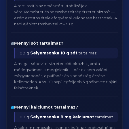
A rost lassítja az emésztést, stabilizálja a
vércukorszintet és hosszabb teltségérzetet biztosít —
ezért a rostos ételek fogyásnál különösen hasznosak. A
napi ajánlott rostbevitel 25–30 g.
Mennyi sót tartalmaz?
100 g
Selyemsonka
18 g sót
tartalmaz.
A magas sóbevitel vízretenciót okozhat, ami a
mérlegszámon is megjelenik — bár ez nem valódi
zsírgyarapodás, a puffadás és a nehézség érzése
kellemetlen. A WHO napi legfeljebb 5 g sóbevitelt ajánl
felnőtteknek.
Mennyi kalciumot tartalmaz?
100 g
Selyemsonka
8 mg kalciumot
tartalmaz.
A kalcium nemcsak a csontok és fogak egészségéhez