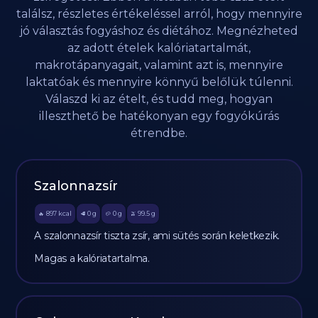
találsz, részletes értékeléssel arról, hogy mennyire
jó választás fogyáshoz és diétához. Megnézheted
az adott ételek kalóriatartalmát,
makrotápanyagait, valamint azt is, mennyire
laktatóak és mennyire könnyű belőlük túlenni.
Válaszd ki az ételt, és tudd meg, hogyan
illeszthető be hatékonyan egy fogyókúrás
étrendbe.
Szalonnazsír
897
kcal
0
g
0
g
99.5
g
🔥
🥩
🥔
🫒
A szalonnazsír tiszta zsír, ami sütés során keletkezik.
Magas a kalóriatartalma.