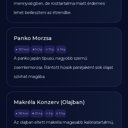
mennyiségben, de rosttartalma miatt érdemes
lehet beilleszteni az étrendbe.
Panko Morzsa
357
kcal
14.3
g
75
g
1.8
g
🔥
🥩
🥔
🫒
A panko japán típusú, nagyobb szemű
zsemlemorzsa. Rántott húsok panírjaként sok olajat
szívhat magába.
Makréla Konzerv (Olajban)
190
kcal
20.4
g
0
g
11.9
g
🔥
🥩
🥔
🫒
Az olajban eltett makréla magasabb kalóriatartalmú,