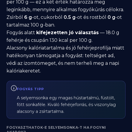
per 100 g — ez a két érték határozza meg
leginkább, mennyire alkalmas fogyókúrás célokra.
Zsírból
6 g
-ot, cukorból
0.5 g
-ot és rostból
0 g
-ot
tartalmaz 100 g-ban.
Fogyás alatt
kifejezetten jó választás
— 18.0 g
fehérje és csupán 130 kcal per 100 g.
Alacsony kalóriatartalma és jó fehérjeprofilja miatt
hatékonyan támogatja a fogyást: teltséget ad,
védi az izomtömeget, és nem terheli meg a napi
kalóriakeretet.
FOGYÁS TIPP
A selyemsonka egy magas hústartalmú, füstölt,
főtt sonkaféle. Kiváló fehérjeforrás, és viszonylag
alacsony a zsírtartalma.
FOGYASZTHATOK-E SELYEMSONKA-T HA FOGYNI