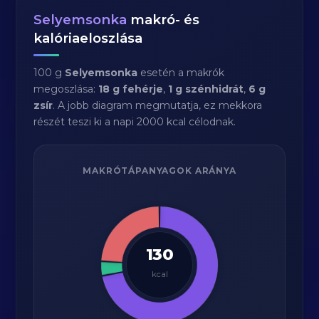
Selyemsonka
makró- és
kalóriaeloszlása
100 g
Selyemsonka
esetén a makrók
megoszlása:
18 g fehérje
,
1 g szénhidrát
,
6 g
zsír
. A jobb diagram megmutatja, ez mekkora
részét teszi ki a napi 2000 kcal célodnak.
MAKRÓTÁPANYAGOK ARÁNYA
130
kcal