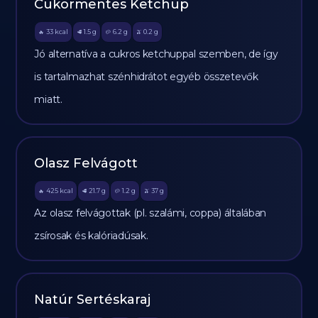
Cukormentes Ketchup
33
kcal
1.5
g
6.2
g
0.2
g
🔥
🥩
🥔
🫒
Jó alternatíva a cukros ketchuppal szemben, de így
is tartalmazhat szénhidrátot egyéb összetevők
miatt.
Olasz Felvágott
425
kcal
21.7
g
1.2
g
37
g
🔥
🥩
🥔
🫒
Az olasz felvágottak (pl. szalámi, coppa) általában
zsírosak és kalóriadúsak.
Natúr Sertéskaraj