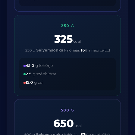
250
G
325
kcal
250 g
Selyemsonka
kalóriája:
16
% a napi célból
45.0
g fehérje
2.5
g szénhidrát
15.0
g zsír
500
G
650
kcal
500 g
Selyemsonka
kalóriája:
33
% a napi célból