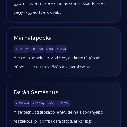
gyümölcs, ami tele van antioxidánsokkal. Frissen
vagy fagyasztva is kiváló.
Marhalapocka
220
kcal
27.5
g
0
g
12.3
g
🔥
🥩
🥔
🫒
A marhalapocka egy ízletes, de kissé rágósabb
húsrész, ami kiváló főzéshez, pároláshoz.
Darált Sertéshús
297
kcal
25.69
g
0
g
20.77
g
🔥
🥩
🥔
🫒
A sertéshús zsírosabb lehet, de ha a soványabb
részekből (pl. comb) daráltatod, akkor is jó