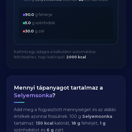
90.0
g fehérje
5.0
g szénhidrát
30.0
g zsír
Kattints egy adagra a kalkulátor automatikus
feltöltéséhez. Napi kalóriacél:
2000 kcal
.
Mennyi tápanyagot tartalmaz a
Selyemsonka
?
Add meg a fogyasztott mennyiséget és az alábbi
értékek azonnal frissülnek. 100 g
Selyemsonka
tartalmaz:
130 kcal
kalóriát,
18 g
fehérjét,
1 g
szénhidrátot és
6 g
zsírt.