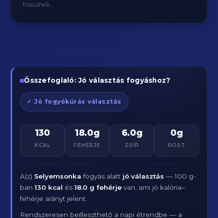
frissülnek.
Összefoglaló: Jó választás fogyáshoz?
✓ Jó fogyókúrás választás
130
18.0g
6.0g
0g
KCAL
FEHÉRJE
ZSÍR
ROST
A(z)
Selyemsonka
fogyás alatt
jó választás
— 100 g-
ban
130 kcal
és
18.0 g fehérje
van, ami jó kalória–
fehérje arányt jelent.
Rendszeresen beilleszthető a napi étrendbe — a