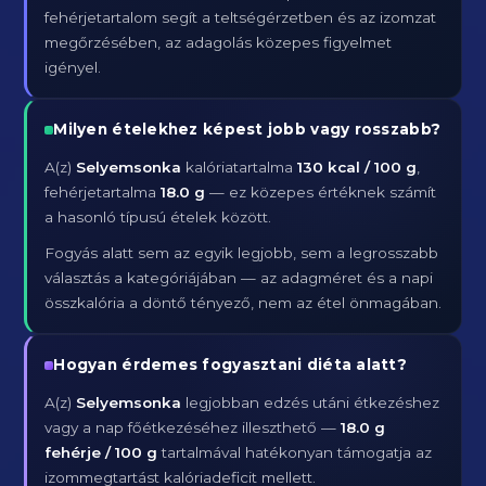
fehérjetartalom segít a teltségérzetben és az izomzat
megőrzésében, az adagolás közepes figyelmet
igényel.
Milyen ételekhez képest jobb vagy rosszabb?
A(z)
Selyemsonka
kalóriatartalma
130 kcal / 100 g
,
fehérjetartalma
18.0 g
— ez közepes értéknek számít
a hasonló típusú ételek között.
Fogyás alatt sem az egyik legjobb, sem a legrosszabb
választás a kategóriájában — az adagméret és a napi
összkalória a döntő tényező, nem az étel önmagában.
Hogyan érdemes fogyasztani diéta alatt?
A(z)
Selyemsonka
legjobban edzés utáni étkezéshez
vagy a nap főétkezéséhez illeszthető —
18.0 g
fehérje / 100 g
tartalmával hatékonyan támogatja az
izommegtartást kalóriadeficit mellett.