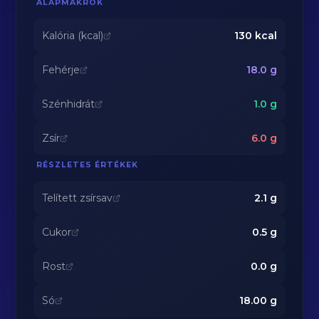
ALAPMAKRÓK
Kalória (kcal)
130
kcal
Fehérje
18.0
g
Szénhidrát
1.0
g
Zsír
6.0
g
RÉSZLETES ÉRTÉKEK
Telített zsírsav
2.1
g
Cukor
0.5
g
Rost
0.0
g
Só
18.00
g