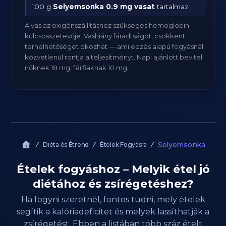
100 g
Selyemsonka
0.9 mg vasat
tartalmaz.
A vas az oxigénszállításhoz szükséges hemoglobin
kulcsösszetevője. Vashiány fáradtságot, csökkent
terhelhetőséget okozhat — ami edzés alapú fogyásnál
közvetlenül rontja a teljesítményt. Napi ajánlott bevitel:
nőknek 18 mg, férfiaknak 10 mg.
Selyemsonka
Diéta és Étrend
Ételek Fogyásra
Ételek fogyáshoz – Melyik étel jó
diétához és zsírégetéshez?
Ha fogyni szeretnél, fontos tudni, mely ételek
segítik a kalóriadeficitet és melyek lassíthatják a
zsírégetést. Ebben a listában több száz ételt