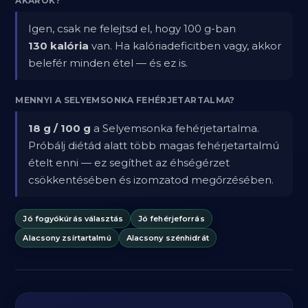
AKAROK?
Igen, csak ne felejtsd el, hogy 100 g-ban
130 kalória
van. Ha kalóriadeficitben vagy, akkor
belefér minden étel — és ez is.
MENNYI A SELYEMSONKA FEHÉRJETARTALMA?
18 g / 100 g
a Selyemsonka fehérjetartalma.
Próbálj diétád alatt több magas fehérjetartalmú
ételt enni — ez segíthet az éhségérzet
csökkentésében és izomzatod megőrzésében.
Jó fogyókúrás választás
Jó fehérjeforrás
Alacsony zsírtartalmú
Alacsony szénhidrát