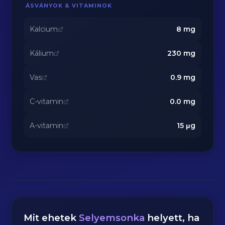
ÁSVÁNYOK & VITAMINOK
Kalcium
8
mg
Kálium
230
mg
Vas
0.9
mg
C-vitamin
0.0
mg
A-vitamin
15
μg
Mit ehetek
Selyemsonka
helyett, ha