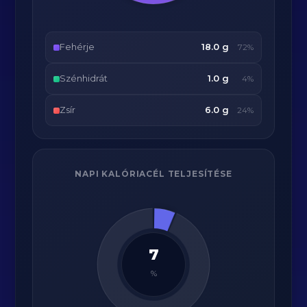
Fehérje
18.0 g
72%
Szénhidrát
1.0 g
4%
Zsír
6.0 g
24%
NAPI KALÓRIACÉL TELJESÍTÉSE
7
%