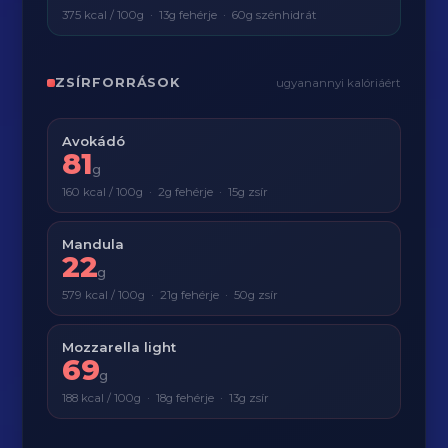
375 kcal / 100g · 13g fehérje · 60g szénhidrát
ZSÍRFORRÁSOK
ugyanannyi kalóriáért
Avokádó
81
g
160 kcal / 100g · 2g fehérje · 15g zsír
Mandula
22
g
579 kcal / 100g · 21g fehérje · 50g zsír
Mozzarella light
69
g
188 kcal / 100g · 18g fehérje · 13g zsír