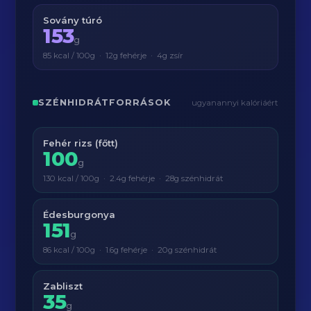
Sovány túró
153
g
85 kcal / 100g · 12g fehérje · 4g zsír
SZÉNHIDRÁTFORRÁSOK
ugyanannyi kalóriáért
Fehér rizs (főtt)
100
g
130 kcal / 100g · 2.4g fehérje · 28g szénhidrát
Édesburgonya
151
g
86 kcal / 100g · 1.6g fehérje · 20g szénhidrát
Zabliszt
35
g