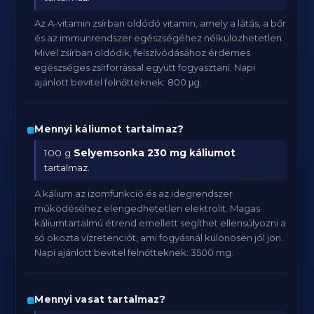
Az A-vitamin zsírban oldódó vitamin, amely a látás, a bőr
és az immunrendszer egészségéhez nélkülözhetetlen.
Mivel zsírban oldódik, felszívódásához érdemes
egészséges zsírforrással együtt fogyasztani. Napi
ajánlott bevitel felnőtteknek: 800 μg.
Mennyi káliumot tartalmaz?
100 g
Selyemsonka
230 mg káliumot
tartalmaz.
A kálium az izomfunkció és az idegrendszer
működéséhez elengedhetetlen elektrolit. Magas
káliumtartalmú étrend emellett segíthet ellensúlyozni a
só okozta vízretenciót, ami fogyásnál különösen jól jön.
Napi ajánlott bevitel felnőtteknek: 3500 mg.
Mennyi vasat tartalmaz?