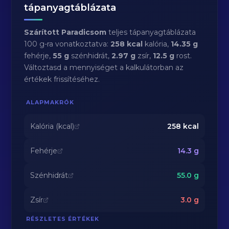
tápanyagtáblázata
Szárított Paradicsom
teljes tápanyagtáblázata
100 g-ra vonatkoztatva:
258 kcal
kalória,
14.35 g
fehérje,
55 g
szénhidrát,
2.97 g
zsír,
12.5 g
rost.
Változtasd a mennyiséget a kalkulátorban az
értékek frissítéséhez.
ALAPMAKRÓK
Kalória (kcal)
258
kcal
Fehérje
14.3
g
Szénhidrát
55.0
g
Zsír
3.0
g
RÉSZLETES ÉRTÉKEK