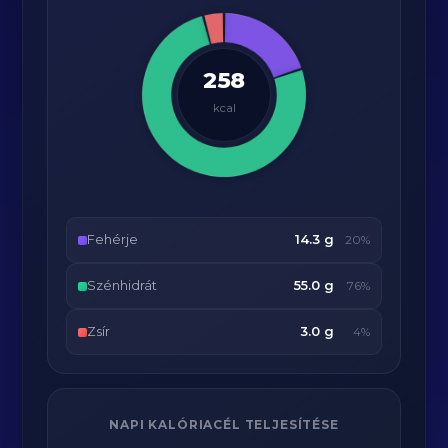
258
kcal
Fehérje
14.3 g
20%
Szénhidrát
55.0 g
76%
Zsír
3.0 g
4%
NAPI KALÓRIACÉL TELJESÍTÉSE