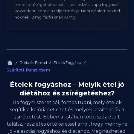
terhelhetőséget okozhat — ami edzés alapú fogyásnál
közvetlenül rontja a teljesítményt. Napi ajánlott bevitel:
nőknek 18 mg, férfiaknak 10 mg.
Diéta és Étrend
Ételek Fogyásra
Szárított Paradicsom
Ételek fogyáshoz – Melyik étel jó
diétához és zsírégetéshez?
Ha fogyni szeretnél, fontos tudni, mely ételek
segítik a kalóriadeficitet és melyek lassíthatják a
zsírégetést. Ebben a listában több száz ételt
találsz, részletes értékeléssel arról, hogy mennyire
jó választás fogyáshoz és diétához. Megnézheted