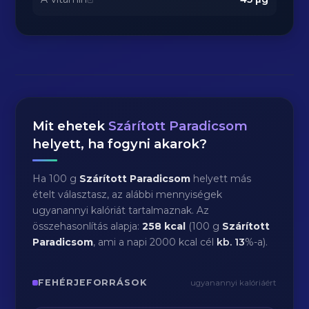
Mit ehetek
Szárított Paradicsom
helyett, ha fogyni akarok?
Ha 100 g
Szárított Paradicsom
helyett más
ételt választasz, az alábbi mennyiségek
ugyanannyi kalóriát tartalmaznak. Az
összehasonlítás alapja:
258 kcal
(100 g
Szárított
Paradicsom
, ami a napi 2000 kcal cél
kb.
13
%-a).
FEHÉRJEFORRÁSOK
ugyanannyi kalóriáért