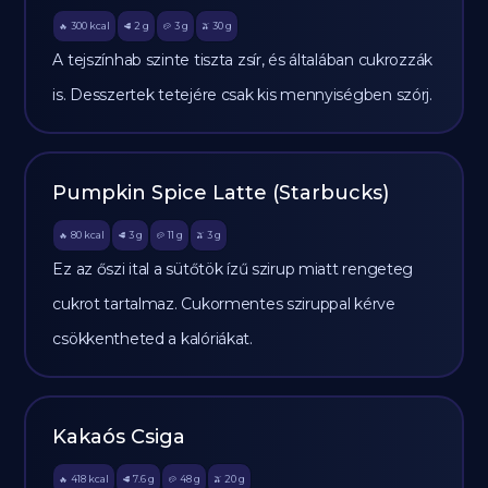
300
kcal
2
g
3
g
30
g
🔥
🥩
🥔
🫒
A tejszínhab szinte tiszta zsír, és általában cukrozzák
is. Desszertek tetejére csak kis mennyiségben szórj.
Pumpkin Spice Latte (Starbucks)
80
kcal
3
g
11
g
3
g
🔥
🥩
🥔
🫒
Ez az őszi ital a sütőtök ízű szirup miatt rengeteg
cukrot tartalmaz. Cukormentes sziruppal kérve
csökkentheted a kalóriákat.
Kakaós Csiga
418
kcal
7.6
g
48
g
20
g
🔥
🥩
🥔
🫒