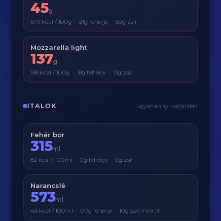
45
g
579 kcal / 100g · 21g fehérje · 50g zsír
Mozzarella light
137
g
188 kcal / 100g · 18g fehérje · 13g zsír
ITALOK
ugyanannyi kalóriáért
Fehér bor
315
ml
82 kcal / 100ml · 0g fehérje · 0g zsír
Narancslé
573
ml
45 kcal / 100ml · 0.7g fehérje · 10g szénhidrát