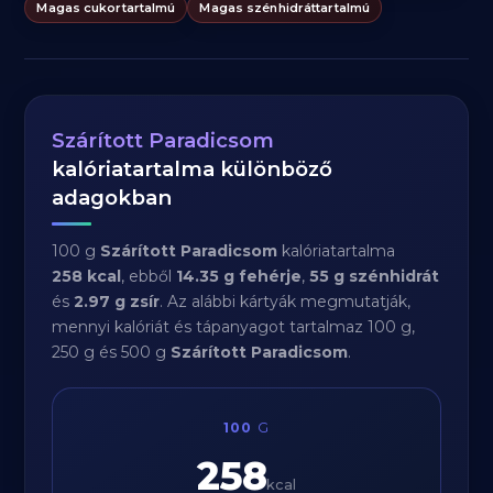
Magas cukortartalmú
Magas szénhidráttartalmú
Szárított Paradicsom
kalóriatartalma különböző
adagokban
100 g
Szárított Paradicsom
kalóriatartalma
258 kcal
, ebből
14.35 g fehérje
,
55 g szénhidrát
és
2.97 g zsír
. Az alábbi kártyák megmutatják,
mennyi kalóriát és tápanyagot tartalmaz 100 g,
250 g és 500 g
Szárított Paradicsom
.
100
G
258
kcal