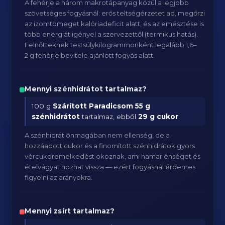
A fehérje a három makrotápanyag közül a legjobb
szövetséges fogyásnál: erős teltségérzetet ad, megőrzi
az izomtömeget kalóriadeficit alatt, és az emésztése is
több energiát igényel a szervezettől (termikus hatás).
Felnőtteknek testsúlykilogrammonként legalább 1,6–
2 g fehérje bevitele ajánlott fogyás alatt.
Mennyi szénhidrátot tartalmaz?
100 g
Szárított Paradicsom
55 g
szénhidrátot
tartalmaz, ebből
29 g cukor
.
A szénhidrát önmagában nem ellenség, de a
hozzáadott cukor és a finomított szénhidrátok gyors
vércukoremelkedést okoznak, ami hamar éhséget és
ételvágyat hozhat vissza — ezért fogyásnál érdemes
figyelni az arányokra.
Mennyi zsírt tartalmaz?