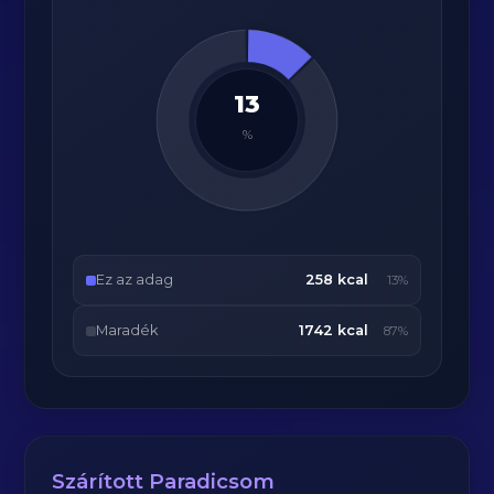
13
%
Ez az adag
258 kcal
13%
Maradék
1742 kcal
87%
Szárított Paradicsom