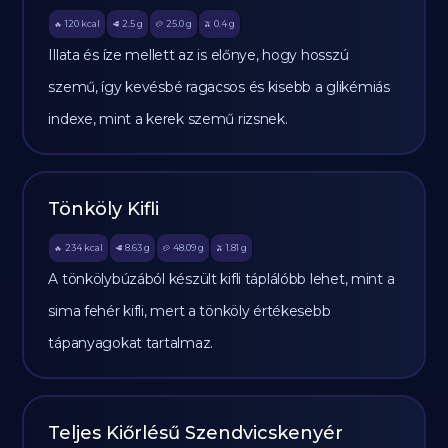
120
kcal
2.5
g
25.0
g
0.4
g
🔥
🥩
🥔
🫒
Illata és íze mellett az is előnye, hogy hosszú
szemű, így kevésbé ragacsos és kisebb a glikémiás
indexe, mint a kerek szemű rizsnek.
Tönköly Kifli
234
kcal
8.63
g
48.09
g
1.81
g
🔥
🥩
🥔
🫒
A tönkölybúzából készült kifli táplálóbb lehet, mint a
sima fehér kifli, mert a tönköly értékesebb
tápanyagokat tartalmaz.
Teljes Kiőrlésű Szendvicskenyér