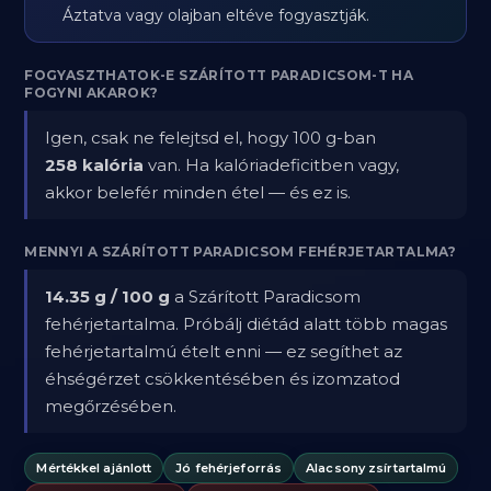
Áztatva vagy olajban eltéve fogyasztják.
FOGYASZTHATOK-E SZÁRÍTOTT PARADICSOM-T HA
FOGYNI AKAROK?
Igen, csak ne felejtsd el, hogy 100 g-ban
258 kalória
van. Ha kalóriadeficitben vagy,
akkor belefér minden étel — és ez is.
MENNYI A SZÁRÍTOTT PARADICSOM FEHÉRJETARTALMA?
14.35 g / 100 g
a Szárított Paradicsom
fehérjetartalma. Próbálj diétád alatt több magas
fehérjetartalmú ételt enni — ez segíthet az
éhségérzet csökkentésében és izomzatod
megőrzésében.
Mértékkel ajánlott
Jó fehérjeforrás
Alacsony zsírtartalmú