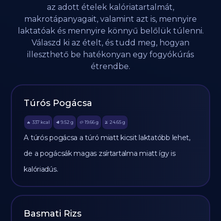
az adott ételek kalóriatartalmát,
makrotápanyagait, valamint azt is, mennyire
laktatóak és mennyire könnyű belőlük túlenni.
Válaszd ki az ételt, és tudd meg, hogyan
illeszthető be hatékonyan egy fogyókúrás
étrendbe.
Túrós Pogácsa
337
kcal
9.52
g
19.66
g
24.65
g
🔥
🥩
🥔
🫒
A túrós pogácsa a túró miatt kicsit laktatóbb lehet,
de a pogácsák magas zsírtartalma miatt így is
kalóriadús.
Basmati Rizs