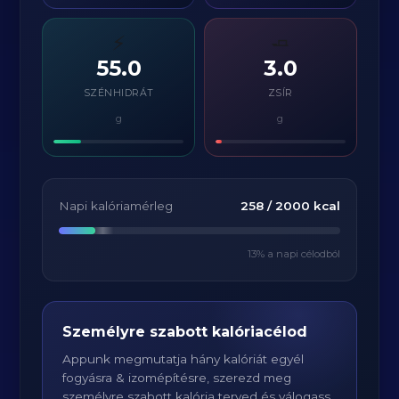
⚡
🧈
55.0
3.0
SZÉNHIDRÁT
ZSÍR
g
g
Napi kalóriamérleg
258
/
2000
kcal
13
% a napi célodból
Személyre szabott kalóriacélod
Appunk megmutatja hány kalóriát egyél
fogyásra & izomépítésre, szerezd meg
személyre szabott kalória terved és válogass