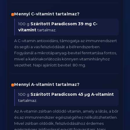
Mennyi C-vitamint tartalmaz?
100 g
Szárított Paradicsom
39 mg C-
vitamint
tartalmaz.
A C-vitamin antioxidáns, támogatja az immunrendszert
és segíti a vas felszívódását a bélrendszerben.
Fogyásnál a mikrotápanyag-bevitel fenntartása fontos,
mivel a kalóriakorlátozás könnyen vitaminhiányhoz
vezethet. Napi ajánlott bevitel: 80 mg.
Mennyi A-vitamint tartalmaz?
100 g
Szárított Paradicsom
45 μg A-vitamint
tartalmaz.
Az A-vitamin zsírban oldódó vitamin, amely a látás, a bőr
és az immunrendszer egészségéhez nélkülözhetetlen.
Mivel zsírban oldódik, felszívódásához érdemes
egészséges zsírforrással együtt fogyasztani. Napi