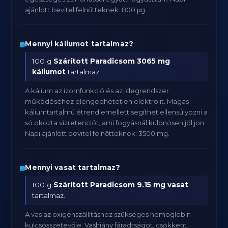
ajánlott bevitel felnőtteknek: 800 μg.
Mennyi káliumot tartalmaz?
100 g
Szárított Paradicsom
3065 mg
káliumot
tartalmaz.
A kálium az izomfunkció és az idegrendszer
működéséhez elengedhetetlen elektrolit. Magas
káliumtartalmú étrend emellett segíthet ellensúlyozni a
só okozta vízretenciót, ami fogyásnál különösen jól jön.
Napi ajánlott bevitel felnőtteknek: 3500 mg.
Mennyi vasat tartalmaz?
100 g
Szárított Paradicsom
9.15 mg vasat
tartalmaz.
A vas az oxigénszállításhoz szükséges hemoglobin
kulcsösszetevője. Vashiány fáradtságot, csökkent