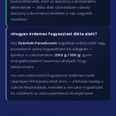
kedvezőtlenebb, mint az alacsony cukortartalmú
alternatívák — diéta alatt szívesebben válassz
alacsony cukorindexű ételeket a nap nagyobb
részében.
Hogyan érdemes fogyasztani diéta alatt?
A(z)
Szárított Paradicsom
legjobban edzés előtt vagy
közvetlenül utána fogyasztható kis adagban —
ilyenkor a cukortartalma (
29.0 g / 100 g
) gyors
energiaforrásként hasznosul ahelyett, hogy
raktározódna.
Ha nem edzés körül fogyasztod, érdemes mellé
valamilyen fehérjedús ételt enni — a fehérje lassítja a
cukrok felszívódását, mérsékli a vércukor-ingadozást
és csökkenti az utána jelentkező éhségérzetet.