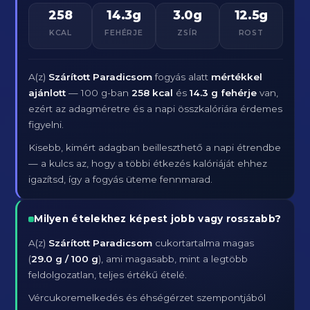
258
14.3g
3.0g
12.5g
KCAL
FEHÉRJE
ZSÍR
ROST
A(z)
Szárított Paradicsom
fogyás alatt
mértékkel
ajánlott
— 100 g-ban
258 kcal
és
14.3 g fehérje
van,
ezért az adagméretre és a napi összkalóriára érdemes
figyelni.
Kisebb, kimért adagban beilleszthető a napi étrendbe
— a kulcs az, hogy a többi étkezés kalóriáját ehhez
igazítsd, így a fogyás üteme fennmarad.
Milyen ételekhez képest jobb vagy rosszabb?
A(z)
Szárított Paradicsom
cukortartalma magas
(
29.0 g / 100 g
), ami magasabb, mint a legtöbb
feldolgozatlan, teljes értékű ételé.
Vércukoremelkedés és éhségérzet szempontjából