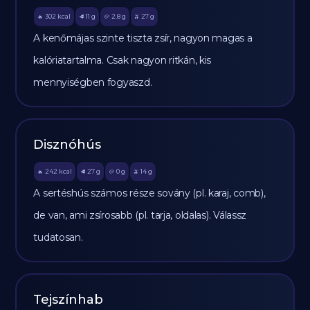
302
kcal
11
g
2.8
g
27
g
🔥
🥩
🥔
🫒
A kenőmájas szinte tiszta zsír, nagyon magas a
kalóriatartalma. Csak nagyon ritkán, kis
mennyiségben fogyaszd.
Disznóhús
242
kcal
27
g
0
g
14
g
🔥
🥩
🥔
🫒
A sertéshús számos része sovány (pl. karaj, comb),
de van, ami zsírosabb (pl. tarja, oldalas). Válassz
tudatosan.
Tejszínhab