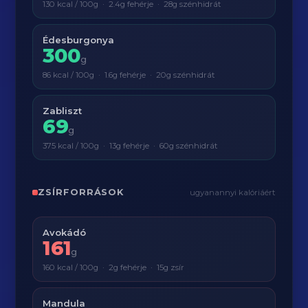
130 kcal / 100g · 2.4g fehérje · 28g szénhidrát
Édesburgonya
300
g
86 kcal / 100g · 1.6g fehérje · 20g szénhidrát
Zabliszt
69
g
375 kcal / 100g · 13g fehérje · 60g szénhidrát
ZSÍRFORRÁSOK
ugyanannyi kalóriáért
Avokádó
161
g
160 kcal / 100g · 2g fehérje · 15g zsír
Mandula