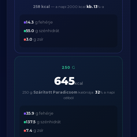
258 kcal
— a napi 2000 kcal
kb.
13
%-a
14.3
g fehérje
55.0
g szénhidrát
3.0
g zsír
250
G
645
kcal
250 g
Szárított Paradicsom
kalóriája:
32
% a napi
célból
35.9
g fehérje
137.5
g szénhidrát
7.4
g zsír