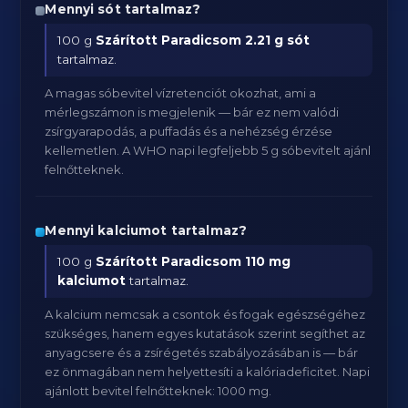
Mennyi sót tartalmaz?
100 g
Szárított Paradicsom
2.21 g sót
tartalmaz.
A magas sóbevitel vízretenciót okozhat, ami a
mérlegszámon is megjelenik — bár ez nem valódi
zsírgyarapodás, a puffadás és a nehézség érzése
kellemetlen. A WHO napi legfeljebb 5 g sóbevitelt ajánl
felnőtteknek.
Mennyi kalciumot tartalmaz?
100 g
Szárított Paradicsom
110 mg
kalciumot
tartalmaz.
A kalcium nemcsak a csontok és fogak egészségéhez
szükséges, hanem egyes kutatások szerint segíthet az
anyagcsere és a zsírégetés szabályozásában is — bár
ez önmagában nem helyettesíti a kalóriadeficitet. Napi
ajánlott bevitel felnőtteknek: 1000 mg.