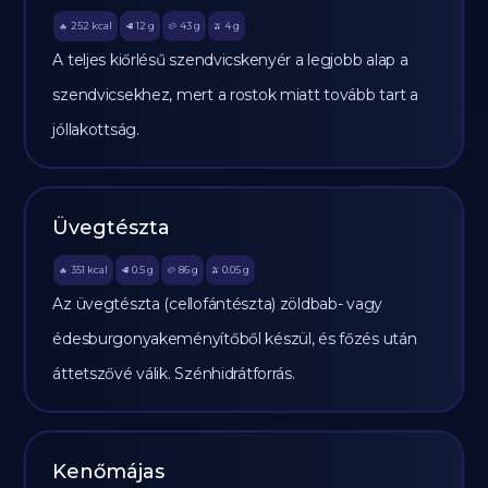
252
kcal
12
g
43
g
4
g
🔥
🥩
🥔
🫒
A teljes kiőrlésű szendvicskenyér a legjobb alap a
szendvicsekhez, mert a rostok miatt tovább tart a
jóllakottság.
Üvegtészta
351
kcal
0.5
g
86
g
0.05
g
🔥
🥩
🥔
🫒
Az üvegtészta (cellofántészta) zöldbab- vagy
édesburgonyakeményítőből készül, és főzés után
áttetszővé válik. Szénhidrátforrás.
Kenőmájas