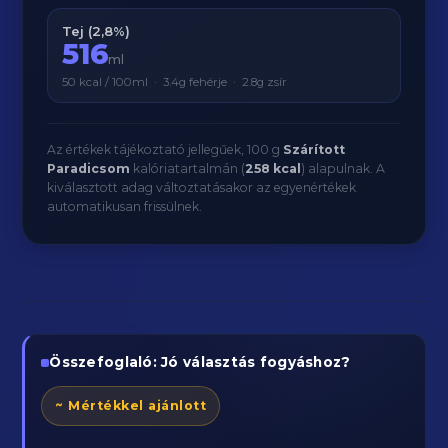
Tej (2,8%)
516
ml
50 kcal / 100ml · 3.4g fehérje · 2.8g zsír
Az értékek tájékoztató jellegűek, 100 g
Szárított
Paradicsom
kalóriatartalmán (
258 kcal
) alapulnak. A
kiválasztott adag változtatásakor az egyenértékek
automatikusan frissülnek.
Összefoglaló: Jó választás fogyáshoz?
~ Mértékkel ajánlott