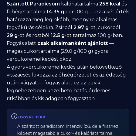
Szárított Paradicsom
kalóriatartalma
258 kcal
és
fehérjetartalma
14.35 g
per 100 g — ez a két érték
határozza meg leginkább, mennyire alkalmas
fogyókúrás célokra. Zsírból
2.97 g
-ot, cukorból
29 g
-ot és rostból
12.5 g
-ot tartalmaz 100 g-ban.
Fogyás alatt
csak alkalmanként ajánlott
—
magas cukortartalma (29.0 g/100 g) gyors
vércukoremelkedést okoz.
A gyors vércukoremelkedés után bekövetkező
visszaesés fokozza az éhségérzetet és az édesség
utáni vágyat — fogyás alatt ez az egyik
legnehezebben kezelhető hatás, érdemes
ritkábban és kis adagban fogyasztani.
FOGYÁS TIPP
A szárított paradicsom intenzív ízű, de a frisshez
képest magasabb a cukor- és kalóriatartalma.