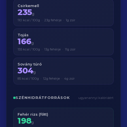
Csirkemell
235
g
110 kcal / 100g · 23g fehérje · 1g zsír
Tojás
166
g
155 kcal / 100g · 13g fehérje · 11g zsír
Sovány túró
304
g
85 kcal / 100g · 12g fehérje · 4g zsír
SZÉNHIDRÁTFORRÁSOK
ugyanannyi kalóriáért
Fehér rizs (főtt)
198
g