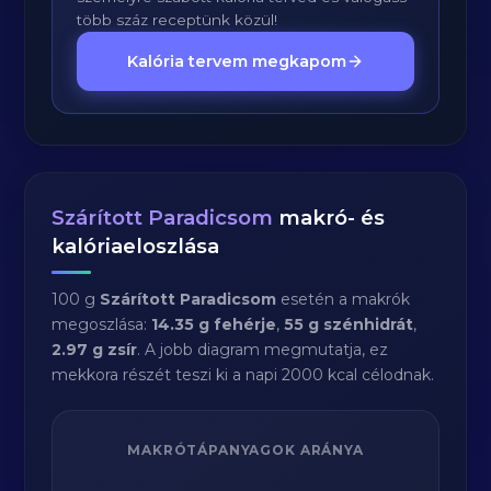
több száz receptünk közül!
Kalória tervem megkapom
Szárított Paradicsom
makró- és
kalóriaeloszlása
100 g
Szárított Paradicsom
esetén a makrók
megoszlása:
14.35 g fehérje
,
55 g szénhidrát
,
2.97 g zsír
. A jobb diagram megmutatja, ez
mekkora részét teszi ki a napi 2000 kcal célodnak.
MAKRÓTÁPANYAGOK ARÁNYA