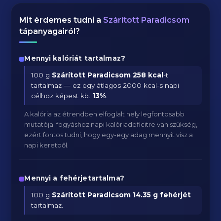
Mit érdemes tudni a
Szárított Paradicsom
tápanyagairól?
Mennyi kalóriát tartalmaz?
100 g
Szárított Paradicsom
258 kcal
-t
tartalmaz — ez egy átlagos 2000 kcal-s napi
célhoz képest kb.
13
%
.
A kalória az étrendben elfoglalt hely legfontosabb
mutatója: fogyáshoz napi kalóriadeficitre van szükség,
ezért fontos tudni, hogy egy-egy adag mennyit visz a
napi keretből.
Mennyi a fehérjetartalma?
100 g
Szárított Paradicsom
14.35 g fehérjét
tartalmaz.