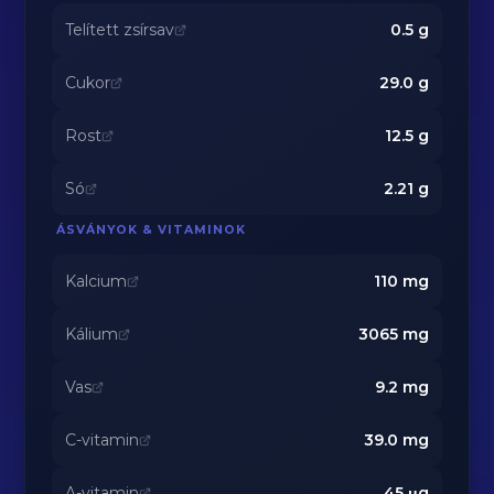
Telített zsírsav
0.5
g
Cukor
29.0
g
Rost
12.5
g
Só
2.21
g
ÁSVÁNYOK & VITAMINOK
Kalcium
110
mg
Kálium
3065
mg
Vas
9.2
mg
C-vitamin
39.0
mg
A-vitamin
45
μg