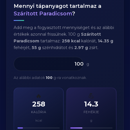
Mennyi tápanyagot tartalmaz a
Szárított Paradicsom
?
Add meg a fogyasztott mennyiséget és az alábbi
értékek azonnal frissülnek. 100 g
Szárított
Paradicsom
tartalmaz:
258 kcal
kalóriát,
14.35 g
fehérjét,
55 g
szénhidrátot és
2.97 g
zsírt.
g
Az alábbi adatok
100
g-ra vonatkoznak.
🔥
💪
258
14.3
KALÓRIA
FEHÉRJE
kcal
g