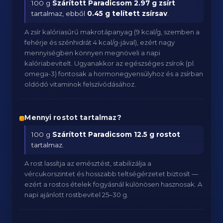
100 g
Szárított Paradicsom
2.97 g zsírt
tartalmaz, ebből
0.45 g telített zsírsav
.
A zsír kalóriasűrű makrotápanyag (9 kcal/g, szemben a
fehérje és szénhidrát 4 kcal/g-jával), ezért nagy
mennyiségben könnyen megnöveli a napi
kalóriabevitelt. Ugyanakkor az egészséges zsírok (pl.
omega-3) fontosak a hormonegyensúlyhoz és a zsírban
oldódó vitaminok felszívódásához.
Mennyi rostot tartalmaz?
100 g
Szárított Paradicsom
12.5 g rostot
tartalmaz.
A rost lassítja az emésztést, stabilizálja a
vércukorszintet és hosszabb teltségérzetet biztosít —
ezért a rostos ételek fogyásnál különösen hasznosak. A
napi ajánlott rostbevitel 25–30 g.