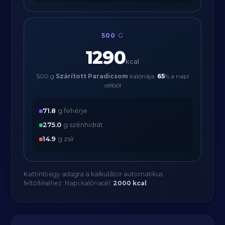
500
G
1290
kcal
500 g
Szárított Paradicsom
kalóriája:
65
% a napi
célból
71.8
g fehérje
275.0
g szénhidrát
14.9
g zsír
Kattints egy adagra a kalkulátor automatikus
feltöltéséhez. Napi kalóriacél:
2000 kcal
.