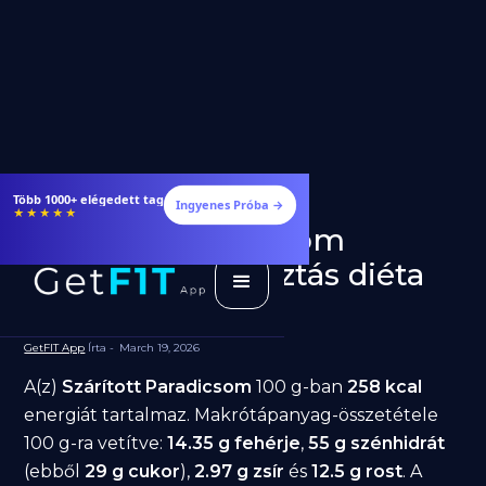
Több 1000+ elégedett tag
Ingyenes Próba →
★★★★★
Szárított Paradicsom
fogyásra: jó választás diéta
alatt?
GetFIT App
Írta -
March 19, 2026
A(z)
Szárított Paradicsom
100 g-ban
258 kcal
energiát tartalmaz. Makrótápanyag-összetétele
100 g-ra vetítve:
14.35 g fehérje
,
55 g szénhidrát
(ebből
29 g cukor
),
2.97 g zsír
és
12.5 g rost
. A