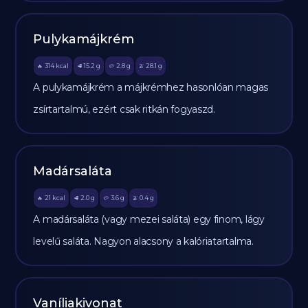
Pulykamájkrém
314
kcal
15.2
g
2.8
g
28.1
g
🔥
🥩
🥔
🫒
A pulykamájkrém a májkrémhez hasonlóan magas
zsírtartalmú, ezért csak ritkán fogyaszd.
Madársaláta
21
kcal
2.0
g
3.6
g
0.4
g
🔥
🥩
🥔
🫒
A madársaláta (vagy mezei saláta) egy finom, lágy
levelű saláta. Nagyon alacsony a kalóriatartalma.
Vaníliakivonat