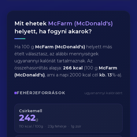
Mit ehetek
McFarm (McDonald's)
helyett, ha fogyni akarok?
Ha 100 g
McFarm (McDonald's)
helyett más
ételt választasz, az alábbi mennyiségek
ugyanannyi kalóriát tartalmaznak. Az
összehasonlítás alapja:
266 kcal
(100 g
McFarm
(McDonald's)
, ami a napi 2000 kcal cél
kb.
13
%-a).
FEHÉRJEFORRÁSOK
ugyanannyi kalóriáért
Csirkemell
242
g
110 kcal / 100g · 23g fehérje · 1g zsír