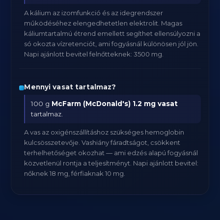
A kálium az izomfunkció és az idegrendszer
működéséhez elengedhetetlen elektrolit. Magas
káliumtartalmú étrend emellett segíthet ellensúlyozni a
só okozta vízretenciót, ami fogyásnál különösen jól jön.
Napi ajánlott bevitel felnőtteknek: 3500 mg.
Mennyi vasat tartalmaz?
100 g
McFarm (McDonald's)
1.2 mg vasat
tartalmaz.
A vas az oxigénszállításhoz szükséges hemoglobin
kulcsösszetevője. Vashiány fáradtságot, csökkent
terhelhetőséget okozhat — ami edzés alapú fogyásnál
közvetlenül rontja a teljesítményt. Napi ajánlott bevitel:
nőknek 18 mg, férfiaknak 10 mg.