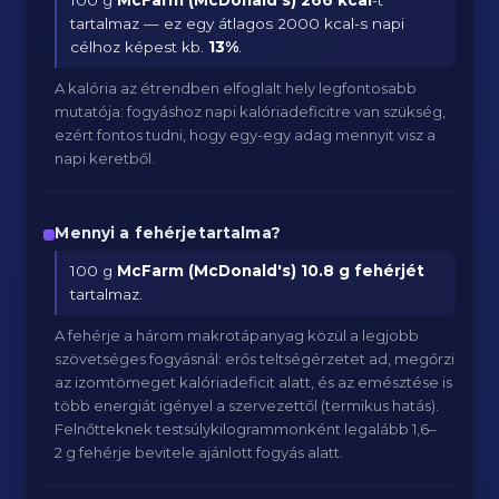
100 g
McFarm (McDonald's)
266 kcal
-t
tartalmaz — ez egy átlagos 2000 kcal-s napi
célhoz képest kb.
13
%
.
A kalória az étrendben elfoglalt hely legfontosabb
mutatója: fogyáshoz napi kalóriadeficitre van szükség,
ezért fontos tudni, hogy egy-egy adag mennyit visz a
napi keretből.
Mennyi a fehérjetartalma?
100 g
McFarm (McDonald's)
10.8 g fehérjét
tartalmaz.
A fehérje a három makrotápanyag közül a legjobb
szövetséges fogyásnál: erős teltségérzetet ad, megőrzi
az izomtömeget kalóriadeficit alatt, és az emésztése is
több energiát igényel a szervezettől (termikus hatás).
Felnőtteknek testsúlykilogrammonként legalább 1,6–
2 g fehérje bevitele ajánlott fogyás alatt.