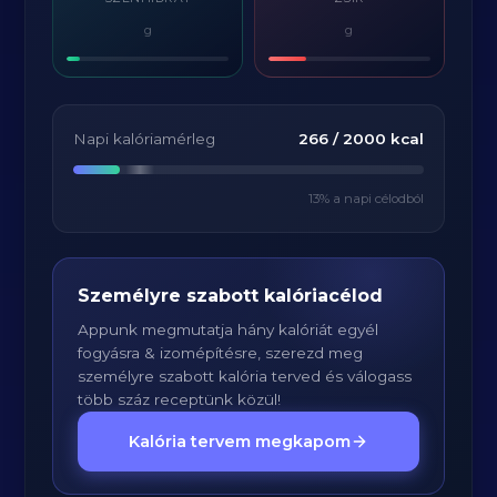
g
g
Napi kalóriamérleg
266
/
2000
kcal
13
% a napi célodból
Személyre szabott kalóriacélod
Appunk megmutatja hány kalóriát egyél
fogyásra & izomépítésre, szerezd meg
személyre szabott kalória terved és válogass
több száz receptünk közül!
Kalória tervem megkapom