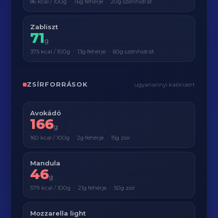
86 kcal / 100g · 1.6g fehérje · 20g szénhidrát
Zabliszt
71
g
375 kcal / 100g · 13g fehérje · 60g szénhidrát
ZSÍRFORRÁSOK
ugyanannyi kalóriáért
Avokádó
166
g
160 kcal / 100g · 2g fehérje · 15g zsír
Mandula
46
g
579 kcal / 100g · 21g fehérje · 50g zsír
Mozzarella light