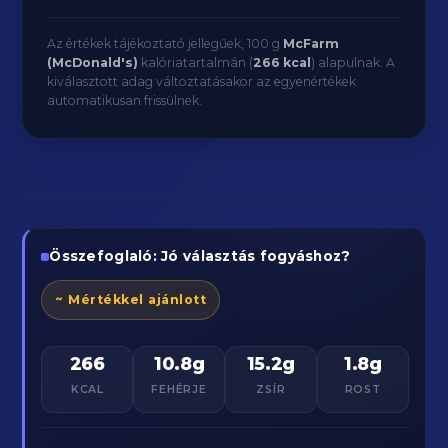
Az értékek tájékoztató jellegűek, 100 g
McFarm
(McDonald's)
kalóriatartalmán (
266 kcal
) alapulnak. A
kiválasztott adag változtatásakor az egyenértékek
automatikusan frissülnek.
Összefoglaló: Jó választás fogyáshoz?
~ Mértékkel ajánlott
266
10.8g
15.2g
1.8g
KCAL
FEHÉRJE
ZSÍR
ROST