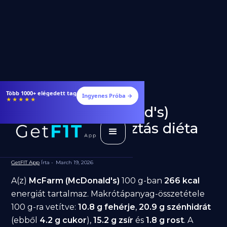
Több 1000+ elégedett tag
Ingyenes Próba →
★★★★★
McFarm (McDonald's)
fogyásra: jó választás diéta
alatt?
GetFIT App
Írta -
March 19, 2026
A(z)
McFarm (McDonald's)
100 g-ban
266 kcal
energiát tartalmaz. Makrótápanyag-összetétele
100 g-ra vetítve:
10.8 g fehérje
,
20.9 g szénhidrát
(ebből
4.2 g cukor
),
15.2 g zsír
és
1.8 g rost
. A