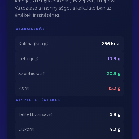
fehérje,
20.9 g
szénhidrát,
15.2 g
zsír,
1.8 g
rost.
Változtasd a mennyiséget a kalkulátorban az
értékek frissítéséhez.
ALAPMAKRÓK
Kalória (kcal)
266
kcal
Fehérje
10.8
g
Szénhidrát
20.9
g
Zsír
15.2
g
RÉSZLETES ÉRTÉKEK
Telített zsírsav
5.8
g
Cukor
4.2
g