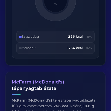
%
Ez az adag
266 kcal
13%
Maradék
1734 kcal
87%
McFarm (McDonald's)
tápanyagtáblázata
McFarm (McDonald's)
teljes tápanyagtáblázata
100 g-ra vonatkoztatva:
266 kcal
kalória,
10.8 g