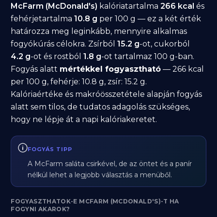
McFarm (McDonald's)
kalóriatartalma
266 kcal
és
fehérjetartalma
10.8 g
per 100 g — ez a két érték
határozza meg leginkább, mennyire alkalmas
fogyókúrás célokra. Zsírból
15.2 g
-ot, cukorból
4.2 g
-ot és rostból
1.8 g
-ot tartalmaz 100 g-ban.
Fogyás alatt
mértékkel fogyasztható
— 266 kcal
per 100 g, fehérje: 10.8 g, zsír: 15.2 g.
Kalóriaértéke és makróösszetétele alapján fogyás
alatt sem tilos, de tudatos adagolás szükséges,
hogy ne lépje át a napi kalóriakeretet.
FOGYÁS TIPP
A McFarm saláta csirkével, de az öntet és a panír
nélkül lehet a legjobb választás a menüből.
FOGYASZTHATOK-E MCFARM (MCDONALD'S)-T HA
FOGYNI AKAROK?