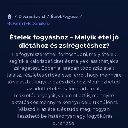
Diéta és Étrend
Ételek Fogyásra
McFarm (McDonald's)
Ételek fogyáshoz – Melyik étel jó
diétához és zsírégetéshez?
Ha fogyni szeretnél, fontos tudni, mely ételek
segítik a kalóriadeficitet és melyek lassíthatják a
zsírégetést. Ebben a listában több száz ételt
találsz, részletes értékeléssel arról, hogy mennyire
jó választás fogyáshoz és diétához. Megnézheted
az adott ételek kalóriatartalmát,
makrotápanyagait, valamint azt is, mennyire
laktatóak és mennyire könnyű belőlük túlenni.
Válaszd ki az ételt, és tudd meg, hogyan
illeszthető be hatékonyan egy fogyókúrás
étrendbe.