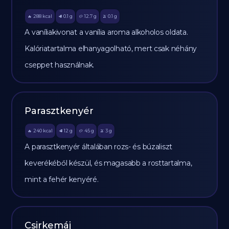
288
kcal
0.1
g
12.7
g
0.1
g
🔥
🥩
🥔
🫒
A vaníliakivonat a vanília aroma alkoholos oldata.
Kalóriatartalma elhanyagolható, mert csak néhány
cseppet használnak.
Parasztkenyér
240
kcal
12
g
45
g
3
g
🔥
🥩
🥔
🫒
A parasztkenyér általában rozs- és búzaliszt
keverékéből készül, és magasabb a rosttartalma,
mint a fehér kenyéré.
Csirkemáj