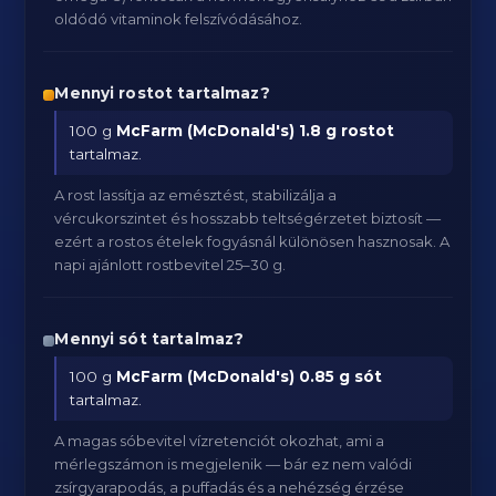
oldódó vitaminok felszívódásához.
Mennyi rostot tartalmaz?
100 g
McFarm (McDonald's)
1.8 g rostot
tartalmaz.
A rost lassítja az emésztést, stabilizálja a
vércukorszintet és hosszabb teltségérzetet biztosít —
ezért a rostos ételek fogyásnál különösen hasznosak. A
napi ajánlott rostbevitel 25–30 g.
Mennyi sót tartalmaz?
100 g
McFarm (McDonald's)
0.85 g sót
tartalmaz.
A magas sóbevitel vízretenciót okozhat, ami a
mérlegszámon is megjelenik — bár ez nem valódi
zsírgyarapodás, a puffadás és a nehézség érzése