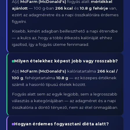
A(z)
McFarm (McDonald's)
fogyás alatt
mértékkel
ajánlott
— 100 g-ban
266 kcal
és
10.8 g fehérje
van,
ezért az adagméretre és a napi összkalóriára érdemes
figyelni.
Kisebb, kimért adagban beilleszthető a napi étrendbe
— a kulcs az, hogy a többi étkezés kalóriáját ehhez
igazítsd, így a fogyás üteme fennmarad.
Milyen ételekhez képest jobb vagy rosszabb?
A(z)
McFarm (McDonald's)
kalóriatartalma
266 kcal /
100 g
, fehérjetartalma
10.8 g
— ez közepes értéknek
számít a hasonló típusú ételek között.
Fogyás alatt sem az egyik legjobb, sem a legrosszabb
választás a kategóriájában — az adagméret és a napi
összkalória a döntő tényező, nem az étel önmagában.
Hogyan érdemes fogyasztani diéta alatt?