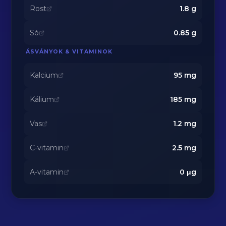
Rost
1.8
g
Só
0.85
g
ÁSVÁNYOK & VITAMINOK
Kalcium
95
mg
Kálium
185
mg
Vas
1.2
mg
C-vitamin
2.5
mg
A-vitamin
0
μg