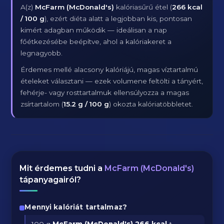
A(z)
McFarm (McDonald's)
kalóriasűrű étel (
266 kcal
/ 100 g
), ezért diéta alatt a legjobban kis, pontosan
kimért adagban működik — ideálisan a nap
főétkezésébe beépítve, ahol a kalóriakeret a
legnagyobb.
Érdemes mellé alacsony kalóriájú, magas víztartalmú
ételeket választani — ezek volumene feltölti a tányért,
fehérje- vagy rosttartalmuk ellensúlyozza a magas
zsírtartalom (
15.2 g / 100 g
) okozta kalóriatöbbletet.
Mit érdemes tudni a
McFarm (McDonald's)
tápanyagairól?
Mennyi kalóriát tartalmaz?