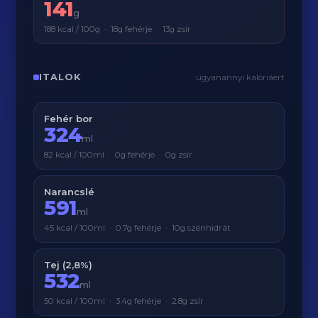
141
g
188 kcal / 100g · 18g fehérje · 13g zsír
ITALOK
ugyanannyi kalóriáért
Fehér bor
324
ml
82 kcal / 100ml · 0g fehérje · 0g zsír
Narancslé
591
ml
45 kcal / 100ml · 0.7g fehérje · 10g szénhidrát
Tej (2,8%)
532
ml
50 kcal / 100ml · 3.4g fehérje · 2.8g zsír