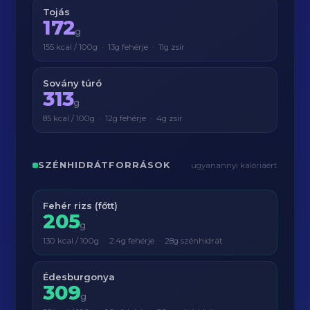
Tojás
172
g
155 kcal / 100g · 13g fehérje · 11g zsír
Sovány túró
313
g
85 kcal / 100g · 12g fehérje · 4g zsír
SZÉNHIDRÁTFORRÁSOK
ugyanannyi kalóriáért
Fehér rizs (főtt)
205
g
130 kcal / 100g · 2.4g fehérje · 28g szénhidrát
Édesburgonya
309
g