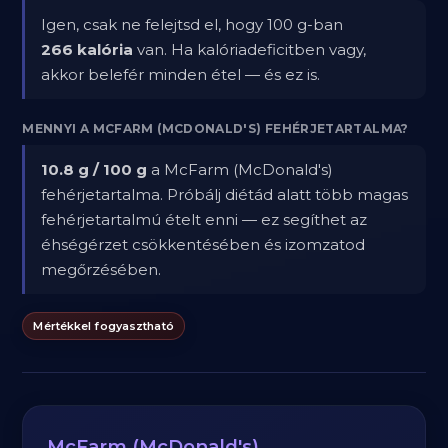
Igen, csak ne felejtsd el, hogy 100 g-ban
266 kalória
van. Ha kalóriadeficitben vagy,
akkor belefér minden étel — és ez is.
MENNYI A MCFARM (MCDONALD'S) FEHÉRJETARTALMA?
10.8 g / 100 g
a McFarm (McDonald's)
fehérjetartalma. Próbálj diétád alatt több magas
fehérjetartalmú ételt enni — ez segíthet az
éhségérzet csökkentésében és izomzatod
megőrzésében.
Mértékkel fogyasztható
McFarm (McDonald's)