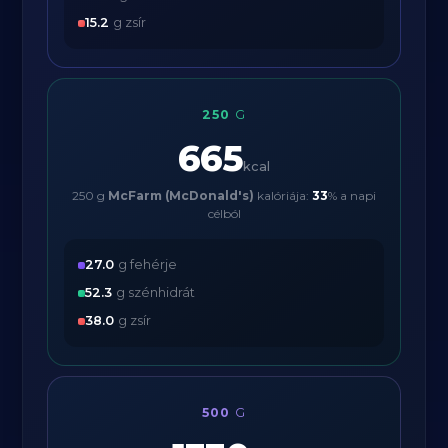
15.2
g zsír
250
G
665
kcal
250 g
McFarm (McDonald's)
kalóriája:
33
% a napi
célból
27.0
g fehérje
52.3
g szénhidrát
38.0
g zsír
500
G