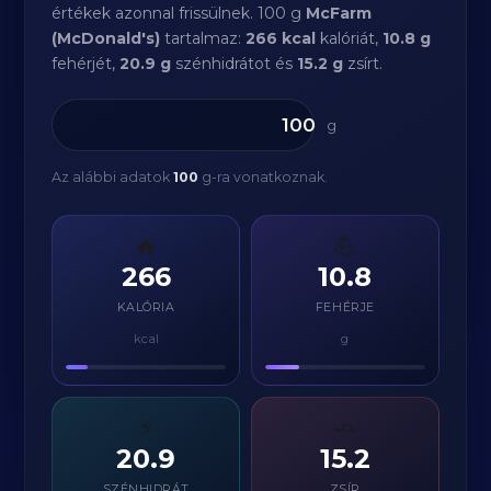
értékek azonnal frissülnek. 100 g
McFarm
(McDonald's)
tartalmaz:
266 kcal
kalóriát,
10.8 g
fehérjét,
20.9 g
szénhidrátot és
15.2 g
zsírt.
g
Az alábbi adatok
100
g-ra vonatkoznak.
🔥
💪
266
10.8
KALÓRIA
FEHÉRJE
kcal
g
⚡
🧈
20.9
15.2
SZÉNHIDRÁT
ZSÍR