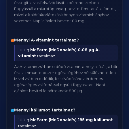
és segíti a vas felszívódását a bélrendszerben.
Fogyásnál a mikrotápanyag-bevitel fenntartása fontos,
mivel a kalóriakorlátozás könnyen vitaminhiányhoz
vezethet. Napi ajánlott bevitel: 80 mg.
Mennyi A-vitamint tartalmaz?
100 g
McFarm (McDonald's)
0.08 μg A-
vitamint
tartalmaz.
Az A-vitamin zsírban oldódó vitamin, amely a látás, a bőr
és az immunrendszer egészségéhez nélkülözhetetlen.
Mivel zsírban oldódik, felszívódásához érdemes
egészséges zsírforrással együtt fogyasztani. Napi
ajánlott bevitel felnőtteknek: 800 μg.
Mennyi káliumot tartalmaz?
100 g
McFarm (McDonald's)
185 mg káliumot
tartalmaz.