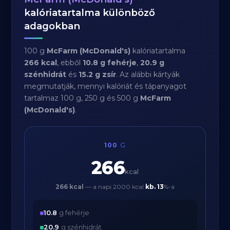
kalóriatartalma különböző
adagokban
100 g
McFarm (McDonald's)
kalóriatartalma
266 kcal
, ebből
10.8 g fehérje
,
20.9 g
szénhidrát
és
15.2 g zsír
. Az alábbi kártyák
megmutatják, mennyi kalóriát és tápanyagot
tartalmaz 100 g, 250 g és 500 g
McFarm
(McDonald's)
.
100
G
266
kcal
266 kcal
— a napi 2000 kcal
kb.
13
%-a
10.8
g fehérje
20.9
g szénhidrát