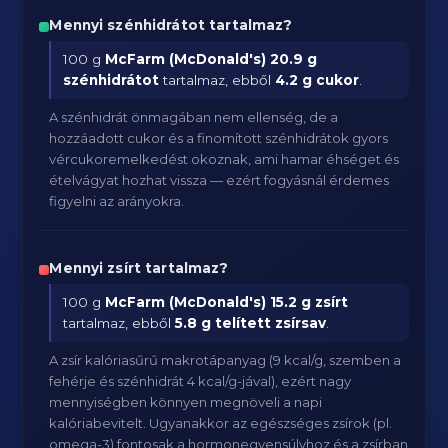
Mennyi szénhidrátot tartalmaz?
100 g
McFarm (McDonald's)
20.9 g
szénhidrátot
tartalmaz, ebből
4.2 g cukor
.
A szénhidrát önmagában nem ellenség, de a
hozzáadott cukor és a finomított szénhidrátok gyors
vércukoremelkedést okoznak, ami hamar éhséget és
ételvágyat hozhat vissza — ezért fogyásnál érdemes
figyelni az arányokra.
Mennyi zsírt tartalmaz?
100 g
McFarm (McDonald's)
15.2 g zsírt
tartalmaz, ebből
5.8 g telített zsírsav
.
A zsír kalóriasűrű makrotápanyag (9 kcal/g, szemben a
fehérje és szénhidrát 4 kcal/g-jával), ezért nagy
mennyiségben könnyen megnöveli a napi
kalóriabevitelt. Ugyanakkor az egészséges zsírok (pl.
omega-3) fontosak a hormonegyensúlyhoz és a zsírban