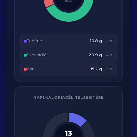
kcal
Fehérje
10.8 g
23%
Szénhidrát
20.9 g
45%
Zsír
15.2 g
32%
NAPI KALÓRIACÉL TELJESÍTÉSE
13