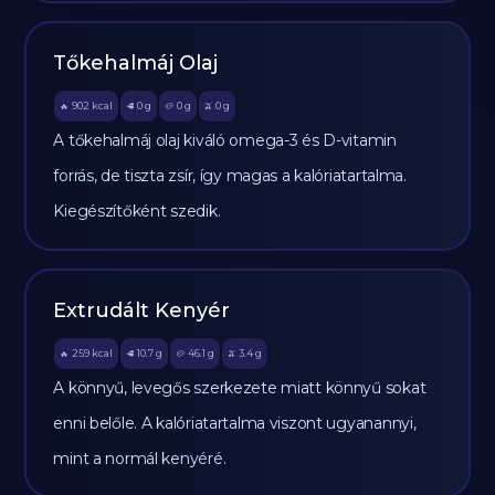
Tőkehalmáj Olaj
902
kcal
0
g
0
g
0
g
🔥
🥩
🥔
🫒
A tőkehalmáj olaj kiváló omega-3 és D-vitamin
forrás, de tiszta zsír, így magas a kalóriatartalma.
Kiegészítőként szedik.
Extrudált Kenyér
259
kcal
10.7
g
46.1
g
3.4
g
🔥
🥩
🥔
🫒
A könnyű, levegős szerkezete miatt könnyű sokat
enni belőle. A kalóriatartalma viszont ugyanannyi,
mint a normál kenyéré.