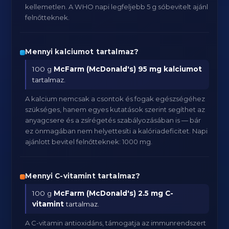
kellemetlen. A WHO napi legfeljebb 5 g sóbevitelt ajánl
felnőtteknek.
Mennyi kalciumot tartalmaz?
100 g
McFarm (McDonald's)
95 mg kalciumot
tartalmaz.
A kalcium nemcsak a csontok és fogak egészségéhez
szükséges, hanem egyes kutatások szerint segíthet az
anyagcsere és a zsírégetés szabályozásában is — bár
ez önmagában nem helyettesíti a kalóriadeficitet. Napi
ajánlott bevitel felnőtteknek: 1000 mg.
Mennyi C-vitamint tartalmaz?
100 g
McFarm (McDonald's)
2.5 mg C-
vitamint
tartalmaz.
A C-vitamin antioxidáns, támogatja az immunrendszert