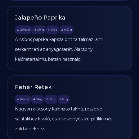
Jalapeño Paprika
29
kcal
0.91
g
6.5
g
0.37
g
🔥
🥩
🥔
🫒
A csípős paprika kapszaicint tartalmaz, ami
serkentheti az anyagcserét. Alacsony
kalóriatartalmú, bátran használd.
Fehér Retek
16
kcal
0.6
g
3.6
g
0.1
g
🔥
🥩
🥔
🫒
Nagyon alacsony kalóriatartalmú, reszelve
salátákhoz kiváló, és a kesernyés íze jól illik más
zöldségekhez.