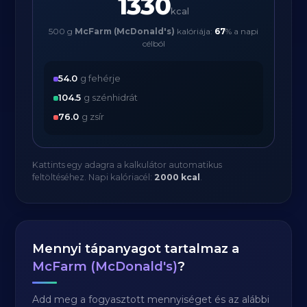
1330
kcal
500 g
McFarm (McDonald's)
kalóriája:
67
% a napi
célból
54.0
g fehérje
104.5
g szénhidrát
76.0
g zsír
Kattints egy adagra a kalkulátor automatikus
feltöltéséhez. Napi kalóriacél:
2000 kcal
.
Mennyi tápanyagot tartalmaz a
McFarm (McDonald's)
?
Add meg a fogyasztott mennyiséget és az alábbi