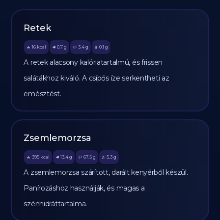
Retek
16
kcal
0.7
g
3.4
g
0.1
g
🔥
🥩
🥔
🫒
A retek alacsony kalóriatartalmú, és frissen
salátákhoz kiváló. A csípős íze serkentheti az
emésztést.
Zsemlemorzsa
395
kcal
13.4
g
67.5
g
5.3
g
🔥
🥩
🥔
🫒
A zsemlemorzsa szárított, darált kenyérből készül.
Panírozáshoz használják, és magas a
szénhidráttartalma.