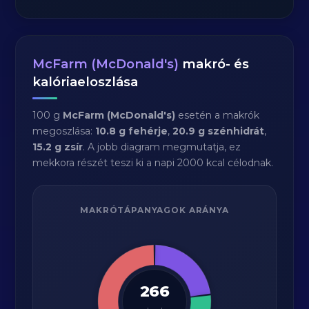
McFarm (McDonald's)
makró- és
kalóriaeloszlása
100 g
McFarm (McDonald's)
esetén a makrók
megoszlása:
10.8 g fehérje
,
20.9 g szénhidrát
,
15.2 g zsír
. A jobb diagram megmutatja, ez
mekkora részét teszi ki a napi 2000 kcal célodnak.
MAKRÓTÁPANYAGOK ARÁNYA
266