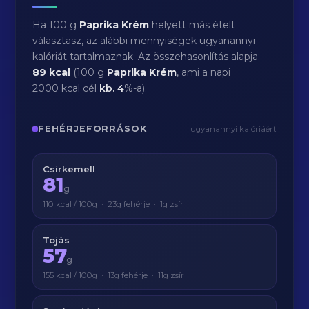
Ha 100 g
Paprika Krém
helyett más ételt
választasz, az alábbi mennyiségek ugyanannyi
kalóriát tartalmaznak. Az összehasonlítás alapja:
89 kcal
(100 g
Paprika Krém
, ami a napi
2000 kcal cél
kb.
4
%-a).
FEHÉRJEFORRÁSOK
ugyanannyi kalóriáért
Csirkemell
81
g
110 kcal / 100g · 23g fehérje · 1g zsír
Tojás
57
g
155 kcal / 100g · 13g fehérje · 11g zsír