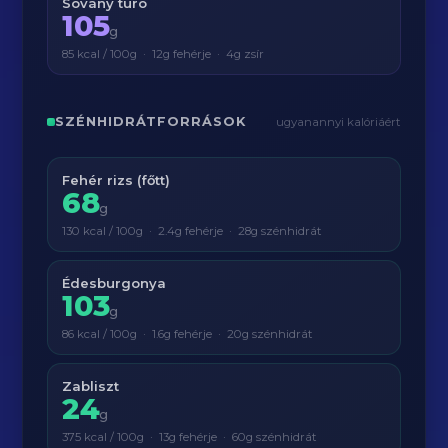
Sovány túró
105
g
85 kcal / 100g · 12g fehérje · 4g zsír
SZÉNHIDRÁTFORRÁSOK
ugyanannyi kalóriáért
Fehér rizs (főtt)
68
g
130 kcal / 100g · 2.4g fehérje · 28g szénhidrát
Édesburgonya
103
g
86 kcal / 100g · 1.6g fehérje · 20g szénhidrát
Zabliszt
24
g
375 kcal / 100g · 13g fehérje · 60g szénhidrát