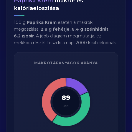
Paprika Krém
makró- és
kalóriaeloszlása
100 g
Paprika Krém
esetén a makrók
megoszlása:
2.8 g fehérje
,
6.4 g szénhidrát
,
6.2 g zsír
. A jobb diagram megmutatja, ez
mekkora részét teszi ki a napi 2000 kcal célodnak.
MAKRÓTÁPANYAGOK ARÁNYA
89
kcal