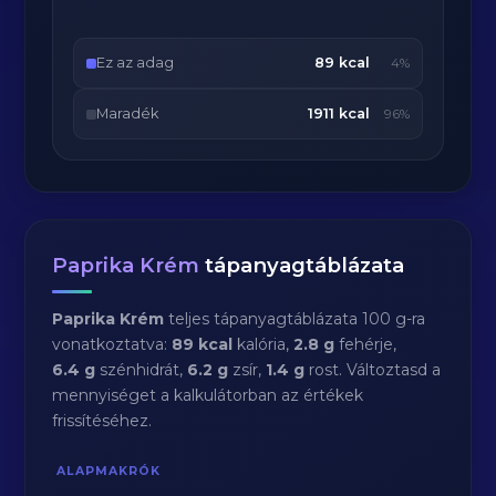
Ez az adag
89 kcal
4%
Maradék
1911 kcal
96%
Paprika Krém
tápanyagtáblázata
Paprika Krém
teljes tápanyagtáblázata 100 g-ra
vonatkoztatva:
89 kcal
kalória,
2.8 g
fehérje,
6.4 g
szénhidrát,
6.2 g
zsír,
1.4 g
rost. Változtasd a
mennyiséget a kalkulátorban az értékek
frissítéséhez.
ALAPMAKRÓK