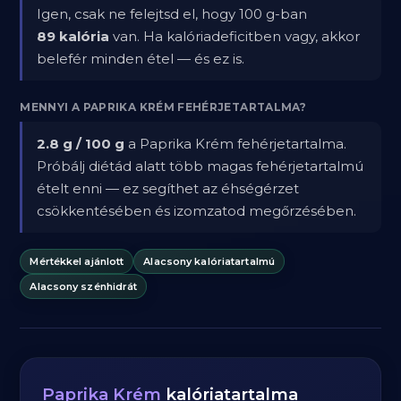
Igen, csak ne felejtsd el, hogy 100 g-ban
89 kalória
van. Ha kalóriadeficitben vagy, akkor
belefér minden étel — és ez is.
MENNYI A PAPRIKA KRÉM FEHÉRJETARTALMA?
2.8 g / 100 g
a Paprika Krém fehérjetartalma.
Próbálj diétád alatt több magas fehérjetartalmú
ételt enni — ez segíthet az éhségérzet
csökkentésében és izomzatod megőrzésében.
Mértékkel ajánlott
Alacsony kalóriatartalmú
Alacsony szénhidrát
Paprika Krém
kalóriatartalma