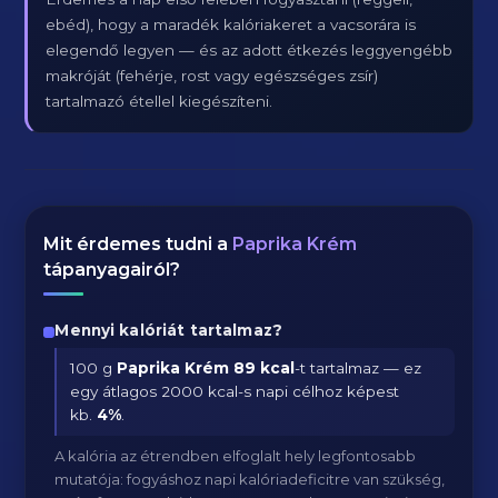
ebéd), hogy a maradék kalóriakeret a vacsorára is
elegendő legyen — és az adott étkezés leggyengébb
makróját (fehérje, rost vagy egészséges zsír)
tartalmazó étellel kiegészíteni.
Mit érdemes tudni a
Paprika Krém
tápanyagairól?
Mennyi kalóriát tartalmaz?
100 g
Paprika Krém
89 kcal
-t tartalmaz — ez
egy átlagos 2000 kcal-s napi célhoz képest
kb.
4
%
.
A kalória az étrendben elfoglalt hely legfontosabb
mutatója: fogyáshoz napi kalóriadeficitre van szükség,