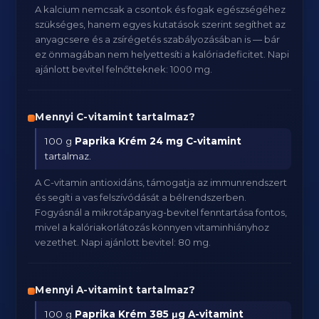
A kalcium nemcsak a csontok és fogak egészségéhez
szükséges, hanem egyes kutatások szerint segíthet az
anyagcsere és a zsírégetés szabályozásában is — bár
ez önmagában nem helyettesíti a kalóriadeficitet. Napi
ajánlott bevitel felnőtteknek: 1000 mg.
Mennyi C-vitamint tartalmaz?
100 g
Paprika Krém
24 mg C-vitamint
tartalmaz.
A C-vitamin antioxidáns, támogatja az immunrendszert
és segíti a vas felszívódását a bélrendszerben.
Fogyásnál a mikrotápanyag-bevitel fenntartása fontos,
mivel a kalóriakorlátozás könnyen vitaminhiányhoz
vezethet. Napi ajánlott bevitel: 80 mg.
Mennyi A-vitamint tartalmaz?
100 g
Paprika Krém
385 μg A-vitamint