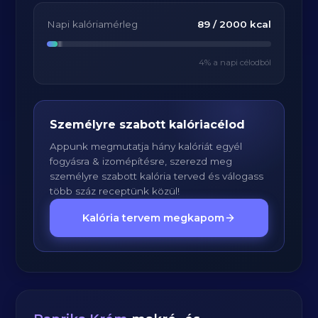
Napi kalóriamérleg
89
/
2000
kcal
4
% a napi célodból
Személyre szabott kalóriacélod
Appunk megmutatja hány kalóriát egyél
fogyásra & izomépítésre, szerezd meg
személyre szabott kalória terved és válogass
több száz receptünk közül!
Kalória tervem megkapom