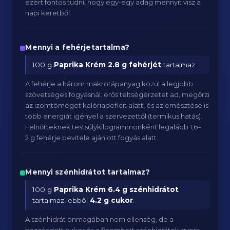
ezért fontos tudni, hogy egy-egy adag mennyit visz a
napi keretből.
Mennyi a fehérjetartalma?
100 g
Paprika Krém
2.8 g fehérjét
tartalmaz.
A fehérje a három makrotápanyag közül a legjobb
szövetséges fogyásnál: erős teltségérzetet ad, megőrzi
az izomtömeget kalóriadeficit alatt, és az emésztése is
több energiát igényel a szervezettől (termikus hatás).
Felnőtteknek testsúlykilogrammonként legalább 1,6–
2 g fehérje bevitele ajánlott fogyás alatt.
Mennyi szénhidrátot tartalmaz?
100 g
Paprika Krém
6.4 g szénhidrátot
tartalmaz, ebből
4.2 g cukor
.
A szénhidrát önmagában nem ellenség, de a