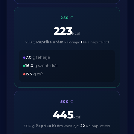
250
G
223
kcal
250 g
Paprika Krém
kalóriája:
11
% a napi célból
7.0
g fehérje
16.0
g szénhidrát
15.5
g zsír
500
G
445
kcal
500 g
Paprika Krém
kalóriája:
22
% a napi célból