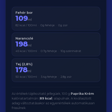
Fehér bor
109
ml
82 kcal / 100ml · 0g fehérje · 0g zsír
Narancslé
198
ml
45 kcal / 100ml · 0.7g fehérje · 10g szénhidrát
Tej (2,8%)
178
ml
50 kcal / 100ml · 3.4g fehérje · 2.8g zsír
Az értékek tájékoztató jellegűek, 100 g
Paprika Krém
kalóriatartalmán (
89 kcal
) alapulnak. A kiválasztott
adag változtatásakor az egyenértékek automatikusan
frissülnek.