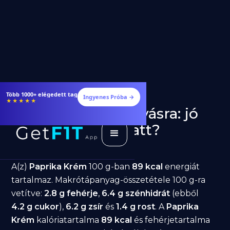
Több 1000+ elégedett tag
Ingyenes Próba →
★★★★★
Paprika Krém fogyásra: jó
választás diéta alatt?
GetFIT App
Írta -
March 19, 2026
A(z)
Paprika Krém
100 g-ban
89 kcal
energiát
tartalmaz. Makrótápanyag-összetétele 100 g-ra
vetítve:
2.8 g fehérje
,
6.4 g szénhidrát
(ebből
4.2 g cukor
),
6.2 g zsír
és
1.4 g rost
. A
Paprika
Krém
kalóriatartalma
89 kcal
és fehérjetartalma