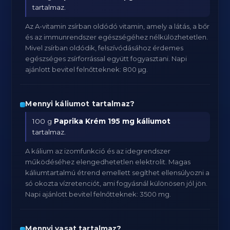
tartalmaz.
Az A-vitamin zsírban oldódó vitamin, amely a látás, a bőr
és az immunrendszer egészségéhez nélkülözhetetlen.
Mivel zsírban oldódik, felszívódásához érdemes
egészséges zsírforrással együtt fogyasztani. Napi
ajánlott bevitel felnőtteknek: 800 μg.
Mennyi káliumot tartalmaz?
100 g
Paprika Krém
195 mg káliumot
tartalmaz.
A kálium az izomfunkció és az idegrendszer
működéséhez elengedhetetlen elektrolit. Magas
káliumtartalmú étrend emellett segíthet ellensúlyozni a
só okozta vízretenciót, ami fogyásnál különösen jól jön.
Napi ajánlott bevitel felnőtteknek: 3500 mg.
Mennyi vasat tartalmaz?