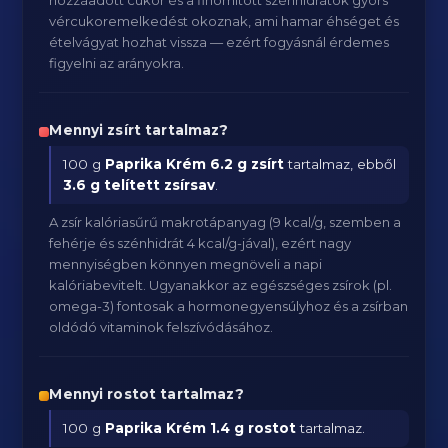
hozzáadott cukor és a finomított szénhidrátok gyors
vércukoremelkedést okoznak, ami hamar éhséget és
ételvágyat hozhat vissza — ezért fogyásnál érdemes
figyelni az arányokra.
Mennyi zsírt tartalmaz?
100 g
Paprika Krém
6.2 g zsírt
tartalmaz, ebből
3.6 g telített zsírsav
.
A zsír kalóriasűrű makrotápanyag (9 kcal/g, szemben a
fehérje és szénhidrát 4 kcal/g-jával), ezért nagy
mennyiségben könnyen megnöveli a napi
kalóriabevitelt. Ugyanakkor az egészséges zsírok (pl.
omega-3) fontosak a hormonegyensúlyhoz és a zsírban
oldódó vitaminok felszívódásához.
Mennyi rostot tartalmaz?
100 g
Paprika Krém
1.4 g rostot
tartalmaz.