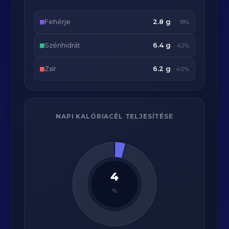
Fehérje
2.8 g
18%
Szénhidrát
6.4 g
42%
Zsír
6.2 g
40%
NAPI KALÓRIACÉL TELJESÍTÉSE
4
%