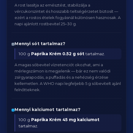
A rost lassítja az emésztést, stabilizálja a
vércukorszintet és hosszabb teltségérzetet biztosít —
ezért a rostos ételek fogyásnál különösen hasznosak. A
napi ajánlott rostbevitel 25–30 g.
Mennyi sót tartalmaz?
100 g
Paprika Krém
0.52 g sót
tartalmaz.
A magas sóbevitel vízretenciót okozhat, ami a
mérlegszámon is megjelenik — bár ez nem valódi
zsírgyarapodás, a puffadás és a nehézség érzése
kellemetlen. A WHO napi legfeljebb 5 g sóbevitelt ajánl
felnőtteknek.
Mennyi kalciumot tartalmaz?
100 g
Paprika Krém
45 mg kalciumot
tartalmaz.