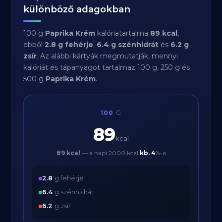
különböző adagokban
100 g
Paprika Krém
kalóriatartalma
89 kcal
,
ebből
2.8 g fehérje
,
6.4 g szénhidrát
és
6.2 g
zsír
. Az alábbi kártyák megmutatják, mennyi
kalóriát és tápanyagot tartalmaz 100 g, 250 g és
500 g
Paprika Krém
.
100
G
89
kcal
89 kcal
— a napi 2000 kcal
kb.
4
%-a
2.8
g fehérje
6.4
g szénhidrát
6.2
g zsír