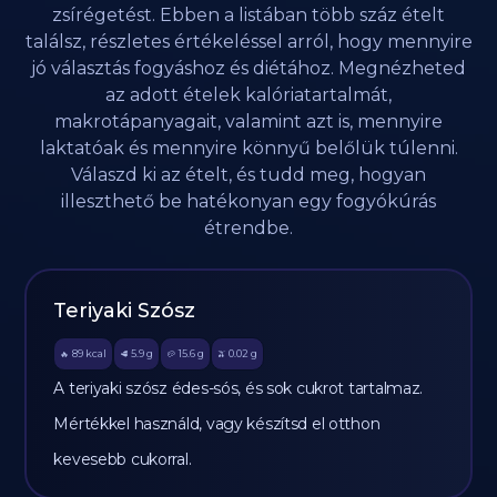
zsírégetést. Ebben a listában több száz ételt
találsz, részletes értékeléssel arról, hogy mennyire
jó választás fogyáshoz és diétához. Megnézheted
az adott ételek kalóriatartalmát,
makrotápanyagait, valamint azt is, mennyire
laktatóak és mennyire könnyű belőlük túlenni.
Válaszd ki az ételt, és tudd meg, hogyan
illeszthető be hatékonyan egy fogyókúrás
étrendbe.
Teriyaki Szósz
89
kcal
5.9
g
15.6
g
0.02
g
🔥
🥩
🥔
🫒
A teriyaki szósz édes-sós, és sok cukrot tartalmaz.
Mértékkel használd, vagy készítsd el otthon
kevesebb cukorral.