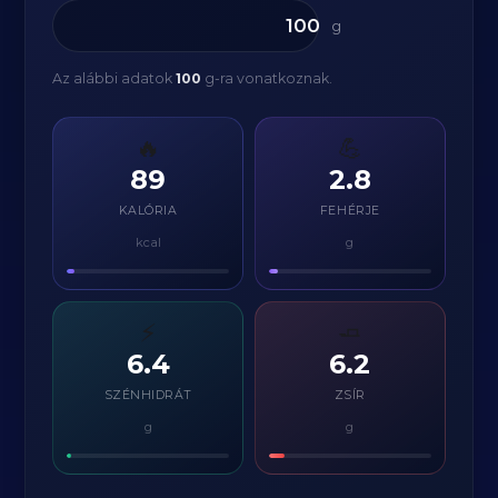
g
Az alábbi adatok
100
g-ra vonatkoznak.
🔥
💪
89
2.8
KALÓRIA
FEHÉRJE
kcal
g
⚡
🧈
6.4
6.2
SZÉNHIDRÁT
ZSÍR
g
g