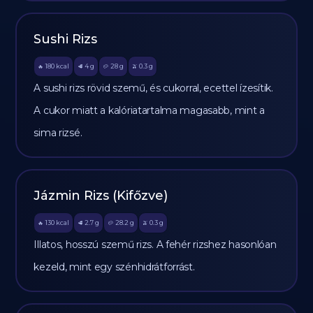
Sushi Rizs
180
kcal
4
g
28
g
0.3
g
🔥
🥩
🥔
🫒
A sushi rizs rövid szemű, és cukorral, ecettel ízesítik.
A cukor miatt a kalóriatartalma magasabb, mint a
sima rizsé.
Jázmin Rizs (Kifőzve)
130
kcal
2.7
g
28.2
g
0.3
g
🔥
🥩
🥔
🫒
Illatos, hosszú szemű rizs. A fehér rizshez hasonlóan
kezeld, mint egy szénhidrátforrást.