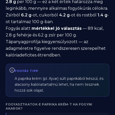
2.8 g
per 100 g — ez a két érték határozza meg
leginkább, mennyire alkalmas fogyókúrás célokra.
Zsírból
6.2 g
-ot, cukorból
4.2 g
-ot és rostból
1.4 g
-
ot tartalmaz 100 g-ban.
Fogyás alatt
mértékkel jó választás
— 89 kcal,
2.8 g fehérje és 6.2 g zsír per 100 g.
Tápanyagprofilja kiegyensúlyozott — az
adagméretre figyelve rendszeresen szerepelhet
kalóriadeficites étrendben.
FOGYÁS TIPP
A paprika krém (pl. Ajvar) sült paprikából készül, és
alacsony kalóriatartalmú lehet, ha nem tesznek
hozzá sok olajat.
FOGYASZTHATOK-E PAPRIKA KRÉM-T HA FOGYNI
AKAROK?