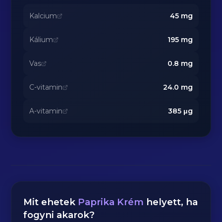
Kalcium
45
mg
Kálium
195
mg
Vas
0.8
mg
C-vitamin
24.0
mg
A-vitamin
385
μg
Mit ehetek
Paprika Krém
helyett, ha
fogyni akarok?