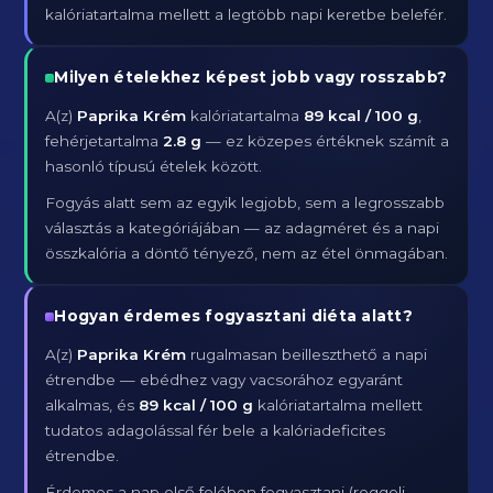
kalóriatartalma mellett a legtöbb napi keretbe belefér.
Milyen ételekhez képest jobb vagy rosszabb?
A(z)
Paprika Krém
kalóriatartalma
89 kcal / 100 g
,
fehérjetartalma
2.8 g
— ez közepes értéknek számít a
hasonló típusú ételek között.
Fogyás alatt sem az egyik legjobb, sem a legrosszabb
választás a kategóriájában — az adagméret és a napi
összkalória a döntő tényező, nem az étel önmagában.
Hogyan érdemes fogyasztani diéta alatt?
A(z)
Paprika Krém
rugalmasan beilleszthető a napi
étrendbe — ebédhez vagy vacsorához egyaránt
alkalmas, és
89 kcal / 100 g
kalóriatartalma mellett
tudatos adagolással fér bele a kalóriadeficites
étrendbe.
Érdemes a nap első felében fogyasztani (reggeli,