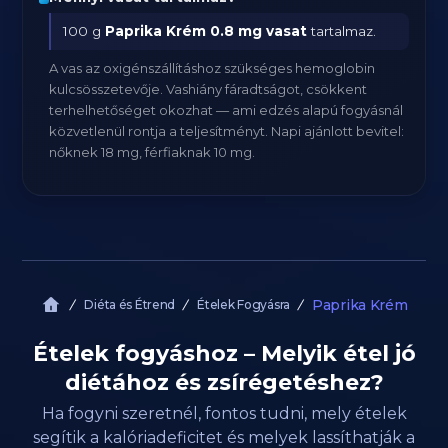
100 g
Paprika Krém
0.8 mg vasat
tartalmaz.
A vas az oxigénszállításhoz szükséges hemoglobin
kulcsösszetevője. Vashiány fáradtságot, csökkent
terhelhetőséget okozhat — ami edzés alapú fogyásnál
közvetlenül rontja a teljesítményt. Napi ajánlott bevitel:
nőknek 18 mg, férfiaknak 10 mg.
Paprika Krém
Diéta és Étrend
Ételek Fogyásra
Ételek fogyáshoz – Melyik étel jó
diétához és zsírégetéshez?
Ha fogyni szeretnél, fontos tudni, mely ételek
segítik a kalóriadeficitet és melyek lassíthatják a