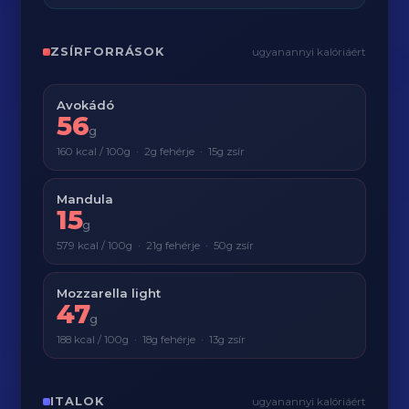
ZSÍRFORRÁSOK
ugyanannyi kalóriáért
Avokádó
56
g
160 kcal / 100g · 2g fehérje · 15g zsír
Mandula
15
g
579 kcal / 100g · 21g fehérje · 50g zsír
Mozzarella light
47
g
188 kcal / 100g · 18g fehérje · 13g zsír
ITALOK
ugyanannyi kalóriáért