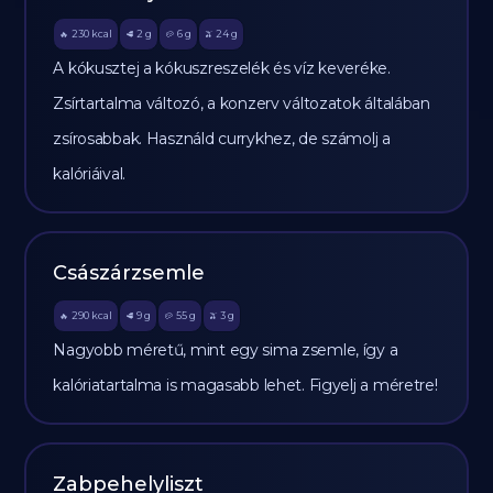
230
kcal
2
g
6
g
24
g
🔥
🥩
🥔
🫒
A kókusztej a kókuszreszelék és víz keveréke.
Zsírtartalma változó, a konzerv változatok általában
zsírosabbak. Használd currykhez, de számolj a
kalóriáival.
Császárzsemle
290
kcal
9
g
55
g
3
g
🔥
🥩
🥔
🫒
Nagyobb méretű, mint egy sima zsemle, így a
kalóriatartalma is magasabb lehet. Figyelj a méretre!
Zabpehelyliszt