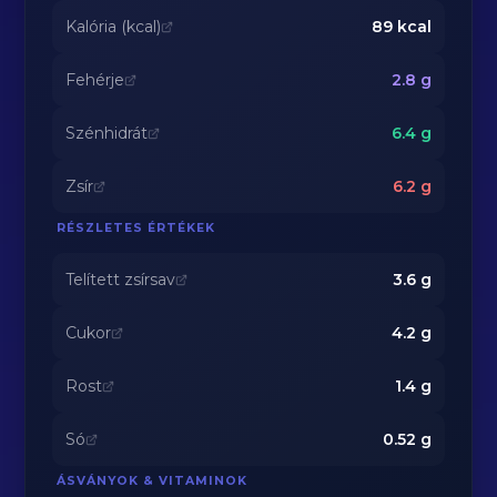
Kalória (kcal)
89
kcal
Fehérje
2.8
g
Szénhidrát
6.4
g
Zsír
6.2
g
RÉSZLETES ÉRTÉKEK
Telített zsírsav
3.6
g
Cukor
4.2
g
Rost
1.4
g
Só
0.52
g
ÁSVÁNYOK & VITAMINOK