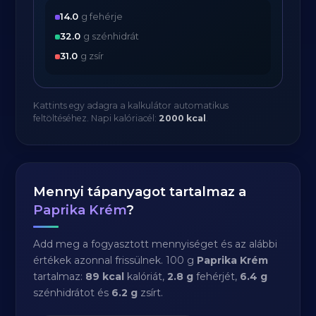
14.0
g fehérje
32.0
g szénhidrát
31.0
g zsír
Kattints egy adagra a kalkulátor automatikus
feltöltéséhez. Napi kalóriacél:
2000 kcal
.
Mennyi tápanyagot tartalmaz a
Paprika Krém
?
Add meg a fogyasztott mennyiséget és az alábbi
értékek azonnal frissülnek. 100 g
Paprika Krém
tartalmaz:
89 kcal
kalóriát,
2.8 g
fehérjét,
6.4 g
szénhidrátot és
6.2 g
zsírt.