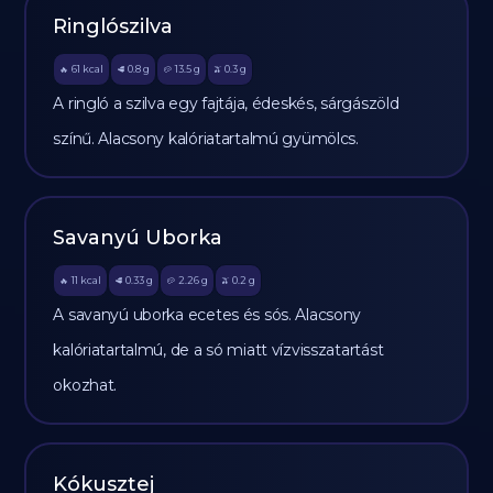
Ringlószilva
61
kcal
0.8
g
13.5
g
0.3
g
🔥
🥩
🥔
🫒
A ringló a szilva egy fajtája, édeskés, sárgászöld
színű. Alacsony kalóriatartalmú gyümölcs.
Savanyú Uborka
11
kcal
0.33
g
2.26
g
0.2
g
🔥
🥩
🥔
🫒
A savanyú uborka ecetes és sós. Alacsony
kalóriatartalmú, de a só miatt vízvisszatartást
okozhat.
Kókusztej