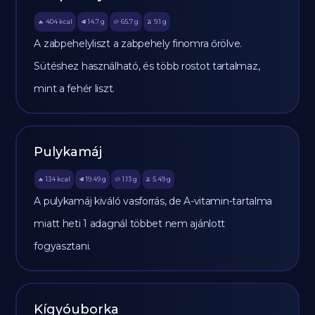
404
kcal
14.7
g
65.7
g
9.1
g
🔥
🥩
🥔
🫒
A zabpehelyliszt a zabpehely finomra őrölve.
Sütéshez használható, és több rostot tartalmaz,
mint a fehér liszt.
Pulykamáj
134
kcal
19.49
g
1.13
g
5.49
g
🔥
🥩
🥔
🫒
A pulykamáj kiváló vasforrás, de A-vitamin-tartalma
miatt heti 1 adagnál többet nem ajánlott
fogyasztani.
Kígyóuborka