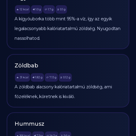
12
kcal
1.0
g
1.7
g
0.1
g
🔥
🥩
🥔
🫒
A kígyóuborka több mint 95%-a víz, így az egyik
legalacsonyabb kalóriatartalmú zöldség. Nyugodtan
nassolhatod.
Zöldbab
31
kcal
1.82
g
7.13
g
0.12
g
🔥
🥩
🥔
🫒
A zöldbab alacsony kalóriatartalmú zöldség, ami
főzeléknek, köretnek is kiváló.
Hummusz
166
kcal
7.9
g
14.3
g
9.6
g
🔥
🥩
🥔
🫒