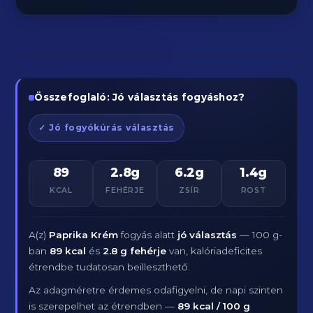
Összefoglaló: Jó választás fogyáshoz?
✓ Jó fogyókúrás választás
89
2.8g
6.2g
1.4g
KCAL
FEHÉRJE
ZSÍR
ROST
A(z)
Paprika Krém
fogyás alatt
jó választás
— 100 g-
ban
89 kcal
és
2.8 g fehérje
van, kalóriadeficites
étrendbe tudatosan beilleszthető.
Az adagméretre érdemes odafigyelni, de napi szinten
is szerepelhet az étrendben —
89 kcal / 100 g