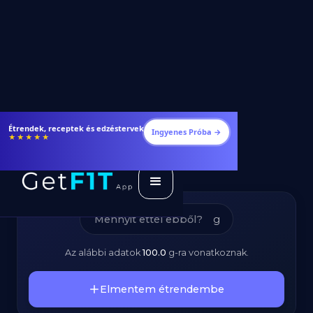
Sertés Oldalas -
Étrendek, receptek és edzéstervek
Ingyenes Próba →
★★★★★
Kalóriatartalom és
Tápanyagok
g
Az alábbi adatok
100.0
g
-ra vonatkoznak.
Elmentem étrendembe