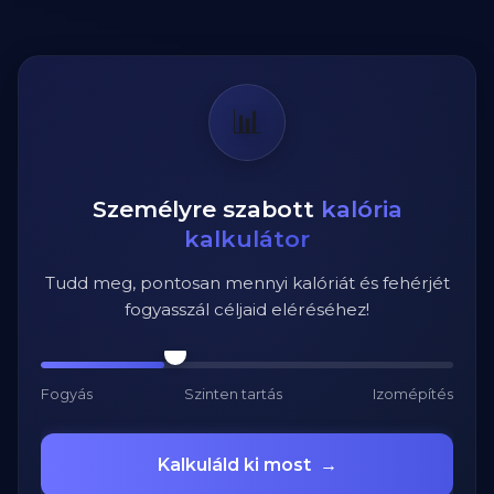
📊
Személyre szabott
kalória
kalkulátor
Tudd meg, pontosan mennyi kalóriát és fehérjét
fogyasszál céljaid eléréséhez!
Fogyás
Szinten tartás
Izomépítés
Kalkuláld ki most
→