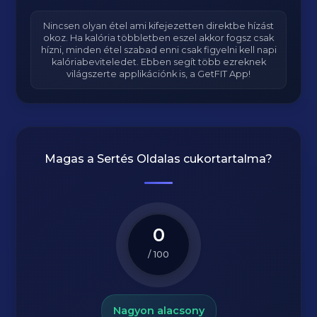
Nincsen olyan étel ami kifejezetten direktbe hízást
okoz. Ha kalória többletben eszel akkor fogsz csak
hízni, minden étel szabad enni csak figyelni kell napi
kalóriabeviteledet. Ebben segít több ezreknek
világszerte applikációnk is, a GetFIT App!
Magas a
Sertés Oldalas
cukortartalma?
0
/ 100
Nagyon alacsony