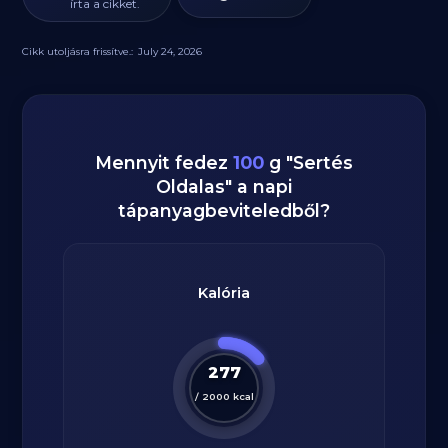
írta a cikket.
Cikk utoljásra frissítve.:
July 24, 2026
Mennyit fedez
100
g
"
Sertés
Oldalas
" a napi
tápanyagbeviteledből?
Kalória
277
/
2000
kcal