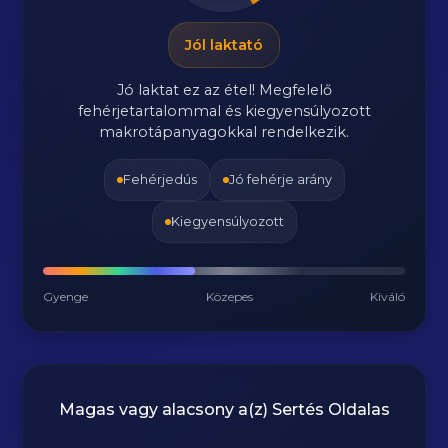
Jól laktató
Jó laktat ez az étel! Megfelelő
fehérjetartalommal és kiegyensúlyozott
makrotápanyagokkal rendelkezik.
Fehérjedús
Jó fehérje arány
Kiegyensúlyozott
Gyenge
Közepes
Kiváló
Magas vagy alacsony a(z) Sertés Oldalas