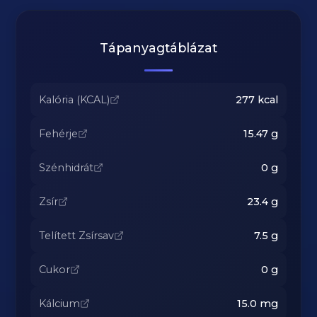
Tápanyagtáblázat
Kalória (KCAL)
277
kcal
Fehérje
15.47
g
Szénhidrát
0
g
Zsír
23.4
g
Telített Zsírsav
7.5
g
Cukor
0
g
Kálcium
15.0
mg