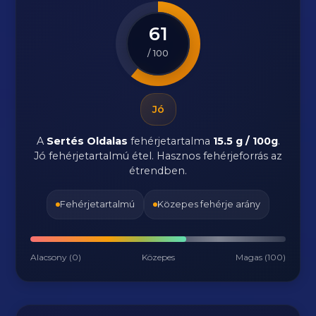
61
/ 100
Jó
A
Sertés Oldalas
fehérjetartalma
15.5 g / 100g
.
Jó fehérjetartalmú étel. Hasznos fehérjeforrás az
étrendben.
Fehérjetartalmú
Közepes fehérje arány
Alacsony (0)
Közepes
Magas (100)