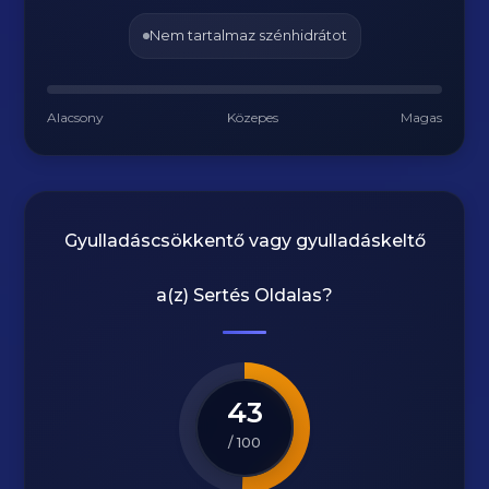
Nem tartalmaz szénhidrátot
Alacsony
Közepes
Magas
Gyulladáscsökkentő vagy gyulladáskeltő
a(z)
Sertés Oldalas
?
43
/ 100