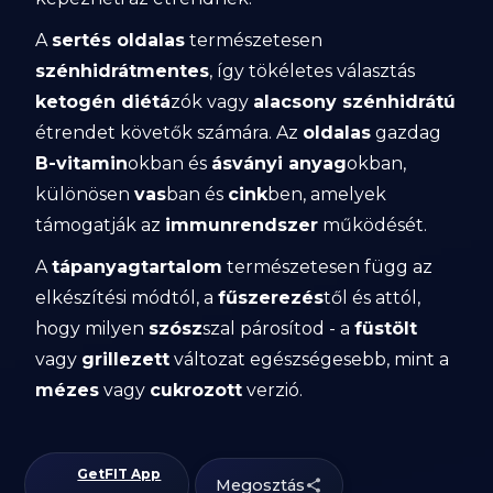
A
sertés oldalas
természetesen
szénhidrátmentes
, így tökéletes választás
ketogén diétá
zók vagy
alacsony szénhidrátú
étrendet követők számára. Az
oldalas
gazdag
B-vitamin
okban és
ásványi anyag
okban,
különösen
vas
ban és
cink
ben, amelyek
támogatják az
immunrendszer
működését.
A
tápanyagtartalom
természetesen függ az
elkészítési módtól, a
fűszerezés
től és attól,
hogy milyen
szósz
szal párosítod - a
füstölt
vagy
grillezett
változat egészségesebb, mint a
mézes
vagy
cukrozott
verzió.
GetFIT App
Megosztás