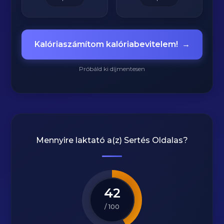
Kalóriaszámítom kalóriabevitelem!
→
Próbáld ki díjmentesen
Mennyire laktató a(z)
Sertés Oldalas
?
42
/ 100