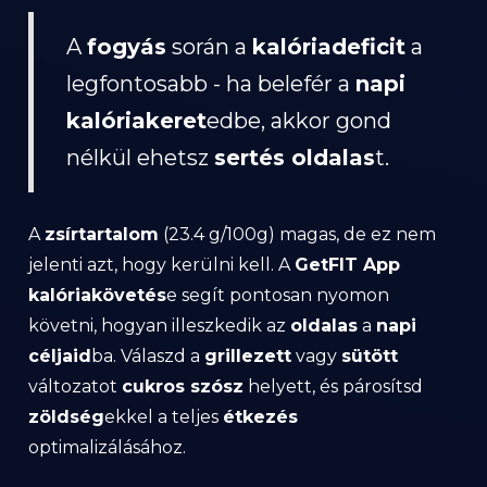
A
fogyás
során a
kalóriadeficit
a
legfontosabb - ha belefér a
napi
kalóriakeret
edbe, akkor gond
nélkül ehetsz
sertés oldalas
t.
A
zsírtartalom
(23.4 g/100g) magas, de ez nem
jelenti azt, hogy kerülni kell. A
GetFIT App
kalóriakövetés
e segít pontosan nyomon
követni, hogyan illeszkedik az
oldalas
a
napi
céljaid
ba. Válaszd a
grillezett
vagy
sütött
változatot
cukros szósz
helyett, és párosítsd
zöldség
ekkel a teljes
étkezés
optimalizálásához.