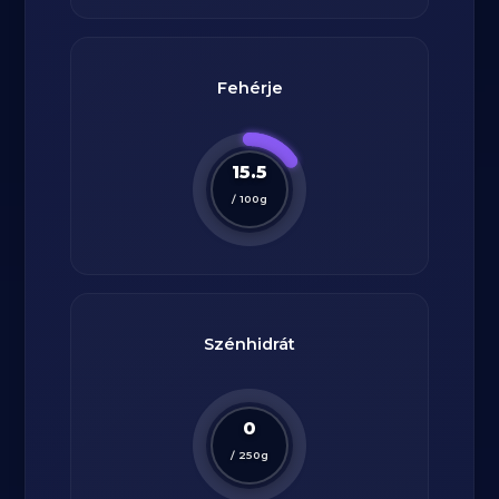
Fehérje
15.5
/
100
g
Szénhidrát
0
/
250
g