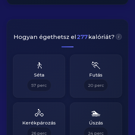
Hogyan égethetsz el
277
kalóriát?
i
🚶
🏃
Séta
Futás
57
perc
20
perc
🚴
🏊
Kerékpározás
Úszás
26
perc
24
perc