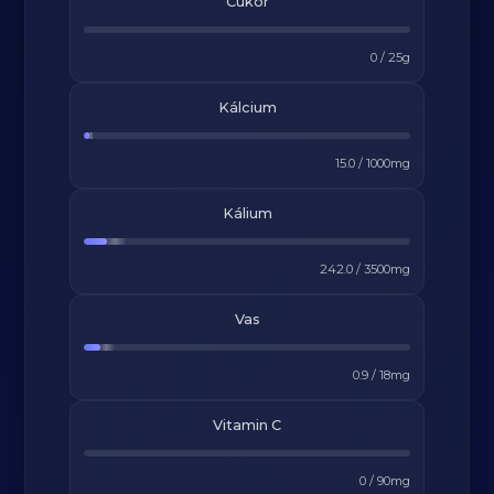
Cukor
0
/
25
g
Kálcium
15.0
/
1000
mg
Kálium
242.0
/
3500
mg
Vas
0.9
/
18
mg
Vitamin C
0
/
90
mg