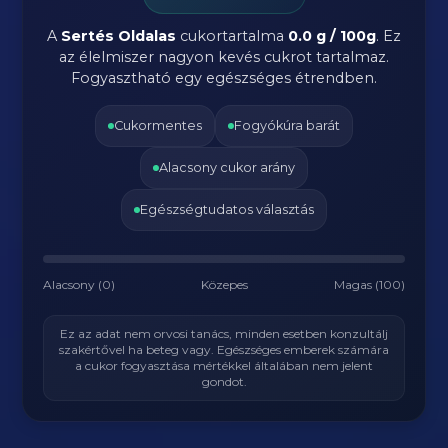
A
Sertés Oldalas
cukortartalma
0.0 g / 100g
. Ez
az élelmiszer nagyon kevés cukrot tartalmaz.
Fogyasztható egy egészséges étrendben.
Cukormentes
Fogyókúra barát
Alacsony cukor arány
Egészségtudatos választás
Alacsony (0)
Közepes
Magas (100)
Ez az adat nem orvosi tanács, minden esetben konzultálj
szakértővel ha beteg vagy. Egészséges emberek számára
a cukor fogyasztása mértékkel általában nem jelent
gondot.