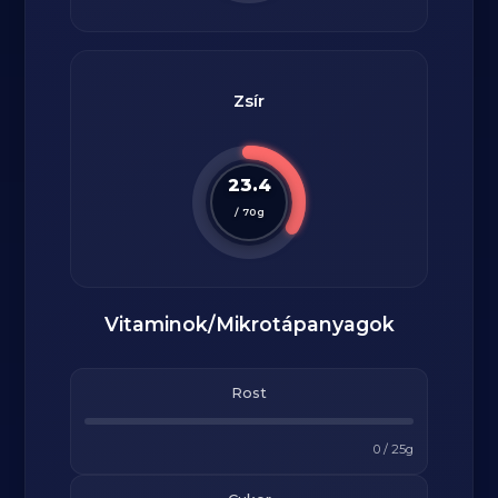
Zsír
23.4
/
70
g
Vitaminok/Mikrotápanyagok
Rost
0
/
25
g