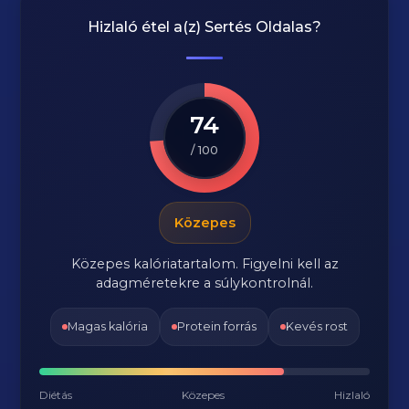
Hizlaló étel a(z)
Sertés Oldalas
?
74
/ 100
Közepes
Közepes kalóriatartalom. Figyelni kell az
adagméretekre a súlykontrolnál.
Magas kalória
Protein forrás
Kevés rost
Diétás
Közepes
Hizlaló