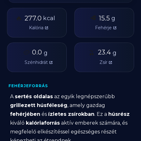
🔥
🥩
277.0
15.5
kcal
g
Kalória
Fehérje
🥔
0.0
🫒
23.4
g
g
Szénhidrát
Zsír
FEHÉRJEFORRÁS
A
sertés oldalas
az egyik legnépszerűbb
grillezett húsféleség
, amely gazdag
fehérjében
és
ízletes zsírokban
. Ez a
húsrész
kiváló
kalóriaforrás
aktív emberek számára, és
megfelelő elkészítéssel egészséges részét
képezheti az étrendnek.