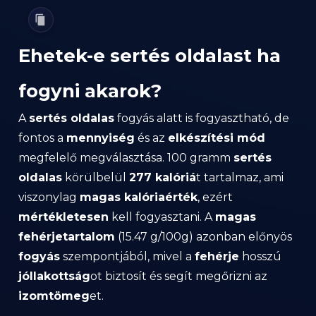
Ehetek-e sertés oldalast ha
fogyni akarok?
A
sertés oldalas
fogyás alatt is fogyasztható, de
fontos a
mennyiség
és az
elkészítési mód
megfelelő megválasztása. 100 gramm
sertés
oldalas
körülbelül
277 kalóriá
t tartalmaz, ami
viszonylag
magas kalóriaérték
, ezért
mértékletesen
kell fogyasztani. A
magas
fehérjetartalom
(15.47 g/100g) azonban előnyös
fogyás
szempontjából, mivel a
fehérje
hosszú
jóllakottság
ot biztosít és segít megőrizni az
izomtömeg
et.