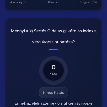
Alacsony (0)
Közepes
Magas (100)
Mennyi a(z)
Sertés Oldalas
glikémiás indexe,
vércukorszint hatása?
0
/ 100
Nincs hatás
Ennek az élelmiszernek 0 a glikémiás indexe