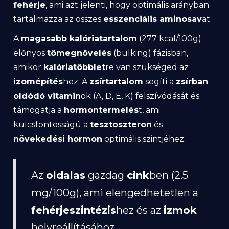
fehérje
, ami azt jelenti, hogy optimális arányban
tartalmazza az összes
esszenciális aminosav
at.
A
magasabb kalóriatartalom
(277 kcal/100g)
előnyös
tömegnövelés
(bulking) fázisban,
amikor
kalóriatöbblet
re van szükséged az
izomépítés
hez. A
zsírtartalom
segíti a
zsírban
oldódó vitamin
ok (A, D, E, K) felszívódását és
támogatja a
hormontermelés
t, ami
kulcsfontosságú a
tesztoszteron
és
növekedési hormon
optimális szintjéhez.
Az
oldalas
gazdag
cink
ben (2.5
mg/100g), ami elengedhetetlen a
fehérjeszintézis
hez és az
izmok
helyreállításához.