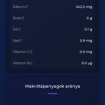
Kálium
242.0
mg
Rost
0
g
Só
0.1
g
Vas
0.9
mg
Vitamin C
0.0
mg
Vitamin A
0.0
μg
Makrótápanyagok aránya