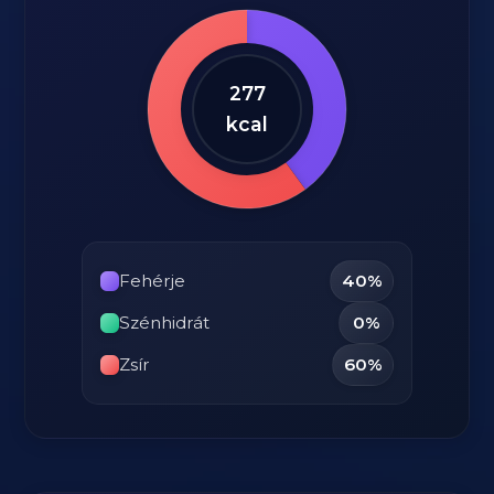
277
kcal
Fehérje
40%
Szénhidrát
0%
Zsír
60%