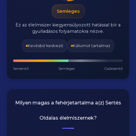
Semleges
Ez az élelmiszer kiegyensúlyozott hatással bír a
gyulladásos folyamatokra nézve.
Kevésbé kedvező
Káliumot tartalmaz
Serkentő
Semleges
Csökkentő
Milyen magas a fehérjetartalma a(z)
Sertés
Oldalas
élelmiszernek?