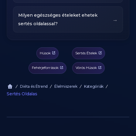
Milyen egészséges ételeket ehetek
→
sertés oldalassal?
Húsok
Sertés Ételek
Fehérjeforrások
Vörös Húsok
Diéta és Étrend
Élelmiszerek
Kategóriák
Sertés Oldalas