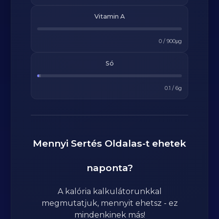
Vitamin A
0
/
900
μg
Só
0.1
/
6
g
Mennyi
Sertés Oldalas
-t ehetek
naponta?
A kalória kalkulátorunkkal
megmutatjuk, mennyit ehetsz - ez
mindenkinek más!