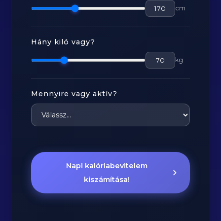
cm
Hány kiló vagy?
kg
Mennyire vagy aktív?
Napi kalóriabevitelem
kiszámítása!