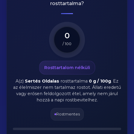
rosttartalma?
0
/ 100
Rosttartalom nélküli
A(z)
Sertés Oldalas
rosttartalma
0 g / 100g
.
Ez
az élelmiszer nem tartalmaz rostot. Állati eredetű
vagy erősen feldolgozott étel, amely nem járul
hozzá a napi rostbevitelhez.
Rostmentes