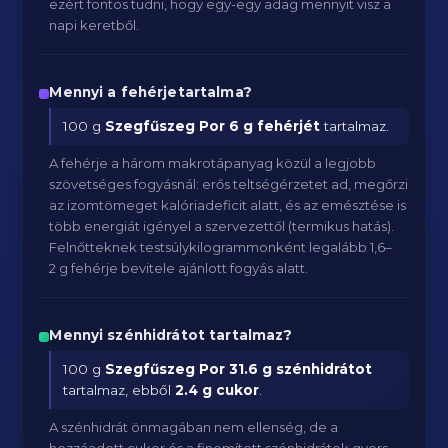
ezért fontos tudni, hogy egy-egy adag mennyit visz a
napi keretből.
Mennyi a fehérjetartalma?
100 g
Szegfűszeg Por
6 g fehérjét
tartalmaz.
A fehérje a három makrotápanyag közül a legjobb
szövetséges fogyásnál: erős teltségérzetet ad, megőrzi
az izomtömeget kalóriadeficit alatt, és az emésztése is
több energiát igényel a szervezettől (termikus hatás).
Felnőtteknek testsúlykilogrammonként legalább 1,6–
2 g fehérje bevitele ajánlott fogyás alatt.
Mennyi szénhidrátot tartalmaz?
100 g
Szegfűszeg Por
31.6 g szénhidrátot
tartalmaz, ebből
2.4 g cukor
.
A szénhidrát önmagában nem ellenség, de a