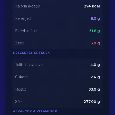
Kalória (kcal)
274
kcal
Fehérje
6.0
g
Szénhidrát
31.6
g
Zsír
13.0
g
RÉSZLETES ÉRTÉKEK
Telített zsírsav
4.0
g
Cukor
2.4
g
Rost
33.9
g
Só
277.00
g
ÁSVÁNYOK & VITAMINOK