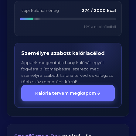
Napi kalóriamérleg
274
/
2000
kcal
14
% a napi célodból
Személyre szabott kalóriacélod
Appunk megmutatja hány kalóriát egyél
fogyásra & izomépítésre, szerezd meg
személyre szabott kalória terved és válogass
több száz receptünk közül!
Kalória tervem megkapom