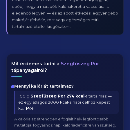
ebéd), hogy a maradék kalóriakeret a vacsorára is
elegendő legyen — és az adott étkezés leggyengébb
makróját (fehérje, rost vagy egészséges zsír)
tartalmazó étellel kiegészíteni.
Mit érdemes tudni a
Szegfűszeg Por
tápanyagairól?
Mennyi kalóriát tartalmaz?
100 g
Szegfűszeg Por
274 kcal
-t tartalmaz —
ez egy átlagos 2000 kcal-s napi célhoz képest
kb.
14
%
.
A kalória az étrendben elfoglalt hely legfontosabb
mutatója: fogyáshoz napi kalóriadeficitre van szükség,