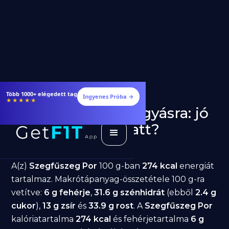
Több 1000+ elégedett tag
Ingyenes Próba →
★★★★★
Szegfűszeg Por fogyásra: jó
választás diéta alatt?
GetFIT App
Írta -
March 19, 2026
A(z)
Szegfűszeg Por
100 g-ban
274 kcal
energiát
tartalmaz. Makrótápanyag-összetétele 100 g-ra
vetítve:
6 g fehérje
,
31.6 g szénhidrát
(ebből
2.4 g
cukor
),
13 g zsír
és
33.9 g rost
. A
Szegfűszeg Por
kalóriatartalma
274 kcal
és fehérjetartalma
6 g