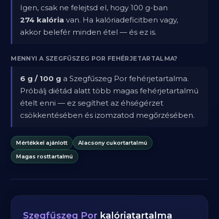
Igen, csak ne felejtsd el, hogy 100 g-ban
274 kalória
van. Ha kalóriadeficitben vagy,
akkor belefér minden étel — és ez is.
MENNYI A SZEGFŰSZEG POR FEHÉRJETARTALMA?
6 g / 100 g
a Szegfűszeg Por fehérjetartalma.
Próbálj diétád alatt több magas fehérjetartalmú
ételt enni — ez segíthet az éhségérzet
csökkentésében és izomzatod megőrzésében.
Mértékkel ajánlott
Alacsony cukortartalmú
Magas rosttartalmú
Szegfűszeg Por
kalóriatartalma