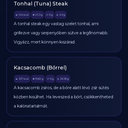
Tonhal (Tuna) Steak
144
kcal
23.3
g
0
g
4.9
g
🔥
🥩
🥔
🫒
A tonhal steak egy vastag szelet tonhal, ami
grillezve vagy serpenyőben sütve a legfinomabb.
Vigyázz, mert könnyen kiszárad.
Kacsacomb (Bőrrel)
337
kcal
19.82
g
0
g
28.38
g
🔥
🥩
🥔
🫒
A kacsacomb zsíros, de a bőre alatt lévő zsír sütés
közben kisülhet. Ha leveszed a bőrt, csökkentheted
a kalóriatartalmát.