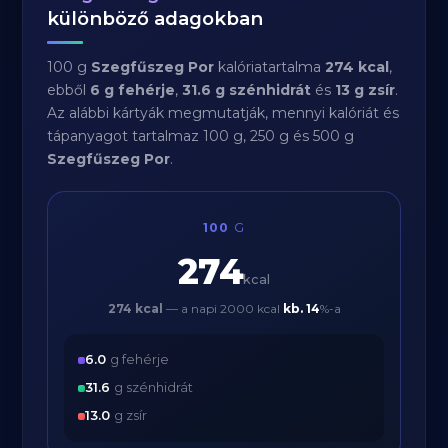
különböző adagokban
100 g
Szegfűszeg Por
kalóriatartalma
274 kcal
,
ebből
6 g fehérje
,
31.6 g szénhidrát
és
13 g zsír
.
Az alábbi kártyák megmutatják, mennyi kalóriát és
tápanyagot tartalmaz 100 g, 250 g és 500 g
Szegfűszeg Por
.
100
G
274
kcal
274 kcal
— a napi 2000 kcal
kb.
14
%-a
6.0
g fehérje
31.6
g szénhidrát
13.0
g zsír