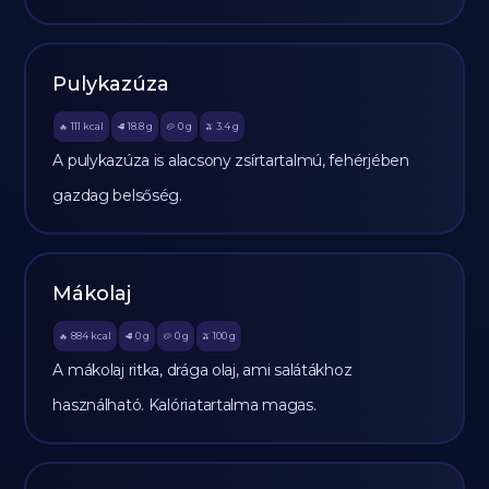
Pulykazúza
111
kcal
18.8
g
0
g
3.4
g
🔥
🥩
🥔
🫒
A pulykazúza is alacsony zsírtartalmú, fehérjében
gazdag belsőség.
Mákolaj
884
kcal
0
g
0
g
100
g
🔥
🥩
🥔
🫒
A mákolaj ritka, drága olaj, ami salátákhoz
használható. Kalóriatartalma magas.