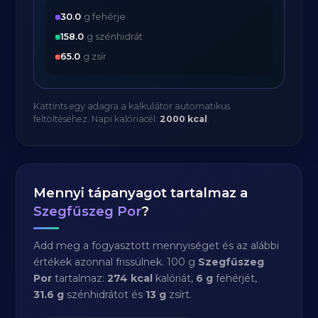
30.0
g fehérje
158.0
g szénhidrát
65.0
g zsír
Kattints egy adagra a kalkulátor automatikus
feltöltéséhez. Napi kalóriacél:
2000 kcal
.
Mennyi tápanyagot tartalmaz a
Szegfűszeg Por
?
Add meg a fogyasztott mennyiséget és az alábbi
értékek azonnal frissülnek. 100 g
Szegfűszeg
Por
tartalmaz:
274 kcal
kalóriát,
6 g
fehérjét,
31.6 g
szénhidrátot és
13 g
zsírt.