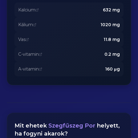
Kalcium
632
mg
Kálium
1020
mg
Vas
11.8
mg
C-vitamin
0.2
mg
A-vitamin
160
μg
Mit ehetek
Szegfűszeg Por
helyett,
ha fogyni akarok?