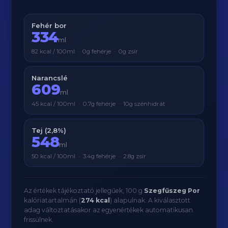
Fehér bor
334
ml
82 kcal / 100ml · 0g fehérje · 0g zsír
Narancslé
609
ml
45 kcal / 100ml · 0.7g fehérje · 10g szénhidrát
Tej (2,8%)
548
ml
50 kcal / 100ml · 3.4g fehérje · 2.8g zsír
Az értékek tájékoztató jellegűek, 100 g
Szegfűszeg Por
kalóriatartalmán (
274 kcal
) alapulnak. A kiválasztott
adag változtatásakor az egyenértékek automatikusan
frissülnek.