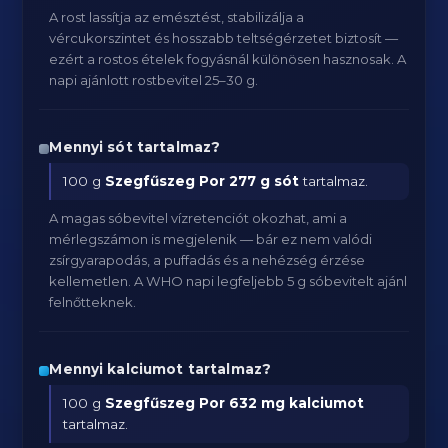
A rost lassítja az emésztést, stabilizálja a
vércukorszintet és hosszabb teltségérzetet biztosít —
ezért a rostos ételek fogyásnál különösen hasznosak. A
napi ajánlott rostbevitel 25–30 g.
Mennyi sót tartalmaz?
100 g
Szegfűszeg Por
277 g sót
tartalmaz.
A magas sóbevitel vízretenciót okozhat, ami a
mérlegszámon is megjelenik — bár ez nem valódi
zsírgyarapodás, a puffadás és a nehézség érzése
kellemetlen. A WHO napi legfeljebb 5 g sóbevitelt ajánl
felnőtteknek.
Mennyi kalciumot tartalmaz?
100 g
Szegfűszeg Por
632 mg kalciumot
tartalmaz.