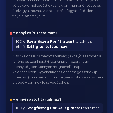
hozzáadott cukor és a finomított szénhidrátok gyors
vércukoremelkedést okoznak, ami hamar éhséget és
ételvágyat hozhat vissza — ezért fogyásnál érdemes
figyelni az arányokra.
Mennyi zsírt tartalmaz?
100 g
Szegfűszeg Por
13 g zsírt
tartalmaz,
ebből
3.95 g telített zsírsav
.
A zsír kalóriasűrű makrotápanyag (9 kcal/g, szemben a
fehérje és szénhidrát 4 kcal/g-jával), ezért nagy
mennyiségben könnyen megnöveli a napi
kalóriabevitelt. Ugyanakkor az egészséges zsírok (pl.
omega-3) fontosak a hormonegyensúlyhoz és a zsírban
oldódó vitaminok felszívódásához.
Mennyi rostot tartalmaz?
100 g
Szegfűszeg Por
33.9 g rostot
tartalmaz.