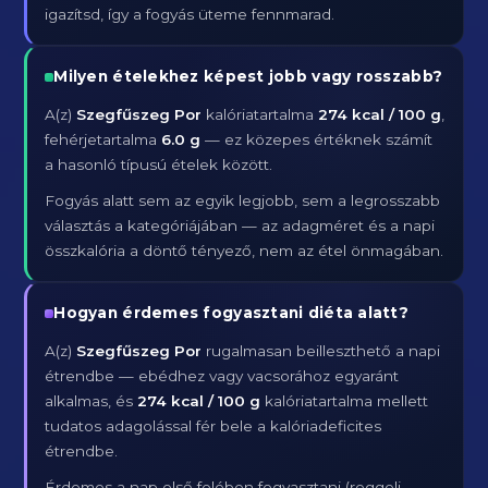
igazítsd, így a fogyás üteme fennmarad.
Milyen ételekhez képest jobb vagy rosszabb?
A(z)
Szegfűszeg Por
kalóriatartalma
274 kcal / 100 g
,
fehérjetartalma
6.0 g
— ez közepes értéknek számít
a hasonló típusú ételek között.
Fogyás alatt sem az egyik legjobb, sem a legrosszabb
választás a kategóriájában — az adagméret és a napi
összkalória a döntő tényező, nem az étel önmagában.
Hogyan érdemes fogyasztani diéta alatt?
A(z)
Szegfűszeg Por
rugalmasan beilleszthető a napi
étrendbe — ebédhez vagy vacsorához egyaránt
alkalmas, és
274 kcal / 100 g
kalóriatartalma mellett
tudatos adagolással fér bele a kalóriadeficites
étrendbe.
Érdemes a nap első felében fogyasztani (reggeli,