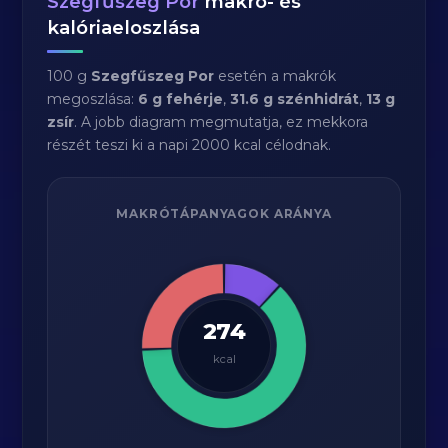
Szegfűszeg Por
makró- és
kalóriaeloszlása
100 g
Szegfűszeg Por
esetén a makrók
megoszlása:
6 g fehérje
,
31.6 g szénhidrát
,
13 g
zsír
. A jobb diagram megmutatja, ez mekkora
részét teszi ki a napi 2000 kcal célodnak.
MAKRÓTÁPANYAGOK ARÁNYA
274
kcal