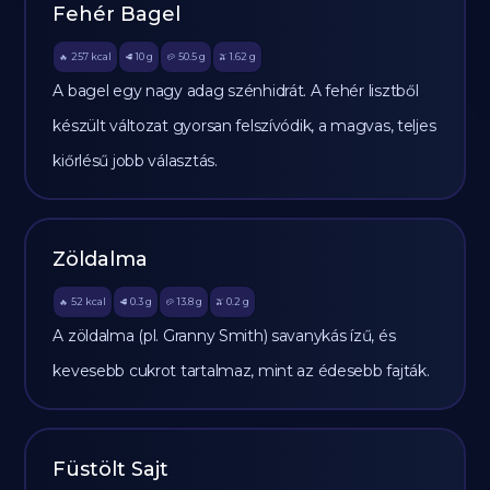
Fehér Bagel
257
kcal
10
g
50.5
g
1.62
g
🔥
🥩
🥔
🫒
A bagel egy nagy adag szénhidrát. A fehér lisztből
készült változat gyorsan felszívódik, a magvas, teljes
kiőrlésű jobb választás.
Zöldalma
52
kcal
0.3
g
13.8
g
0.2
g
🔥
🥩
🥔
🫒
A zöldalma (pl. Granny Smith) savanykás ízű, és
kevesebb cukrot tartalmaz, mint az édesebb fajták.
Füstölt Sajt