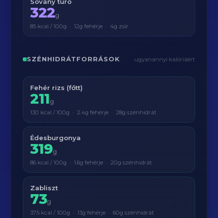
Sovány túró
322
g
85 kcal / 100g · 12g fehérje · 4g zsír
SZÉNHIDRÁTFORRÁSOK
ugyanannyi kalóriáért
Fehér rizs (főtt)
211
g
130 kcal / 100g · 2.4g fehérje · 28g szénhidrát
Édesburgonya
319
g
86 kcal / 100g · 1.6g fehérje · 20g szénhidrát
Zabliszt
73
g
375 kcal / 100g · 13g fehérje · 60g szénhidrát