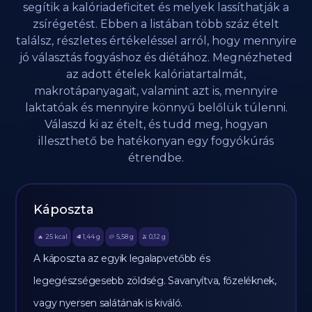
segítik a kalóriadeficitet és melyek lassíthatják a
zsírégetést. Ebben a listában több száz ételt
találsz, részletes értékeléssel arról, hogy mennyire
jó választás fogyáshoz és diétához. Megnézheted
az adott ételek kalóriatartalmát,
makrotápanyagait, valamint azt is, mennyire
laktatóak és mennyire könnyű belőlük túlenni.
Válaszd ki az ételt, és tudd meg, hogyan
illeszthető be hatékonyan egy fogyókúrás
étrendbe.
Káposzta
25
kcal
1,44
g
5,58
g
0,12
g
🔥
🥩
🥔
🫒
A káposzta az egyik legalapvetőbb és
legegészségesebb zöldség. Savanyítva, főzeléknek,
vagy nyersen salátának is kiváló.