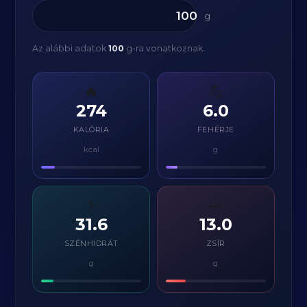
g
Az alábbi adatok
100
g-ra vonatkoznak.
🔥
💪
274
6.0
KALÓRIA
FEHÉRJE
kcal
g
⚡
🧈
31.6
13.0
SZÉNHIDRÁT
ZSÍR
g
g