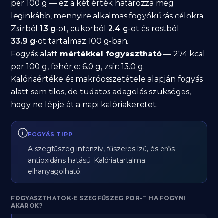
per 100 g — ez a két érték határozza meg
leginkább, mennyire alkalmas fogyókúrás célokra.
Zsírból
13 g
-ot, cukorból
2.4 g
-ot és rostból
33.9 g
-ot tartalmaz 100 g-ban.
Fogyás alatt
mértékkel fogyasztható
— 274 kcal
per 100 g, fehérje: 6.0 g, zsír: 13.0 g.
Kalóriaértéke és makróösszetétele alapján fogyás
alatt sem tilos, de tudatos adagolás szükséges,
hogy ne lépje át a napi kalóriakeretet.
FOGYÁS TIPP
A szegfűszeg intenzív, fűszeres ízű, és erős
antioxidáns hatású. Kalóriatartalma
elhanyagolható.
FOGYASZTHATOK-E SZEGFŰSZEG POR-T HA FOGYNI
AKAROK?