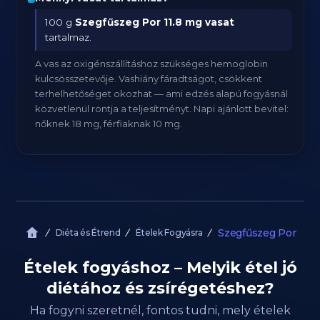
100 g
Szegfűszeg Por
11.8 mg vasat
tartalmaz.
A vas az oxigénszállításhoz szükséges hemoglobin
kulcsösszetevője. Vashiány fáradtságot, csökkent
terhelhetőséget okozhat — ami edzés alapú fogyásnál
közvetlenül rontja a teljesítményt. Napi ajánlott bevitel:
nőknek 18 mg, férfiaknak 10 mg.
Szegfűszeg Por
Diéta és Étrend
Ételek Fogyásra
Ételek fogyáshoz – Melyik étel jó
diétához és zsírégetéshez?
Ha fogyni szeretnél, fontos tudni, mely ételek