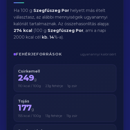
Ha 100 g
Szegfűszeg Por
helyett más ételt
választasz, az alábbi mennyiségek ugyanannyi
kalóriát tartalmaznak. Az összehasonlítás alapja:
274 kcal
(100 g
Szegfűszeg Por
, ami a napi
2000 kcal cél
kb.
14
%-a).
FEHÉRJEFORRÁSOK
ugyanannyi kalóriáért
Csirkemell
249
g
110 kcal / 100g · 23g fehérje · 1g zsír
Tojás
177
g
155 kcal / 100g · 13g fehérje · 11g zsír