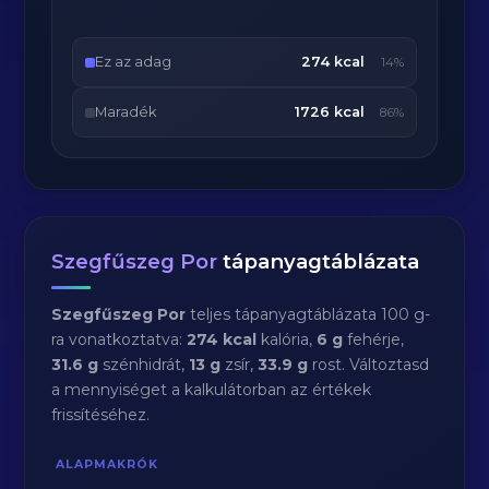
Ez az adag
274 kcal
14%
Maradék
1726 kcal
86%
Szegfűszeg Por
tápanyagtáblázata
Szegfűszeg Por
teljes tápanyagtáblázata 100 g-
ra vonatkoztatva:
274 kcal
kalória,
6 g
fehérje,
31.6 g
szénhidrát,
13 g
zsír,
33.9 g
rost. Változtasd
a mennyiséget a kalkulátorban az értékek
frissítéséhez.
ALAPMAKRÓK