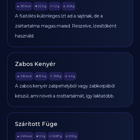
310
kcal
22.5
g
1.2
g
25.8
g
🔥
🥩
🥔
🫒
A füstölés különleges ízt ad a sajtnak, de a
zsírtartalma magas marad. Reszelve, ízesítőként
használd.
Zabos Kenyér
236
kcal
10.4
g
39.8
g
4.4
g
🔥
🥩
🥔
🫒
A zabos kenyér zabpehelyből vagy zabkorpából
készül, ami növeli a rosttartalmát, így laktatóbb.
Szárított Füge
249
kcal
3.3
g
63.87
g
0,93
g
🔥
🥩
🥔
🫒