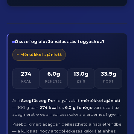
Összefoglaló: Jó választás fogyáshoz?
~ Mértékkel ajánlott
274
6.0g
13.0g
33.9g
KCAL
FEHÉRJE
ZSÍR
ROST
A(z)
Szegfűszeg Por
fogyás alatt
mértékkel ajánlott
— 100 g-ban
274 kcal
és
6.0 g fehérje
van, ezért az
adagméretre és a napi összkalóriára érdemes figyelni.
Kisebb, kimért adagban beilleszthető a napi étrendbe
— a kulcs az, hogy a többi étkezés kalóriáját ehhez