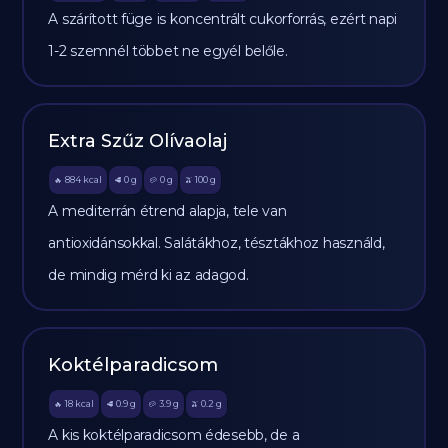
A szárított füge is koncentrált cukorforrás, ezért napi
1-2 szemnél többet ne egyél belőle.
Extra Szűz Olívaolaj
884
kcal
0
g
0
g
100
g
🔥
🥩
🥔
🫒
A mediterrán étrend alapja, tele van
antioxidánsokkal. Salátákhoz, tésztákhoz használd,
de mindig mérd ki az adagod.
Koktélparadicsom
18
kcal
0.9
g
3.9
g
0.2
g
🔥
🥩
🥔
🫒
A kis koktélparadicsom édesebb, de a