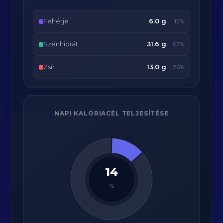
Fehérje
6.0 g
12%
Szénhidrát
31.6 g
62%
Zsír
13.0 g
26%
NAPI KALÓRIACÉL TELJESÍTÉSE
14
%