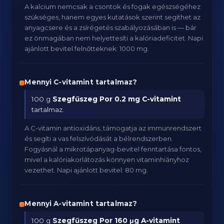
A kalcium nemcsak a csontok és fogak egészségéhez
szükséges, hanem egyes kutatások szerint segíthet az
anyagcsere és a zsírégetés szabályozásában is — bár
ez önmagában nem helyettesíti a kalóriadeficitet. Napi
ajánlott bevitel felnőtteknek: 1000 mg.
Mennyi C-vitamint tartalmaz?
100 g
Szegfűszeg Por
0.2 mg C-vitamint
tartalmaz.
A C-vitamin antioxidáns, támogatja az immunrendszert
és segíti a vas felszívódását a bélrendszerben.
Fogyásnál a mikrotápanyag-bevitel fenntartása fontos,
mivel a kalóriakorlátozás könnyen vitaminhiányhoz
vezethet. Napi ajánlott bevitel: 80 mg.
Mennyi A-vitamint tartalmaz?
100 g
Szegfűszeg Por
160 μg A-vitamint