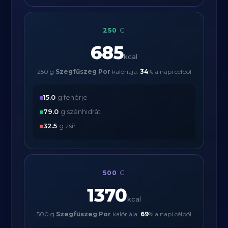
250
G
685
kcal
250 g
Szegfűszeg Por
kalóriája:
34
% a napi célból
15.0
g fehérje
79.0
g szénhidrát
32.5
g zsír
500
G
1370
kcal
500 g
Szegfűszeg Por
kalóriája:
69
% a napi célból