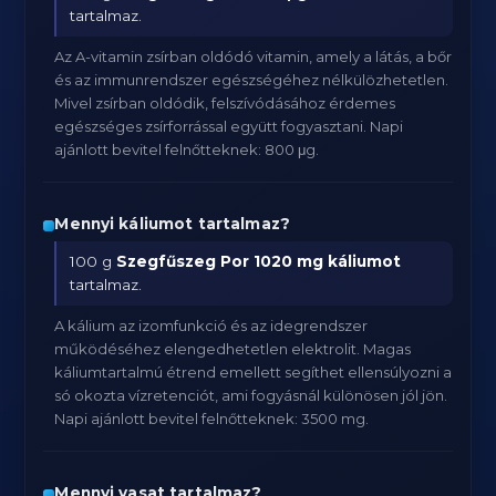
tartalmaz.
Az A-vitamin zsírban oldódó vitamin, amely a látás, a bőr
és az immunrendszer egészségéhez nélkülözhetetlen.
Mivel zsírban oldódik, felszívódásához érdemes
egészséges zsírforrással együtt fogyasztani. Napi
ajánlott bevitel felnőtteknek: 800 μg.
Mennyi káliumot tartalmaz?
100 g
Szegfűszeg Por
1020 mg káliumot
tartalmaz.
A kálium az izomfunkció és az idegrendszer
működéséhez elengedhetetlen elektrolit. Magas
káliumtartalmú étrend emellett segíthet ellensúlyozni a
só okozta vízretenciót, ami fogyásnál különösen jól jön.
Napi ajánlott bevitel felnőtteknek: 3500 mg.
Mennyi vasat tartalmaz?