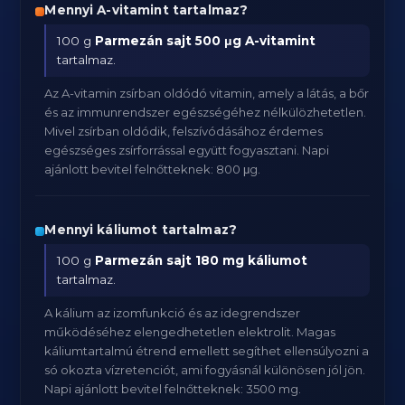
Mennyi A-vitamint tartalmaz?
100 g
Parmezán sajt
500 μg A-vitamint
tartalmaz.
Az A-vitamin zsírban oldódó vitamin, amely a látás, a bőr
és az immunrendszer egészségéhez nélkülözhetetlen.
Mivel zsírban oldódik, felszívódásához érdemes
egészséges zsírforrással együtt fogyasztani. Napi
ajánlott bevitel felnőtteknek: 800 μg.
Mennyi káliumot tartalmaz?
100 g
Parmezán sajt
180 mg káliumot
tartalmaz.
A kálium az izomfunkció és az idegrendszer
működéséhez elengedhetetlen elektrolit. Magas
káliumtartalmú étrend emellett segíthet ellensúlyozni a
só okozta vízretenciót, ami fogyásnál különösen jól jön.
Napi ajánlott bevitel felnőtteknek: 3500 mg.