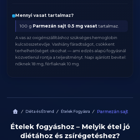
Mennyi vasat tartalmaz?
100 g
Parmezán sajt
0.5 mg vasat
tartalmaz.
A vas az oxigénszállításhoz szükséges hemoglobin
kulcsösszetevője. Vashiány fáradtságot, csökkent
terhelhetőséget okozhat — ami edzés alapú fogyásnál
közvetlenül rontja a teljesítményt. Napi ajánlott bevitel:
nőknek 18 mg, férfiaknak 10 mg.
Parmezán sajt
Diéta és Étrend
Ételek Fogyásra
Ételek fogyáshoz – Melyik étel jó
diétához és zsírégetéshez?