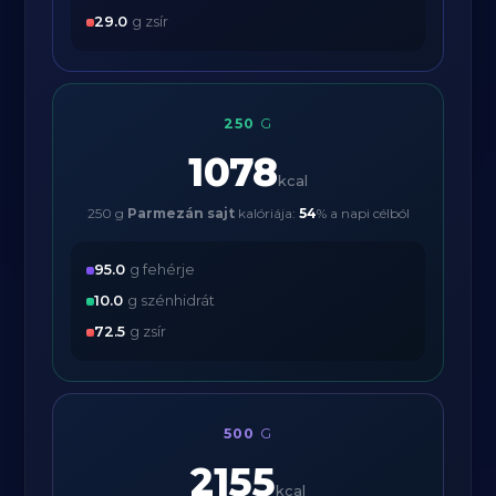
29.0
g zsír
250
G
1078
kcal
250 g
Parmezán sajt
kalóriája:
54
% a napi célból
95.0
g fehérje
10.0
g szénhidrát
72.5
g zsír
500
G
2155
kcal