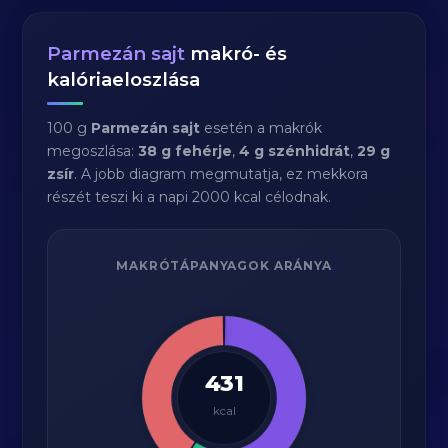
Parmezán sajt
makró- és
kalóriaeloszlása
100 g
Parmezán sajt
esetén a makrók
megoszlása:
38 g fehérje
,
4 g szénhidrát
,
29 g
zsír
. A jobb diagram megmutatja, ez mekkora
részét teszi ki a napi 2000 kcal célodnak.
MAKRÓTÁPANYAGOK ARÁNYA
431
kcal