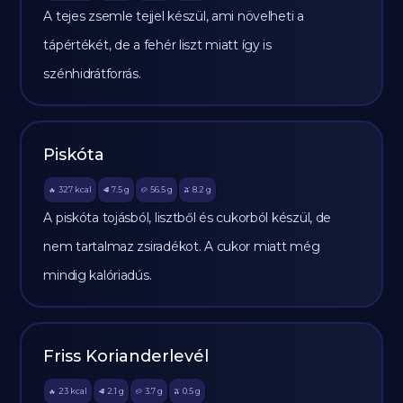
A tejes zsemle tejjel készül, ami növelheti a
tápértékét, de a fehér liszt miatt így is
szénhidrátforrás.
Piskóta
327
kcal
7.5
g
56.5
g
8.2
g
🔥
🥩
🥔
🫒
A piskóta tojásból, lisztből és cukorból készül, de
nem tartalmaz zsiradékot. A cukor miatt még
mindig kalóriadús.
Friss Korianderlevél
23
kcal
2.1
g
3.7
g
0.5
g
🔥
🥩
🥔
🫒