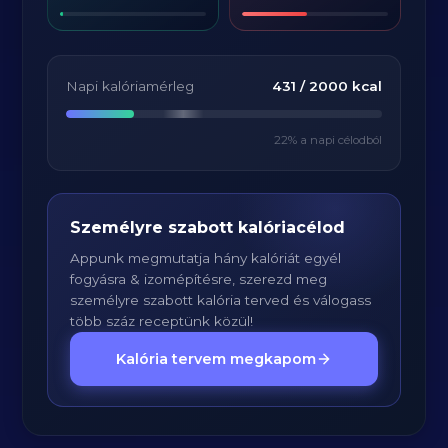
Napi kalóriamérleg
431
/
2000
kcal
22
% a napi célodból
Személyre szabott kalóriacélod
Appunk megmutatja hány kalóriát egyél
fogyásra & izomépítésre, szerezd meg
személyre szabott kalória terved és válogass
több száz receptünk közül!
Kalória tervem megkapom