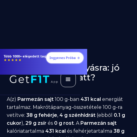
Étrendek, receptek és edzéstervek
Ingyenes Próba →
★★★★★
Parmezán sajt fogyásra: jó
választás diéta alatt?
GetFIT App
Írta -
March 19, 2026
A(z)
Parmezán sajt
100 g-ban
431 kcal
energiát
tartalmaz. Makrótápanyag-összetétele 100 g-ra
vetítve:
38 g fehérje
,
4 g szénhidrát
(ebből
0.1 g
cukor
),
29 g zsír
és
0 g rost
. A
Parmezán sajt
kalóriatartalma
431 kcal
és fehérjetartalma
38 g