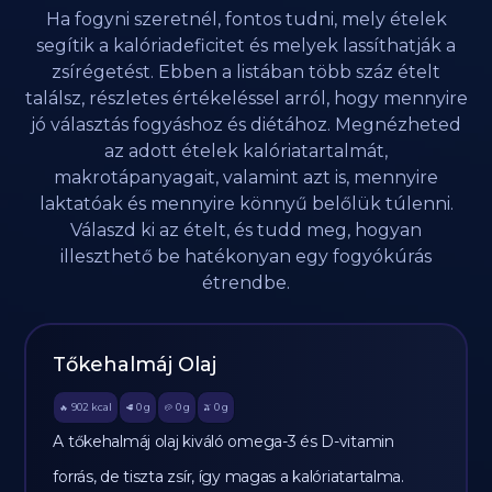
Ha fogyni szeretnél, fontos tudni, mely ételek
segítik a kalóriadeficitet és melyek lassíthatják a
zsírégetést. Ebben a listában több száz ételt
találsz, részletes értékeléssel arról, hogy mennyire
jó választás fogyáshoz és diétához. Megnézheted
az adott ételek kalóriatartalmát,
makrotápanyagait, valamint azt is, mennyire
laktatóak és mennyire könnyű belőlük túlenni.
Válaszd ki az ételt, és tudd meg, hogyan
illeszthető be hatékonyan egy fogyókúrás
étrendbe.
Tőkehalmáj Olaj
902
kcal
0
g
0
g
0
g
🔥
🥩
🥔
🫒
A tőkehalmáj olaj kiváló omega-3 és D-vitamin
forrás, de tiszta zsír, így magas a kalóriatartalma.