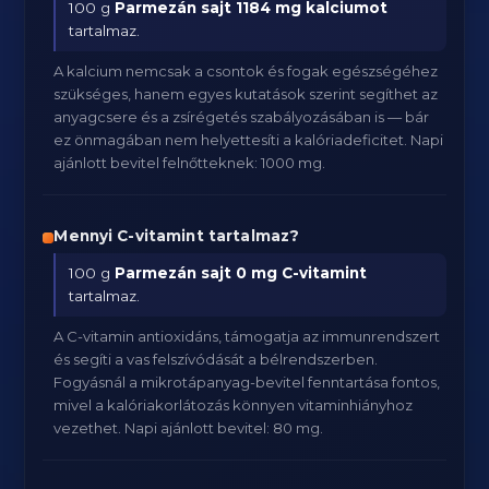
100 g
Parmezán sajt
1184 mg kalciumot
tartalmaz.
A kalcium nemcsak a csontok és fogak egészségéhez
szükséges, hanem egyes kutatások szerint segíthet az
anyagcsere és a zsírégetés szabályozásában is — bár
ez önmagában nem helyettesíti a kalóriadeficitet. Napi
ajánlott bevitel felnőtteknek: 1000 mg.
Mennyi C-vitamint tartalmaz?
100 g
Parmezán sajt
0 mg C-vitamint
tartalmaz.
A C-vitamin antioxidáns, támogatja az immunrendszert
és segíti a vas felszívódását a bélrendszerben.
Fogyásnál a mikrotápanyag-bevitel fenntartása fontos,
mivel a kalóriakorlátozás könnyen vitaminhiányhoz
vezethet. Napi ajánlott bevitel: 80 mg.