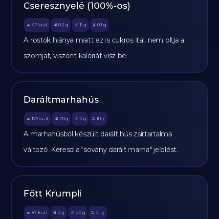
Cseresznyelé (100%-os)
47
kcal
0.2
g
11
g
0.1
g
🔥
🥩
🥔
🫒
A rostok hiánya miatt ez is cukros ital, nem oltja a
szomjat, viszont kalóriát visz be.
Daráltmarhahús
176
kcal
20
g
0
g
10
g
🔥
🥩
🥔
🫒
A marhahúsból készült darált hús zsírtartalma
változó. Keresd a "sovány darált marha" jelölést.
Főtt Krumpli
87
kcal
2
g
20
g
0.1
g
🔥
🥩
🥔
🫒