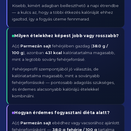
Kisebb, kimért adagban beilleszthető a napi étrendbe
— a kulcs az, hogy a többi étkezés kalóriáját ehhez
igazítsd, így a fogyás üteme fennmarad.
Milyen ételekhez képest jobb vagy rosszabb?
A(z)
Parmezán sajt
fehérjében gazdag (
38.0 g /
100 g
), azonban
431 kcal
kalóriatartalma magasabb,
mint a legtöbb sovány fehérjeforrásé.
Fehérjeprofil szempontjából jó választás, de
kalóriatartalma magasabb, mint a soványabb
fehérjeforrásoké — pontosabb adagolás szükséges,
és érdemes alacsonyabb kalóriájú ételekkel
kombinálni.
Hogyan érdemes fogyasztani diéta alatt?
A(z)
Parmezán sajt
ebédhez vagy vacsorához ajánlott
fehérjeforrásként —
38.0 g fehérje / 100 g
tartalma