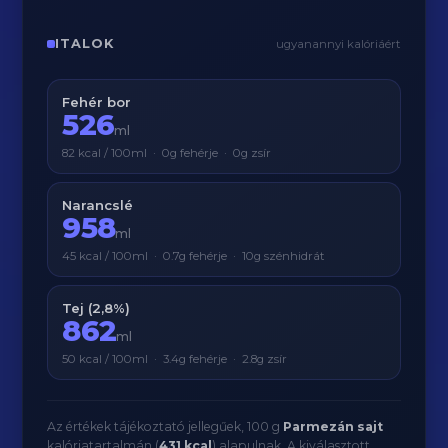
ITALOK
ugyanannyi kalóriáért
Fehér bor
526
ml
82 kcal / 100ml · 0g fehérje · 0g zsír
Narancslé
958
ml
45 kcal / 100ml · 0.7g fehérje · 10g szénhidrát
Tej (2,8%)
862
ml
50 kcal / 100ml · 3.4g fehérje · 2.8g zsír
Az értékek tájékoztató jellegűek, 100 g
Parmezán sajt
kalóriatartalmán (
431 kcal
) alapulnak. A kiválasztott