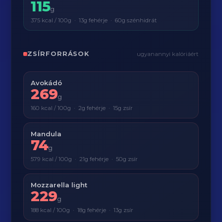
115
g
375 kcal / 100g · 13g fehérje · 60g szénhidrát
ZSÍRFORRÁSOK
ugyanannyi kalóriáért
Avokádó
269
g
160 kcal / 100g · 2g fehérje · 15g zsír
Mandula
74
g
579 kcal / 100g · 21g fehérje · 50g zsír
Mozzarella light
229
g
188 kcal / 100g · 18g fehérje · 13g zsír