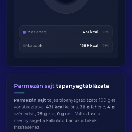
Ez az adag
431 kcal
22%
Maradék
1569 kcal
78%
Parmezán sajt
tápanyagtáblázata
Parmezán sajt
teljes tápanyagtáblázata 100 g-ra
vonatkoztatva:
431 kcal
kalória,
38 g
fehérje,
4 g
szénhidrát,
29 g
zsír,
0 g
rost. Változtasd a
mennyiséget a kalkulátorban az értékek
frissítéséhez.