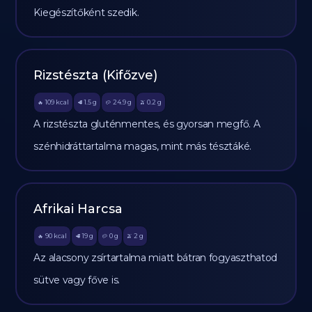
Kiegészítőként szedik.
Rizstészta (Kifőzve)
109
kcal
1.5
g
24.9
g
0.2
g
🔥
🥩
🥔
🫒
A rizstészta gluténmentes, és gyorsan megfő. A
szénhidráttartalma magas, mint más tésztáké.
Afrikai Harcsa
90
kcal
19
g
0
g
2
g
🔥
🥩
🥔
🫒
Az alacsony zsírtartalma miatt bátran fogyaszthatod
sütve vagy főve is.