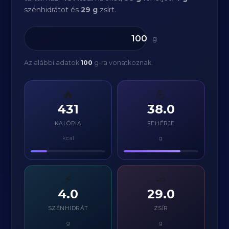
szénhidrátot és
29 g
zsírt.
g
Az alábbi adatok
100
g-ra vonatkoznak.
🔥
💪
431
38.0
KALÓRIA
FEHÉRJE
kcal
g
⚡
🧈
4.0
29.0
SZÉNHIDRÁT
ZSÍR
g
g