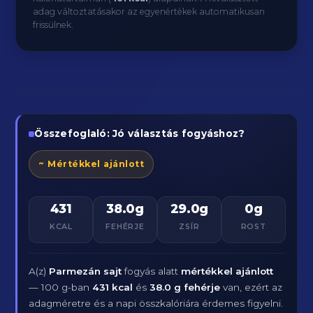
adag változtatásakor az egyenértékek automatikusan
frissülnek.
Összefoglaló: Jó választás fogyáshoz?
~ Mértékkel ajánlott
431
38.0g
29.0g
0g
KCAL
FEHÉRJE
ZSÍR
ROST
A(z)
Parmezán sajt
fogyás alatt
mértékkel ajánlott
— 100 g-ban
431 kcal
és
38.0 g fehérje
van, ezért az
adagméretre és a napi összkalóriára érdemes figyelni.