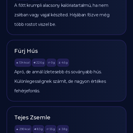
A főtt krumpli alacsony kalóriatartalmú, ha nem
zsírban vagy vajjal készíted. Héjában főzve még
több rostot viszel be.
Fürj Hús
134
kcal
22.6
g
0
g
4.6
g
🔥
🥩
🥔
🫒
Apró, de annál ízletesebb és soványabb hús.
Különlegességnek számít, de nagyon értékes
fehérjeforrás.
Tejes Zsemle
290
kcal
8.3
g
55
g
3.8
g
🔥
🥩
🥔
🫒