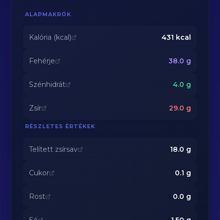
ALAPMAKRÓK
Kalória (kcal)
431
kcal
Fehérje
38.0
g
Szénhidrát
4.0
g
Zsír
29.0
g
RÉSZLETES ÉRTÉKEK
Telített zsírsav
18.0
g
Cukor
0.1
g
Rost
0.0
g