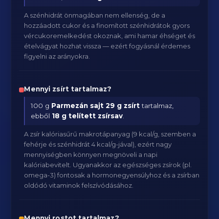
A szénhidrát önmagában nem ellenség, de a
hozzáadott cukor és a finomított szénhidrátok gyors
vércukoremelkedést okoznak, ami hamar éhséget és
ételvágyat hozhat vissza — ezért fogyásnál érdemes
figyelni az arányokra.
Mennyi zsírt tartalmaz?
100 g
Parmezán sajt
29 g zsírt
tartalmaz,
ebből
18 g telített zsírsav
.
A zsír kalóriasűrű makrotápanyag (9 kcal/g, szemben a
fehérje és szénhidrát 4 kcal/g-jával), ezért nagy
mennyiségben könnyen megnöveli a napi
kalóriabevitelt. Ugyanakkor az egészséges zsírok (pl.
omega-3) fontosak a hormonegyensúlyhoz és a zsírban
oldódó vitaminok felszívódásához.
Mennyi rostot tartalmaz?