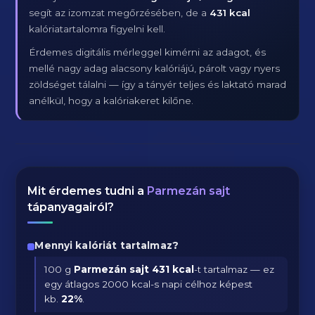
segít az izomzat megőrzésében, de a
431 kcal
kalóriatartalomra figyelni kell.
Érdemes digitális mérleggel kimérni az adagot, és
mellé nagy adag alacsony kalóriájú, párolt vagy nyers
zöldséget tálalni — így a tányér teljes és laktató marad
anélkül, hogy a kalóriakeret kilőne.
Mit érdemes tudni a
Parmezán sajt
tápanyagairól?
Mennyi kalóriát tartalmaz?
100 g
Parmezán sajt
431 kcal
-t tartalmaz — ez
egy átlagos 2000 kcal-s napi célhoz képest
kb.
22
%
.