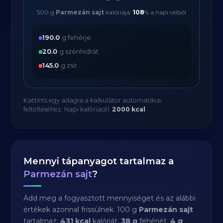
500 g
Parmezán sajt
kalóriája:
108
% a napi célból
190.0
g fehérje
20.0
g szénhidrát
145.0
g zsír
Kattints egy adagra a kalkulátor automatikus
feltöltéséhez. Napi kalóriacél:
2000 kcal
.
Mennyi tápanyagot tartalmaz a
Parmezán sajt
?
Add meg a fogyasztott mennyiséget és az alábbi
értékek azonnal frissülnek. 100 g
Parmezán sajt
tartalmaz:
431 kcal
kalóriát,
38 g
fehérjét,
4 g