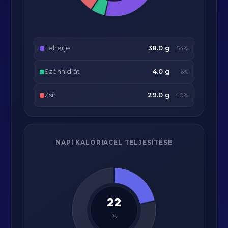
Fehérje
38.0 g
54%
Szénhidrát
4.0 g
6%
Zsír
29.0 g
40%
NAPI KALÓRIACÉL TELJESÍTÉSE
22
%