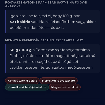
FOGYASZTHATOK-E PARMEZÁN SAJT-T HA FOGYNI
AKAROK?
Igen, csak ne felejtsd el, hogy 100 g-ban
431 kalória
van. Ha kalóriadeficitben vagy, akkor
belefér minden étel — és ez is.
MENNYI A PARMEZÁN SAJT FEHÉRJETARTALMA?
38 g / 100 g
a Parmezán sajt fehérjetartalma.
Próbálj diétád alatt több magas fehérjetartalmú
ételt enni — ez segíthet az éhségérzet
csökkentésében és izomzatod megőrzésében.
Könnyű túlenni belőle
Mértékkel fogyasztható
Kiemelkedő fehérjetartalom
Magas zsírtartalmú