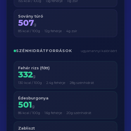
155 kcal / 100g · 13g fehérje · 11g zsír
Sovány túró
507
g
85 kcal / 100g · 12g fehérje · 4g zsír
SZÉNHIDRÁTFORRÁSOK
ugyanannyi kalóriáért
Fehér rizs (főtt)
332
g
130 kcal / 100g · 2.4g fehérje · 28g szénhidrát
Édesburgonya
501
g
86 kcal / 100g · 1.6g fehérje · 20g szénhidrát
Zabliszt