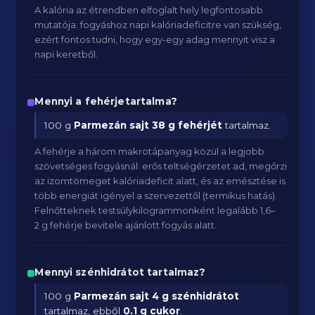
A kalória az étrendben elfoglalt hely legfontosabb
mutatója: fogyáshoz napi kalóriadeficitre van szükség,
ezért fontos tudni, hogy egy-egy adag mennyit visz a
napi keretből.
Mennyi a fehérjetartalma?
100 g
Parmezán sajt
38 g fehérjét
tartalmaz.
A fehérje a három makrotápanyag közül a legjobb
szövetséges fogyásnál: erős teltségérzetet ad, megőrzi
az izomtömeget kalóriadeficit alatt, és az emésztése is
több energiát igényel a szervezettől (termikus hatás).
Felnőtteknek testsúlykilogrammonként legalább 1,6–
2 g fehérje bevitele ajánlott fogyás alatt.
Mennyi szénhidrátot tartalmaz?
100 g
Parmezán sajt
4 g szénhidrátot
tartalmaz, ebből
0.1 g cukor
.