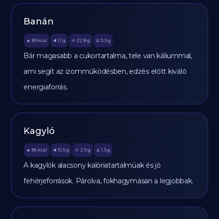
Banán
89
kcal
1.1
g
22.8
g
0.3
g
🔥
🥩
🥔
🫒
Bár magasabb a cukortartalma, tele van káliummal,
ami segít az izomműködésben, edzés előtt kiváló
energiaforrás.
Kagyló
86
kcal
15.5
g
2.9
g
1.3
g
🔥
🥩
🥔
🫒
A kagylók alacsony kalóriatartalmúak és jó
fehérjeforrások. Párolva, fokhagymásan a legjobbak.