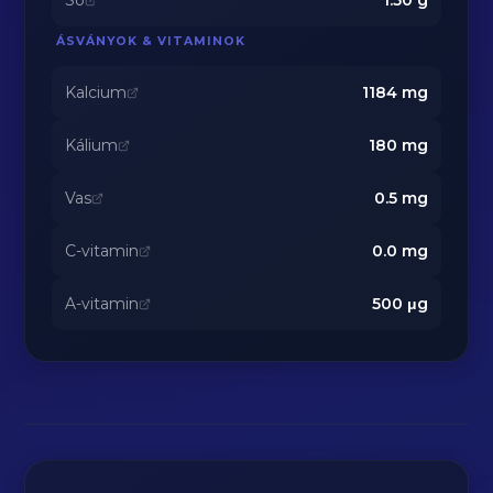
Só
1.50
g
ÁSVÁNYOK & VITAMINOK
Kalcium
1184
mg
Kálium
180
mg
Vas
0.5
mg
C-vitamin
0.0
mg
A-vitamin
500
μg