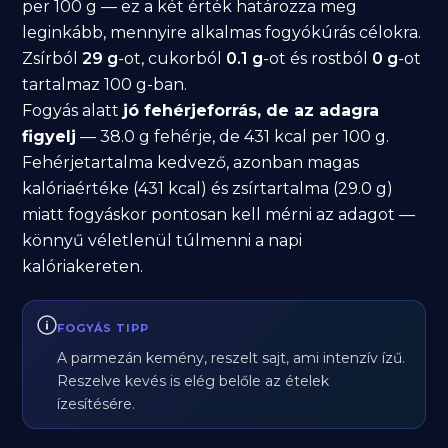
per 100 g — ez a két érték határozza meg
leginkább, mennyire alkalmas fogyókúrás célokra.
Zsírból
29 g
-ot, cukorból
0.1 g
-ot és rostból
0 g
-ot
tartalmaz 100 g-ban.
Fogyás alatt
jó fehérjeforrás, de az adagra
figyelj
— 38.0 g fehérje, de 431 kcal per 100 g.
Fehérjetartalma kedvező, azonban magas
kalóriaértéke (431 kcal) és zsírtartalma (29.0 g)
miatt fogyáskor pontosan kell mérni az adagot —
könnyű véletlenül túlmenni a napi
kalóriakereten.
FOGYÁS TIPP
A parmezán kemény, reszelt sajt, ami intenzív ízű.
Reszelve kevés is elég belőle az ételek
ízesítésére.