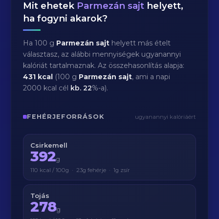
Mit ehetek
Parmezán sajt
helyett,
ha fogyni akarok?
Ha 100 g
Parmezán sajt
helyett más ételt
választasz, az alábbi mennyiségek ugyanannyi
kalóriát tartalmaznak. Az összehasonlítás alapja:
431 kcal
(100 g
Parmezán sajt
, ami a napi
2000 kcal cél
kb.
22
%-a).
FEHÉRJEFORRÁSOK
ugyanannyi kalóriáért
Csirkemell
392
g
110 kcal / 100g · 23g fehérje · 1g zsír
Tojás
278
g