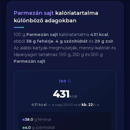
Parmezán sajt
kalóriatartalma
különböző adagokban
100 g
Parmezán sajt
kalóriatartalma
431 kcal
,
ebből
38 g fehérje
,
4 g szénhidrát
és
29 g zsír
.
Az alábbi kártyák megmutatják, mennyi kalóriát és
tápanyagot tartalmaz 100 g, 250 g és 500 g
Parmezán sajt
.
100
G
431
kcal
431 kcal
— a napi 2000 kcal
kb.
22
%-a
38.0
g fehérje
4.0
g szénhidrát