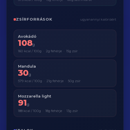
ZSÍRFORRÁSOK
ugyanannyi kalóriáért
Avokádó
108
g
160 kcal / 100g · 2g fehérje · 15g zsír
Mandula
30
g
579 kcal / 100g · 21g fehérje · 50g zsír
Mozzarella light
91
g
188 kcal / 100g · 18g fehérje · 13g zsír