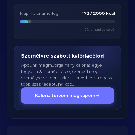
Napi kalóriamérleg
172
/
2000
kcal
9
% a napi célodból
Személyre szabott kalóriacélod
Appunk megmutatja hány kalóriát egyél
fogyásra & izomépítésre, szerezd meg
személyre szabott kalória terved és válogass
több száz receptünk közül!
Kalória tervem megkapom