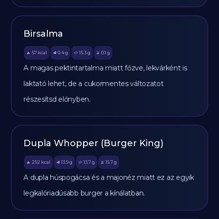
Birsalma
57
kcal
0.4
g
15.3
g
0.1
g
🔥
🥩
🥔
🫒
A magas pektintartalma miatt főzve, lekvárként is
laktató lehet, de a cukormentes változatot
részesítsd előnyben.
Dupla Whopper (Burger King)
252
kcal
13.9
g
13.7
g
15.7
g
🔥
🥩
🥔
🫒
A dupla húspogácsa és a majonéz miatt ez az egyik
legkalóriadúsabb burger a kínálatban.