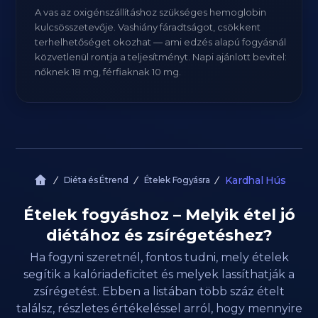
A vas az oxigénszállításhoz szükséges hemoglobin
kulcsösszetevője. Vashiány fáradtságot, csökkent
terhelhetőséget okozhat — ami edzés alapú fogyásnál
közvetlenül rontja a teljesítményt. Napi ajánlott bevitel:
nőknek 18 mg, férfiaknak 10 mg.
Kardhal Hús
Diéta és Étrend
Ételek Fogyásra
Ételek fogyáshoz – Melyik étel jó
diétához és zsírégetéshez?
Ha fogyni szeretnél, fontos tudni, mely ételek
segítik a kalóriadeficitet és melyek lassíthatják a
zsírégetést. Ebben a listában több száz ételt
találsz, részletes értékeléssel arról, hogy mennyire