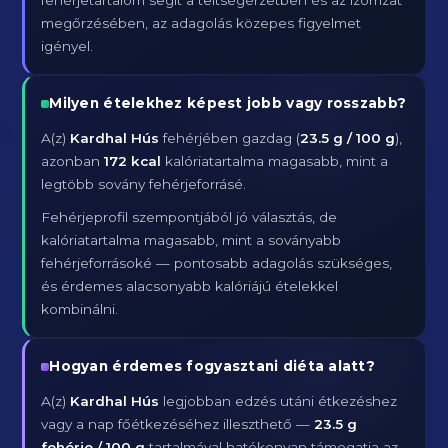
fehérjetartalom segít a teltségérzetben és az izomzat
megőrzésében, az adagolás közepes figyelmet
igényel.
Milyen ételekhez képest jobb vagy rosszabb?
A(z)
Kardhal Hús
fehérjében gazdag (
23.5 g / 100 g
),
azonban
172 kcal
kalóriatartalma magasabb, mint a
legtöbb sovány fehérjeforrásé.
Fehérjeprofil szempontjából jó választás, de
kalóriatartalma magasabb, mint a soványabb
fehérjeforrásoké — pontosabb adagolás szükséges,
és érdemes alacsonyabb kalóriájú ételekkel
kombinálni.
Hogyan érdemes fogyasztani diéta alatt?
A(z)
Kardhal Hús
legjobban edzés utáni étkezéshez
vagy a nap főétkezéséhez illeszthető —
23.5 g
fehérje / 100 g
tartalmával hatékonyan támogatja az