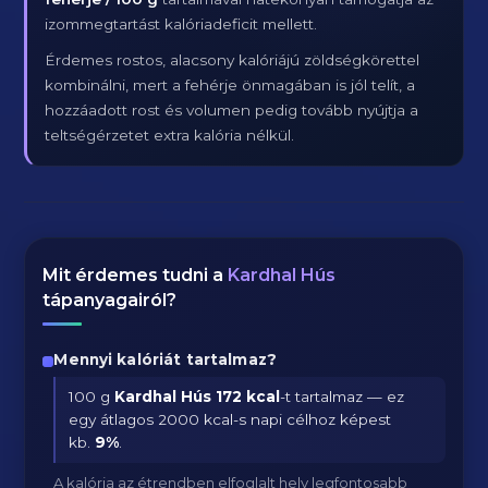
izommegtartást kalóriadeficit mellett.
Érdemes rostos, alacsony kalóriájú zöldségkörettel
kombinálni, mert a fehérje önmagában is jól telít, a
hozzáadott rost és volumen pedig tovább nyújtja a
teltségérzetet extra kalória nélkül.
Mit érdemes tudni a
Kardhal Hús
tápanyagairól?
Mennyi kalóriát tartalmaz?
100 g
Kardhal Hús
172 kcal
-t tartalmaz — ez
egy átlagos 2000 kcal-s napi célhoz képest
kb.
9
%
.
A kalória az étrendben elfoglalt hely legfontosabb