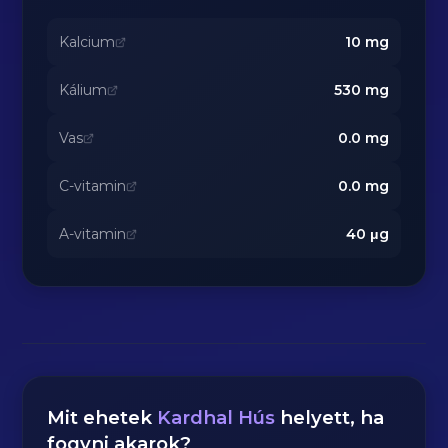
Kalcium
10
mg
Kálium
530
mg
Vas
0.0
mg
C-vitamin
0.0
mg
A-vitamin
40
μg
Mit ehetek
Kardhal Hús
helyett, ha
fogyni akarok?