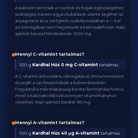
A kalcium nemcsak a csontok és fogak egészségéhez
szükséges, hanem egyes kutatások szerint segíthet az
anyagcsere és a zsírégetés szabályozásában is — bár
ez önmagában nem helyettesíti a kalóriadeficitet. Napi
ajánlott bevitel felnőtteknek: 1000 mg.
Mennyi C-vitamint tartalmaz?
100 g
Kardhal Hús
0 mg C-vitamint
tartalmaz.
A C-vitamin antioxidáns, támogatja az immunrendszert
és segíti a vas felszívódását a bélrendszerben.
Fogyásnál a mikrotápanyag-bevitel fenntartása fontos,
mivel a kalóriakorlátozás könnyen vitaminhiányhoz
vezethet. Napi ajánlott bevitel: 80 mg.
Mennyi A-vitamint tartalmaz?
100 g
Kardhal Hús
40 μg A-vitamint
tartalmaz.