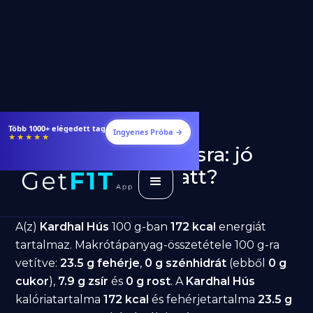
Étrendek, receptek és edzéstervek
Ingyenes Próba →
★★★★★
Kardhal Hús fogyásra: jó
választás diéta alatt?
GetFIT App
Írta -
March 19, 2026
A(z)
Kardhal Hús
100 g-ban
172 kcal
energiát
tartalmaz. Makrótápanyag-összetétele 100 g-ra
vetítve:
23.5 g fehérje
,
0 g szénhidrát
(ebből
0 g
cukor
),
7.9 g zsír
és
0 g rost
. A
Kardhal Hús
kalóriatartalma
172 kcal
és fehérjetartalma
23.5 g