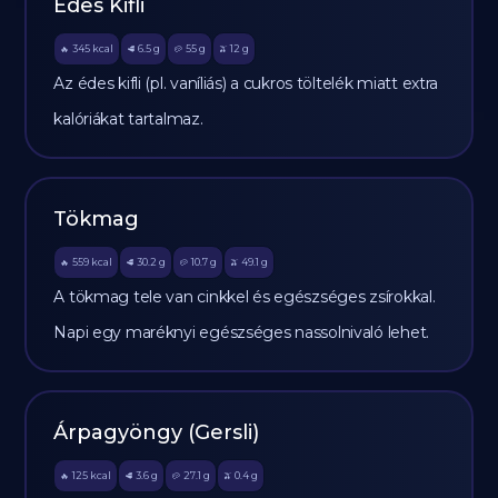
Édes Kifli
345
kcal
6.5
g
55
g
12
g
🔥
🥩
🥔
🫒
Az édes kifli (pl. vaníliás) a cukros töltelék miatt extra
kalóriákat tartalmaz.
Tökmag
559
kcal
30.2
g
10.7
g
49.1
g
🔥
🥩
🥔
🫒
A tökmag tele van cinkkel és egészséges zsírokkal.
Napi egy maréknyi egészséges nassolnivaló lehet.
Árpagyöngy (Gersli)
125
kcal
3.6
g
27.1
g
0.4
g
🔥
🥩
🥔
🫒