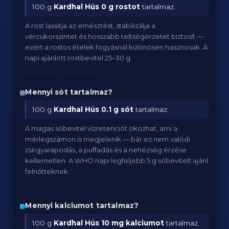
100 g
Kardhal Hús
0 g rostot
tartalmaz.
A rost lassítja az emésztést, stabilizálja a
vércukorszintet és hosszabb teltségérzetet biztosít —
ezért a rostos ételek fogyásnál különösen hasznosak. A
napi ajánlott rostbevitel 25–30 g.
Mennyi sót tartalmaz?
100 g
Kardhal Hús
0.1 g sót
tartalmaz.
A magas sóbevitel vízretenciót okozhat, ami a
mérlegszámon is megjelenik — bár ez nem valódi
zsírgyarapodás, a puffadás és a nehézség érzése
kellemetlen. A WHO napi legfeljebb 5 g sóbevitelt ajánl
felnőtteknek.
Mennyi kalciumot tartalmaz?
100 g
Kardhal Hús
10 mg kalciumot
tartalmaz.