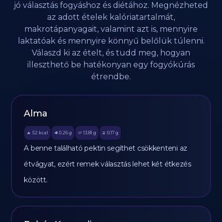
jó választás fogyáshoz és diétához. Megnézheted
az adott ételek kalóriatartalmát,
makrotápanyagait, valamint azt is, mennyire
laktatóak és mennyire könnyű belőlük túlenni.
Válaszd ki az ételt, és tudd meg, hogyan
illeszthető be hatékonyan egy fogyókúrás
étrendbe.
Alma
52
kcal
0.26
g
13.81
g
0.17
g
🔥
🥩
🥔
🫒
A benne található pektin segíthet csökkenteni az
étvágyat, ezért remek választás lehet két étkezés
között.