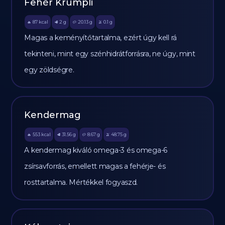
Fehér Krumpli
87
kcal
2
g
20.13
g
0.1
g
🔥
🥩
🥔
🫒
Magas a keményítőtartalma, ezért úgy kell rá
tekinteni, mint egy szénhidrátforrásra, ne úgy, mint
egy zöldségre.
Kendermag
553
kcal
31.56
g
8.67
g
48.75
g
🔥
🥩
🥔
🫒
A kendermag kiváló omega-3 és omega-6
zsírsavforrás, emellett magas a fehérje- és
rosttartalma. Mértékkel fogyaszd.