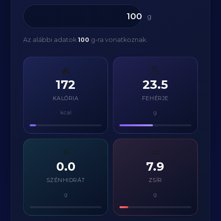
g
Az alábbi adatok
100
g-ra vonatkoznak.
🔥
💪
172
23.5
KALÓRIA
FEHÉRJE
kcal
g
⚡
🧈
0.0
7.9
SZÉNHIDRÁT
ZSÍR
g
g