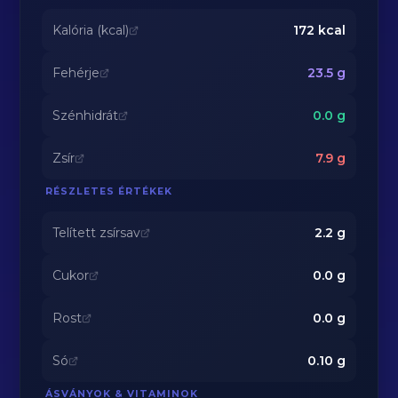
Kalória (kcal)
172
kcal
Fehérje
23.5
g
Szénhidrát
0.0
g
Zsír
7.9
g
RÉSZLETES ÉRTÉKEK
Telített zsírsav
2.2
g
Cukor
0.0
g
Rost
0.0
g
Só
0.10
g
ÁSVÁNYOK & VITAMINOK