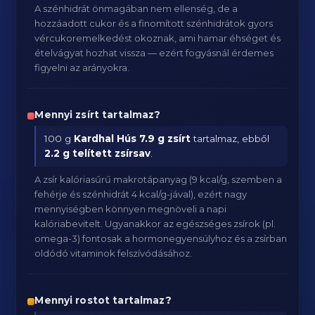
A szénhidrát önmagában nem ellenség, de a
hozzáadott cukor és a finomított szénhidrátok gyors
vércukoremelkedést okoznak, ami hamar éhséget és
ételvágyat hozhat vissza — ezért fogyásnál érdemes
figyelni az arányokra.
Mennyi zsírt tartalmaz?
100 g
Kardhal Hús
7.9 g zsírt
tartalmaz, ebből
2.2 g telített zsírsav
.
A zsír kalóriasűrű makrotápanyag (9 kcal/g, szemben a
fehérje és szénhidrát 4 kcal/g-jával), ezért nagy
mennyiségben könnyen megnöveli a napi
kalóriabevitelt. Ugyanakkor az egészséges zsírok (pl.
omega-3) fontosak a hormonegyensúlyhoz és a zsírban
oldódó vitaminok felszívódásához.
Mennyi rostot tartalmaz?