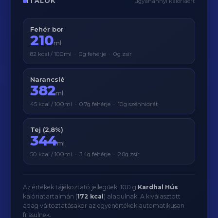
ITALOK
ugyanannyi kalóriáért
Fehér bor
210
ml
82 kcal / 100ml · 0g fehérje · 0g zsír
Narancslé
382
ml
45 kcal / 100ml · 0.7g fehérje · 10g szénhidrát
Tej (2,8%)
344
ml
50 kcal / 100ml · 3.4g fehérje · 2.8g zsír
Az értékek tájékoztató jellegűek, 100 g
Kardhal Hús
kalóriatartalmán (
172 kcal
) alapulnak. A kiválasztott
adag változtatásakor az egyenértékek automatikusan
frissülnek.