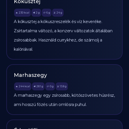
Kókusztej
230
kcal
2
g
6
g
24
g
🔥
🥩
🥔
🫒
A kókusztej a kókuszreszelék és víz keveréke.
Zsírtartalma változó, a konzerv változatok általában
zsírosabbak. Használd currykhez, de számolj a
kalóriáival.
Marhaszegy
244
kcal
28.1
g
0
g
13.8
g
🔥
🥩
🥔
🫒
A marhaszegy egy zsírosabb, kötőszövetes húsrész,
ami hosszú főzés után omlósra puhul.