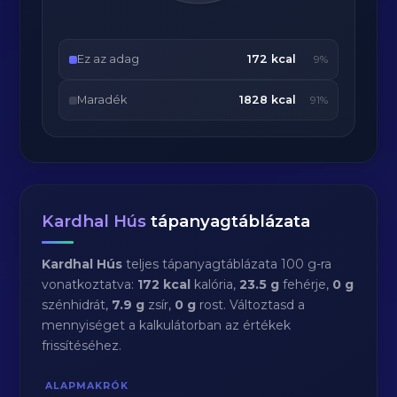
Ez az adag
172 kcal
9%
Maradék
1828 kcal
91%
Kardhal Hús
tápanyagtáblázata
Kardhal Hús
teljes tápanyagtáblázata 100 g-ra
vonatkoztatva:
172 kcal
kalória,
23.5 g
fehérje,
0 g
szénhidrát,
7.9 g
zsír,
0 g
rost. Változtasd a
mennyiséget a kalkulátorban az értékek
frissítéséhez.
ALAPMAKRÓK