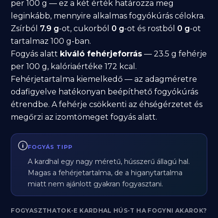
per 100 g — ez a két érték határozza meg
leginkább, mennyire alkalmas fogyókúrás célokra.
Zsírból
7.9 g
-ot, cukorból
0 g
-ot és rostból
0 g
-ot
tartalmaz 100 g-ban.
Fogyás alatt
kiváló fehérjeforrás
— 23.5 g fehérje
per 100 g, kalóriaértéke 172 kcal.
Fehérjetartalma kiemelkedő — az adagméretre
odafigyelve hatékonyan beépíthető fogyókúrás
étrendbe. A fehérje csökkenti az éhségérzetet és
megőrzi az izomtömeget fogyás alatt.
FOGYÁS TIPP
A kardhal egy nagy méretű, hússzerű állagú hal.
Magas a fehérjetartalma, de a higanytartalma
miatt nem ajánlott gyakran fogyasztani.
FOGYASZTHATOK-E KARDHAL HÚS-T HA FOGYNI AKAROK?