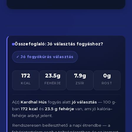
Összefoglaló: Jó választás fogyáshoz?
✓ Jó fogyókúrás választás
172
23.5g
7.9g
0g
KCAL
FEHÉRJE
ZSÍR
ROST
A(z)
Kardhal Hús
fogyás alatt
jó választás
— 100 g-
ban
172 kcal
és
23.5 g fehérje
van, ami jó kalória–
fehérje arányt jelent.
Rendszeresen beilleszthető a napi étrendbe — a