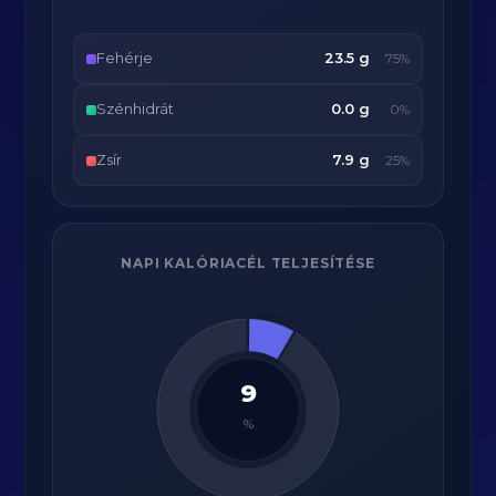
Fehérje
23.5 g
75%
Szénhidrát
0.0 g
0%
Zsír
7.9 g
25%
NAPI KALÓRIACÉL TELJESÍTÉSE
9
%