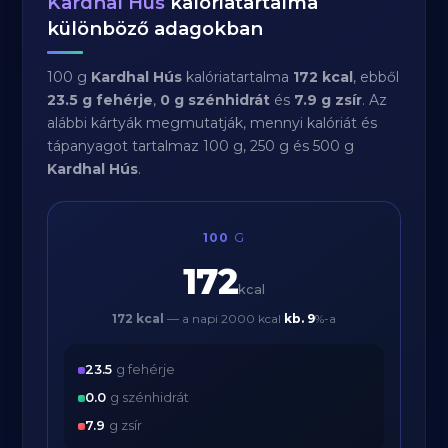
Kardhal Hús
kalóriatartalma
különböző adagokban
100 g
Kardhal Hús
kalóriatartalma
172 kcal
, ebből
23.5 g fehérje
,
0 g szénhidrát
és
7.9 g zsír
. Az
alábbi kártyák megmutatják, mennyi kalóriát és
tápanyagot tartalmaz 100 g, 250 g és 500 g
Kardhal Hús
.
100
G
172
kcal
172 kcal
— a napi 2000 kcal
kb.
9
%-a
23.5
g fehérje
0.0
g szénhidrát
7.9
g zsír