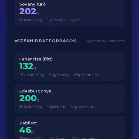
Sovány túró
202
g
85 kcal / 100g · 12g fehérje · 4g zsír
SZÉNHIDRÁTFORRÁSOK
ugyanannyi kalóriáért
Fehér rizs (főtt)
132
g
130 kcal / 100g · 2.4g fehérje · 28g szénhidrát
Édesburgonya
200
g
86 kcal / 100g · 1.6g fehérje · 20g szénhidrát
Zabliszt
46
g
375 kcal / 100g · 13g fehérje · 60g szénhidrát