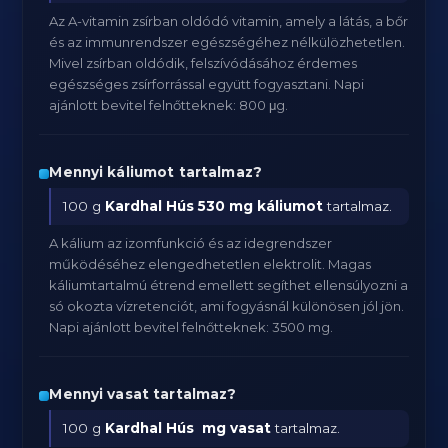
Az A-vitamin zsírban oldódó vitamin, amely a látás, a bőr
és az immunrendszer egészségéhez nélkülözhetetlen.
Mivel zsírban oldódik, felszívódásához érdemes
egészséges zsírforrással együtt fogyasztani. Napi
ajánlott bevitel felnőtteknek: 800 μg.
Mennyi káliumot tartalmaz?
100 g
Kardhal Hús
530 mg káliumot
tartalmaz.
A kálium az izomfunkció és az idegrendszer
működéséhez elengedhetetlen elektrolit. Magas
káliumtartalmú étrend emellett segíthet ellensúlyozni a
só okozta vízretenciót, ami fogyásnál különösen jól jön.
Napi ajánlott bevitel felnőtteknek: 3500 mg.
Mennyi vasat tartalmaz?
100 g
Kardhal Hús
mg vasat
tartalmaz.