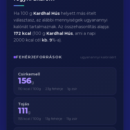
Ha 100 g
Kardhal Hús
helyett más ételt
választasz, az alábbi mennyiségek ugyanannyi
kalóriát tartalmaznak. Az összehasonlítás alapja:
172 kcal
(100 g
Kardhal Hús
, ami a napi
2000 kcal cél
kb.
9
%-a).
FEHÉRJEFORRÁSOK
ugyanannyi kalóriáért
Csirkemell
156
g
110 kcal / 100g · 23g fehérje · 1g zsír
Tojás
111
g
155 kcal / 100g · 13g fehérje · 11g zsír