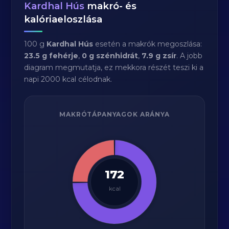
Kardhal Hús
makró- és
kalóriaeloszlása
100 g
Kardhal Hús
esetén a makrók megoszlása:
23.5 g fehérje
,
0 g szénhidrát
,
7.9 g zsír
. A jobb
diagram megmutatja, ez mekkora részét teszi ki a
napi 2000 kcal célodnak.
MAKRÓTÁPANYAGOK ARÁNYA
172
kcal