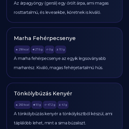
Az árpagyöngy (gersli) egy őrölt árpa, ami magas
rosttartalmú, és levesekbe, köretnek is kiváló.
Marha Fehérpecsenye
218
kcal
27.6
g
0
g
11.1
g
🔥
🥩
🥔
🫒
A marha fehérpecsenye az egyik legsoványabb
marharész. Kiváló, magas fehérjetartalmú hús.
Tönkölybúzás Kenyér
260
kcal
9.1
g
47.2
g
4.1
g
🔥
🥩
🥔
🫒
A tönkölybúzás kenyér a tönkölylisztből készül, ami
táplálóbb lehet, mint a sima búzaliszt.