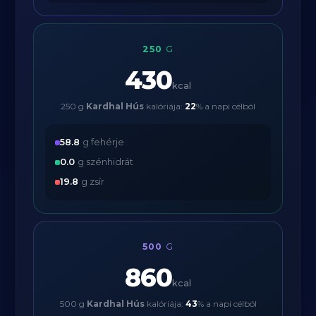
250
G
430
kcal
250 g
Kardhal Hús
kalóriája:
22
% a napi célból
58.8
g fehérje
0.0
g szénhidrát
19.8
g zsír
500
G
860
kcal
500 g
Kardhal Hús
kalóriája:
43
% a napi célból