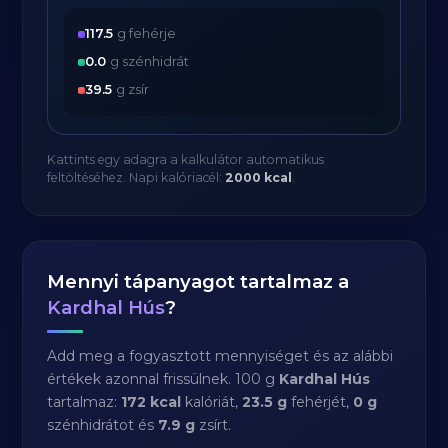
117.5
g fehérje
0.0
g szénhidrát
39.5
g zsír
Kattints egy adagra a kalkulátor automatikus
feltöltéséhez. Napi kalóriacél:
2000 kcal
.
Mennyi tápanyagot tartalmaz a
Kardhal Hús
?
Add meg a fogyasztott mennyiséget és az alábbi
értékek azonnal frissülnek. 100 g
Kardhal Hús
tartalmaz:
172 kcal
kalóriát,
23.5 g
fehérjét,
0 g
szénhidrátot és
7.9 g
zsírt.