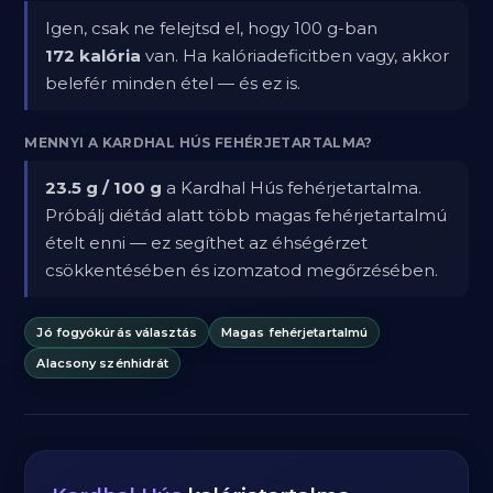
Igen, csak ne felejtsd el, hogy 100 g-ban
172 kalória
van. Ha kalóriadeficitben vagy, akkor
belefér minden étel — és ez is.
MENNYI A KARDHAL HÚS FEHÉRJETARTALMA?
23.5 g / 100 g
a Kardhal Hús fehérjetartalma.
Próbálj diétád alatt több magas fehérjetartalmú
ételt enni — ez segíthet az éhségérzet
csökkentésében és izomzatod megőrzésében.
Jó fogyókúrás választás
Magas fehérjetartalmú
Alacsony szénhidrát