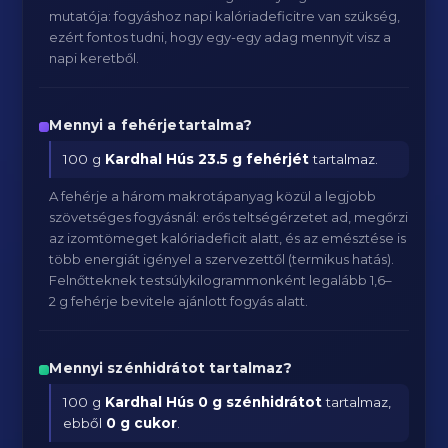
mutatója: fogyáshoz napi kalóriadeficitre van szükség,
ezért fontos tudni, hogy egy-egy adag mennyit visz a
napi keretből.
Mennyi a fehérjetartalma?
100 g
Kardhal Hús
23.5 g fehérjét
tartalmaz.
A fehérje a három makrotápanyag közül a legjobb
szövetséges fogyásnál: erős teltségérzetet ad, megőrzi
az izomtömeget kalóriadeficit alatt, és az emésztése is
több energiát igényel a szervezettől (termikus hatás).
Felnőtteknek testsúlykilogrammonként legalább 1,6–
2 g fehérje bevitele ajánlott fogyás alatt.
Mennyi szénhidrátot tartalmaz?
100 g
Kardhal Hús
0 g szénhidrátot
tartalmaz,
ebből
0 g cukor
.