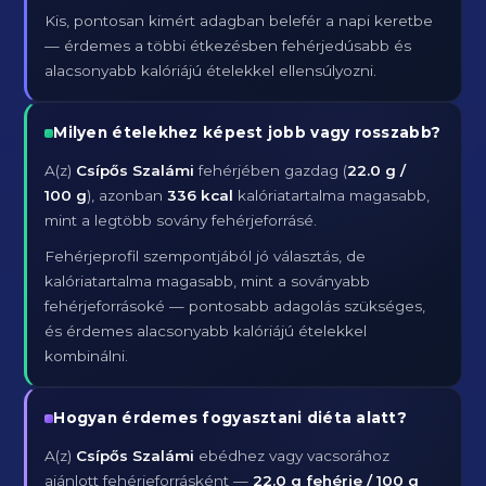
Kis, pontosan kimért adagban belefér a napi keretbe
— érdemes a többi étkezésben fehérjedúsabb és
alacsonyabb kalóriájú ételekkel ellensúlyozni.
Milyen ételekhez képest jobb vagy rosszabb?
A(z)
Csípős Szalámi
fehérjében gazdag (
22.0 g /
100 g
), azonban
336 kcal
kalóriatartalma magasabb,
mint a legtöbb sovány fehérjeforrásé.
Fehérjeprofil szempontjából jó választás, de
kalóriatartalma magasabb, mint a soványabb
fehérjeforrásoké — pontosabb adagolás szükséges,
és érdemes alacsonyabb kalóriájú ételekkel
kombinálni.
Hogyan érdemes fogyasztani diéta alatt?
A(z)
Csípős Szalámi
ebédhez vagy vacsorához
ajánlott fehérjeforrásként —
22.0 g fehérje / 100 g