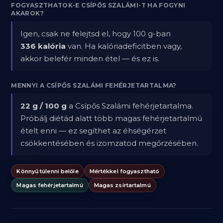
FOGYASZTHATOK-E CSÍPŐS SZALÁMI-T HA FOGYNI
AKAROK?
Igen, csak ne felejtsd el, hogy 100 g-ban
336 kalória
van. Ha kalóriadeficitben vagy,
akkor belefér minden étel — és ez is.
MENNYI A CSÍPŐS SZALÁMI FEHÉRJETARTALMA?
22 g / 100 g
a Csípős Szalámi fehérjetartalma.
Próbálj diétád alatt több magas fehérjetartalmú
ételt enni — ez segíthet az éhségérzet
csökkentésében és izomzatod megőrzésében.
Könnyű túlenni belőle
Mértékkel fogyasztható
Magas fehérjetartalmú
Magas zsírtartalmú