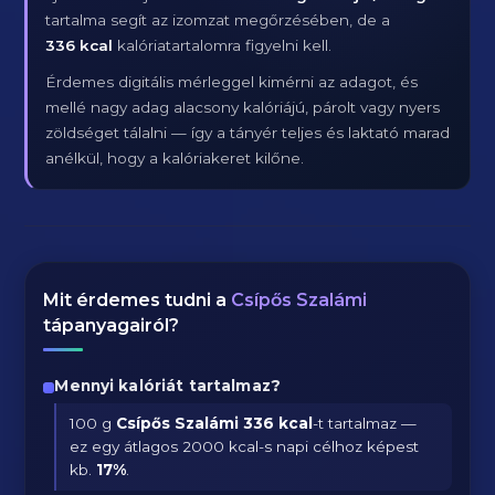
tartalma segít az izomzat megőrzésében, de a
336 kcal
kalóriatartalomra figyelni kell.
Érdemes digitális mérleggel kimérni az adagot, és
mellé nagy adag alacsony kalóriájú, párolt vagy nyers
zöldséget tálalni — így a tányér teljes és laktató marad
anélkül, hogy a kalóriakeret kilőne.
Mit érdemes tudni a
Csípős Szalámi
tápanyagairól?
Mennyi kalóriát tartalmaz?
100 g
Csípős Szalámi
336 kcal
-t tartalmaz —
ez egy átlagos 2000 kcal-s napi célhoz képest
kb.
17
%
.