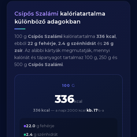
Csípős Szalámi
kalóriatartalma
különböző adagokban
100 g
Csípős Szalámi
kalóriatartalma
336 kcal
,
ebből
22 g fehérje
,
2.4 g szénhidrát
és
26 g
zsír
. Az alábbi kártyák megmutatják, mennyi
kalóriát és tápanyagot tartalmaz 100 g, 250 g és
500 g
Csípős Szalámi
.
100
G
336
kcal
336 kcal
— a napi 2000 kcal
kb.
17
%-a
22.0
g fehérje
2.4
g szénhidrát