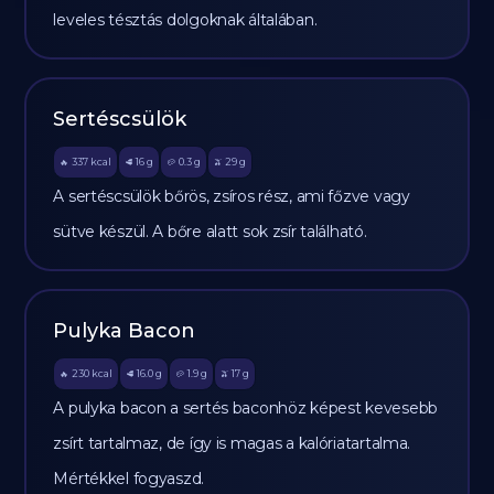
leveles tésztás dolgoknak általában.
Sertéscsülök
337
kcal
16
g
0.3
g
29
g
🔥
🥩
🥔
🫒
A sertéscsülök bőrös, zsíros rész, ami főzve vagy
sütve készül. A bőre alatt sok zsír található.
Pulyka Bacon
230
kcal
16.0
g
1.9
g
17
g
🔥
🥩
🥔
🫒
A pulyka bacon a sertés baconhöz képest kevesebb
zsírt tartalmaz, de így is magas a kalóriatartalma.
Mértékkel fogyaszd.