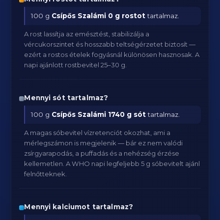
100 g
Csípős Szalámi
0 g rostot
tartalmaz.
A rost lassítja az emésztést, stabilizálja a
vércukorszintet és hosszabb teltségérzetet biztosít —
ezért a rostos ételek fogyásnál különösen hasznosak. A
napi ajánlott rostbevitel 25–30 g.
Mennyi sót tartalmaz?
100 g
Csípős Szalámi
1740 g sót
tartalmaz.
A magas sóbevitel vízretenciót okozhat, ami a
mérlegszámon is megjelenik — bár ez nem valódi
zsírgyarapodás, a puffadás és a nehézség érzése
kellemetlen. A WHO napi legfeljebb 5 g sóbevitelt ajánl
felnőtteknek.
Mennyi kalciumot tartalmaz?