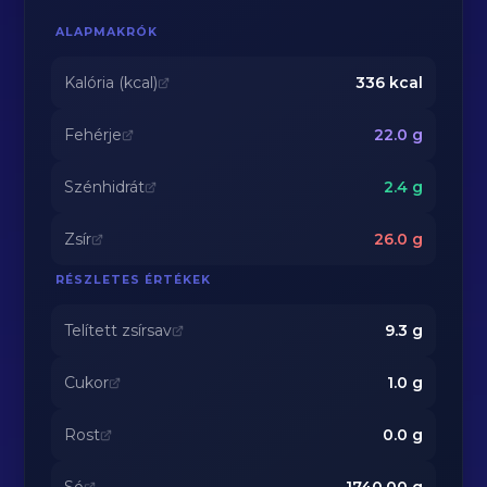
ALAPMAKRÓK
Kalória (kcal)
336
kcal
Fehérje
22.0
g
Szénhidrát
2.4
g
Zsír
26.0
g
RÉSZLETES ÉRTÉKEK
Telített zsírsav
9.3
g
Cukor
1.0
g
Rost
0.0
g