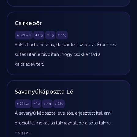
Csirkebőr
349
kcal
13
g
0
g
32
g
🔥
🥩
🥔
🫒
Sok ízt ad a húsnak, de szinte tiszta zsír. Érdemes
sütés után eltávolítani, hogy csökkentsd a
kalóriabevitelt.
Savanyúkáposzta Lé
20
kcal
1
g
4
g
0.1
g
🔥
🥩
🥔
🫒
A savanyú káposzta leve sós, erjesztett ital, ami
probiotikumokat tartalmazhat, de a sótartalma
magas.