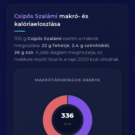
Csípős Szalámi
makró- és
kalóriaeloszlása
100 g
Csípős Szalámi
esetén a makrók
megoszlása:
22 g fehérje
,
2.4 g szénhidrát
,
26 g zsír
. A jobb diagram megmutatja, ez
mekkora részét teszi ki a napi 2000 kcal célodnak.
MAKRÓTÁPANYAGOK ARÁNYA
336
kcal