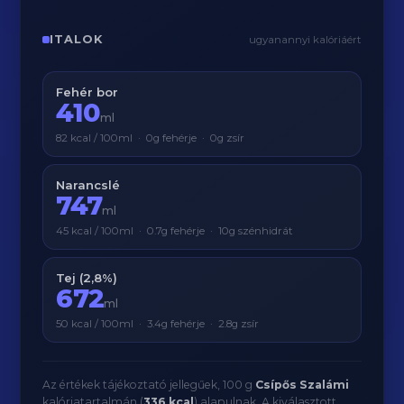
ITALOK
ugyanannyi kalóriáért
Fehér bor
410
ml
82 kcal / 100ml · 0g fehérje · 0g zsír
Narancslé
747
ml
45 kcal / 100ml · 0.7g fehérje · 10g szénhidrát
Tej (2,8%)
672
ml
50 kcal / 100ml · 3.4g fehérje · 2.8g zsír
Az értékek tájékoztató jellegűek, 100 g
Csípős Szalámi
kalóriatartalmán (
336 kcal
) alapulnak. A kiválasztott