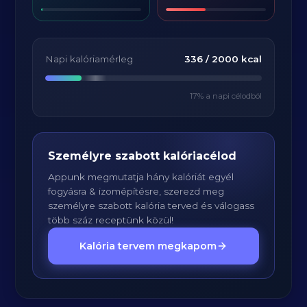
Napi kalóriamérleg
336
/
2000
kcal
17
% a napi célodból
Személyre szabott kalóriacélod
Appunk megmutatja hány kalóriát egyél
fogyásra & izomépítésre, szerezd meg
személyre szabott kalória terved és válogass
több száz receptünk közül!
Kalória tervem megkapom