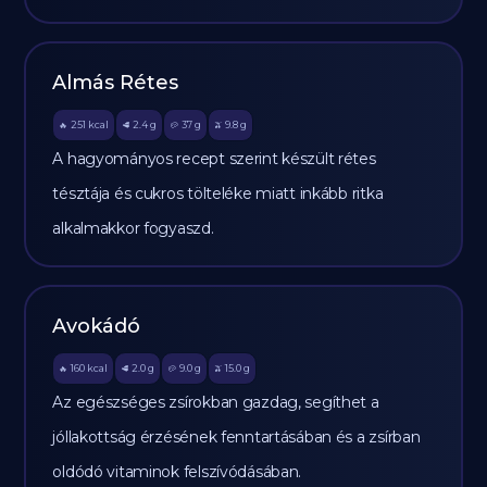
Almás Rétes
251
kcal
2.4
g
37
g
9.8
g
🔥
🥩
🥔
🫒
A hagyományos recept szerint készült rétes
tésztája és cukros tölteléke miatt inkább ritka
alkalmakkor fogyaszd.
Avokádó
160
kcal
2.0
g
9.0
g
15.0
g
🔥
🥩
🥔
🫒
Az egészséges zsírokban gazdag, segíthet a
jóllakottság érzésének fenntartásában és a zsírban
oldódó vitaminok felszívódásában.