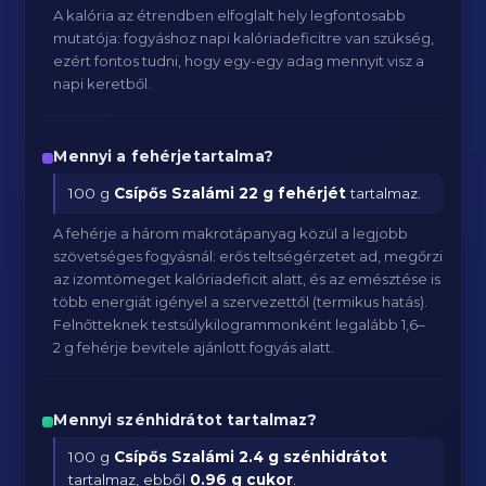
A kalória az étrendben elfoglalt hely legfontosabb
mutatója: fogyáshoz napi kalóriadeficitre van szükség,
ezért fontos tudni, hogy egy-egy adag mennyit visz a
napi keretből.
Mennyi a fehérjetartalma?
100 g
Csípős Szalámi
22 g fehérjét
tartalmaz.
A fehérje a három makrotápanyag közül a legjobb
szövetséges fogyásnál: erős teltségérzetet ad, megőrzi
az izomtömeget kalóriadeficit alatt, és az emésztése is
több energiát igényel a szervezettől (termikus hatás).
Felnőtteknek testsúlykilogrammonként legalább 1,6–
2 g fehérje bevitele ajánlott fogyás alatt.
Mennyi szénhidrátot tartalmaz?
100 g
Csípős Szalámi
2.4 g szénhidrátot
tartalmaz, ebből
0.96 g cukor
.