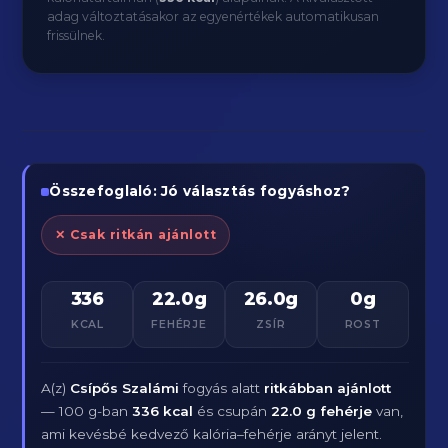
adag változtatásakor az egyenértékek automatikusan
frissülnek.
Összefoglaló: Jó választás fogyáshoz?
✕ Csak ritkán ajánlott
336
22.0g
26.0g
0g
KCAL
FEHÉRJE
ZSÍR
ROST
A(z)
Csípős Szalámi
fogyás alatt
ritkábban ajánlott
— 100 g-ban
336 kcal
és csupán
22.0 g fehérje
van,
ami kevésbé kedvező kalória–fehérje arányt jelent.