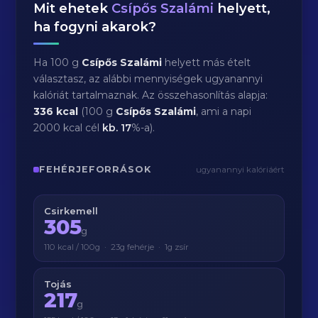
Mit ehetek
Csípős Szalámi
helyett,
ha fogyni akarok?
Ha 100 g
Csípős Szalámi
helyett más ételt
választasz, az alábbi mennyiségek ugyanannyi
kalóriát tartalmaznak. Az összehasonlítás alapja:
336 kcal
(100 g
Csípős Szalámi
, ami a napi
2000 kcal cél
kb.
17
%-a).
FEHÉRJEFORRÁSOK
ugyanannyi kalóriáért
Csirkemell
305
g
110 kcal / 100g · 23g fehérje · 1g zsír
Tojás
217
g