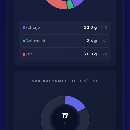
Fehérje
22.0 g
44%
Szénhidrát
2.4 g
5%
Zsír
26.0 g
51%
NAPI KALÓRIACÉL TELJESÍTÉSE
17
%