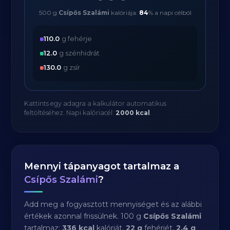
500 g
Csípős Szalámi
kalóriája:
84
% a napi célból
110.0
g fehérje
12.0
g szénhidrát
130.0
g zsír
Kattints egy adagra a kalkulátor automatikus
feltöltéséhez. Napi kalóriacél:
2000 kcal
.
Mennyi tápanyagot tartalmaz a
Csípős Szalámi
?
Add meg a fogyasztott mennyiséget és az alábbi
értékek azonnal frissülnek. 100 g
Csípős Szalámi
tartalmaz:
336 kcal
kalóriát,
22 g
fehérjét,
2.4 g