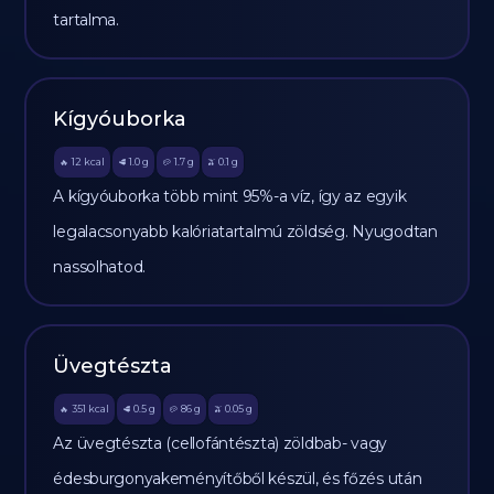
tartalma.
Kígyóuborka
12
kcal
1.0
g
1.7
g
0.1
g
🔥
🥩
🥔
🫒
A kígyóuborka több mint 95%-a víz, így az egyik
legalacsonyabb kalóriatartalmú zöldség. Nyugodtan
nassolhatod.
Üvegtészta
351
kcal
0.5
g
86
g
0.05
g
🔥
🥩
🥔
🫒
Az üvegtészta (cellofántészta) zöldbab- vagy
édesburgonyakeményítőből készül, és főzés után