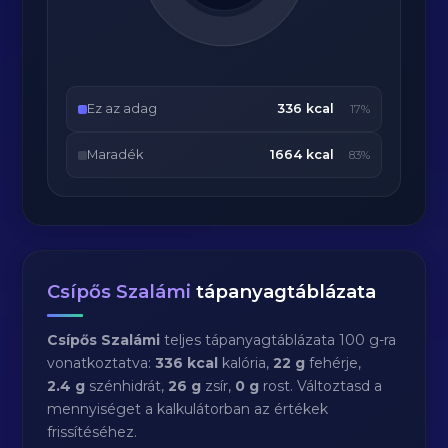
Ez az adag
336 kcal
17%
Maradék
1664 kcal
83%
Csípős Szalámi
tápanyagtáblázata
Csípős Szalámi
teljes tápanyagtáblázata 100 g-ra
vonatkoztatva:
336 kcal
kalória,
22 g
fehérje,
2.4 g
szénhidrát,
26 g
zsír,
0 g
rost. Változtasd a
mennyiséget a kalkulátorban az értékek
frissítéséhez.