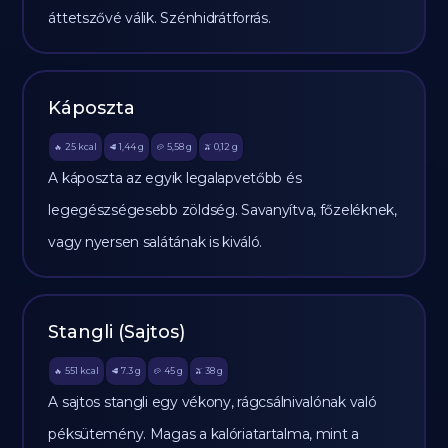
áttetszővé válik. Szénhidrátforrás.
Káposzta
25
kcal
1,44
g
5,58
g
0,12
g
🔥
🥩
🥔
🫒
A káposzta az egyik legalapvetőbb és
legegészségesebb zöldség. Savanyítva, főzeléknek,
vagy nyersen salátának is kiváló.
Stangli (Sajtos)
551
kcal
7.3
g
45
g
38
g
🔥
🥩
🥔
🫒
A sajtos stangli egy vékony, rágcsálnivalónak való
péksütemény. Magas a kalóriatartalma, mint a