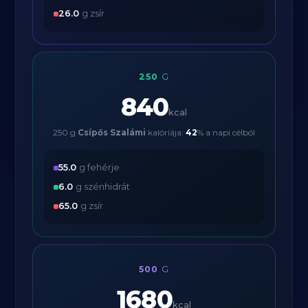
26.0
g zsír
250
G
840
kcal
250 g
Csípős Szalámi
kalóriája:
42
% a napi célból
55.0
g fehérje
6.0
g szénhidrát
65.0
g zsír
500
G
1680
kcal