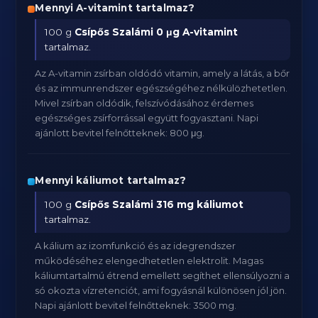
Mennyi A-vitamint tartalmaz?
100 g
Csípős Szalámi
0 μg A-vitamint
tartalmaz.
Az A-vitamin zsírban oldódó vitamin, amely a látás, a bőr
és az immunrendszer egészségéhez nélkülözhetetlen.
Mivel zsírban oldódik, felszívódásához érdemes
egészséges zsírforrással együtt fogyasztani. Napi
ajánlott bevitel felnőtteknek: 800 μg.
Mennyi káliumot tartalmaz?
100 g
Csípős Szalámi
316 mg káliumot
tartalmaz.
A kálium az izomfunkció és az idegrendszer
működéséhez elengedhetetlen elektrolit. Magas
káliumtartalmú étrend emellett segíthet ellensúlyozni a
só okozta vízretenciót, ami fogyásnál különösen jól jön.
Napi ajánlott bevitel felnőtteknek: 3500 mg.