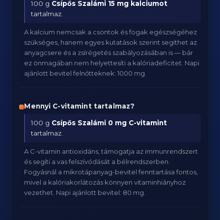
100 g
Csípős Szalámi
15 mg kalciumot
tartalmaz.
A kalcium nemcsak a csontok és fogak egészségéhez
szükséges, hanem egyes kutatások szerint segíthet az
anyagcsere és a zsírégetés szabályozásában is — bár
ez önmagában nem helyettesíti a kalóriadeficitet. Napi
ajánlott bevitel felnőtteknek: 1000 mg.
Mennyi C-vitamint tartalmaz?
100 g
Csípős Szalámi
0 mg C-vitamint
tartalmaz.
A C-vitamin antioxidáns, támogatja az immunrendszert
és segíti a vas felszívódását a bélrendszerben.
Fogyásnál a mikrotápanyag-bevitel fenntartása fontos,
mivel a kalóriakorlátozás könnyen vitaminhiányhoz
vezethet. Napi ajánlott bevitel: 80 mg.