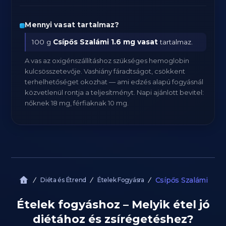
Mennyi vasat tartalmaz?
100 g
Csípős Szalámi
1.6 mg vasat
tartalmaz.
A vas az oxigénszállításhoz szükséges hemoglobin
kulcsösszetevője. Vashiány fáradtságot, csökkent
terhelhetőséget okozhat — ami edzés alapú fogyásnál
közvetlenül rontja a teljesítményt. Napi ajánlott bevitel:
nőknek 18 mg, férfiaknak 10 mg.
Csípős Szalámi
Diéta és Étrend
Ételek Fogyásra
Ételek fogyáshoz – Melyik étel jó
diétához és zsírégetéshez?