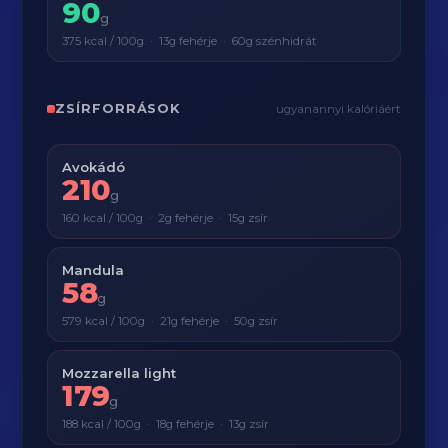
90
g
375 kcal / 100g · 13g fehérje · 60g szénhidrát
ZSÍRFORRÁSOK
ugyanannyi kalóriáért
Avokádó
210
g
160 kcal / 100g · 2g fehérje · 15g zsír
Mandula
58
g
579 kcal / 100g · 21g fehérje · 50g zsír
Mozzarella light
179
g
188 kcal / 100g · 18g fehérje · 13g zsír