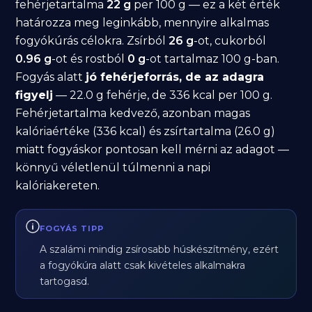
fehérjetartalma
22 g
per 100 g — ez a két érték
határozza meg leginkább, mennyire alkalmas
fogyókúrás célokra. Zsírból
26 g
-ot, cukorból
0.96 g
-ot és rostból
0 g
-ot tartalmaz 100 g-ban.
Fogyás alatt
jó fehérjeforrás, de az adagra
figyelj
— 22.0 g fehérje, de 336 kcal per 100 g.
Fehérjetartalma kedvező, azonban magas
kalóriaértéke (336 kcal) és zsírtartalma (26.0 g)
miatt fogyáskor pontosan kell mérni az adagot —
könnyű véletlenül túlmenni a napi
kalóriakereten.
FOGYÁS TIPP
A szalámi mindig zsírosabb húskészítmény, ezért
a fogyókúra alatt csak kivételes alkalmakra
tartogasd.