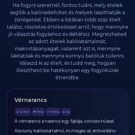
Ha fogyni szeretnél, fontos tudni, mely ételek
segítik a kalóriadeficitet és melyek lassíthatják a
zsírégetést. Ebben a listában több száz ételt
találsz, részletes értékeléssel arról, hogy mennyire
jó választás fogyáshoz és diétához. Megnézheted
az adott ételek kalóriatartalmát,
makrotápanyagait, valamint azt is, mennyire
laktatóak és mennyire könnyű belőlük túlenni.
Válaszd ki az ételt, és tudd meg, hogyan
illeszthető be hatékonyan egy fogyókúrás
étrendbe.
Vérnarancs
52
kcal
0.65
g
13.64
g
0
g
🔥
🥩
🥔
🫒
A vérnarancs a narancs egy fajtája, vöröses hússal.
Alacsony kalóriatartalmú, és magas az antioxidáns-