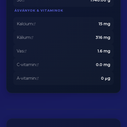
Só
1740.00
g
ÁSVÁNYOK & VITAMINOK
Kalcium
15
mg
Kálium
316
mg
Vas
1.6
mg
C-vitamin
0.0
mg
A-vitamin
0
μg