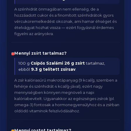
A szénhidrát önmagában nem ellenség, de a
hozzáadott cukor és a finomított szénhidrátok gyors
vércukoremelkedést okoznak, ami hamar éhséget és
ételvágyat hozhat vissza — ezért fogyásnál érdemes
figyelni az arányokra.
Mennyi zsírt tartalmaz?
100 g
Csípős Szalámi
26 g zsírt
tartalmaz,
ebből
9.3 g telített zsírsav
.
A zsír kalóriasűrű makrotápanyag (9 kcal/g, szemben a
fehérje és szénhidrát 4 kcal/g-jával), ezért nagy
mennyiségben könnyen megnöveli a napi
kalóriabevitelt. Ugyanakkor az egészséges zsírok (pl.
omega-3) fontosak a hormonegyensúlyhoz és a zsírban
oldódó vitaminok felszívódásához.
Mennyi rostot tartalmaz?