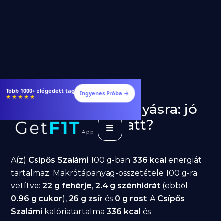
Több 1000+ elégedett tag
Ingyenes Próba →
★★★★★
Csípős Szalámi fogyásra: jó
választás diéta alatt?
GetFIT App
Írta -
March 19, 2026
A(z)
Csípős Szalámi
100 g-ban
336 kcal
energiát
tartalmaz. Makrótápanyag-összetétele 100 g-ra
vetítve:
22 g fehérje
,
2.4 g szénhidrát
(ebből
0.96 g cukor
),
26 g zsír
és
0 g rost
. A
Csípős
Szalámi
kalóriatartalma
336 kcal
és