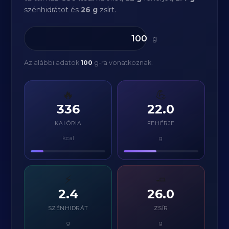
szénhidrátot és
26 g
zsírt.
g
Az alábbi adatok
100
g-ra vonatkoznak.
🔥
💪
336
22.0
KALÓRIA
FEHÉRJE
kcal
g
⚡
🧈
2.4
26.0
SZÉNHIDRÁT
ZSÍR
g
g