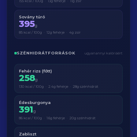
155 kcal / 100g · 13g fehérje · 11g zsír
Sovány túró
395
g
85 kcal / 100g · 12g fehérje · 4g zsír
SZÉNHIDRÁTFORRÁSOK
ugyanannyi kalóriáért
Fehér rizs (főtt)
258
g
130 kcal / 100g · 2.4g fehérje · 28g szénhidrát
Édesburgonya
391
g
86 kcal / 100g · 1.6g fehérje · 20g szénhidrát
Zabliszt