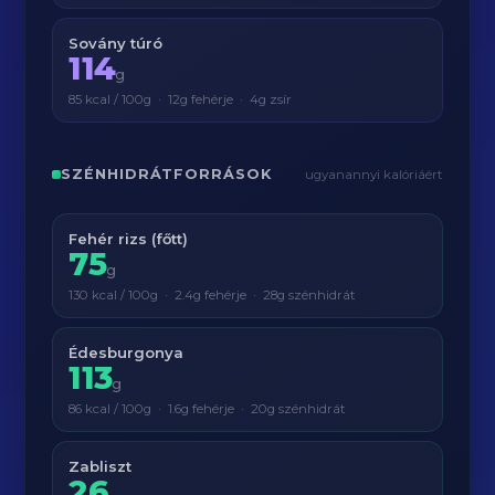
Sovány túró
114
g
85 kcal / 100g · 12g fehérje · 4g zsír
SZÉNHIDRÁTFORRÁSOK
ugyanannyi kalóriáért
Fehér rizs (főtt)
75
g
130 kcal / 100g · 2.4g fehérje · 28g szénhidrát
Édesburgonya
113
g
86 kcal / 100g · 1.6g fehérje · 20g szénhidrát
Zabliszt
26