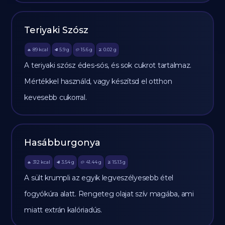
Teriyaki Szósz
89
kcal
5.9
g
15.6
g
0.02
g
🔥
🥩
🥔
🫒
A teriyaki szósz édes-sós, és sok cukrot tartalmaz.
Mértékkel használd, vagy készítsd el otthon
kevesebb cukorral.
Hasábburgonya
312
kcal
3.54
g
41.44
g
15.13
g
🔥
🥩
🥔
🫒
A sült krumpli az egyik legveszélyesebb étel
fogyókúra alatt. Rengeteg olajat szív magába, ami
miatt extrán kalóriadús.