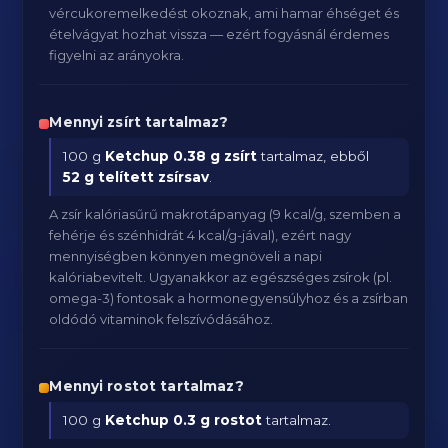
vércukoremelkedést okoznak, ami hamar éhséget és
ételvágyat hozhat vissza — ezért fogyásnál érdemes
figyelni az arányokra.
Mennyi zsírt tartalmaz?
100 g
Ketchup
0.38 g zsírt
tartalmaz, ebből
52 g telített zsírsav
.
A zsír kalóriasűrű makrotápanyag (9 kcal/g, szemben a
fehérje és szénhidrát 4 kcal/g-jával), ezért nagy
mennyiségben könnyen megnöveli a napi
kalóriabevitelt. Ugyanakkor az egészséges zsírok (pl.
omega-3) fontosak a hormonegyensúlyhoz és a zsírban
oldódó vitaminok felszívódásához.
Mennyi rostot tartalmaz?
100 g
Ketchup
0.3 g rostot
tartalmaz.