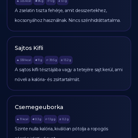
335
kcal
86
g
0
g
0.1
g
🔥
🥩
🥔
🫒
A zselatin tiszta fehérje, amit desszertekhez,
kocsonyához használnak. Nincs szénhidráttartalma.
Sajtos Kifli
330
kcal
11
g
39.5
g
13.2
g
🔥
🥩
🥔
🫒
A sajtos kifli tésztájába vagy a tetejére sajt kerül, ami
növeli a kalória- és zsírtartalmát.
Csemegeuborka
11
kcal
0.3
g
1.1 g
g
0.2
g
🔥
🥩
🥔
🫒
Szinte nulla kalória, kiválóan pótolja a ropogós