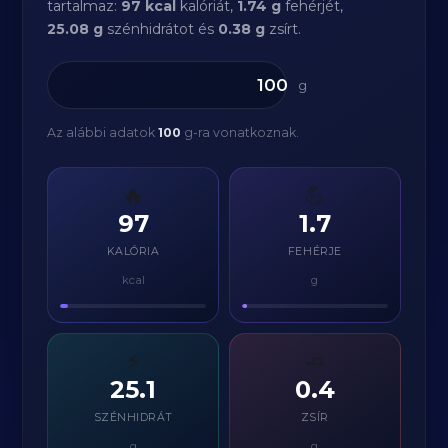
tartalmaz:
97 kcal
kalóriát,
1.74 g
fehérjét,
25.08 g
szénhidrátot és
0.38 g
zsírt.
g
Az alábbi adatok
100
g-ra vonatkoznak.
🔥
💪
97
1.7
KALÓRIA
FEHÉRJE
kcal
g
⚡
🧈
25.1
0.4
SZÉNHIDRÁT
ZSÍR
g
g