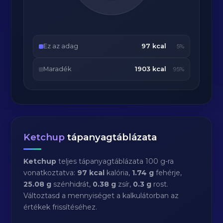
Ez az adag
97 kcal
5%
Maradék
1903 kcal
95%
Ketchup
tápanyagtáblázata
Ketchup
teljes tápanyagtáblázata 100 g-ra
vonatkoztatva:
97 kcal
kalória,
1.74 g
fehérje,
25.08 g
szénhidrát,
0.38 g
zsír,
0.3 g
rost.
Változtasd a mennyiséget a kalkulátorban az
értékek frissítéséhez.