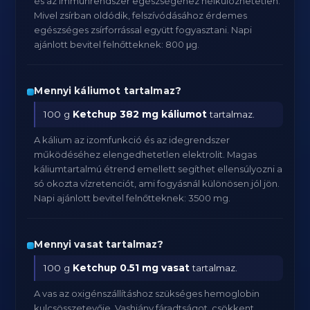
és az immunrendszer egészségéhez nélkülözhetetlen.
Mivel zsírban oldódik, felszívódásához érdemes
egészséges zsírforrással együtt fogyasztani. Napi
ajánlott bevitel felnőtteknek: 800 μg.
Mennyi káliumot tartalmaz?
100 g
Ketchup
382 mg káliumot
tartalmaz.
A kálium az izomfunkció és az idegrendszer
működéséhez elengedhetetlen elektrolit. Magas
káliumtartalmú étrend emellett segíthet ellensúlyozni a
só okozta vízretenciót, ami fogyásnál különösen jól jön.
Napi ajánlott bevitel felnőtteknek: 3500 mg.
Mennyi vasat tartalmaz?
100 g
Ketchup
0.51 mg vasat
tartalmaz.
A vas az oxigénszállításhoz szükséges hemoglobin
kulcsösszetevője. Vashiány fáradtságot, csökkent