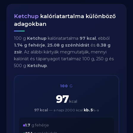
Ketchup
kalóriatartalma különböző
adagokban
100 g
Ketchup
kalóriatartalma
97 kcal
, ebből
1.74 g fehérje
,
25.08 g szénhidrát
és
0.38 g
zsír
. Az alábbi kártyák megmutatják, mennyi
kalóriát és tápanyagot tartalmaz 100 g, 250 g és
500 g
Ketchup
.
100
G
97
kcal
97 kcal
— a napi 2000 kcal
kb.
5
%-a
1.7
g fehérje