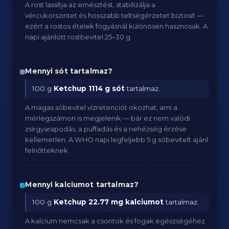
A rost lassítja az emésztést, stabilizálja a
vércukorszintet és hosszabb teltségérzetet biztosít —
ezért a rostos ételek fogyásnál különösen hasznosak. A
napi ajánlott rostbevitel 25–30 g.
Mennyi sót tartalmaz?
100 g
Ketchup
1114 g sót
tartalmaz.
A magas sóbevitel vízretenciót okozhat, ami a
mérlegszámon is megjelenik — bár ez nem valódi
zsírgyarapodás, a puffadás és a nehézség érzése
kellemetlen. A WHO napi legfeljebb 5 g sóbevitelt ajánl
felnőtteknek.
Mennyi kalciumot tartalmaz?
100 g
Ketchup
22.77 mg kalciumot
tartalmaz.
A kalcium nemcsak a csontok és fogak egészségéhez