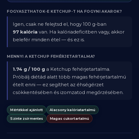
FOGYASZTHATOK-E KETCHUP-T HA FOGYNI AKAROK?
Igen, csak ne felejtsd el, hogy 100 g-ban
97 kalória
van. Ha kalóriadeficitben vagy, akkor
belefér minden étel — és ez is.
MENNYI A KETCHUP FEHÉRJETARTALMA?
1.74 g / 100 g
a Ketchup fehérjetartalma.
Próbálj diétád alatt több magas fehérjetartalmú
ételt enni — ez segíthet az éhségérzet
csökkentésében és izomzatod megőrzésében.
Mértékkel ajánlott
Alacsony kalóriatartalmú
Szinte zsírmentes
Magas cukortartalmú