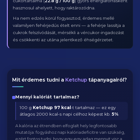
cukortartalma (
22.8 g / 100 g
) gyors energiaforrásként
hasznosul ahelyett, hogy raktározódna.
Ha nem edzés körül fogyasztod, érdemes mellé
valamilyen fehérjedús ételt enni — a fehérje lassítja a
cukrok felszívódását, mérsékli a vércukor-ingadozást
és csökkenti az utána jelentkező éhségérzetet.
Mit érdemes tudni a
Ketchup
tápanyagairól?
Mennyi kalóriát tartalmaz?
100 g
Ketchup
97 kcal
-t tartalmaz — ez egy
átlagos 2000 kcal-s napi célhoz képest kb.
5
%
.
A kalória az étrendben elfoglalt hely legfontosabb
mutatója: fogyáshoz napi kalóriadeficitre van szükség,
ezért fontos tudni, hogy egy-egy adag mennyit visz a