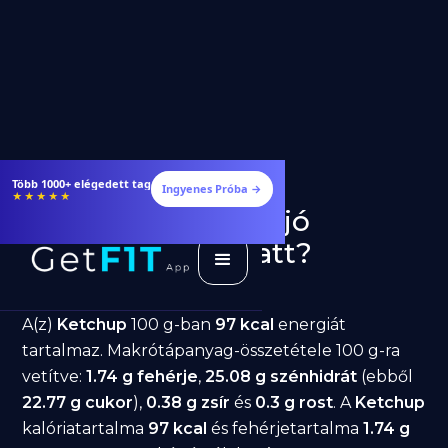
Több 1000+ elégedett tag
Ingyenes Próba →
★★★★★
Ketchup fogyásra: jó
választás diéta alatt?
GetFIT App
Írta -
March 19, 2026
A(z)
Ketchup
100 g-ban
97 kcal
energiát
tartalmaz. Makrótápanyag-összetétele 100 g-ra
vetítve:
1.74 g fehérje
,
25.08 g szénhidrát
(ebből
22.77 g cukor
),
0.38 g zsír
és
0.3 g rost
. A
Ketchup
kalóriatartalma
97 kcal
és fehérjetartalma
1.74 g