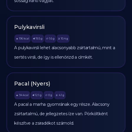
sósság iránti vágyat.
Pulykavirsli
196
kcal
19.5
g
1.6
g
10.4
g
🔥
🥩
🥔
🫒
A pulykavirsli lehet alacsonyabb zsírtartalmú, mint a
sertés virsli, de így is ellenőrizd a címkét.
Pacal (Nyers)
94
kcal
12.1
g
0
g
4.1
g
🔥
🥩
🥔
🫒
A pacal a marha gyomrának egy része. Alacsony
zsírtartalmú, de jellegzetes íze van. Pörköltként
készítve a zsiradékot számold.