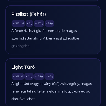
Rizsliszt (Fehér)
366
kcal
6
g
80.1
g
1.4
g
🔥
🥩
🥔
🫒
A fehér rizsliszt gluténmentes, de magas
szénhidráttartalmú. A barna rizsliszt rostban
gazdagabb.
Light Túró
98
kcal
11.1
g
3.4
g
4.3
g
🔥
🥩
🥔
🫒
A light túró (vagy sovány túró) zsírszegény, magas
fehérjetartalmú tejtermék, ami a fogyókúra egyik
alapköve lehet.