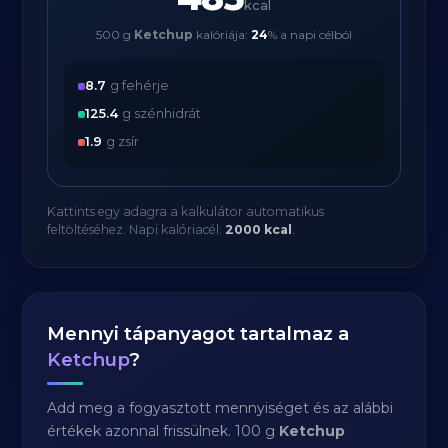
kcal
500 g
Ketchup
kalóriája:
24
% a napi célból
8.7
g fehérje
125.4
g szénhidrát
1.9
g zsír
Kattints egy adagra a kalkulátor automatikus
feltöltéséhez. Napi kalóriacél:
2000 kcal
.
Mennyi tápanyagot tartalmaz a
Ketchup
?
Add meg a fogyasztott mennyiséget és az alábbi
értékek azonnal frissülnek. 100 g
Ketchup