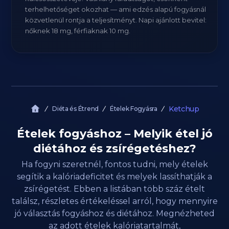
terhelhetőséget okozhat — ami edzés alapú fogyásnál
közvetlenül rontja a teljesítményt. Napi ajánlott bevitel:
nőknek 18 mg, férfiaknak 10 mg.
Ketchup
Diéta és Étrend
Ételek Fogyásra
Ételek fogyáshoz – Melyik étel jó
diétához és zsírégetéshez?
Ha fogyni szeretnél, fontos tudni, mely ételek
segítik a kalóriadeficitet és melyek lassíthatják a
zsírégetést. Ebben a listában több száz ételt
találsz, részletes értékeléssel arról, hogy mennyire
jó választás fogyáshoz és diétához. Megnézheted
az adott ételek kalóriatartalmát,