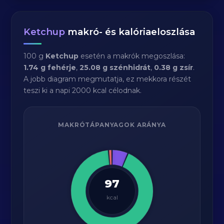
Ketchup
makró- és kalóriaeloszlása
100 g
Ketchup
esetén a makrók megoszlása:
1.74 g fehérje
,
25.08 g szénhidrát
,
0.38 g zsír
.
A jobb diagram megmutatja, ez mekkora részét
teszi ki a napi 2000 kcal célodnak.
MAKRÓTÁPANYAGOK ARÁNYA
97
kcal