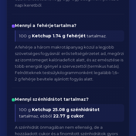
napi keretből.
Mennyi a fehérjetartalma?
100 g
Ketchup
1.74 g fehérjét
tartalmaz.
A fehérje a három makrotápanyag közül a legjobb
szövetséges fogyásnál: erős teltségérzetet ad, megőrzi
az izomtömeget kalóriadeficit alatt, és az emésztése is
több energiát igényel a szervezettől (termikus hatás).
Felnőtteknek testsúlykilogrammonként legalább 1,6–
2 g fehérje bevitele ajánlott fogyás alatt.
Mennyi szénhidrátot tartalmaz?
100 g
Ketchup
25.08 g szénhidrátot
tartalmaz, ebből
22.77 g cukor
.
A szénhidrát önmagában nem ellenség, de a
hozzáadott cukor és a finomított szénhidrátok gyors