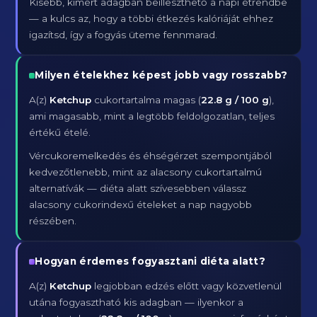
Kisebb, kimért adagban beilleszthető a napi étrendbe
— a kulcs az, hogy a többi étkezés kalóriáját ehhez
igazítsd, így a fogyás üteme fennmarad.
Milyen ételekhez képest jobb vagy rosszabb?
A(z)
Ketchup
cukortartalma magas (
22.8 g / 100 g
),
ami magasabb, mint a legtöbb feldolgozatlan, teljes
értékű ételé.
Vércukoremelkedés és éhségérzet szempontjából
kedvezőtlenebb, mint az alacsony cukortartalmú
alternatívák — diéta alatt szívesebben válassz
alacsony cukorindexű ételeket a nap nagyobb
részében.
Hogyan érdemes fogyasztani diéta alatt?
A(z)
Ketchup
legjobban edzés előtt vagy közvetlenül
utána fogyasztható kis adagban — ilyenkor a