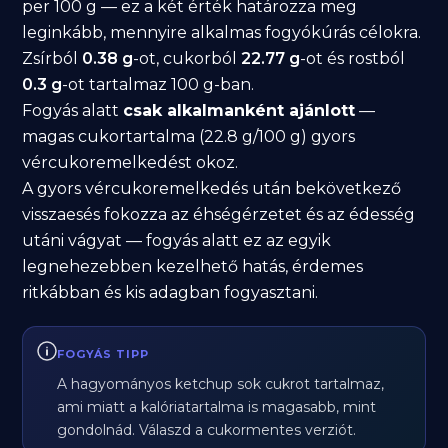
per 100 g — ez a két érték határozza meg
leginkább, mennyire alkalmas fogyókúrás célokra.
Zsírból
0.38 g
-ot, cukorból
22.77 g
-ot és rostból
0.3 g
-ot tartalmaz 100 g-ban.
Fogyás alatt
csak alkalmanként ajánlott
—
magas cukortartalma (22.8 g/100 g) gyors
vércukoremelkedést okoz.
A gyors vércukoremelkedés után bekövetkező
visszaesés fokozza az éhségérzetet és az édesség
utáni vágyat — fogyás alatt ez az egyik
legnehezebben kezelhető hatás, érdemes
ritkábban és kis adagban fogyasztani.
FOGYÁS TIPP
A hagyományos ketchup sok cukrot tartalmaz,
ami miatt a kalóriatartalma is magasabb, mint
gondolnád. Válaszd a cukormentes verziót.