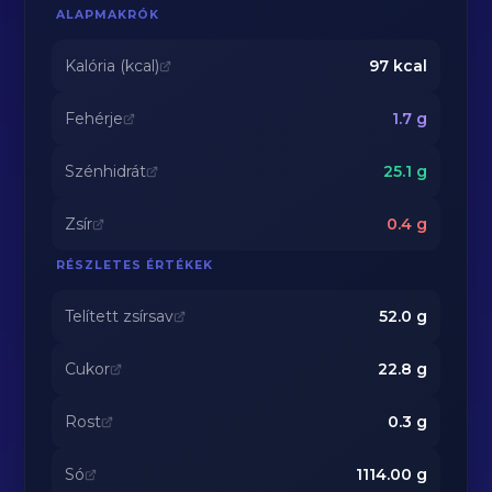
ALAPMAKRÓK
Kalória (kcal)
97
kcal
Fehérje
1.7
g
Szénhidrát
25.1
g
Zsír
0.4
g
RÉSZLETES ÉRTÉKEK
Telített zsírsav
52.0
g
Cukor
22.8
g
Rost
0.3
g
Só
1114.00
g