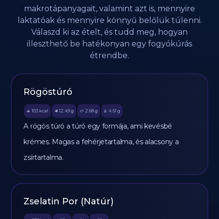
makrotápanyagait, valamint azt is, mennyire
laktatóak és mennyire könnyű belőlük túlenni.
Válaszd ki az ételt, és tudd meg, hogyan
illeszthető be hatékonyan egy fogyókúrás
étrendbe.
Rögöstúró
103
kcal
12.49
g
2.68
g
4.51
g
🔥
🥩
🥔
🫒
A rögös túró a túró egy formája, ami kevésbé
krémes. Magas a fehérjetartalma, és alacsony a
zsírtartalma.
Zselatin Por (Natúr)