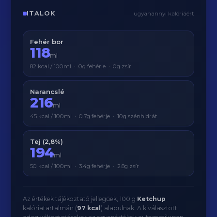
ITALOK
ugyanannyi kalóriáért
Fehér bor
118
ml
82 kcal / 100ml · 0g fehérje · 0g zsír
Narancslé
216
ml
45 kcal / 100ml · 0.7g fehérje · 10g szénhidrát
Tej (2,8%)
194
ml
50 kcal / 100ml · 3.4g fehérje · 2.8g zsír
Az értékek tájékoztató jellegűek, 100 g
Ketchup
kalóriatartalmán (
97 kcal
) alapulnak. A kiválasztott