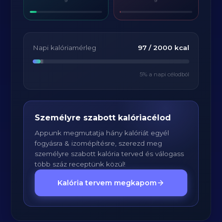
Napi kalóriamérleg
97
/
2000
kcal
5
% a napi célodból
Személyre szabott kalóriacélod
Appunk megmutatja hány kalóriát egyél
fogyásra & izomépítésre, szerezd meg
személyre szabott kalória terved és válogass
több száz receptünk közül!
Kalória tervem megkapom