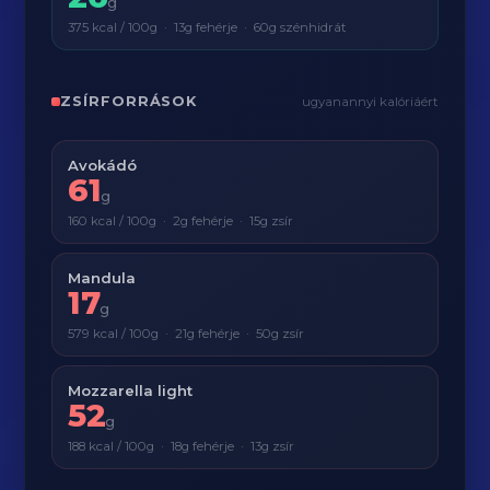
g
375 kcal / 100g · 13g fehérje · 60g szénhidrát
ZSÍRFORRÁSOK
ugyanannyi kalóriáért
Avokádó
61
g
160 kcal / 100g · 2g fehérje · 15g zsír
Mandula
17
g
579 kcal / 100g · 21g fehérje · 50g zsír
Mozzarella light
52
g
188 kcal / 100g · 18g fehérje · 13g zsír