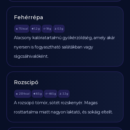
Fehérrépa
75
kcal
1.2
g
18
g
0.3
g
🔥
🥩
🥔
🫒
Alacsony kalóriatartalmú gyökérzöldség, amely akár
nyersen is fogyasztható salátákban vagy
rágcsálnivalóként.
Rozscipó
259
kcal
8.5
g
48.5
g
3.3
g
🔥
🥩
🥔
🫒
A rozscipó tömör, sötét rozskenyér. Magas
rosttartalma miatt nagyon laktató, és sokáig eltelít.