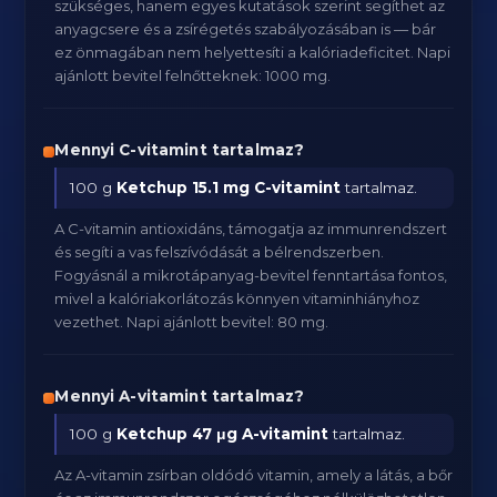
szükséges, hanem egyes kutatások szerint segíthet az
anyagcsere és a zsírégetés szabályozásában is — bár
ez önmagában nem helyettesíti a kalóriadeficitet. Napi
ajánlott bevitel felnőtteknek: 1000 mg.
Mennyi C-vitamint tartalmaz?
100 g
Ketchup
15.1 mg C-vitamint
tartalmaz.
A C-vitamin antioxidáns, támogatja az immunrendszert
és segíti a vas felszívódását a bélrendszerben.
Fogyásnál a mikrotápanyag-bevitel fenntartása fontos,
mivel a kalóriakorlátozás könnyen vitaminhiányhoz
vezethet. Napi ajánlott bevitel: 80 mg.
Mennyi A-vitamint tartalmaz?
100 g
Ketchup
47 μg A-vitamint
tartalmaz.
Az A-vitamin zsírban oldódó vitamin, amely a látás, a bőr