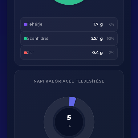
Fehérje
1.7 g
6%
Szénhidrát
25.1 g
92%
Zsír
0.4 g
2%
NAPI KALÓRIACÉL TELJESÍTÉSE
5
%