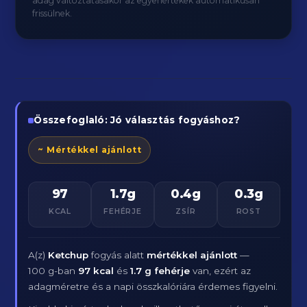
adag változtatásakor az egyenértékek automatikusan
frissülnek.
Összefoglaló: Jó választás fogyáshoz?
~ Mértékkel ajánlott
97
1.7g
0.4g
0.3g
KCAL
FEHÉRJE
ZSÍR
ROST
A(z)
Ketchup
fogyás alatt
mértékkel ajánlott
—
100 g-ban
97 kcal
és
1.7 g fehérje
van, ezért az
adagméretre és a napi összkalóriára érdemes figyelni.