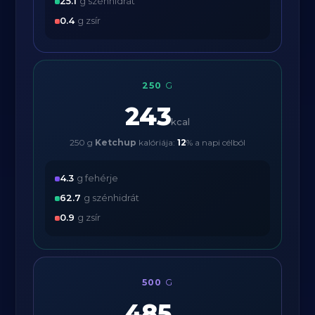
25.1
g szénhidrát
0.4
g zsír
250
G
243
kcal
250 g
Ketchup
kalóriája:
12
% a napi célból
4.3
g fehérje
62.7
g szénhidrát
0.9
g zsír
500
G
485