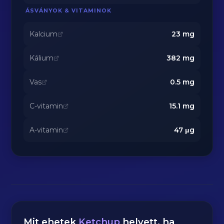
ÁSVÁNYOK & VITAMINOK
Kalcium
23
mg
Kálium
382
mg
Vas
0.5
mg
C-vitamin
15.1
mg
A-vitamin
47
μg
Mit ehetek
Ketchup
helyett, ha