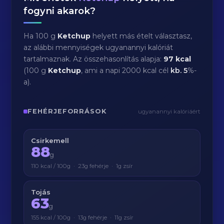
fogyni akarok?
Ha 100 g
Ketchup
helyett más ételt választasz,
az alábbi mennyiségek ugyanannyi kalóriát
tartalmaznak. Az összehasonlítás alapja:
97 kcal
(100 g
Ketchup
, ami a napi 2000 kcal cél
kb.
5
%-
a).
FEHÉRJEFORRÁSOK
ugyanannyi kalóriáért
Csirkemell
88
g
110 kcal / 100g · 23g fehérje · 1g zsír
Tojás
63
g
155 kcal / 100g · 13g fehérje · 11g zsír