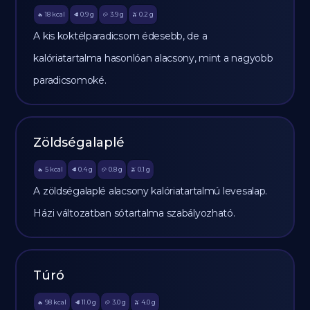
18
kcal
0.9
g
3.9
g
0.2
g
🔥
🥩
🥔
🫒
A kis koktélparadicsom édesebb, de a
kalóriatartalma hasonlóan alacsony, mint a nagyobb
paradicsomoké.
Zöldségalaplé
5
kcal
0.4
g
0.8
g
0.1
g
🔥
🥩
🥔
🫒
A zöldségalaplé alacsony kalóriatartalmú levesalap.
Házi változatban sótartalma szabályozható.
Túró
98
kcal
11.0
g
3.0
g
4.0
g
🔥
🥩
🥔
🫒