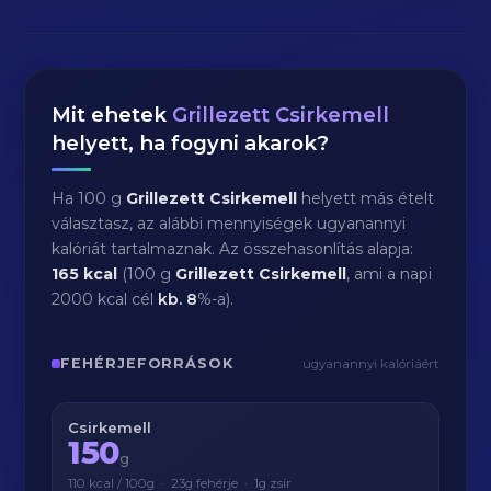
Mit ehetek
Grillezett Csirkemell
helyett, ha fogyni akarok?
Ha 100 g
Grillezett Csirkemell
helyett más ételt
választasz, az alábbi mennyiségek ugyanannyi
kalóriát tartalmaznak. Az összehasonlítás alapja:
165 kcal
(100 g
Grillezett Csirkemell
, ami a napi
2000 kcal cél
kb.
8
%-a).
FEHÉRJEFORRÁSOK
ugyanannyi kalóriáért
Csirkemell
150
g
110 kcal / 100g · 23g fehérje · 1g zsír