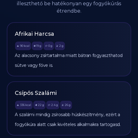
illeszthető be hatékonyan egy fogyókúrás
étrendbe.
Afrikai Harcsa
90
kcal
19
g
0
g
2
g
🔥
🥩
🥔
🫒
Az alacsony zsírtartalma miatt bátran fogyaszthatod
sütve vagy főve is.
Csípős Szalámi
336
kcal
22
g
2.4
g
26
g
🔥
🥩
🥔
🫒
A szalámi mindig zsírosabb húskészítmény, ezért a
fogyókúra alatt csak kivételes alkalmakra tartogasd.