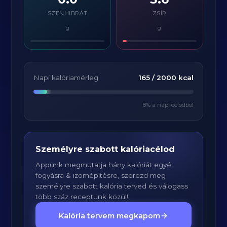
SZÉNHIDRÁT
ZSÍR
g
g
Napi kalóriamérleg
165
/
2000
kcal
8
% a napi célodból
Személyre szabott kalóriacélod
Appunk megmutatja hány kalóriát egyél
fogyásra & izomépítésre, szerezd meg
személyre szabott kalória terved és válogass
több száz receptünk közül!
Kalória tervem megkapom