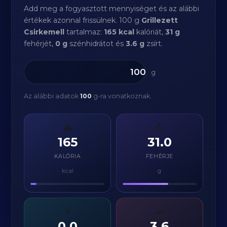
Add meg a fogyasztott mennyiséget és az alábbi
értékek azonnal frissülnek. 100 g
Grillezett
Csirkemell
tartalmaz:
165 kcal
kalóriát,
31 g
fehérjét,
0 g
szénhidrátot és
3.6 g
zsírt.
g
Az alábbi adatok
100
g-ra vonatkoznak.
🔥
💪
165
31.0
KALÓRIA
FEHÉRJE
kcal
g
⚡
🧈
0.0
3.6