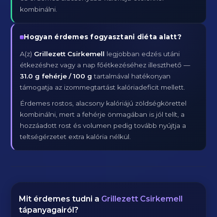
kombinálni.
Hogyan érdemes fogyasztani diéta alatt?
A(z)
Grillezett Csirkemell
legjobban edzés utáni
étkezéshez vagy a nap főétkezéséhez illeszthető —
31.0 g fehérje / 100 g
tartalmával hatékonyan
támogatja az izommegtartást kalóriadeficit mellett.
Érdemes rostos, alacsony kalóriájú zöldségkörettel
kombinálni, mert a fehérje önmagában is jól telít, a
hozzáadott rost és volumen pedig tovább nyújtja a
teltségérzetet extra kalória nélkül.
Mit érdemes tudni a
Grillezett Csirkemell
tápanyagairól?