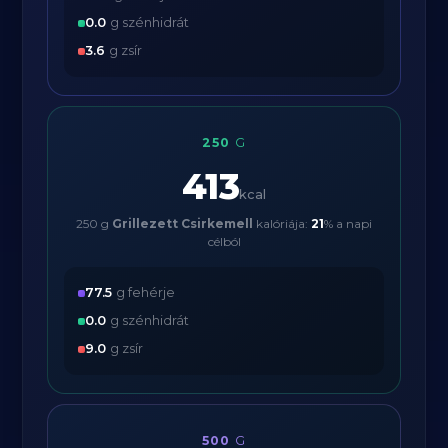
0.0
g szénhidrát
3.6
g zsír
250
G
413
kcal
250 g
Grillezett Csirkemell
kalóriája:
21
% a napi
célból
77.5
g fehérje
0.0
g szénhidrát
9.0
g zsír
500
G