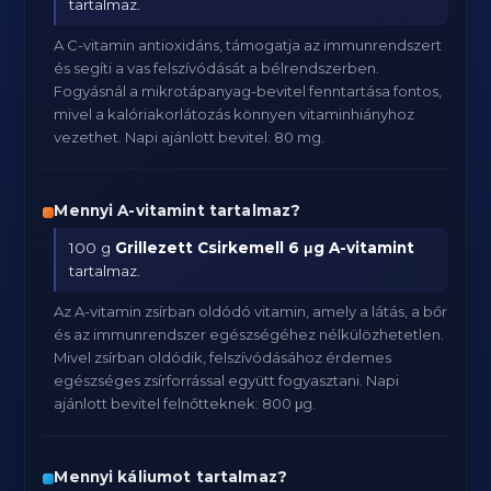
tartalmaz.
A C-vitamin antioxidáns, támogatja az immunrendszert
és segíti a vas felszívódását a bélrendszerben.
Fogyásnál a mikrotápanyag-bevitel fenntartása fontos,
mivel a kalóriakorlátozás könnyen vitaminhiányhoz
vezethet. Napi ajánlott bevitel: 80 mg.
Mennyi A-vitamint tartalmaz?
100 g
Grillezett Csirkemell
6 μg A-vitamint
tartalmaz.
Az A-vitamin zsírban oldódó vitamin, amely a látás, a bőr
és az immunrendszer egészségéhez nélkülözhetetlen.
Mivel zsírban oldódik, felszívódásához érdemes
egészséges zsírforrással együtt fogyasztani. Napi
ajánlott bevitel felnőtteknek: 800 μg.
Mennyi káliumot tartalmaz?