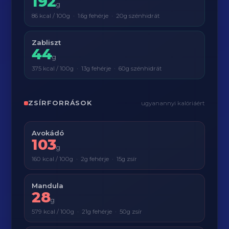
192
g
86 kcal / 100g · 1.6g fehérje · 20g szénhidrát
Zabliszt
44
g
375 kcal / 100g · 13g fehérje · 60g szénhidrát
ZSÍRFORRÁSOK
ugyanannyi kalóriáért
Avokádó
103
g
160 kcal / 100g · 2g fehérje · 15g zsír
Mandula
28
g
579 kcal / 100g · 21g fehérje · 50g zsír