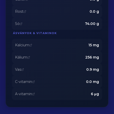
Rost
0.0
g
Só
74.00
g
ÁSVÁNYOK & VITAMINOK
Kalcium
15
mg
Kálium
256
mg
Vas
0.9
mg
C-vitamin
0.0
mg
A-vitamin
6
μg