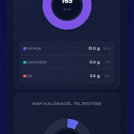
165
kcal
Fehérje
31.0 g
90%
Szénhidrát
0.0 g
0%
Zsír
3.6 g
10%
NAPI KALÓRIACÉL TELJESÍTÉSE