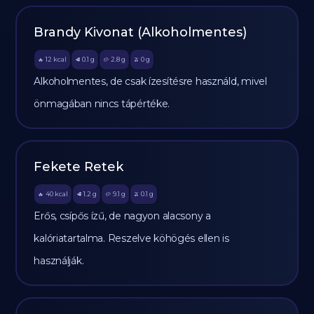
Brandy Kivonat (Alkoholmentes)
12
kcal
0.1
g
2.8
g
0
g
🔥
🥩
🥔
🫒
Alkoholmentes, de csak ízesítésre használd, mivel
önmagában nincs tápértéke.
Fekete Retek
40
kcal
1.2
g
9.1
g
0.1
g
🔥
🥩
🥔
🫒
Erős, csípős ízű, de nagyon alacsony a
kalóriatartalma. Reszelve köhögés ellen is
használják.