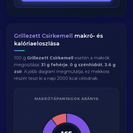
Grillezett Csirkemell
makró- és
kalóriaeloszlása
100 g
Grillezett Csirkemell
esetén a makrók
megoszlása:
31 g fehérje
,
0 g szénhidrát
,
3.6 g
zsír
. A jobb diagram megmutatja, ez mekkora
részét teszi ki a napi 2000 kcal célodnak.
MAKRÓTÁPANYAGOK ARÁNYA