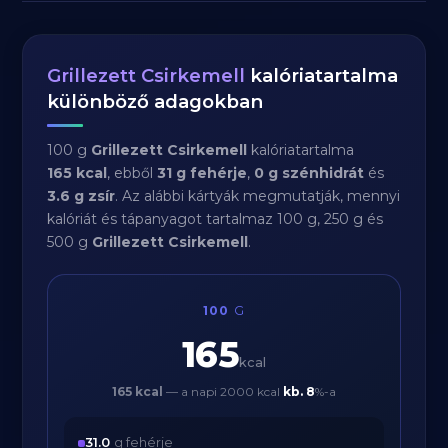
Grillezett Csirkemell
kalóriatartalma
különböző adagokban
100 g
Grillezett Csirkemell
kalóriatartalma
165 kcal
, ebből
31 g fehérje
,
0 g szénhidrát
és
3.6 g zsír
. Az alábbi kártyák megmutatják, mennyi
kalóriát és tápanyagot tartalmaz 100 g, 250 g és
500 g
Grillezett Csirkemell
.
100
G
165
kcal
165 kcal
— a napi 2000 kcal
kb.
8
%-a
31.0
g fehérje