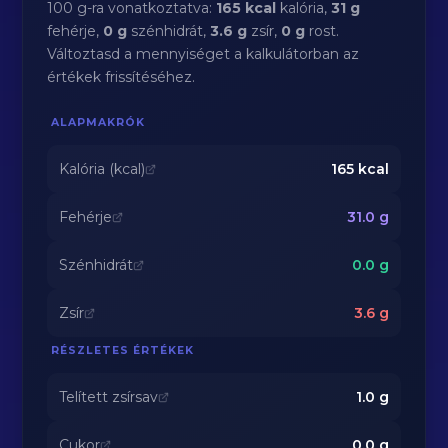
100 g-ra vonatkoztatva:
165 kcal
kalória,
31 g
fehérje,
0 g
szénhidrát,
3.6 g
zsír,
0 g
rost.
Változtasd a mennyiséget a kalkulátorban az
értékek frissítéséhez.
ALAPMAKRÓK
Kalória (kcal)
165
kcal
Fehérje
31.0
g
Szénhidrát
0.0
g
Zsír
3.6
g
RÉSZLETES ÉRTÉKEK
Telített zsírsav
1.0
g
Cukor
0.0
g