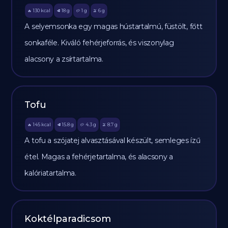
130
kcal
18
g
1
g
6
g
🔥
🥩
🥔
🫒
A selyemsonka egy magas hústartalmú, füstölt, főtt
sonkaféle. Kiváló fehérjeforrás, és viszonylag
alacsony a zsírtartalma.
Tofu
145
kcal
15.8
g
4.3
g
8.7
g
🔥
🥩
🥔
🫒
A tofu a szójatej alvasztásával készült, semleges ízű
étel. Magas a fehérjetartalma, és alacsony a
kalóriatartalma.
Koktélparadicsom