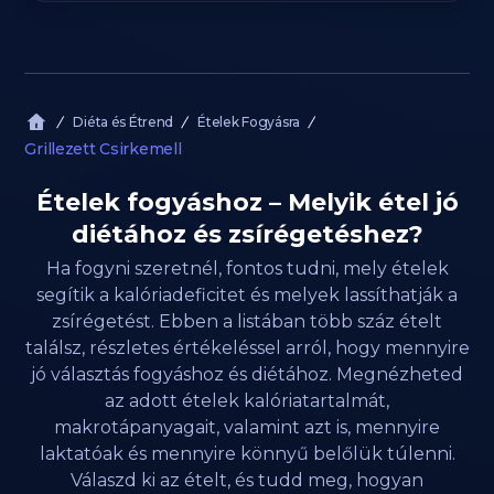
Diéta és Étrend
Ételek Fogyásra
Grillezett Csirkemell
Ételek fogyáshoz – Melyik étel jó
diétához és zsírégetéshez?
Ha fogyni szeretnél, fontos tudni, mely ételek
segítik a kalóriadeficitet és melyek lassíthatják a
zsírégetést. Ebben a listában több száz ételt
találsz, részletes értékeléssel arról, hogy mennyire
jó választás fogyáshoz és diétához. Megnézheted
az adott ételek kalóriatartalmát,
makrotápanyagait, valamint azt is, mennyire
laktatóak és mennyire könnyű belőlük túlenni.
Válaszd ki az ételt, és tudd meg, hogyan