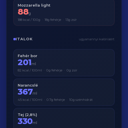
Mozzarella light
88
g
188 kcal / 100g · 18g fehérje · 13g zsír
ITALOK
ugyanannyi kalóriáért
Fehér bor
201
ml
82 kcal / 100ml · 0g fehérje · 0g zsír
Narancslé
367
ml
45 kcal / 100ml · 0.7g fehérje · 10g szénhidrát
Tej (2,8%)
330
ml