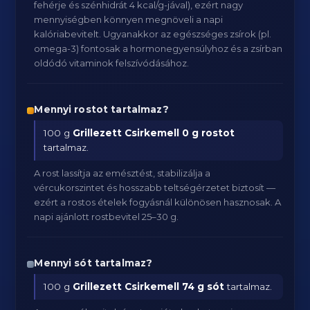
fehérje és szénhidrát 4 kcal/g-jával), ezért nagy
mennyiségben könnyen megnöveli a napi
kalóriabevitelt. Ugyanakkor az egészséges zsírok (pl.
omega-3) fontosak a hormonegyensúlyhoz és a zsírban
oldódó vitaminok felszívódásához.
Mennyi rostot tartalmaz?
100 g
Grillezett Csirkemell
0 g rostot
tartalmaz.
A rost lassítja az emésztést, stabilizálja a
vércukorszintet és hosszabb teltségérzetet biztosít —
ezért a rostos ételek fogyásnál különösen hasznosak. A
napi ajánlott rostbevitel 25–30 g.
Mennyi sót tartalmaz?
100 g
Grillezett Csirkemell
74 g sót
tartalmaz.