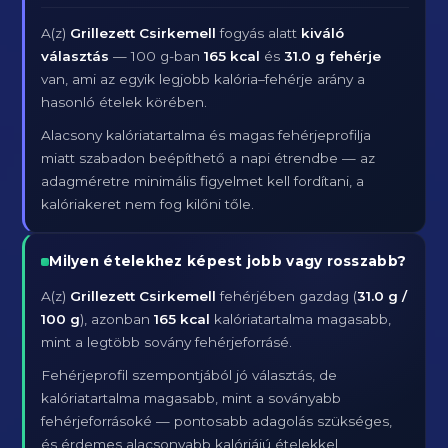
A(z)
Grillezett Csirkemell
fogyás alatt
kiváló
választás
— 100 g-ban
165 kcal
és
31.0 g fehérje
van, ami az egyik legjobb kalória–fehérje arány a
hasonló ételek körében.
Alacsony kalóriatartalma és magas fehérjeprofilja
miatt szabadon beépíthető a napi étrendbe — az
adagméretre minimális figyelmet kell fordítani, a
kalóriakeret nem fog kilőni tőle.
Milyen ételekhez képest jobb vagy rosszabb?
A(z)
Grillezett Csirkemell
fehérjében gazdag (
31.0 g /
100 g
), azonban
165 kcal
kalóriatartalma magasabb,
mint a legtöbb sovány fehérjeforrásé.
Fehérjeprofil szempontjából jó választás, de
kalóriatartalma magasabb, mint a soványabb
fehérjeforrásoké — pontosabb adagolás szükséges,
és érdemes alacsonyabb kalóriájú ételekkel