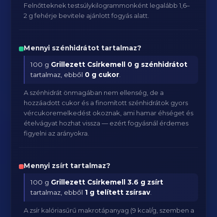
Felnőtteknek testsúlykilogrammonként legalább 1,6–
2 g fehérje bevitele ajánlott fogyás alatt.
Mennyi szénhidrátot tartalmaz?
100 g
Grillezett Csirkemell
0 g szénhidrátot
tartalmaz, ebből
0 g cukor
.
A szénhidrát önmagában nem ellenség, de a
hozzáadott cukor és a finomított szénhidrátok gyors
vércukoremelkedést okoznak, ami hamar éhséget és
ételvágyat hozhat vissza — ezért fogyásnál érdemes
figyelni az arányokra.
Mennyi zsírt tartalmaz?
100 g
Grillezett Csirkemell
3.6 g zsírt
tartalmaz, ebből
1 g telített zsírsav
.
A zsír kalóriasűrű makrotápanyag (9 kcal/g, szemben a