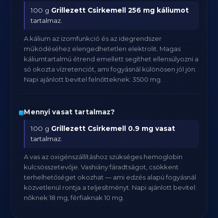
100 g
Grillezett Csirkemell
256 mg káliumot
tartalmaz.
A kálium az izomfunkció és az idegrendszer
működéséhez elengedhetetlen elektrolit. Magas
káliumtartalmú étrend emellett segíthet ellensúlyozni a
só okozta vízretenciót, ami fogyásnál különösen jól jön.
Napi ajánlott bevitel felnőtteknek: 3500 mg.
Mennyi vasat tartalmaz?
100 g
Grillezett Csirkemell
0.9 mg vasat
tartalmaz.
A vas az oxigénszállításhoz szükséges hemoglobin
kulcsösszetevője. Vashiány fáradtságot, csökkent
terhelhetőséget okozhat — ami edzés alapú fogyásnál
közvetlenül rontja a teljesítményt. Napi ajánlott bevitel:
nőknek 18 mg, férfiaknak 10 mg.