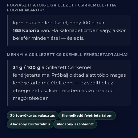
FOGYASZTHATOK-E GRILLEZETT CSIRKEMELL-T HA
FOGYNI AKAROK?
Igen, csak ne felejtsd el, hogy 100 g-ban
165 kalória
van. Ha kalóriadeficitben vagy, akkor
belefér minden étel — és ez is.
MENNYI A GRILLEZETT CSIRKEMELL FEHÉRJETARTALMA?
31 g / 100 g
a Grillezett Csirkemell
fehérjetartalma. Próbálj diétád alatt több magas
fehérjetartalmú ételt enni — ez segíthet az
éhségérzet csökkentésében és izomzatod
megőrzésében.
Jó fogyókúrás választás
Kiemelkedő fehérjetartalom
Alacsony zsírtartalmú
Alacsony szénhidrát