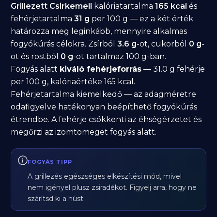
Grillezett Csirkemell
kalóriatartalma
165 kcal
és
fehérjetartalma
31 g
per 100 g — ez a két érték
határozza meg leginkább, mennyire alkalmas
fogyókúrás célokra. Zsírból
3.6 g
-ot, cukorból
0 g
-
ot és rostból
0 g
-ot tartalmaz 100 g-ban.
Fogyás alatt
kiváló fehérjeforrás
— 31.0 g fehérje
per 100 g, kalóriaértéke 165 kcal.
Fehérjetartalma kiemelkedő — az adagméretre
odafigyelve hatékonyan beépíthető fogyókúrás
étrendbe. A fehérje csökkenti az éhségérzetet és
megőrzi az izomtömeget fogyás alatt.
FOGYÁS TIPP
A grillezés egészséges elkészítési mód, mivel
nem igényel plusz zsiradékot. Figyelj arra, hogy ne
szárítsd ki a húst.