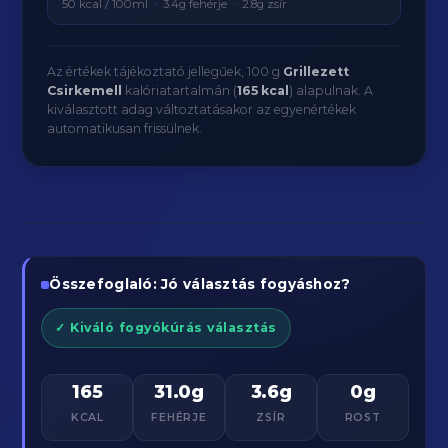
50 kcal / 100ml · 3.4g fehérje · 2.8g zsír
Az értékek tájékoztató jellegűek, 100 g
Grillezett
Csirkemell
kalóriatartalmán (
165 kcal
) alapulnak. A
kiválasztott adag változtatásakor az egyenértékek
automatikusan frissülnek.
Összefoglaló: Jó választás fogyáshoz?
✓ Kiváló fogyókúrás választás
165
31.0g
3.6g
0g
KCAL
FEHÉRJE
ZSÍR
ROST