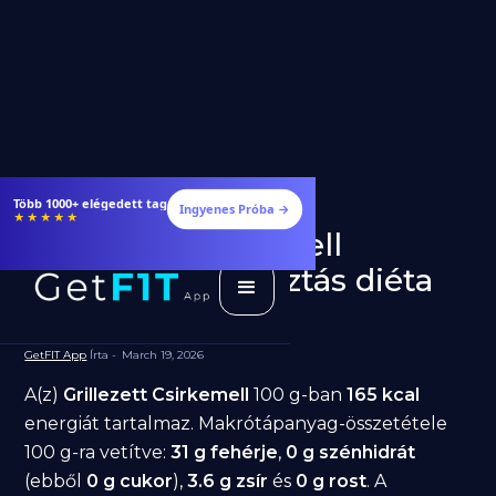
Több 1000+ elégedett tag
Ingyenes Próba →
★★★★★
Grillezett Csirkemell
fogyásra: jó választás diéta
alatt?
GetFIT App
Írta -
March 19, 2026
A(z)
Grillezett Csirkemell
100 g-ban
165 kcal
energiát tartalmaz. Makrótápanyag-összetétele
100 g-ra vetítve:
31 g fehérje
,
0 g szénhidrát
(ebből
0 g cukor
),
3.6 g zsír
és
0 g rost
. A