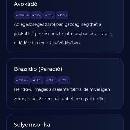
Avokádó
160
kcal
2.0
g
9.0
g
15.0
g
🔥
🥩
🥔
🫒
Az egészséges zsírokban gazdag, segíthet a
jóllakottság érzésének fenntartásában és a zsírban
oldódó vitaminok felszívódásában.
Brazildió (Paradió)
659
kcal
14.3
g
11.7
g
67.1
g
🔥
🥩
🥔
🫒
Rendkívül magas a szeléntartalma, de mivel igen
zsíros, napi 1-2 szemnél többet ne egyél belőle.
Selyemsonka