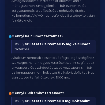
A magas sóbevitel vízretenciót okozhat, ami a
mérlegszámon is megjelenik — bár ez nem valódi
zsírgyarapodás, a puffadás és a nehézség érzése
kellemetlen. A WHO napi legfeljebb 5 g sóbevitelt ajánl
felnőtteknek.
Mennyi kalciumot tartalmaz?
100 g
Grillezett Csirkemell
15 mg kalciumot
tartalmaz.
A kalcium nemcsak a csontok és fogak egészségéhez
szükséges, hanem egyes kutatások szerint segíthet az
anyagcsere és a zsírégetés szabályozásában is — bár
ez önmagában nem helyettesíti a kalóriadeficitet. Napi
ajánlott bevitel felnőtteknek: 1000 mg.
Mennyi C-vitamint tartalmaz?
100 g
Grillezett Csirkemell
0 mg C-vitamint