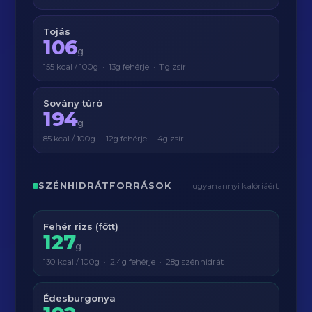
Tojás
106
g
155 kcal / 100g · 13g fehérje · 11g zsír
Sovány túró
194
g
85 kcal / 100g · 12g fehérje · 4g zsír
SZÉNHIDRÁTFORRÁSOK
ugyanannyi kalóriáért
Fehér rizs (főtt)
127
g
130 kcal / 100g · 2.4g fehérje · 28g szénhidrát
Édesburgonya