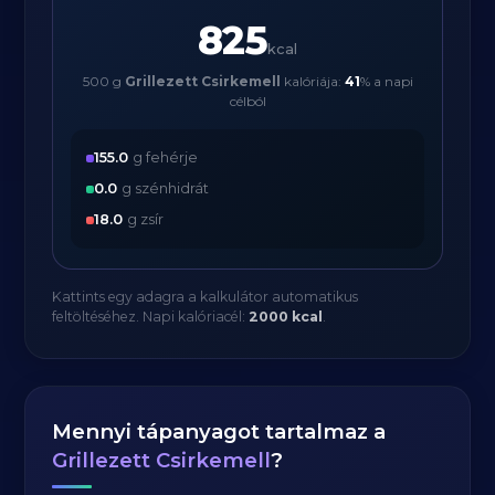
825
kcal
500 g
Grillezett Csirkemell
kalóriája:
41
% a napi
célból
155.0
g fehérje
0.0
g szénhidrát
18.0
g zsír
Kattints egy adagra a kalkulátor automatikus
feltöltéséhez. Napi kalóriacél:
2000 kcal
.
Mennyi tápanyagot tartalmaz a
Grillezett Csirkemell
?