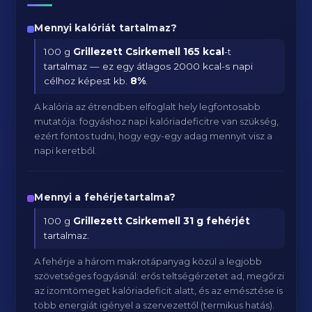
Mennyi kalóriát tartalmaz?
100 g
Grillezett Csirkemell
165 kcal
-t
tartalmaz — ez egy átlagos 2000 kcal-s napi
célhoz képest kb.
8
%
.
A kalória az étrendben elfoglalt hely legfontosabb
mutatója: fogyáshoz napi kalóriadeficitre van szükség,
ezért fontos tudni, hogy egy-egy adag mennyit visz a
napi keretből.
Mennyi a fehérjetartalma?
100 g
Grillezett Csirkemell
31 g fehérjét
tartalmaz.
A fehérje a három makrotápanyag közül a legjobb
szövetséges fogyásnál: erős teltségérzetet ad, megőrzi
az izomtömeget kalóriadeficit alatt, és az emésztése is
több energiát igényel a szervezettől (termikus hatás).