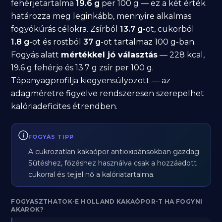
fehérjetartalma
19.6 g
per 100 g — ez a két érték
határozza meg leginkább, mennyire alkalmas
fogyókúrás célokra. Zsírból
13.7 g
-ot, cukorból
1.8 g
-ot és rostból
37 g
-ot tartalmaz 100 g-ban.
Fogyás alatt
mértékkel jó választás
— 228 kcal,
19.6 g fehérje és 13.7 g zsír per 100 g.
Tápanyagprofilja kiegyensúlyozott — az
adagméretre figyelve rendszeresen szerepelhet
kalóriadeficites étrendben.
FOGYÁS TIPP
A cukrozatlan kakaópor antioxidánsokban gazdag.
Sütéshez, főzéshez használva csak a hozzáadott
cukorral és tejjel nő a kalóriatartalma.
FOGYASZTHATOK-E HOLLAND KAKAÓPOR-T HA FOGYNI
AKAROK?