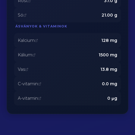
Rost
37.0
g
Só
21.00
g
ÁSVÁNYOK & VITAMINOK
Kalcium
128
mg
Kálium
1500
mg
Vas
13.8
mg
C-vitamin
0.0
mg
A-vitamin
0
μg