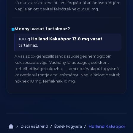
só okozta vízretenciót, ami fogyásnál különösen jól jön.
Napi ajánlott bevitel felnőtteknek: 3500 mg.
Mennyi vasat tartalmaz?
100 g
Holland Kakaópor
13.8 mg vasat
tartalmaz.
A vas az oxigénszállításhoz szükséges hemoglobin
kulcsösszetevője. Vashiány fáradtságot, csökkent
terhelhetőséget okozhat — ami edzés alapú fogyásnál
közvetlenül rontja a teljesítményt. Napi ajánlott bevitel:
nőknek 18 mg, férfiaknak 10 mg.
Holland Kakaópor
Diéta és Étrend
Ételek Fogyásra