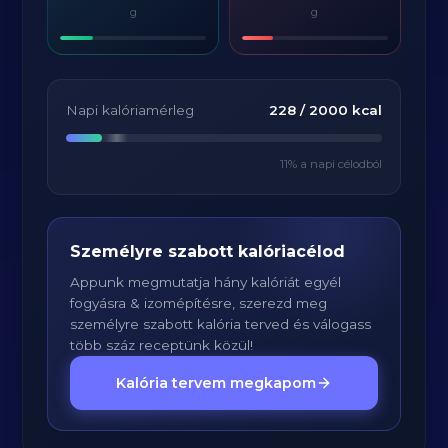
g
g
Napi kalóriamérleg
228
/
2000
kcal
11
% a napi célodból
Személyre szabott kalóriacélod
Appunk megmutatja hány kalóriát egyél
fogyásra & izomépítésre, szerezd meg
személyre szabott kalória terved és válogass
több száz receptünk közül!
Kalória tervem megkapom