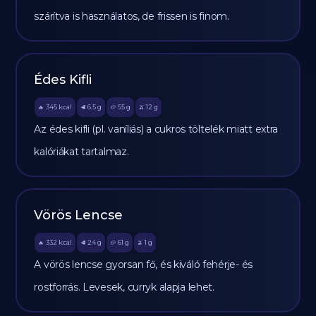
szárítva is használatos, de frissen is finom.
Édes Kifli
345
kcal
6.5
g
55
g
12
g
🔥
🥩
🥔
🫒
Az édes kifli (pl. vaníliás) a cukros töltelék miatt extra
kalóriákat tartalmaz.
Vörös Lencse
332
kcal
24
g
61
g
1
g
🔥
🥩
🥔
🫒
A vörös lencse gyorsan fő, és kiváló fehérje- és
rostforrás. Levesek, curryk alapja lehet.