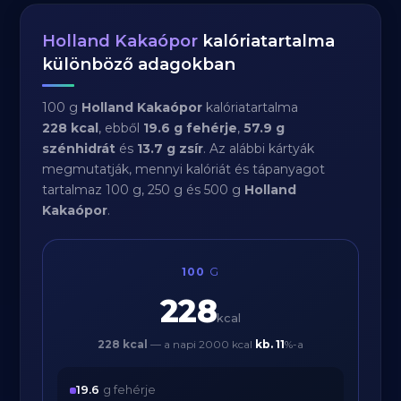
Holland Kakaópor
kalóriatartalma
különböző adagokban
100 g
Holland Kakaópor
kalóriatartalma
228 kcal
, ebből
19.6 g fehérje
,
57.9 g
szénhidrát
és
13.7 g zsír
. Az alábbi kártyák
megmutatják, mennyi kalóriát és tápanyagot
tartalmaz 100 g, 250 g és 500 g
Holland
Kakaópor
.
100
G
228
kcal
228 kcal
— a napi 2000 kcal
kb.
11
%-a
19.6
g fehérje