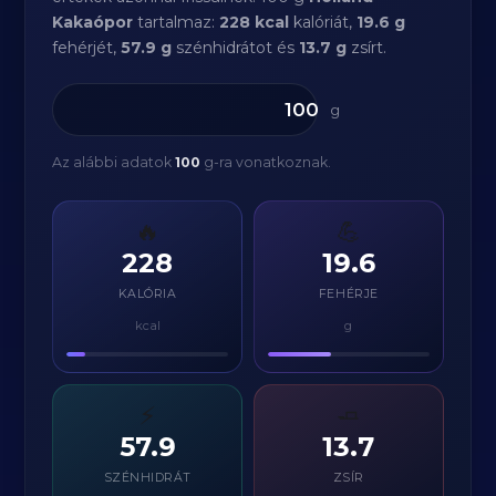
Kakaópor
tartalmaz:
228 kcal
kalóriát,
19.6 g
fehérjét,
57.9 g
szénhidrátot és
13.7 g
zsírt.
g
Az alábbi adatok
100
g-ra vonatkoznak.
🔥
💪
228
19.6
KALÓRIA
FEHÉRJE
kcal
g
⚡
🧈
57.9
13.7
SZÉNHIDRÁT
ZSÍR