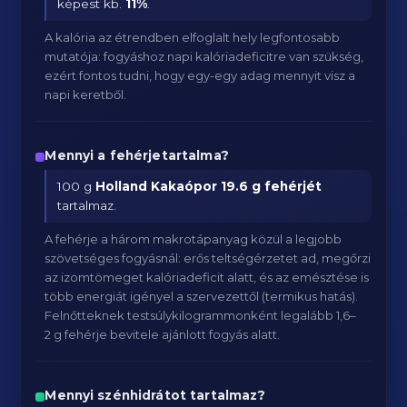
képest kb.
11
%
.
A kalória az étrendben elfoglalt hely legfontosabb
mutatója: fogyáshoz napi kalóriadeficitre van szükség,
ezért fontos tudni, hogy egy-egy adag mennyit visz a
napi keretből.
Mennyi a fehérjetartalma?
100 g
Holland Kakaópor
19.6 g fehérjét
tartalmaz.
A fehérje a három makrotápanyag közül a legjobb
szövetséges fogyásnál: erős teltségérzetet ad, megőrzi
az izomtömeget kalóriadeficit alatt, és az emésztése is
több energiát igényel a szervezettől (termikus hatás).
Felnőtteknek testsúlykilogrammonként legalább 1,6–
2 g fehérje bevitele ajánlott fogyás alatt.
Mennyi szénhidrátot tartalmaz?