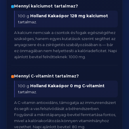
Mennyi kalciumot tartalmaz?
100 g
Holland Kakaópor
128 mg kalciumot
tartalmaz.
A kalcium nemcsak a csontok és fogak egészségéhez
szükséges, hanem egyes kutatások szerint segíthet az
anyagcsere és a zsírégetés szabályozásában is — bár
ez önmagában nem helyettesíti a kalóriadeficitet. Napi
ajánlott bevitel felnőtteknek: 1000 mg.
Mennyi C-vitamint tartalmaz?
100 g
Holland Kakaópor
0 mg C-vitamint
tartalmaz.
A C-vitamin antioxidáns, támogatja az immunrendszert
és segíti a vas felszívódását a bélrendszerben.
Fogyásnál a mikrotápanyag-bevitel fenntartása fontos,
mivel a kalóriakorlátozás könnyen vitaminhiányhoz
vezethet. Napi ajánlott bevitel: 80 mg.