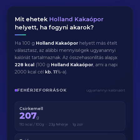
Mit ehetek
Holland Kakaópor
helyett, ha fogyni akarok?
Ha 100 g
Holland Kakaópor
helyett más ételt
választasz, az alábbi mennyiségek ugyanannyi
kalóriát tartalmaznak. Az összehasonlítás alapja:
228 kcal
(100 g
Holland Kakaópor
, ami a napi
2000 kcal cél
kb.
11
%-a).
FEHÉRJEFORRÁSOK
ugyanannyi kalóriáért
Csirkemell
207
g
110 kcal / 100g · 23g fehérje · 1g zsír