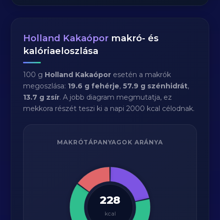
Holland Kakaópor
makró- és
kalóriaeloszlása
100 g
Holland Kakaópor
esetén a makrók
megoszlása:
19.6 g fehérje
,
57.9 g szénhidrát
,
13.7 g zsír
. A jobb diagram megmutatja, ez
mekkora részét teszi ki a napi 2000 kcal célodnak.
MAKRÓTÁPANYAGOK ARÁNYA
228
kcal