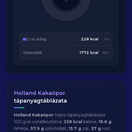
%
Ez az adag
228 kcal
11%
Maradék
1772 kcal
89%
Holland Kakaópor
tápanyagtáblázata
Holland Kakaópor
teljes tápanyagtáblázata
100 g-ra vonatkoztatva:
228 kcal
kalória,
19.6 g
fehérje,
57.9 g
szénhidrát,
13.7 g
zsír,
37 g
rost.