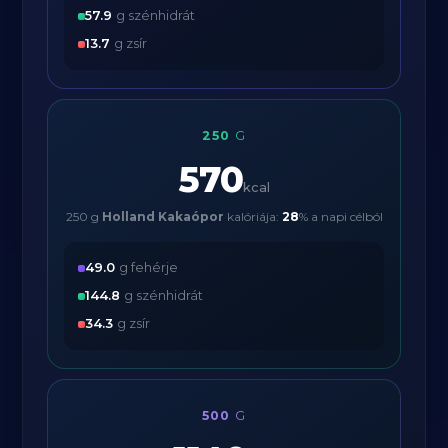
57.9
g szénhidrát
13.7
g zsír
250
G
570
kcal
250 g
Holland Kakaópor
kalóriája:
28
% a napi célból
49.0
g fehérje
144.8
g szénhidrát
34.3
g zsír
500
G