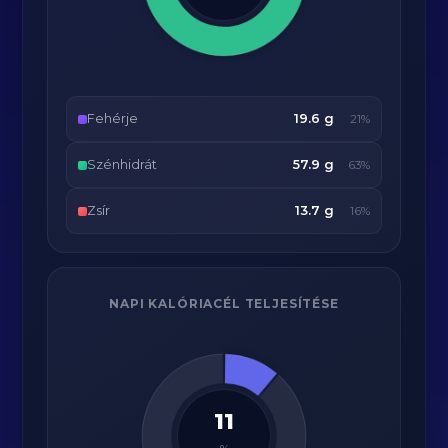
Fehérje
19.6 g
21%
Szénhidrát
57.9 g
63%
Zsír
13.7 g
16%
NAPI KALÓRIACÉL TELJESÍTÉSE
11