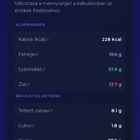
Változtasd a mennyiséget a kalkulátorban az
értékek frissítéséhez.
ALAPMAKRÓK
Kalória (kcal)
228
kcal
Fehérje
19.6
g
Szénhidrát
57.9
g
Zsír
13.7
g
RÉSZLETES ÉRTÉKEK
Telített zsírsav
8.1
g
Cukor
1.8
g