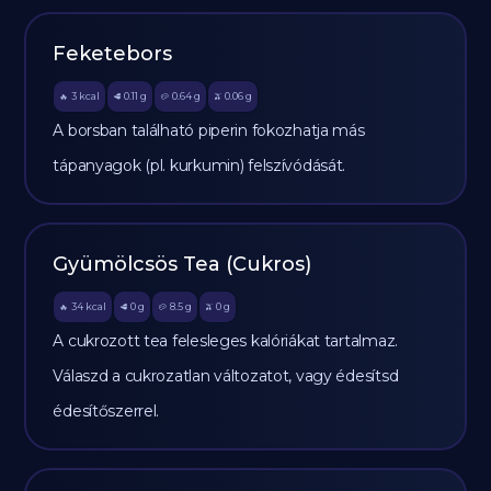
Feketebors
3
kcal
0.11
g
0.64
g
0.06
g
🔥
🥩
🥔
🫒
A borsban található piperin fokozhatja más
tápanyagok (pl. kurkumin) felszívódását.
Gyümölcsös Tea (Cukros)
34
kcal
0
g
8.5
g
0
g
🔥
🥩
🥔
🫒
A cukrozott tea felesleges kalóriákat tartalmaz.
Válaszd a cukrozatlan változatot, vagy édesítsd
édesítőszerrel.