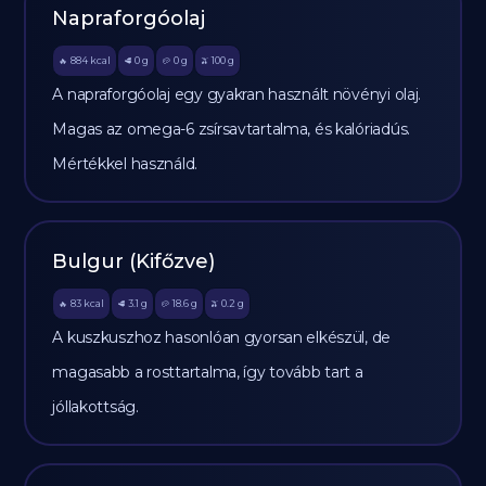
Napraforgóolaj
884
kcal
0
g
0
g
100
g
🔥
🥩
🥔
🫒
A napraforgóolaj egy gyakran használt növényi olaj.
Magas az omega-6 zsírsavtartalma, és kalóriadús.
Mértékkel használd.
Bulgur (Kifőzve)
83
kcal
3.1
g
18.6
g
0.2
g
🔥
🥩
🥔
🫒
A kuszkuszhoz hasonlóan gyorsan elkészül, de
magasabb a rosttartalma, így tovább tart a
jóllakottság.