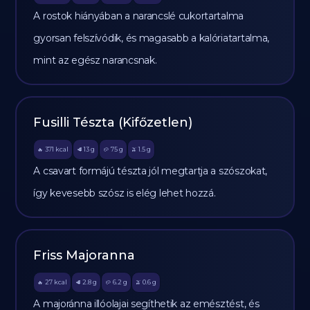
A rostok hiányában a narancslé cukortartalma
gyorsan felszívódik, és magasabb a kalóriatartalma,
mint az egész narancsnak.
Fusilli Tészta (Kifőzetlen)
371
kcal
13
g
75
g
1.5
g
🔥
🥩
🥔
🫒
A csavart formájú tészta jól megtartja a szószokat,
így kevesebb szósz is elég lehet hozzá.
Friss Majoranna
27
kcal
2.8
g
6.2
g
0.6
g
🔥
🥩
🥔
🫒
A majoránna illóolajai segíthetik az emésztést, és