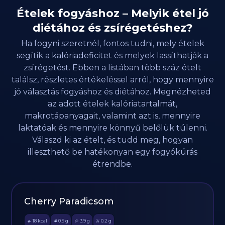
Ételek fogyáshoz – Melyik étel jó
diétához és zsírégetéshez?
Ha fogyni szeretnél, fontos tudni, mely ételek
segítik a kalóriadeficitet és melyek lassíthatják a
zsírégetést. Ebben a listában több száz ételt
találsz, részletes értékeléssel arról, hogy mennyire
jó választás fogyáshoz és diétához. Megnézheted
az adott ételek kalóriatartalmát,
makrotápanyagait, valamint azt is, mennyire
laktatóak és mennyire könnyű belőlük túlenni.
Válaszd ki az ételt, és tudd meg, hogyan
illeszthető be hatékonyan egy fogyókúrás
étrendbe.
Cherry Paradicsom
18
kcal
0.9
g
3.9
g
0.2
g
🔥
🥩
🥔
🫒