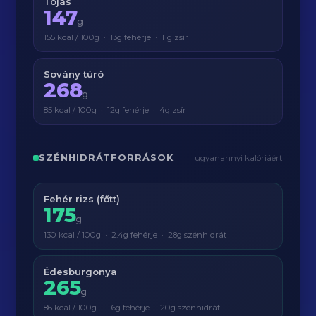
Tojás
147
g
155 kcal / 100g · 13g fehérje · 11g zsír
Sovány túró
268
g
85 kcal / 100g · 12g fehérje · 4g zsír
SZÉNHIDRÁTFORRÁSOK
ugyanannyi kalóriáért
Fehér rizs (főtt)
175
g
130 kcal / 100g · 2.4g fehérje · 28g szénhidrát
Édesburgonya
265
g
86 kcal / 100g · 1.6g fehérje · 20g szénhidrát