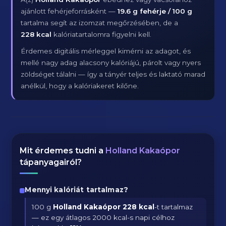
ajánlott fehérjeforrásként —
19.6 g fehérje / 100 g
tartalma segít az izomzat megőrzésében, de a
228 kcal
kalóriatartalomra figyelni kell.
Érdemes digitális mérleggel kimérni az adagot, és
mellé nagy adag alacsony kalóriájú, párolt vagy nyers
zöldséget tálalni — így a tányér teljes és laktató marad
anélkül, hogy a kalóriakeret kilőne.
Mit érdemes tudni a
Holland Kakaópor
tápanyagairól?
Mennyi kalóriát tartalmaz?
100 g
Holland Kakaópor
228 kcal
-t tartalmaz
— ez egy átlagos 2000 kcal-s napi célhoz