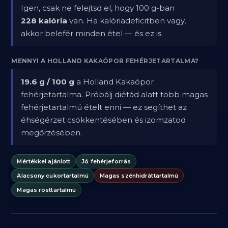
Igen, csak ne felejtsd el, hogy 100 g-ban
228 kalória
van. Ha kalóriadeficitben vagy,
akkor belefér minden étel — és ez is.
MENNYI A HOLLAND KAKAÓPOR FEHÉRJETARTALMA?
19.6 g / 100 g
a Holland Kakaópor
fehérjetartalma. Próbálj diétád alatt több magas
fehérjetartalmú ételt enni — ez segíthet az
éhségérzet csökkentésében és izomzatod
megőrzésében.
Mértékkel ajánlott
Jó fehérjeforrás
Alacsony cukortartalmú
Magas szénhidráttartalmú
Magas rosttartalmú