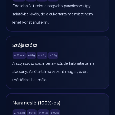
Édesebb ízű, mint a nagyobb paradicsom, így
salátákba kiváló, de a cukortartalma miatt nem
lehet korlátlanul enni.
Szójaszósz
53
kcal
8.1
g
4.9
g
0.6
g
🔥
🥩
🥔
🫒
A szójaszósz sós, intenzív ízű, de kalóriatartalma
alacsony. A sótartalma viszont magas, ezért
mértékkel használd.
Narancslé (100%-os)
45
kcal
0.7
g
10.4
g
0.2
g
🔥
🥩
🥔
🫒