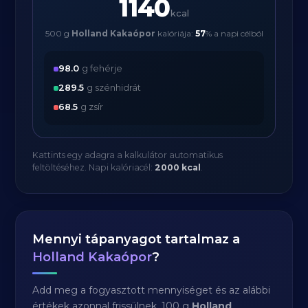
1140
kcal
500 g
Holland Kakaópor
kalóriája:
57
% a napi célból
98.0
g fehérje
289.5
g szénhidrát
68.5
g zsír
Kattints egy adagra a kalkulátor automatikus
feltöltéséhez. Napi kalóriacél:
2000 kcal
.
Mennyi tápanyagot tartalmaz a
Holland Kakaópor
?
Add meg a fogyasztott mennyiséget és az alábbi
értékek azonnal frissülnek. 100 g
Holland