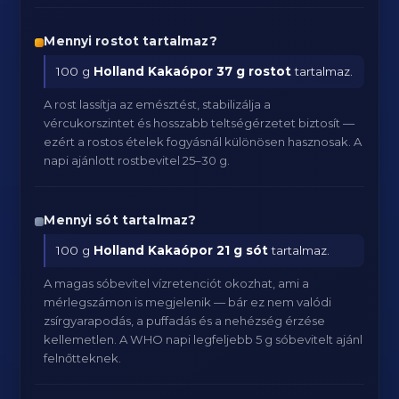
Mennyi rostot tartalmaz?
100 g
Holland Kakaópor
37 g rostot
tartalmaz.
A rost lassítja az emésztést, stabilizálja a
vércukorszintet és hosszabb teltségérzetet biztosít —
ezért a rostos ételek fogyásnál különösen hasznosak. A
napi ajánlott rostbevitel 25–30 g.
Mennyi sót tartalmaz?
100 g
Holland Kakaópor
21 g sót
tartalmaz.
A magas sóbevitel vízretenciót okozhat, ami a
mérlegszámon is megjelenik — bár ez nem valódi
zsírgyarapodás, a puffadás és a nehézség érzése
kellemetlen. A WHO napi legfeljebb 5 g sóbevitelt ajánl
felnőtteknek.