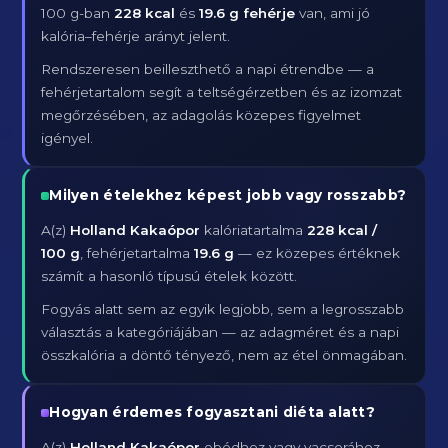
100 g-ban
228 kcal
és
19.6 g fehérje
van, ami jó
kalória–fehérje arányt jelent.
Rendszeresen beilleszthető a napi étrendbe — a
fehérjetartalom segít a teltségérzetben és az izomzat
megőrzésében, az adagolás közepes figyelmet
igényel.
Milyen ételekhez képest jobb vagy rosszabb?
A(z)
Holland Kakaópor
kalóriatartalma
228 kcal /
100 g
, fehérjetartalma
19.6 g
— ez közepes értéknek
számít a hasonló típusú ételek között.
Fogyás alatt sem az egyik legjobb, sem a legrosszabb
választás a kategóriájában — az adagméret és a napi
összkalória a döntő tényező, nem az étel önmagában.
Hogyan érdemes fogyasztani diéta alatt?
A(z)
Holland Kakaópor
ebédhez vagy vacsorához