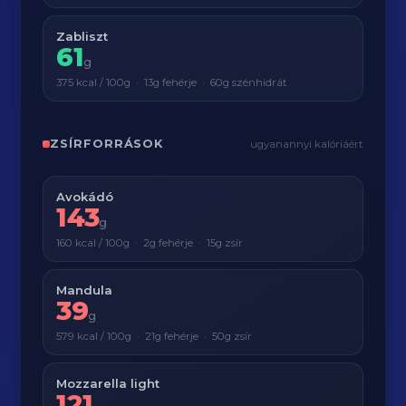
Zabliszt
61
g
375 kcal / 100g · 13g fehérje · 60g szénhidrát
ZSÍRFORRÁSOK
ugyanannyi kalóriáért
Avokádó
143
g
160 kcal / 100g · 2g fehérje · 15g zsír
Mandula
39
g
579 kcal / 100g · 21g fehérje · 50g zsír
Mozzarella light
121