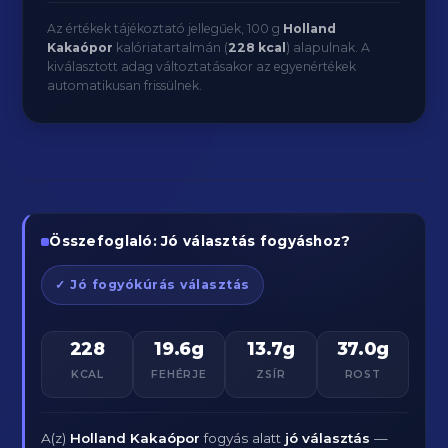
Az értékek tájékoztató jellegűek, 100 g
Holland
Kakaópor
kalóriatartalmán (
228 kcal
) alapulnak. A
kiválasztott adag változtatásakor az egyenértékek
automatikusan frissülnek.
Összefoglaló: Jó választás fogyáshoz?
✓ Jó fogyókúrás választás
228
19.6g
13.7g
37.0g
KCAL
FEHÉRJE
ZSÍR
ROST
A(z)
Holland Kakaópor
fogyás alatt
jó választás
—