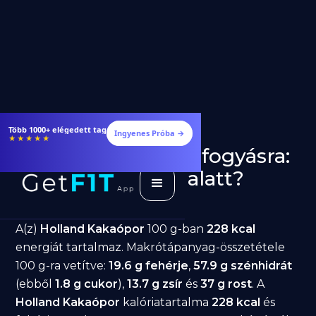
Étrendek, receptek és edzéstervek
Ingyenes Próba →
★★★★★
Holland Kakaópor fogyásra:
jó választás diéta alatt?
GetFIT App
Írta -
March 19, 2026
A(z)
Holland Kakaópor
100 g-ban
228 kcal
energiát tartalmaz. Makrótápanyag-összetétele
100 g-ra vetítve:
19.6 g fehérje
,
57.9 g szénhidrát
(ebből
1.8 g cukor
),
13.7 g zsír
és
37 g rost
. A
Holland Kakaópor
kalóriatartalma
228 kcal
és