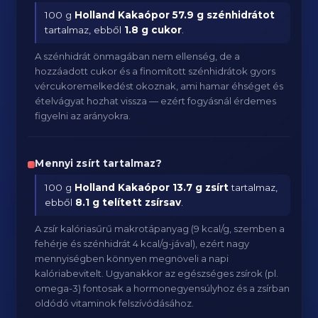
100 g
Holland Kakaópor
57.9 g szénhidrátot
tartalmaz, ebből
1.8 g cukor
.
A szénhidrát önmagában nem ellenség, de a
hozzáadott cukor és a finomított szénhidrátok gyors
vércukoremelkedést okoznak, ami hamar éhséget és
ételvágyat hozhat vissza — ezért fogyásnál érdemes
figyelni az arányokra.
Mennyi zsírt tartalmaz?
100 g
Holland Kakaópor
13.7 g zsírt
tartalmaz,
ebből
8.1 g telített zsírsav
.
A zsír kalóriasűrű makrotápanyag (9 kcal/g, szemben a
fehérje és szénhidrát 4 kcal/g-jával), ezért nagy
mennyiségben könnyen megnöveli a napi
kalóriabevitelt. Ugyanakkor az egészséges zsírok (pl.
omega-3) fontosak a hormonegyensúlyhoz és a zsírban
oldódó vitaminok felszívódásához.