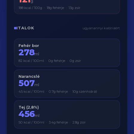
g
188 kcal / 100g · 18g fehérje · 13g zsír
ITALOK
ugyanannyi kalóriáért
Fehér bor
278
ml
82 kcal / 100ml · 0g fehérje · 0g zsír
Narancslé
507
ml
45 kcal / 100ml · 0.7g fehérje · 10g szénhidrát
Tej (2,8%)
456
ml
50 kcal / 100ml · 3.4g fehérje · 2.8g zsír