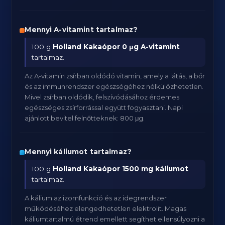
Mennyi A-vitamint tartalmaz?
100 g
Holland Kakaópor
0 μg A-vitamint
tartalmaz.
Az A-vitamin zsírban oldódó vitamin, amely a látás, a bőr
és az immunrendszer egészségéhez nélkülözhetetlen.
Mivel zsírban oldódik, felszívódásához érdemes
egészséges zsírforrással együtt fogyasztani. Napi
ajánlott bevitel felnőtteknek: 800 μg.
Mennyi káliumot tartalmaz?
100 g
Holland Kakaópor
1500 mg káliumot
tartalmaz.
A kálium az izomfunkció és az idegrendszer
működéséhez elengedhetetlen elektrolit. Magas
káliumtartalmú étrend emellett segíthet ellensúlyozni a