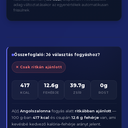
adag változtatásakor az egyenértékek automatikusan
frissülnek.
Összefoglaló: Jó választás fogyáshoz?
✕ Csak ritkán ajánlott
417
12.6g
39.7g
0g
KCAL
FEHÉRJE
ZSÍR
ROST
A(z)
Angolszalonna
fogyás alatt
ritkábban ajánlott
—
100 g-ban
417 kcal
és csupán
12.6 g fehérje
van, ami
kevésbé kedvező kalória–fehérje arányt jelent.