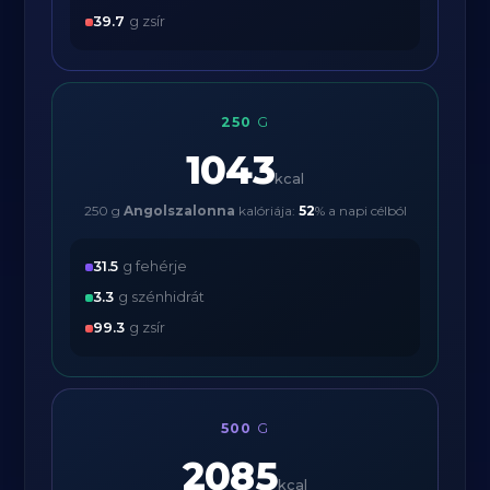
39.7
g zsír
250
G
1043
kcal
250 g
Angolszalonna
kalóriája:
52
% a napi célból
31.5
g fehérje
3.3
g szénhidrát
99.3
g zsír
500
G
2085
kcal