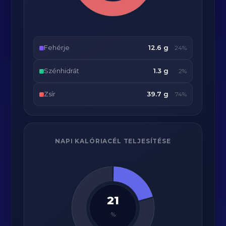
Fehérje
12.6 g
24%
Szénhidrát
1.3 g
2%
Zsír
39.7 g
74%
NAPI KALÓRIACÉL TELJESÍTÉSE
21
%