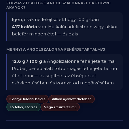
FOGYASZTHATOK-E ANGOLSZALONNA-T HA FOGYNI
AKAROK?
Igen, csak ne felejtsd el, hogy 100 g-ban
417 kalória
van. Ha kalóriadeficitben vagy, akkor
belefér minden étel — és ez is.
MENNYI A ANGOLSZALONNA FEHÉRJETARTALMA?
12.6 g / 100 g
a Angolszalonna fehérjetartalma.
Próbálj diétád alatt több magas fehérjetartalmú
ételt enni — ez segíthet az éhségérzet
csökkentésében és izomzatod megőrzésében.
Könnyű túlenni belőle
Ritkán ajánlott diétában
Jó fehérjeforrás
Magas zsírtartalmú