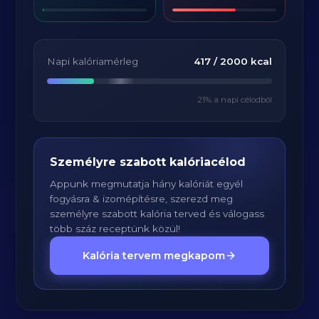
Napi kalóriamérleg
417
/
2000
kcal
21
% a napi célodból
Személyre szabott kalóriacélod
Appunk megmutatja hány kalóriát egyél
fogyásra & izomépítésre, szerezd meg
személyre szabott kalória terved és válogass
több száz receptünk közül!
Kalória tervem megkapom