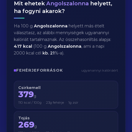
Mit ehetek
Angolszalonna
helyett,
ha fogyni akarok?
Ha 100 g
Angolszalonna
helyett más ételt
választasz, az alábbi mennyiségek ugyanannyi
kalóriát tartalmaznak. Az összehasonlítás alapja:
417 kcal
(100 g
Angolszalonna
, ami a napi
2000 kcal cél
kb.
21
%-a).
FEHÉRJEFORRÁSOK
ugyanannyi kalóriáért
Csirkemell
379
g
110 kcal / 100g · 23g fehérje · 1g zsír
Tojás
269
g