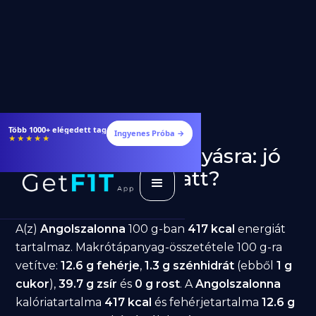
Több 1000+ elégedett tag
Ingyenes Próba →
★★★★★
Angolszalonna fogyásra: jó
választás diéta alatt?
GetFIT App
Írta -
March 19, 2026
A(z)
Angolszalonna
100 g-ban
417 kcal
energiát
tartalmaz. Makrótápanyag-összetétele 100 g-ra
vetítve:
12.6 g fehérje
,
1.3 g szénhidrát
(ebből
1 g
cukor
),
39.7 g zsír
és
0 g rost
. A
Angolszalonna
kalóriatartalma
417 kcal
és fehérjetartalma
12.6 g