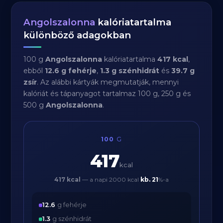
Angolszalonna
kalóriatartalma
különböző adagokban
100 g
Angolszalonna
kalóriatartalma
417 kcal
,
ebből
12.6 g fehérje
,
1.3 g szénhidrát
és
39.7 g
zsír
. Az alábbi kártyák megmutatják, mennyi
kalóriát és tápanyagot tartalmaz 100 g, 250 g és
500 g
Angolszalonna
.
100
G
417
kcal
417 kcal
— a napi 2000 kcal
kb.
21
%-a
12.6
g fehérje
1.3
g szénhidrát