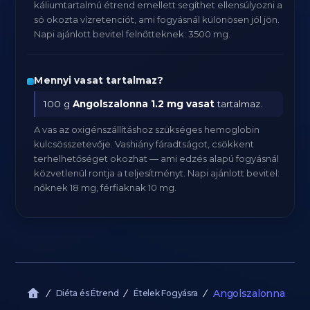
káliumtartalmú étrend emellett segíthet ellensúlyozni a
só okozta vízretenciót, ami fogyásnál különösen jól jön.
Napi ajánlott bevitel felnőtteknek: 3500 mg.
Mennyi vasat tartalmaz?
100 g
Angolszalonna
1.2 mg vasat
tartalmaz.
A vas az oxigénszállításhoz szükséges hemoglobin
kulcsösszetevője. Vashiány fáradtságot, csökkent
terhelhetőséget okozhat — ami edzés alapú fogyásnál
közvetlenül rontja a teljesítményt. Napi ajánlott bevitel:
nőknek 18 mg, férfiaknak 10 mg.
Angolszalonna
Diéta és Étrend
Ételek Fogyásra