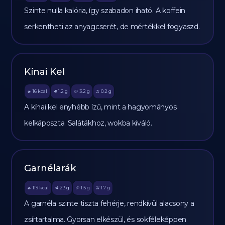
Szinte nulla kalória, így szabadon iható. A koffein
serkentheti az anyagcserét, de mértékkel fogyaszd.
Kínai Kel
16
kcal
1.2
g
3.2
g
0.2
g
🔥
🥩
🥔
🫒
A kínai kel enyhébb ízű, mint a hagyományos
kelkáposzta. Salátákhoz, wokba kiváló.
Garnélarák
119
kcal
23
g
1.5
g
1.7
g
🔥
🥩
🥔
🫒
A garnéla szinte tiszta fehérje, rendkívül alacsony a
zsírtartalma. Gyorsan elkészül, és sokféleképpen