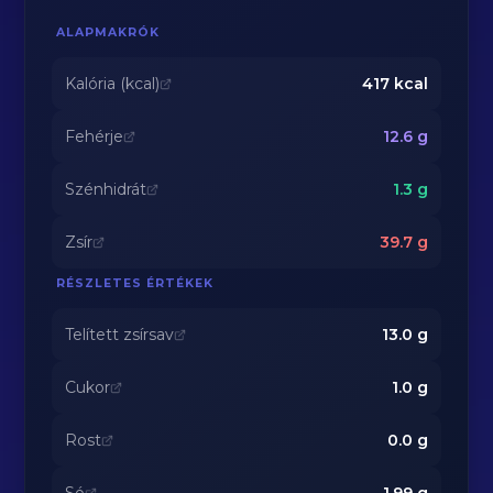
ALAPMAKRÓK
Kalória (kcal)
417
kcal
Fehérje
12.6
g
Szénhidrát
1.3
g
Zsír
39.7
g
RÉSZLETES ÉRTÉKEK
Telített zsírsav
13.0
g
Cukor
1.0
g
Rost
0.0
g