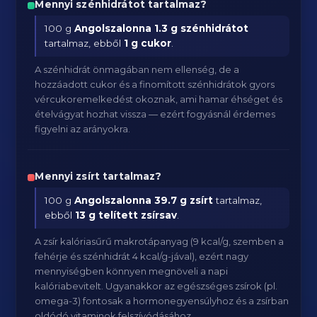
Mennyi szénhidrátot tartalmaz?
100 g
Angolszalonna
1.3 g szénhidrátot
tartalmaz, ebből
1 g cukor
.
A szénhidrát önmagában nem ellenség, de a
hozzáadott cukor és a finomított szénhidrátok gyors
vércukoremelkedést okoznak, ami hamar éhséget és
ételvágyat hozhat vissza — ezért fogyásnál érdemes
figyelni az arányokra.
Mennyi zsírt tartalmaz?
100 g
Angolszalonna
39.7 g zsírt
tartalmaz,
ebből
13 g telített zsírsav
.
A zsír kalóriasűrű makrotápanyag (9 kcal/g, szemben a
fehérje és szénhidrát 4 kcal/g-jával), ezért nagy
mennyiségben könnyen megnöveli a napi
kalóriabevitelt. Ugyanakkor az egészséges zsírok (pl.
omega-3) fontosak a hormonegyensúlyhoz és a zsírban
oldódó vitaminok felszívódásához.