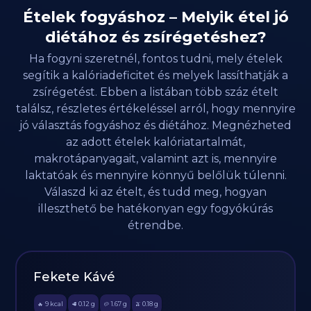
Ételek fogyáshoz – Melyik étel jó
diétához és zsírégetéshez?
Ha fogyni szeretnél, fontos tudni, mely ételek
segítik a kalóriadeficitet és melyek lassíthatják a
zsírégetést. Ebben a listában több száz ételt
találsz, részletes értékeléssel arról, hogy mennyire
jó választás fogyáshoz és diétához. Megnézheted
az adott ételek kalóriatartalmát,
makrotápanyagait, valamint azt is, mennyire
laktatóak és mennyire könnyű belőlük túlenni.
Válaszd ki az ételt, és tudd meg, hogyan
illeszthető be hatékonyan egy fogyókúrás
étrendbe.
Fekete Kávé
9
kcal
0.12
g
1.67
g
0.18
g
🔥
🥩
🥔
🫒