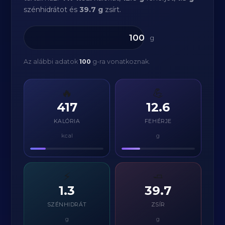
szénhidrátot és
39.7 g
zsírt.
g
Az alábbi adatok
100
g-ra vonatkoznak.
🔥
💪
417
12.6
KALÓRIA
FEHÉRJE
kcal
g
⚡
🧈
1.3
39.7
SZÉNHIDRÁT
ZSÍR
g
g