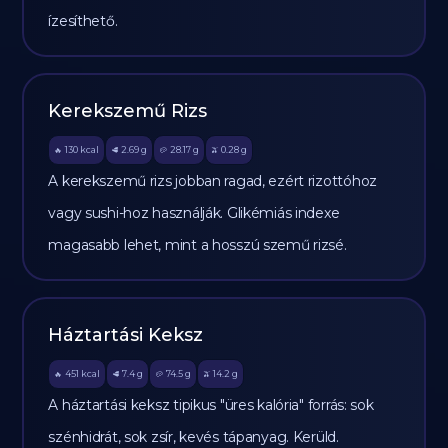
ízesíthető.
Kerekszemű Rizs
130
kcal
2.69
g
28.17
g
0.28
g
🔥
🥩
🥔
🫒
A kerekszemű rizs jobban ragad, ezért rizottóhoz
vagy sushi-hoz használják. Glikémiás indexe
magasabb lehet, mint a hosszú szemű rizsé.
Háztartási Keksz
451
kcal
7.4
g
74.5
g
14.2
g
🔥
🥩
🥔
🫒
A háztartási keksz tipikus "üres kalória" forrás: sok
szénhidrát, sok zsír, kevés tápanyag. Kerüld.