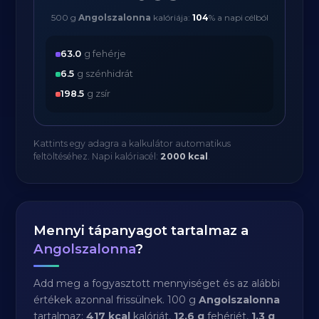
500 g
Angolszalonna
kalóriája:
104
% a napi célból
63.0
g fehérje
6.5
g szénhidrát
198.5
g zsír
Kattints egy adagra a kalkulátor automatikus
feltöltéséhez. Napi kalóriacél:
2000 kcal
.
Mennyi tápanyagot tartalmaz a
Angolszalonna
?
Add meg a fogyasztott mennyiséget és az alábbi
értékek azonnal frissülnek. 100 g
Angolszalonna
tartalmaz:
417 kcal
kalóriát,
12.6 g
fehérjét,
1.3 g