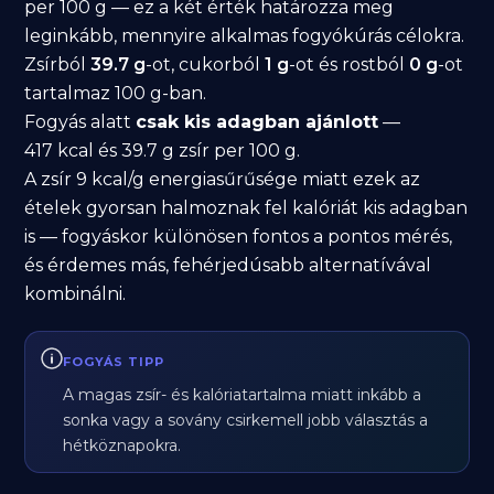
per 100 g — ez a két érték határozza meg
leginkább, mennyire alkalmas fogyókúrás célokra.
Zsírból
39.7 g
-ot, cukorból
1 g
-ot és rostból
0 g
-ot
tartalmaz 100 g-ban.
Fogyás alatt
csak kis adagban ajánlott
—
417 kcal és 39.7 g zsír per 100 g.
A zsír 9 kcal/g energiasűrűsége miatt ezek az
ételek gyorsan halmoznak fel kalóriát kis adagban
is — fogyáskor különösen fontos a pontos mérés,
és érdemes más, fehérjedúsabb alternatívával
kombinálni.
FOGYÁS TIPP
A magas zsír- és kalóriatartalma miatt inkább a
sonka vagy a sovány csirkemell jobb választás a
hétköznapokra.