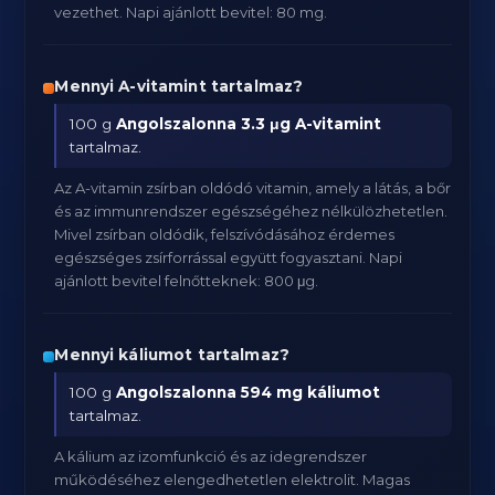
vezethet. Napi ajánlott bevitel: 80 mg.
Mennyi A-vitamint tartalmaz?
100 g
Angolszalonna
3.3 μg A-vitamint
tartalmaz.
Az A-vitamin zsírban oldódó vitamin, amely a látás, a bőr
és az immunrendszer egészségéhez nélkülözhetetlen.
Mivel zsírban oldódik, felszívódásához érdemes
egészséges zsírforrással együtt fogyasztani. Napi
ajánlott bevitel felnőtteknek: 800 μg.
Mennyi káliumot tartalmaz?
100 g
Angolszalonna
594 mg káliumot
tartalmaz.
A kálium az izomfunkció és az idegrendszer
működéséhez elengedhetetlen elektrolit. Magas