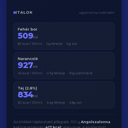
ITALOK
ugyanannyi kalóriáért
Fehér bor
509
ml
82 kcal / 100ml · 0g fehérje · 0g zsír
Narancslé
927
ml
45 kcal / 100ml · 0.7g fehérje · 10g szénhidrát
Tej (2,8%)
834
ml
50 kcal / 100ml · 3.4g fehérje · 2.8g zsír
Az értékek tájékoztató jellegűek, 100 g
Angolszalonna
kalóriatartalmán (
417 kcal
) alapulnak. A kiválasztott