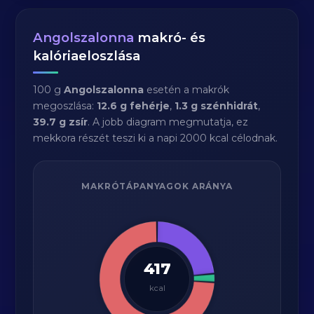
Angolszalonna
makró- és
kalóriaeloszlása
100 g
Angolszalonna
esetén a makrók
megoszlása:
12.6 g fehérje
,
1.3 g szénhidrát
,
39.7 g zsír
. A jobb diagram megmutatja, ez
mekkora részét teszi ki a napi 2000 kcal célodnak.
MAKRÓTÁPANYAGOK ARÁNYA
417
kcal