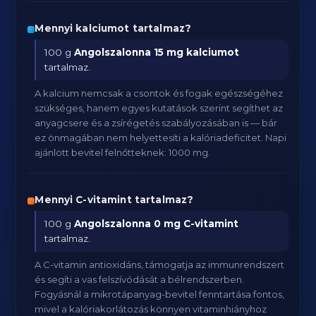
Mennyi kalciumot tartalmaz?
100 g
Angolszalonna
15 mg kalciumot
tartalmaz.
A kalcium nemcsak a csontok és fogak egészségéhez
szükséges, hanem egyes kutatások szerint segíthet az
anyagcsere és a zsírégetés szabályozásában is — bár
ez önmagában nem helyettesíti a kalóriadeficitet. Napi
ajánlott bevitel felnőtteknek: 1000 mg.
Mennyi C-vitamint tartalmaz?
100 g
Angolszalonna
0 mg C-vitamint
tartalmaz.
A C-vitamin antioxidáns, támogatja az immunrendszert
és segíti a vas felszívódását a bélrendszerben.
Fogyásnál a mikrotápanyag-bevitel fenntartása fontos,
mivel a kalóriakorlátozás könnyen vitaminhiányhoz