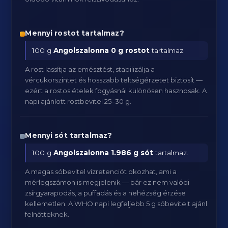
Mennyi rostot tartalmaz?
100 g
Angolszalonna
0 g rostot
tartalmaz.
A rost lassítja az emésztést, stabilizálja a
vércukorszintet és hosszabb teltségérzetet biztosít —
ezért a rostos ételek fogyásnál különösen hasznosak. A
napi ajánlott rostbevitel 25–30 g.
Mennyi sót tartalmaz?
100 g
Angolszalonna
1.986 g sót
tartalmaz.
A magas sóbevitel vízretenciót okozhat, ami a
mérlegszámon is megjelenik — bár ez nem valódi
zsírgyarapodás, a puffadás és a nehézség érzése
kellemetlen. A WHO napi legfeljebb 5 g sóbevitelt ajánl
felnőtteknek.