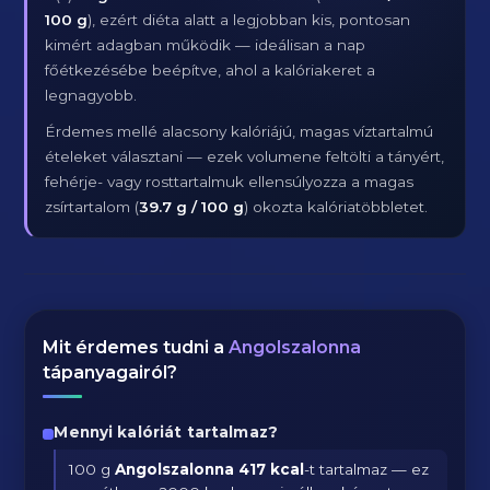
100 g
), ezért diéta alatt a legjobban kis, pontosan
kimért adagban működik — ideálisan a nap
főétkezésébe beépítve, ahol a kalóriakeret a
legnagyobb.
Érdemes mellé alacsony kalóriájú, magas víztartalmú
ételeket választani — ezek volumene feltölti a tányért,
fehérje- vagy rosttartalmuk ellensúlyozza a magas
zsírtartalom (
39.7 g / 100 g
) okozta kalóriatöbbletet.
Mit érdemes tudni a
Angolszalonna
tápanyagairól?
Mennyi kalóriát tartalmaz?
100 g
Angolszalonna
417 kcal
-t tartalmaz — ez