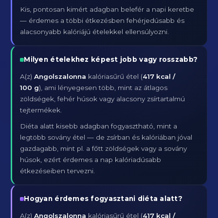
Kis, pontosan kimért adagban belefér a napi keretbe
— érdemes a többi étkezésben fehérjedúsabb és
alacsonyabb kalóriájú ételekkel ellensúlyozni.
Milyen ételekhez képest jobb vagy rosszabb?
A(z)
Angolszalonna
kalóriasűrű étel (
417 kcal /
100 g
), ami lényegesen több, mint az átlagos
zöldségek, fehér húsok vagy alacsony zsírtartalmú
tejtermékek.
Diéta alatt kisebb adagban fogyasztható, mint a
legtöbb sovány étel — de zsírban és kalóriában jóval
gazdagabb, mint pl. a főtt zöldségek vagy a sovány
húsok, ezért érdemes a nap kalóriadúsabb
étkezéseiben tervezni.
Hogyan érdemes fogyasztani diéta alatt?
A(z)
Angolszalonna
kalóriasűrű étel (
417 kcal /