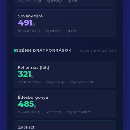
155 kcal / 100g · 13g fehérje · 11g zsír
Sovány túró
491
g
85 kcal / 100g · 12g fehérje · 4g zsír
SZÉNHIDRÁTFORRÁSOK
ugyanannyi kalóriáért
Fehér rizs (főtt)
321
g
130 kcal / 100g · 2.4g fehérje · 28g szénhidrát
Édesburgonya
485
g
86 kcal / 100g · 1.6g fehérje · 20g szénhidrát
Zabliszt