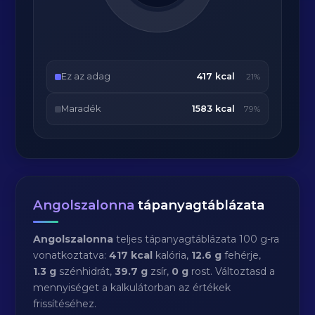
Ez az adag
417 kcal
21%
Maradék
1583 kcal
79%
Angolszalonna
tápanyagtáblázata
Angolszalonna
teljes tápanyagtáblázata 100 g-ra
vonatkoztatva:
417 kcal
kalória,
12.6 g
fehérje,
1.3 g
szénhidrát,
39.7 g
zsír,
0 g
rost. Változtasd a
mennyiséget a kalkulátorban az értékek
frissítéséhez.