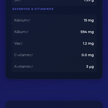
Só
1.99
g
ÁSVÁNYOK & VITAMINOK
Kalcium
15
mg
Kálium
594
mg
Vas
1.2
mg
C-vitamin
0.0
mg
A-vitamin
3
μg