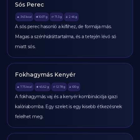
Sós Perec
343
kcal
10.07
g
71.3
g
2.46
g
🔥
🥩
🥔
🫒
A sós perec hasonló a kiflihez, de formája más.
Magas a szénhidráttartalma, és a tetején lévő só
miatt sós.
Fokhagymás Kenyér
7.75
kcal
45.62
g
12.78
g
610
g
🔥
🥩
🥔
🫒
A fokhagymás vaj és a kenyér kombinációja igazi
kalóriabomba. Egy szelet is egy kisebb étkezésnek
felelhet meg.