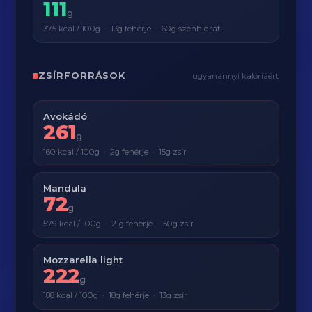
111
g
375 kcal / 100g · 13g fehérje · 60g szénhidrát
ZSÍRFORRÁSOK
ugyanannyi kalóriáért
Avokádó
261
g
160 kcal / 100g · 2g fehérje · 15g zsír
Mandula
72
g
579 kcal / 100g · 21g fehérje · 50g zsír
Mozzarella light
222
g
188 kcal / 100g · 18g fehérje · 13g zsír