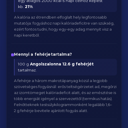
egy átlagos 2000 kcal-s napi célhoz képest
kb.
21
%
.
A kalória az étrendben elfoglalt hely legfontosabb
mutatója: fogyáshoz napi kalóriadeficitre van szükség,
ezért fontos tudni, hogy egy-egy adag mennyit visz a
napi keretből.
Mennyi a fehérjetartalma?
100 g
Angolszalonna
12.6 g fehérjét
tartalmaz.
A fehérje a három makrotápanyag közül a legjobb
szövetséges fogyásnál: erős teltségérzetet ad, megőrzi
az izomtömeget kalóriadeficit alatt, és az emésztése is
több energiát igényel a szervezettől (termikus hatás).
Felnőtteknek testsúlykilogrammonként legalább 1,6–
2 g fehérje bevitele ajánlott fogyás alatt.