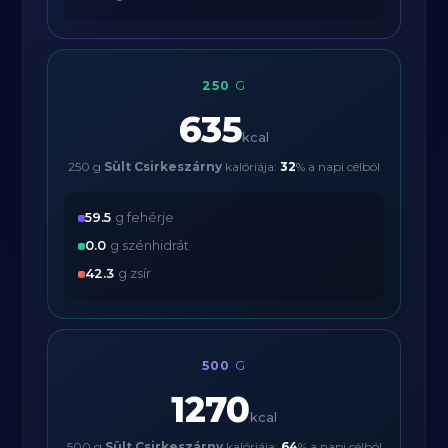
250
G
635
kcal
250 g
Sült Csirkeszárny
kalóriája:
32
% a napi célból
59.5
g fehérje
0.0
g szénhidrát
42.3
g zsír
500
G
1270
kcal
500 g
Sült Csirkeszárny
kalóriája:
64
% a napi célból