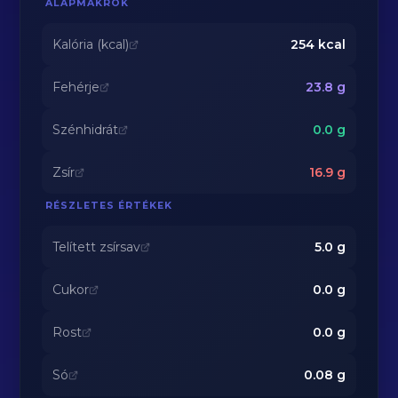
ALAPMAKRÓK
Kalória (kcal)
254
kcal
Fehérje
23.8
g
Szénhidrát
0.0
g
Zsír
16.9
g
RÉSZLETES ÉRTÉKEK
Telített zsírsav
5.0
g
Cukor
0.0
g
Rost
0.0
g
Só
0.08
g