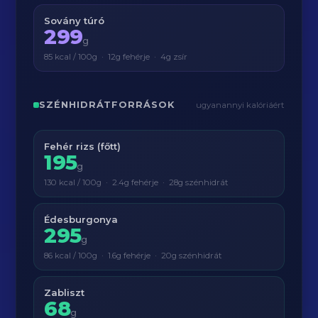
Sovány túró
299
g
85 kcal / 100g · 12g fehérje · 4g zsír
SZÉNHIDRÁTFORRÁSOK
ugyanannyi kalóriáért
Fehér rizs (főtt)
195
g
130 kcal / 100g · 2.4g fehérje · 28g szénhidrát
Édesburgonya
295
g
86 kcal / 100g · 1.6g fehérje · 20g szénhidrát
Zabliszt
68
g