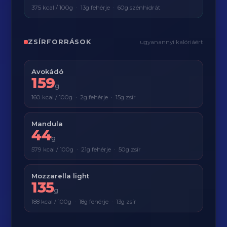
375 kcal / 100g · 13g fehérje · 60g szénhidrát
ZSÍRFORRÁSOK
ugyanannyi kalóriáért
Avokádó
159
g
160 kcal / 100g · 2g fehérje · 15g zsír
Mandula
44
g
579 kcal / 100g · 21g fehérje · 50g zsír
Mozzarella light
135
g
188 kcal / 100g · 18g fehérje · 13g zsír