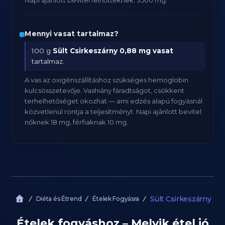
Napi ajánlott bevitel felnőtteknek: 3500 mg.
Mennyi vasat tartalmaz?
100 g
Sült Csirkeszárny
0,88 mg vasat
tartalmaz.
A vas az oxigénszállításhoz szükséges hemoglobin
kulcsösszetevője. Vashiány fáradtságot, csökkent
terhelhetőséget okozhat — ami edzés alapú fogyásnál
közvetlenül rontja a teljesítményt. Napi ajánlott bevitel:
nőknek 18 mg, férfiaknak 10 mg.
Sült Csirkeszárny
Diéta és Étrend
Ételek Fogyásra
Ételek fogyáshoz – Melyik étel jó