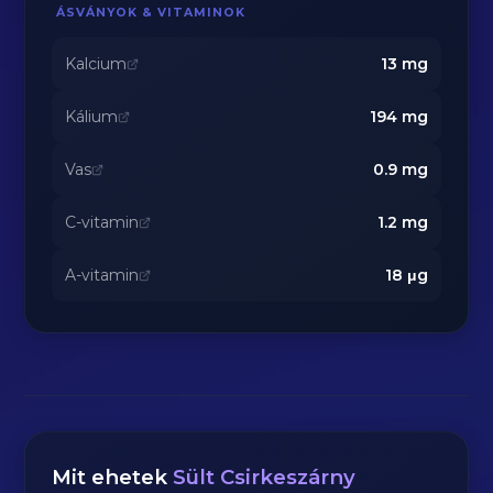
ÁSVÁNYOK & VITAMINOK
Kalcium
13
mg
Kálium
194
mg
Vas
0.9
mg
C-vitamin
1.2
mg
A-vitamin
18
μg
Mit ehetek
Sült Csirkeszárny