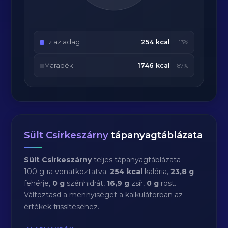
Ez az adag
254 kcal
13%
Maradék
1746 kcal
87%
Sült Csirkeszárny
tápanyagtáblázata
Sült Csirkeszárny
teljes tápanyagtáblázata
100 g-ra vonatkoztatva:
254 kcal
kalória,
23,8 g
fehérje,
0 g
szénhidrát,
16,9 g
zsír,
0 g
rost.
Változtasd a mennyiséget a kalkulátorban az
értékek frissítéséhez.