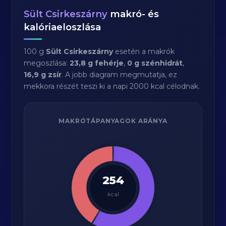
Sült Csirkeszárny
makró- és
kalóriaeloszlása
100 g
Sült Csirkeszárny
esetén a makrók
megoszlása:
23,8 g fehérje
,
0 g szénhidrát
,
16,9 g zsír
. A jobb diagram megmutatja, ez
mekkora részét teszi ki a napi 2000 kcal célodnak.
MAKRÓTÁPANYAGOK ARÁNYA
254
kcal