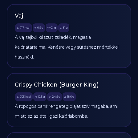
Vaj
717
kcal
0.9
g
0.1
g
81
g
🔥
🥩
🥔
🫒
A vaj tejből készült zsiradék, magas a
kalóriatartalma. Kenésre vagy sütéshez mértékkel
használd.
Crispy Chicken (Burger King)
305
kcal
10.5
g
24.5
g
18.6
g
🔥
🥩
🥔
🫒
A ropogós panír rengeteg olajat szív magába, ami
miatt ez az étel igazi kalóriabomba.