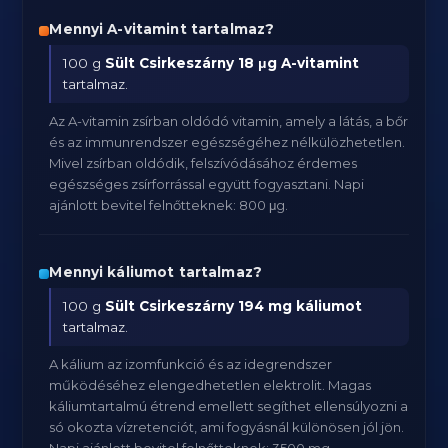
Mennyi A-vitamint tartalmaz?
100 g
Sült Csirkeszárny
18 μg A-vitamint
tartalmaz.
Az A-vitamin zsírban oldódó vitamin, amely a látás, a bőr
és az immunrendszer egészségéhez nélkülözhetetlen.
Mivel zsírban oldódik, felszívódásához érdemes
egészséges zsírforrással együtt fogyasztani. Napi
ajánlott bevitel felnőtteknek: 800 μg.
Mennyi káliumot tartalmaz?
100 g
Sült Csirkeszárny
194 mg káliumot
tartalmaz.
A kálium az izomfunkció és az idegrendszer
működéséhez elengedhetetlen elektrolit. Magas
káliumtartalmú étrend emellett segíthet ellensúlyozni a
só okozta vízretenciót, ami fogyásnál különösen jól jön.