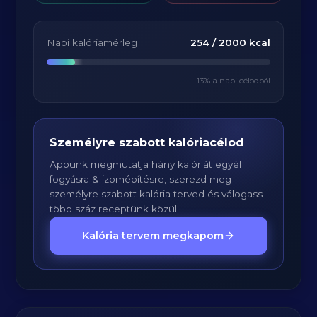
Napi kalóriamérleg
254
/
2000
kcal
13
% a napi célodból
Személyre szabott kalóriacélod
Appunk megmutatja hány kalóriát egyél
fogyásra & izomépítésre, szerezd meg
személyre szabott kalória terved és válogass
több száz receptünk közül!
Kalória tervem megkapom