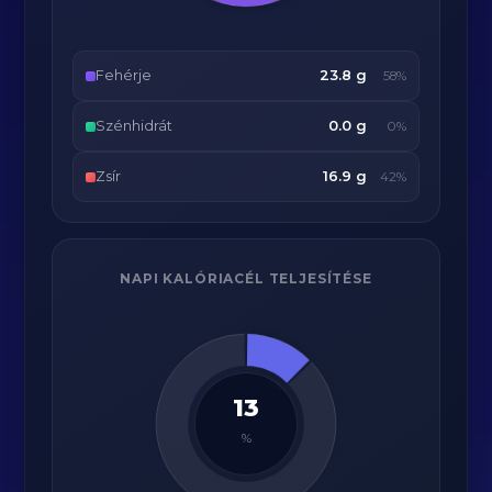
Fehérje
23.8 g
58%
Szénhidrát
0.0 g
0%
Zsír
16.9 g
42%
NAPI KALÓRIACÉL TELJESÍTÉSE
13
%