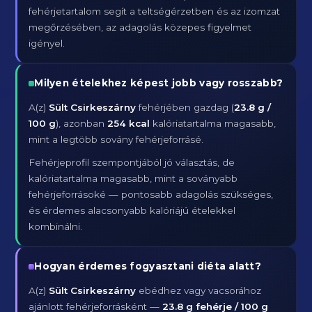
fehérjetartalom segít a teltségérzetben és az izomzat
megőrzésében, az adagolás közepes figyelmet
igényel.
Milyen ételekhez képest jobb vagy rosszabb?
A(z)
Sült Csirkeszárny
fehérjében gazdag (
23.8 g /
100 g
), azonban
254 kcal
kalóriatartalma magasabb,
mint a legtöbb sovány fehérjeforrásé.
Fehérjeprofil szempontjából jó választás, de
kalóriatartalma magasabb, mint a soványabb
fehérjeforrásoké — pontosabb adagolás szükséges,
és érdemes alacsonyabb kalóriájú ételekkel
kombinálni.
Hogyan érdemes fogyasztani diéta alatt?
A(z)
Sült Csirkeszárny
ebédhez vagy vacsorához
ajánlott fehérjeforrásként —
23.8 g fehérje / 100 g