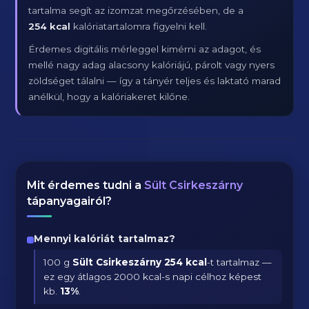
tartalma segít az izomzat megőrzésében, de a
254 kcal
kalóriatartalomra figyelni kell.
Érdemes digitális mérleggel kimérni az adagot, és
mellé nagy adag alacsony kalóriájú, párolt vagy nyers
zöldséget tálalni — így a tányér teljes és laktató marad
anélkül, hogy a kalóriakeret kilőne.
Mit érdemes tudni a
Sült Csirkeszárny
tápanyagairól?
Mennyi kalóriát tartalmaz?
100 g
Sült Csirkeszárny
254 kcal
-t tartalmaz —
ez egy átlagos 2000 kcal-s napi célhoz képest
kb.
13
%
.