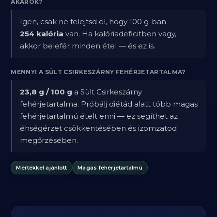
AKAROK?
Igen, csak ne felejtsd el, hogy 100 g-ban
254 kalória
van. Ha kalóriadeficitben vagy,
akkor belefér minden étel — és ez is.
MENNYI A SÜLT CSIRKESZÁRNY FEHÉRJETARTALMA?
23,8 g / 100 g
a Sült Csirkeszárny
fehérjetartalma. Próbálj diétád alatt több magas
fehérjetartalmú ételt enni — ez segíthet az
éhségérzet csökkentésében és izomzatod
megőrzésében.
Mértékkel ajánlott
Magas fehérjetartalmú