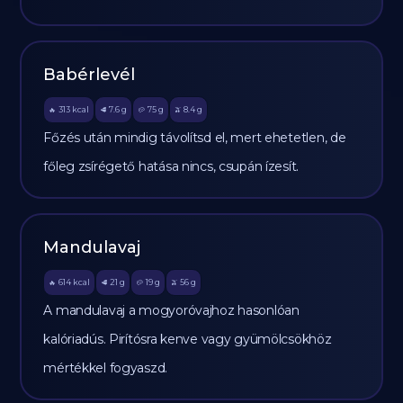
Babérlevél
313
kcal
7.6
g
75
g
8.4
g
🔥
🥩
🥔
🫒
Főzés után mindig távolítsd el, mert ehetetlen, de
főleg zsírégető hatása nincs, csupán ízesít.
Mandulavaj
614
kcal
21
g
19
g
56
g
🔥
🥩
🥔
🫒
A mandulavaj a mogyoróvajhoz hasonlóan
kalóriadús. Pirítósra kenve vagy gyümölcsökhöz
mértékkel fogyaszd.