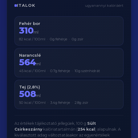
ITALOK
ugyanannyi kalóriáért
Fehér bor
310
ml
82 kcal / 100ml · 0g fehérje · 0g zsír
Narancslé
564
ml
45 kcal / 100ml · 0.7g fehérje · 10g szénhidrát
Tej (2,8%)
508
ml
50 kcal / 100ml · 3.4g fehérje · 2.8g zsír
Az értékek tájékoztató jellegűek, 100 g
Sült
Csirkeszárny
kalóriatartalmán (
254 kcal
) alapulnak. A
kiválasztott adag változtatásakor az egyenértékek