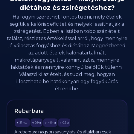
diétához és zsírégetéshez?
Ha fogyni szeretnél, fontos tudni, mely ételek
segítik a kalóriadeficitet és melyek lassíthatják a
zsírégetést. Ebben a listában több száz ételt
találsz, részletes értékeléssel arról, hogy mennyire
jó választás fogyáshoz és diétához. Megnézheted
az adott ételek kalóriatartalmát,
makrotápanyagait, valamint azt is, mennyire
laktatóak és mennyire könnyű belőlük túlenni.
Válaszd ki az ételt, és tudd meg, hogyan
illeszthető be hatékonyan egy fogyókúrás
étrendbe.
Rebarbara
21
kcal
0.9
g
4.54
g
0.2
g
🔥
🥩
🥔
🫒
A rebarbara nagyon savanykás, és általában csak