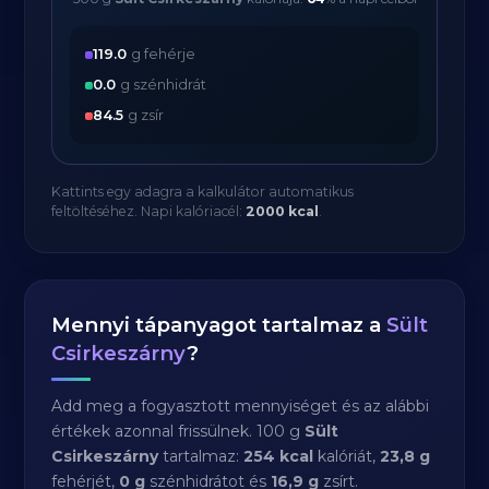
119.0
g fehérje
0.0
g szénhidrát
84.5
g zsír
Kattints egy adagra a kalkulátor automatikus
feltöltéséhez. Napi kalóriacél:
2000 kcal
.
Mennyi tápanyagot tartalmaz a
Sült
Csirkeszárny
?
Add meg a fogyasztott mennyiséget és az alábbi
értékek azonnal frissülnek. 100 g
Sült
Csirkeszárny
tartalmaz:
254 kcal
kalóriát,
23,8 g
fehérjét,
0 g
szénhidrátot és
16,9 g
zsírt.