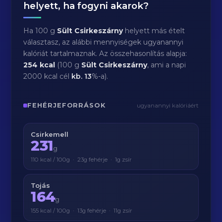
helyett, ha fogyni akarok?
Ha 100 g
Sült Csirkeszárny
helyett más ételt
választasz, az alábbi mennyiségek ugyanannyi
kalóriát tartalmaznak. Az összehasonlítás alapja:
254 kcal
(100 g
Sült Csirkeszárny
, ami a napi
2000 kcal cél
kb.
13
%-a).
FEHÉRJEFORRÁSOK
ugyanannyi kalóriáért
Csirkemell
231
g
110 kcal / 100g · 23g fehérje · 1g zsír
Tojás
164
g
155 kcal / 100g · 13g fehérje · 11g zsír