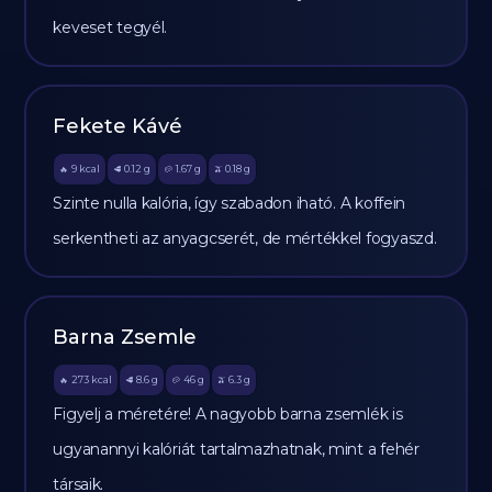
keveset tegyél.
Fekete Kávé
9
kcal
0.12
g
1.67
g
0.18
g
🔥
🥩
🥔
🫒
Szinte nulla kalória, így szabadon iható. A koffein
serkentheti az anyagcserét, de mértékkel fogyaszd.
Barna Zsemle
273
kcal
8.6
g
46
g
6.3
g
🔥
🥩
🥔
🫒
Figyelj a méretére! A nagyobb barna zsemlék is
ugyanannyi kalóriát tartalmazhatnak, mint a fehér
társaik.