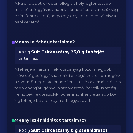
A kalória az étrendben elfoglalt hely legfontosabb
mutatója: fogyáshoz napi kalóriadeficitre van szükség,
ezért fontos tudni, hogy egy-egy adag mennyit visz a
napi keretből.
Mennyi a fehérjetartalma?
100 g
Sült Csirkeszárny
23,8 g fehérjét
tartalmaz.
A fehérje a három makrotápanyag közül a legjobb
szövetséges fogyásnál: erős teltségérzetet ad, megőrzi
az izomtömeget kalóriadeficit alatt, és az emésztése is
több energiát igényel a szervezettől (termikus hatás).
Felnőtteknek testsúlykilogrammonként legalább 1,6–
2 g fehérje bevitele ajánlott fogyás alatt.
Mennyi szénhidrátot tartalmaz?
100 g
Sült Csirkeszárny
0 g szénhidrátot