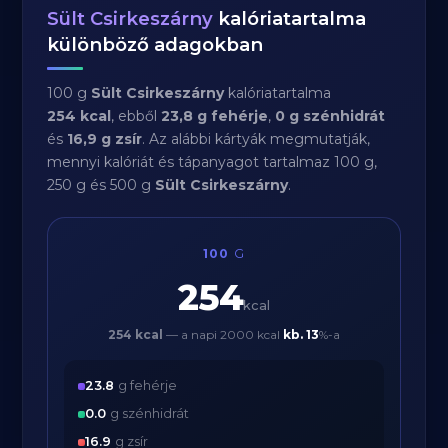
Sült Csirkeszárny
kalóriatartalma
különböző adagokban
100 g
Sült Csirkeszárny
kalóriatartalma
254 kcal
, ebből
23,8 g fehérje
,
0 g szénhidrát
és
16,9 g zsír
. Az alábbi kártyák megmutatják,
mennyi kalóriát és tápanyagot tartalmaz 100 g,
250 g és 500 g
Sült Csirkeszárny
.
100
G
254
kcal
254 kcal
— a napi 2000 kcal
kb.
13
%-a
23.8
g fehérje
0.0
g szénhidrát
16.9
g zsír