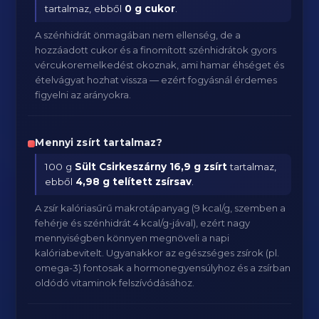
tartalmaz, ebből
0 g cukor
.
A szénhidrát önmagában nem ellenség, de a
hozzáadott cukor és a finomított szénhidrátok gyors
vércukoremelkedést okoznak, ami hamar éhséget és
ételvágyat hozhat vissza — ezért fogyásnál érdemes
figyelni az arányokra.
Mennyi zsírt tartalmaz?
100 g
Sült Csirkeszárny
16,9 g zsírt
tartalmaz,
ebből
4,98 g telített zsírsav
.
A zsír kalóriasűrű makrotápanyag (9 kcal/g, szemben a
fehérje és szénhidrát 4 kcal/g-jával), ezért nagy
mennyiségben könnyen megnöveli a napi
kalóriabevitelt. Ugyanakkor az egészséges zsírok (pl.
omega-3) fontosak a hormonegyensúlyhoz és a zsírban
oldódó vitaminok felszívódásához.