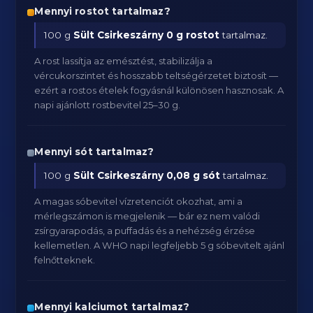
Mennyi rostot tartalmaz?
100 g
Sült Csirkeszárny
0 g rostot
tartalmaz.
A rost lassítja az emésztést, stabilizálja a
vércukorszintet és hosszabb teltségérzetet biztosít —
ezért a rostos ételek fogyásnál különösen hasznosak. A
napi ajánlott rostbevitel 25–30 g.
Mennyi sót tartalmaz?
100 g
Sült Csirkeszárny
0,08 g sót
tartalmaz.
A magas sóbevitel vízretenciót okozhat, ami a
mérlegszámon is megjelenik — bár ez nem valódi
zsírgyarapodás, a puffadás és a nehézség érzése
kellemetlen. A WHO napi legfeljebb 5 g sóbevitelt ajánl
felnőtteknek.
Mennyi kalciumot tartalmaz?