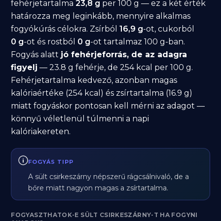
fehérjetartalma
23,8 g
per 100 g — ez a két érték
határozza meg leginkább, mennyire alkalmas
fogyókúrás célokra. Zsírból
16,9 g
-ot, cukorból
0 g
-ot és rostból
0 g
-ot tartalmaz 100 g-ban.
Fogyás alatt
jó fehérjeforrás, de az adagra
figyelj
— 23.8 g fehérje, de 254 kcal per 100 g.
Fehérjetartalma kedvező, azonban magas
kalóriaértéke (254 kcal) és zsírtartalma (16.9 g)
miatt fogyáskor pontosan kell mérni az adagot —
könnyű véletlenül túlmenni a napi
kalóriakereten.
FOGYÁS TIPP
A sült csirkeszárny népszerű rágcsálnivaló, de a
bőre miatt nagyon magas a zsírtartalma.
FOGYASZTHATOK-E SÜLT CSIRKESZÁRNY-T HA FOGYNI