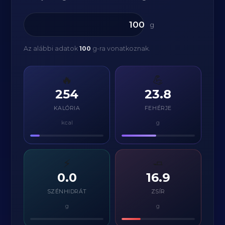
g
Az alábbi adatok
100
g-ra vonatkoznak.
🔥
💪
254
23.8
KALÓRIA
FEHÉRJE
kcal
g
⚡
🧈
0.0
16.9
SZÉNHIDRÁT
ZSÍR
g
g