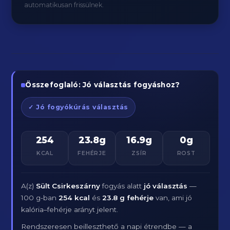
automatikusan frissülnek.
Összefoglaló: Jó választás fogyáshoz?
✓ Jó fogyókúrás választás
254
23.8g
16.9g
0g
KCAL
FEHÉRJE
ZSÍR
ROST
A(z)
Sült Csirkeszárny
fogyás alatt
jó választás
—
100 g-ban
254 kcal
és
23.8 g fehérje
van, ami jó
kalória–fehérje arányt jelent.
Rendszeresen beilleszthető a napi étrendbe — a