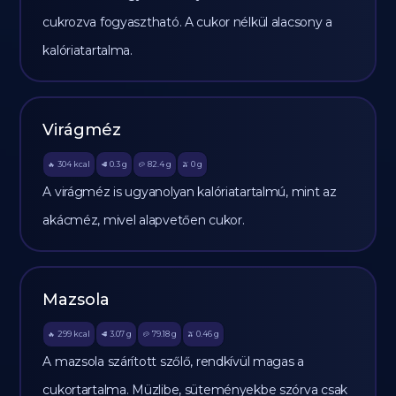
cukrozva fogyasztható. A cukor nélkül alacsony a
kalóriatartalma.
Virágméz
304
kcal
0.3
g
82.4
g
0
g
🔥
🥩
🥔
🫒
A virágméz is ugyanolyan kalóriatartalmú, mint az
akácméz, mivel alapvetően cukor.
Mazsola
299
kcal
3.07
g
79.18
g
0.46
g
🔥
🥩
🥔
🫒
A mazsola szárított szőlő, rendkívül magas a
cukortartalma. Müzlibe, süteményekbe szórva csak