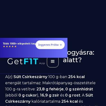
Több 1000+ elégedett tag
Ingyenes Próba →
★★★★★
Sült Csirkeszárny fogyásra:
jó választás diéta alatt?
GetFIT App
Írta -
March 19, 2026
A(z)
Sült Csirkeszárny
100 g-ban
254 kcal
energiát tartalmaz. Makrótápanyag-összetétele
100 g-ra vetítve:
23,8 g fehérje
,
0 g szénhidrát
(ebből
0 g cukor
),
16,9 g zsír
és
0 g rost
. A
Sült
Csirkeszárny
kalóriatartalma
254 kcal
és