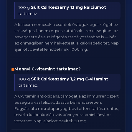
100 g
Sült Csirkeszárny
13 mg kalciumot
tartalmaz.
A kalcium nemcsak a csontok és fogak egészségéhez
szükséges, hanem egyes kutatások szerint segíthet az
anyagcsere és a zsírégetés szabályozásában is — bár
ez önmagában nem helyettesíti a kalóriadeficitet. Napi
ajánlott bevitel felnőtteknek: 1000 mg.
Mennyi C-vitamint tartalmaz?
100 g
Sült Csirkeszárny
1,2 mg C-vitamint
tartalmaz.
A C-vitamin antioxidáns, támogatja az immunrendszert
és segíti a vas felszívódását a bélrendszerben.
Fogyásnál a mikrotápanyag-bevitel fenntartása fontos,
mivel a kalóriakorlátozás könnyen vitaminhiányhoz
vezethet. Napi ajánlott bevitel: 80 mg.