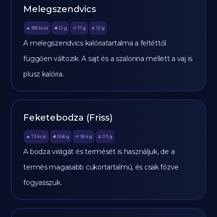
Melegszendvics
185
kcal
12
g
17
g
12
g
🔥
🥩
🥔
🫒
A melegszendvics kalóriatartalma a feltéttől
függően változik. A sajt és a szalonna mellett a vaj is
plusz kalória.
Feketebodza (Friss)
73
kcal
0.66
g
18.4
g
0.5
g
🔥
🥩
🥔
🫒
A bodza virágát és termését is használjuk, de a
termés magasabb cukortartalmú, és csak főzve
fogyasszuk.