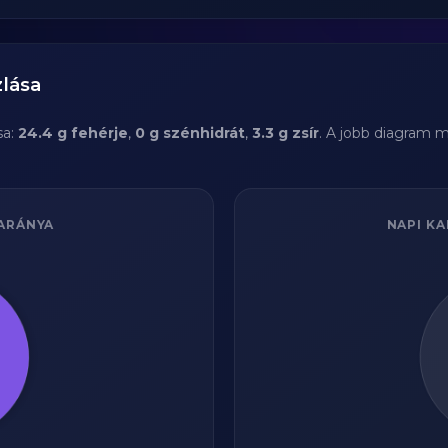
zlása
sa:
24.4 g fehérje
,
0 g szénhidrát
,
3.3 g zsír
. A jobb diagram m
ARÁNYA
NAPI KA