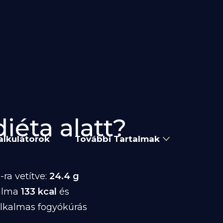
iéta alatt?
alkulátorok
További Tartalmak
ra vetítve:
24.4 g
talma
133 kcal
és
alkalmas fogyókúrás