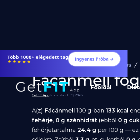
Több 1000+ elégedett tag
Ingyenes Próba →
★★★★★
Diéta és Étrend
Ételek Fogyásra
Fácánmell fogy
Főoldal
Diét
GetFIT App
Írta -
March 19, 2026
A(z)
Fácánmell
100 g-ban
133 kcal
ene
fehérje
,
0 g szénhidrát
(ebből
0 g cuk
fehérjetartalma
24.4 g
per 100 g — ez
célokra. Zsírból
3.3 g
-ot, cukorból
0 g
-