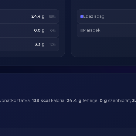
24.4 g
Ez az adag
88%
0.0 g
Maradék
0%
3.3 g
12%
 vonatkoztatva:
133 kcal
kalória,
24.4 g
fehérje,
0 g
szénhidrát,
3