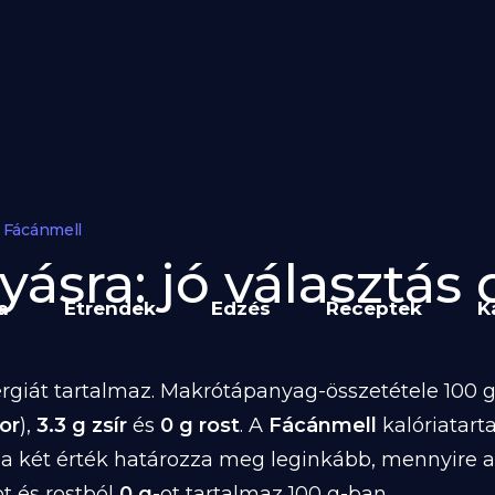
Fácánmell
ásra: jó választás d
a
Étrendek
Edzés
Receptek
K
rgiát tartalmaz. Makrótápanyag-összetétele 100 g-
or
),
3.3 g zsír
és
0 g rost
. A
Fácánmell
kalóriatar
 a két érték határozza meg leginkább, mennyire 
ot és rostból
0 g
-ot tartalmaz 100 g-ban.