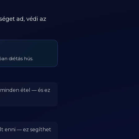
séget ad, védi az
an diétás hús.
r minden étel — és ez
lt enni — ez segíthet