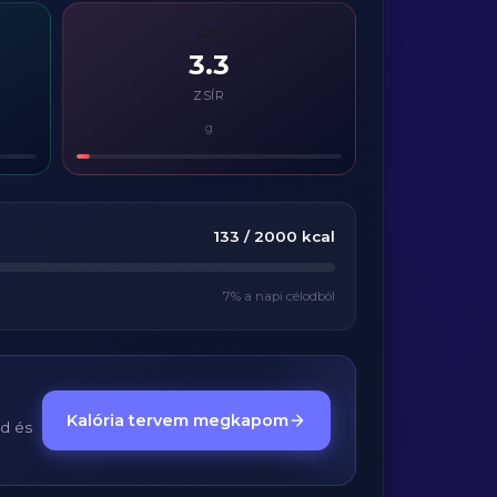
🧈
3.3
ZSÍR
g
133
/
2000
kcal
7
% a napi célodból
Kalória tervem megkapom
ed és