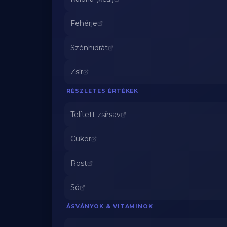
Fehérje
Szénhidrát
Zsír
RÉSZLETES ÉRTÉKEK
Telített zsírsav
Cukor
Rost
Só
ÁSVÁNYOK & VITAMINOK