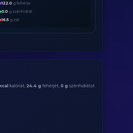
122.0
g fehérje
0.0
g szénhidrát
16.5
g zsír
kcal
kalóriát,
24.4 g
fehérjét,
0 g
szénhidrátot