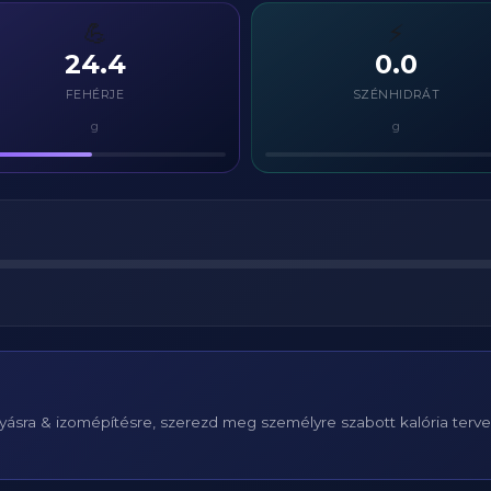
💪
⚡
24.4
0.0
FEHÉRJE
SZÉNHIDRÁT
g
g
ásra & izomépítésre, szerezd meg személyre szabott kalória terv