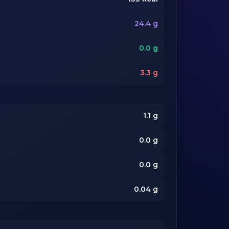
24.4
g
0.0
g
3.3
g
1.1
g
0.0
g
0.0
g
0.04
g