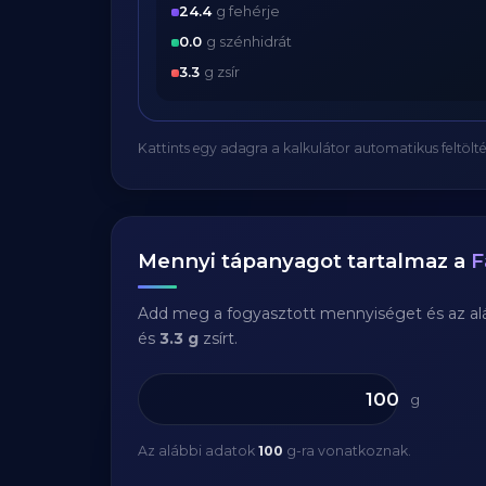
24.4
g fehérje
0.0
g szénhidrát
3.3
g zsír
Kattints egy adagra a kalkulátor automatikus feltölté
Mennyi tápanyagot tartalmaz a
F
Add meg a fogyasztott mennyiséget és az aláb
és
3.3 g
zsírt.
g
Az alábbi adatok
100
g-ra vonatkoznak.