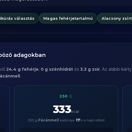
ókúrás választás
Magas fehérjetartalmú
Alacsony zsír
nböző adagokban
ből
24.4 g fehérje
,
0 g szénhidrát
és
3.3 g zsír
. Az alábbi kár
ácánmell
.
250
G
333
kcal
250 g
Fácánmell
kalóriája:
17
% a napi célból