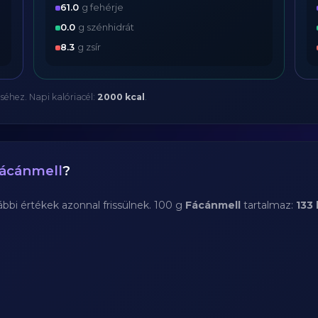
61.0
g fehérje
0.0
g szénhidrát
8.3
g zsír
séhez. Napi kalóriacél:
2000 kcal
.
ácánmell
?
bi értékek azonnal frissülnek. 100 g
Fácánmell
tartalmaz:
133 