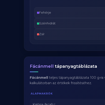
Fehérje
Szénhidrát
Zsír
Fácánmell
tápanyagtáblázata
Fácánmell
teljes tápanyagtáblázata 100 g-ra
kalkulátorban az értékek frissítéséhez.
ALAPMAKRÓK
Kalória (kcal)