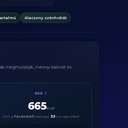
tartalmú
Alacsony szénhidrát
tyák megmutatják, mennyi kalóriát és
500
G
665
kcal
500 g
Fácánmell
kalóriája:
33
% a napi célból