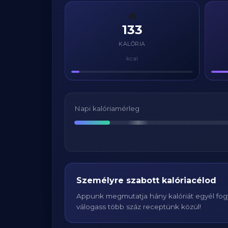
🔥
133
KALÓRIA
kcal
Napi kalóriamérleg
Személyre szabott kalóriacélod
Appunk megmutatja hány kalóriát egyél fogy
válogass több száz receptünk közül!