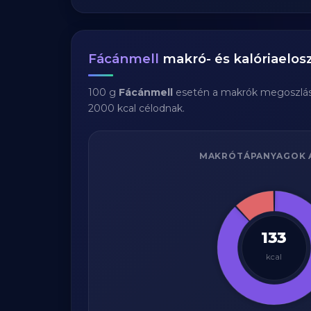
Fácánmell
makró- és kalóriaelos
100 g
Fácánmell
esetén a makrók megoszlá
2000 kcal célodnak.
MAKRÓTÁPANYAGOK 
133
kcal