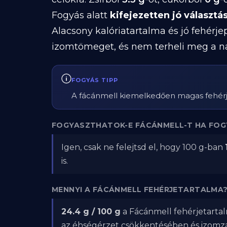
Fogyás alatt
kifejezetten jó választá
Alacsony kalóriatartalma és jó fehérje
izomtömeget, és nem terheli meg a nap
FOGYÁS TIPP
A fácánmell kiemelkedően magas fehérjet
FOGYASZTHATOK-E FÁCÁNMELL-T HA FOG
Igen, csak ne felejtsd el, hogy 100 g-ban
is.
MENNYI A FÁCÁNMELL FEHÉRJETARTALMA
24.4 g / 100 g
a Fácánmell fehérjetartal
az éhségérzet csökkentésében és izom