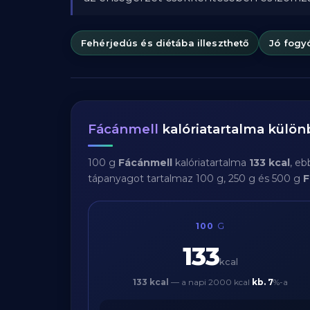
Fehérjedús és diétába illeszthető
Jó fogy
Fácánmell
kalóriatartalma külö
100 g
Fácánmell
kalóriatartalma
133 kcal
, eb
tápanyagot tartalmaz 100 g, 250 g és 500 g
F
100
G
133
kcal
133 kcal
— a napi 2000 kcal
kb.
7
%-a