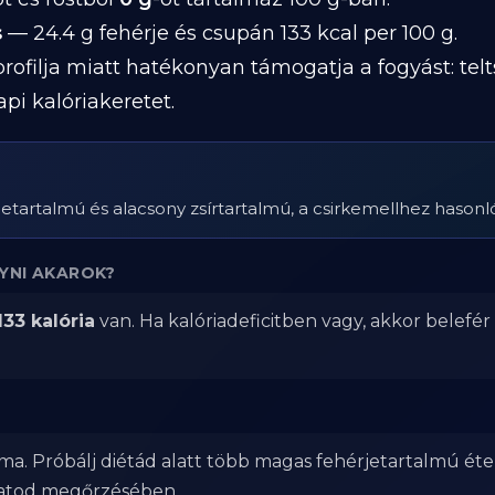
s
— 24.4 g fehérje és csupán 133 kcal per 100 g.
profilja miatt hatékonyan támogatja a fogyást: telt
i kalóriakeretet.
artalmú és alacsony zsírtartalmú, a csirkemellhez hasonló
YNI AKAROK?
133 kalória
van. Ha kalóriadeficitben vagy, akkor belefé
?
ma. Próbálj diétád alatt több magas fehérjetartalmú éte
zatod megőrzésében.