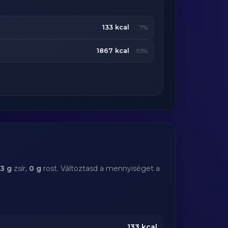
133 kcal
7%
1867 kcal
93%
.3 g
zsír,
0 g
rost. Változtasd a mennyiséget a
133
kcal