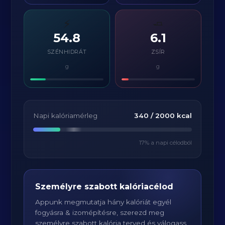
⚡
🧈
54.8
6.1
SZÉNHIDRÁT
ZSÍR
g
g
Napi kalóriamérleg
340
/
2000
kcal
17
% a napi célodból
Személyre szabott kalóriacélod
Appunk megmutatja hány kalóriát egyél
fogyásra & izomépítésre, szerezd meg
személyre szabott kalória terved és válogass