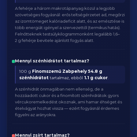
A fehérje a három makrotápanyag közül a legjobb
szövetséges fogyásnál: erős teltségérzetet ad, megőrzi
az izomtömeget kalóriadeficit alatt, és az emésztése is
több energiát igényel a szervezettől (termikus hatás).
Felnőtteknek testsúlykilogrammonként legalább 1,6–
2 g fehérje bevitele ajánlott fogyás alatt.
Mennyi szénhidrátot tartalmaz?
100 g
Finomszemű Zabpehely
54.8 g
szénhidrátot
tartalmaz, ebből
1.1 g cukor
.
A szénhidrát önmagában nem ellenség, de a
hozzáadott cukor és a finomított szénhidrátok gyors
vércukoremelkedést okoznak, ami hamar éhséget és
ételvágyat hozhat vissza — ezért fogyásnál érdemes
figyelni az arányokra.
Mennyi zsírt tartalmaz?