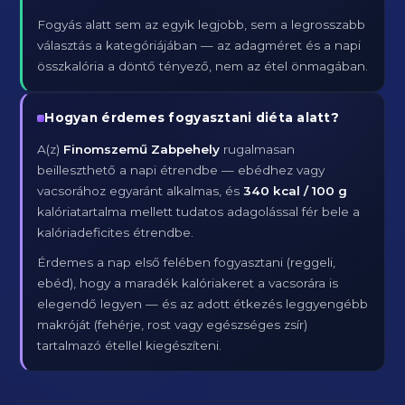
Fogyás alatt sem az egyik legjobb, sem a legrosszabb
választás a kategóriájában — az adagméret és a napi
összkalória a döntő tényező, nem az étel önmagában.
Hogyan érdemes fogyasztani diéta alatt?
A(z)
Finomszemű Zabpehely
rugalmasan
beilleszthető a napi étrendbe — ebédhez vagy
vacsorához egyaránt alkalmas, és
340 kcal / 100 g
kalóriatartalma mellett tudatos adagolással fér bele a
kalóriadeficites étrendbe.
Érdemes a nap első felében fogyasztani (reggeli,
ebéd), hogy a maradék kalóriakeret a vacsorára is
elegendő legyen — és az adott étkezés leggyengébb
makróját (fehérje, rost vagy egészséges zsír)
tartalmazó étellel kiegészíteni.