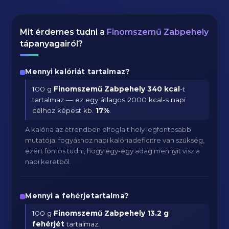
Mit érdemes tudni a
Finomszemű Zabpehely
tápanyagairól?
Mennyi kalóriát tartalmaz?
100 g
Finomszemű Zabpehely
340 kcal
-t
tartalmaz — ez egy átlagos 2000 kcal-s napi
célhoz képest kb.
17
%
.
A kalória az étrendben elfoglalt hely legfontosabb
mutatója: fogyáshoz napi kalóriadeficitre van szükség,
ezért fontos tudni, hogy egy-egy adag mennyit visz a
napi keretből.
Mennyi a fehérjetartalma?
100 g
Finomszemű Zabpehely
13.2 g
fehérjét
tartalmaz.