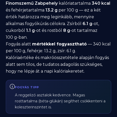
Finomszemű Zabpehely
kalóriatartalma
340 kcal
és fehérjetartalma
13.2 g
per 100 g — ez a két
érték határozza meg leginkább, mennyire
alkalmas fogyókúrás célokra. Zsírból
6.1 g
-ot,
cukorból
1.1 g
-ot és rostból
8 g
-ot tartalmaz
100 g-ban.
Fogyás alatt
mértékkel fogyasztható
— 340 kcal
per 100 g, fehérje: 13.2 g, zsír: 6.1 g.
Kalóriaértéke és makróösszetétele alapján fogyás
alatt sem tilos, de tudatos adagolás szükséges,
hogy ne lépje át a napi kalóriakeretet.
FOGYÁS TIPP
A reggeliző asztalok kedvence. Magas
rosttartalma (béta-glükán) segíthet csökkenteni a
koleszterinszintet is.