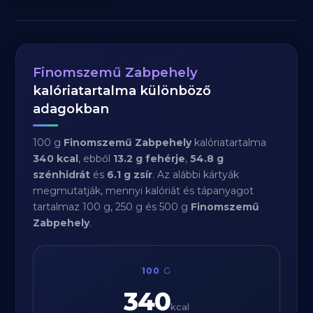
Finomszemű Zabpehely
kalóriatartalma különböző
adagokban
100 g
Finomszemű Zabpehely
kalóriatartalma
340 kcal
, ebből
13.2 g fehérje
,
54.8 g
szénhidrát
és
6.1 g zsír
. Az alábbi kártyák
megmutatják, mennyi kalóriát és tápanyagot
tartalmaz 100 g, 250 g és 500 g
Finomszemű
Zabpehely
.
100
G
340
kcal