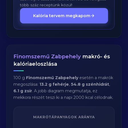
több száz receptünk közül!
Kalória tervem megkapom
Finomszemű Zabpehely
makró- és
kalóriaeloszlása
100 g
Finomszemű Zabpehely
esetén a makrók
megoszlása:
13.2 g fehérje
,
54.8 g szénhidrát
,
6.1 g zsír
. A jobb diagram megmutatja, ez
mekkora részét teszi ki a napi 2000 kcal célodnak.
MAKRÓTÁPANYAGOK ARÁNYA