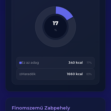
17
%
Ez az adag
340 kcal
17%
Maradék
1660 kcal
83%
Finomszemű Zabpehely