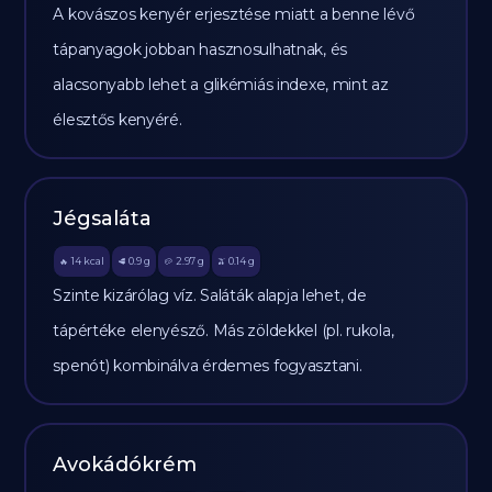
A kovászos kenyér erjesztése miatt a benne lévő
tápanyagok jobban hasznosulhatnak, és
alacsonyabb lehet a glikémiás indexe, mint az
élesztős kenyéré.
Jégsaláta
14
kcal
0.9
g
2.97
g
0.14
g
🔥
🥩
🥔
🫒
Szinte kizárólag víz. Saláták alapja lehet, de
tápértéke elenyésző. Más zöldekkel (pl. rukola,
spenót) kombinálva érdemes fogyasztani.
Avokádókrém