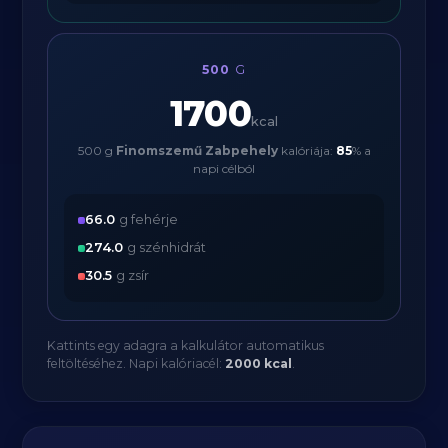
500
G
1700
kcal
500 g
Finomszemű Zabpehely
kalóriája:
85
% a
napi célból
66.0
g fehérje
274.0
g szénhidrát
30.5
g zsír
Kattints egy adagra a kalkulátor automatikus
feltöltéséhez. Napi kalóriacél:
2000 kcal
.