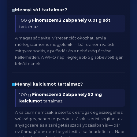
Mennyi sót tartalmaz?
100 g
Finomszemű Zabpehely
0.01 g sót
tartalmaz.
A magas sóbevitel vízretenciót okozhat, ami a
mérlegszámon is megjelenik — bár ez nem valódi
zsírgyarapodás, a puffadás és a nehézség érzése
kellemetlen. A WHO napi legfeljebb 5 g sóbevitelt ajánl
felnőtteknek.
Mennyi kalciumot tartalmaz?
100 g
Finomszemű Zabpehely
52 mg
kalciumot
tartalmaz.
A kalcium nemcsak a csontok és fogak egészségéhez
szükséges, hanem egyes kutatások szerint segíthet az
anyagcsere és a zsírégetés szabályozásában is — bár
ez önmagában nem helyettesíti a kalóriadeficitet. Napi