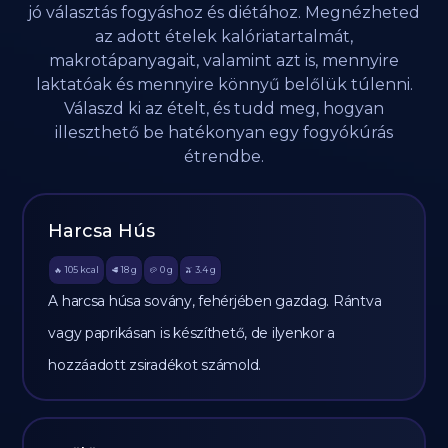
jó választás fogyáshoz és diétához. Megnézheted
az adott ételek kalóriatartalmát,
makrotápanyagait, valamint azt is, mennyire
laktatóak és mennyire könnyű belőlük túlenni.
Válaszd ki az ételt, és tudd meg, hogyan
illeszthető be hatékonyan egy fogyókúrás
étrendbe.
Harcsa Hús
105
kcal
18
g
0
g
3.4
g
🔥
🥩
🥔
🫒
A harcsa húsa sovány, fehérjében gazdag. Rántva
vagy paprikásan is készíthető, de ilyenkor a
hozzáadott zsiradékot számold.