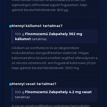
egészséges zsírforrással együtt fogyasztani. Napi
ajánlott bevitel felnőtteknek: 800 μg.
Mennyi káliumot tartalmaz?
100 g
Finomszemű Zabpehely
362 mg
káliumot
tartalmaz.
A kálium az izomfunkció és az idegrendszer
működéséhez elengedhetetlen elektrolit. Magas
káliumtartalmú étrend emellett segíthet ellensúlyozni a
só okozta vízretenciót, ami fogyásnál különösen jól jön.
Napi ajánlott bevitel felnőtteknek: 3500 mg.
Mennyi vasat tartalmaz?
100 g
Finomszemű Zabpehely
4.2 mg vasat
tartalmaz.
A vas az oxigénszállításhoz szükséges hemoglobin