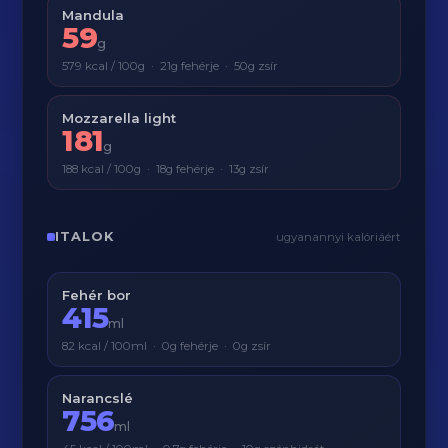
Mandula
59
g
579 kcal / 100g · 21g fehérje · 50g zsír
Mozzarella light
181
g
188 kcal / 100g · 18g fehérje · 13g zsír
ITALOK
ugyanannyi kalóriáért
Fehér bor
415
ml
82 kcal / 100ml · 0g fehérje · 0g zsír
Narancslé
756
ml