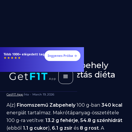
Több 1000+ elégedett tag
Ingyenes Próba →
★★★★★
Finomszemű Zabpehely
fogyásra: jó választás diéta
alatt?
GetFIT App
Írta -
March 19, 2026
A(z)
Finomszemű Zabpehely
100 g-ban
340 kcal
energiát tartalmaz. Makrótápanyag-összetétele
100 g-ra vetítve:
13.2 g fehérje
,
54.8 g szénhidrát
(ebből
1.1 g cukor
),
6.1 g zsír
és
8 g rost
. A