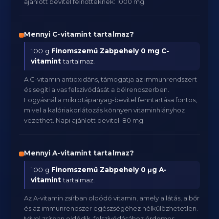
ajánlott bevitel felnőtteknek: 1000 mg.
Mennyi C-vitamint tartalmaz?
100 g
Finomszemű Zabpehely
0 mg C-
vitamint
tartalmaz.
A C-vitamin antioxidáns, támogatja az immunrendszert
és segíti a vas felszívódását a bélrendszerben.
Fogyásnál a mikrotápanyag-bevitel fenntartása fontos,
mivel a kalóriakorlátozás könnyen vitaminhiányhoz
vezethet. Napi ajánlott bevitel: 80 mg.
Mennyi A-vitamint tartalmaz?
100 g
Finomszemű Zabpehely
0 μg A-
vitamint
tartalmaz.
Az A-vitamin zsírban oldódó vitamin, amely a látás, a bőr
és az immunrendszer egészségéhez nélkülözhetetlen.
Mivel zsírban oldódik, felszívódásához érdemes