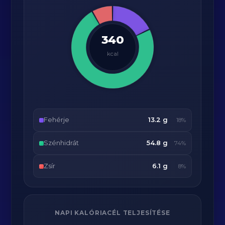
340
kcal
Fehérje
13.2 g
18%
Szénhidrát
54.8 g
74%
Zsír
6.1 g
8%
NAPI KALÓRIACÉL TELJESÍTÉSE