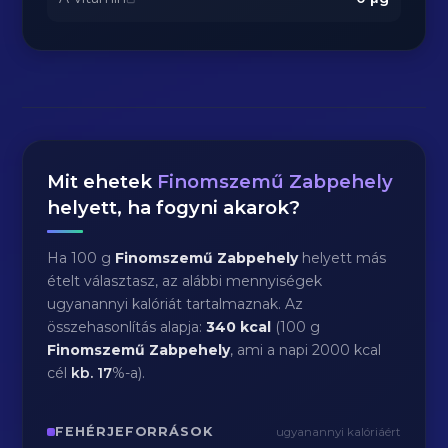
Mit ehetek
Finomszemű Zabpehely
helyett, ha fogyni akarok?
Ha 100 g
Finomszemű Zabpehely
helyett más
ételt választasz, az alábbi mennyiségek
ugyanannyi kalóriát tartalmaznak. Az
összehasonlítás alapja:
340 kcal
(100 g
Finomszemű Zabpehely
, ami a napi 2000 kcal
cél
kb.
17
%-a).
FEHÉRJEFORRÁSOK
ugyanannyi kalóriáért