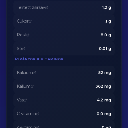
Telített zsírsav
1.2
g
Cukor
1.1
g
Rost
8.0
g
Só
0.01
g
ÁSVÁNYOK & VITAMINOK
Kalcium
52
mg
Kálium
362
mg
Vas
4.2
mg
C-vitamin
0.0
mg
A-vitamin
0
μg