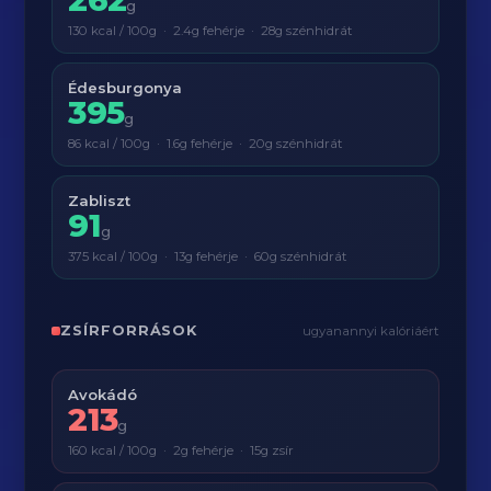
g
130 kcal / 100g · 2.4g fehérje · 28g szénhidrát
Édesburgonya
395
g
86 kcal / 100g · 1.6g fehérje · 20g szénhidrát
Zabliszt
91
g
375 kcal / 100g · 13g fehérje · 60g szénhidrát
ZSÍRFORRÁSOK
ugyanannyi kalóriáért
Avokádó
213
g
160 kcal / 100g · 2g fehérje · 15g zsír