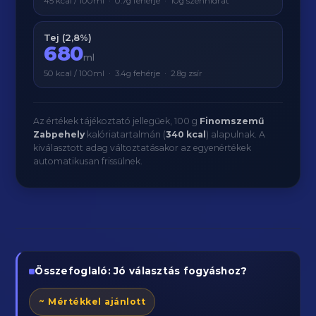
45 kcal / 100ml · 0.7g fehérje · 10g szénhidrát
Tej (2,8%)
680
ml
50 kcal / 100ml · 3.4g fehérje · 2.8g zsír
Az értékek tájékoztató jellegűek, 100 g
Finomszemű
Zabpehely
kalóriatartalmán (
340 kcal
) alapulnak. A
kiválasztott adag változtatásakor az egyenértékek
automatikusan frissülnek.
Összefoglaló: Jó választás fogyáshoz?
~ Mértékkel ajánlott