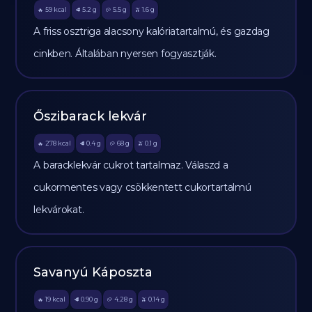
59
kcal
5.2
g
5.5
g
1.6
g
🔥
🥩
🥔
🫒
A friss osztriga alacsony kalóriatartalmú, és gazdag
cinkben. Általában nyersen fogyasztják.
Őszibarack lekvár
278
kcal
0.4
g
68
g
0.1
g
🔥
🥩
🥔
🫒
A baracklekvár cukrot tartalmaz. Válaszd a
cukormentes vagy csökkentett cukortartalmú
lekvárokat.
Savanyú Káposzta
19
kcal
0.90
g
4.28
g
0.14
g
🔥
🥩
🥔
🫒