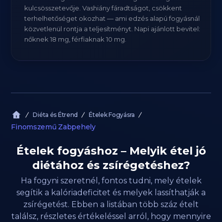
kulcsösszetevője. Vashiány fáradtságot, csökkent
terhelhetőséget okozhat — ami edzés alapú fogyásnál
közvetlenül rontja a teljesítményt. Napi ajánlott bevitel:
nőknek 18 mg, férfiaknak 10 mg.
Diéta és Étrend
Ételek Fogyásra
Finomszemű Zabpehely
Ételek fogyáshoz – Melyik étel jó
diétához és zsírégetéshez?
Ha fogyni szeretnél, fontos tudni, mely ételek
segítik a kalóriadeficitet és melyek lassíthatják a
zsírégetést. Ebben a listában több száz ételt
találsz, részletes értékeléssel arról, hogy mennyire