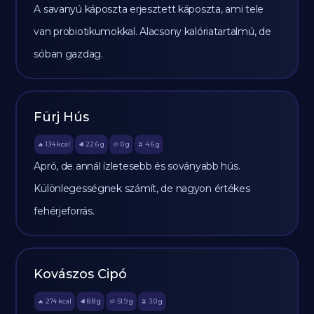
A savanyú káposzta erjesztett káposzta, ami tele
van probiotikumokkal. Alacsony kalóriatartalmú, de
sóban gazdag.
Fürj Hús
134
kcal
22.6
g
0
g
4.6
g
🔥
🥩
🥔
🫒
Apró, de annál ízletesebb és soványabb hús.
Különlegességnek számít, de nagyon értékes
fehérjeforrás.
Kovászos Cipó
274
kcal
8.8
g
51.9
g
3.0
g
🔥
🥩
🥔
🫒