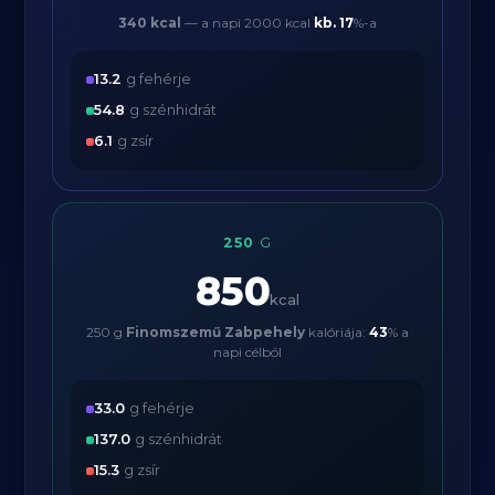
340 kcal
— a napi 2000 kcal
kb.
17
%-a
13.2
g fehérje
54.8
g szénhidrát
6.1
g zsír
250
G
850
kcal
250 g
Finomszemű Zabpehely
kalóriája:
43
% a
napi célból
33.0
g fehérje
137.0
g szénhidrát
15.3
g zsír