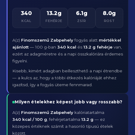
340
13.2g
6.1g
8.0g
KCAL
FEHÉRJE
ZSÍR
ROST
A(z)
Finomszemű Zabpehely
fogyás alatt
mértékkel
ajánlott
— 100 g-ban
340 kcal
és
13.2 g fehérje
van,
ezért az adagméretre és a napi összkalóriára érdemes
figyelni.
Kisebb, kimért adagban beilleszthető a napi étrendbe
— a kulcs az, hogy a többi étkezés kalóriáját ehhez
igazítsd, így a fogyás üteme fennmarad.
Milyen ételekhez képest jobb vagy rosszabb?
A(z)
Finomszemű Zabpehely
kalóriatartalma
340 kcal / 100 g
, fehérjetartalma
13.2 g
— ez
közepes értéknek számít a hasonló típusú ételek
között.