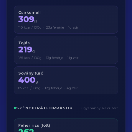
Csirkemell
309
g
110 kcal / 100g · 23g fehérje · 1g zsír
Tojás
219
g
155 kcal / 100g · 13g fehérje · 11g zsír
Sovány túró
400
g
85 kcal / 100g · 12g fehérje · 4g zsír
SZÉNHIDRÁTFORRÁSOK
ugyanannyi kalóriáért
Fehér rizs (főtt)
262