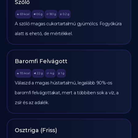
Szőlő
69
kcal
0.6
g
18.1
g
0.2
g
🔥
🥩
🥔
🫒
A szőlő magas cukortartalmú gyümölcs. Fogyókúra
alatt is ehető, de mértékkel.
Baromfi Felvágott
115
kcal
22
g
4
g
1
g
🔥
🥩
🥔
🫒
Válaszd a magas hústartalmú, legalább 90%-os
baromfi felvágottakat, mert a többiben sok a víz, a
zsír és az adalék.
Osztriga (Friss)