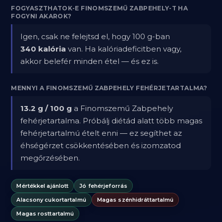
FOGYASZTHATOK-E FINOMSZEMŰ ZABPEHELY-T HA
FOGYNI AKAROK?
Igen, csak ne felejtsd el, hogy 100 g-ban
340 kalória
van. Ha kalóriadeficitben vagy,
akkor belefér minden étel — és ez is.
MENNYI A FINOMSZEMŰ ZABPEHELY FEHÉRJETARTALMA?
13.2 g / 100 g
a Finomszemű Zabpehely
fehérjetartalma. Próbálj diétád alatt több magas
fehérjetartalmú ételt enni — ez segíthet az
éhségérzet csökkentésében és izomzatod
megőrzésében.
Mértékkel ajánlott
Jó fehérjeforrás
Alacsony cukortartalmú
Magas szénhidráttartalmú
Magas rosttartalmú