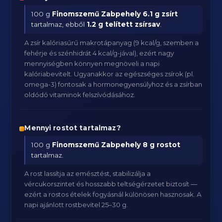
100 g
Finomszemű Zabpehely
6.1 g zsírt
tartalmaz, ebből
1.2 g telített zsírsav
.
A zsír kalóriasűrű makrotápanyag (9 kcal/g, szemben a
fehérje és szénhidrát 4 kcal/g-jával), ezért nagy
mennyiségben könnyen megnöveli a napi
kalóriabevitelt. Ugyanakkor az egészséges zsírok (pl.
omega-3) fontosak a hormonegyensúlyhoz és a zsírban
oldódó vitaminok felszívódásához.
Mennyi rostot tartalmaz?
100 g
Finomszemű Zabpehely
8 g rostot
tartalmaz.
A rost lassítja az emésztést, stabilizálja a
vércukorszintet és hosszabb teltségérzetet biztosít —
ezért a rostos ételek fogyásnál különösen hasznosak. A
napi ajánlott rostbevitel 25–30 g.