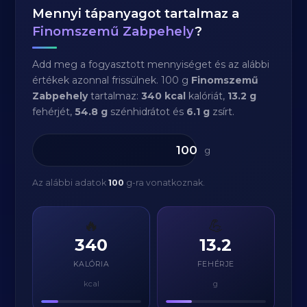
Mennyi tápanyagot tartalmaz a
Finomszemű Zabpehely
?
Add meg a fogyasztott mennyiséget és az alábbi
értékek azonnal frissülnek. 100 g
Finomszemű
Zabpehely
tartalmaz:
340 kcal
kalóriát,
13.2 g
fehérjét,
54.8 g
szénhidrátot és
6.1 g
zsírt.
g
Az alábbi adatok
100
g-ra vonatkoznak.
🔥
💪
340
13.2
KALÓRIA
FEHÉRJE
kcal
g