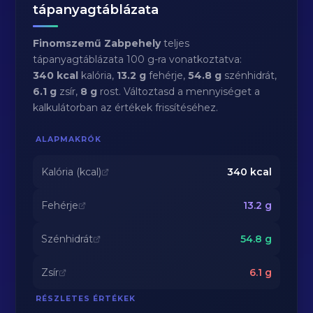
tápanyagtáblázata
Finomszemű Zabpehely
teljes
tápanyagtáblázata 100 g-ra vonatkoztatva:
340 kcal
kalória,
13.2 g
fehérje,
54.8 g
szénhidrát,
6.1 g
zsír,
8 g
rost. Változtasd a mennyiséget a
kalkulátorban az értékek frissítéséhez.
ALAPMAKRÓK
Kalória (kcal)
340
kcal
Fehérje
13.2
g
Szénhidrát
54.8
g
Zsír
6.1
g
RÉSZLETES ÉRTÉKEK