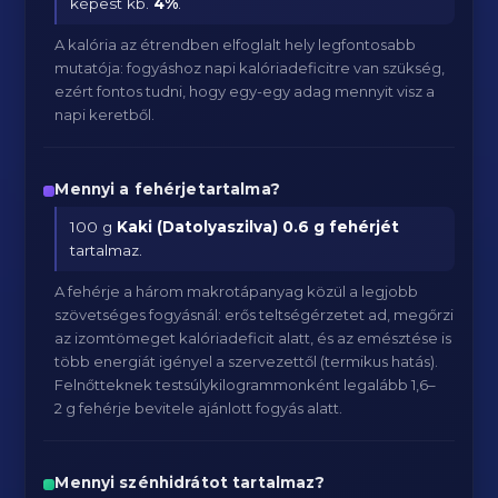
képest kb.
4
%
.
A kalória az étrendben elfoglalt hely legfontosabb
mutatója: fogyáshoz napi kalóriadeficitre van szükség,
ezért fontos tudni, hogy egy-egy adag mennyit visz a
napi keretből.
Mennyi a fehérjetartalma?
100 g
Kaki (Datolyaszilva)
0.6 g fehérjét
tartalmaz.
A fehérje a három makrotápanyag közül a legjobb
szövetséges fogyásnál: erős teltségérzetet ad, megőrzi
az izomtömeget kalóriadeficit alatt, és az emésztése is
több energiát igényel a szervezettől (termikus hatás).
Felnőtteknek testsúlykilogrammonként legalább 1,6–
2 g fehérje bevitele ajánlott fogyás alatt.
Mennyi szénhidrátot tartalmaz?