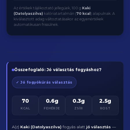
Az értékek tájékoztató jellegűek, 100 g
Kaki
(Datolyaszilva)
kalóriatartalmán (
70 kcal
) alapulnak. A
kiválasztott adag változtatásakor az egyenértékek
automatikusan frissülnek.
Összefoglaló: Jó választás fogyáshoz?
✓ Jó fogyókúrás választás
70
0.6g
0.3g
2.5g
KCAL
FEHÉRJE
ZSÍR
ROST
A(z)
Kaki (Datolyaszilva)
fogyás alatt
jó választás
—