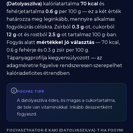
(Datolyaszilva)
kalóriatartalma
70 kcal
és
fehérjetartalma
0.6 g
per 100 g — ez a két érték
határozza meg leginkább, mennyire alkalmas
fogyókúrás célokra. Zsírból
0.3 g
-ot, cukorból
12 g
-ot és rostból
2.5 g
-ot tartalmaz 100 g-ban.
Fogyás alatt
mértékkel jó választás
— 70 kcal,
0.6 g fehérje és 0.3 g zsír per 100 g.
Tápanyagprofilja kiegyensúlyozott — az
adagméretre figyelve rendszeresen szerepelhet
kalóriadeficites étrendben.
FOGYÁS TIPP
A datolyaszilva édes, és magas a cukortartalma,
de tele van vitaminokkal. Inkább desszertként
fogyaszd.
FOGYASZTHATOK-E KAKI (DATOLYASZILVA)-T HA FOGYNI