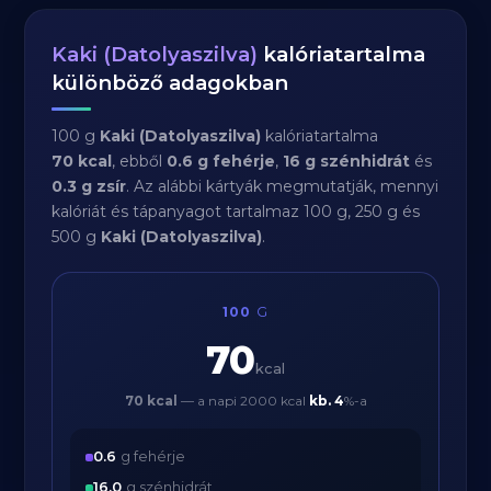
Kaki (Datolyaszilva)
kalóriatartalma
különböző adagokban
100 g
Kaki (Datolyaszilva)
kalóriatartalma
70 kcal
, ebből
0.6 g fehérje
,
16 g szénhidrát
és
0.3 g zsír
. Az alábbi kártyák megmutatják, mennyi
kalóriát és tápanyagot tartalmaz 100 g, 250 g és
500 g
Kaki (Datolyaszilva)
.
100
G
70
kcal
70 kcal
— a napi 2000 kcal
kb.
4
%-a
0.6
g fehérje
16.0
g szénhidrát