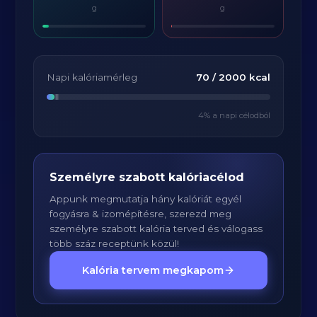
g
g
Napi kalóriamérleg
70
/
2000
kcal
4
% a napi célodból
Személyre szabott kalóriacélod
Appunk megmutatja hány kalóriát egyél
fogyásra & izomépítésre, szerezd meg
személyre szabott kalória terved és válogass
több száz receptünk közül!
Kalória tervem megkapom