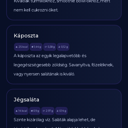
Kiválóak turmixokhoz, smoothie bowl-okhoz, mert
nem kell cukrozni őket.
Káposzta
25
kcal
1,44
g
5,58
g
0,12
g
🔥
🥩
🥔
🫒
A káposzta az egyik legalapvetőbb és
legegészségesebb zöldség. Savanyítva, főzeléknek,
vagy nyersen salátának is kiváló.
Jégsaláta
14
kcal
0.9
g
2.97
g
0.14
g
🔥
🥩
🥔
🫒
Szinte kizárólag víz. Saláták alapja lehet, de