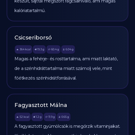
készült, sajttal megszórt rágcsálnivaló, ami magas
kalóriatartalmú.
Csicseriborsó
364
kcal
19.3
g
60.4
g
6.04
g
🔥
🥩
🥔
🫒
Magas a fehérje- és rosttartalma, ami miatt laktató,
de a szénhidráttartalma miatt számolj vele, mint
főétkezés szénhidrátforrásával.
Fagyasztott Málna
52
kcal
1.2
g
11.9
g
0.65
g
🔥
🥩
🥔
🫒
A fagyasztott gyümölcsök is megőrzik vitaminjaikat.