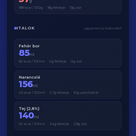
g
188 kcal / 100g · 18g fehérje · 13g zsír
ITALOK
ugyanannyi kalóriáért
Fehér bor
85
ml
82 kcal / 100ml · 0g fehérje · 0g zsír
Narancslé
156
ml
45 kcal / 100ml · 0.7g fehérje · 10g szénhidrát
Tej (2,8%)
140
ml
50 kcal / 100ml · 3.4g fehérje · 2.8g zsír