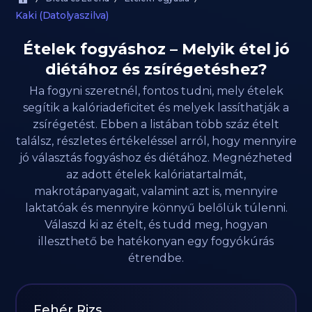
Kaki (Datolyaszilva)
Ételek fogyáshoz – Melyik étel jó
diétához és zsírégetéshez?
Ha fogyni szeretnél, fontos tudni, mely ételek
segítik a kalóriadeficitet és melyek lassíthatják a
zsírégetést. Ebben a listában több száz ételt
találsz, részletes értékeléssel arról, hogy mennyire
jó választás fogyáshoz és diétához. Megnézheted
az adott ételek kalóriatartalmát,
makrotápanyagait, valamint azt is, mennyire
laktatóak és mennyire könnyű belőlük túlenni.
Válaszd ki az ételt, és tudd meg, hogyan
illeszthető be hatékonyan egy fogyókúrás
étrendbe.
Fehér Rizs