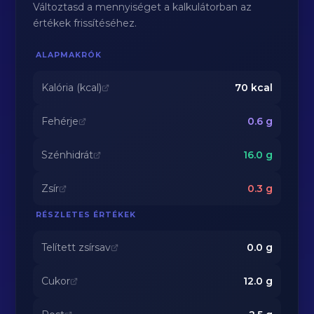
Változtasd a mennyiséget a kalkulátorban az
értékek frissítéséhez.
ALAPMAKRÓK
Kalória (kcal)
70
kcal
Fehérje
0.6
g
Szénhidrát
16.0
g
Zsír
0.3
g
RÉSZLETES ÉRTÉKEK
Telített zsírsav
0.0
g
Cukor
12.0
g