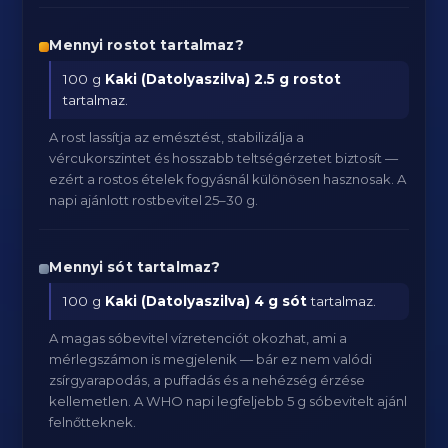
Mennyi rostot tartalmaz?
100 g
Kaki (Datolyaszilva)
2.5 g rostot
tartalmaz.
A rost lassítja az emésztést, stabilizálja a
vércukorszintet és hosszabb teltségérzetet biztosít —
ezért a rostos ételek fogyásnál különösen hasznosak. A
napi ajánlott rostbevitel 25–30 g.
Mennyi sót tartalmaz?
100 g
Kaki (Datolyaszilva)
4 g sót
tartalmaz.
A magas sóbevitel vízretenciót okozhat, ami a
mérlegszámon is megjelenik — bár ez nem valódi
zsírgyarapodás, a puffadás és a nehézség érzése
kellemetlen. A WHO napi legfeljebb 5 g sóbevitelt ajánl
felnőtteknek.