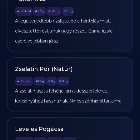
130
kcal
2.7
g
28.6
g
0.3
g
🔥
🥩
🥔
🫒
A legelterjedtebb rizsfajta, de a hántolás miatt
elvesztette rostjainak nagy részét. Barna rizsre
cserélve jobban jársz.
Zselatin Por (Natúr)
335
kcal
86
g
0
g
0.1
g
🔥
🥩
🥔
🫒
A zselatin tiszta fehérje, amit desszertekhez,
kocsonyához használnak. Nincs szénhidráttartalma.
Leveles Pogácsa