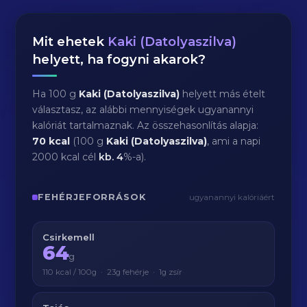
Mit ehetek
Kaki (Datolyaszilva)
helyett, ha fogyni akarok?
Ha 100 g
Kaki (Datolyaszilva)
helyett más ételt
választasz, az alábbi mennyiségek ugyanannyi
kalóriát tartalmaznak. Az összehasonlítás alapja:
70 kcal
(100 g
Kaki (Datolyaszilva)
, ami a napi
2000 kcal cél
kb.
4
%-a).
FEHÉRJEFORRÁSOK
ugyanannyi kalóriáért
Csirkemell
64
g
110 kcal / 100g · 23g fehérje · 1g zsír