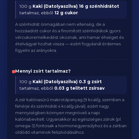
100 g
Kaki (Datolyaszilva)
16 g szénhidrátot
tartalmaz, ebből
12 g cukor
.
A szénhidrát önmagában nem ellenség, de a
hozzáadott cukor és a finomított szénhidrátok gyors
vércukoremelkedést okoznak, ami hamar éhséget és
ételvágyat hozhat vissza — ezért fogyásnál érdemes
figyelni az arányokra.
Mennyi zsírt tartalmaz?
100 g
Kaki (Datolyaszilva)
0.3 g zsírt
tartalmaz, ebből
0.03 g telített zsírsav
.
A zsír kalóriasűrű makrotápanyag (9 kcal/g, szemben a
fehérje és szénhidrát 4 kcal/g-jával), ezért nagy
mennyiségben könnyen megnöveli a napi
kalóriabevitelt. Ugyanakkor az egészséges zsírok (pl.
omega-3) fontosak a hormonegyensúlyhoz és a zsírban
oldódó vitaminok felszívódásához.