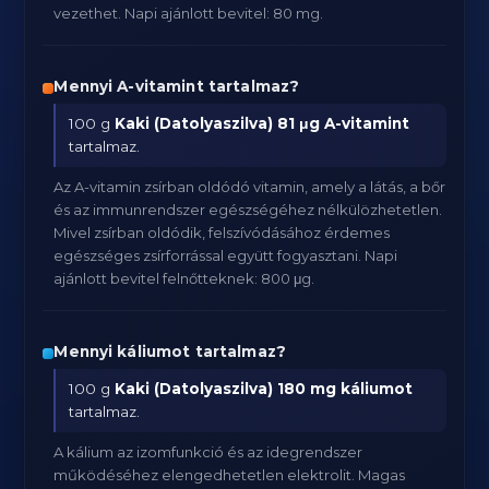
vezethet. Napi ajánlott bevitel: 80 mg.
Mennyi A-vitamint tartalmaz?
100 g
Kaki (Datolyaszilva)
81 μg A-vitamint
tartalmaz.
Az A-vitamin zsírban oldódó vitamin, amely a látás, a bőr
és az immunrendszer egészségéhez nélkülözhetetlen.
Mivel zsírban oldódik, felszívódásához érdemes
egészséges zsírforrással együtt fogyasztani. Napi
ajánlott bevitel felnőtteknek: 800 μg.
Mennyi káliumot tartalmaz?
100 g
Kaki (Datolyaszilva)
180 mg káliumot
tartalmaz.
A kálium az izomfunkció és az idegrendszer
működéséhez elengedhetetlen elektrolit. Magas