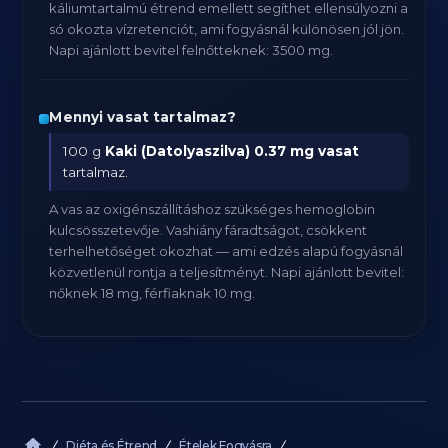
káliumtartalmú étrend emellett segíthet ellensúlyozni a
só okozta vízretenciót, ami fogyásnál különösen jól jön.
Napi ajánlott bevitel felnőtteknek: 3500 mg.
Mennyi vasat tartalmaz?
100 g
Kaki (Datolyaszilva)
0.37 mg vasat
tartalmaz.
A vas az oxigénszállításhoz szükséges hemoglobin
kulcsösszetevője. Vashiány fáradtságot, csökkent
terhelhetőséget okozhat — ami edzés alapú fogyásnál
közvetlenül rontja a teljesítményt. Napi ajánlott bevitel:
nőknek 18 mg, férfiaknak 10 mg.
Diéta és Étrend
Ételek Fogyásra