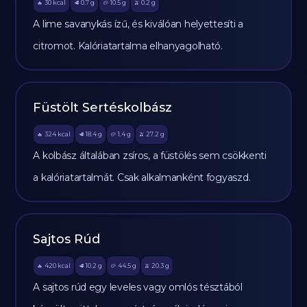
30
kcal
0.7
g
10.5
g
0.2
g
🔥
🥩
🥔
🫒
A lime savanykás ízű, és kiválóan helyettesíti a
citromot. Kalóriatartalma elhanyagolható.
Füstölt Sertéskolbász
324
kcal
18.4
g
1.4
g
27.2
g
🔥
🥩
🥔
🫒
A kolbász általában zsíros, a füstölés sem csökkenti
a kalóriatartalmát. Csak alkalmanként fogyaszd.
Sajtos Rúd
420
kcal
10.2
g
44.5
g
20.3
g
🔥
🥩
🥔
🫒
A sajtos rúd egy leveles vagy omlós tésztából