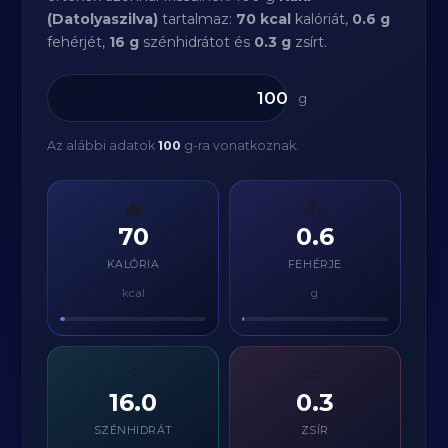
(Datolyaszilva)
tartalmaz:
70 kcal
kalóriát,
0.6 g
fehérjét,
16 g
szénhidrátot és
0.3 g
zsírt.
g
Az alábbi adatok
100
g-ra vonatkoznak.
🔥
💪
70
0.6
KALÓRIA
FEHÉRJE
kcal
g
⚡
🧈
16.0
0.3
SZÉNHIDRÁT
ZSÍR