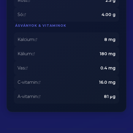
Rost
2.5
g
Só
4.00
g
ÁSVÁNYOK & VITAMINOK
Kalcium
8
mg
Kálium
180
mg
Vas
0.4
mg
C-vitamin
16.0
mg
A-vitamin
81
μg