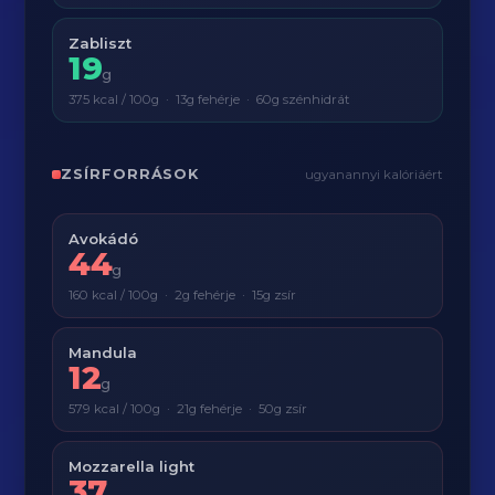
Zabliszt
19
g
375 kcal / 100g · 13g fehérje · 60g szénhidrát
ZSÍRFORRÁSOK
ugyanannyi kalóriáért
Avokádó
44
g
160 kcal / 100g · 2g fehérje · 15g zsír
Mandula
12
g
579 kcal / 100g · 21g fehérje · 50g zsír
Mozzarella light
37