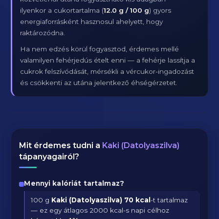
ilyenkor a cukortartalma (
12.0 g / 100 g
) gyors
energiaforrásként hasznosul ahelyett, hogy
raktározódna.
Ha nem edzés körül fogyasztod, érdemes mellé
valamilyen fehérjedús ételt enni — a fehérje lassítja a
cukrok felszívódását, mérsékli a vércukor-ingadozást
és csökkenti az utána jelentkező éhségérzetet.
Mit érdemes tudni a
Kaki (Datolyaszilva)
tápanyagairól?
Mennyi kalóriát tartalmaz?
100 g
Kaki (Datolyaszilva)
70 kcal
-t tartalmaz
— ez egy átlagos 2000 kcal-s napi célhoz