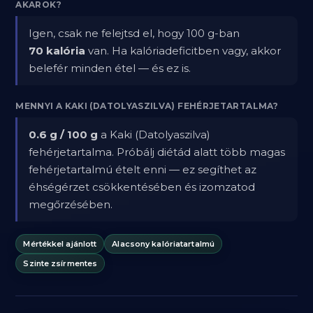
AKAROK?
Igen, csak ne felejtsd el, hogy 100 g-ban
70 kalória
van. Ha kalóriadeficitben vagy, akkor
belefér minden étel — és ez is.
MENNYI A KAKI (DATOLYASZILVA) FEHÉRJETARTALMA?
0.6 g / 100 g
a Kaki (Datolyaszilva)
fehérjetartalma. Próbálj diétád alatt több magas
fehérjetartalmú ételt enni — ez segíthet az
éhségérzet csökkentésében és izomzatod
megőrzésében.
Mértékkel ajánlott
Alacsony kalóriatartalmú
Szinte zsírmentes