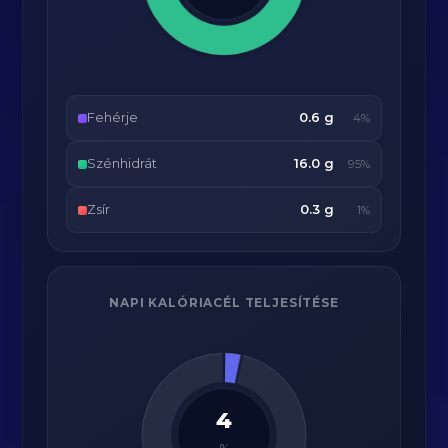
Fehérje
0.6 g
4%
Szénhidrát
16.0 g
95%
Zsír
0.3 g
1%
NAPI KALÓRIACÉL TELJESÍTÉSE
4