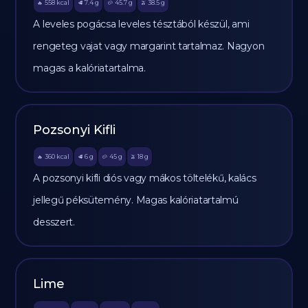
558
kcal
7.4
g
45.7
g
38.5
g
🔥
🥩
🥔
🫒
A leveles pogácsa leveles tésztából készül, ami
rengeteg vajat vagy margarint tartalmaz. Nagyon
magas a kalóriatartalma.
Pozsonyi Kifli
360
kcal
6
g
45
g
18
g
🔥
🥩
🥔
🫒
A pozsonyi kifli diós vagy mákos töltelékű, kalács
jellegű péksütemény. Magas kalóriatartalmú
desszert.
Lime