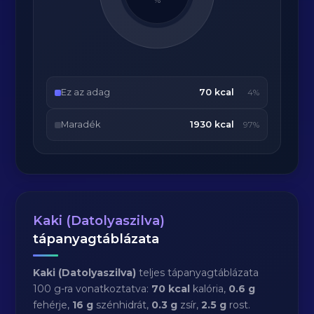
%
Ez az adag
70 kcal
4%
Maradék
1930 kcal
97%
Kaki (Datolyaszilva)
tápanyagtáblázata
Kaki (Datolyaszilva)
teljes tápanyagtáblázata
100 g-ra vonatkoztatva:
70 kcal
kalória,
0.6 g
fehérje,
16 g
szénhidrát,
0.3 g
zsír,
2.5 g
rost.