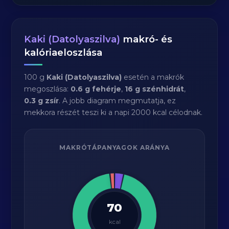
Kaki (Datolyaszilva)
makró- és
kalóriaeloszlása
100 g
Kaki (Datolyaszilva)
esetén a makrók
megoszlása:
0.6 g fehérje
,
16 g szénhidrát
,
0.3 g zsír
. A jobb diagram megmutatja, ez
mekkora részét teszi ki a napi 2000 kcal célodnak.
MAKRÓTÁPANYAGOK ARÁNYA
70
kcal