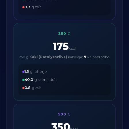
0.3
g zsír
250
G
175
kcal
250 g
Kaki (Datolyaszilva)
kalóriája:
9
% a napi célból
1.5
g fehérje
40.0
g szénhidrát
0.8
g zsír
500
G
350