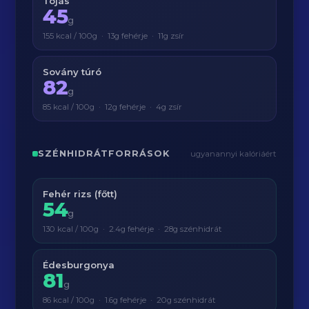
Tojás
45
g
155 kcal / 100g · 13g fehérje · 11g zsír
Sovány túró
82
g
85 kcal / 100g · 12g fehérje · 4g zsír
SZÉNHIDRÁTFORRÁSOK
ugyanannyi kalóriáért
Fehér rizs (főtt)
54
g
130 kcal / 100g · 2.4g fehérje · 28g szénhidrát
Édesburgonya
81
g
86 kcal / 100g · 1.6g fehérje · 20g szénhidrát