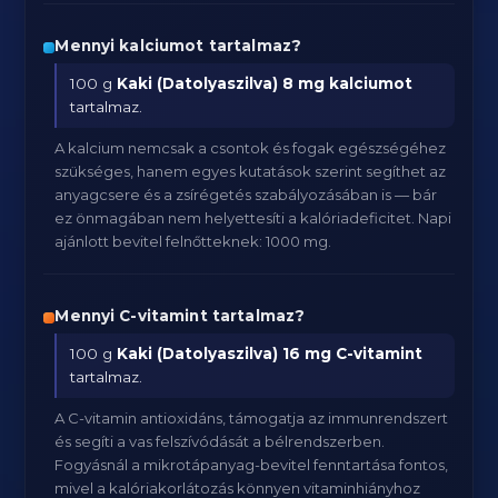
Mennyi kalciumot tartalmaz?
100 g
Kaki (Datolyaszilva)
8 mg kalciumot
tartalmaz.
A kalcium nemcsak a csontok és fogak egészségéhez
szükséges, hanem egyes kutatások szerint segíthet az
anyagcsere és a zsírégetés szabályozásában is — bár
ez önmagában nem helyettesíti a kalóriadeficitet. Napi
ajánlott bevitel felnőtteknek: 1000 mg.
Mennyi C-vitamint tartalmaz?
100 g
Kaki (Datolyaszilva)
16 mg C-vitamint
tartalmaz.
A C-vitamin antioxidáns, támogatja az immunrendszert
és segíti a vas felszívódását a bélrendszerben.
Fogyásnál a mikrotápanyag-bevitel fenntartása fontos,
mivel a kalóriakorlátozás könnyen vitaminhiányhoz