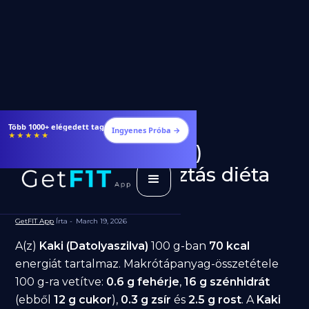
Több 1000+ elégedett tag
Ingyenes Próba →
★★★★★
Kaki (Datolyaszilva)
fogyásra: jó választás diéta
alatt?
GetFIT App
Írta -
March 19, 2026
A(z)
Kaki (Datolyaszilva)
100 g-ban
70 kcal
energiát tartalmaz. Makrótápanyag-összetétele
100 g-ra vetítve:
0.6 g fehérje
,
16 g szénhidrát
(ebből
12 g cukor
),
0.3 g zsír
és
2.5 g rost
. A
Kaki