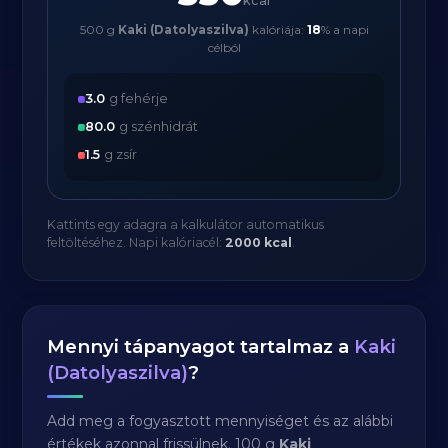
kcal
500 g
Kaki (Datolyaszilva)
kalóriája:
18
% a napi
célból
3.0
g fehérje
80.0
g szénhidrát
1.5
g zsír
Kattints egy adagra a kalkulátor automatikus
feltöltéséhez. Napi kalóriacél:
2000 kcal
.
Mennyi tápanyagot tartalmaz a
Kaki
(Datolyaszilva)
?
Add meg a fogyasztott mennyiséget és az alábbi
értékek azonnal frissülnek. 100 g
Kaki