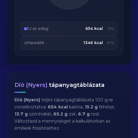
Ez az adag
654 kcal
33%
Maradék
1346 kcal
67%
Dió (Nyers)
tápanyagtáblázata
Dió (Nyers)
teljes tápanyagtáblázata 100 g-ra
vonatkoztatva:
654 kcal
kalória,
15.2 g
fehérje,
13.7 g
szénhidrát,
65.2 g
zsír,
6.7 g
rost.
Változtasd a mennyiséget a kalkulátorban az
értékek frissítéséhez.