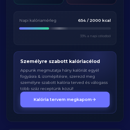
Napi kalóriamérleg
654
/
2000
kcal
33
% a napi célodból
Személyre szabott kalóriacélod
Appunk megmutatja hány kalóriát egyél
fogyásra & izomépítésre, szerezd meg
személyre szabott kalória terved és válogass
több száz receptünk közül!
Kalória tervem megkapom