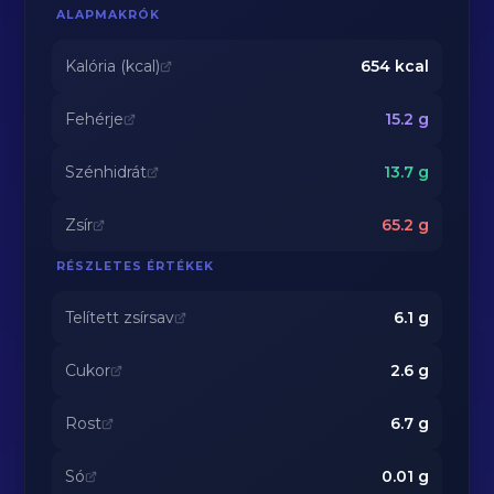
ALAPMAKRÓK
Kalória (kcal)
654
kcal
Fehérje
15.2
g
Szénhidrát
13.7
g
Zsír
65.2
g
RÉSZLETES ÉRTÉKEK
Telített zsírsav
6.1
g
Cukor
2.6
g
Rost
6.7
g
Só
0.01
g