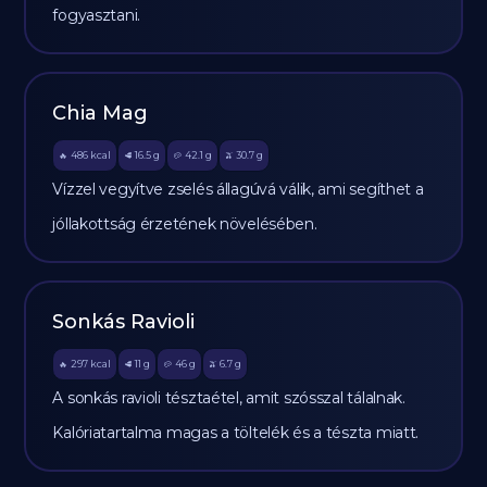
fogyasztani.
Chia Mag
486
kcal
16.5
g
42.1
g
30.7
g
🔥
🥩
🥔
🫒
Vízzel vegyítve zselés állagúvá válik, ami segíthet a
jóllakottság érzetének növelésében.
Sonkás Ravioli
297
kcal
11
g
46
g
6.7
g
🔥
🥩
🥔
🫒
A sonkás ravioli tésztaétel, amit szósszal tálalnak.
Kalóriatartalma magas a töltelék és a tészta miatt.