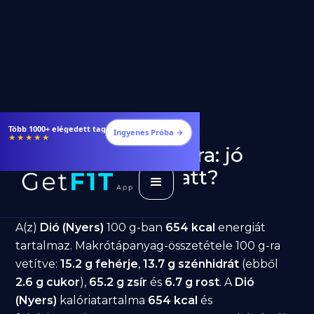
Több 1000+ elégedett tag
Ingyenes Próba →
★★★★★
Dió (Nyers) fogyásra: jó
választás diéta alatt?
GetFIT App
Írta -
March 19, 2026
A(z)
Dió (Nyers)
100 g-ban
654 kcal
energiát
tartalmaz. Makrótápanyag-összetétele 100 g-ra
vetítve:
15.2 g fehérje
,
13.7 g szénhidrát
(ebből
2.6 g cukor
),
65.2 g zsír
és
6.7 g rost
. A
Dió
(Nyers)
kalóriatartalma
654 kcal
és