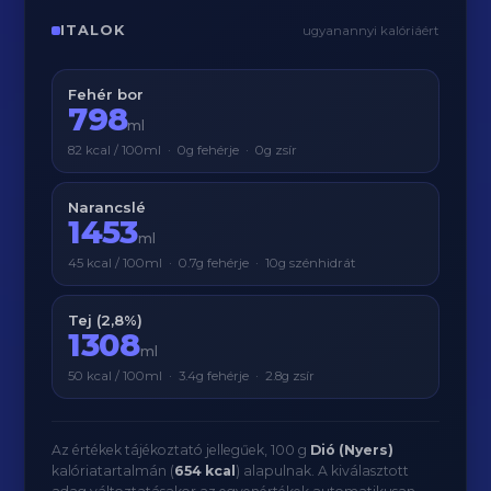
ITALOK
ugyanannyi kalóriáért
Fehér bor
798
ml
82 kcal / 100ml · 0g fehérje · 0g zsír
Narancslé
1453
ml
45 kcal / 100ml · 0.7g fehérje · 10g szénhidrát
Tej (2,8%)
1308
ml
50 kcal / 100ml · 3.4g fehérje · 2.8g zsír
Az értékek tájékoztató jellegűek, 100 g
Dió (Nyers)
kalóriatartalmán (
654 kcal
) alapulnak. A kiválasztott