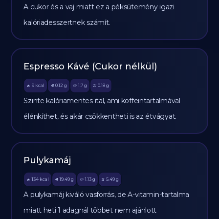
A cukor és a vaj miatt ez a péksütemény igazi
kalóriadesszertnek számít.
Espresso Kávé (Cukor nélkül)
9
kcal
0.12
g
1.7
g
0.18
g
🔥
🥩
🥔
🫒
Szinte kalóriamentes ital, ami koffeintartalmával
élénkíthet, és akár csökkentheti is az étvágyat.
Pulykamáj
134
kcal
19.49
g
1.13
g
5.49
g
🔥
🥩
🥔
🫒
A pulykamáj kiváló vasforrás, de A-vitamin-tartalma
miatt heti 1 adagnál többet nem ajánlott