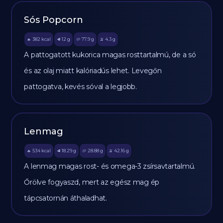
Sós Popcorn
382
kcal
12
g
77.9
g
4.3
g
🔥
🥩
🥔
🫒
A pattogatott kukorica magas rosttartalmú, de a só
és az olaj miatt kalóriadús lehet. Levegőn
pattogatva, kevés sóval a legjobb.
Lenmag
534
kcal
18.29
g
28.88
g
42.16
g
🔥
🥩
🥔
🫒
A lenmag magas rost- és omega-3 zsírsavtartalmú.
Őrölve fogyaszd, mert az egész mag ép
tápcsatornán áthaladhat.