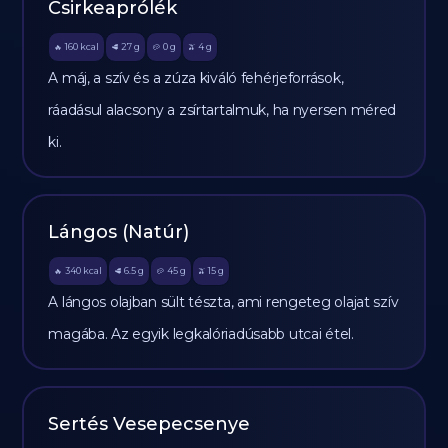
Csirkeaprólék
160
kcal
27
g
0
g
4
g
🔥
🥩
🥔
🫒
A máj, a szív és a zúza kiváló fehérjeforrások,
ráadásul alacsony a zsírtartalmuk, ha nyersen méred
ki.
Lángos (Natúr)
340
kcal
6.5
g
45
g
15
g
🔥
🥩
🥔
🫒
A lángos olajban sült tészta, ami rengeteg olajat szív
magába. Az egyik legkalóriadúsabb utcai étel.
Sertés Vesepecsenye