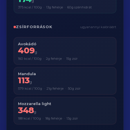
g
375 kcal / 100g · 13g fehérje · 60g szénhidrát
ZSÍRFORRÁSOK
ugyanannyi kalóriáért
Avokádó
409
g
160 kcal / 100g · 2g fehérje · 15g zsír
Mandula
113
g
579 kcal / 100g · 21g fehérje · 50g zsír
Mozzarella light
348
g
188 kcal / 100g · 18g fehérje · 13g zsír