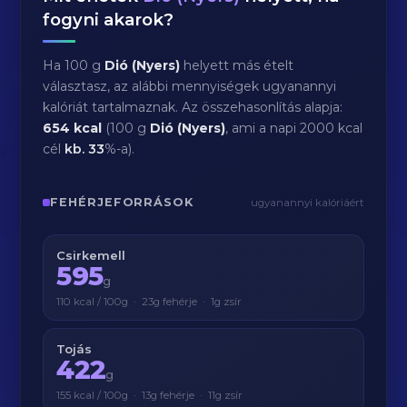
fogyni akarok?
Ha 100 g
Dió (Nyers)
helyett más ételt
választasz, az alábbi mennyiségek ugyanannyi
kalóriát tartalmaznak. Az összehasonlítás alapja:
654 kcal
(100 g
Dió (Nyers)
, ami a napi 2000 kcal
cél
kb.
33
%-a).
FEHÉRJEFORRÁSOK
ugyanannyi kalóriáért
Csirkemell
595
g
110 kcal / 100g · 23g fehérje · 1g zsír
Tojás
422
g
155 kcal / 100g · 13g fehérje · 11g zsír