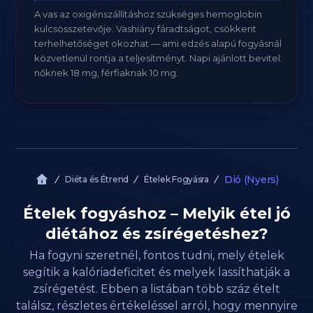
A vas az oxigénszállításhoz szükséges hemoglobin
kulcsösszetevője. Vashiány fáradtságot, csökkent
terhelhetőséget okozhat — ami edzés alapú fogyásnál
közvetlenül rontja a teljesítményt. Napi ajánlott bevitel:
nőknek 18 mg, férfiaknak 10 mg.
Dió (Nyers)
Diéta és Étrend
Ételek Fogyásra
Ételek fogyáshoz – Melyik étel jó
diétához és zsírégetéshez?
Ha fogyni szeretnél, fontos tudni, mely ételek
segítik a kalóriadeficitet és melyek lassíthatják a
zsírégetést. Ebben a listában több száz ételt
találsz, részletes értékeléssel arról, hogy mennyire