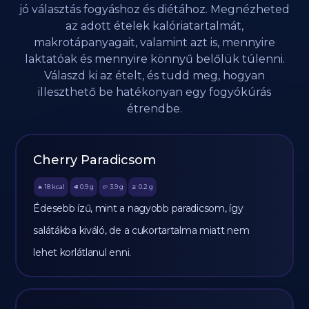
jó választás fogyáshoz és diétához. Megnézheted
az adott ételek kalóriatartalmát,
makrotápanyagait, valamint azt is, mennyire
laktatóak és mennyire könnyű belőlük túlenni.
Válaszd ki az ételt, és tudd meg, hogyan
illeszthető be hatékonyan egy fogyókúrás
étrendbe.
Cherry Paradicsom
18
kcal
0.9
g
3.9
g
0.2
g
🔥
🥩
🥔
🫒
Édesebb ízű, mint a nagyobb paradicsom, így
salátákba kiváló, de a cukortartalma miatt nem
lehet korlátlanul enni.