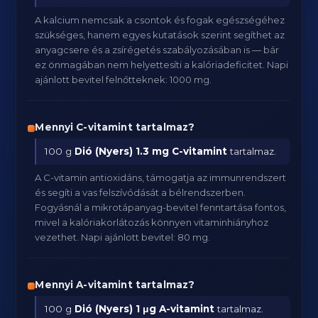
A kalcium nemcsak a csontok és fogak egészségéhez
szükséges, hanem egyes kutatások szerint segíthet az
anyagcsere és a zsírégetés szabályozásában is — bár
ez önmagában nem helyettesíti a kalóriadeficitet. Napi
ajánlott bevitel felnőtteknek: 1000 mg.
Mennyi C-vitamint tartalmaz?
100 g
Dió (Nyers)
1.3 mg C-vitamint
tartalmaz.
A C-vitamin antioxidáns, támogatja az immunrendszert
és segíti a vas felszívódását a bélrendszerben.
Fogyásnál a mikrotápanyag-bevitel fenntartása fontos,
mivel a kalóriakorlátozás könnyen vitaminhiányhoz
vezethet. Napi ajánlott bevitel: 80 mg.
Mennyi A-vitamint tartalmaz?
100 g
Dió (Nyers)
1 μg A-vitamint
tartalmaz.