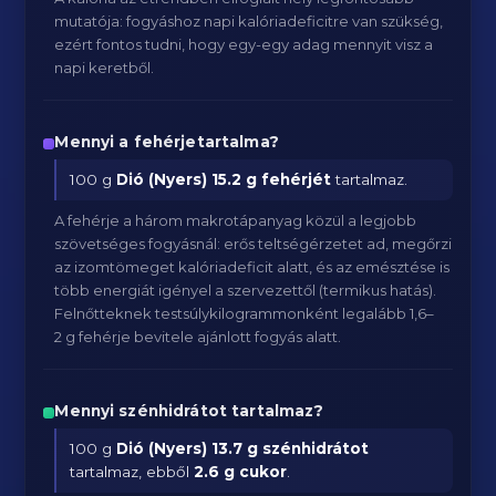
mutatója: fogyáshoz napi kalóriadeficitre van szükség,
ezért fontos tudni, hogy egy-egy adag mennyit visz a
napi keretből.
Mennyi a fehérjetartalma?
100 g
Dió (Nyers)
15.2 g fehérjét
tartalmaz.
A fehérje a három makrotápanyag közül a legjobb
szövetséges fogyásnál: erős teltségérzetet ad, megőrzi
az izomtömeget kalóriadeficit alatt, és az emésztése is
több energiát igényel a szervezettől (termikus hatás).
Felnőtteknek testsúlykilogrammonként legalább 1,6–
2 g fehérje bevitele ajánlott fogyás alatt.
Mennyi szénhidrátot tartalmaz?
100 g
Dió (Nyers)
13.7 g szénhidrátot
tartalmaz, ebből
2.6 g cukor
.