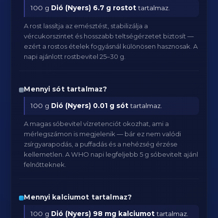
100 g
Dió (Nyers)
6.7 g rostot
tartalmaz.
A rost lassítja az emésztést, stabilizálja a
vércukorszintet és hosszabb teltségérzetet biztosít —
ezért a rostos ételek fogyásnál különösen hasznosak. A
napi ajánlott rostbevitel 25–30 g.
Mennyi sót tartalmaz?
100 g
Dió (Nyers)
0.01 g sót
tartalmaz.
A magas sóbevitel vízretenciót okozhat, ami a
mérlegszámon is megjelenik — bár ez nem valódi
zsírgyarapodás, a puffadás és a nehézség érzése
kellemetlen. A WHO napi legfeljebb 5 g sóbevitelt ajánl
felnőtteknek.
Mennyi kalciumot tartalmaz?
100 g
Dió (Nyers)
98 mg kalciumot
tartalmaz.