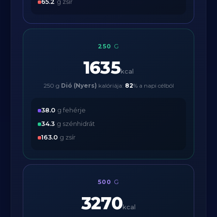
65.2
g zsír
250
G
1635
kcal
250 g
Dió (Nyers)
kalóriája:
82
% a napi célból
38.0
g fehérje
34.3
g szénhidrát
163.0
g zsír
500
G
3270
kcal