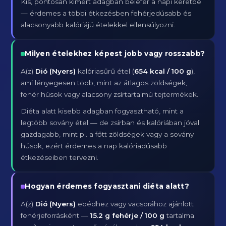
Kis, pontosan kimért adagban belefér a napi keretbe
— érdemes a többi étkezésben fehérjedúsabb és
alacsonyabb kalóriájú ételekkel ellensúlyozni.
Milyen ételekhez képest jobb vagy rosszabb?
A(z)
Dió (Nyers)
kalóriasűrű étel (
654 kcal / 100 g
),
ami lényegesen több, mint az átlagos zöldségek,
fehér húsok vagy alacsony zsírtartalmú tejtermékek.
Diéta alatt kisebb adagban fogyasztható, mint a
legtöbb sovány étel — de zsírban és kalóriában jóval
gazdagabb, mint pl. a főtt zöldségek vagy a sovány
húsok, ezért érdemes a nap kalóriadúsabb
étkezéseiben tervezni.
Hogyan érdemes fogyasztani diéta alatt?
A(z)
Dió (Nyers)
ebédhez vagy vacsorához ajánlott
fehérjeforrásként —
15.2 g fehérje / 100 g
tartalma