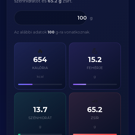
szénhidrátot és
65.2 g
zsírt.
g
Az alábbi adatok
100
g-ra vonatkoznak.
🔥
💪
654
15.2
KALÓRIA
FEHÉRJE
kcal
g
⚡
🧈
13.7
65.2
SZÉNHIDRÁT
ZSÍR
g
g