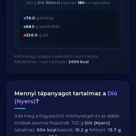
500 g
Dió (Nyers)
kalóriája:
164
% a napi célból
76.0
g fehérje
68.5
g szénhidrát
326.0
g zsír
Kattints egy adagra a kalkulátor automatikus
feltöltéséhez. Napi kalóriacél:
2000 kcal
.
Mennyi tápanyagot tartalmaz a
Dió
(Nyers)
?
Add meg a fogyasztott mennyiséget és az alábbi
értékek azonnal frissülnek. 100 g
Dió (Nyers)
tartalmaz:
654 kcal
kalóriát,
15.2 g
fehérjét,
13.7 g