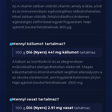
Az A-vitamin zsírban oldódó vitamin, amely a látás, a bőr
és az immunrendszer egészségéhez nélkülözhetetlen.
Mivel zsírban oldódik, felszívódásához érdemes
egészséges zsírforrással együtt fogyasztani. Napi
ajánlott bevitel felnőtteknek: 800 μg.
Mennyi káliumot tartalmaz?
100 g
Dió (Nyers)
441 mg káliumot
tartalmaz.
A kálium az izomfunkció és az idegrendszer
működéséhez elengedhetetlen elektrolit. Magas
káliumtartalmú étrend emellett segíthet ellensúlyozni a
só okozta vízretenciót, ami fogyásnál különösen jól jön.
Napi ajánlott bevitel felnőtteknek: 3500 mg.
Mennyi vasat tartalmaz?
100 g
Dió (Nyers)
2.91 mg vasat
tartalmaz.