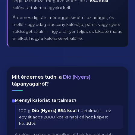
segít az izomzat megőrzésében, de a
654 kcal
kalóriatartalomra figyelni kell.
Érdemes digitális mérleggel kimérni az adagot, és
mellé nagy adag alacsony kalóriájú, párolt vagy nyers
zöldséget tálalni — így a tányér teljes és laktató marad
anélkül, hogy a kalóriakeret kilőne.
Mit érdemes tudni a
Dió (Nyers)
tápanyagairól?
Mennyi kalóriát tartalmaz?
100 g
Dió (Nyers)
654 kcal
-t tartalmaz — ez
egy átlagos 2000 kcal-s napi célhoz képest
kb.
33
%
.
A kalória az étrendben elfoglalt hely legfontosabb