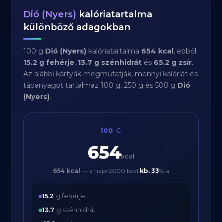
Dió (Nyers)
kalóriatartalma
különböző adagokban
100 g
Dió (Nyers)
kalóriatartalma
654 kcal
, ebből
15.2 g fehérje
,
13.7 g szénhidrát
és
65.2 g zsír
.
Az alábbi kártyák megmutatják, mennyi kalóriát és
tápanyagot tartalmaz 100 g, 250 g és 500 g
Dió
(Nyers)
.
100
G
654
kcal
654 kcal
— a napi 2000 kcal
kb.
33
%-a
15.2
g fehérje
13.7
g szénhidrát