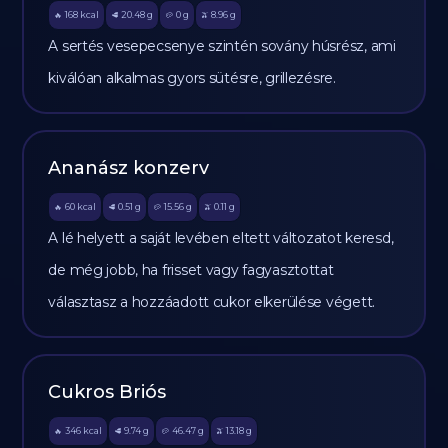
168
kcal
20.48
g
0
g
8.96
g
🔥
🥩
🥔
🫒
A sertés vesepecsenye szintén sovány húsrész, ami
kiválóan alkalmas gyors sütésre, grillezésre.
Ananász konzerv
60
kcal
0.51
g
15.56
g
0.11
g
🔥
🥩
🥔
🫒
A lé helyett a saját levében eltett változatot keresd,
de még jobb, ha frisset vagy fagyasztottat
választasz a hozzáadott cukor elkerülése végett.
Cukros Briós
346
kcal
9.74
g
46.47
g
13.18
g
🔥
🥩
🥔
🫒