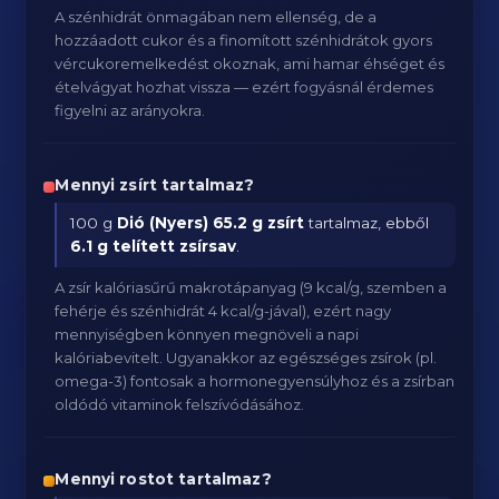
A szénhidrát önmagában nem ellenség, de a
hozzáadott cukor és a finomított szénhidrátok gyors
vércukoremelkedést okoznak, ami hamar éhséget és
ételvágyat hozhat vissza — ezért fogyásnál érdemes
figyelni az arányokra.
Mennyi zsírt tartalmaz?
100 g
Dió (Nyers)
65.2 g zsírt
tartalmaz, ebből
6.1 g telített zsírsav
.
A zsír kalóriasűrű makrotápanyag (9 kcal/g, szemben a
fehérje és szénhidrát 4 kcal/g-jával), ezért nagy
mennyiségben könnyen megnöveli a napi
kalóriabevitelt. Ugyanakkor az egészséges zsírok (pl.
omega-3) fontosak a hormonegyensúlyhoz és a zsírban
oldódó vitaminok felszívódásához.
Mennyi rostot tartalmaz?