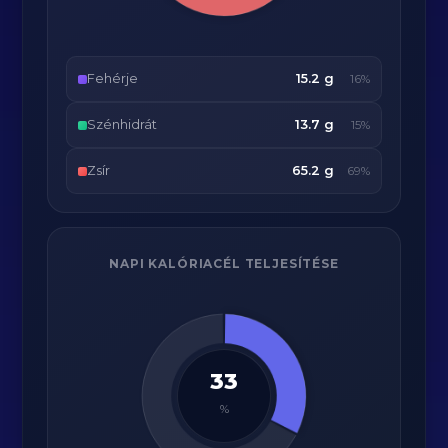
Fehérje
15.2 g
16%
Szénhidrát
13.7 g
15%
Zsír
65.2 g
69%
NAPI KALÓRIACÉL TELJESÍTÉSE
33
%