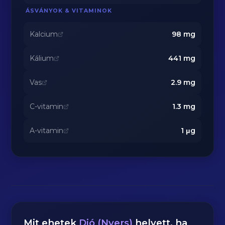
ÁSVÁNYOK & VITAMINOK
Kalcium
98
mg
Kálium
441
mg
Vas
2.9
mg
C-vitamin
1.3
mg
A-vitamin
1
μg
Mit ehetek
Dió (Nyers)
helyett, ha