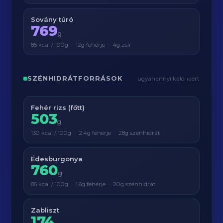
Sovány túró
769
g
85 kcal / 100g · 12g fehérje · 4g zsír
SZÉNHIDRÁTFORRÁSOK
ugyanannyi kalóriáért
Fehér rizs (főtt)
503
g
130 kcal / 100g · 2.4g fehérje · 28g szénhidrát
Édesburgonya
760
g
86 kcal / 100g · 1.6g fehérje · 20g szénhidrát
Zabliszt
174