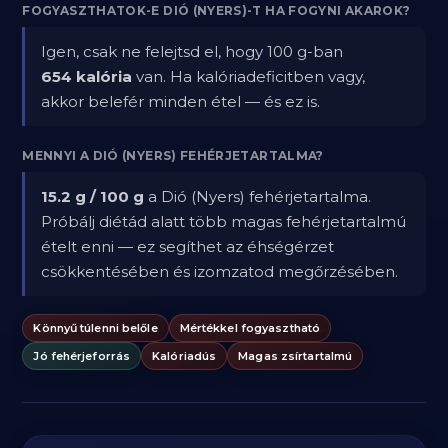
FOGYASZTHATOK-E DIÓ (NYERS)-T HA FOGYNI AKAROK?
Igen, csak ne felejtsd el, hogy 100 g-ban
654 kalória
van. Ha kalóriadeficitben vagy,
akkor belefér minden étel — és ez is.
MENNYI A DIÓ (NYERS) FEHÉRJETARTALMA?
15.2 g / 100 g
a Dió (Nyers) fehérjetartalma.
Próbálj diétád alatt több magas fehérjetartalmú
ételt enni — ez segíthet az éhségérzet
csökkentésében és izomzatod megőrzésében.
Könnyű túlenni belőle
Mértékkel fogyasztható
Jó fehérjeforrás
Kalóriadús
Magas zsírtartalmú