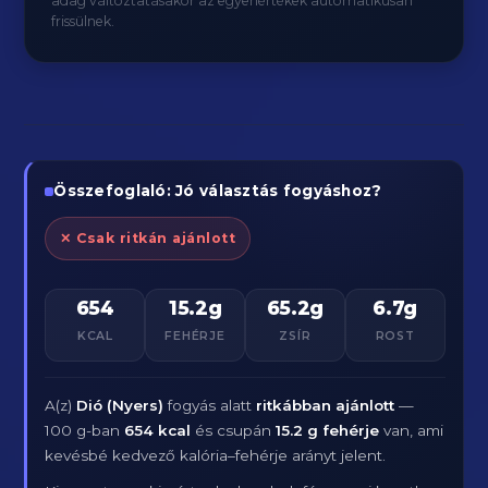
adag változtatásakor az egyenértékek automatikusan
frissülnek.
Összefoglaló: Jó választás fogyáshoz?
✕ Csak ritkán ajánlott
654
15.2g
65.2g
6.7g
KCAL
FEHÉRJE
ZSÍR
ROST
A(z)
Dió (Nyers)
fogyás alatt
ritkábban ajánlott
—
100 g-ban
654 kcal
és csupán
15.2 g fehérje
van, ami
kevésbé kedvező kalória–fehérje arányt jelent.