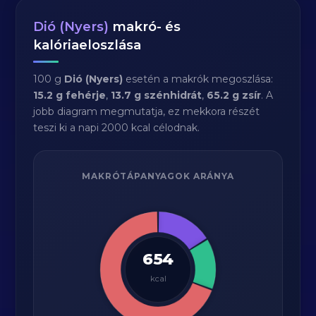
Dió (Nyers)
makró- és
kalóriaeloszlása
100 g
Dió (Nyers)
esetén a makrók megoszlása:
15.2 g fehérje
,
13.7 g szénhidrát
,
65.2 g zsír
. A
jobb diagram megmutatja, ez mekkora részét
teszi ki a napi 2000 kcal célodnak.
MAKRÓTÁPANYAGOK ARÁNYA
654
kcal