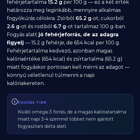
fehérjetartalma
15.2 g
per 100 g — ez a két érték
határozza meg leginkább, mennyire alkalmas
fogyókúrás célokra. Zsírból
65.2 g
-ot, cukorból
2.6 g
-ot és rostból
6.7 g
-ot tartalmaz 100 g-ban.
Fogyás alatt
jó fehérjeforrás, de az adagra
figyelj
— 15.2 g fehérje, de 654 kcal per 100 g.
Fehérjetartalma kedvező, azonban magas
kalóriaértéke (654 kcal) és zsírtartalma (65.2 g)
miatt fogyáskor pontosan kell mérni az adagot —
könnyű véletlenül túlmenni a napi
kalóriakereten.
FOGYÁS TIPP
Kiváló omega-3 forrás, de a magas kalóriatartalma
miatt napi 3-4 szemnél többet nem ajánlott
fogyasztani diéta alatt.