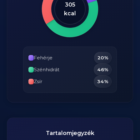
305
kcal
Fehérje
20%
Szénhidrát
46%
Zsír
34%
Tartalomjegyzék