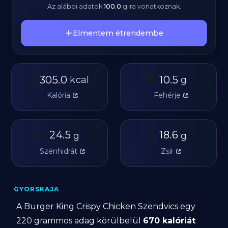
Az alábbi adatok
100.0
g
-ra vonatkoznak.
Elmentem étrendembe
🔥
🥩
305.0
10.5
kcal
g
Kalória
Fehérje
🥔
24.5
🫒
18.6
g
g
Szénhidrát
Zsír
GYORSKAJA
A Burger King Crispy Chicken Szendvics egy
220 grammos adag körülbelül
670 kalóriát