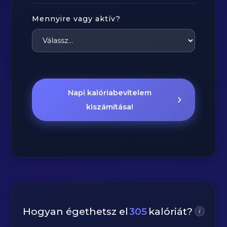
Mennyire vagy aktív?
Napi kalóriabevitelem
kiszámítása!
Hogyan égethetsz el
305
kalóriát?
i