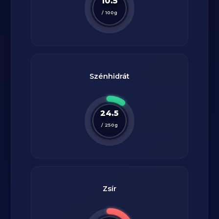
10.5
/
100
g
Szénhidrát
24.5
/
250
g
Zsír