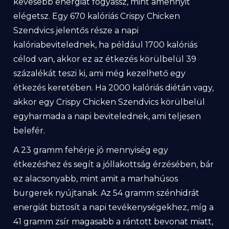
kevesebb energiát fogyassz, mint amennyit
elégetsz. Egy 670 kalóriás Crispy Chicken
Szendvics jelentős része a napi
kalóriabevitelednek, ha például 1700 kalóriás
célod van, akkor ez az étkezés körülbelül 39
százalékát teszi ki, ami még kezelhető egy
étkezés keretében. Ha 2000 kalóriás diétán vagy,
akkor egy Crispy Chicken Szendvics körülbelül
egyharmada a napi bevitelednek, ami teljesen
belefér.
A 23 gramm fehérje jó mennyiség egy
étkezéshez és segít a jóllakottság érzésében, bár
ez alacsonyabb, mint amit a marhahúsos
burgerek nyújtanak. Az 54 gramm szénhidrát
energiát biztosít a napi tevékenységekhez, míg a
41 gramm zsír magasabb a rántott bevonat miatt,