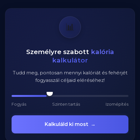
📊
Személyre szabott
kalória
kalkulátor
Tudd meg, pontosan mennyi kalóriát és fehérjét
fogyasszál céljaid eléréséhez!
Fogyás
Szinten tartás
Izomépítés
Kalkuláld ki most
→