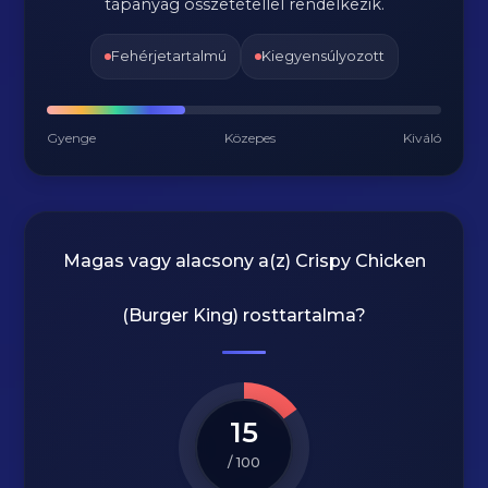
tápanyag összetétellel rendelkezik.
Fehérjetartalmú
Kiegyensúlyozott
Gyenge
Közepes
Kiváló
Magas vagy alacsony a(z) Crispy Chicken
(Burger King) rosttartalma?
15
/ 100