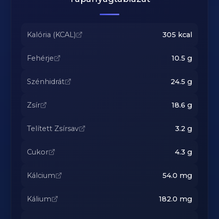
Kalória (KCAL)
305
kcal
Fehérje
10.5
g
Szénhidrát
24.5
g
Zsír
18.6
g
Telített Zsírsav
3.2
g
Cukor
4.3
g
Kálcium
54.0
mg
Kálium
182.0
mg