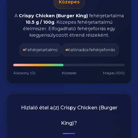
Közepes
A
Crispy Chicken (Burger King)
fehérjetartalma
10.5 g / 100g
. Közepes fehérjetartalmú
élelmiszer. Elfogadható fehérjeforrás egy
kiegyensúlyozott étrend részeként.
Fehérjetartalmú
Kalóriadús fehérjeforrás
Alacsony (0)
Közepes
Magas (100)
Hizlaló étel a(z)
Crispy Chicken (Burger
King)
?