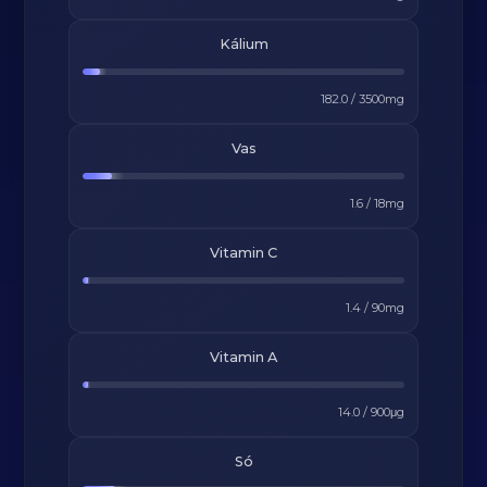
Kálium
182.0
/
3500
mg
Vas
1.6
/
18
mg
Vitamin C
1.4
/
90
mg
Vitamin A
14.0
/
900
μg
Só