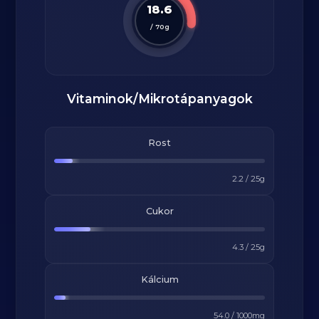
18.6
/
70
g
Vitaminok/Mikrotápanyagok
Rost
2.2
/
25
g
Cukor
4.3
/
25
g
Kálcium
54.0
/
1000
mg