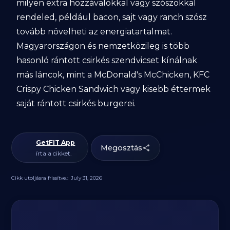
milyen extra hozzávalókkal vagy szószokkal
rendeled, például bacon, sajt vagy ranch szósz
tovább növelheti az energiatartalmat.
Magyarországon és nemzetközileg is több
hasonló rántott csirkés szendvicset kínálnak
más láncok, mint a McDonald's McChicken, KFC
Crispy Chicken Sandwich vagy kisebb éttermek
saját rántott csirkés burgerei.
GetFIT App
Megosztás
írta a cikket.
Cikk utoljásra frissítve.:
July 31, 2026