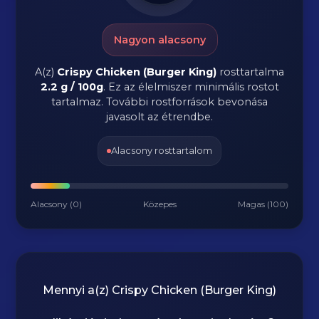
Nagyon alacsony
A(z)
Crispy Chicken (Burger King)
rosttartalma
2.2 g / 100g
.
Ez az élelmiszer minimális rostot
tartalmaz. További rostforrások bevonása
javasolt az étrendbe.
Alacsony rosttartalom
Alacsony (0)
Közepes
Magas (100)
Mennyi a(z)
Crispy Chicken (Burger King)