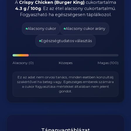
A
Crispy Chicken (Burger King)
cukortartalma
4.3 g / 100g
. Ez az étel alacsony cukortartalmú.
Fogyaszható ha egészségesen táplálkozol.
Alacsony cukor
Alacsony cukor arány
Egészségtudatos választás
Alacsony (0)
Közepes
Magas (100)
Ez az adat nem orvosi tanács, minden esetben konzultálj
szakértővel ha beteg vagy. Egészséges emberek számára
a cukor fogyasztása mértékkel általában nem jelent
gondot.
Tápanyagtáblázat