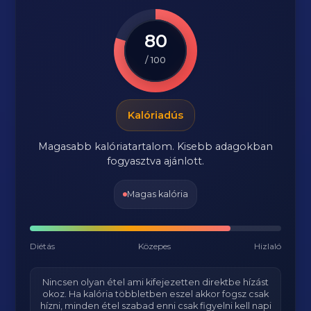
80
/ 100
Kalóriadús
Magasabb kalóriatartalom. Kisebb adagokban
fogyasztva ajánlott.
Magas kalória
Diétás
Közepes
Hizlaló
Nincsen olyan étel ami kifejezetten direktbe hízást
okoz. Ha kalória többletben eszel akkor fogsz csak
hízni, minden étel szabad enni csak figyelni kell napi