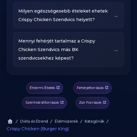
Milyen egészségesebb ételeket ehetek
→
Crispy Chicken Szendvics helyett?
Mennyi fehérjét tartalmaz a Crispy
→
Chicken Szendvics más BK
szendvicsekhez képest?
Éttermi Ételek
Fehérjeforrások
Szénhidrátforrások
Zsír Források
Diéta és Étrend
Élelmiszerek
Kategóriák
Crispy Chicken (Burger King)