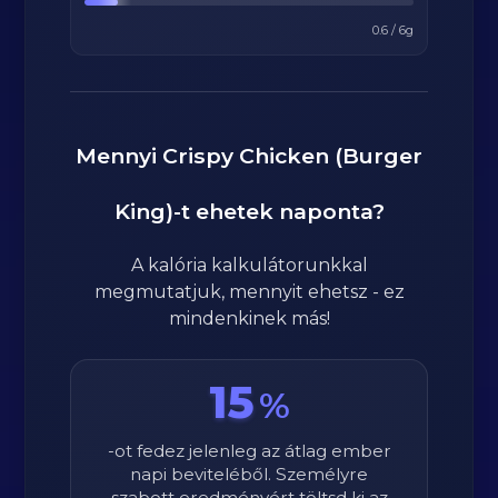
0.6
/
6
g
Mennyi
Crispy Chicken (Burger
King)
-t ehetek naponta?
A kalória kalkulátorunkkal
megmutatjuk, mennyit ehetsz - ez
mindenkinek más!
15
%
-ot fedez jelenleg az átlag ember
napi beviteléből. Személyre
szabott eredményért töltsd ki az