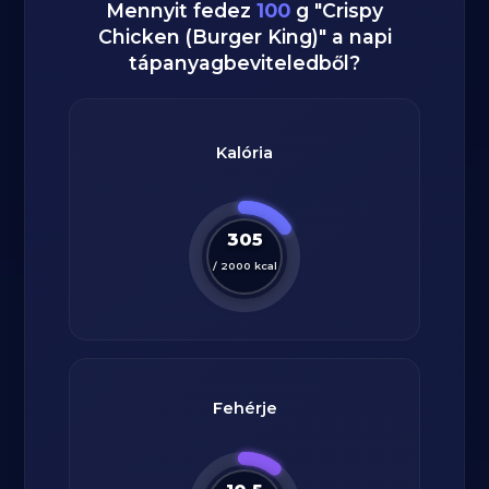
Mennyit fedez
100
g
"
Crispy
Chicken (Burger King)
" a napi
tápanyagbeviteledből?
Kalória
305
/
2000
kcal
Fehérje