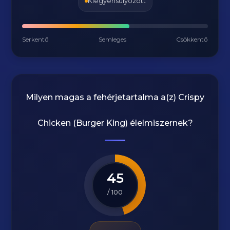
Kiegyensúlyozott
Serkentő
Semleges
Csökkentő
Milyen magas a fehérjetartalma a(z)
Crispy
Chicken (Burger King)
élelmiszernek?
45
/ 100