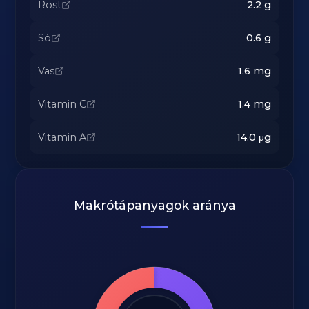
Rost
2.2
g
Só
0.6
g
Vas
1.6
mg
Vitamin C
1.4
mg
Vitamin A
14.0
μg
Makrótápanyagok aránya