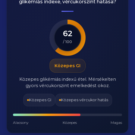
glikémiás indexe, vércukorszint hatása?
62
/ 100
Közepes GI
Közepes glikémiás indexű étel. Mérsékelten
gyors vércukorszint emelkedést okoz.
Közepes GI
Közepes vércukor hatás
Alacsony
Közepes
Magas