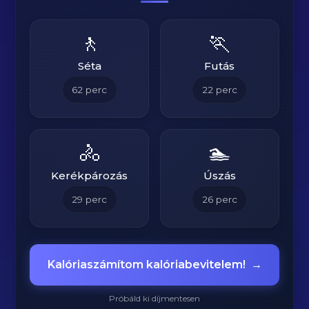
🚶
🏃
Séta
Futás
62
perc
22
perc
🚴
🏊
Kerékpározás
Úszás
29
perc
26
perc
Kalóriaszámítom kalóriabevitelem!
→
Próbáld ki díjmentesen