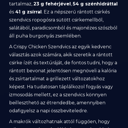
tartalmaz,
23 g fehérjével
,
54 g szénhidráttal
és
41 g zsírral
. Ez a népszerű rántott csirkés
szendvics ropogósra sütött csirkemellből,
salátából, paradicsomból és majonézes szószból
áll puha burgonyás zsemlében.
A Crispy Chicken Szendvics az egyik kedvenc
választás azok számára, akik szeretik a rántott
csirke ízét és textúráját, de fontos tudni, hogy a
rántott bevonat jelentősen megnöveli a kalória
és zsírtartalmat a grillezett változatokhoz
képest. Ha tudatosan táplálkozol fogyás vagy
izmosodás mellett, ez a szendvics könnyen
beilleszthető az étrendedbe, amennyiben
odafigyelsz a napi összbeviteledre.
A makrók változhatnak attól függően, hogy