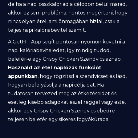
de ha a napi összkalóriád a célodon belül marad,
akkor ez sem probléma. Fontos megérteni, hogy
nincs olyan étel, ami önmagában hizlal, csak a
teljes napi kalóriabevitel számít.
A GetFIT App segít pontosan nyomon követni a
napi kalóriabeviteledet, így mindig tudod,
belefér-e egy Crispy Chicken Szendvics aznap.
Használd az étel naplózás funkciót
appunkban
, hogy rögzítsd a szendvicset és lásd,
hogyan befolyásolja a napi céljaidat. Ha
tudatosan tervezed meg az étkezéseidet és
esetleg kisebb adagokat eszel reggel vagy este,
akkor egy Crispy Chicken Szendvics ebédre
teljesen belefér egy sikeres fogyókúrába.