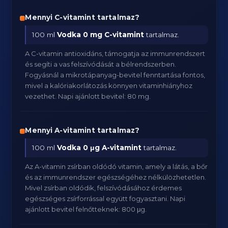
Mennyi C-vitamint tartalmaz?
100 ml
Vodka
0 mg C-vitamint
tartalmaz.
A C-vitamin antioxidáns, támogatja az immunrendszert
és segíti a vas felszívódását a bélrendszerben.
Fogyásnál a mikrotápanyag-bevitel fenntartása fontos,
mivel a kalóriakorlátozás könnyen vitaminhiányhoz
vezethet. Napi ajánlott bevitel: 80 mg.
Mennyi A-vitamint tartalmaz?
100 ml
Vodka
0 μg A-vitamint
tartalmaz.
Az A-vitamin zsírban oldódó vitamin, amely a látás, a bőr
és az immunrendszer egészségéhez nélkülözhetetlen.
Mivel zsírban oldódik, felszívódásához érdemes
egészséges zsírforrással együtt fogyasztani. Napi
ajánlott bevitel felnőtteknek: 800 μg.