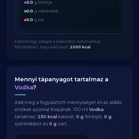
0.0
g fehérje
0.0
g szénhidrát
0.0
g zsír
Kattints egy adagra a kalkulátor automatikus
feltöltéséhez. Napi kalóriacél:
2000 kcal
.
Mennyi tápanyagot tartalmaz a
Vodka
?
Add meg a fogyasztott mennyiséget és az alábbi
értékek azonnal frissülnek. 100 ml
Vodka
tartalmaz:
230 kcal
kalóriát,
0 g
fehérjét,
0 g
szénhidrátot és
0 g
zsírt.