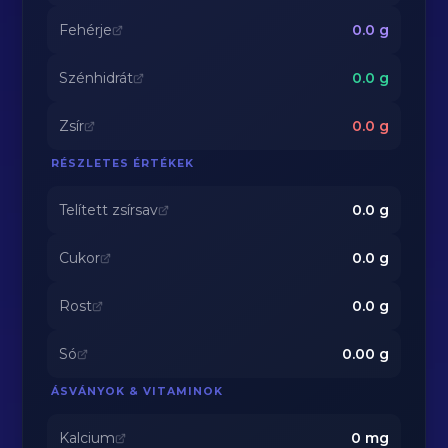
Fehérje
0.0
g
Szénhidrát
0.0
g
Zsír
0.0
g
RÉSZLETES ÉRTÉKEK
Telített zsírsav
0.0
g
Cukor
0.0
g
Rost
0.0
g
Só
0.00
g
ÁSVÁNYOK & VITAMINOK
Kalcium
0
mg