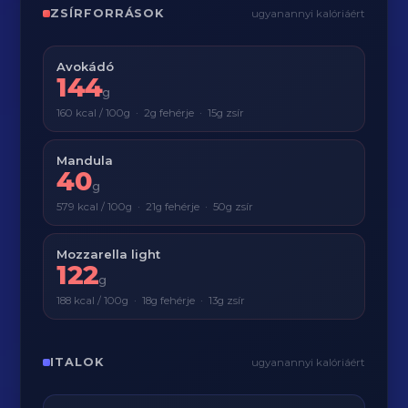
ZSÍRFORRÁSOK
ugyanannyi kalóriáért
Avokádó
144
g
160 kcal / 100g · 2g fehérje · 15g zsír
Mandula
40
g
579 kcal / 100g · 21g fehérje · 50g zsír
Mozzarella light
122
g
188 kcal / 100g · 18g fehérje · 13g zsír
ITALOK
ugyanannyi kalóriáért