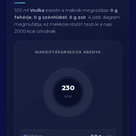
100 ml
Vodka
esetén a makrók megoszlása:
0 g
fehérje
,
0 g szénhidrát
,
0 g zsír
. A jobb diagram
megmutatja, ez mekkora részét teszi ki a napi
2000 kcal célodnak.
MAKRÓTÁPANYAGOK ARÁNYA
230
kcal