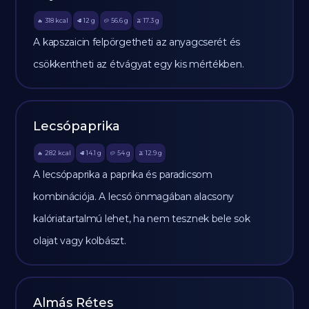
318
kcal
12
g
56.6
g
17.3
g
🔥
🥩
🥔
🫒
A kapszaicin felpörgetheti az anyagcserét és
csökkentheti az étvágyat egy kis mértékben.
Lecsópaprika
282
kcal
14.1
g
54
g
12.9
g
🔥
🥩
🥔
🫒
A lecsópaprika a paprika és paradicsom
kombinációja. A lecsó önmagában alacsony
kalóriatartalmú lehet, ha nem tesznek bele sok
olajat vagy kolbászt.
Almás Rétes