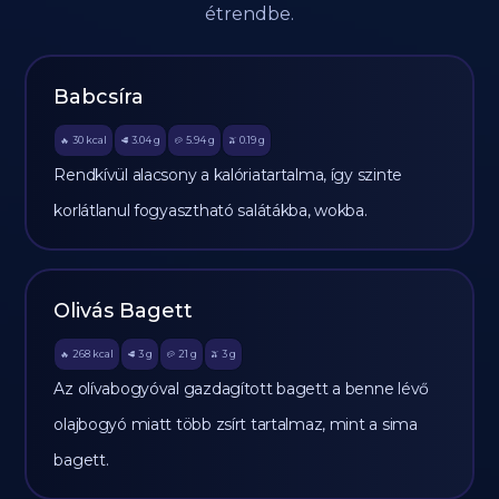
étrendbe.
Babcsíra
30
kcal
3.04
g
5.94
g
0.19
g
🔥
🥩
🥔
🫒
Rendkívül alacsony a kalóriatartalma, így szinte
korlátlanul fogyasztható salátákba, wokba.
Olivás Bagett
268
kcal
3
g
21
g
3
g
🔥
🥩
🥔
🫒
Az olívabogyóval gazdagított bagett a benne lévő
olajbogyó miatt több zsírt tartalmaz, mint a sima
bagett.