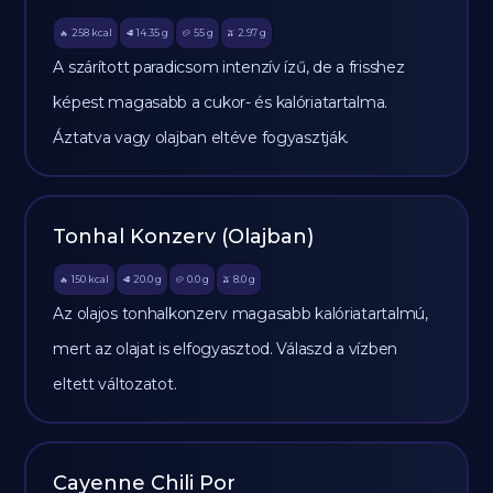
258
kcal
14.35
g
55
g
2.97
g
🔥
🥩
🥔
🫒
A szárított paradicsom intenzív ízű, de a frisshez
képest magasabb a cukor- és kalóriatartalma.
Áztatva vagy olajban eltéve fogyasztják.
Tonhal Konzerv (Olajban)
150
kcal
20.0
g
0.0
g
8.0
g
🔥
🥩
🥔
🫒
Az olajos tonhalkonzerv magasabb kalóriatartalmú,
mert az olajat is elfogyasztod. Válaszd a vízben
eltett változatot.
Cayenne Chili Por