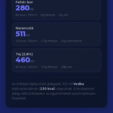
Fehér bor
280
ml
82 kcal / 100ml · 0g fehérje · 0g zsír
Narancslé
511
ml
45 kcal / 100ml · 0.7g fehérje · 10g szénhidrát
Tej (2,8%)
460
ml
50 kcal / 100ml · 3.4g fehérje · 2.8g zsír
Az értékek tájékoztató jellegűek, 100 ml
Vodka
kalóriatartalmán (
230 kcal
) alapulnak. A kiválasztott
adag változtatásakor az egyenértékek automatikusan
frissülnek.