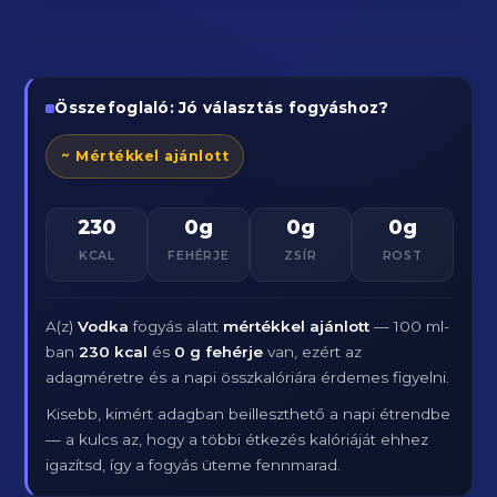
Összefoglaló: Jó választás fogyáshoz?
~ Mértékkel ajánlott
230
0g
0g
0g
KCAL
FEHÉRJE
ZSÍR
ROST
A(z)
Vodka
fogyás alatt
mértékkel ajánlott
— 100 ml-
ban
230 kcal
és
0 g fehérje
van, ezért az
adagméretre és a napi összkalóriára érdemes figyelni.
Kisebb, kimért adagban beilleszthető a napi étrendbe
— a kulcs az, hogy a többi étkezés kalóriáját ehhez
igazítsd, így a fogyás üteme fennmarad.