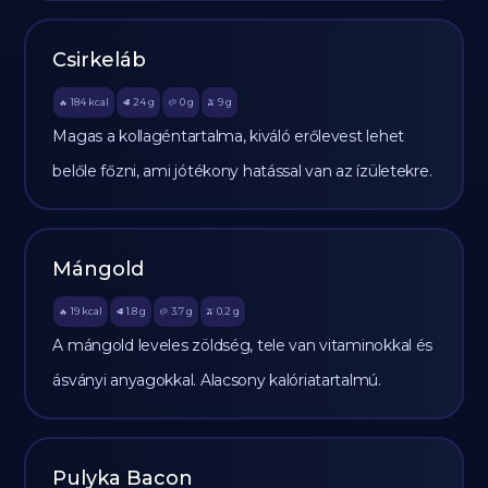
Csirkeláb
184
kcal
24
g
0
g
9
g
🔥
🥩
🥔
🫒
Magas a kollagéntartalma, kiváló erőlevest lehet
belőle főzni, ami jótékony hatással van az ízületekre.
Mángold
19
kcal
1.8
g
3.7
g
0.2
g
🔥
🥩
🥔
🫒
A mángold leveles zöldség, tele van vitaminokkal és
ásványi anyagokkal. Alacsony kalóriatartalmú.
Pulyka Bacon