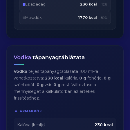
Ez az adag
230 kcal
12%
Maradék
1770 kcal
89%
Vodka
tápanyagtáblázata
Vodka
teljes tápanyagtáblázata 100 ml-ra
vonatkoztatva:
230 kcal
kalória,
0 g
fehérje,
0 g
szénhidrát,
0 g
zsír,
0 g
rost. Változtasd a
mennyiséget a kalkulátorban az értékek
frissítéséhez.
ALAPMAKRÓK
Kalória (kcal)
230
kcal