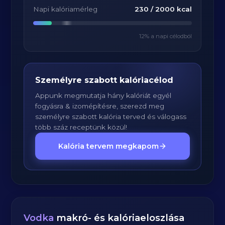
Napi kalóriamérleg
230
/
2000
kcal
12
% a napi célodból
Személyre szabott kalóriacélod
Appunk megmutatja hány kalóriát egyél
fogyásra & izomépítésre, szerezd meg
személyre szabott kalória terved és válogass
több száz receptünk közül!
Kalória tervem megkapom
Vodka
makró- és kalóriaeloszlása