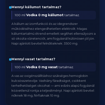
Mennyi káliumot tartalmaz?
100 ml
Vodka
0 mg káliumot
tartalmaz.
A kálium az izomfunkció és az idegrendszer
működéséhez elengedhetetlen elektrolit. Magas
káliumtartalmú étrend emellett segíthet ellensúlyozni a
só okozta vízretenciót, ami fogyásnál különösen jól jön.
Napi ajánlott bevitel felnőtteknek: 3500 mg.
Mennyi vasat tartalmaz?
100 ml
Vodka
0 mg vasat
tartalmaz.
A vas az oxigénszállításhoz szükséges hemoglobin
kulcsösszetevője. Vashiány fáradtságot, csökkent
terhelhetőséget okozhat — ami edzés alapú fogyásnál
közvetlenül rontja a teljesítményt. Napi ajánlott bevitel:
nőknek 18 mg, férfiaknak 10 mg.