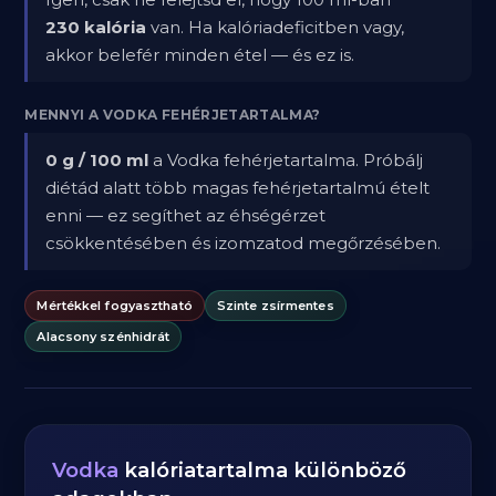
230 kalória
van. Ha kalóriadeficitben vagy,
akkor belefér minden étel — és ez is.
MENNYI A VODKA FEHÉRJETARTALMA?
0 g / 100 ml
a Vodka fehérjetartalma. Próbálj
diétád alatt több magas fehérjetartalmú ételt
enni — ez segíthet az éhségérzet
csökkentésében és izomzatod megőrzésében.
Mértékkel fogyasztható
Szinte zsírmentes
Alacsony szénhidrát
Vodka
kalóriatartalma különböző