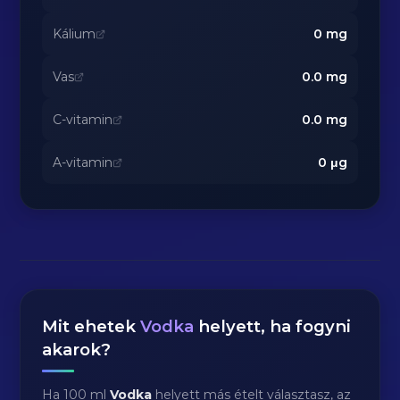
Kálium
0
mg
Vas
0.0
mg
C-vitamin
0.0
mg
A-vitamin
0
μg
Mit ehetek
Vodka
helyett, ha fogyni
akarok?
Ha 100 ml
Vodka
helyett más ételt választasz, az