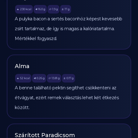
230
kcal
16.0
g
1.9
g
17
g
🔥
🥩
🥔
🫒
A pulyka bacon a sertés baconhöz képest kevesebb
zsírt tartalmaz, de így is magas a kalóriatartalma.
Mértékkel fogyaszd.
Alma
52
kcal
0.26
g
13.81
g
0.17
g
🔥
🥩
🥔
🫒
A benne található pektin segíthet csökkenteni az
étvágyat, ezért remek választás lehet két étkezés
között.
Szárított Paradicsom