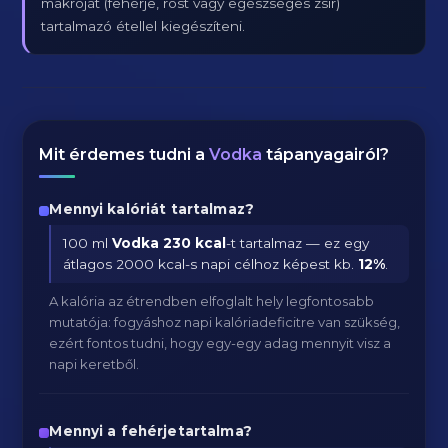
makróját (fehérje, rost vagy egészséges zsír)
tartalmazó étellel kiegészíteni.
Mit érdemes tudni a
Vodka
tápanyagairól?
Mennyi kalóriát tartalmaz?
100 ml
Vodka
230 kcal
-t tartalmaz — ez egy
átlagos 2000 kcal-s napi célhoz képest kb.
12
%
.
A kalória az étrendben elfoglalt hely legfontosabb
mutatója: fogyáshoz napi kalóriadeficitre van szükség,
ezért fontos tudni, hogy egy-egy adag mennyit visz a
napi keretből.
Mennyi a fehérjetartalma?