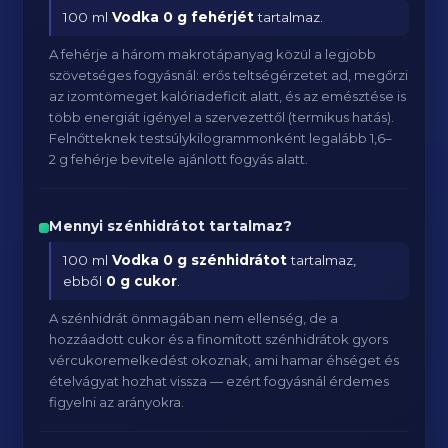
100 ml
Vodka
0 g fehérjét
tartalmaz.
A fehérje a három makrotápanyag közül a legjobb
szövetséges fogyásnál: erős teltségérzetet ad, megőrzi
az izomtömeget kalóriadeficit alatt, és az emésztése is
több energiát igényel a szervezettől (termikus hatás).
Felnőtteknek testsúlykilogrammonként legalább 1,6–
2 g fehérje bevitele ajánlott fogyás alatt.
Mennyi szénhidrátot tartalmaz?
100 ml
Vodka
0 g szénhidrátot
tartalmaz,
ebből
0 g cukor
.
A szénhidrát önmagában nem ellenség, de a
hozzáadott cukor és a finomított szénhidrátok gyors
vércukoremelkedést okoznak, ami hamar éhséget és
ételvágyat hozhat vissza — ezért fogyásnál érdemes
figyelni az arányokra.