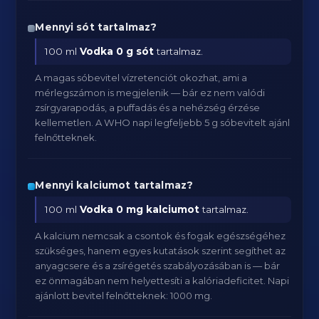
Mennyi sót tartalmaz?
100 ml
Vodka
0 g sót
tartalmaz.
A magas sóbevitel vízretenciót okozhat, ami a
mérlegszámon is megjelenik — bár ez nem valódi
zsírgyarapodás, a puffadás és a nehézség érzése
kellemetlen. A WHO napi legfeljebb 5 g sóbevitelt ajánl
felnőtteknek.
Mennyi kalciumot tartalmaz?
100 ml
Vodka
0 mg kalciumot
tartalmaz.
A kalcium nemcsak a csontok és fogak egészségéhez
szükséges, hanem egyes kutatások szerint segíthet az
anyagcsere és a zsírégetés szabályozásában is — bár
ez önmagában nem helyettesíti a kalóriadeficitet. Napi
ajánlott bevitel felnőtteknek: 1000 mg.