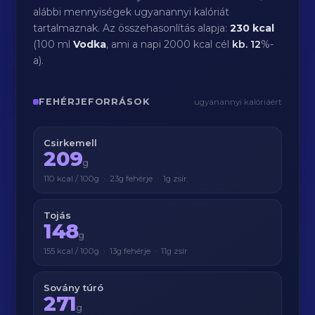
alábbi mennyiségek ugyanannyi kalóriát
tartalmaznak. Az összehasonlítás alapja:
230 kcal
(100 ml
Vodka
, ami a napi 2000 kcal cél
kb.
12
%-
a).
FEHÉRJEFORRÁSOK
ugyanannyi kalóriáért
Csirkemell
209
g
110 kcal / 100g · 23g fehérje · 1g zsír
Tojás
148
g
155 kcal / 100g · 13g fehérje · 11g zsír
Sovány túró
271
g