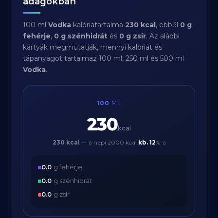
adagokban
100 ml
Vodka
kalóriatartalma
230 kcal
, ebből
0 g
fehérje
,
0 g szénhidrát
és
0 g zsír
. Az alábbi
kártyák megmutatják, mennyi kalóriát és
tápanyagot tartalmaz 100 ml, 250 ml és 500 ml
Vodka
.
100
ML
230
kcal
230 kcal
— a napi 2000 kcal
kb.
12
%-a
0.0
g fehérje
0.0
g szénhidrát
0.0
g zsír