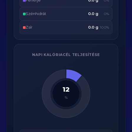
Fehérje
0.0 g
0%
Szénhidrát
0.0 g
0%
Zsír
0.0 g
100%
NAPI KALÓRIACÉL TELJESÍTÉSE
12
%