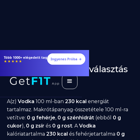
Több 1000+ elégedett tag
Ingyenes Próba →
★★★★★
Vodka fogyásra: jó választás
diéta alatt?
GetFIT App
Írta -
March 19, 2026
A(z)
Vodka
100 ml-ban
230 kcal
energiát
tartalmaz. Makrótápanyag-összetétele 100 ml-ra
vetítve:
0 g fehérje
,
0 g szénhidrát
(ebből
0 g
cukor
),
0 g zsír
és
0 g rost
. A
Vodka
kalóriatartalma
230 kcal
és fehérjetartalma
0 g