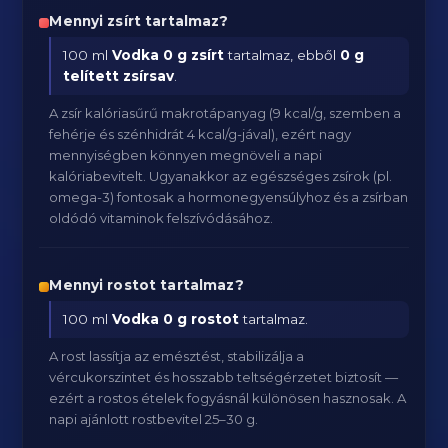
Mennyi zsírt tartalmaz?
100 ml
Vodka
0 g zsírt
tartalmaz, ebből
0 g
telített zsírsav
.
A zsír kalóriasűrű makrotápanyag (9 kcal/g, szemben a
fehérje és szénhidrát 4 kcal/g-jával), ezért nagy
mennyiségben könnyen megnöveli a napi
kalóriabevitelt. Ugyanakkor az egészséges zsírok (pl.
omega-3) fontosak a hormonegyensúlyhoz és a zsírban
oldódó vitaminok felszívódásához.
Mennyi rostot tartalmaz?
100 ml
Vodka
0 g rostot
tartalmaz.
A rost lassítja az emésztést, stabilizálja a
vércukorszintet és hosszabb teltségérzetet biztosít —
ezért a rostos ételek fogyásnál különösen hasznosak. A
napi ajánlott rostbevitel 25–30 g.