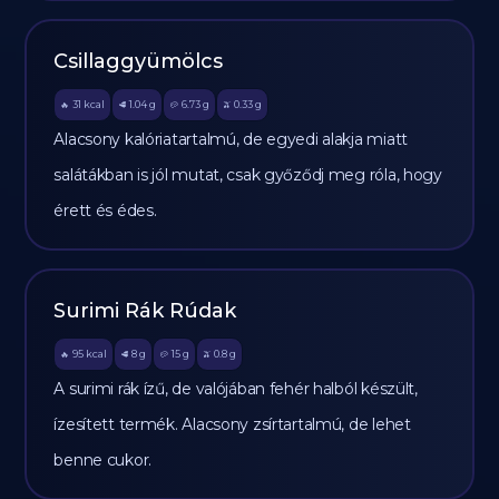
Csillaggyümölcs
31
kcal
1.04
g
6.73
g
0.33
g
🔥
🥩
🥔
🫒
Alacsony kalóriatartalmú, de egyedi alakja miatt
salátákban is jól mutat, csak győződj meg róla, hogy
érett és édes.
Surimi Rák Rúdak
95
kcal
8
g
15
g
0.8
g
🔥
🥩
🥔
🫒
A surimi rák ízű, de valójában fehér halból készült,
ízesített termék. Alacsony zsírtartalmú, de lehet
benne cukor.