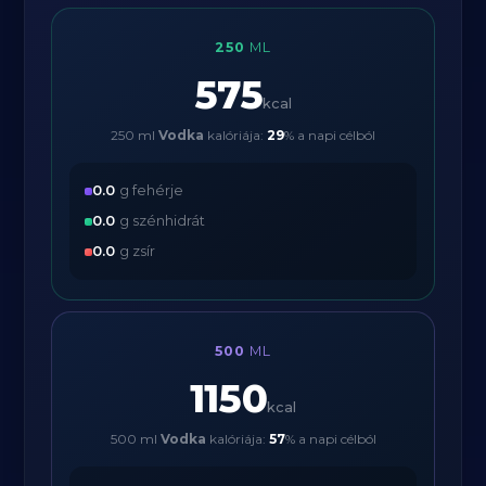
250
ML
575
kcal
250 ml
Vodka
kalóriája:
29
% a napi célból
0.0
g fehérje
0.0
g szénhidrát
0.0
g zsír
500
ML
1150
kcal
500 ml
Vodka
kalóriája:
57
% a napi célból