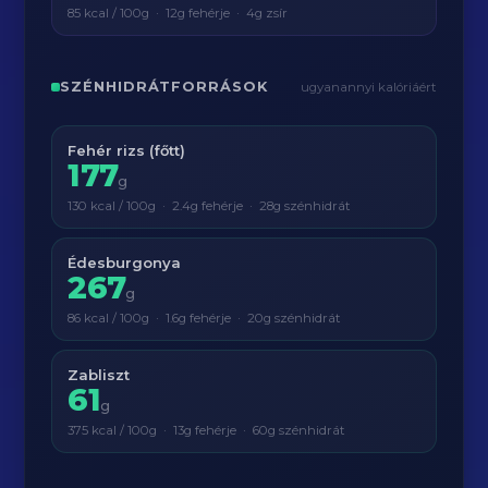
85 kcal / 100g · 12g fehérje · 4g zsír
SZÉNHIDRÁTFORRÁSOK
ugyanannyi kalóriáért
Fehér rizs (főtt)
177
g
130 kcal / 100g · 2.4g fehérje · 28g szénhidrát
Édesburgonya
267
g
86 kcal / 100g · 1.6g fehérje · 20g szénhidrát
Zabliszt
61
g
375 kcal / 100g · 13g fehérje · 60g szénhidrát