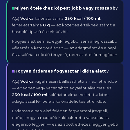
Milyen ételekhez képest jobb vagy rosszabb?
A(z)
Vodka
kalóriatartalma
230 kcal / 100 ml
,
fehérjetartalma
0 g
— ez közepes értéknek számít a
hasonló típusú ételek között.
Fogyás alatt sem az egyik legjobb, sem a legrosszabb
választás a kategóriájában — az adagméret és a napi
összkalória a döntő tényező, nem az étel önmagában.
Hogyan érdemes fogyasztani diéta alatt?
A(z)
Vodka
rugalmasan beilleszthető a napi étrendbe
— ebédhez vagy vacsorához egyaránt alkalmas, és
230 kcal / 100 ml
kalóriatartalma mellett tudatos
adagolással fér bele a kalóriadeficites étrendbe.
Érdemes a nap első felében fogyasztani (reggeli,
ebéd), hogy a maradék kalóriakeret a vacsorára is
elegendő legyen — és az adott étkezés leggyengébb