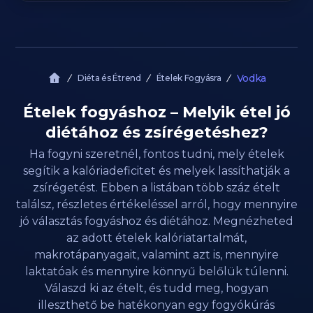
Vodka
Diéta és Étrend
Ételek Fogyásra
Ételek fogyáshoz – Melyik étel jó
diétához és zsírégetéshez?
Ha fogyni szeretnél, fontos tudni, mely ételek
segítik a kalóriadeficitet és melyek lassíthatják a
zsírégetést. Ebben a listában több száz ételt
találsz, részletes értékeléssel arról, hogy mennyire
jó választás fogyáshoz és diétához. Megnézheted
az adott ételek kalóriatartalmát,
makrotápanyagait, valamint azt is, mennyire
laktatóak és mennyire könnyű belőlük túlenni.
Válaszd ki az ételt, és tudd meg, hogyan
illeszthető be hatékonyan egy fogyókúrás