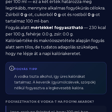
per 100 ml — ez a két érték határozza meg
leginkább, mennyire alkalmas fogyókúrás célokra.
Zsírból
0 g
-ot, cukorból
0 g
-ot és rostból
0 g
-ot
tartalmaz 100 ml-ban.
Fogyás alatt
mértékkel fogyasztható
— 230 kcal
per 100 g, fehérje: 0.0 g, zsír: 0.0 g.
Kalóriaértéke és makróösszetétele alapján fogyás
alatt sem tilos, de tudatos adagolás szükséges,
hogy ne lépje át a napi kalóriakeretet.
FOGYÁS TIPP
A vodka tiszta alkohol, így üres kalóriákat
tartalmaz. A keverők (gyümölcslevek, szörpök)
nélkül fogyasztva a legkevesebb kalória.
FOGYASZTHATOK-E VODKA-T HA FOGYNI AKAROK?
Igen, csak ne felejtsd el, hogy 100 ml-ban