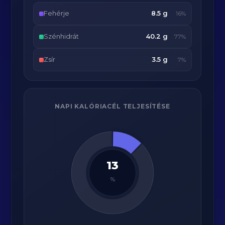
Fehérje
8.5 g
16%
Szénhidrát
40.2 g
77%
Zsír
3.5 g
7%
NAPI KALÓRIACÉL TELJESÍTÉSE
13
%