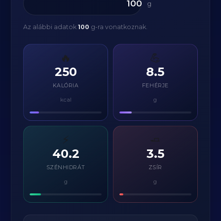
g
Az alábbi adatok
100
g-ra vonatkoznak.
🔥
💪
250
8.5
KALÓRIA
FEHÉRJE
kcal
g
⚡
🧈
40.2
3.5
SZÉNHIDRÁT
ZSÍR
g
g