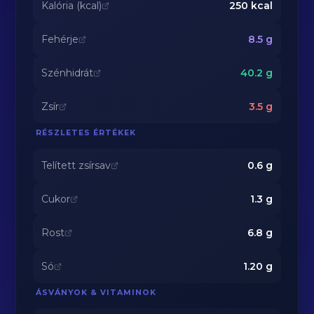
Kalória (kcal)
250
kcal
Fehérje
8.5
g
Szénhidrát
40.2
g
Zsír
3.5
g
RÉSZLETES ÉRTÉKEK
Telített zsírsav
0.6
g
Cukor
1.3
g
Rost
6.8
g
Só
1.20
g
ÁSVÁNYOK & VITAMINOK