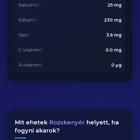
Kalcium
25
mg
Kálium
230
mg
Vas
3.6
mg
C-vitamin
0.0
mg
A-vitamin
0
μg
Mit ehetek
Rozskenyér
helyett, ha
fogyni akarok?