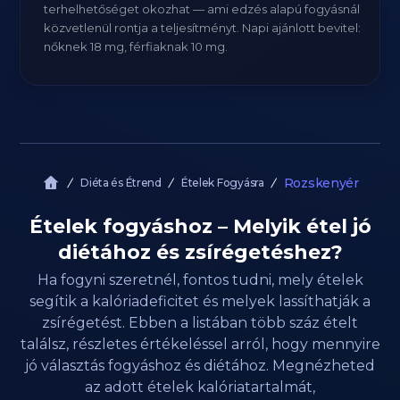
terhelhetőséget okozhat — ami edzés alapú fogyásnál
közvetlenül rontja a teljesítményt. Napi ajánlott bevitel:
nőknek 18 mg, férfiaknak 10 mg.
Rozskenyér
Diéta és Étrend
Ételek Fogyásra
Ételek fogyáshoz – Melyik étel jó
diétához és zsírégetéshez?
Ha fogyni szeretnél, fontos tudni, mely ételek
segítik a kalóriadeficitet és melyek lassíthatják a
zsírégetést. Ebben a listában több száz ételt
találsz, részletes értékeléssel arról, hogy mennyire
jó választás fogyáshoz és diétához. Megnézheted
az adott ételek kalóriatartalmát,