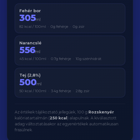
Fehér bor
305
ml
82 kcal / 100ml · 0g fehérje · 0g zsír
Narancslé
556
ml
45 kcal / 100ml · 0.7g fehérje · 10g szénhidrát
Tej (2,8%)
500
ml
50 kcal / 100ml · 3.4g fehérje · 2.8g zsír
Az értékek tájékoztató jellegűek, 100 g
Rozskenyér
kalóriatartalmán (
250 kcal
) alapulnak. A kiválasztott
adag változtatásakor az egyenértékek automatikusan
frissülnek.