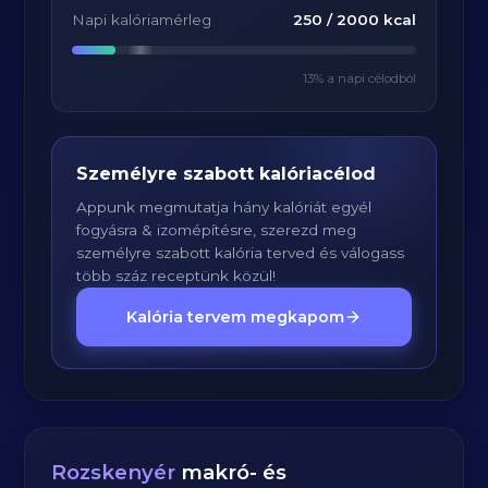
Napi kalóriamérleg
250
/
2000
kcal
13
% a napi célodból
Személyre szabott kalóriacélod
Appunk megmutatja hány kalóriát egyél
fogyásra & izomépítésre, szerezd meg
személyre szabott kalória terved és válogass
több száz receptünk közül!
Kalória tervem megkapom
Rozskenyér
makró- és