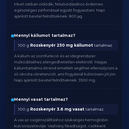
Mivel zsírban oldódik, felszívódásához érdemes
egészséges zsírforrással együtt fogyasztani. Napi
ajánlott bevitel felnőtteknek: 800 μg.
Mennyi káliumot tartalmaz?
100 g
Rozskenyér
230 mg káliumot
tartalmaz.
A kálium az izomfunkció és az idegrendszer
működéséhez elengedhetetlen elektrolit. Magas
káliumtartalmú étrend emellett segíthet ellensúlyozni a
só okozta vízretenciót, ami fogyásnál különösen jól jön.
Napi ajánlott bevitel felnőtteknek: 3500 mg.
Mennyi vasat tartalmaz?
100 g
Rozskenyér
3.6 mg vasat
tartalmaz.
A vas az oxigénszállításhoz szükséges hemoglobin
kulcsösszetevője. Vashiány fáradtságot, csökkent