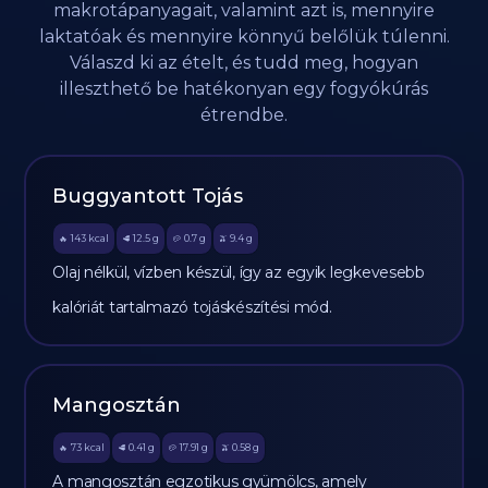
makrotápanyagait, valamint azt is, mennyire
laktatóak és mennyire könnyű belőlük túlenni.
Válaszd ki az ételt, és tudd meg, hogyan
illeszthető be hatékonyan egy fogyókúrás
étrendbe.
Buggyantott Tojás
143
kcal
12.5
g
0.7
g
9.4
g
🔥
🥩
🥔
🫒
Olaj nélkül, vízben készül, így az egyik legkevesebb
kalóriát tartalmazó tojáskészítési mód.
Mangosztán
73
kcal
0.41
g
17.91
g
0.58
g
🔥
🥩
🥔
🫒
A mangosztán egzotikus gyümölcs, amely