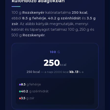
különböző adagokban
100 g
Rozskenyér
kalóriatartalma
250 kcal
,
ebből
8.5 g fehérje
,
40.2 g szénhidrát
és
3.5 g
zsír
. Az alábbi kártyák megmutatják, mennyi
kalóriát és tápanyagot tartalmaz 100 g, 250 g és
500 g
Rozskenyér
.
100
G
250
kcal
250 kcal
— a napi 2000 kcal
kb.
13
%-a
8.5
g fehérje
40.2
g szénhidrát
3.5
g zsír