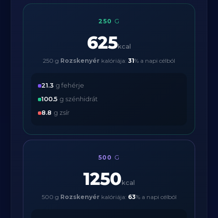
250
G
625
kcal
250 g
Rozskenyér
kalóriája:
31
% a napi célból
21.3
g fehérje
100.5
g szénhidrát
8.8
g zsír
500
G
1250
kcal
500 g
Rozskenyér
kalóriája:
63
% a napi célból