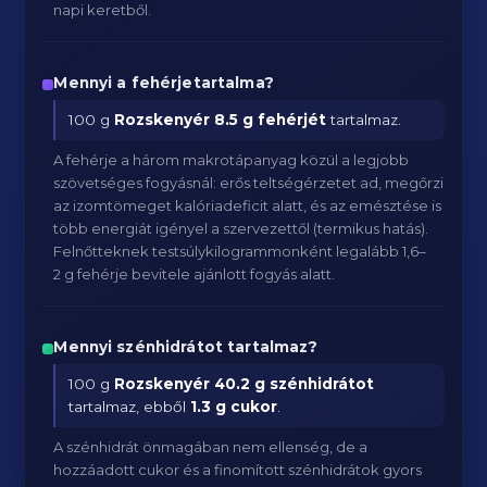
napi keretből.
Mennyi a fehérjetartalma?
100 g
Rozskenyér
8.5 g fehérjét
tartalmaz.
A fehérje a három makrotápanyag közül a legjobb
szövetséges fogyásnál: erős teltségérzetet ad, megőrzi
az izomtömeget kalóriadeficit alatt, és az emésztése is
több energiát igényel a szervezettől (termikus hatás).
Felnőtteknek testsúlykilogrammonként legalább 1,6–
2 g fehérje bevitele ajánlott fogyás alatt.
Mennyi szénhidrátot tartalmaz?
100 g
Rozskenyér
40.2 g szénhidrátot
tartalmaz, ebből
1.3 g cukor
.
A szénhidrát önmagában nem ellenség, de a
hozzáadott cukor és a finomított szénhidrátok gyors