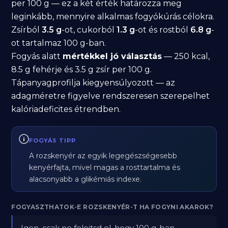
per 100 g — ez a két érték határozza meg
leginkább, mennyire alkalmas fogyókúrás célokra.
Zsírból
3.5 g
-ot, cukorból
1.3 g
-ot és rostból
6.8 g
-
ot tartalmaz 100 g-ban.
Fogyás alatt
mértékkel jó választás
— 250 kcal,
8.5 g fehérje és 3.5 g zsír per 100 g.
Tápanyagprofilja kiegyensúlyozott — az
adagméretre figyelve rendszeresen szerepelhet
kalóriadeficites étrendben.
FOGYÁS TIPP
A rozskenyér az egyik legegészségesebb
kenyérfajta, mivel magas a rosttartalma és
alacsonyabb a glikémiás indexe.
FOGYASZTHATOK-E ROZSKENYÉR-T HA FOGYNI AKAROK?
Igen, csak ne felejtsd el, hogy 100 g-ban