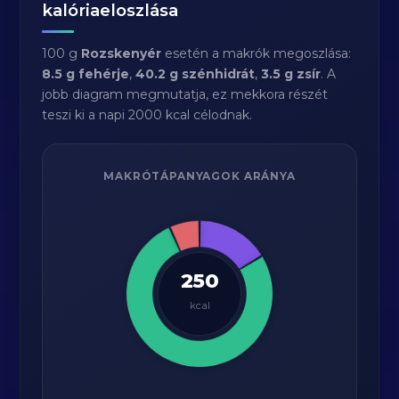
kalóriaeloszlása
100 g
Rozskenyér
esetén a makrók megoszlása:
8.5 g fehérje
,
40.2 g szénhidrát
,
3.5 g zsír
. A
jobb diagram megmutatja, ez mekkora részét
teszi ki a napi 2000 kcal célodnak.
MAKRÓTÁPANYAGOK ARÁNYA
250
kcal