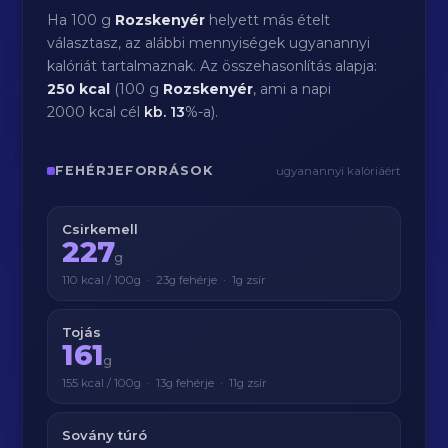
Ha 100 g
Rozskenyér
helyett más ételt
választasz, az alábbi mennyiségek ugyanannyi
kalóriát tartalmaznak. Az összehasonlítás alapja:
250 kcal
(100 g
Rozskenyér
, ami a napi
2000 kcal cél
kb.
13
%-a).
FEHÉRJEFORRÁSOK
ugyanannyi kalóriáért
Csirkemell
227
g
110 kcal / 100g · 23g fehérje · 1g zsír
Tojás
161
g
155 kcal / 100g · 13g fehérje · 11g zsír
Sovány túró