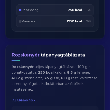
Ez az adag
250 kcal
13%
Maradék
1750 kcal
88%
Rozskenyér
tápanyagtáblázata
Rozskenyér
teljes tápanyagtáblázata 100 g-ra
vonatkoztatva:
250 kcal
kalória,
8.5 g
fehérje,
40.2 g
szénhidrát,
3.5 g
zsír,
6.8 g
rost. Változtasd
a mennyiséget a kalkulátorban az értékek
frissítéséhez.
ALAPMAKRÓK