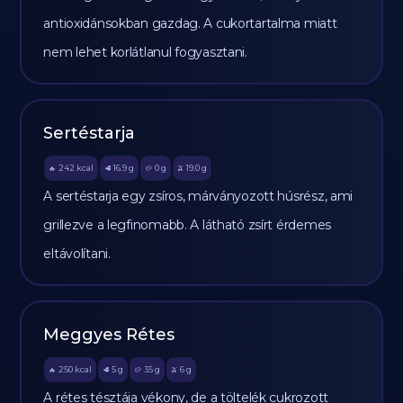
antioxidánsokban gazdag. A cukortartalma miatt
nem lehet korlátlanul fogyasztani.
Sertéstarja
242
kcal
16.9
g
0
g
19.0
g
🔥
🥩
🥔
🫒
A sertéstarja egy zsíros, márványozott húsrész, ami
grillezve a legfinomabb. A látható zsírt érdemes
eltávolítani.
Meggyes Rétes
250
kcal
5
g
35
g
6
g
🔥
🥩
🥔
🫒
A rétes tésztája vékony, de a töltelék cukrozott