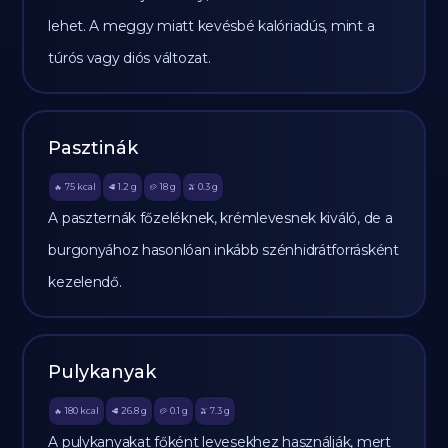
lehet. A meggy miatt kevésbé kalóriadús, mint a
túrós vagy diós változat.
Pasztinák
75
kcal
1.2
g
18
g
0.3
g
🔥
🥩
🥔
🫒
A paszternák főzeléknek, krémlevesnek kiváló, de a
burgonyához hasonlóan inkább szénhidrátforrásként
kezelendő.
Pulykanyak
180
kcal
26.8
g
0.1
g
7.3
g
🔥
🥩
🥔
🫒
A pulykanyakat főként levesekhez használják, mert