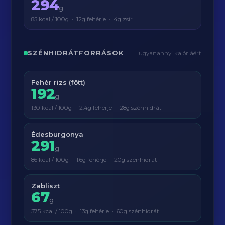
294
g
85 kcal / 100g · 12g fehérje · 4g zsír
SZÉNHIDRÁTFORRÁSOK
ugyanannyi kalóriáért
Fehér rizs (főtt)
192
g
130 kcal / 100g · 2.4g fehérje · 28g szénhidrát
Édesburgonya
291
g
86 kcal / 100g · 1.6g fehérje · 20g szénhidrát
Zabliszt
67
g
375 kcal / 100g · 13g fehérje · 60g szénhidrát