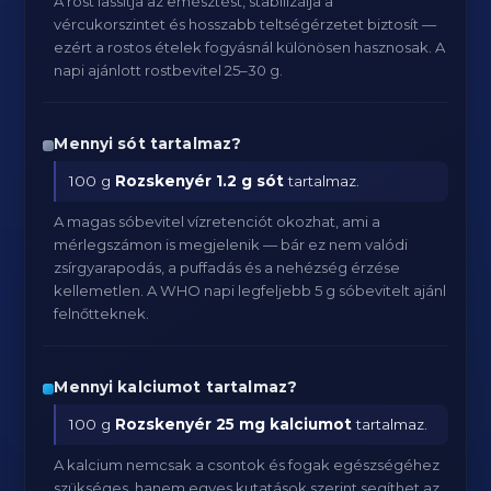
A rost lassítja az emésztést, stabilizálja a
vércukorszintet és hosszabb teltségérzetet biztosít —
ezért a rostos ételek fogyásnál különösen hasznosak. A
napi ajánlott rostbevitel 25–30 g.
Mennyi sót tartalmaz?
100 g
Rozskenyér
1.2 g sót
tartalmaz.
A magas sóbevitel vízretenciót okozhat, ami a
mérlegszámon is megjelenik — bár ez nem valódi
zsírgyarapodás, a puffadás és a nehézség érzése
kellemetlen. A WHO napi legfeljebb 5 g sóbevitelt ajánl
felnőtteknek.
Mennyi kalciumot tartalmaz?
100 g
Rozskenyér
25 mg kalciumot
tartalmaz.
A kalcium nemcsak a csontok és fogak egészségéhez
szükséges, hanem egyes kutatások szerint segíthet az