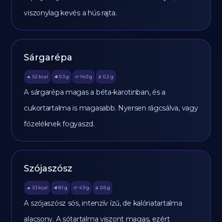
viszonylag kevés a hús rajta.
Sárgarépa
52
kcal
0.3
g
14.0
g
0.2
g
🔥
🥩
🥔
🫒
A sárgarépa magas a béta-karotinban, és a
cukortartalma is magasabb. Nyersen rágcsálva, vagy
főzeléknek fogyaszd.
Szójaszósz
53
kcal
8.1
g
4.9
g
0.6
g
🔥
🥩
🥔
🫒
A szójaszósz sós, intenzív ízű, de kalóriatartalma
alacsony. A sótartalma viszont magas, ezért