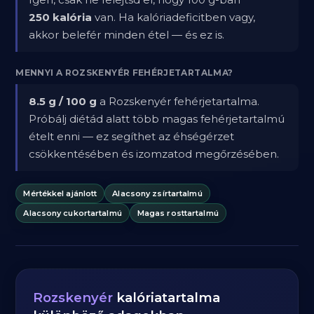
250 kalória
van. Ha kalóriadeficitben vagy,
akkor belefér minden étel — és ez is.
MENNYI A ROZSKENYÉR FEHÉRJETARTALMA?
8.5 g / 100 g
a Rozskenyér fehérjetartalma.
Próbálj diétád alatt több magas fehérjetartalmú
ételt enni — ez segíthet az éhségérzet
csökkentésében és izomzatod megőrzésében.
Mértékkel ajánlott
Alacsony zsírtartalmú
Alacsony cukortartalmú
Magas rosttartalmú
Rozskenyér
kalóriatartalma