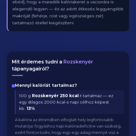
ebéd), hogy a maradék kalóriakeret a vacsorára is
elegendő legyen — és az adott étkezés leggyengébb
makróját (fehérje, rost vagy egészséges zsír)
tartalmazó étellel kiegészíteni.
Mit érdemes tudni a
Rozskenyér
tápanyagairól?
Mennyi kalóriát tartalmaz?
100 g
Rozskenyér
250 kcal
-t tartalmaz — ez
egy átlagos 2000 kcal-s napi célhoz képest
kb.
13
%
.
A kalória az étrendben elfoglalt hely legfontosabb
mutatója: fogyáshoz napi kalóriadeficitre van szükség,
ezért fontos tudni, hogy egy-egy adag mennyit visz a