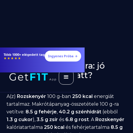
Több 1000+ elégedett tag
Ingyenes Próba →
★★★★★
Rozskenyér fogyásra: jó
választás diéta alatt?
GetFIT App
Írta -
March 19, 2026
A(z)
Rozskenyér
100 g-ban
250 kcal
energiát
tartalmaz. Makrótápanyag-összetétele 100 g-ra
vetítve:
8.5 g fehérje
,
40.2 g szénhidrát
(ebből
1.3 g cukor
),
3.5 g zsír
és
6.8 g rost
. A
Rozskenyér
kalóriatartalma
250 kcal
és fehérjetartalma
8.5 g