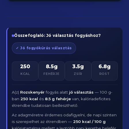
Összefoglaló: Jó választás fogyáshoz?
✓ Jó fogyókúrás választás
250
8.5g
3.5g
6.8g
KCAL
FEHÉRJE
ZSÍR
ROST
A(z)
Rozskenyér
fogyás alatt
jó választás
— 100 g-
ban
250 kcal
és
8.5 g fehérje
van, kalóriadeficites
étrendbe tudatosan beilleszthető.
Az adagméretre érdemes odafigyelni, de napi szinten
is szerepelhet az étrendben —
250 kcal / 100 g
kalóriatartalma mellett a legtöbb napi keretbe belefér.