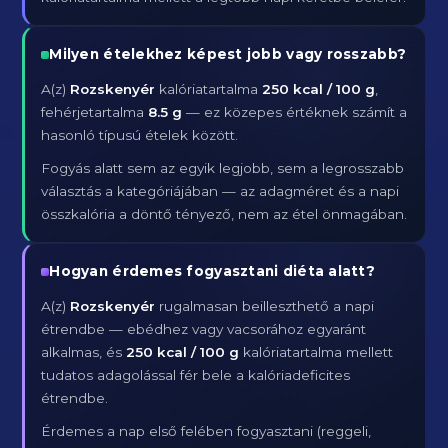
Milyen ételekhez képest jobb vagy rosszabb?
A(z)
Rozskenyér
kalóriatartalma
250 kcal / 100 g
,
fehérjetartalma
8.5 g
— ez közepes értéknek számít a
hasonló típusú ételek között.
Fogyás alatt sem az egyik legjobb, sem a legrosszabb
választás a kategóriájában — az adagméret és a napi
összkalória a döntő tényező, nem az étel önmagában.
Hogyan érdemes fogyasztani diéta alatt?
A(z)
Rozskenyér
rugalmasan beilleszthető a napi
étrendbe — ebédhez vagy vacsorához egyaránt
alkalmas, és
250 kcal / 100 g
kalóriatartalma mellett
tudatos adagolással fér bele a kalóriadeficites
étrendbe.
Érdemes a nap első felében fogyasztani (reggeli,