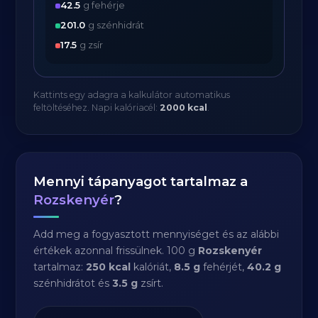
42.5
g fehérje
201.0
g szénhidrát
17.5
g zsír
Kattints egy adagra a kalkulátor automatikus
feltöltéséhez. Napi kalóriacél:
2000 kcal
.
Mennyi tápanyagot tartalmaz a
Rozskenyér
?
Add meg a fogyasztott mennyiséget és az alábbi
értékek azonnal frissülnek. 100 g
Rozskenyér
tartalmaz:
250 kcal
kalóriát,
8.5 g
fehérjét,
40.2 g
szénhidrátot és
3.5 g
zsírt.