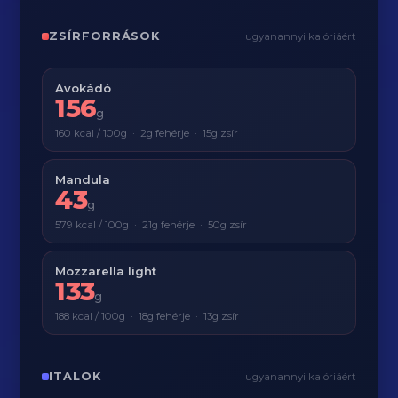
ZSÍRFORRÁSOK
ugyanannyi kalóriáért
Avokádó
156
g
160 kcal / 100g · 2g fehérje · 15g zsír
Mandula
43
g
579 kcal / 100g · 21g fehérje · 50g zsír
Mozzarella light
133
g
188 kcal / 100g · 18g fehérje · 13g zsír
ITALOK
ugyanannyi kalóriáért