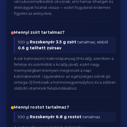
vércukoremelkedést okoznak, ami hamar éhséget és
ételvágyat hozhat vissza — ezért fogyásnál érdemes
figyelni az arányokra.
Mennyi zsírt tartalmaz?
100 g
Rozskenyér
3.5 g zsírt
tartalmaz, ebből
0.6 g telített zsírsav
.
A zsír kalóriasűrű makrotápanyag (9 kcal/g, szemben a
fehérje és szénhidrát 4 kcal/g-jával), ezért nagy
mennyiségben könnyen megnöveli a napi
kalóriabevitelt. Ugyanakkor az egészséges zsírok (pl.
omega-3) fontosak a hormonegyensúlyhoz és a zsírban
oldódó vitaminok felszívódásához.
Mennyi rostot tartalmaz?
100 g
Rozskenyér
6.8 g rostot
tartalmaz.