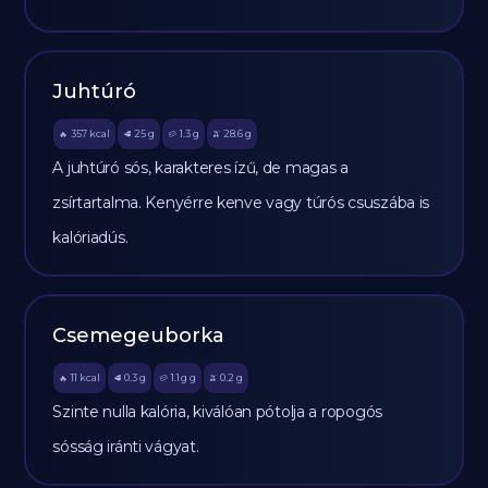
Juhtúró
357
kcal
25
g
1.3
g
28.6
g
🔥
🥩
🥔
🫒
A juhtúró sós, karakteres ízű, de magas a
zsírtartalma. Kenyérre kenve vagy túrós csuszába is
kalóriadús.
Csemegeuborka
11
kcal
0.3
g
1.1 g
g
0.2
g
🔥
🥩
🥔
🫒
Szinte nulla kalória, kiválóan pótolja a ropogós
sósság iránti vágyat.