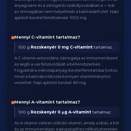
anyagcsere és a zsírégetés szabályozásában is — bár
ez önmagában nem helyettesíti a kalóriadeficitet. Napi
ajánlott bevitel felnőtteknek: 1000 mg.
Mennyi C-vitamint tartalmaz?
100 g
Rozskenyér
0 mg C-vitamint
tartalmaz.
A C-vitamin antioxidáns, támogatja az immunrendszert
és segíti a vas felszívódását a bélrendszerben.
Fogyásnál a mikrotápanyag-bevitel fenntartása fontos,
mivel a kalóriakorlátozás könnyen vitaminhiányhoz
vezethet. Napi ajánlott bevitel: 80 mg.
Mennyi A-vitamint tartalmaz?
100 g
Rozskenyér
0 μg A-vitamint
tartalmaz.
Az A-vitamin zsírban oldódó vitamin, amely a látás, a bőr
és az immunrendszer egészségéhez nélkülözhetetlen.