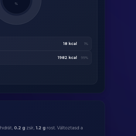
%
18 kcal
1%
1982 kcal
99%
hidrát,
0.2 g
zsír,
1.2 g
rost. Változtasd a