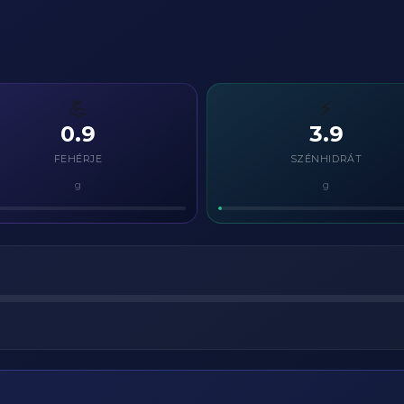
💪
⚡
0.9
3.9
FEHÉRJE
SZÉNHIDRÁT
g
g