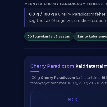
MENNYI A CHERRY PARADICSOM FEHÉRJE
0.9 g / 100 g
a Cherry Paradicsom fehérje
segíthet az éhségérzet csökkentésében
Jó fogyókúrás választás
Szinte kalóriame
Cherry Paradicsom
kalóriatarta
100 g
Cherry Paradicsom
kalóriatartalma
18 
tápanyagot tartalmaz 100 g, 250 g és 500 g
C
100
G