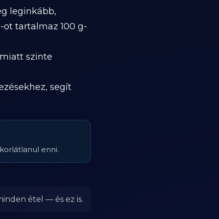
eg leginkább,
g
-ot tartalmaz 100 g-
miatt szinte
kezésekhez, segít
orlátlanul enni.
inden étel — és ez is.