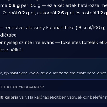
alma
0.9 g
per 100 g — ez a két érték határozza m
. Zsírból
0.2 g
-ot, cukorból
2.6 g
-ot és rostból
1.2 
 rendkívül alacsony kalóriaértéke (18 kcal/100 g) 
diétába.
nnyiség szinte irreleváns — tökéletes töltelék ét
lése nélkül.
 így salátákba kiváló, de a cukortartalma miatt nem lehet k
T HA FOGYNI AKAROK?
18 kalória
van. Ha kalóriadeficitben vagy, akkor belefér m