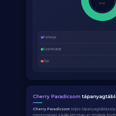
kcal
Fehérje
Szénhidrát
Zsír
Cherry Paradicsom
tápanyagtábl
Cherry Paradicsom
teljes tápanyagtáblázata
mennyiséget a kalkulátorban az értékek frissí