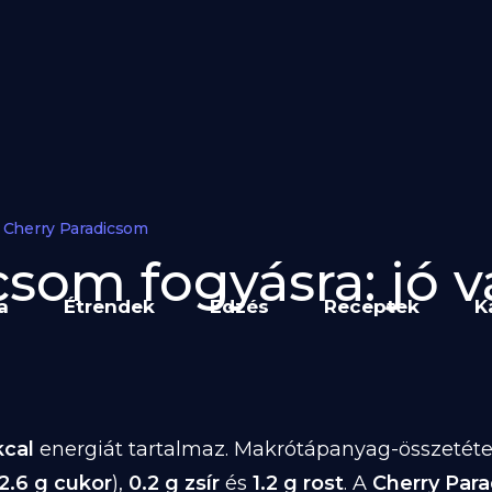
Cherry Paradicsom
som fogyásra: jó v
a
Étrendek
Edzés
Receptek
K
kcal
energiát tartalmaz. Makrótápanyag-összetétele
2.6 g cukor
),
0.2 g zsír
és
1.2 g rost
. A
Cherry Par