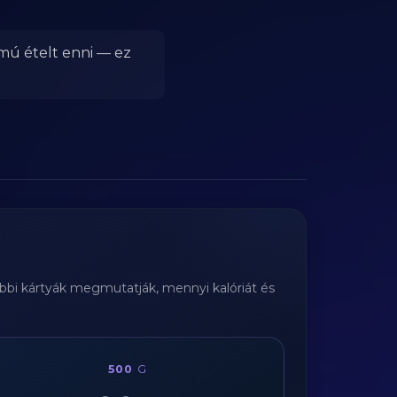
lmú ételt enni — ez
lábbi kártyák megmutatják, mennyi kalóriát és
500
G