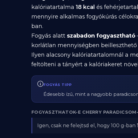
kalóriatartalma
18 kcal
és fehérjetart
mennyire alkalmas fogyókúrás célokra
ban.
Fogyás alatt
szabadon fogyasztható
—
korlátlan mennyiségben beilleszthető 
Ilyen alacsony kalóriatartalomnál a me
feltölteni a tányért a kalóriakeret növe
FOGYÁS TIPP
Édesebb ízű, mint a nagyobb paradicsom,
FOGYASZTHATOK-E CHERRY PARADICSOM-
Igen, csak ne felejtsd el, hogy 100 g-ban