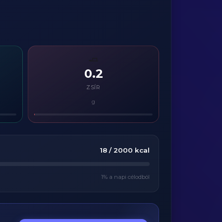
🧈
0.2
ZSÍR
g
18
/
2000
kcal
1
% a napi célodból