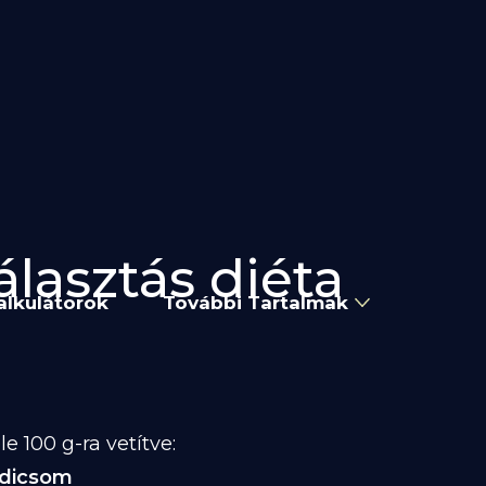
álasztás diéta
alkulátorok
További Tartalmak
 100 g-ra vetítve:
adicsom