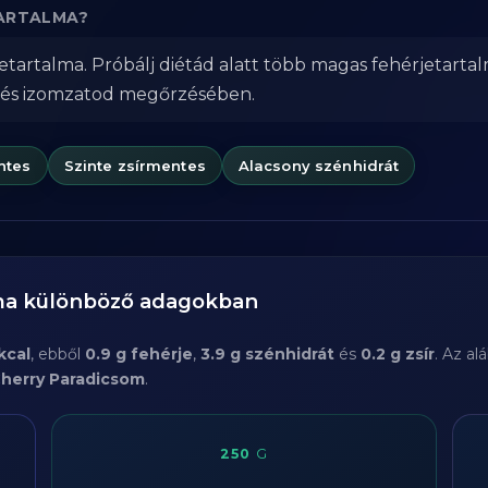
TARTALMA?
tartalma. Próbálj diétád alatt több magas fehérjetarta
 és izomzatod megőrzésében.
ntes
Szinte zsírmentes
Alacsony szénhidrát
lma különböző adagokban
kcal
, ebből
0.9 g fehérje
,
3.9 g szénhidrát
és
0.2 g zsír
. Az a
herry Paradicsom
.
250
G