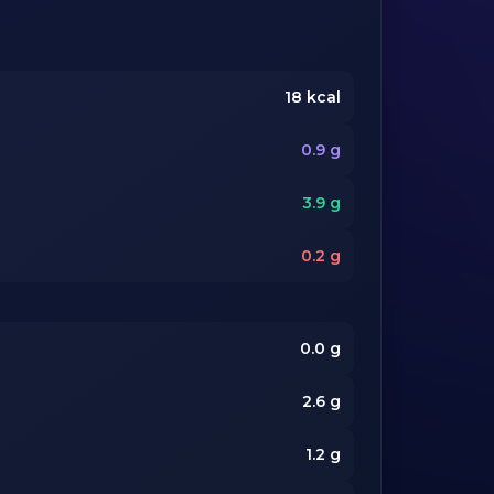
18
kcal
0.9
g
3.9
g
0.2
g
0.0
g
2.6
g
1.2
g