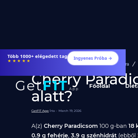
Több 1000+ elégedett tag
Ingyenes Próba →
★★★★★
Diéta és Étrend
Ételek Fogyásra
Cherry Paradic
Főoldal
Diét
alatt?
GetFIT App
Írta -
March 19, 2026
A(z)
Cherry Paradicsom
100 g-ban
18 
0.9 g fehérje
,
3.9 g szénhidrát
(ebből