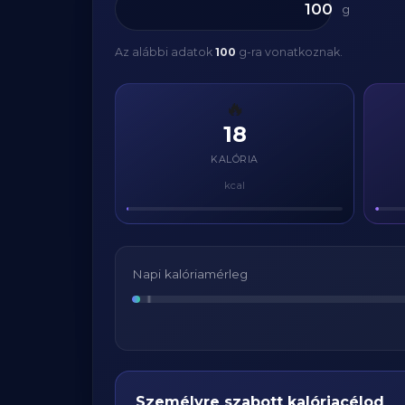
g
Az alábbi adatok
100
g-ra vonatkoznak.
🔥
18
KALÓRIA
kcal
Napi kalóriamérleg
Személyre szabott kalóriacélod