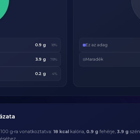
0.9 g
Ez az adag
18%
3.9 g
Maradék
78%
0.2 g
4%
ázata
 100 g-ra vonatkoztatva:
18 kcal
kalória,
0.9 g
fehérje,
3.9 g
szén
téséhez.