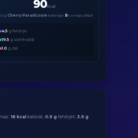
90
kcal
00 g
Cherry Paradicsom
kalóriája:
5
% a napi célból
4.5
g fehérje
19.5
g szénhidrát
1.0
g zsír
lmaz:
18 kcal
kalóriát,
0.9 g
fehérjét,
3.9 g