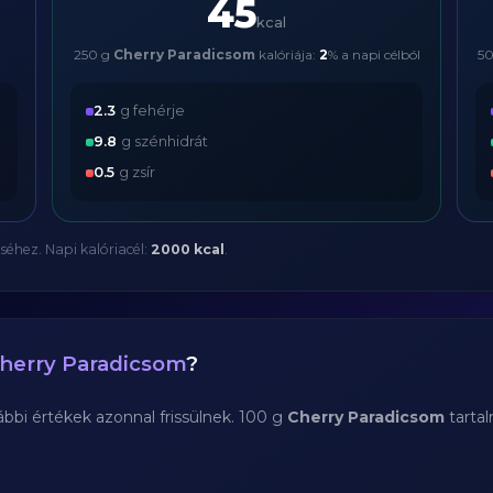
45
kcal
250 g
Cherry Paradicsom
kalóriája:
2
% a napi célból
5
2.3
g fehérje
9.8
g szénhidrát
0.5
g zsír
séhez. Napi kalóriacél:
2000 kcal
.
herry Paradicsom
?
bi értékek azonnal frissülnek. 100 g
Cherry Paradicsom
tarta