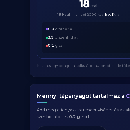
18
kcal
18 kcal
— a napi 2000 kcal
kb.
1
%-a
0.9
g fehérje
3.9
g szénhidrát
0.2
g zsír
Kattints egy adagra a kalkulátor automatikus feltölté
Mennyi tápanyagot tartalmaz a
C
Add meg a fogyasztott mennyiséget és az aláb
szénhidrátot és
0.2 g
zsírt.