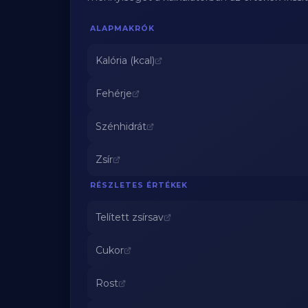
ALAPMAKRÓK
Kalória (kcal)
Fehérje
Szénhidrát
Zsír
RÉSZLETES ÉRTÉKEK
Telített zsírsav
Cukor
Rost