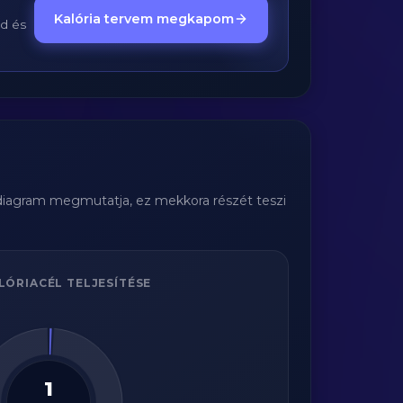
Kalória tervem megkapom
ed és
 diagram megmutatja, ez mekkora részét teszi
LÓRIACÉL TELJESÍTÉSE
1