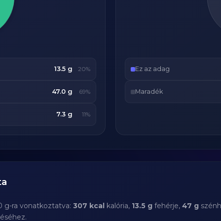
13.5 g
Ez az adag
20%
47.0 g
Maradék
69%
7.3 g
11%
ta
0 g-ra vonatkoztatva:
307 kcal
kalória,
13.5 g
fehérje,
47 g
szénh
téséhez.