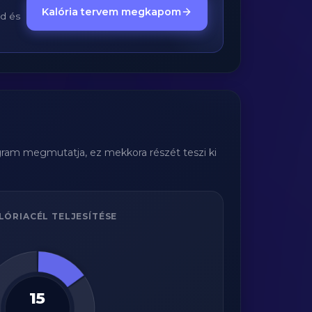
Kalória tervem megkapom
ed és
agram megmutatja, ez mekkora részét teszi ki
LÓRIACÉL TELJESÍTÉSE
15