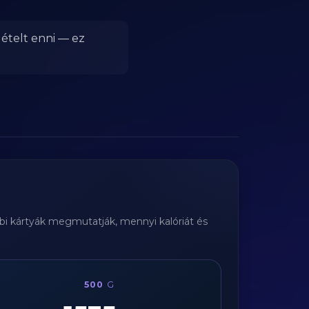
 ételt enni — ez
bbi kártyák megmutatják, mennyi kalóriát és
500
G