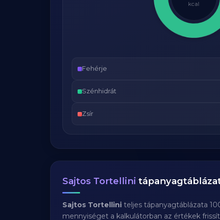
kcal
Fehérje
Szénhidrát
Zsír
Sajtos Tortellini
tápanyagtábláza
Sajtos Tortellini
teljes tápanyagtáblázata 10
mennyiséget a kalkulátorban az értékek frissí