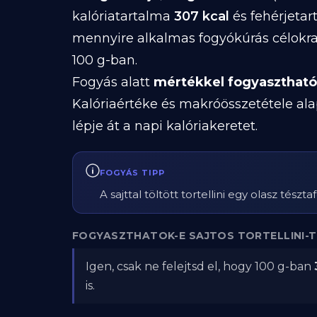
kalóriatartalma
307 kcal
és fehérjeta
mennyire alkalmas fogyókúrás célokra
100 g-ban.
Fogyás alatt
mértékkel fogyasztható
Kalóriaértéke és makróösszetétele ala
lépje át a napi kalóriakeretet.
FOGYÁS TIPP
A sajttal töltött tortellini egy olasz tés
FOGYASZTHATOK-E SAJTOS TORTELLINI-T
Igen, csak ne felejtsd el, hogy 100 g-ban
is.