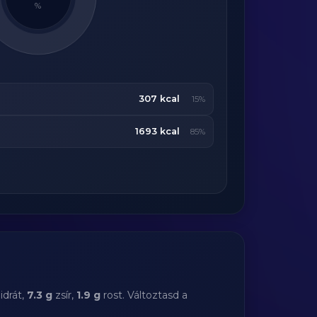
%
307 kcal
15%
1693 kcal
85%
idrát,
7.3 g
zsír,
1.9 g
rost. Változtasd a