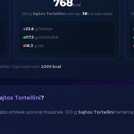
768
kcal
250 g
Sajtos Tortellini
kalóriája:
38
% a napi célból
5
33.8
g fehérje
117.5
g szénhidrát
18.3
g zsír
séhez. Napi kalóriacél:
2000 kcal
.
ajtos Tortellini
?
bi értékek azonnal frissülnek. 100 g
Sajtos Tortellini
tartalma