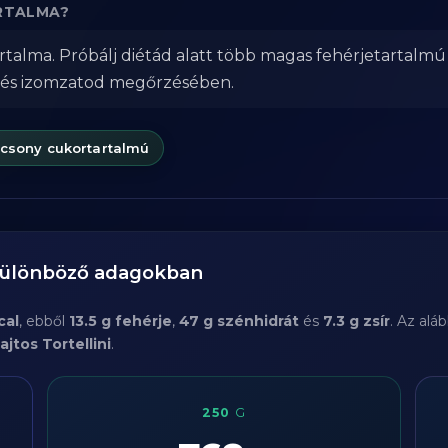
ARTALMA?
tartalma. Próbálj diétád alatt több magas fehérjetartalmú
 és izomzatod megőrzésében.
acsony cukortartalmú
különböző adagokban
cal
, ebből
13.5 g fehérje
,
47 g szénhidrát
és
7.3 g zsír
. Az alá
ajtos Tortellini
.
250
G