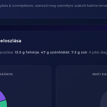
ásra & izomépítésre, szerezd meg személyre szabott kalória terv
eloszlása
oszlása:
13.5 g fehérje
,
47 g szénhidrát
,
7.3 g zsír
. A jobb di
ARÁNYA
NAPI KA