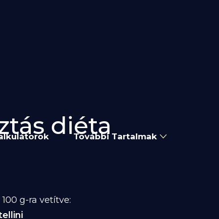
sztás diéta
alkulátorok
További Tartalmak
00 g-ra vetítve:
ellini