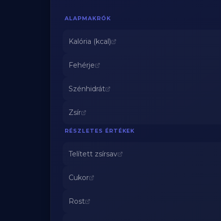
ALAPMAKRÓK
Kalória (kcal)
Fehérje
Szénhidrát
Zsír
RÉSZLETES ÉRTÉKEK
Telített zsírsav
Cukor
Rost