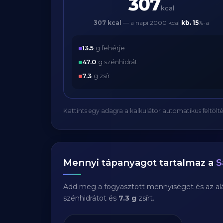
307
kcal
307 kcal
— a napi 2000 kcal
kb.
15
%-a
13.5
g fehérje
47.0
g szénhidrát
7.3
g zsír
Kattints egy adagra a kalkulátor automatikus feltölté
Mennyi tápanyagot tartalmaz a
S
Add meg a fogyasztott mennyiséget és az aláb
szénhidrátot és
7.3 g
zsírt.