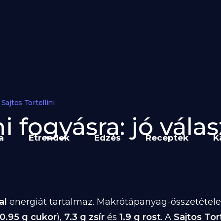
Sajtos Tortellini
ni fogyásra: jó vála
a
Étrendek
Edzés
Receptek
K
al
energiát tartalmaz. Makrótápanyag-összetétele 1
0.95 g cukor
),
7.3 g zsír
és
1.9 g rost
. A
Sajtos Tort