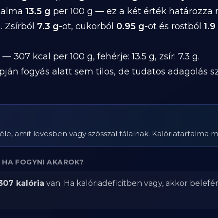
rtalma
13.5 g
per 100 g — ez a két érték határozza
. Zsírból
7.3 g
-ot, cukorból
0.95 g
-ot és rostból
1.9
— 307 kcal per 100 g, fehérje: 13.5 g, zsír: 7.3 g.
pján fogyás alatt sem tilos, de tudatos adagolás 
ztaféle, amit levesben vagy szósszal tálalnak. Kalóriatartalma 
 HA FOGYNI AKAROK?
307 kalória
van. Ha kalóriadeficitben vagy, akkor belefé