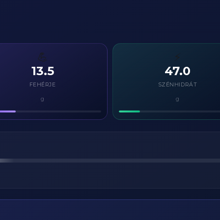
💪
⚡
13.5
47.0
FEHÉRJE
SZÉNHIDRÁT
g
g