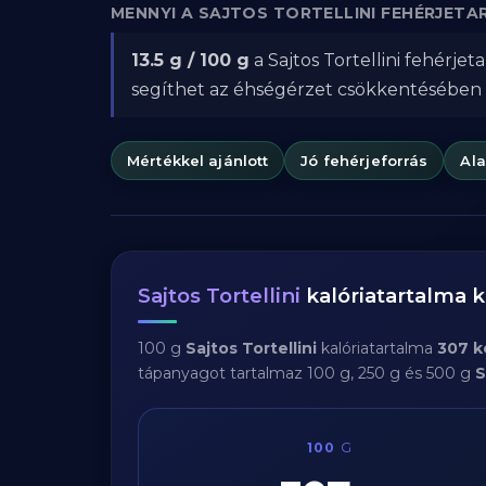
MENNYI A SAJTOS TORTELLINI FEHÉRJET
13.5 g / 100 g
a Sajtos Tortellini fehérje
segíthet az éhségérzet csökkentésében
Mértékkel ajánlott
Jó fehérjeforrás
Al
Sajtos Tortellini
kalóriatartalma 
100 g
Sajtos Tortellini
kalóriatartalma
307 k
tápanyagot tartalmaz 100 g, 250 g és 500 g
S
100
G