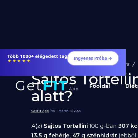
Több 1000+ elégedett tag
Ingyenes Próba →
★★★★★
Diéta és Étrend
Ételek Fogyásra
Sajtos Tortelli
Főoldal
Diét
alatt?
GetFIT App
Írta -
March 19, 2026
A(z)
Sajtos Tortellini
100 g-ban
307 kc
13.5 g fehérje
,
47 g szénhidrát
(ebből