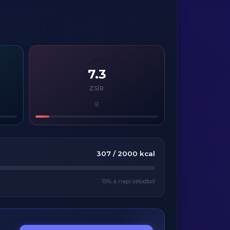
🧈
7.3
ZSÍR
g
307
/
2000
kcal
15
% a napi célodból