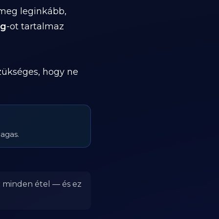
 meg leginkább,
 g
-ot tartalmaz
szükséges, hogy ne
magas.
r minden étel — és ez