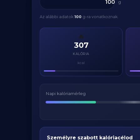
g
Az alábbi adatok
100
g-ra vonatkoznak.
🔥
307
KALÓRIA
kcal
Napi kalóriamérleg
Személyre szabott kalóriacélod