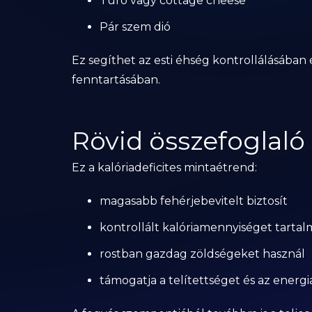
Túró vagy cottage cheese
Pár szem dió
Ez segíthet az esti éhség kontrollálásában é
fenntartásában.
Rövid összefoglaló 
Ez a kalóriadeficites mintaétrend:
magasabb fehérjebevitelt biztosít
kontrollált kalóriamennyiséget tarta
rostban gazdag zöldségeket használ
támogatja a telítettséget és az energi