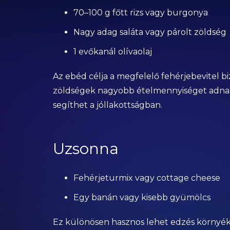
70–100 g főtt rizs vagy burgonya
Nagy adag saláta vagy párolt zöldség
1 evőkanál olívaolaj
Az ebéd célja a megfelelő fehérjebevitel biz
zöldségek nagyobb ételmennyiséget adnak v
segíthet a jóllakottságban.
Uzsonna
Fehérjeturmix vagy cottage cheese
Egy banán vagy kisebb gyümölcs
Ez különösen hasznos lehet edzés környéké