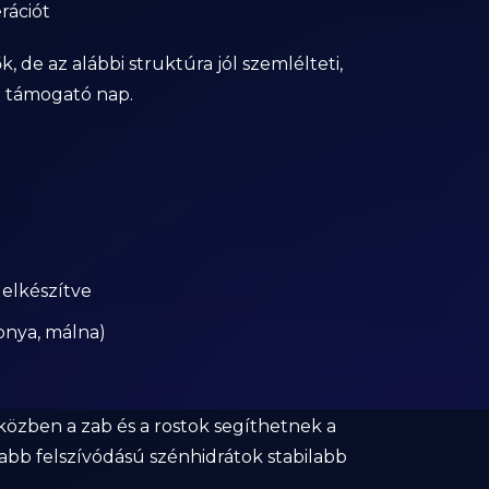
rációt
de az alábbi struktúra jól szemlélteti,
t támogató nap.
 elkészítve
onya, málna)
közben a zab és a rostok segíthetnek a
sabb felszívódású szénhidrátok stabilabb