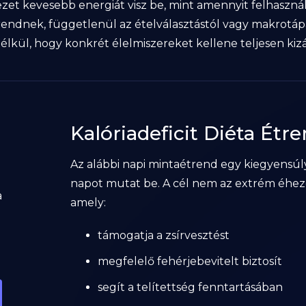
rvezet kevesebb energiát visz be, mint amennyit felhaszn
trendnek, függetlenül az ételválasztástól vagy makrot
lkül, hogy konkrét élelmiszereket kellene teljesen kizá
Kalóriadeficit Diéta Étre
Az alábbi napi mintaétrend egy kiegyensúly
napot mutat be. A cél nem az extrém éhezé
a
amely:
támogatja a zsírvesztést
megfelelő fehérjebevitelt biztosít
segít a telítettség fenntartásában