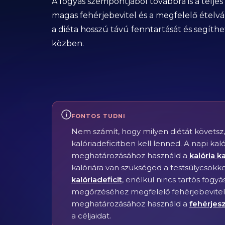
A fogyás szempontjából továbbra is a teljes
magas fehérjebevitel és a megfelelő ételvá
a diéta hosszú távú fenntartását és segít
közben.
FONTOS TUDNI
Nem számít, hogy milyen diétát követsz, 
kalóriadeficitben kell lenned. A napi ka
meghatározásához használd a
kalória k
kalóriára van szükséged a testsúlycsökke
kalóriadeficit
, enélkül nincs tartós fog
megőrzéséhez megfelelő fehérjebevitel
meghatározásához használd a
fehérjesz
a céljaidat.