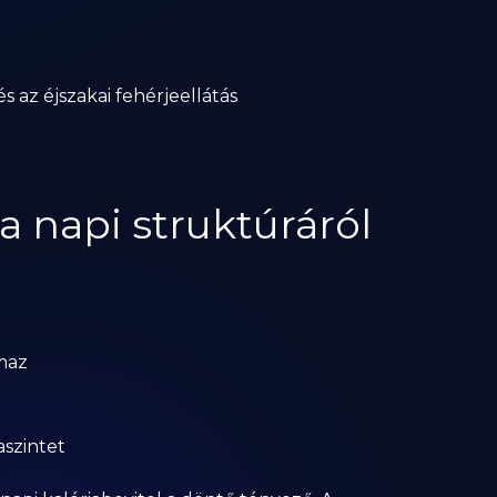
s az éjszakai fehérjeellátás
a napi struktúráról
lmaz
aszintet