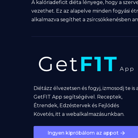
A kalóriadeficit diéta lényege, hogy a sze
vezethet. Ez az alapelve minden fogyási é
alkalmazva segíthet a zsírcsökkenésben ané
Diétázz élvezetsen és fogyj, izmosodj te is 
GetFIT App segítségével. Receptek,
Étrendek, Edzéstervek és Fejlődés
Követés, itt a webalkalmazásunkban.
Ingyen kipróbálom az appot