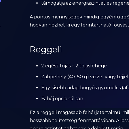
támogatja az energiaszintet és regene
A pontos mennyiségek mindig egyénfüggők, 
hogyan nézhet ki egy fenntartható fogyás
Reggeli
2 egész tojás + 2 tojásfehérje
Zabpehely (40–50 g) vízzel vagy tejjel
Egy kisebb adag bogyós gyümölcs (áf
Fahéj opcionálisan
Ez a reggeli magasabb fehérjetartalmú, mi
hosszabb telítettség fenntartásában. A las
energiaszintet adhatnak a délelőtt során.