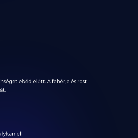
hséget ebéd előtt. A fehérje és rost
át.
pulykamell