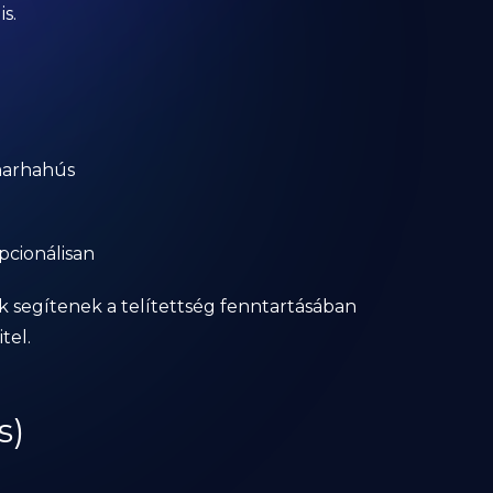
s.
 marhahús
pcionálisan
k segítenek a telítettség fenntartásában
tel.
s)