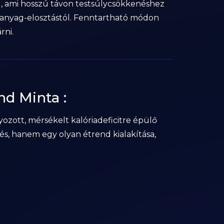
ál, ami hosszú távon testsúlycsökkenéshez
ápanyag-elosztástól. Fenntartható módon
rni.
nd Minta :
ozott, mérsékelt kalóriadeficitre épülő
s, hanem egy olyan étrend kialakítása,