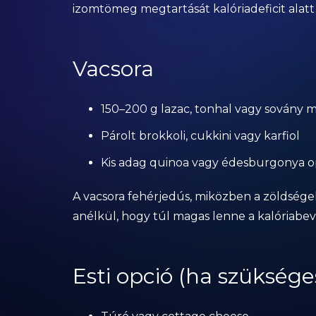
izomtömeg megtartását kalóriadeficit alatt i
Vacsora
150–200 g lazac, tonhal vagy sovány
Párolt brokkoli, cukkini vagy karfiol
Kis adag quinoa vagy édesburgonya o
A vacsora fehérjedús, miközben a zöldsége
anélkül, hogy túl magas lenne a kalóriabevi
Esti opció (ha szüksége