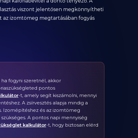
 napi kalóriabevitel a döntő tényező. A
lasztás viszont jelentősen megkönnyítheti
het az izomtömeg megtartásában fogyás
ha fogyni szeretnél, akkor
lóriaszükségleted pontos
alkulátor
-t, amely segít kiszámolni, mennyi
ntéshez. A zsírvesztés alapja mindig a
yás. Izomépítéshez és az izomtömeg
 szükséges. A pontos napi mennyiség
ükséglet kalkulátor
-t, hogy biztosan elérd