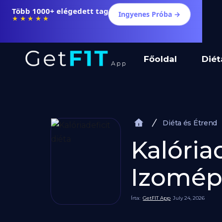
Több 1000+ elégedett tag
Ingyenes Próba →
★★★★★
Főoldal
Diét
Diéta és Étrend
Kalória
Izomép
Írta:
GetFIT App
July 24, 2026