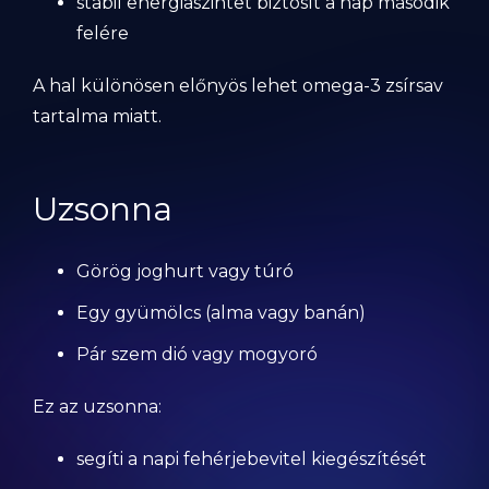
stabil energiaszintet biztosít a nap második
felére
A hal különösen előnyös lehet omega-3 zsírsav
tartalma miatt.
Uzsonna
Görög joghurt vagy túró
Egy gyümölcs (alma vagy banán)
Pár szem dió vagy mogyoró
Ez az uzsonna:
segíti a napi fehérjebevitel kiegészítését