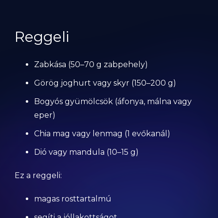
Reggeli
Zabkása (50–70 g zabpehely)
Görög joghurt vagy skyr (150–200 g)
Bogyós gyümölcsök (áfonya, málna vagy
eper)
Chia mag vagy lenmag (1 evőkanál)
Dió vagy mandula (10–15 g)
Ez a reggeli:
magas rosttartalmú
segíti a jóllakottságot