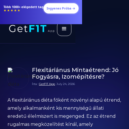
Több 1000+ elégedett tag
Ingyenes Próba →
★★★★★
Flexitáriánus Mintaétrend: Jó
Fogyásra, Izomépítésre?
Írta:
GetFIT App
July 24, 2026
A flexitáriánus diéta főként növényi alapú étrend,
amely alkalmanként kis mennyiségű állati
eredetű élelmiszert is megenged. Ez az étrend
rugalmas megközelítést kínál, amely