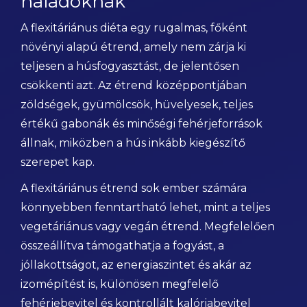
haladóknak
A flexitáriánus diéta egy rugalmas, főként
növényi alapú étrend, amely nem zárja ki
teljesen a húsfogyasztást, de jelentősen
csökkenti azt. Az étrend középpontjában
zöldségek, gyümölcsök, hüvelyesek, teljes
értékű gabonák és minőségi fehérjeforrások
állnak, miközben a hús inkább kiegészítő
szerepet kap.
A flexitáriánus étrend sok ember számára
könnyebben fenntartható lehet, mint a teljes
vegetáriánus vagy vegán étrend. Megfelelően
összeállítva támogathatja a fogyást, a
jóllakottságot, az energiaszintet és akár az
izomépítést is, különösen megfelelő
fehérjebevitel és kontrollált kalóriabevitel