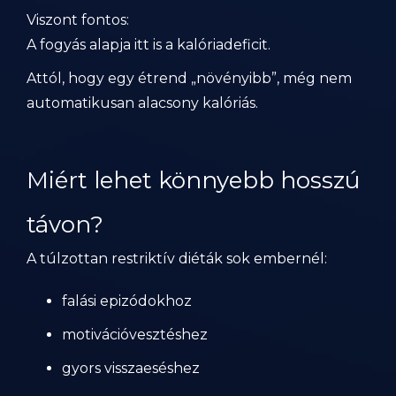
Viszont fontos:
A fogyás alapja itt is a kalóriadeficit.
Attól, hogy egy étrend „növényibb”, még nem
automatikusan alacsony kalóriás.
Miért lehet könnyebb hosszú
távon?
A túlzottan restriktív diéták sok embernél:
falási epizódokhoz
motivációvesztéshez
gyors visszaeséshez