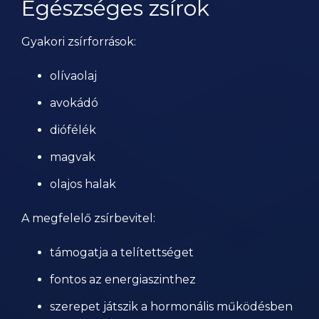
Egészséges zsírok
Gyakori zsírforrások:
olívaolaj
avokádó
diófélék
magvak
olajos halak
A megfelelő zsírbevitel:
támogatja a telítettséget
fontos az energiaszinthez
szerepet játszik a hormonális működésben