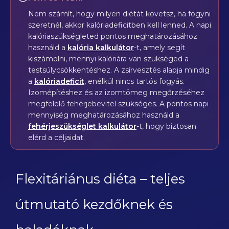
Nem számít, hogy milyen diétát követsz, ha fogyni
szeretnél, akkor kalóriadeficitben kell lenned. A napi
kalóriaszükségleted pontos meghatározásához
használd a
kalória kalkulátor
-t, amely segít
kiszámolni, mennyi kalóriára van szükséged a
testsúlycsökkentéshez. A zsírvesztés alapja mindig
a
kalóriadeficit
, enélkül nincs tartós fogyás.
Izomépítéshez és az izomtömeg megőrzéséhez
megfelelő fehérjebevitel szükséges. A pontos napi
mennyiség meghatározásához használd a
fehérjeszükséglet kalkulátor
-t, hogy biztosan
elérd a céljaidat.
Flexitáriánus diéta – teljes
útmutató kezdőknek és