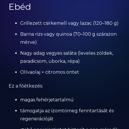
Ebéd
Grillezett csirkemell vagy lazac (120–180 g)
Barna rizs vagy quinoa (70–100 g szárazon
mérve)
Nagy adag vegyes saláta (leveles zöldek,
paradicsom, uborka, répa)
Olívaolaj + citromos öntet
Ez a főétkezés:
magas fehérjetartalmú
támogatja az izomtömeg fenntartását és
regenerációját