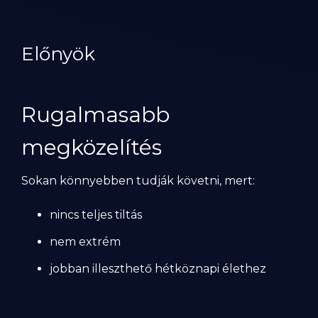
Előnyök
Rugalmasabb
megközelítés
Sokan könnyebben tudják követni, mert:
nincs teljes tiltás
nem extrém
jobban illeszthető hétköznapi élethez