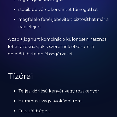
stabilabb vércukorszintet támogathat
megfelelő fehérjebevitelt biztosíthat már a
nap elején
A zab + joghurt kombináció különösen hasznos
lehet azoknak, akik szeretnék elkerülni a
délelőtti hirtelen éhségérzetet.
Tízórai
Teljes kiőrlésű kenyér vagy rozskenyér
Hummusz vagy avokádókrém
Friss zöldségek: