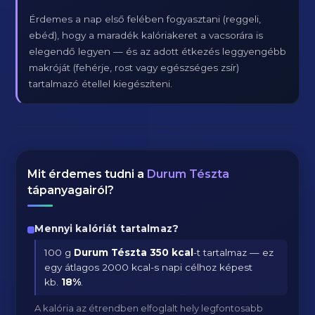
Érdemes a nap első felében fogyasztani (reggeli,
ebéd), hogy a maradék kalóriakeret a vacsorára is
elegendő legyen — és az adott étkezés leggyengébb
makróját (fehérje, rost vagy egészséges zsír)
tartalmazó étellel kiegészíteni.
Mit érdemes tudni a
Durum Tészta
tápanyagairól?
Mennyi kalóriát tartalmaz?
100 g
Durum Tészta
350 kcal
-t tartalmaz — ez
egy átlagos 2000 kcal-s napi célhoz képest
kb.
18
%
.
A kalória az étrendben elfoglalt hely legfontosabb