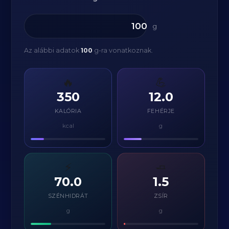
g
Az alábbi adatok
100
g-ra vonatkoznak.
🔥
💪
350
12.0
KALÓRIA
FEHÉRJE
kcal
g
⚡
🧈
70.0
1.5
SZÉNHIDRÁT
ZSÍR
g
g