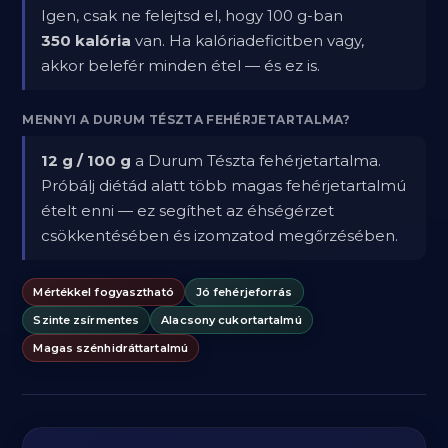
Igen, csak ne felejtsd el, hogy 100 g-ban
350 kalória
van. Ha kalóriadeficitben vagy,
akkor belefér minden étel — és ez is.
MENNYI A DURUM TÉSZTA FEHÉRJETARTALMA?
12 g / 100 g
a Durum Tészta fehérjetartalma.
Próbálj diétád alatt több magas fehérjetartalmú
ételt enni — ez segíthet az éhségérzet
csökkentésében és izomzatod megőrzésében.
Mértékkel fogyasztható
Jó fehérjeforrás
Szinte zsírmentes
Alacsony cukortartalmú
Magas szénhidráttartalmú