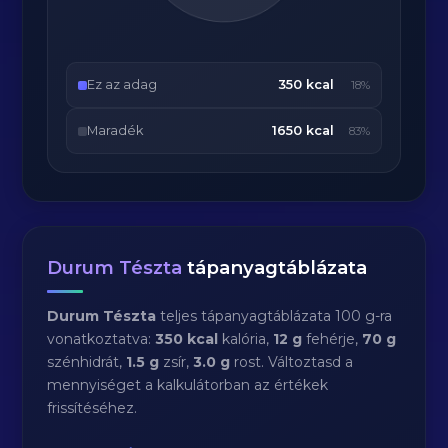
Ez az adag
350 kcal
18%
Maradék
1650 kcal
83%
Durum Tészta
tápanyagtáblázata
Durum Tészta
teljes tápanyagtáblázata 100 g-ra
vonatkoztatva:
350 kcal
kalória,
12 g
fehérje,
70 g
szénhidrát,
1.5 g
zsír,
3.0 g
rost. Változtasd a
mennyiséget a kalkulátorban az értékek
frissítéséhez.