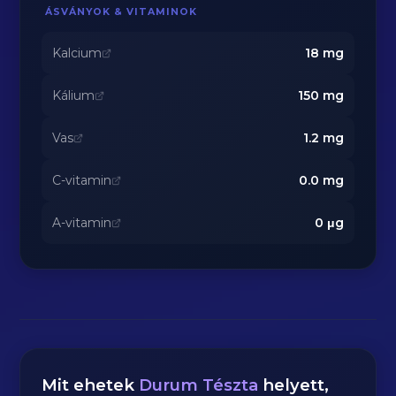
ÁSVÁNYOK & VITAMINOK
Kalcium
18
mg
Kálium
150
mg
Vas
1.2
mg
C-vitamin
0.0
mg
A-vitamin
0
μg
Mit ehetek
Durum Tészta
helyett,