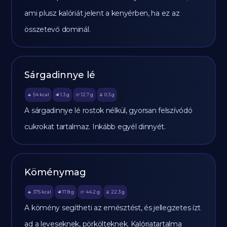
ami plusz kalóriát jelent a kenyérben, ha ez az
összetevő dominál.
Sárgadinnye lé
54
kcal
1.3
g
12.7
g
0.3
g
🔥
🥩
🥔
🫒
A sárgadinnye lé rostok nélkül, gyorsan felszívódó
cukrokat tartalmaz. Inkább egyél dinnyét.
Köménymag
375
kcal
17.8
g
44.2
g
22.3
g
🔥
🥩
🥔
🫒
A kömény segítheti az emésztést, és jellegzetes ízt
ad a leveseknek, pörkölteknek. Kalóriatartalma