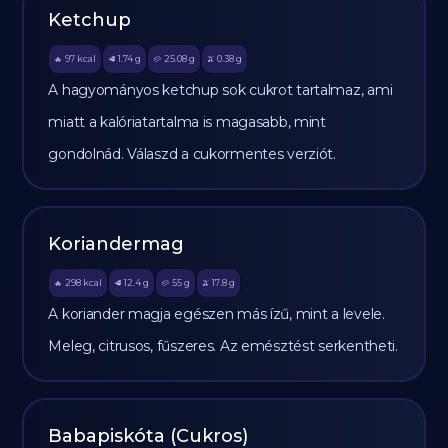
Ketchup
97
kcal
1.74
g
25.08
g
0.38
g
🔥
🥩
🥔
🫒
A hagyományos ketchup sok cukrot tartalmaz, ami
miatt a kalóriatartalma is magasabb, mint
gondolnád. Válaszd a cukormentes verziót.
Koriandermag
298
kcal
12.4
g
55
g
17.8
g
🔥
🥩
🥔
🫒
A koriander magja egészen más ízű, mint a levele.
Meleg, citrusos, fűszeres. Az emésztést serkentheti.
Babapiskóta (Cukros)