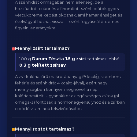
A szénhidrát önmagában nem ellenség, de a
hozzáadott cukor és a finomított szénhidrátok gyors
vércukoremelkedést okoznak, ami hamar éhséget és
ételvágyat hozhat vissza — ezért fogyásnál érdemes
figyelni az arányokra.
Mennyi zsírt tartalmaz?
100 g
Durum Tészta
1.5 g zsírt
tartalmaz, ebből
0.3 g telített zsírsav
.
A zsír kalóriasűrű makrotápanyag (9 kcal/g, szemben a
fehérje és szénhidrát 4 kcal/g-jával), ezért nagy
mennyiségben könnyen megnöveli a napi
kalóriabevitelt. Ugyanakkor az egészséges zsírok (pl.
omega-3) fontosak a hormonegyensúlyhoz és a zsírban
oldódó vitaminok felszívódásához.
Mennyi rostot tartalmaz?