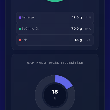
Fehérje
12.0 g
14%
Szénhidrát
70.0 g
84%
Zsír
1.5 g
2%
NAPI KALÓRIACÉL TELJESÍTÉSE
18
%