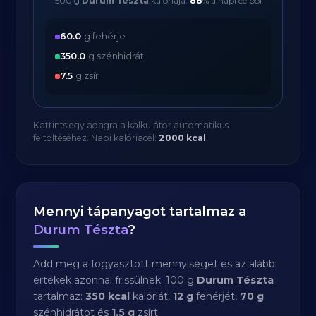
500 g
Durum Tészta
kalóriája:
88
% a napi célból
60.0
g fehérje
350.0
g szénhidrát
7.5
g zsír
Kattints egy adagra a kalkulátor automatikus
feltöltéséhez. Napi kalóriacél:
2000 kcal
.
Mennyi tápanyagot tartalmaz a
Durum Tészta
?
Add meg a fogyasztott mennyiséget és az alábbi
értékek azonnal frissülnek. 100 g
Durum Tészta
tartalmaz:
350 kcal
kalóriát,
12 g
fehérjét,
70 g
szénhidrátot és
1.5 g
zsírt.