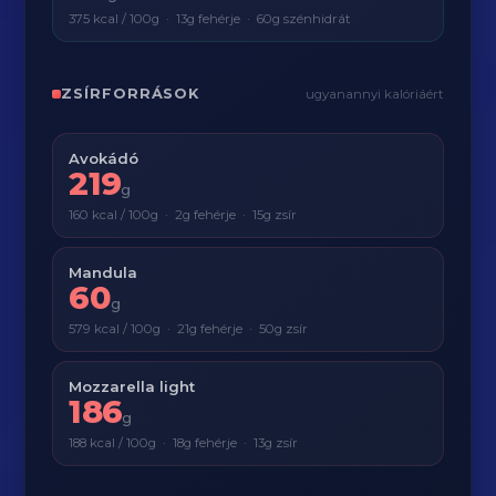
375 kcal / 100g · 13g fehérje · 60g szénhidrát
ZSÍRFORRÁSOK
ugyanannyi kalóriáért
Avokádó
219
g
160 kcal / 100g · 2g fehérje · 15g zsír
Mandula
60
g
579 kcal / 100g · 21g fehérje · 50g zsír
Mozzarella light
186
g
188 kcal / 100g · 18g fehérje · 13g zsír