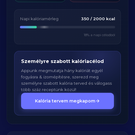
Napi kalóriamérleg
350
/
2000
kcal
18
% a napi célodból
Személyre szabott kalóriacélod
Appunk megmutatja hány kalóriát egyél
fogyásra & izomépítésre, szerezd meg
személyre szabott kalória terved és válogass
több száz receptünk közül!
Kalória tervem megkapom