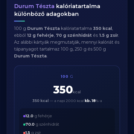
Durum Tészta
kalóriatartalma
különböző adagokban
100 g
Durum Tészta
kalóriatartalma
350 kcal
,
ebből
12 g fehérje
,
70 g szénhidrát
és
1.5 g zsír
.
Az alábbi kártyák megmutatják, mennyi kalóriát és
tápanyagot tartalmaz 100 g, 250 g és 500 g
Durum Tészta
.
100
G
350
kcal
350 kcal
— a napi 2000 kcal
kb.
18
%-a
12.0
g fehérje
70.0
g szénhidrát
1.5
g zsír