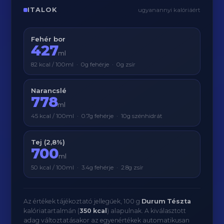
ITALOK
ugyanannyi kalóriáért
Fehér bor
427
ml
82 kcal / 100ml · 0g fehérje · 0g zsír
Narancslé
778
ml
45 kcal / 100ml · 0.7g fehérje · 10g szénhidrát
Tej (2,8%)
700
ml
50 kcal / 100ml · 3.4g fehérje · 2.8g zsír
Az értékek tájékoztató jellegűek, 100 g
Durum Tészta
kalóriatartalmán (
350 kcal
) alapulnak. A kiválasztott
adag változtatásakor az egyenértékek automatikusan