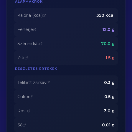
ALAPMAKRÓK
Kalória (kcal)
350
kcal
Fehérje
12.0
g
Szénhidrát
70.0
g
Zsír
1.5
g
RÉSZLETES ÉRTÉKEK
Telített zsírsav
0.3
g
Cukor
0.5
g
Rost
3.0
g
Só
0.01
g