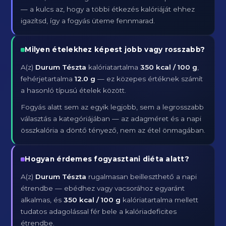
— a kulcs az, hogy a többi étkezés kalóriáját ehhez
igazítsd, így a fogyás üteme fennmarad.
Milyen ételekhez képest jobb vagy rosszabb?
A(z)
Durum Tészta
kalóriatartalma
350 kcal / 100 g
,
fehérjetartalma
12.0 g
— ez közepes értéknek számít
a hasonló típusú ételek között.
Fogyás alatt sem az egyik legjobb, sem a legrosszabb
választás a kategóriájában — az adagméret és a napi
összkalória a döntő tényező, nem az étel önmagában.
Hogyan érdemes fogyasztani diéta alatt?
A(z)
Durum Tészta
rugalmasan beilleszthető a napi
étrendbe — ebédhez vagy vacsorához egyaránt
alkalmas, és
350 kcal / 100 g
kalóriatartalma mellett
tudatos adagolással fér bele a kalóriadeficites
étrendbe.