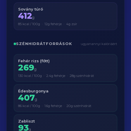
Sovány túró
412
g
85 kcal / 100g · 12g fehérje · 4g zsír
SZÉNHIDRÁTFORRÁSOK
ugyanannyi kalóriáért
Fehér rizs (főtt)
269
g
130 kcal / 100g · 2.4g fehérje · 28g szénhidrát
Édesburgonya
407
g
86 kcal / 100g · 1.6g fehérje · 20g szénhidrát
Zabliszt
93
g