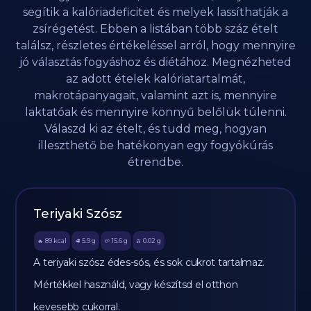
segítik a kalóriadeficitet és melyek lassíthatják a
zsírégetést. Ebben a listában több száz ételt
találsz, részletes értékeléssel arról, hogy mennyire
jó választás fogyáshoz és diétához. Megnézheted
az adott ételek kalóriatartalmát,
makrotápanyagait, valamint azt is, mennyire
laktatóak és mennyire könnyű belőlük túlenni.
Válaszd ki az ételt, és tudd meg, hogyan
illeszthető be hatékonyan egy fogyókúrás
étrendbe.
Teriyaki Szósz
89
kcal
5.9
g
15.6
g
0.02
g
🔥
🥩
🥔
🫒
A teriyaki szósz édes-sós, és sok cukrot tartalmaz.
Mértékkel használd, vagy készítsd el otthon
kevesebb cukorral.