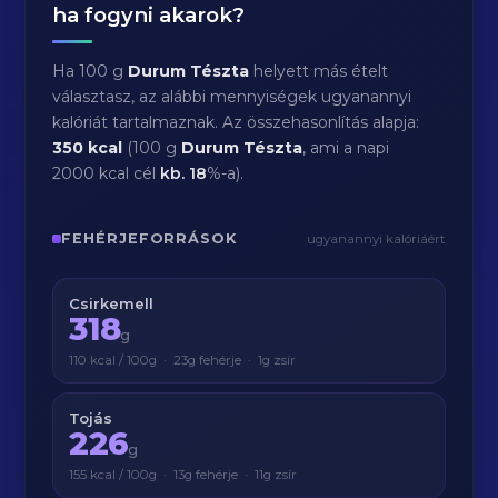
ha fogyni akarok?
Ha 100 g
Durum Tészta
helyett más ételt
választasz, az alábbi mennyiségek ugyanannyi
kalóriát tartalmaznak. Az összehasonlítás alapja:
350 kcal
(100 g
Durum Tészta
, ami a napi
2000 kcal cél
kb.
18
%-a).
FEHÉRJEFORRÁSOK
ugyanannyi kalóriáért
Csirkemell
318
g
110 kcal / 100g · 23g fehérje · 1g zsír
Tojás
226
g
155 kcal / 100g · 13g fehérje · 11g zsír