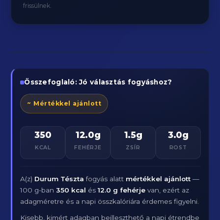
frissülnek.
Összefoglaló: Jó választás fogyáshoz?
~ Mértékkel ajánlott
350
12.0g
1.5g
3.0g
KCAL
FEHÉRJE
ZSÍR
ROST
A(z)
Durum Tészta
fogyás alatt
mértékkel ajánlott
—
100 g-ban
350 kcal
és
12.0 g fehérje
van, ezért az
adagméretre és a napi összkalóriára érdemes figyelni.
Kisebb, kimért adagban beilleszthető a napi étrendbe