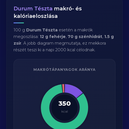
Durum Tészta
makró- és
kalóriaeloszlása
100 g
Durum Tészta
esetén a makrók
megoszlása:
12 g fehérje
,
70 g szénhidrát
,
1.5 g
zsír
. A jobb diagram megmutatja, ez mekkora
részét teszi ki a napi 2000 kcal célodnak.
MAKRÓTÁPANYAGOK ARÁNYA
350
kcal