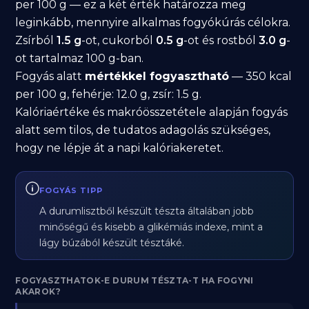
per 100 g — ez a két érték határozza meg
leginkább, mennyire alkalmas fogyókúrás célokra.
Zsírból
1.5 g
-ot, cukorból
0.5 g
-ot és rostból
3.0 g
-
ot tartalmaz 100 g-ban.
Fogyás alatt
mértékkel fogyasztható
— 350 kcal
per 100 g, fehérje: 12.0 g, zsír: 1.5 g.
Kalóriaértéke és makróösszetétele alapján fogyás
alatt sem tilos, de tudatos adagolás szükséges,
hogy ne lépje át a napi kalóriakeretet.
FOGYÁS TIPP
A durumlisztből készült tészta általában jobb
minőségű és kisebb a glikémiás indexe, mint a
lágy búzából készült tésztáké.
FOGYASZTHATOK-E DURUM TÉSZTA-T HA FOGYNI
AKAROK?