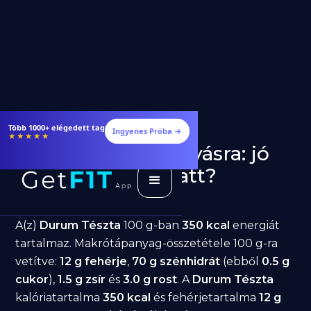
Több 1000+ elégedett tag
Ingyenes Próba →
★★★★★
Durum Tészta fogyásra: jó
választás diéta alatt?
GetFIT App
Írta -
March 19, 2026
A(z)
Durum Tészta
100 g-ban
350 kcal
energiát
tartalmaz. Makrótápanyag-összetétele 100 g-ra
vetítve:
12 g fehérje
,
70 g szénhidrát
(ebből
0.5 g
cukor
),
1.5 g zsír
és
3.0 g rost
. A
Durum Tészta
kalóriatartalma
350 kcal
és fehérjetartalma
12 g