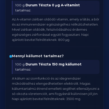
100 g
Durum Tészta
0 μg A-vitamint
tartalmaz.
Az A-vitamin zsírban oldódó vitamin, amely a látás, a bőr
és az immunrendszer egészségéhez nélkülözhetetlen.
Mivel zsírban oldódik, felszívódásához érdemes
egészséges zsírforrással együtt fogyasztani. Napi
ajánlott bevitel felnőtteknek: 800 μg.
Mennyi káliumot tartalmaz?
100 g
Durum Tészta
150 mg káliumot
tartalmaz.
A kálium az izomfunkció és az idegrendszer
működéséhez elengedhetetlen elektrolit. Magas
káliumtartalmú étrend emellett segíthet ellensúlyozni a
só okozta vízretenciót, ami fogyásnál különösen jól jön.
Napi ajánlott bevitel felnőtteknek: 3500 mg.