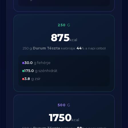
250
G
875
kcal
250 g
Durum Tészta
kalóriája:
44
% a napi célból
30.0
g fehérje
175.0
g szénhidrát
3.8
g zsír
500
G
1750
kcal