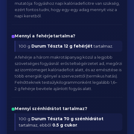
mutatója: fogyáshoz napi kalóriadeficitre van szükség,
ezért fontos tudni, hogy egy-egy adag mennyit visz a
napi keretből.
Mennyi a fehérjetartalma?
100 g
Durum Tészta
12 g fehérjét
tartalmaz.
A fehérje a három makrotápanyag közül a legjobb
szövetséges fogyásnál: erős teltségérzetet ad, megőrzi
az izomtömeget kalóriadeficit alatt, és az emésztése is
több energiát igényel a szervezettől (termikus hatás).
Felnőtteknek testsúlykilogrammonként legalább 1,6–
2 g fehérje bevitele ajánlott fogyás alatt.
Mennyi szénhidrátot tartalmaz?
100 g
Durum Tészta
70 g szénhidrátot
tartalmaz, ebből
0.5 g cukor
.