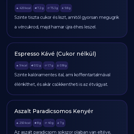
420
kcal
7.2
g
75.3
g
9.8
g
🔥
🥩
🥔
🫒
Szinte tiszta cukor és liszt, amitől gyorsan megugrik
a vércukrod, majd hamar újra éhes leszel.
Espresso Kávé (Cukor nélkül)
9
kcal
0.12
g
1.7
g
0.18
g
🔥
🥩
🥔
🫒
Szinte kalóriamentes ital, ami koffeintartalmával
élénkíthet, és akár csökkentheti is az étvágyat.
Aszalt Paradicsomos Kenyér
250
kcal
8
g
40
g
7
g
🔥
🥩
🥔
🫒
Az aszalt paradicsom sokszor olajban van eltéve,