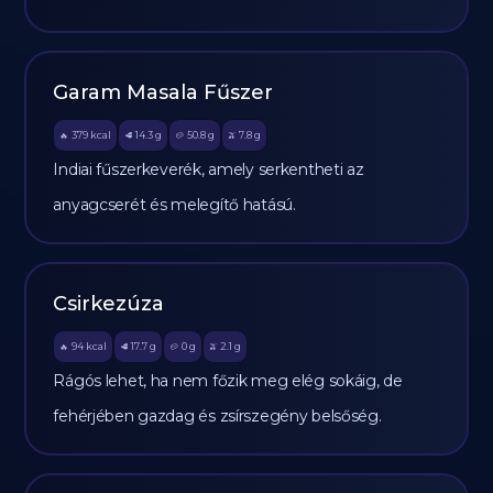
Garam Masala Fűszer
379
kcal
14.3
g
50.8
g
7.8
g
🔥
🥩
🥔
🫒
Indiai fűszerkeverék, amely serkentheti az
anyagcserét és melegítő hatású.
Csirkezúza
94
kcal
17.7
g
0
g
2.1
g
🔥
🥩
🥔
🫒
Rágós lehet, ha nem főzik meg elég sokáig, de
fehérjében gazdag és zsírszegény belsőség.