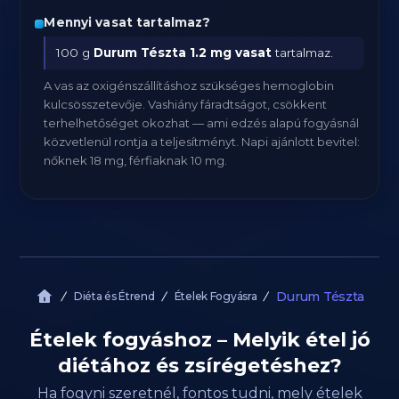
Mennyi vasat tartalmaz?
100 g
Durum Tészta
1.2 mg vasat
tartalmaz.
A vas az oxigénszállításhoz szükséges hemoglobin
kulcsösszetevője. Vashiány fáradtságot, csökkent
terhelhetőséget okozhat — ami edzés alapú fogyásnál
közvetlenül rontja a teljesítményt. Napi ajánlott bevitel:
nőknek 18 mg, férfiaknak 10 mg.
Durum Tészta
Diéta és Étrend
Ételek Fogyásra
Ételek fogyáshoz – Melyik étel jó
diétához és zsírégetéshez?
Ha fogyni szeretnél, fontos tudni, mely ételek