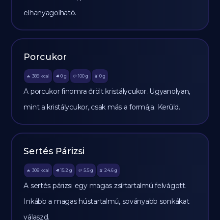
elhanyagolható.
Porcukor
389
kcal
0
g
100
g
0
g
🔥
🥩
🥔
🫒
A porcukor finomra őrölt kristálycukor. Ugyanolyan,
mint a kristálycukor, csak más a formája. Kerüld.
Sertés Párizsi
308
kcal
15.2
g
5.5
g
24.6
g
🔥
🥩
🥔
🫒
A sertés párizsi egy magas zsírtartalmú felvágott.
Inkább a magas hústartalmú, soványabb sonkákat
válaszd.