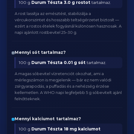
100 g
Durum Tészta
3.0 g rostot
tartalmaz.
A rost lassítja az emésztést, stabilizálja a
vércukorszintet és hosszabb teltségérzetet biztosít —
ezért a rostos ételek fogyásnál különösen hasznosak. A
napi ajánlott rostbevitel 25–30 g.
Mennyi sót tartalmaz?
100 g
Durum Tészta
0.01 g sót
tartalmaz.
A magas sóbevitel vízretenciót okozhat, ami a
mérlegszámon is megjelenik — bár ez nem valódi
zsírgyarapodás, a puffadás és a nehézség érzése
kellemetlen. A WHO napi legfeljebb 5 g sóbevitelt ajánl
felnőtteknek.
Mennyi kalciumot tartalmaz?
100 g
Durum Tészta
18 mg kalciumot