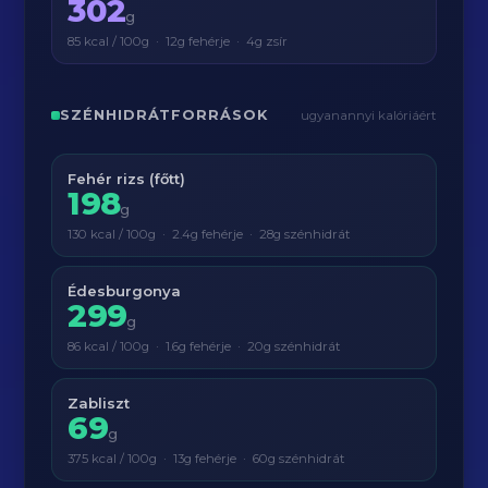
302
g
85 kcal / 100g · 12g fehérje · 4g zsír
SZÉNHIDRÁTFORRÁSOK
ugyanannyi kalóriáért
Fehér rizs (főtt)
198
g
130 kcal / 100g · 2.4g fehérje · 28g szénhidrát
Édesburgonya
299
g
86 kcal / 100g · 1.6g fehérje · 20g szénhidrát
Zabliszt
69
g
375 kcal / 100g · 13g fehérje · 60g szénhidrát