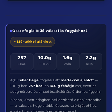
Összefoglaló: Jó választás fogyáshoz?
~ Mértékkel ajánlott
257
10.0g
1.6g
2.2g
KCAL
FEHÉRJE
ZSÍR
ROST
A(z)
Fehér Bagel
fogyás alatt
mértékkel ajánlott
—
100 g-ban
257 kcal
és
10.0 g fehérje
van, ezért az
adagméretre és a napi összkalóriára érdemes figyelni.
Kisebb, kimért adagban beilleszthető a napi étrendbe
— a kulcs az, hogy a többi étkezés kalóriáját ehhez
igazítsd, így a fogyás üteme fennmarad.