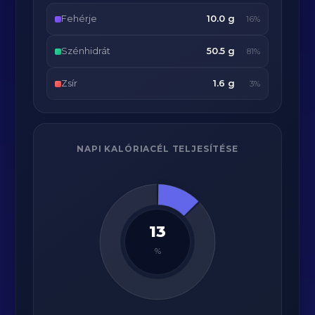
Fehérje
10.0 g
16%
Szénhidrát
50.5 g
81%
Zsír
1.6 g
3%
NAPI KALÓRIACÉL TELJESÍTÉSE
13
%