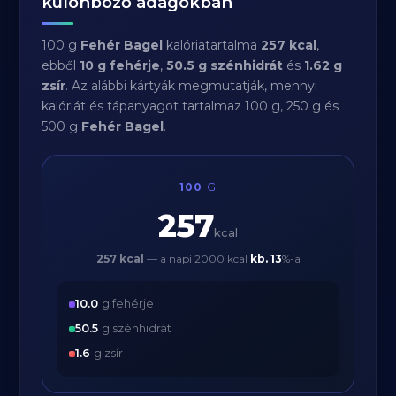
különböző adagokban
100 g
Fehér Bagel
kalóriatartalma
257 kcal
,
ebből
10 g fehérje
,
50.5 g szénhidrát
és
1.62 g
zsír
. Az alábbi kártyák megmutatják, mennyi
kalóriát és tápanyagot tartalmaz 100 g, 250 g és
500 g
Fehér Bagel
.
100
G
257
kcal
257 kcal
— a napi 2000 kcal
kb.
13
%-a
10.0
g fehérje
50.5
g szénhidrát
1.6
g zsír