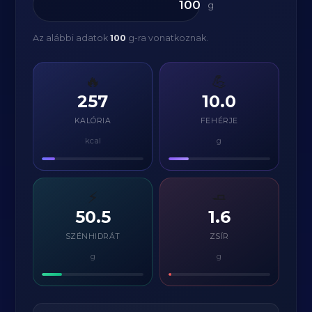
g
Az alábbi adatok
100
g-ra vonatkoznak.
🔥
💪
257
10.0
KALÓRIA
FEHÉRJE
kcal
g
⚡
🧈
50.5
1.6
SZÉNHIDRÁT
ZSÍR
g
g