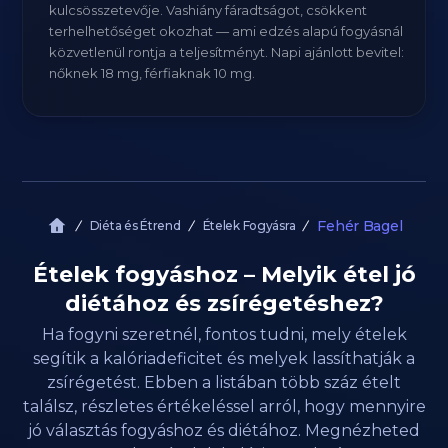
kulcsösszetevője. Vashiány fáradtságot, csökkent
terhelhetőséget okozhat — ami edzés alapú fogyásnál
közvetlenül rontja a teljesítményt. Napi ajánlott bevitel:
nőknek 18 mg, férfiaknak 10 mg.
Fehér Bagel
Diéta és Étrend
Ételek Fogyásra
Ételek fogyáshoz – Melyik étel jó
diétához és zsírégetéshez?
Ha fogyni szeretnél, fontos tudni, mely ételek
segítik a kalóriadeficitet és melyek lassíthatják a
zsírégetést. Ebben a listában több száz ételt
találsz, részletes értékeléssel arról, hogy mennyire
jó választás fogyáshoz és diétához. Megnézheted