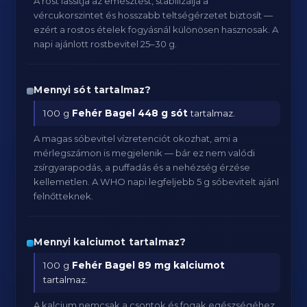
A rost lassítja az emésztést, stabilizálja a
vércukorszintet és hosszabb teltségérzetet biztosít —
ezért a rostos ételek fogyásnál különösen hasznosak. A
napi ajánlott rostbevitel 25–30 g.
Mennyi sót tartalmaz?
100 g
Fehér Bagel
448 g sót
tartalmaz.
A magas sóbevitel vízretenciót okozhat, ami a
mérlegszámon is megjelenik — bár ez nem valódi
zsírgyarapodás, a puffadás és a nehézség érzése
kellemetlen. A WHO napi legfeljebb 5 g sóbevitelt ajánl
felnőtteknek.
Mennyi kalciumot tartalmaz?
100 g
Fehér Bagel
89 mg kalciumot
tartalmaz.
A kalcium nemcsak a csontok és fogak egészségéhez