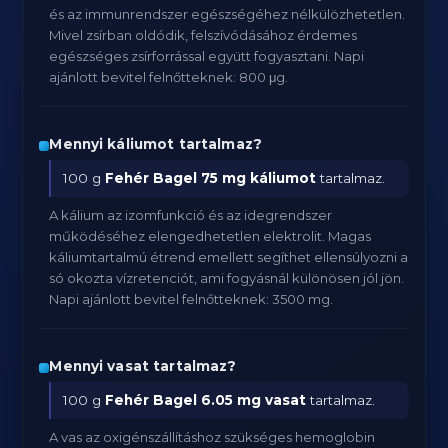
és az immunrendszer egészségéhez nélkülözhetetlen.
Mivel zsírban oldódik, felszívódásához érdemes
egészséges zsírforrással együtt fogyasztani. Napi
ajánlott bevitel felnőtteknek: 800 μg.
Mennyi káliumot tartalmaz?
100 g
Fehér Bagel
75 mg káliumot
tartalmaz.
A kálium az izomfunkció és az idegrendszer
működéséhez elengedhetetlen elektrolit. Magas
káliumtartalmú étrend emellett segíthet ellensúlyozni a
só okozta vízretenciót, ami fogyásnál különösen jól jön.
Napi ajánlott bevitel felnőtteknek: 3500 mg.
Mennyi vasat tartalmaz?
100 g
Fehér Bagel
6.05 mg vasat
tartalmaz.
A vas az oxigénszállításhoz szükséges hemoglobin