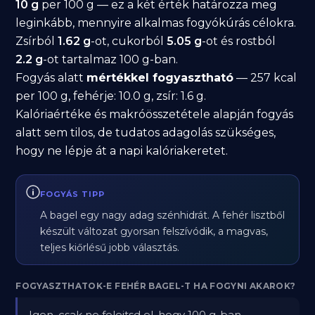
10 g
per 100 g — ez a két érték határozza meg
leginkább, mennyire alkalmas fogyókúrás célokra.
Zsírból
1.62 g
-ot, cukorból
5.05 g
-ot és rostból
2.2 g
-ot tartalmaz 100 g-ban.
Fogyás alatt
mértékkel fogyasztható
— 257 kcal
per 100 g, fehérje: 10.0 g, zsír: 1.6 g.
Kalóriaértéke és makróösszetétele alapján fogyás
alatt sem tilos, de tudatos adagolás szükséges,
hogy ne lépje át a napi kalóriakeretet.
FOGYÁS TIPP
A bagel egy nagy adag szénhidrát. A fehér lisztből
készült változat gyorsan felszívódik, a magvas,
teljes kiőrlésű jobb választás.
FOGYASZTHATOK-E FEHÉR BAGEL-T HA FOGYNI AKAROK?
Igen, csak ne felejtsd el, hogy 100 g-ban