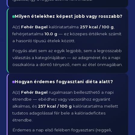
Milyen ételekhez képest jobb vagy rosszabb?
A(z)
Fehér Bagel
kalóriatartalma
257 kcal / 100 g
,
fehérjetartalma
10.0 g
— ez közepes értéknek számít
a hasonló típusú ételek között.
Fogyás alatt sem az egyik legjobb, sem a legrosszabb
választás a kategóriájában — az adagméret és a napi
összkalória a döntő tényező, nem az étel önmagában.
Hogyan érdemes fogyasztani diéta alatt?
A(z)
Fehér Bagel
rugalmasan beilleszthető a napi
étrendbe — ebédhez vagy vacsorához egyaránt
alkalmas, és
257 kcal / 100 g
kalóriatartalma mellett
tudatos adagolással fér bele a kalóriadeficites
étrendbe.
Érdemes a nap első felében fogyasztani (reggeli,