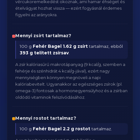
vércukoremelkedést okoznak, ami hamar éhséget és
ételvágyat hozhat vissza — ezért fogyásnál érdemes
figyelni az arányokra.
Mennyi zsírt tartalmaz?
100 g
Fehér Bagel
1.62 g zsírt
tartalmaz, ebből
393 g telített zsírsav
.
A zsír kalóriasűrű makrotápanyag (9 kcal/g, szemben a
fehérje és szénhidrát 4 kcal/g-jával), ezért nagy
mennyiségben könnyen megnöveli a napi
kalóriabevitelt. Ugyanakkor az egészséges zsírok (pl.
omega-3) fontosak a hormonegyensúlyhoz és a zsírban
oldódó vitaminok felszívódásához.
Mennyi rostot tartalmaz?
100 g
Fehér Bagel
2.2 g rostot
tartalmaz.