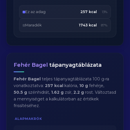
Ez az adag
257 kcal
13%
Maradék
1743 kcal
87%
Fehér Bagel
tápanyagtáblázata
Fehér Bagel
teljes tápanyagtáblázata 100 g-ra
vonatkoztatva:
257 kcal
kalória,
10 g
fehérje,
50.5 g
szénhidrát,
1.62 g
zsír,
2.2 g
rost. Változtasd
a mennyiséget a kalkulátorban az értékek
frissítéséhez.
ALAPMAKRÓK