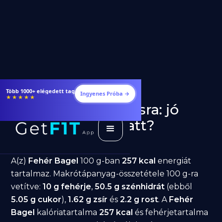
Étrendek, receptek és edzéstervek
Ingyenes Próba →
★★★★★
Fehér Bagel fogyásra: jó
választás diéta alatt?
GetFIT App
Írta -
March 19, 2026
A(z)
Fehér Bagel
100 g-ban
257 kcal
energiát
tartalmaz. Makrótápanyag-összetétele 100 g-ra
vetítve:
10 g fehérje
,
50.5 g szénhidrát
(ebből
5.05 g cukor
),
1.62 g zsír
és
2.2 g rost
. A
Fehér
Bagel
kalóriatartalma
257 kcal
és fehérjetartalma