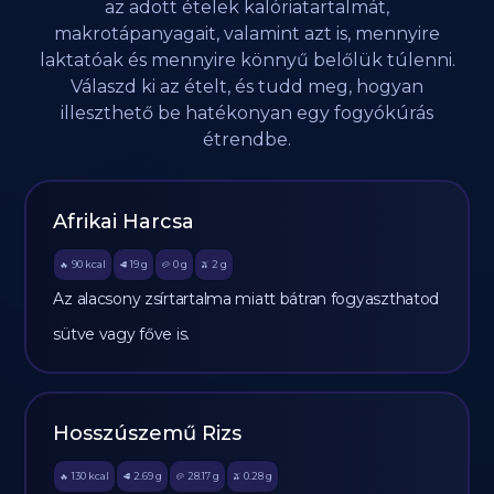
az adott ételek kalóriatartalmát,
makrotápanyagait, valamint azt is, mennyire
laktatóak és mennyire könnyű belőlük túlenni.
Válaszd ki az ételt, és tudd meg, hogyan
illeszthető be hatékonyan egy fogyókúrás
étrendbe.
Afrikai Harcsa
90
kcal
19
g
0
g
2
g
🔥
🥩
🥔
🫒
Az alacsony zsírtartalma miatt bátran fogyaszthatod
sütve vagy főve is.
Hosszúszemű Rizs
130
kcal
2.69
g
28.17
g
0.28
g
🔥
🥩
🥔
🫒