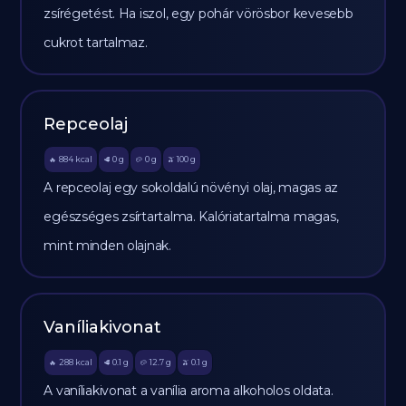
zsírégetést. Ha iszol, egy pohár vörösbor kevesebb
cukrot tartalmaz.
Repceolaj
884
kcal
0
g
0
g
100
g
🔥
🥩
🥔
🫒
A repceolaj egy sokoldalú növényi olaj, magas az
egészséges zsírtartalma. Kalóriatartalma magas,
mint minden olajnak.
Vaníliakivonat
288
kcal
0.1
g
12.7
g
0.1
g
🔥
🥩
🥔
🫒
A vaníliakivonat a vanília aroma alkoholos oldata.