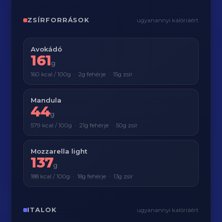
ZSÍRFORRÁSOK
ugyanannyi kalóriáért
Avokádó
161
g
160 kcal / 100g · 2g fehérje · 15g zsír
Mandula
44
g
579 kcal / 100g · 21g fehérje · 50g zsír
Mozzarella light
137
g
188 kcal / 100g · 18g fehérje · 13g zsír
ITALOK
ugyanannyi kalóriáért