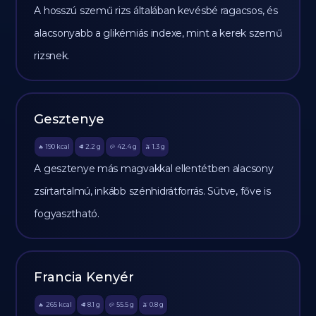
A hosszú szemű rizs általában kevésbé ragacsos, és
alacsonyabb a glikémiás indexe, mint a kerek szemű
rizsnek.
Gesztenye
190
kcal
2.2
g
42.4
g
1.3
g
🔥
🥩
🥔
🫒
A gesztenye más magvakkal ellentétben alacsony
zsírtartalmú, inkább szénhidrátforrás. Sütve, főve is
fogyasztható.
Francia Kenyér
265
kcal
8.1
g
55.5
g
0.8
g
🔥
🥩
🥔
🫒