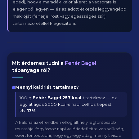
ebéd), hogy a maradék kalóriakeret a vacsorára is
elegendő legyen — és az adott étkezés leggyengébb
makróját (fehérje, rost vagy egészséges zsír)
tartalmazó étellel kiegészíteni.
Mit érdemes tudni a
Fehér Bagel
tápanyagairól?
Mennyi kalóriát tartalmaz?
100 g
Fehér Bagel
257 kcal
-t tartalmaz — ez
egy átlagos 2000 kcal-s napi célhoz képest
kb.
13
%
.
A kalória az étrendben elfoglalt hely legfontosabb
mutatója: fogyáshoz napi kalóriadeficitre van szükség,
ezért fontos tudni, hogy egy-egy adag mennyit visz a