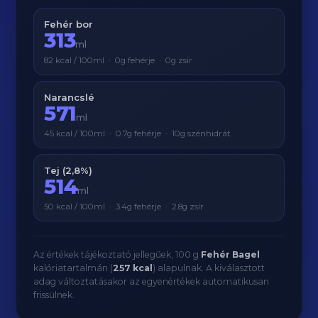
Fehér bor
313
ml
82 kcal / 100ml · 0g fehérje · 0g zsír
Narancslé
571
ml
45 kcal / 100ml · 0.7g fehérje · 10g szénhidrát
Tej (2,8%)
514
ml
50 kcal / 100ml · 3.4g fehérje · 2.8g zsír
Az értékek tájékoztató jellegűek, 100 g
Fehér Bagel
kalóriatartalmán (
257 kcal
) alapulnak. A kiválasztott
adag változtatásakor az egyenértékek automatikusan
frissülnek.