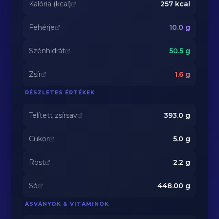
Kalória (kcal)
257
kcal
Fehérje
10.0
g
Szénhidrát
50.5
g
Zsír
1.6
g
RÉSZLETES ÉRTÉKEK
Telített zsírsav
393.0
g
Cukor
5.0
g
Rost
2.2
g
Só
448.00
g
ÁSVÁNYOK & VITAMINOK