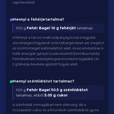
napi keretből.
Mennyi a fehérjetartalma?
100 g
Fehér Bagel
10 g fehérjét
tartalmaz.
A fehérje a három makrotápanyag közül a legjobb
szövetséges fogyásnál: erős teltségérzetet ad, megőrzi
az izomtömeget kalóriadeficit alatt, és az emésztése is
több energiát igényel a szervezettől (termikus hatás).
Felnőtteknek testsúlykilogrammonként legalább 1,6–
2 g fehérje bevitele ajánlott fogyás alatt.
Mennyi szénhidrátot tartalmaz?
100 g
Fehér Bagel
50.5 g szénhidrátot
tartalmaz, ebből
5.05 g cukor
.
A szénhidrát önmagában nem ellenség, de a
hozzáadott cukor és a finomított szénhidrátok gyors