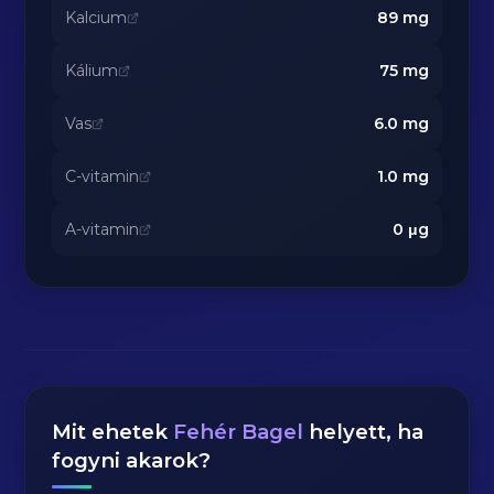
Kalcium
89
mg
Kálium
75
mg
Vas
6.0
mg
C-vitamin
1.0
mg
A-vitamin
0
μg
Mit ehetek
Fehér Bagel
helyett, ha
fogyni akarok?