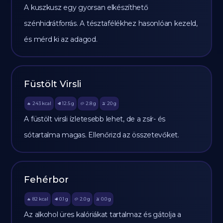
A kuszkusz egy gyorsan elkészíthető
szénhidrátforrás. A tésztafélékhez hasonlóan kezeld,
és mérd ki az adagod.
Füstölt Virsli
243
kcal
12.5
g
2.8
g
20
g
🔥
🥩
🥔
🫒
A füstölt virsli ízletesebb lehet, de a zsír- és
sótartalma magas. Ellenőrizd az összetevőket.
Fehérbor
82
kcal
0.1
g
2.0
g
0.0
g
🔥
🥩
🥔
🫒
Az alkohol üres kalóriákat tartalmaz és gátolja a