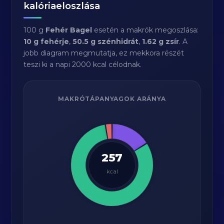
kalóriaeloszlása
100 g
Fehér Bagel
esetén a makrók megoszlása:
10 g fehérje
,
50.5 g szénhidrát
,
1.62 g zsír
. A
jobb diagram megmutatja, ez mekkora részét
teszi ki a napi 2000 kcal célodnak.
MAKRÓTÁPANYAGOK ARÁNYA
257
kcal