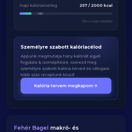
Napi kalóriamérleg
257
/
2000
kcal
13
% a napi célodból
Személyre szabott kalóriacélod
Appunk megmutatja hány kalóriát egyél
fogyásra & izomépítésre, szerezd meg
személyre szabott kalória terved és válogass
több száz receptünk közül!
Kalória tervem megkapom
Fehér Bagel
makró- és