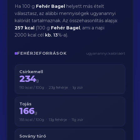
Ha 100 g
Fehér Bagel
helyett más ételt
választasz, az alábbi mennyiségek ugyanannyi
kalóriát tartalmaznak. Az összehasonlítás alapja:
257 kcal
(100 g
Fehér Bagel
, ami a napi
2000 kcal cél
kb.
13
%-a).
FEHÉRJEFORRÁSOK
ugyanannyi kalóriáért
Csirkemell
234
g
110 kcal / 100g · 23g fehérje · 1g zsír
Tojás
166
g
155 kcal / 100g · 13g fehérje · 11g zsír
Sovány túró