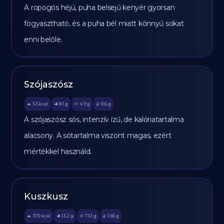
A ropogós héjú, puha belsejű kenyér gyorsan
fogyasztható, és a puha bél miatt könnyű sokat
enni belőle.
Szójaszósz
53
kcal
8.1
g
4.9
g
0.6
g
🔥
🥩
🥔
🫒
A szójaszósz sós, intenzív ízű, de kalóriatartalma
alacsony. A sótartalma viszont magas, ezért
mértékkel használd.
Kuszkusz
370
kcal
13.2
g
73.1
g
1.56
g
🔥
🥩
🥔
🫒