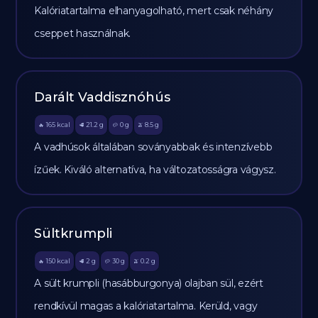
Kalóriatartalma elhanyagolható, mert csak néhány
cseppet használnak.
Darált Vaddisznóhús
165
kcal
21.2
g
0
g
8.5
g
🔥
🥩
🥔
🫒
A vadhúsok általában soványabbak és intenzívebb
ízűek. Kiváló alternatíva, ha változatosságra vágysz.
Sültkrumpli
150
kcal
2
g
30
g
0.2
g
🔥
🥩
🥔
🫒
A sült krumpli (hasábburgonya) olajban sül, ezért
rendkívül magas a kalóriatartalma. Kerüld, vagy