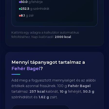
50.0
g fehérje
252.5
g szénhidrát
8.1
g zsír
Kattints egy adagra a kalkulátor automatikus
feltöltéséhez. Napi kalóriacél:
2000 kcal
.
Mennyi tápanyagot tartalmaz a
Fehér Bagel
?
Add meg a fogyasztott mennyiséget és az alábbi
értékek azonnal frissülnek. 100 g
Fehér Bagel
tartalmaz:
257 kcal
kalóriát,
10 g
fehérjét,
50.5 g
szénhidrátot és
1.62 g
zsírt.