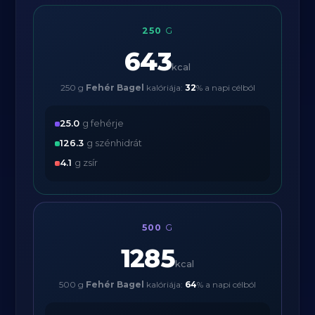
250
G
643
kcal
250 g
Fehér Bagel
kalóriája:
32
% a napi célból
25.0
g fehérje
126.3
g szénhidrát
4.1
g zsír
500
G
1285
kcal
500 g
Fehér Bagel
kalóriája:
64
% a napi célból