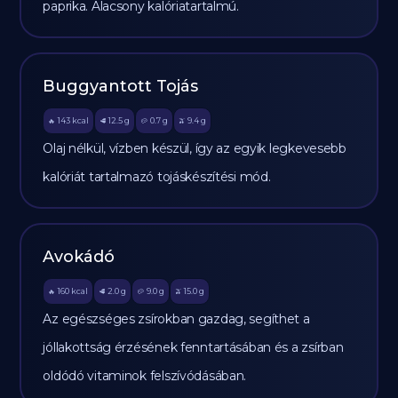
paprika. Alacsony kalóriatartalmú.
Buggyantott Tojás
143
kcal
12.5
g
0.7
g
9.4
g
🔥
🥩
🥔
🫒
Olaj nélkül, vízben készül, így az egyik legkevesebb
kalóriát tartalmazó tojáskészítési mód.
Avokádó
160
kcal
2.0
g
9.0
g
15.0
g
🔥
🥩
🥔
🫒
Az egészséges zsírokban gazdag, segíthet a
jóllakottság érzésének fenntartásában és a zsírban
oldódó vitaminok felszívódásában.