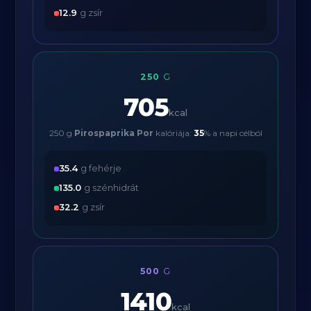
12.9
g zsír
250
G
705
kcal
250 g
Pirospaprika Por
kalóriája:
35
% a napi célból
35.4
g fehérje
135.0
g szénhidrát
32.2
g zsír
500
G
1410
kcal