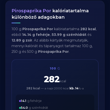
Pirospaprika Por
kalóriatartalma
különböző adagokban
100 g
Pirospaprika Por
kalóriatartalma
282 kcal
,
ebből
14.14 g fehérje
,
53.99 g szénhidrát
és
12.89 g zsír
. Az alábbi kártyák megmutatják,
mennyi kalóriát és tápanyagot tartalmaz 100 g,
250 g és 500 g
Pirospaprika Por
.
100
G
282
kcal
282 kcal
— a napi 2000 kcal
kb.
14
%-a
14.1
g fehérje
54.0
g szénhidrát