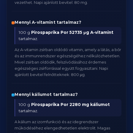
vezethet. Napi ajánlott bevitel: 80 mg.
Mennyi A-vitamint tartalmaz?
100 g
Pirospaprika Por
52735 μg A-vitamint
tartalmaz.
Az A-vitamin zsírban oldódó vitamin, amely a látás, a bőr
és az immunrendszer egészségéhez nélkülözhetetlen.
Mivel zsírban oldódik, felszívódásához érdemes
egészséges zsírforrással együtt fogyasztani. Napi
ajánlott bevitel felnőtteknek: 800 μg.
Mennyi káliumot tartalmaz?
100 g
Pirospaprika Por
2280 mg káliumot
tartalmaz.
A kálium az izomfunkció és az idegrendszer
működéséhez elengedhetetlen elektrolit. Magas