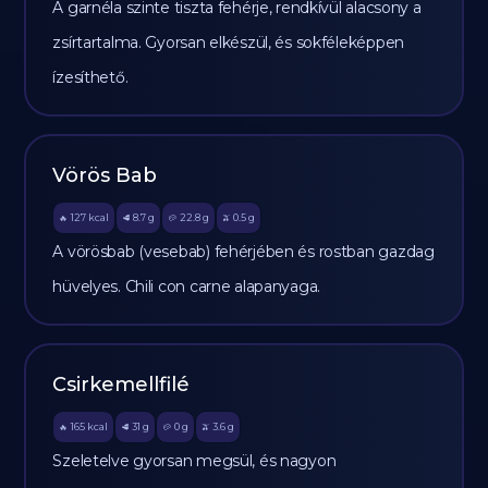
A garnéla szinte tiszta fehérje, rendkívül alacsony a
zsírtartalma. Gyorsan elkészül, és sokféleképpen
ízesíthető.
Vörös Bab
127
kcal
8.7
g
22.8
g
0.5
g
🔥
🥩
🥔
🫒
A vörösbab (vesebab) fehérjében és rostban gazdag
hüvelyes. Chili con carne alapanyaga.
Csirkemellfilé
165
kcal
31
g
0
g
3.6
g
🔥
🥩
🥔
🫒
Szeletelve gyorsan megsül, és nagyon