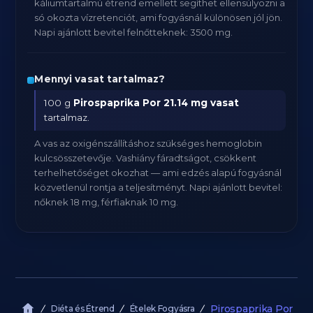
káliumtartalmú étrend emellett segíthet ellensúlyozni a
só okozta vízretenciót, ami fogyásnál különösen jól jön.
Napi ajánlott bevitel felnőtteknek: 3500 mg.
Mennyi vasat tartalmaz?
100 g
Pirospaprika Por
21.14 mg vasat
tartalmaz.
A vas az oxigénszállításhoz szükséges hemoglobin
kulcsösszetevője. Vashiány fáradtságot, csökkent
terhelhetőséget okozhat — ami edzés alapú fogyásnál
közvetlenül rontja a teljesítményt. Napi ajánlott bevitel:
nőknek 18 mg, férfiaknak 10 mg.
Pirospaprika Por
Diéta és Étrend
Ételek Fogyásra