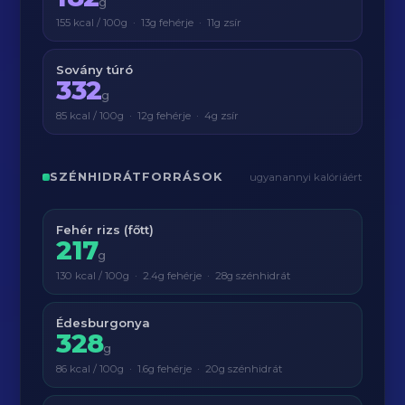
g
155 kcal / 100g · 13g fehérje · 11g zsír
Sovány túró
332
g
85 kcal / 100g · 12g fehérje · 4g zsír
SZÉNHIDRÁTFORRÁSOK
ugyanannyi kalóriáért
Fehér rizs (főtt)
217
g
130 kcal / 100g · 2.4g fehérje · 28g szénhidrát
Édesburgonya
328
g
86 kcal / 100g · 1.6g fehérje · 20g szénhidrát