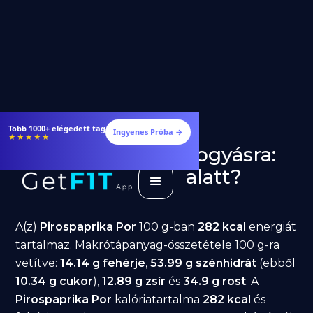
Étrendek, receptek és edzéstervek
Ingyenes Próba →
★★★★★
Pirospaprika Por fogyásra:
jó választás diéta alatt?
GetFIT App
Írta -
March 19, 2026
A(z)
Pirospaprika Por
100 g-ban
282 kcal
energiát
tartalmaz. Makrótápanyag-összetétele 100 g-ra
vetítve:
14.14 g fehérje
,
53.99 g szénhidrát
(ebből
10.34 g cukor
),
12.89 g zsír
és
34.9 g rost
. A
Pirospaprika Por
kalóriatartalma
282 kcal
és