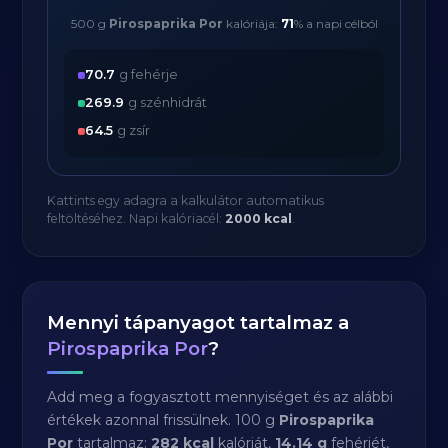
500 g
Pirospaprika Por
kalóriája:
71
% a napi célból
70.7
g fehérje
269.9
g szénhidrát
64.5
g zsír
Kattints egy adagra a kalkulátor automatikus
feltöltéséhez. Napi kalóriacél:
2000 kcal
.
Mennyi tápanyagot tartalmaz a
Pirospaprika Por
?
Add meg a fogyasztott mennyiséget és az alábbi
értékek azonnal frissülnek. 100 g
Pirospaprika
Por
tartalmaz:
282 kcal
kalóriát,
14.14 g
fehérjét,