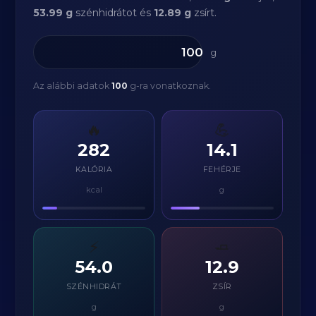
53.99 g
szénhidrátot és
12.89 g
zsírt.
g
Az alábbi adatok
100
g-ra vonatkoznak.
🔥
💪
282
14.1
KALÓRIA
FEHÉRJE
kcal
g
⚡
🧈
54.0
12.9
SZÉNHIDRÁT
ZSÍR
g
g