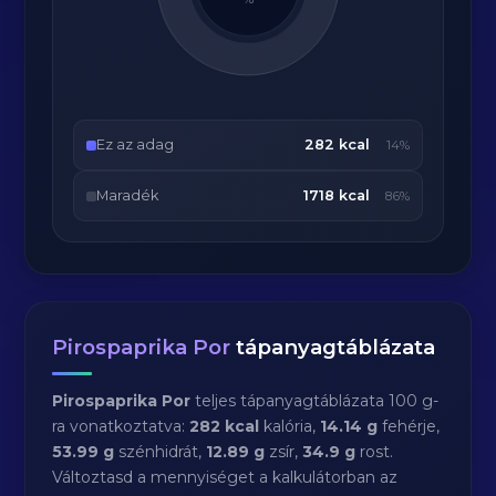
Ez az adag
282 kcal
14%
Maradék
1718 kcal
86%
Pirospaprika Por
tápanyagtáblázata
Pirospaprika Por
teljes tápanyagtáblázata 100 g-
ra vonatkoztatva:
282 kcal
kalória,
14.14 g
fehérje,
53.99 g
szénhidrát,
12.89 g
zsír,
34.9 g
rost.
Változtasd a mennyiséget a kalkulátorban az