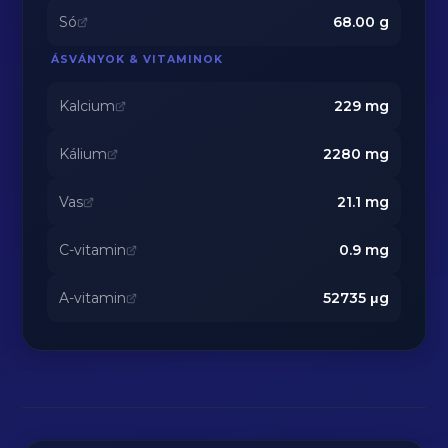
Só
68.00
g
ÁSVÁNYOK & VITAMINOK
Kalcium
229
mg
Kálium
2280
mg
Vas
21.1
mg
C-vitamin
0.9
mg
A-vitamin
52735
μg