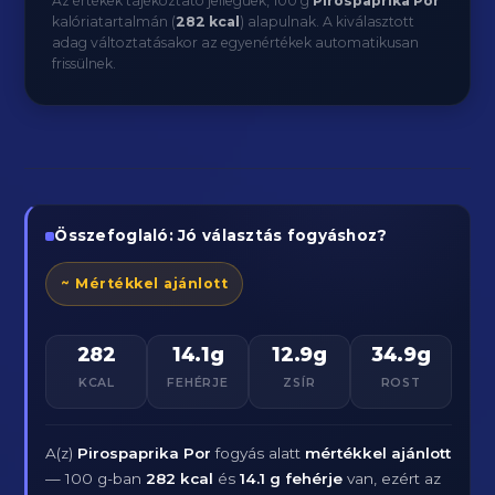
Az értékek tájékoztató jellegűek, 100 g
Pirospaprika Por
kalóriatartalmán (
282 kcal
) alapulnak. A kiválasztott
adag változtatásakor az egyenértékek automatikusan
frissülnek.
Összefoglaló: Jó választás fogyáshoz?
~ Mértékkel ajánlott
282
14.1g
12.9g
34.9g
KCAL
FEHÉRJE
ZSÍR
ROST
A(z)
Pirospaprika Por
fogyás alatt
mértékkel ajánlott
— 100 g-ban
282 kcal
és
14.1 g fehérje
van, ezért az