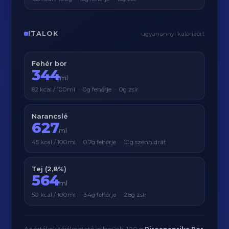
ITALOK
ugyanannyi kalóriáért
Fehér bor
344
ml
82 kcal / 100ml · 0g fehérje · 0g zsír
Narancslé
627
ml
45 kcal / 100ml · 0.7g fehérje · 10g szénhidrát
Tej (2,8%)
564
ml
50 kcal / 100ml · 3.4g fehérje · 2.8g zsír