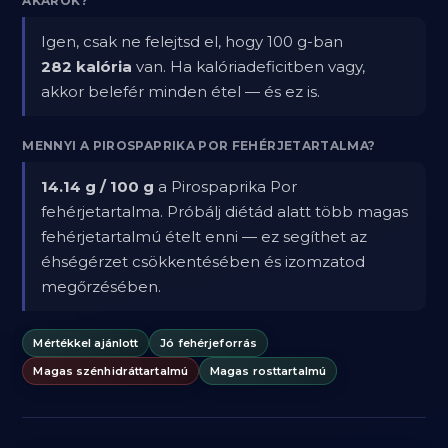
AKAROK?
Igen, csak ne felejtsd el, hogy 100 g-ban
282 kalória
van. Ha kalóriadeficitben vagy,
akkor belefér minden étel — és ez is.
MENNYI A PIROSPAPRIKA POR FEHÉRJETARTALMA?
14.14 g / 100 g
a Pirospaprika Por
fehérjetartalma. Próbálj diétád alatt több magas
fehérjetartalmú ételt enni — ez segíthet az
éhségérzet csökkentésében és izomzatod
megőrzésében.
Mértékkel ajánlott
Jó fehérjeforrás
Magas szénhidráttartalmú
Magas rosttartalmú