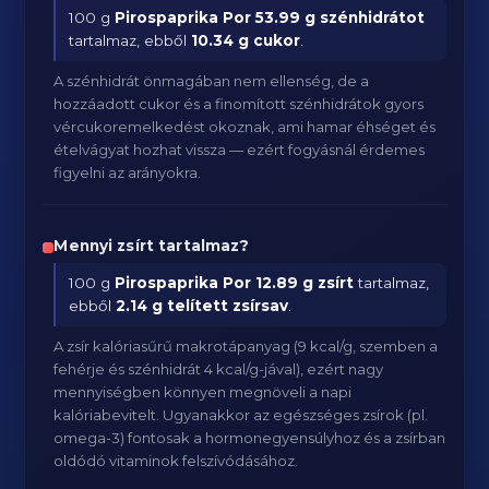
100 g
Pirospaprika Por
53.99 g szénhidrátot
tartalmaz, ebből
10.34 g cukor
.
A szénhidrát önmagában nem ellenség, de a
hozzáadott cukor és a finomított szénhidrátok gyors
vércukoremelkedést okoznak, ami hamar éhséget és
ételvágyat hozhat vissza — ezért fogyásnál érdemes
figyelni az arányokra.
Mennyi zsírt tartalmaz?
100 g
Pirospaprika Por
12.89 g zsírt
tartalmaz,
ebből
2.14 g telített zsírsav
.
A zsír kalóriasűrű makrotápanyag (9 kcal/g, szemben a
fehérje és szénhidrát 4 kcal/g-jával), ezért nagy
mennyiségben könnyen megnöveli a napi
kalóriabevitelt. Ugyanakkor az egészséges zsírok (pl.
omega-3) fontosak a hormonegyensúlyhoz és a zsírban
oldódó vitaminok felszívódásához.