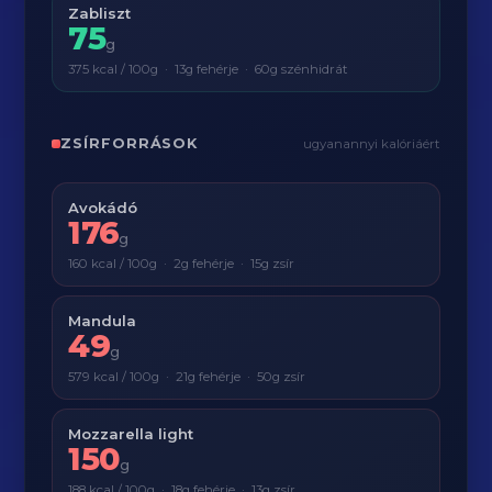
Zabliszt
75
g
375 kcal / 100g · 13g fehérje · 60g szénhidrát
ZSÍRFORRÁSOK
ugyanannyi kalóriáért
Avokádó
176
g
160 kcal / 100g · 2g fehérje · 15g zsír
Mandula
49
g
579 kcal / 100g · 21g fehérje · 50g zsír
Mozzarella light
150
g
188 kcal / 100g · 18g fehérje · 13g zsír