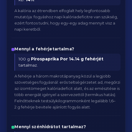
A kalória az étrendben elfoglalt hely legfontosabb
mutatója: fogyáshoz napi kalóriadeficitre van szükség,
ezért fontos tudni, hogy egy-egy adag mennyit visz a
napi keretből.
Mennyi a fehérjetartalma?
100 g
Pirospaprika Por
14.14 g fehérjét
tartalmaz.
A fehérje a három makrotápanyag közül a legjobb
szövetséges fogyásnál: erős teltségérzetet ad, megőrzi
az izomtömeget kalóriadeficit alatt, és az emésztése is
több energiát igényel a szervezettől (termikus hatás).
Felnőtteknek testsúlykilogrammonként legalább 1,6–
2 g fehérje bevitele ajánlott fogyás alatt.
Mennyi szénhidrátot tartalmaz?