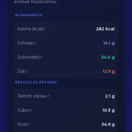
értékek frissítéséhez.
ALAPMAKRÓK
Kalória (kcal)
282
kcal
Fehérje
14.1
g
Szénhidrát
54.0
g
Zsír
12.9
g
RÉSZLETES ÉRTÉKEK
Telített zsírsav
2.1
g
Cukor
10.3
g
Rost
34.9
g