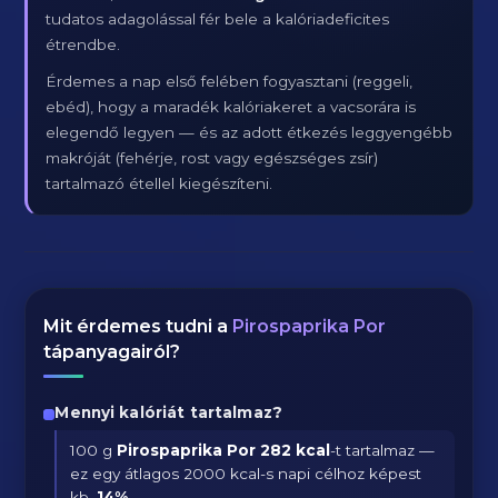
tudatos adagolással fér bele a kalóriadeficites
étrendbe.
Érdemes a nap első felében fogyasztani (reggeli,
ebéd), hogy a maradék kalóriakeret a vacsorára is
elegendő legyen — és az adott étkezés leggyengébb
makróját (fehérje, rost vagy egészséges zsír)
tartalmazó étellel kiegészíteni.
Mit érdemes tudni a
Pirospaprika Por
tápanyagairól?
Mennyi kalóriát tartalmaz?
100 g
Pirospaprika Por
282 kcal
-t tartalmaz —
ez egy átlagos 2000 kcal-s napi célhoz képest
kb.
14
%
.