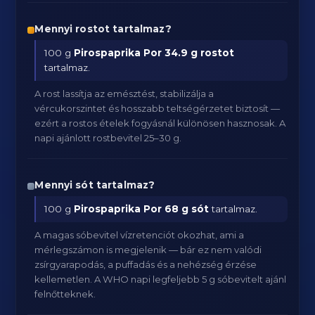
Mennyi rostot tartalmaz?
100 g
Pirospaprika Por
34.9 g rostot
tartalmaz.
A rost lassítja az emésztést, stabilizálja a
vércukorszintet és hosszabb teltségérzetet biztosít —
ezért a rostos ételek fogyásnál különösen hasznosak. A
napi ajánlott rostbevitel 25–30 g.
Mennyi sót tartalmaz?
100 g
Pirospaprika Por
68 g sót
tartalmaz.
A magas sóbevitel vízretenciót okozhat, ami a
mérlegszámon is megjelenik — bár ez nem valódi
zsírgyarapodás, a puffadás és a nehézség érzése
kellemetlen. A WHO napi legfeljebb 5 g sóbevitelt ajánl
felnőtteknek.