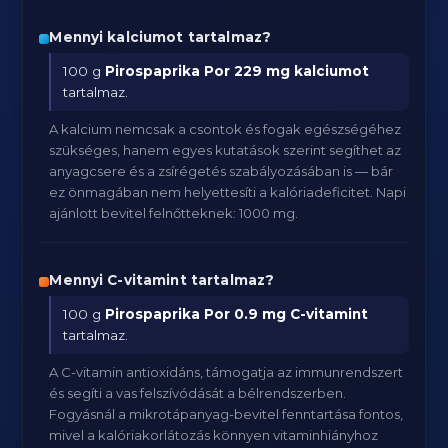
Mennyi kalciumot tartalmaz?
100 g
Pirospaprika Por
229 mg kalciumot
tartalmaz.
A kalcium nemcsak a csontok és fogak egészségéhez
szükséges, hanem egyes kutatások szerint segíthet az
anyagcsere és a zsírégetés szabályozásában is — bár
ez önmagában nem helyettesíti a kalóriadeficitet. Napi
ajánlott bevitel felnőtteknek: 1000 mg.
Mennyi C-vitamint tartalmaz?
100 g
Pirospaprika Por
0.9 mg C-vitamint
tartalmaz.
A C-vitamin antioxidáns, támogatja az immunrendszert
és segíti a vas felszívódását a bélrendszerben.
Fogyásnál a mikrotápanyag-bevitel fenntartása fontos,
mivel a kalóriakorlátozás könnyen vitaminhiányhoz