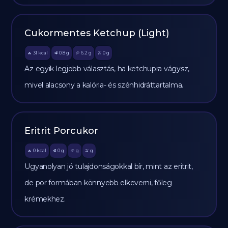
Cukormentes Ketchup (Light)
31
kcal
0.8
g
6.2
g
0
g
🔥
🥩
🥔
🫒
Az egyik legjobb választás, ha ketchupra vágysz,
mivel alacsony a kalória- és szénhidráttartalma.
Eritrit Porcukor
0
kcal
0
g
g
g
🔥
🥩
🥔
🫒
Ugyanolyan jó tulajdonságokkal bír, mint az eritrit,
de por formában könnyebb elkeverni, főleg
krémekhez.