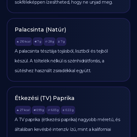
sokféleképpen ízesítheted, hogy ne unjad meg.
Palacsinta (Natúr)
210
kcal
7
g
28
g
7
g
🔥
🥩
🥔
🫒
A palacsinta tésztája tojásból, lisztből és tejből
készül. A töltelék nélkül is szénhidrátforrás, a
sütéshez használt zsiradékkal együtt.
Étkezési (TV) Paprika
27
kcal
0.99
g
6.03
g
0.22
g
🔥
🥩
🥔
🫒
A TV paprika (étkezési paprika) nagyobb méretű, és
általában kevésbé intenzív ízű, mint a kaliforniai