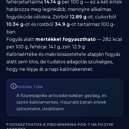
fehérjetartalma
14.14 g
per 100 g — ez a két érték
határozza meg leginkább, mennyire alkalmas
fogyókúrás célokra. Zsírból
12.89 g
-ot, cukorból
10.34 g
-ot és rostból
34.9 g
-ot tartalmaz 100 g-
ban.
Fogyás alatt
mértékkel fogyasztható
— 282 kcal
per 100 g, fehérje: 14.1 g, zsír: 12.9 g.
Kalóriaértéke és makróösszetétele alapján fogyás
alatt sem tilos, de tudatos adagolás szükséges,
hogy ne lépje át a napi kalóriakeretet.
FOGYÁS TIPP
A fűszerpaprika antioxidánsokban gazdag, és
szinte kalóriamentes. Használd bátran ételek
színezésére, ízesítésére.
FOGYASZTHATOK-E PIROSPAPRIKA POR-T HA FOGYNI