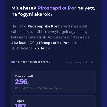
Mit ehetek
Pirospaprika Por
helyett,
ha fogyni akarok?
Ha 100 g
Pirospaprika Por
helyett más ételt
választasz, az alábbi mennyiségek ugyanannyi
kalóriát tartalmaznak. Az összehasonlítás alapja:
282 kcal
(100 g
Pirospaprika Por
, ami a napi
2000 kcal cél
kb.
14
%-a).
FEHÉRJEFORRÁSOK
ugyanannyi kalóriáért
Csirkemell
256
g
110 kcal / 100g · 23g fehérje · 1g zsír
Tojás
182