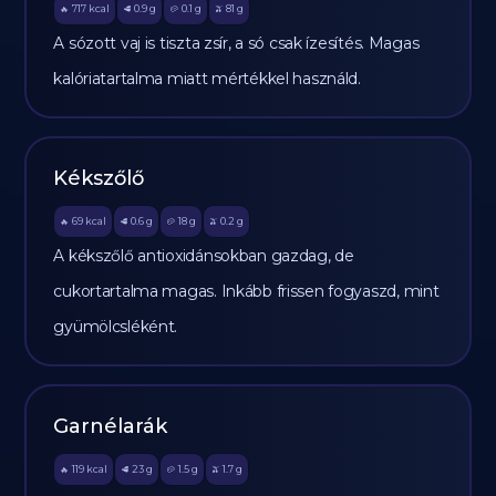
717
kcal
0.9
g
0.1
g
81
g
🔥
🥩
🥔
🫒
A sózott vaj is tiszta zsír, a só csak ízesítés. Magas
kalóriatartalma miatt mértékkel használd.
Kékszőlő
69
kcal
0.6
g
18
g
0.2
g
🔥
🥩
🥔
🫒
A kékszőlő antioxidánsokban gazdag, de
cukortartalma magas. Inkább frissen fogyaszd, mint
gyümölcsléként.
Garnélarák
119
kcal
23
g
1.5
g
1.7
g
🔥
🥩
🥔
🫒