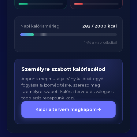
Napi kalóriamérleg
282
/
2000
kcal
14
% a napi célodból
Személyre szabott kalóriacélod
Appunk megmutatja hány kalóriát egyél
fogyásra & izomépítésre, szerezd meg
személyre szabott kalória terved és válogass
több száz receptünk közül!
Kalória tervem megkapom