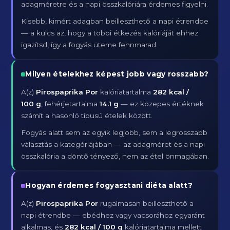
adagméretre és a napi összkalóriára érdemes figyelni.
Kisebb, kimért adagban beilleszthető a napi étrendbe
— a kulcs az, hogy a többi étkezés kalóriáját ehhez
igazítsd, így a fogyás üteme fennmarad.
Milyen ételekhez képest jobb vagy rosszabb?
A(z)
Pirospaprika Por
kalóriatartalma
282 kcal /
100 g
, fehérjetartalma
14.1 g
— ez közepes értéknek
számít a hasonló típusú ételek között.
Fogyás alatt sem az egyik legjobb, sem a legrosszabb
választás a kategóriájában — az adagméret és a napi
összkalória a döntő tényező, nem az étel önmagában.
Hogyan érdemes fogyasztani diéta alatt?
A(z)
Pirospaprika Por
rugalmasan beilleszthető a
napi étrendbe — ebédhez vagy vacsorához egyaránt
alkalmas, és
282 kcal / 100 g
kalóriatartalma mellett