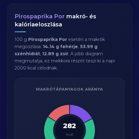
Pirospaprika Por
makró- és
kalóriaeloszlása
100 g
Pirospaprika Por
esetén a makrók
megoszlása:
14.14 g fehérje
,
53.99 g
szénhidrát
,
12.89 g zsír
. A jobb diagram
megmutatja, ez mekkora részét teszi ki a napi
2000 kcal célodnak.
MAKRÓTÁPANYAGOK ARÁNYA
282
kcal