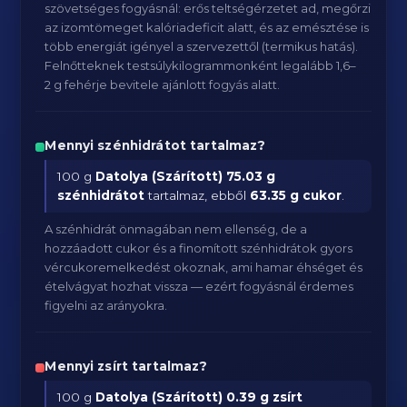
szövetséges fogyásnál: erős teltségérzetet ad, megőrzi
az izomtömeget kalóriadeficit alatt, és az emésztése is
több energiát igényel a szervezettől (termikus hatás).
Felnőtteknek testsúlykilogrammonként legalább 1,6–
2 g fehérje bevitele ajánlott fogyás alatt.
Mennyi szénhidrátot tartalmaz?
100 g
Datolya (Szárított)
75.03 g
szénhidrátot
tartalmaz, ebből
63.35 g cukor
.
A szénhidrát önmagában nem ellenség, de a
hozzáadott cukor és a finomított szénhidrátok gyors
vércukoremelkedést okoznak, ami hamar éhséget és
ételvágyat hozhat vissza — ezért fogyásnál érdemes
figyelni az arányokra.
Mennyi zsírt tartalmaz?
100 g
Datolya (Szárított)
0.39 g zsírt