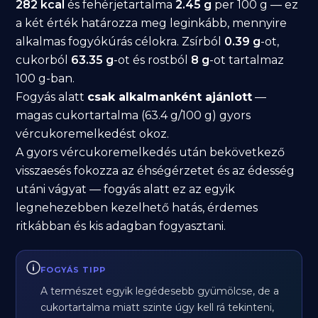
282 kcal
és fehérjetartalma
2.45 g
per 100 g — ez
a két érték határozza meg leginkább, mennyire
alkalmas fogyókúrás célokra. Zsírból
0.39 g
-ot,
cukorból
63.35 g
-ot és rostból
8 g
-ot tartalmaz
100 g-ban.
Fogyás alatt
csak alkalmanként ajánlott
—
magas cukortartalma (63.4 g/100 g) gyors
vércukoremelkedést okoz.
A gyors vércukoremelkedés után bekövetkező
visszaesés fokozza az éhségérzetet és az édesség
utáni vágyat — fogyás alatt ez az egyik
legnehezebben kezelhető hatás, érdemes
ritkábban és kis adagban fogyasztani.
FOGYÁS TIPP
A természet egyik legédesebb gyümölcse, de a
cukortartalma miatt szinte úgy kell rá tekinteni,