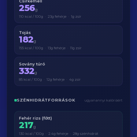
Csirkemell
256
g
110 kcal / 100g · 23g fehérje · 1g zsír
Tojás
182
g
155 kcal / 100g · 13g fehérje · 11g zsír
Sovány túró
332
g
85 kcal / 100g · 12g fehérje · 4g zsír
SZÉNHIDRÁTFORRÁSOK
ugyanannyi kalóriáért
Fehér rizs (főtt)
217
g
130 kcal / 100g · 2.4g fehérje · 28g szénhidrát