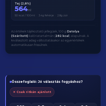
Tej (2,8%)
564
ml
50 kcal / 100ml · 3.4g fehérje · 2.8g zsír
Az értékek tájékoztató jellegűek, 100 g
Datolya
(Szárított)
kalóriatartalmán (
282 kcal
) alapulnak. A
kiválasztott adag változtatásakor az egyenértékek
automatikusan frissülnek.
Összefoglaló: Jó választás fogyáshoz?
✕ Csak ritkán ajánlott