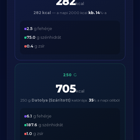
282
kcal
282 kcal
— a napi 2000 kcal
kb.
14
%-a
2.5
g fehérje
75.0
g szénhidrát
0.4
g zsír
250
G
705
kcal
250 g
Datolya (Szárított)
kalóriája:
35
% a napi célból
6.1
g fehérje
187.6
g szénhidrát
1.0
g zsír