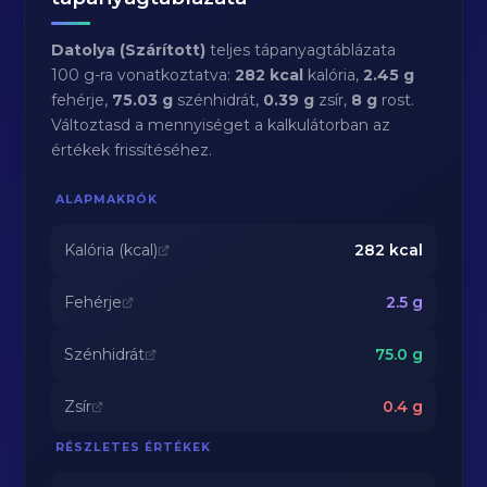
Datolya (Szárított)
teljes tápanyagtáblázata
100 g-ra vonatkoztatva:
282 kcal
kalória,
2.45 g
fehérje,
75.03 g
szénhidrát,
0.39 g
zsír,
8 g
rost.
Változtasd a mennyiséget a kalkulátorban az
értékek frissítéséhez.
ALAPMAKRÓK
Kalória (kcal)
282
kcal
Fehérje
2.5
g
Szénhidrát
75.0
g
Zsír
0.4
g
RÉSZLETES ÉRTÉKEK