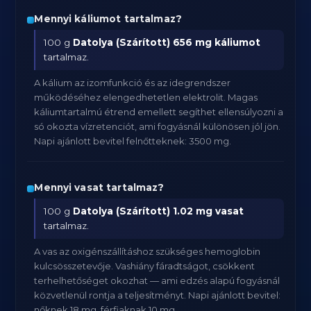
Mennyi káliumot tartalmaz?
100 g
Datolya (Szárított)
656 mg káliumot
tartalmaz.
A kálium az izomfunkció és az idegrendszer
működéséhez elengedhetetlen elektrolit. Magas
káliumtartalmú étrend emellett segíthet ellensúlyozni a
só okozta vízretenciót, ami fogyásnál különösen jól jön.
Napi ajánlott bevitel felnőtteknek: 3500 mg.
Mennyi vasat tartalmaz?
100 g
Datolya (Szárított)
1.02 mg vasat
tartalmaz.
A vas az oxigénszállításhoz szükséges hemoglobin
kulcsösszetevője. Vashiány fáradtságot, csökkent
terhelhetőséget okozhat — ami edzés alapú fogyásnál
közvetlenül rontja a teljesítményt. Napi ajánlott bevitel:
nőknek 18 mg, férfiaknak 10 mg.