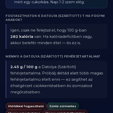
mint egy cukorkára. Napi 1-2 szem elég.
FOGYASZTHATOK-E DATOLYA (SZÁRÍTOTT)-T HA FOGYNI
AKAROK?
Igen, csak ne felejtsd el, hogy 100 g-ban
282 kalória
van. Ha kalóriadeficitben vagy,
akkor belefér minden étel — és ez is.
MENNYI A DATOLYA (SZÁRÍTOTT) FEHÉRJETARTALMA?
2.45 g / 100 g
a Datolya (Szárított)
fehérjetartalma. Próbálj diétád alatt több magas
fehérjetartalmú ételt enni — ez segíthet az
éhségérzet csökkentésében és izomzatod
megőrzésében.
Mértékkel fogyasztható
Szinte zsírmentes