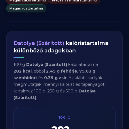
Magas cukortartalmú
Magas szénhidráttartalmú
Magas rosttartalmú
Datolya (Szárított)
kalóriatartalma
különböző adagokban
100 g
Datolya (Szárított)
kalóriatartalma
282 kcal
, ebből
2.45 g fehérje
,
75.03 g
szénhidrát
és
0.39 g zsír
. Az alábbi kártyák
megmutatják, mennyi kalóriát és tápanyagot
tartalmaz 100 g, 250 g és 500 g
Datolya
(Szárított)
.
100
G