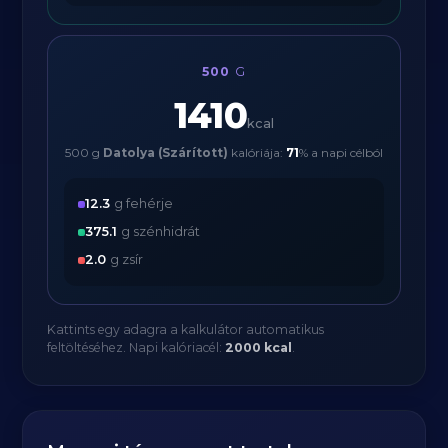
500
G
1410
kcal
500 g
Datolya (Szárított)
kalóriája:
71
% a napi célból
12.3
g fehérje
375.1
g szénhidrát
2.0
g zsír
Kattints egy adagra a kalkulátor automatikus
feltöltéséhez. Napi kalóriacél:
2000 kcal
.