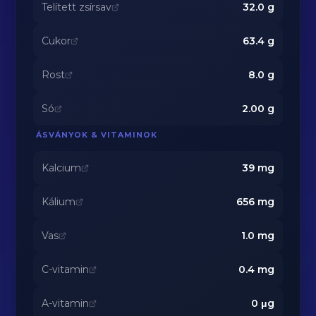
Telített zsírsav
32.0
g
Cukor
63.4
g
Rost
8.0
g
Só
2.00
g
ÁSVÁNYOK & VITAMINOK
Kalcium
39
mg
Kálium
656
mg
Vas
1.0
mg
C-vitamin
0.4
mg
A-vitamin
0
μg