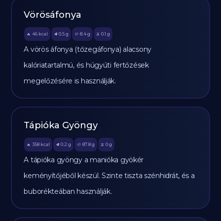
Vörösáfonya
46
kcal
0.5
g
8.4
g
0.1
g
🔥
🥩
🥔
🫒
A vörös áfonya (tőzegáfonya) alacsony
kalóriatartalmú, és húgyúti fertőzések
megelőzésére is használják.
Tápióka Gyöngy
358
kcal
0.2
g
87.8
g
0
g
🔥
🥩
🥔
🫒
A tápióka gyöngy a manióka gyökér
keményítőjéből készül. Szinte tiszta szénhidrát, és a
buborékteában használják.