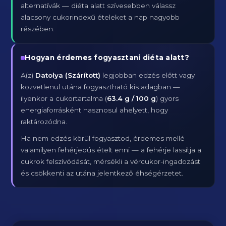
alternatívák — diéta alatt szívesebben válassz
alacsony cukorindexű ételeket a nap nagyobb
részében.
Hogyan érdemes fogyasztani diéta alatt?
A(z)
Datolya (Szárított)
legjobban edzés előtt vagy
közvetlenül utána fogyasztható kis adagban —
ilyenkor a cukortartalma (
63.4 g / 100 g
) gyors
energiaforrásként hasznosul ahelyett, hogy
raktározódna.
Ha nem edzés körül fogyasztod, érdemes mellé
valamilyen fehérjedús ételt enni — a fehérje lassítja a
cukrok felszívódását, mérsékli a vércukor-ingadozást
és csökkenti az utána jelentkező éhségérzetet.