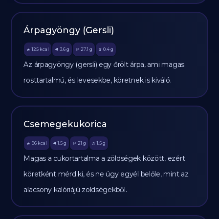
Árpagyöngy (Gersli)
125
kcal
3.6
g
27.1
g
0.4
g
🔥
🥩
🥔
🫒
Az árpagyöngy (gersli) egy őrölt árpa, ami magas
rosttartalmú, és levesekbe, köretnek is kiváló.
Csemegekukorica
96
kcal
1.5
g
21
g
1.5
g
🔥
🥩
🥔
🫒
Magas a cukortartalma a zöldségek között, ezért
köretként mérd ki, és ne úgy egyél belőle, mint az
alacsony kalóriájú zöldségekből.