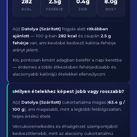
282
2.5g
0.4g
8.0g
KCAL
FEHÉRJE
ZSÍR
ROST
A(z)
Datolya (Szárított)
fogyás alatt
ritkábban
ajánlott
— 100 g-ban
282 kcal
és csupán
2.5 g
fehérje
van, ami kevésbé kedvező kalória–fehérje
arányt jelent.
Kis, pontosan kimért adagban belefér a napi keretbe
— érdemes a többi étkezésben fehérjedúsabb és
alacsonyabb kalóriájú ételekkel ellensúlyozni.
Milyen ételekhez képest jobb vagy rosszabb?
A(z)
Datolya (Szárított)
cukortartalma magas (
63.4 g /
100 g
), ami magasabb, mint a legtöbb feldolgozatlan,
teljes értékű ételé.
Vércukoremelkedés és éhségérzet szempontjából
kedvezőtlenebb, mint az alacsony cukortartalmú