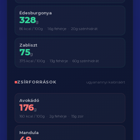
Édesburgonya
328
g
86 kcal / 100g · 1.6g fehérje · 20g szénhidrát
Zabliszt
75
g
375 kcal / 100g · 13g fehérje · 60g szénhidrát
ZSÍRFORRÁSOK
ugyanannyi kalóriáért
Avokádó
176
g
160 kcal / 100g · 2g fehérje · 15g zsír
Mandula
49