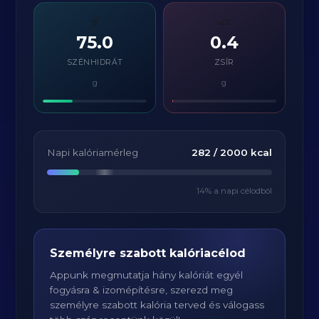
⚡
🧈
75.0
0.4
SZÉNHIDRÁT
ZSÍR
g
g
Napi kalóriamérleg
282
/
2000
kcal
14
% a napi célodból
Személyre szabott kalóriacélod
Appunk megmutatja hány kalóriát egyél
fogyásra & izomépítésre, szerezd meg
személyre szabott kalória terved és válogass