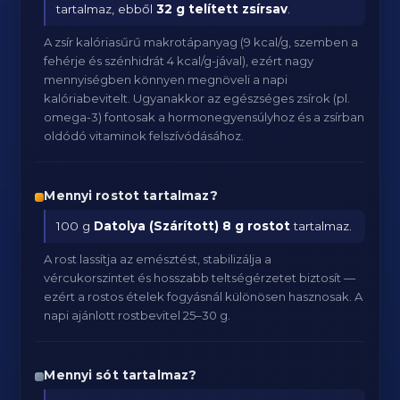
tartalmaz, ebből
32 g telített zsírsav
.
A zsír kalóriasűrű makrotápanyag (9 kcal/g, szemben a
fehérje és szénhidrát 4 kcal/g-jával), ezért nagy
mennyiségben könnyen megnöveli a napi
kalóriabevitelt. Ugyanakkor az egészséges zsírok (pl.
omega-3) fontosak a hormonegyensúlyhoz és a zsírban
oldódó vitaminok felszívódásához.
Mennyi rostot tartalmaz?
100 g
Datolya (Szárított)
8 g rostot
tartalmaz.
A rost lassítja az emésztést, stabilizálja a
vércukorszintet és hosszabb teltségérzetet biztosít —
ezért a rostos ételek fogyásnál különösen hasznosak. A
napi ajánlott rostbevitel 25–30 g.
Mennyi sót tartalmaz?