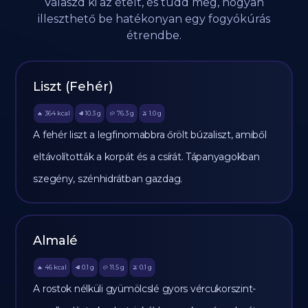
Válaszd ki az ételt, és tudd meg, hogyan
illeszthető be hatékonyan egy fogyókúrás
étrendbe.
Liszt (Fehér)
364
kcal
10.3
g
76.3
g
1.0
g
🔥
🥩
🥔
🫒
A fehér liszt a legfinomabbra őrölt búzaliszt, amiből
eltávolították a korpát és a csírát. Tápanyagokban
szegény, szénhidrátban gazdag.
Almalé
46
kcal
0.1
g
11.5
g
0.1
g
🔥
🥩
🥔
🫒
A rostok nélküli gyümölcslé gyors vércukorszint-