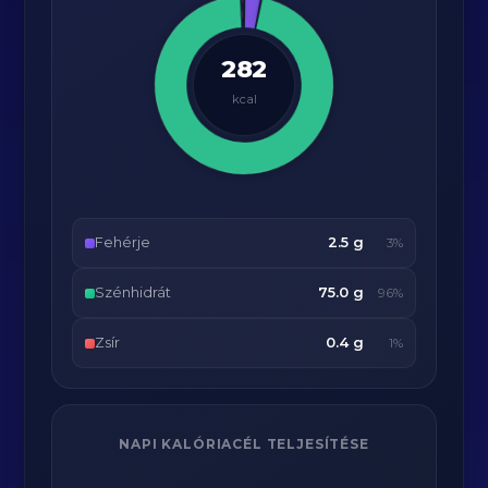
282
kcal
Fehérje
2.5 g
3%
Szénhidrát
75.0 g
96%
Zsír
0.4 g
1%
NAPI KALÓRIACÉL TELJESÍTÉSE