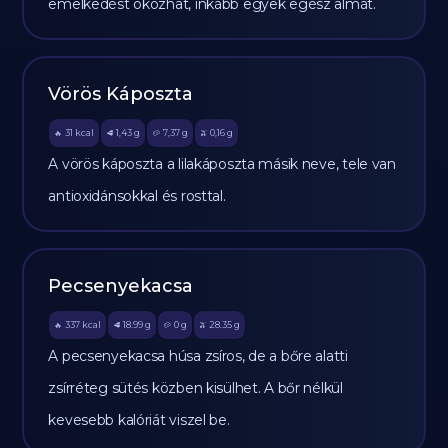
emelkedést okozhat, inkább egyek egész almát.
Vörös Káposzta
31
kcal
1,43
g
7,37
g
0,16
g
🔥
🥩
🥔
🫒
A vörös káposzta a lilakáposzta másik neve, tele van
antioxidánsokkal és rosttal.
Pecsenyekacsa
337
kcal
18.99
g
0
g
28.35
g
🔥
🥩
🥔
🫒
A pecsenyekacsa húsa zsíros, de a bőre alatti
zsírréteg sütés közben kisülhet. A bőr nélkül
kevesebb kalóriát viszel be.