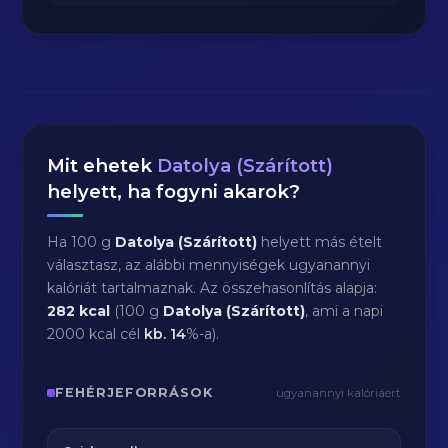
Mit ehetek
Datolya (Szárított)
helyett, ha fogyni akarok?
Ha 100 g
Datolya (Szárított)
helyett más ételt
választasz, az alábbi mennyiségek ugyanannyi
kalóriát tartalmaznak. Az összehasonlítás alapja:
282 kcal
(100 g
Datolya (Szárított)
, ami a napi
2000 kcal cél
kb.
14
%-a).
FEHÉRJEFORRÁSOK
ugyanannyi kalóriáért