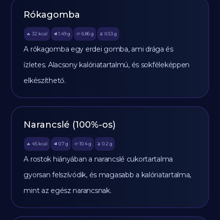
Rókagomba
32
kcal
1.49
g
6.86
g
0.53
g
🔥
🥩
🥔
🫒
A rókagomba egy erdei gomba, ami drága és
ízletes. Alacsony kalóriatartalmú, és sokféleképpen
elkészíthető.
Narancslé (100%-os)
45
kcal
0.7
g
10.4
g
0.2
g
🔥
🥩
🥔
🫒
A rostok hiányában a narancslé cukortartalma
gyorsan felszívódik, és magasabb a kalóriatartalma,
mint az egész narancsnak.