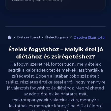
Datolya (Szárított)
Diéta és Étrend
Ételek Fogyásra
Ételek fogyáshoz – Melyik étel jó
diétához és zsírégetéshez?
Ha fogyni szeretnél, fontos tudni, mely ételek
segítik a kalóriadeficitet és melyek lassíthatják a
zsírégetést. Ebben a listában több száz ételt
találsz, részletes értékeléssel arról, hogy mennyire
jó választás fogyáshoz és diétához. Megnézheted
az adott ételek kalóriatartalmát,
makrotápanyagait, valamint azt is, mennyire
laktatóak és mennyire könnyű belőlük túlenni.