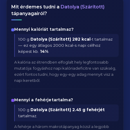
Mit érdemes tudni a
Datolya (Szárított)
tápanyagairól?
Mennyi kalóriát tartalmaz?
100 g
Datolya (Szárított)
282 kcal
-t tartalmaz
— ez egy átlagos 2000 kcal-s napi célhoz
képest kb.
14
%
.
A kalória az étrendben elfoglalt hely legfontosabb
mutatója: fogyáshoz napi kalóriadeficitre van szükség,
ezért fontos tudni, hogy egy-egy adag mennyit visz a
napi keretből.
Mennyi a fehérjetartalma?
100 g
Datolya (Szárított)
2.45 g fehérjét
tartalmaz.
A fehérje a három makrotápanyag közül a legjobb