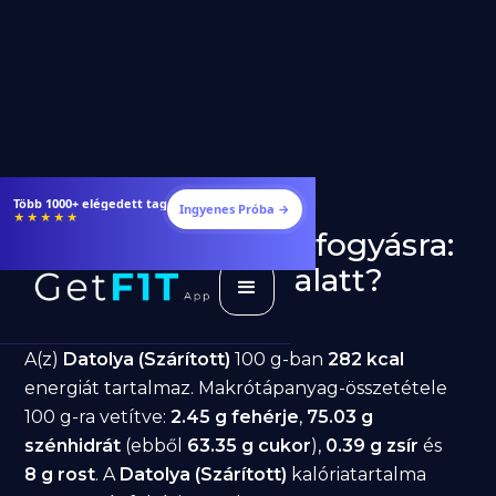
Étrendek, receptek és edzéstervek
Ingyenes Próba →
★★★★★
Datolya (Szárított) fogyásra:
jó választás diéta alatt?
GetFIT App
Írta -
March 19, 2026
A(z)
Datolya (Szárított)
100 g-ban
282 kcal
energiát tartalmaz. Makrótápanyag-összetétele
100 g-ra vetítve:
2.45 g fehérje
,
75.03 g
szénhidrát
(ebből
63.35 g cukor
),
0.39 g zsír
és
8 g rost
. A
Datolya (Szárított)
kalóriatartalma