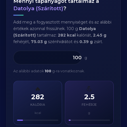
Mennyi tápanyagot tartalmaz a
Datolya (Szárított)
?
Add meg a fogyasztott mennyiséget és az alábbi
értékek azonnal frissülnek. 100 g
Datolya
(Szárított)
tartalmaz:
282 kcal
kalóriát,
2.45 g
fehérjét,
75.03 g
szénhidrátot és
0.39 g
zsírt.
g
Az alábbi adatok
100
g-ra vonatkoznak.
🔥
💪
282
2.5
KALÓRIA
FEHÉRJE
kcal
g