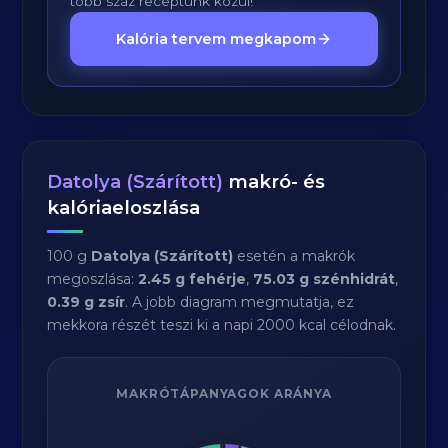
több száz receptünk közül!
Kalória tervem megkapom
Datolya (Szárított)
makró- és
kalóriaeloszlása
100 g
Datolya (Szárított)
esetén a makrók
megoszlása:
2.45 g fehérje
,
75.03 g szénhidrát
,
0.39 g zsír
. A jobb diagram megmutatja, ez
mekkora részét teszi ki a napi 2000 kcal célodnak.
MAKRÓTÁPANYAGOK ARÁNYA