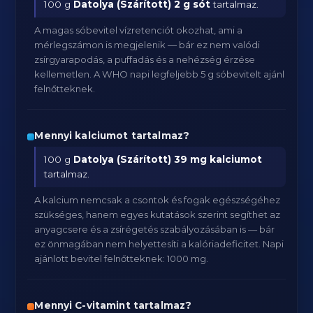
100 g
Datolya (Szárított)
2 g sót
tartalmaz.
A magas sóbevitel vízretenciót okozhat, ami a
mérlegszámon is megjelenik — bár ez nem valódi
zsírgyarapodás, a puffadás és a nehézség érzése
kellemetlen. A WHO napi legfeljebb 5 g sóbevitelt ajánl
felnőtteknek.
Mennyi kalciumot tartalmaz?
100 g
Datolya (Szárított)
39 mg kalciumot
tartalmaz.
A kalcium nemcsak a csontok és fogak egészségéhez
szükséges, hanem egyes kutatások szerint segíthet az
anyagcsere és a zsírégetés szabályozásában is — bár
ez önmagában nem helyettesíti a kalóriadeficitet. Napi
ajánlott bevitel felnőtteknek: 1000 mg.
Mennyi C-vitamint tartalmaz?