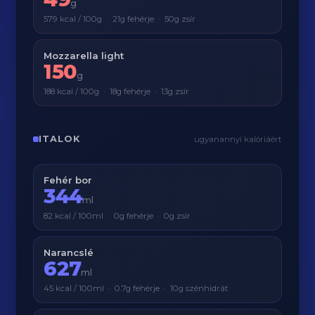
g
579 kcal / 100g · 21g fehérje · 50g zsír
Mozzarella light
150
g
188 kcal / 100g · 18g fehérje · 13g zsír
ITALOK
ugyanannyi kalóriáért
Fehér bor
344
ml
82 kcal / 100ml · 0g fehérje · 0g zsír
Narancslé
627
ml
45 kcal / 100ml · 0.7g fehérje · 10g szénhidrát