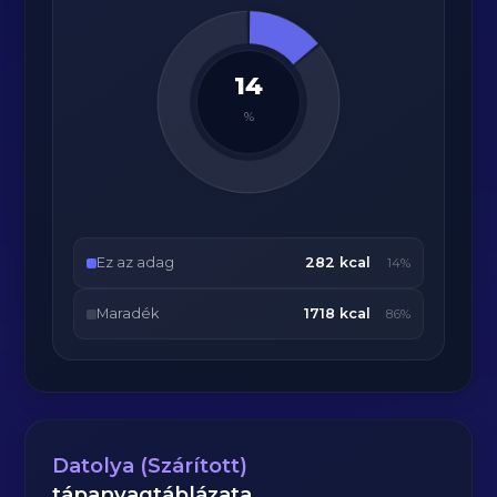
14
%
Ez az adag
282 kcal
14%
Maradék
1718 kcal
86%
Datolya (Szárított)
tápanyagtáblázata