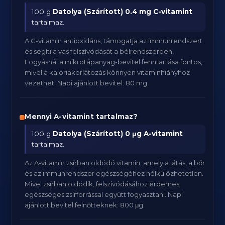
100 g
Datolya (Szárított)
0.4 mg C-vitamint
tartalmaz.
A C-vitamin antioxidáns, támogatja az immunrendszert
és segíti a vas felszívódását a bélrendszerben.
Fogyásnál a mikrotápanyag-bevitel fenntartása fontos,
mivel a kalóriakorlátozás könnyen vitaminhiányhoz
vezethet. Napi ajánlott bevitel: 80 mg.
Mennyi A-vitamint tartalmaz?
100 g
Datolya (Szárított)
0 μg A-vitamint
tartalmaz.
Az A-vitamin zsírban oldódó vitamin, amely a látás, a bőr
és az immunrendszer egészségéhez nélkülözhetetlen.
Mivel zsírban oldódik, felszívódásához érdemes
egészséges zsírforrással együtt fogyasztani. Napi
ajánlott bevitel felnőtteknek: 800 μg.