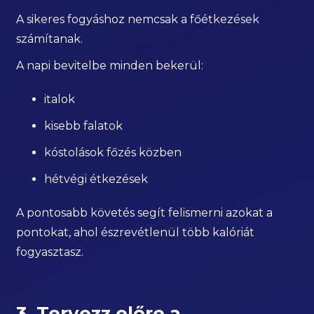
A sikeres fogyáshoz nemcsak a főétkezések
számítanak.
A napi bevitelbe minden bekerül:
italok
kisebb falatok
kóstolások főzés közben
hétvégi étkezések
A pontosabb követés segít felismerni azokat a
pontokat, ahol észrevétlenül több kalóriát
fogyasztasz.
3. Tervezz előre a