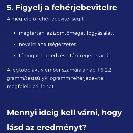
5. Figyelj a fehérjebevitelre
A megfelelő fehérjebevitel segít:
megtartani az izomtömeget fogyás alatt
növelni a teltségérzetet
támogatni az edzés utáni regenerációt
A legtöbb aktív ember számára a napi 1,6-2,2
gramm/testsúlykilogramm fehérjebevitel
megfelelő cél lehet.
Mennyi ideig kell várni, hogy
lásd az eredményt?