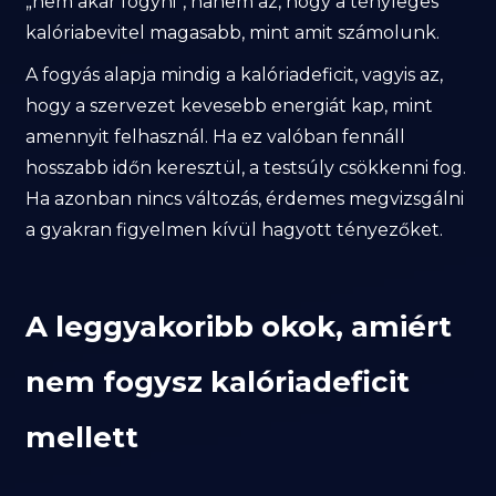
„nem akar fogyni”, hanem az, hogy a tényleges
kalóriabevitel magasabb, mint amit számolunk.
A fogyás alapja mindig a kalóriadeficit, vagyis az,
hogy a szervezet kevesebb energiát kap, mint
amennyit felhasznál. Ha ez valóban fennáll
hosszabb időn keresztül, a testsúly csökkenni fog.
Ha azonban nincs változás, érdemes megvizsgálni
a gyakran figyelmen kívül hagyott tényezőket.
A leggyakoribb okok, amiért
nem fogysz kalóriadeficit
mellett