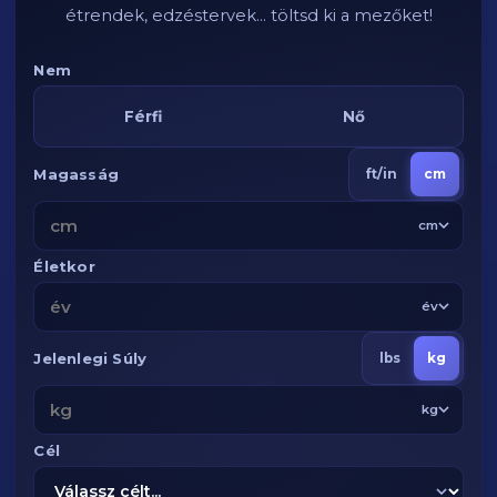
étrendek, edzéstervek... töltsd ki a mezőket!
Nem
Férfi
Nő
Magasság
ft/in
cm
cm
Életkor
év
Jelenlegi Súly
lbs
kg
kg
Cél