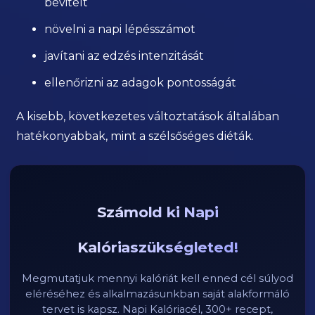
bevitelt
növelni a napi lépésszámot
javítani az edzés intenzitását
ellenőrizni az adagok pontosságát
A kisebb, következetes változtatások általában
hatékonyabbak, mint a szélsőséges diéták.
Számold ki Napi
Kalóriaszükségleted!
Megmutatjuk mennyi kalóriát kell enned cél súlyod
eléréséhez és alkalmazásunkban saját alakformáló
tervet is kapsz. Napi Kalóriacél, 300+ recept,