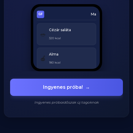
Ma
Cézár saláta
🥗
320 kcal
Alma
🍎
180 kcal
Grillezett csirke
🍗
Ingyenes próba!
→
420 kcal
Ingyenes próbaidőszak új tagoknak
920
/
2200
kcal