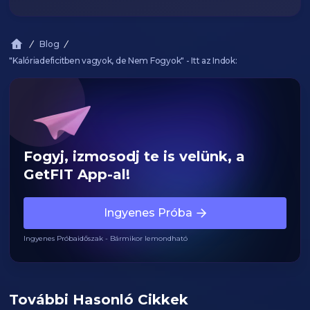
Blog
"Kalóriadeficitben vagyok, de Nem Fogyok" - Itt az Indok:
Fogyj, izmosodj te is velünk, a
GetFIT App-al!
Ingyenes Próba
Ingyenes Próbaidőszak - Bármikor lemondható
További Hasonló Cikkek