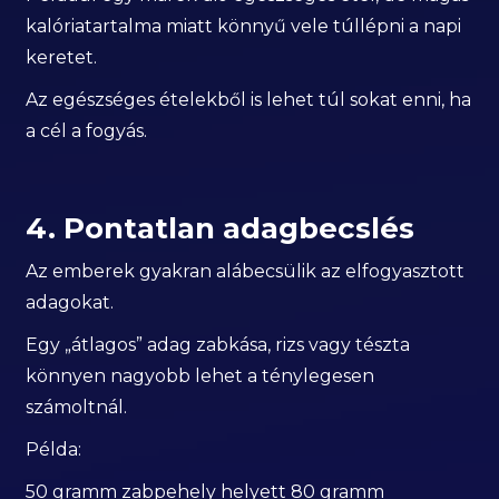
kalóriatartalma miatt könnyű vele túllépni a napi
keretet.
Az egészséges ételekből is lehet túl sokat enni, ha
a cél a fogyás.
4. Pontatlan adagbecslés
Az emberek gyakran alábecsülik az elfogyasztott
adagokat.
Egy „átlagos” adag zabkása, rizs vagy tészta
könnyen nagyobb lehet a ténylegesen
számoltnál.
Példa:
50 gramm zabpehely helyett 80 gramm