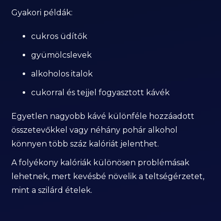
Gyakori példák:
cukros üdítők
gyümölcslevek
alkoholos italok
cukorral és tejjel fogyasztott kávék
Egyetlen nagyobb kávé különféle hozzáadott
összetevőkkel vagy néhány pohár alkohol
könnyen több száz kalóriát jelenthet.
A folyékony kalóriák különösen problémásak
lehetnek, mert kevésbé növelik a teltségérzetet,
mint a szilárd ételek.