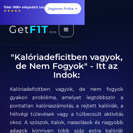
Több 1000+ elégedett tag
Ingyenes Próba →
★★★★★
"Kalóriadeficitben vagyok,
de Nem Fogyok" - Itt az
Indok:
Kalóriadeficitben vagyok, de nem fogyok
gyakori probléma, amelyet legtöbbször a
pontatlan kalóriaszámolás, a rejtett kalóriák, a
hétvégi túlevések vagy a túlbecsült aktivitás
okoz. A szószok, italok, nassolások és nagyobb
adagok könnyen több száz extra kalóriát