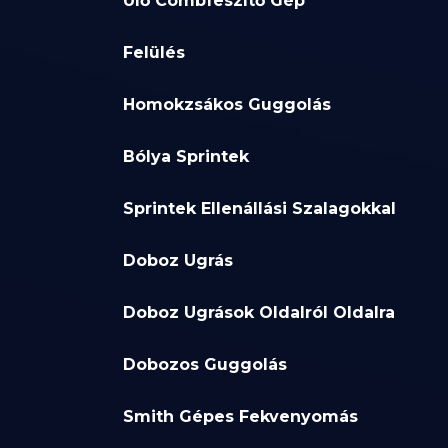
Ülő Combfeszítő Gép
Felülés
Homokzsákos Guggolás
Bólya Sprintek
Sprintek Ellenállási Szalagokkal
Doboz Ugrás
Doboz Ugrások Oldalról Oldalra
Dobozos Guggolás
Smith Gépes Fekvenyomás