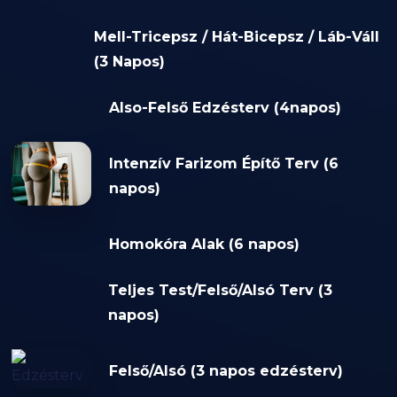
Mell-Tricepsz / Hát-Bicepsz / Láb-Váll
(3 Napos)
Also-Felső Edzésterv (4napos)
Intenzív Farizom Építő Terv (6
napos)
Homokóra Alak (6 napos)
Teljes Test/Felső/Alsó Terv (3
napos)
Felső/Alsó (3 napos edzésterv)