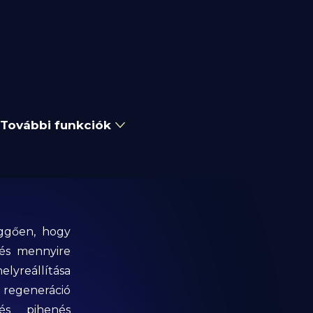
További funkciók
üggően, hogy
 és mennyire
elyreállítása
 regeneráció
és pihenés