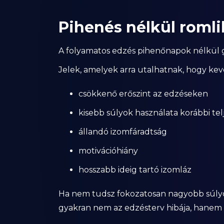
Pihenés nélkül romli
A folyamatos edzés pihenőnapok nélkül 
Jelek, amelyek arra utalhatnak, hogy kev
csökkenő erőszint az edzéseken
kisebb súlyok használata korábbi te
állandó izomfáradtság
motivációhiány
hosszabb ideig tartó izomláz
Ha nem tudsz fokozatosan nagyobb súlyok
gyakran nem az edzésterv hibája, hane