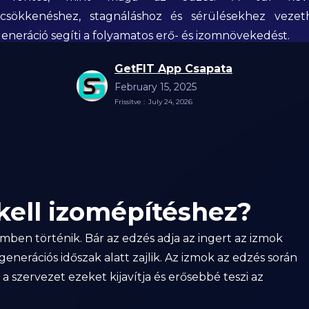
ycsökkenéshez, stagnáláshoz és sérülésekhez veze
generáció segíti a folyamatos erő- és izomnövekedést.
GetFIT App Csapata
February 15, 2025
Frissítve :
July 24, 2026
ell izomépítéshez?
ben történik. Bár az edzés adja az ingert az izmok
enerációs időszak alatt zajlik. Az izmok az edzés során
 szervezet ezeket kijavítja és erősebbé teszi az