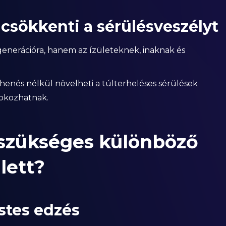
csökkenti a sérülésveszélyt
nerációra, hanem az ízületeknek, inaknak és
ihenés nélkül növelheti a túlterheléses sérülések
 okozhatnak.
szükséges különböző
lett?
estes edzés