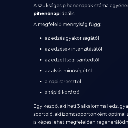
A szükséges pihenőnapok száma egyénen
pihenőnap
ideális.
A megfelelő mennyiség függ:
az edzés gyakoriságától
az edzések intenzitásától
az edzettségi szintedtől
az alvás minőségétől
a napi stressztől
a táplálkozástól
Egy kezdő, aki heti 3 alkalommal edz, gy
sportoló, aki izomcsoportonként optimali
is képes lehet megfelelően regenerálódni