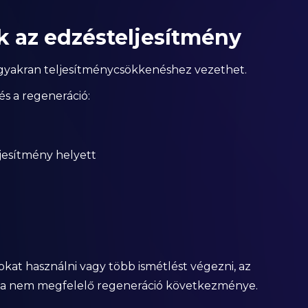
k az edzésteljesítmény
gyakran teljesítménycsökkenéshez vezethet.
és a regeneráció:
ljesítmény helyett
at használni vagy több ismétlést végezni, az
m a nem megfelelő regeneráció következménye.