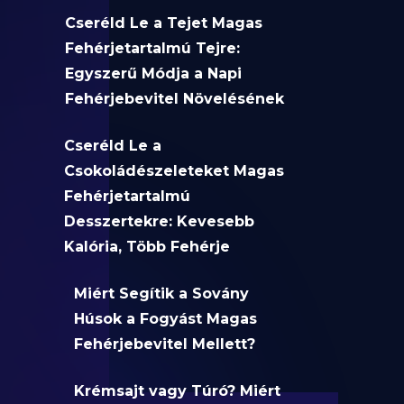
Cseréld Le a Tejet Magas
Fehérjetartalmú Tejre:
Egyszerű Módja a Napi
Fehérjebevitel Növelésének
Cseréld Le a
Csokoládészeleteket Magas
Fehérjetartalmú
Desszertekre: Kevesebb
Kalória, Több Fehérje
Miért Segítik a Sovány
Húsok a Fogyást Magas
Fehérjebevitel Mellett?
Krémsajt vagy Túró? Miért