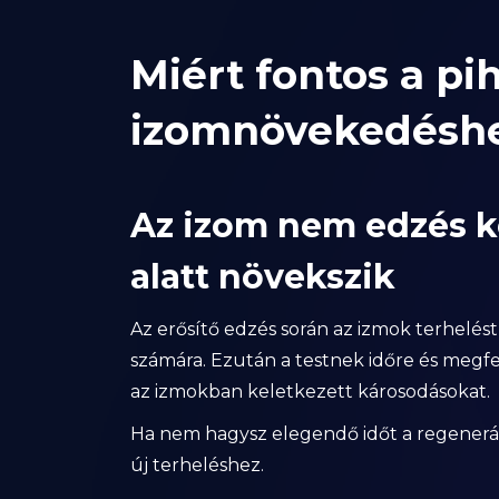
Miért fontos a p
izomnövekedésh
Az izom nem edzés 
alatt növekszik
Az erősítő edzés során az izmok terhelés
számára. Ezután a testnek időre és megfe
az izmokban keletkezett károsodásokat.
Ha nem hagysz elegendő időt a regenerác
új terheléshez.