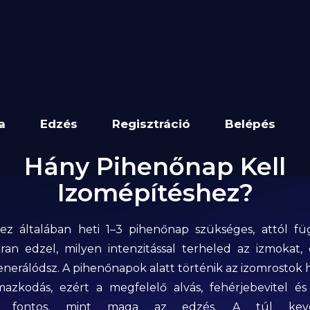
a
Edzés
Regisztráció
Belépés
Hány Pihenőnap Kell
Izomépítéshez?
ez általában heti 1–3 pihenőnap szükséges, attól f
ran edzel, milyen intenzitással terheled az izmokat,
nerálódsz. A pihenőnapok alatt történik az izomrostok h
mazkodás, ezért a megfelelő alvás, fehérjebevitel és
n fontos, mint maga az edzés. A túl kev