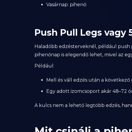
Vasárnap: pihenő
Push Pull Legs vagy 
Haladóbb edzésterveknél, például push p
pihenőnap is elegendő lehet, mivel az eg
Például:
Mell és váll edzés után a következő
Egy adott izomcsoport akár 48–72 ór
A kulcs nem a lehető legtöbb edzés, hane
Mit csinálj a pih