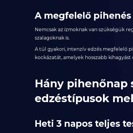
A megfelelő pihenés 
Nemcsak az izmoknak van szükségük rege
szalagoknak is.
A túl gyakori, intenzív edzés megfelelő p
kockázatát, amelyek hosszabb kihagyást
Hány pihenőnap 
edzéstípusok mel
Heti 3 napos teljes t