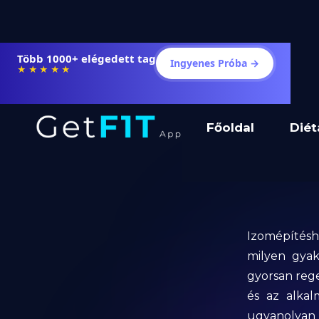
Több 1000+ elégedett tag
Ingyenes Próba →
★★★★★
Főoldal
Diét
Izomépítésh
milyen gyak
gyorsan rege
és az alkal
ugyanolya