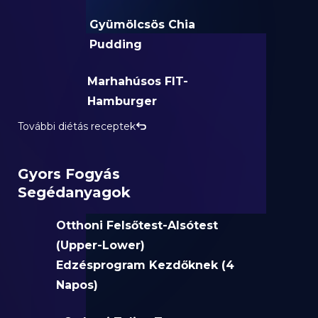
Gyümölcsös Chia
Pudding
Marhahúsos FIT-
Hamburger
További diétás receptek
Gyors Fogyás
Segédanyagok
Otthoni Felsőtest-Alsótest
(Upper-Lower)
Edzésprogram Kezdőknek (4
Napos)