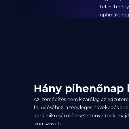
teljesítmén
optimális re
Hány pihenőnap k
Az izomépítés nem kizárólag az edzőterem
fejlődéséhez, a tényleges növekedés a reg
apró mikrosérüléseket szenvednek, majd a
izomszövetet.