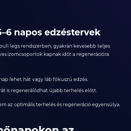
5–6 napos edzéstervek
ull legs rendszerben, gyakran kevesebb teljes
yes izomcsoportok kapnak időt a regenerációra.
 nap lehet hát vagy láb fókuszú edzés.
át is regenerálódhat újabb terhelés előtt.
m az optimális terhelés és regeneráció egyensúlya.
enőnapokon az