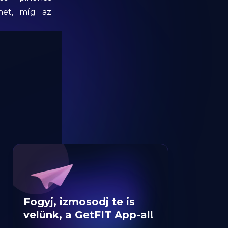
thet, míg az
Fogyj, izmosodj te is
velünk, a GetFIT App-al!