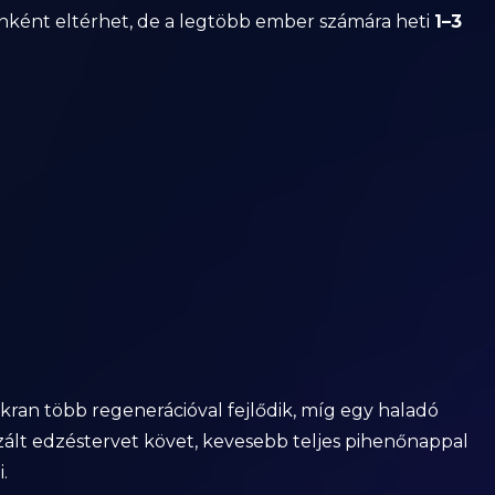
ként eltérhet, de a legtöbb ember számára heti
1–3
akran több regenerációval fejlődik, míg egy haladó
zált edzéstervet követ, kevesebb teljes pihenőnappal
.