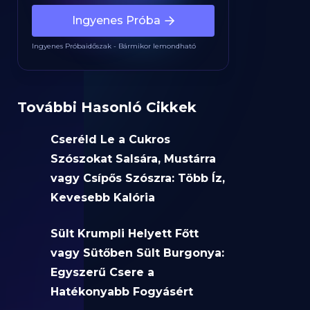
Ingyenes Próba
Ingyenes Próbaidőszak - Bármikor lemondható
További Hasonló Cikkek
Cseréld Le a Cukros
Szószokat Salsára, Mustárra
vagy Csípős Szószra: Több Íz,
Kevesebb Kalória
Sült Krumpli Helyett Főtt
vagy Sütőben Sült Burgonya:
Egyszerű Csere a
Hatékonyabb Fogyásért