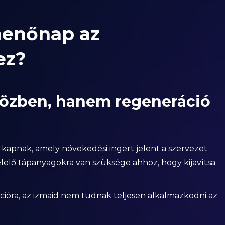
ihenőnap az
ez?
közben, hanem regeneráció
t kapnak, amely növekedési ingert jelent a szervezet
lelő tápanyagokra van szüksége ahhoz, hogy kijavítsa
ióra, az izmaid nem tudnak teljesen alkalmazkodni az