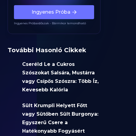
Ingyenes Próba
Ingyenes Próbaidőszak - Bármikor lemondható
További Hasonló Cikkek
Cseréld Le a Cukros
Szószokat Salsára, Mustárra
vagy Csípős Szószra: Több Íz,
Kevesebb Kalória
Sült Krumpli Helyett Főtt
vagy Sütőben Sült Burgonya:
Egyszerű Csere a
Hatékonyabb Fogyásért