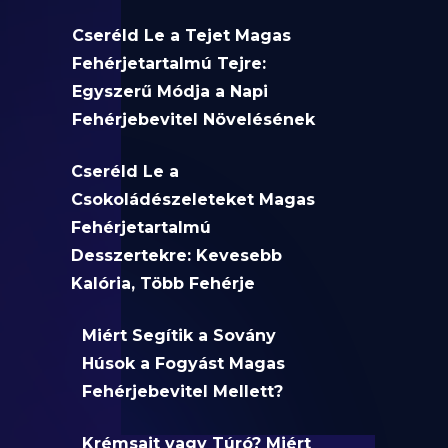
Cseréld Le a Tejet Magas
Fehérjetartalmú Tejre:
Egyszerű Módja a Napi
Fehérjebevitel Növelésének
Cseréld Le a
Csokoládészeleteket Magas
Fehérjetartalmú
Desszertekre: Kevesebb
Kalória, Több Fehérje
Miért Segítik a Sovány
Húsok a Fogyást Magas
Fehérjebevitel Mellett?
Krémsajt vagy Túró? Miért