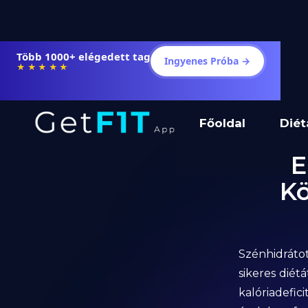
Több 1000+ elégedett tag
Ingyenes Próba →
★★★★★
Főoldal
Diét
E
Kö
Szénhidráto
sikeres diét
kalóriadefi