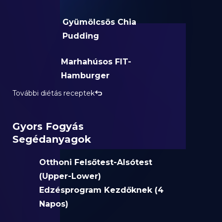
Gyümölcsös Chia
Pudding
Marhahúsos FIT-
Hamburger
További diétás receptek
Gyors Fogyás
Segédanyagok
Otthoni Felsőtest-Alsótest
(Upper-Lower)
Edzésprogram Kezdőknek (4
Napos)