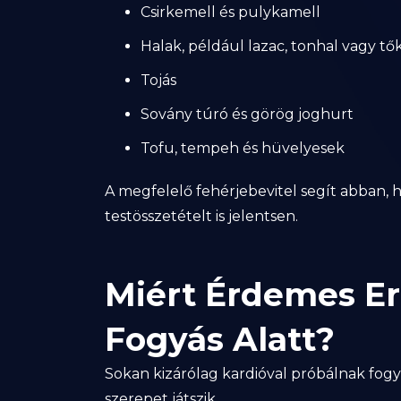
Csirkemell és pulykamell
Halak, például lazac, tonhal vagy tő
Tojás
Sovány túró és görög joghurt
Tofu, tempeh és hüvelyesek
A megfelelő fehérjebevitel segít abban, 
testösszetételt is jelentsen.
Miért Érdemes Er
Fogyás Alatt?
Sokan kizárólag kardióval próbálnak fogyn
szerepet játszik.