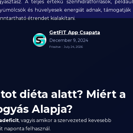
yasztasz. A teljes értékű szénhidrátforrások, például
yümölcsök és hüvelyesek energiát adnak, támogatják 
nntartható étrendet kialakítani.
GetFIT App Csapata
December 9, 2024
Frissítve :
July 24, 2026
ot diéta alatt? Miért a
Fogyás Alapja?
adeficit
, vagyis amikor a szervezeted kevesebb
t naponta felhasznál.