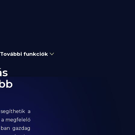
További funkciók
ás
obb
segíthetik a
m a megfelelő
agban gazdag