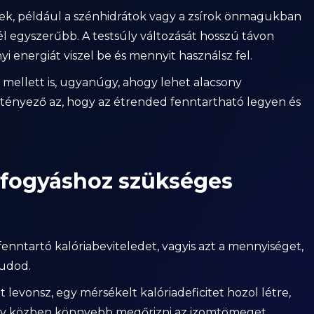
ek, például a szénhidrátok vagy a zsírok önmagukban
él egyszerűbb. A testsúly változását hosszú távon
 energiát viszel be és mennyit használsz fel.
mellett is, ugyanúgy, ahogy lehet alacsony
 tényező az, hogy az étrended fenntartható legyen és
 fogyáshoz szükséges
nntartó kalóriabeviteledet, vagyis azt a mennyiséget,
tudod.
 levonsz, egy mérsékelt kalóriadeficitet hozol létre,
ogy közben könnyebb megőrizni az izomtömeget.