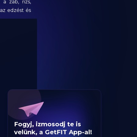
 a zab, rizs,
az edzést és
Fogyj, izmosodj te is
velünk, a GetFIT App-al!