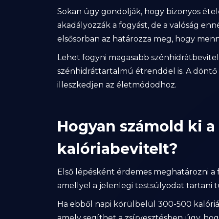
Sokan úgy gondolják, hogy bizonyos étel
akadályozzák a fogyást, de a valóság enn
elsősorban az határozza meg, hogy mennyi
Lehet fogyni magasabb szénhidrátbevitel 
szénhidráttartalmú étrenddel is. A döntő
illeszkedjen az életmódodhoz.
Hogyan számold ki a
kalóriabevitelt?
Első lépésként érdemes meghatározni a fe
amellyel a jelenlegi testsúlyodat tartani 
Ha ebből napi körülbelül 300-500 kalóriát
amely segíthet a zsírvesztésben úgy, h