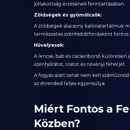
jóllakottság érzésének fenntartásában.
Zöldségek és gyümölcsök:
A zöldségek alacsony kalóriatartalmuk m
természetes szénhidrátforrásként fontos 
Hüvelyesek:
A lencse, bab és csicseriborsó különösen 
szénhidrátot, rostot és növényi fehérjét.
A fogyás alatt tehát nem kell száműznöd 
az étrended teljes egyensúlya.
Miért Fontos a Fe
Közben?