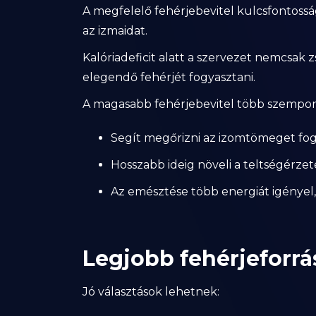
A megfelelő fehérjebevitel kulcsfontoss
az izmaidat.
Kalóriadeficit alatt a szervezet nemcsak z
elegendő fehérjét fogyasztani.
A magasabb fehérjebevitel több szempont
Segít megőrizni az izomtömeget fogy
Hosszabb ideig növeli a teltségérzet
Az emésztése több energiát igényel,
Legjobb fehérjeforr
Jó választások lehetnek: