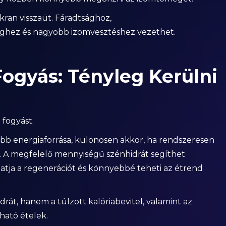
ran visszaüt. Fáradtsághoz,
ghez és nagyobb izomvesztéshez vezethet.
Fogyás: Tényleg Kerülni
fogyást.
abb energiaforrása, különösen akkor, ha rendszeresen
l. A megfelelő mennyiségű szénhidrát segíthet
atja a regenerációt és könnyebbé teheti az étrend
át, hanem a túlzott kalóriabevitel, valamint az
ható ételek.