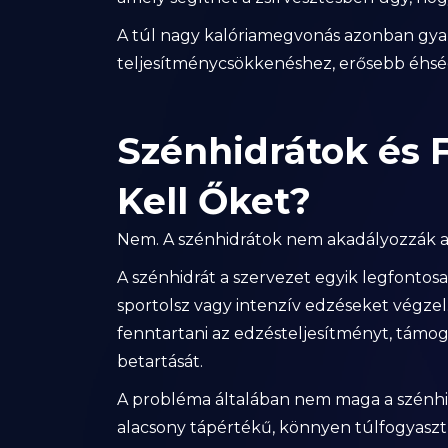
A túl nagy kalóriamegvonás azonban gyak
teljesítménycsökkenéshez, erősebb éhsé
Szénhidrátok és 
Kell Őket?
Nem. A szénhidrátok nem akadályozzák a 
A szénhidrát a szervezet egyik legfontos
sportolsz vagy intenzív edzéseket végze
fenntartani az edzésteljesítményt, támog
betartását.
A probléma általában nem maga a szénhidr
alacsony tápértékű, könnyen túlfogyaszt