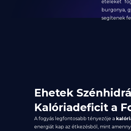
ételeket fog
burgonya, g
segítenek fe
Ehetek Szénhidrát
Kalóriadeficit a 
A fogyás legfontosabb tényezője a
kalóri
energiát kap az étkezésből, mint amennyi