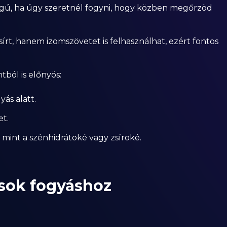
ágú, ha úgy szeretnél fogyni, hogy közben megőrzöd
sírt, hanem izomszövetet is felhasználhat, ezért fontos
ból is előnyös:
ás alatt.
et.
 mint a szénhidrátoké vagy zsíroké.
ások fogyáshoz