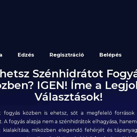
a
Edzés
Regisztráció
Belépés
hetsz Szénhidrátot Fogy
zben? IGEN! Íme a Legj
Választások!
t fogyás közben is ehetsz, sőt a megfelelő források 
át. A fogyás alapja nem a szénhidrátok elhagyása, hane
cit kialakítása, miközben elegendő fehérjét és tápany