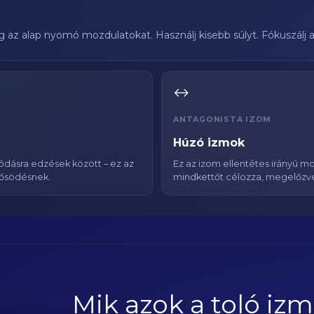
az alap nyomó mozdulatokat. Használj kisebb súlyt. Fókuszálj a 
↔️
ANTAGONISTA IZOM
Húzó izmok
ódásra edzések között – ez az
Ez az izom ellentétes irányú 
rősödésnek.
mindkettőt célozza, megelőzve 
Mik azok a toló izm