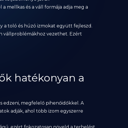
l a mellkas és a váll formája adja meg a
y a toló és húzó izmokat együtt fejleszd.
en vállproblémákhoz vezethet. Ezért
tők hatékonyan a
s edzeni, megfelelő pihenőidőkkel. A
tok adják, ahol több izom egyszerre
ságú, ezért fokozatosan növeld a terhelést.