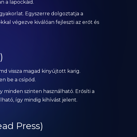
an a lapockáid.
gyakorlat. Egyszerre dolgoztatja a
okkal végezve kiválóan fejleszti az erőt és
)
d vissza magad kinyújtott karig.
en be a csípőd.
ly minden szinten használható. Erősíti a
lható, így mindig kihívást jelent.
ad Press)