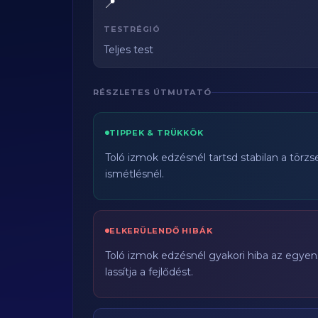
📍
TESTRÉGIÓ
Teljes test
RÉSZLETES ÚTMUTATÓ
TIPPEK & TRÜKKÖK
Toló izmok edzésnél tartsd stabilan a törzs
ismétlésnél.
ELKERÜLENDŐ HIBÁK
Toló izmok edzésnél gyakori hiba az egyen
lassítja a fejlődést.