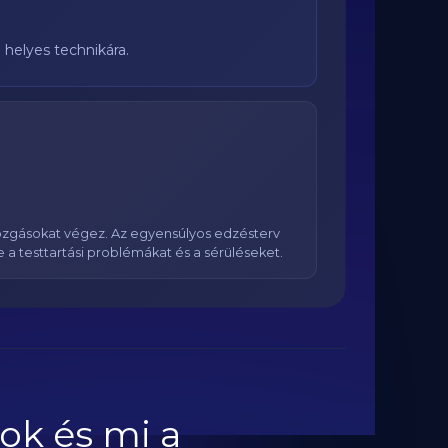
helyes technikára.
mozgásokat végez. Az egyensúlyos edzésterv
a testtartási problémákat és a sérüléseket.
ok és mi a