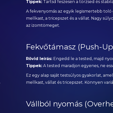
Tippek:
Tartsd feszesen a törzsed és stabil
A fekvenyomás az egyik legismertebb toló 
mellkast, a tricepszet és a vállat. Nagy súly
az izomtömeget.
Fekvőtámasz (Push-Up
Rövid leírás:
Engedd le a tested, majd nyom
Tippek:
A tested maradjon egyenes, ne ess
Ez egy alap saját testsúlyos gyakorlat, ame
mellkast, vállat és tricepszet. Könnyen variá
p
Vállból nyomás (Overhe