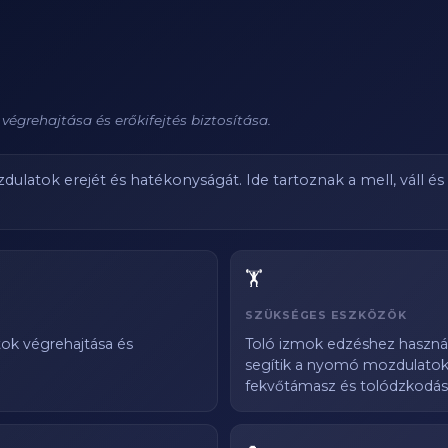
égrehajtása és erőkifejtés biztosítása.
ulatok erejét és hatékonyságát. Ide tartoznak a mell, váll és 
🏋️
SZÜKSÉGES ESZKÖZÖK
ok végrehajtása és
Toló izmok edzéshez használj
segítik a nyomó mozdulatok 
fekvőtámasz és tolódzkodás 