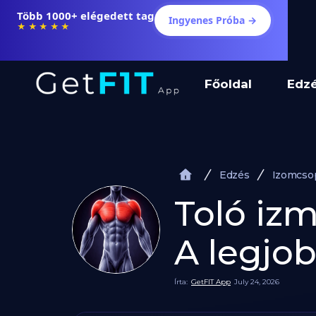
Több 1000+ elégedett tag
Ingyenes Próba →
★★★★★
Főoldal
Edz
Edzés
Izomcso
Toló iz
A legjob
Írta:
GetFIT App
July 24, 2026