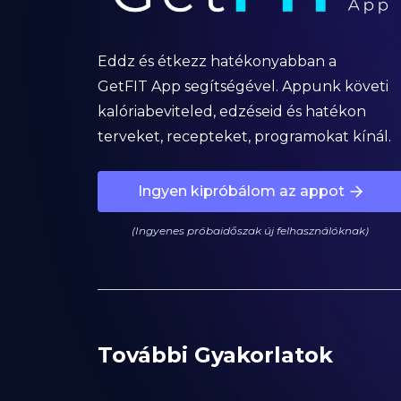
Eddz és étkezz hatékonyabban a
GetFIT App segítségével. Appunk követi
kalóriabeviteled, edzéseid és hatékon
terveket, recepteket, programokat kínál.
Ingyen kipróbálom az appot
(Ingyenes próbaidőszak új felhasználóknak)
További Gyakorlatok