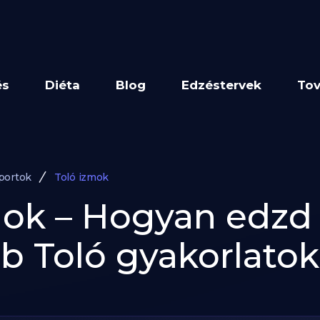
és
Diéta
Blog
Edzéstervek
Tov
portok
Toló izmok
mok – Hogyan edzd
b Toló gyakorlatok