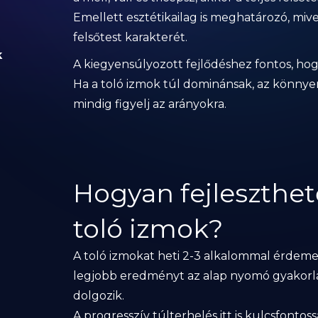
Emellett esztétikailag is meghatározó, mive
felsőtest karakterét.
k
A kiegyensúlyozott fejlődéshez fontos, hog
Ha a toló izmok túl dominánsak, az könny
mindig figyelj az arányokra.
Hogyan fejleszthe
toló izmok?
A toló izmokat heti 2-3 alkalommal érdeme
legjobb eredményt az alap nyomó gyakorla
dolgozik.
A progresszív túlterhelés itt is kulcsfontos