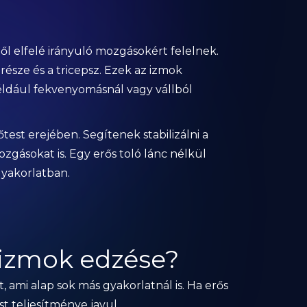
ől elfelé irányuló mozgásokért felelnek.
 része és a tricepsz. Ezek az izmok
dául fekvenyomásnál vagy vállból
test erejében. Segítenek stabilizálni a
zgásokat is. Egy erős toló lánc nélkül
gyakorlatban.
ó izmok edzése?
, ami alap sok más gyakorlatnál is. Ha erős
est teljesítménye javul.