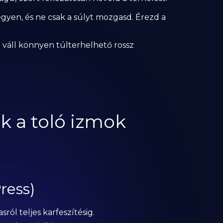
egyen, és ne csak a súlyt mozgasd. Érezd a
 váll könnyen túlterhelhető rossz
k a toló izmok
ress)
ról teljes karfeszítésig.