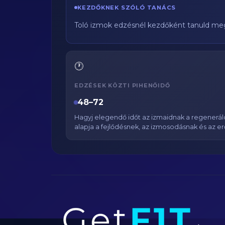
KEZDŐKNEK SZÓLÓ TANÁCS
Toló izmok edzésnél kezdőként tanuld meg 
🕐
EDZÉSEK KÖZTI PIHENŐIDŐ
48–72
Hagyj elegendő időt az izmaidnak a regenerál
alapja a fejlődésnek, az izmosodásnak és az e