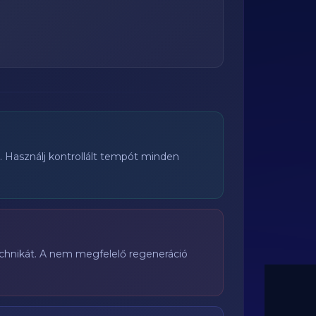
e. Használj kontrollált tempót minden
echnikát. A nem megfelelő regeneráció