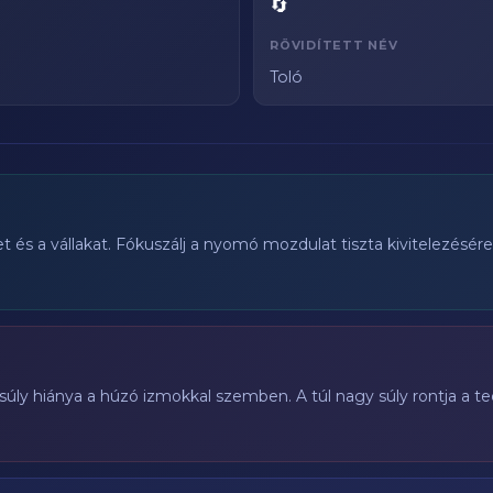
🔄
RÖVIDÍTETT NÉV
Toló
et és a vállakat. Fókuszálj a nyomó mozdulat tiszta kivitelezésér
súly hiánya a húzó izmokkal szemben. A túl nagy súly rontja a t