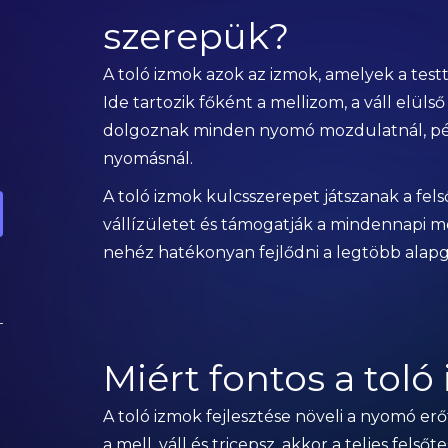
szerepük?
A toló izmok azok az izmok, amelyek a testt
Ide tartozik főként a mellizom, a váll elülső
dolgoznak minden nyomó mozdulatnál, pél
nyomásnál.
A toló izmok kulcsszerepet játszanak a felső
vállízületet és támogatják a mindennapi mo
nehéz hatékonyan fejlődni a legtöbb alap
Miért fontos a tol
A toló izmok fejlesztése növeli a nyomó erőt
a mell, váll és tricepsz, akkor a teljes felsőt