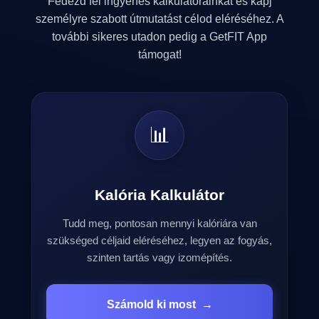
Fedezd fel ingyenes kalkulátorainkat és kapj
személyre szabott útmutatást célod eléréséhez. A
további sikeres utadon pedig a GetFIT App
támogat!
📊
Kalória Kalkulátor
Tudd meg, pontosan mennyi kalóriára van
szükséged céljaid eléréséhez, legyen az fogyás,
szinten tartás vagy izomépítés.
Számold ki most
→