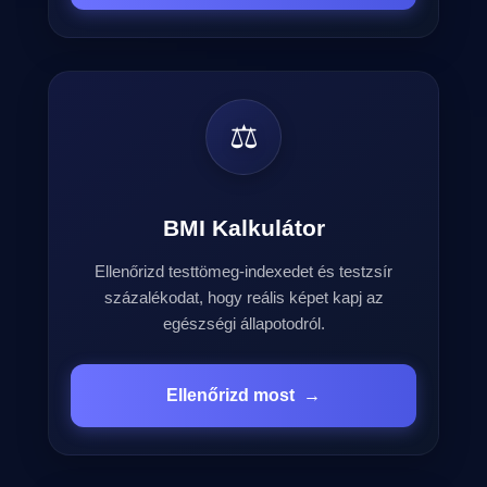
⚖️
BMI Kalkulátor
Ellenőrizd testtömeg-indexedet és testzsír
százalékodat, hogy reális képet kapj az
egészségi állapotodról.
Ellenőrizd most
→