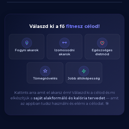
Válaszd ki a fő
fitnesz célod!
Fogyni akarok
Izomosodni
Egészséges
akarok
életmód
Tömegnövelés
Jobb állóképesség
Kattints arra amit el akarsz érni! Válaszd ki a célod és mi
elkészítjük a
saját alakformáló és kalória tervedet
— amit
az appban tudsz használni és elérni a célodat. 🎯