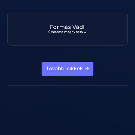
Formás Vádli
Útmutató megnyitása →
További cikkek