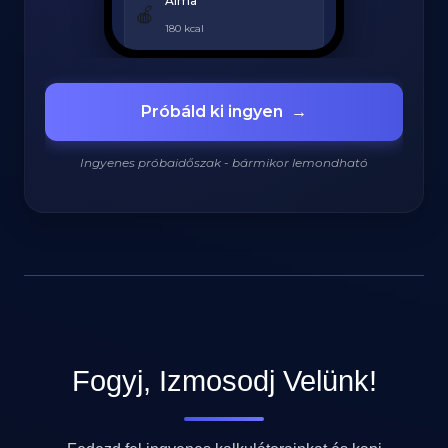
Alma
🍎
180 kcal
Grillezett csirke
🍗
Próbáld ki ingyen
→
420 kcal
Ingyenes próbaidőszak - bármikor lemondható
920
/
2200
kcal
Fogyj, Izmosodj Velünk!