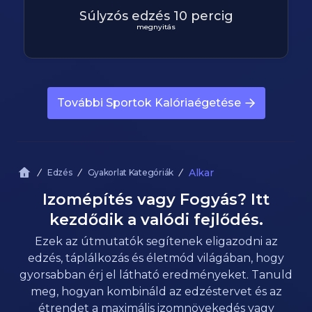
Súlyzós edzés 10 percig
megnyitás
További Sportok Kalóriaégetése
Alkar
Edzés
Gyakorlat Kategóriák
Izomépítés vagy Fogyás? Itt
kezdődik a valódi fejlődés.
Ezek az útmutatók segítenek eligazodni az
edzés, táplálkozás és életmód világában, hogy
gyorsabban érj el látható eredményeket. Tanuld
meg, hogyan kombináld az edzéstervet és az
étrendet a maximális izomnövekedés vagy