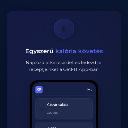
📱
Egyszerű
kalória követés
Naplózd étkezéseidet és fedezd fel
receptjeinket a GetFIT App-ban!
Ma
Cézár saláta
🥗
320 kcal