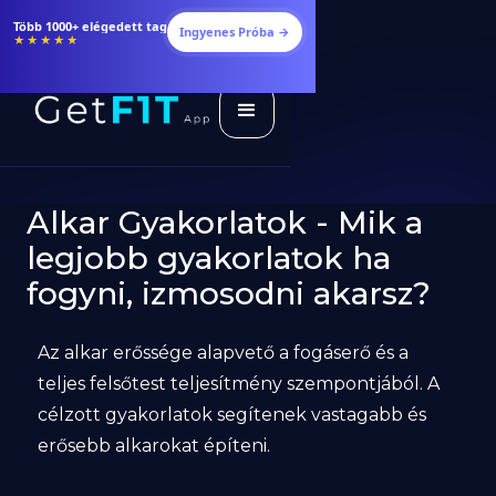
Étrendek, receptek és edzéstervek
Ingyenes Próba →
★★★★★
Alkar Gyakorlatok - Mik a
legjobb gyakorlatok ha
fogyni, izmosodni akarsz?
Az alkar erőssége alapvető a fogáserő és a
teljes felsőtest teljesítmény szempontjából. A
célzott gyakorlatok segítenek vastagabb és
erősebb alkarokat építeni.