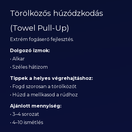
Törölközős húzódzkodás
(Towel Pull-Up)
Extrém fogáserő fejlesztés.
Dolgozó izmok:
• Alkar
• Széles hátizom
Tippek a helyes végrehajtáshoz:
• Fogd szorosan a törölközőt
• Húzd a mellkasod a rúdhoz
Ajánlott mennyiség:
• 3–4 sorozat
• 4–10 ismétlés