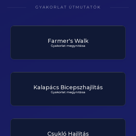
GYAKORLAT ÚTMUTATÓK
Farmer's Walk
Gyakorlat megynitása
Kalapács Bicepszhajlítás
Gyakorlat megynitása
Csukló Hajlítás