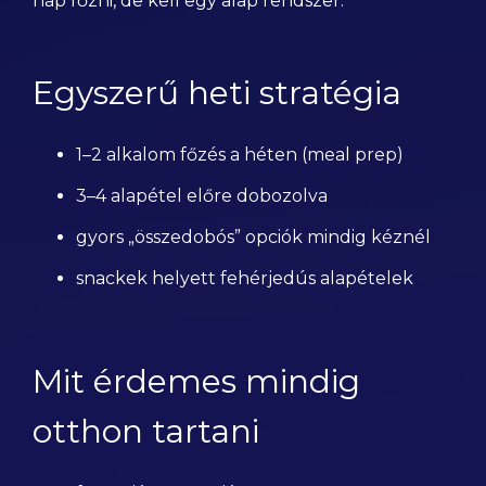
nap főzni, de kell egy alap rendszer.
Egyszerű heti stratégia
1–2 alkalom főzés a héten (meal prep)
3–4 alapétel előre dobozolva
gyors „összedobós” opciók mindig kéznél
snackek helyett fehérjedús alapételek
Mit érdemes mindig
otthon tartani