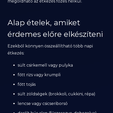
megoldható az étkezés főzés nélkül.
Alap ételek, amiket
érdemes előre elkészíteni
Ezekből könnyen összeállítható több napi
étkezés:
sült csirkemell vagy pulyka
főtt rizs vagy krumpli
főtt tojás
sült zöldségek (brokkoli, cukkini, répa)
lencse vagy csicseriborsó