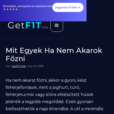
Étrendek, receptek és edzéstervek
Ingyenes Próba →
★★★★★
Mit Egyek Ha Nem Akarok
Főzni
Írta:
GetFIT App
July 24, 2026
Ha nem akarsz főzni, akkor a gyors, kész
fehérjeforrások, mint a joghurt, túró,
fehérjeturmix vagy előre elkészített húsok
jelentik a legjobb megoldást. Ezek gyorsan
beilleszthetők a napi étrendbe. A cél a minimális