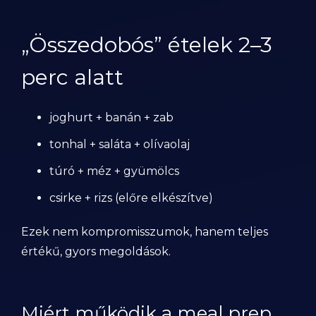
„Összedobós” ételek 2–3
perc alatt
joghurt + banán + zab
tonhal + saláta + olívaolaj
túró + méz + gyümölcs
csirke + rizs (előre elkészítve)
Ezek nem kompromisszumok, hanem teljes
értékű, gyors megoldások.
Miért működik a meal prep