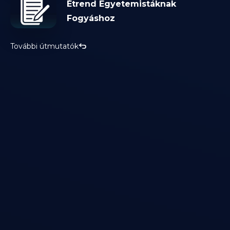
Étrend Egyetemistáknak
Fogyáshoz
További útmutatók