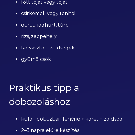
főtt tojás vagy tojás
csirkemell vagy tonhal
görög joghurt, túró
rizs, zabpehely
fagyasztott zöldségek
gyümölcsök
Praktikus tipp a
dobozoláshoz
külön dobozban fehérje + köret + zöldség
2–3 napra előre készítés