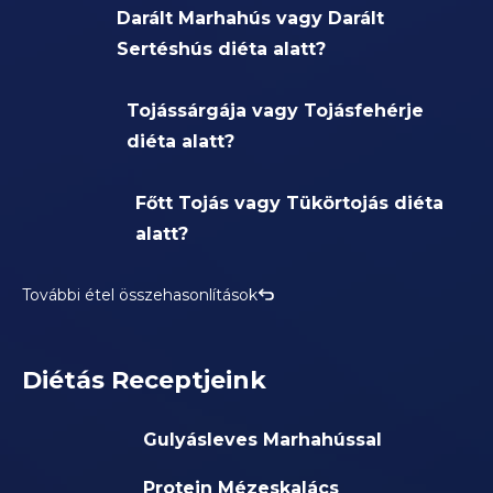
Darált Marhahús vagy Darált
Sertéshús diéta alatt?
Tojássárgája vagy Tojásfehérje
diéta alatt?
Főtt Tojás vagy Tükörtojás diéta
alatt?
További étel összehasonlítások
Diétás Receptjeink
Gulyásleves Marhahússal
Protein Mézeskalács