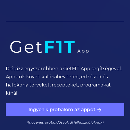
Diétázz egyszerűbben a GetFIT App segítségével.
Appunk követi kalóriabeviteled, edzéseid és
hatékony terveket, recepteket, programokat
kínál.
Ingyen kipróbálom az appot
(Ingyenes próbaidőszak új felhasználóknak)