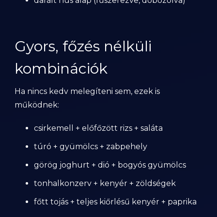
darált hús alap (fűszerezve, dobozolva)
Gyors, főzés nélküli
kombinációk
Ha nincs kedv melegíteni sem, ezek is
működnek:
csirkemell + előfőzött rizs + saláta
túró + gyümölcs + zabpehely
görög joghurt + dió + bogyós gyümölcs
tonhalkonzerv + kenyér + zöldségek
főtt tojás + teljes kiőrlésű kenyér + paprika