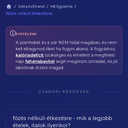
Diéta és Étrend
Mit Egyek Ha
főzés nélküli étkezésre
FIGYELEM!
A szénhidrát és a zsír NEM hízlal magában, és nem
kell elhagynod őket ha fogyni akarsz. A fogyáshoz
kalóriadeficit
szükséges és emellett a megfelelő
napi
fehérjebevitel
segít megőrizni izmaidat, és jól
lakottnak érzeni magad.
GYAKORI KÉRDÉSEK
főzés nélküli étkezésre - mik a legjobb
ételek, italok ilyenkor?