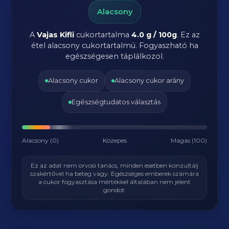
Alacsony
A
Vajas Kifli
cukortartalma
4.0 g / 100g
. Ez az
étel alacsony cukortartalmú. Fogyaszható ha
egészségesen táplálkozol.
Alacsony cukor
Alacsony cukor arány
Egészségtudatos választás
Alacsony (0)
Közepes
Magas (100)
Ez az adat nem orvosi tanács, minden esetben konzultálj
szakértővel ha beteg vagy. Egészséges emberek számára
a cukor fogyasztása mértékkel általában nem jelent
gondot.