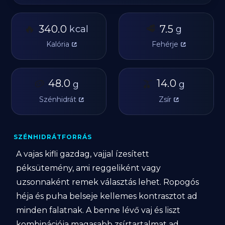
🔥
🥩
340.0
7.5
kcal
g
Kalória
Fehérje
🥔
48.0
🫒
14.0
g
g
Szénhidrát
Zsír
SZÉNHIDRÁTFORRÁS
A vajas kifli gazdag, vajjal ízesített
péksütemény, ami reggeliként vagy
uzsonnaként remek választás lehet. Ropogós
héja és puha belseje kellemes kontrasztot ad
minden falatnak. A benne lévő vaj és liszt
kombinációja magasabb zsírtartalmat ad,