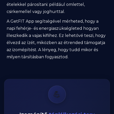
ételekkel párosítani: például omlettel,
csirkemellel vagy joghurttal.
A GetFIT App segítségével mérheted, hogy a
napi fehérje- és energiaszükségleted hogyan
illeszkedik a vajas kiflihez. Ez lehetővé teszi, hogy
élvezd az ízét, miközben az étrended támogatja
az izomépítést. A lényeg, hogy tudd mikor és
milyen társításban fogyasztod.
💪