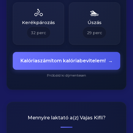
🚴
🏊
Kerékpározás
Úszás
32
perc
29
perc
Kalóriaszámítom kalóriabevitelem!
→
Próbáld ki díjmentesen
Mennyire laktató a(z)
Vajas Kifli
?