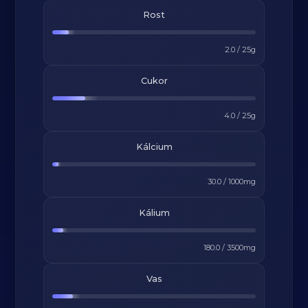
Rost
2.0
/
25
g
Cukor
4.0
/
25
g
Kálcium
30.0
/
1000
mg
Kálium
180.0
/
3500
mg
Vas