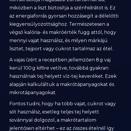
miközben a liszt biztosítja a szénhidrátot is. Ez
az energiaforrás gyorsan hozzásegít a délelőtti
kiegyensúlyozottsághoz. Természetesen a
végső kalória- és makróérték függ attól, hogy
mennyi vajat használsz, és milyen márkájú
lisztet, tejport vagy cukrot tartalmaz az étel.
A vajas ízért a receptben jellemzően 8 g vaj
kerül 100 g kiflire vetítve, továbbá gyakran
használnak tej helyett víz-tej keveréket. Ezek
alapján kalkuláltuk a makrótápanyagokat és
mikrotápanyagokat.
Fontos tudni, hogy ha több vajat, cukrot vagy
sót használsz, esetleg teljes tej helyett
sovánnyal dolgozol, a makrótartalom
jelentősen eltérhet – ez az összes ételnél így