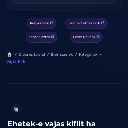
Kenyérfélék
Szénhidrátforrások
Fehér Lisztes
Fehér Pékárú
Diéta és Étrend
Élelmiszerek
Kategóriák
Vajas Kifli
Ehetek‑e vajas kiflit ha