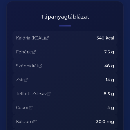
Tápanyagtáblázat
Kalória (KCAL)
340
kcal
Fehérje
7.5
g
Szénhidrát
48
g
Zsír
14
g
Telített Zsírsav
8.5
g
Cukor
4
g
Kálcium
30.0
mg