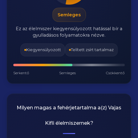
Semleges
Ez az élelmiszer kiegyensúlyozott hatással bír a
gyulladásos folyamatokra nézve.
Kiegyensúlyozott
Telített zsírt tartalmaz
Serkentő
Semleges
Csökkentő
Milyen magas a fehérjetartalma a(z)
Vajas
Kifli
élelmiszernek?