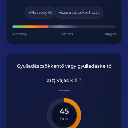
Alacsony GI
Lassú vércukor hatás
Alacsony
Közepes
Magas
Gyulladáscsökkentő vagy gyulladáskeltő
a(z)
Vajas Kifli
?
45
/ 100