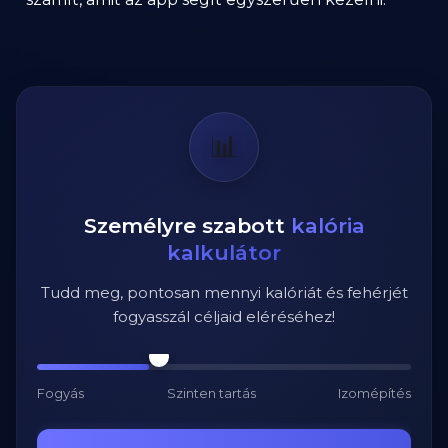
📊
Személyre szabott
kalória
kalkulátor
Tudd meg, pontosan mennyi kalóriát és fehérjét
fogyasszál céljaid eléréséhez!
Fogyás
Szinten tartás
Izomépítés