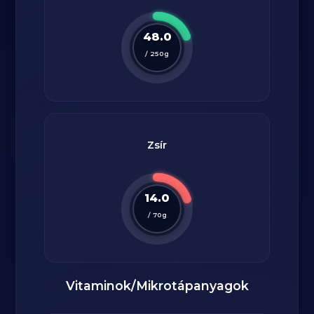
48.0
/
250
g
Zsír
14.0
/
70
g
Vitaminok/Mikrotápanyagok