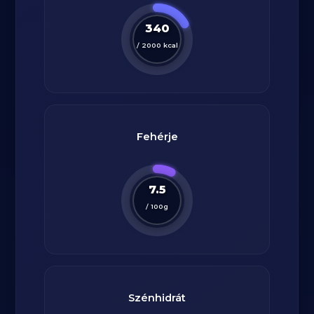
340
/
2000
kcal
Fehérje
7.5
/
100
g
Szénhidrát