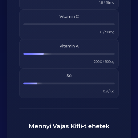
1.8
/
18
mg
Vitamin C
0
/
90
mg
Vitamin A
200.0
/
900
μg
Só
0.9
/
6
g
Mennyi
Vajas Kifli
-t ehetek