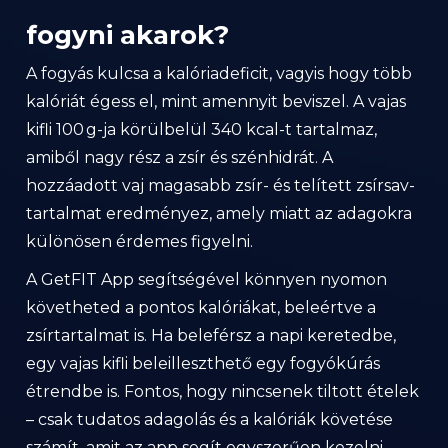
fogyni akarok?
A fogyás kulcsa a kalóriadeficit, vagyis hogy több
kalóriát égess el, mint amennyit beviszel. A vajas
kifli 100 g-ja körülbelül 340 kcal-t tartalmaz,
amiből nagy rész a zsír és szénhidrát. A
hozzáadott vaj magasabb zsír- és telített zsírsav-
tartalmat eredményez, amely miatt az adagokra
különösen érdemes figyelni.
A GetFIT App segítségével könnyen nyomon
követheted a pontos kalóriákat, beleértve a
zsírtartalmat is. Ha beleférsz a napi keretedbe,
egy vajas kifli beleilleszthető egy fogyókúrás
étrendbe is. Fontos, hogy nincsenek tiltott ételek
– csak tudatos adagolás és a kalóriák követése
számít, amit az app segít egyszerűen kezelni.