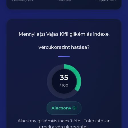
Mennyi a(z)
Vajas Kifli
glikémiás indexe,
vércukorszint hatása?
35
/ 100
Alacsony GI
Alacsony glikémiás indexű étel. Fokozatosan
emeli a vércukorszintet.