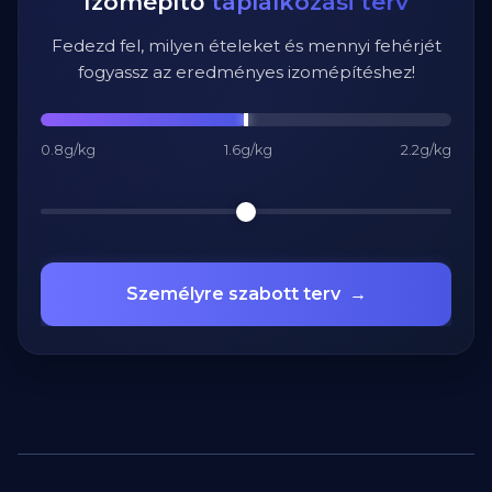
Izomépítő
táplálkozási terv
Fedezd fel, milyen ételeket és mennyi fehérjét
fogyassz az eredményes izomépítéshez!
0.8g/kg
1.6g/kg
2.2g/kg
Személyre szabott terv
→