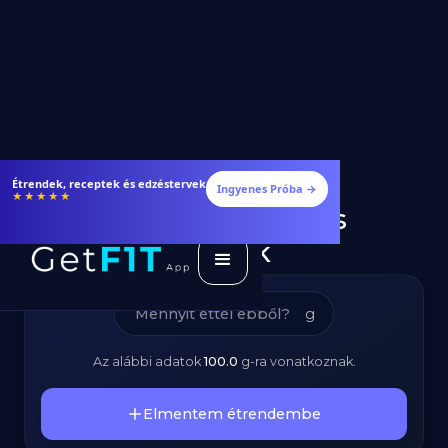
Vajas Kifli –
Étrendek, receptek és edzéstervek
Ingyenes Próba →
★★★★★
Kalóriatartalom és
Tápanyagok
g
Az alábbi adatok
100.0
g
-ra vonatkoznak.
Elmentem étrendembe