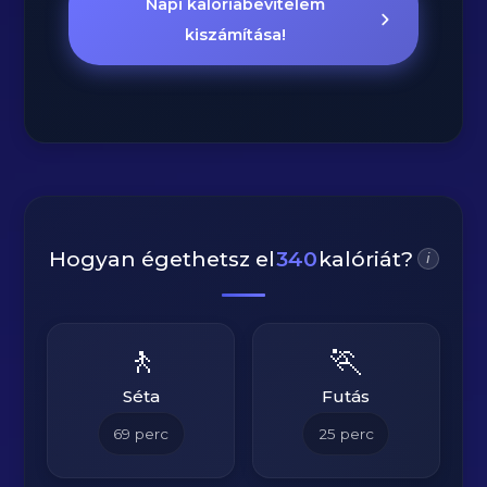
Napi kalóriabevitelem
kiszámítása!
Hogyan égethetsz el
340
kalóriát?
i
🚶
🏃
Séta
Futás
69
perc
25
perc