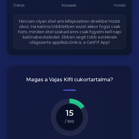
Diétás
Közepes
Hizlaló
Nincsen olyan étel ami kifejezetten direktbe hízást
okoz. Ha kalória többletben eszel akkor fogsz csak
hízni, minden étel szabad enni csak figyelni kell napi
kalóriabeviteledet. Ebben segít több ezreknek
világszerte applikációnk is, a GetFIT App!
Magas a
Vajas Kifli
cukortartalma?
15
/ 100