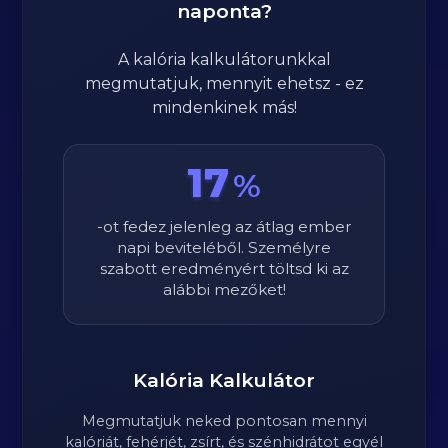
naponta?
A kalória kalkulátorunkkal
megmutatjuk, mennyit ehetsz - ez
mindenkinek más!
17
%
-ot fedez jelenleg az átlag ember
napi beviteléből. Személyre
szabott eredményért töltsd ki az
alábbi mezőket!
Kalória Kalkulátor
Megmutatjuk neked pontosan mennyi
kalóriát, fehérjét, zsírt, és szénhidrátot egyél