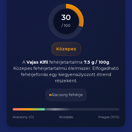
30
/ 100
Közepes
A
Vajas Kifli
fehérjetartalma
7.5 g / 100g
.
Közepes fehérjetartalmú élelmiszer. Elfogadható
fehérjeforrás egy kiegyensúlyozott étrend
részeként.
Alacsony fehérje
Alacsony (0)
Közepes
Magas (100)