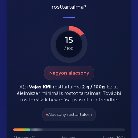
rosttartalma?
15
/ 100
Nagyon alacsony
A(z)
Vajas Kifli
rosttartalma
2 g / 100g
.
Ez az
élelmiszer minimális rostot tartalmaz. További
rostforrások bevonása javasolt az étrendbe.
Alacsony rosttartalom
Alacsony (0)
Közepes
Magas (100)