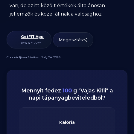
van, de az itt közölt értékek általánosan
jellemzők és közel állnak a valósághoz.
GetFIT App
Megosztás
írta a cikket.
Cikk utoljásra frissítve.:
July 24, 2026
Mennyit fedez
100
g
"
Vajas Kifli
" a
napi tápanyagbeviteledből?
Kalória