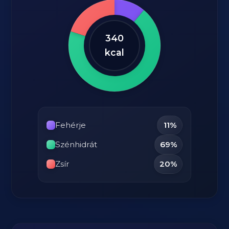
340
kcal
Fehérje
11%
Szénhidrát
69%
Zsír
20%