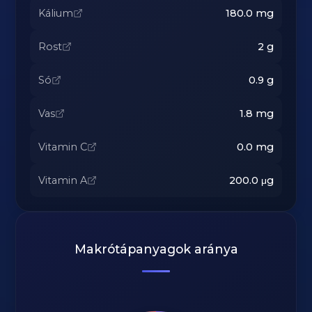
Kálium
180.0
mg
Rost
2
g
Só
0.9
g
Vas
1.8
mg
Vitamin C
0.0
mg
Vitamin A
200.0
μg
Makrótápanyagok aránya