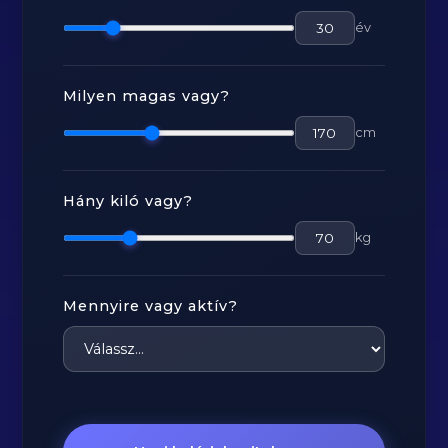
év
Milyen magas vagy?
cm
Hány kiló vagy?
kg
Mennyire vagy aktív?