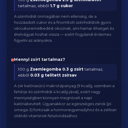
tartalmaz, ebből
1.7 g cukor
.
A szénhidrát önmagában nem ellenség, de a
hozzáadott cukor és a finomított szénhidrátok gyors
vércukoremelkedést okoznak, ami hamar éhséget és
ételvágyat hozhat vissza — ezért fogyásnál érdemes
figyelni az arányokra.
Mennyi zsírt tartalmaz?
100 g
Zsemlegomba
0.3 g zsírt
tartalmaz,
ebből
0.03 g telített zsírsav
.
A zsír kalóriasűrű makrotápanyag (9 kcal/g, szemben a
fehérje és szénhidrát 4 kcal/g-jával), ezért nagy
mennyiségben könnyen megnöveli a napi
kalóriabevitelt. Ugyanakkor az egészséges zsírok (pl.
omega-3) fontosak a hormonegyensúlyhoz és a zsírban
oldódó vitaminok felszívódásához.