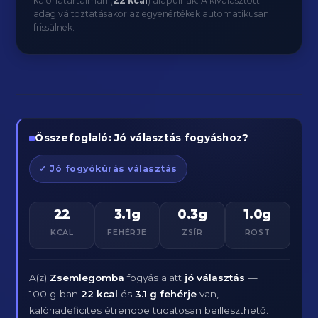
kalóriatartalmán (
22 kcal
) alapulnak. A kiválasztott
adag változtatásakor az egyenértékek automatikusan
frissülnek.
Összefoglaló: Jó választás fogyáshoz?
✓ Jó fogyókúrás választás
22
3.1g
0.3g
1.0g
KCAL
FEHÉRJE
ZSÍR
ROST
A(z)
Zsemlegomba
fogyás alatt
jó választás
—
100 g-ban
22 kcal
és
3.1 g fehérje
van,
kalóriadeficites étrendbe tudatosan beilleszthető.