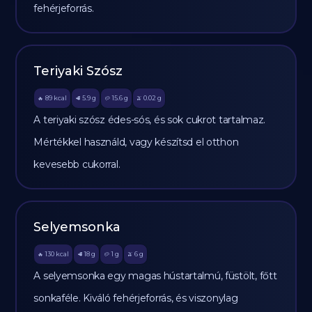
fehérjeforrás.
Teriyaki Szósz
89
kcal
5.9
g
15.6
g
0.02
g
🔥
🥩
🥔
🫒
A teriyaki szósz édes-sós, és sok cukrot tartalmaz.
Mértékkel használd, vagy készítsd el otthon
kevesebb cukorral.
Selyemsonka
130
kcal
18
g
1
g
6
g
🔥
🥩
🥔
🫒
A selyemsonka egy magas hústartalmú, füstölt, főtt
sonkaféle. Kiváló fehérjeforrás, és viszonylag