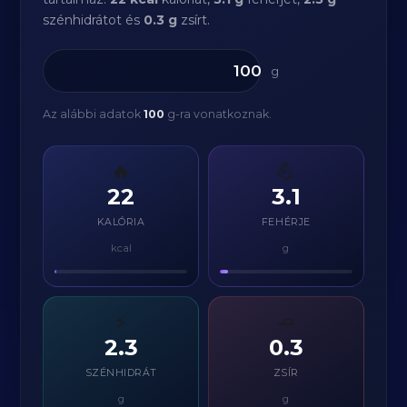
szénhidrátot és
0.3 g
zsírt.
g
Az alábbi adatok
100
g-ra vonatkoznak.
🔥
💪
22
3.1
KALÓRIA
FEHÉRJE
kcal
g
⚡
🧈
2.3
0.3
SZÉNHIDRÁT
ZSÍR
g
g