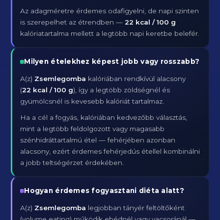
Az adagméretre érdemes odafigyelni, de napi szinten
is szerepelhet az étrendben —
22 kcal / 100 g
kalóriatartalma mellett a legtöbb napi keretbe belefér.
Milyen ételekhez képest jobb vagy rosszabb?
A(z)
Zsemlegomba
kalóriában rendkívül alacsony
(
22 kcal / 100 g
), így a legtöbb zöldségnél és
gyümölcsnél is kevesebb kalóriát tartalmaz.
Ha a cél a fogyás, kalóriában kedvezőbb választás,
mint a legtöbb feldolgozott vagy magasabb
szénhidráttartalmú étel — fehérjében azonban
alacsony, ezért érdemes fehérjedús étellel kombinálni
a jobb teltségérzet érdekében.
Hogyan érdemes fogyasztani diéta alatt?
A(z)
Zsemlegomba
legjobban tányér feltöltőként
(volume eating) működik ebédnél vagy vacsoránál —