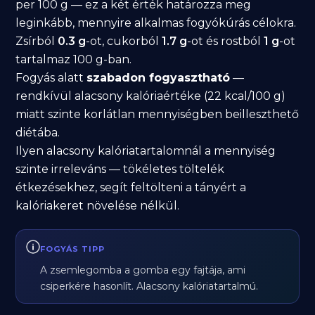
per 100 g — ez a két érték határozza meg
leginkább, mennyire alkalmas fogyókúrás célokra.
Zsírból
0.3 g
-ot, cukorból
1.7 g
-ot és rostból
1 g
-ot
tartalmaz 100 g-ban.
Fogyás alatt
szabadon fogyasztható
—
rendkívül alacsony kalóriaértéke (22 kcal/100 g)
miatt szinte korlátlan mennyiségben beilleszthető
diétába.
Ilyen alacsony kalóriatartalomnál a mennyiség
szinte irreleváns — tökéletes töltelék
étkezésekhez, segít feltölteni a tányért a
kalóriakeret növelése nélkül.
FOGYÁS TIPP
A zsemlegomba a gomba egy fajtája, ami
csiperkére hasonlít. Alacsony kalóriatartalmú.