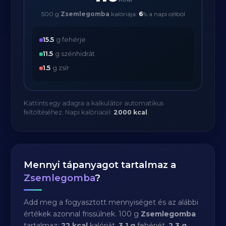
500 g
Zsemlegomba
kalóriája:
6
% a napi célból
15.5
g fehérje
11.5
g szénhidrát
1.5
g zsír
Kattints egy adagra a kalkulátor automatikus
feltöltéséhez. Napi kalóriacél:
2000 kcal
.
Mennyi tápanyagot tartalmaz a
Zsemlegomba
?
Add meg a fogyasztott mennyiséget és az alábbi
értékek azonnal frissülnek. 100 g
Zsemlegomba
tartalmaz:
22 kcal
kalóriát,
3.1 g
fehérjét,
2.3 g