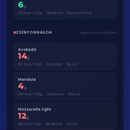
6
g
375 kcal / 100g · 13g fehérje · 60g szénhidrát
ZSÍRFORRÁSOK
ugyanannyi kalóriáért
Avokádó
14
g
160 kcal / 100g · 2g fehérje · 15g zsír
Mandula
4
g
579 kcal / 100g · 21g fehérje · 50g zsír
Mozzarella light
12
g
188 kcal / 100g · 18g fehérje · 13g zsír