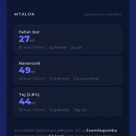
ITALOK
ugyanannyi kalóriáért
Fehér bor
27
ml
82 kcal / 100ml · 0g fehérje · 0g zsír
Narancslé
49
ml
45 kcal / 100ml · 0.7g fehérje · 10g szénhidrát
Tej (2,8%)
44
ml
50 kcal / 100ml · 3.4g fehérje · 2.8g zsír
Az értékek tájékoztató jellegűek, 100 g
Zsemlegomba