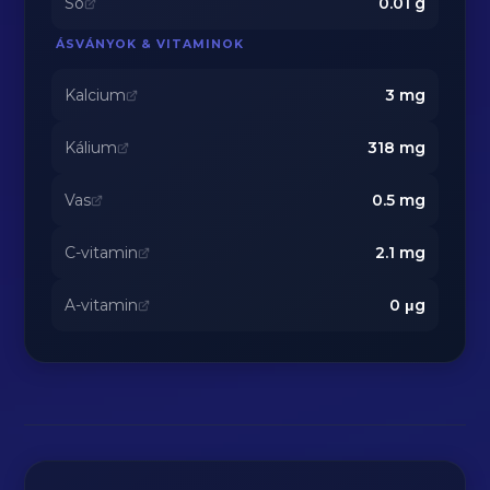
Só
0.01
g
ÁSVÁNYOK & VITAMINOK
Kalcium
3
mg
Kálium
318
mg
Vas
0.5
mg
C-vitamin
2.1
mg
A-vitamin
0
μg