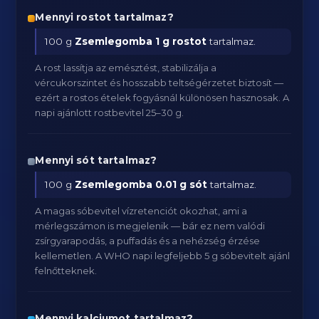
Mennyi rostot tartalmaz?
100 g
Zsemlegomba
1 g rostot
tartalmaz.
A rost lassítja az emésztést, stabilizálja a
vércukorszintet és hosszabb teltségérzetet biztosít —
ezért a rostos ételek fogyásnál különösen hasznosak. A
napi ajánlott rostbevitel 25–30 g.
Mennyi sót tartalmaz?
100 g
Zsemlegomba
0.01 g sót
tartalmaz.
A magas sóbevitel vízretenciót okozhat, ami a
mérlegszámon is megjelenik — bár ez nem valódi
zsírgyarapodás, a puffadás és a nehézség érzése
kellemetlen. A WHO napi legfeljebb 5 g sóbevitelt ajánl
felnőtteknek.
Mennyi kalciumot tartalmaz?