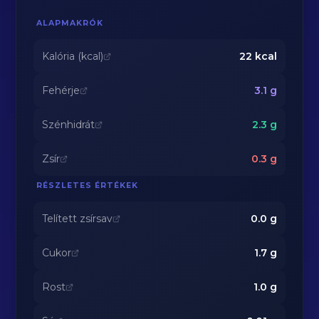
ALAPMAKRÓK
Kalória (kcal)
22
kcal
Fehérje
3.1
g
Szénhidrát
2.3
g
Zsír
0.3
g
RÉSZLETES ÉRTÉKEK
Telített zsírsav
0.0
g
Cukor
1.7
g
Rost
1.0
g