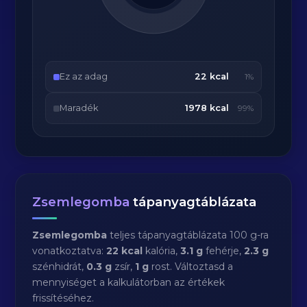
Ez az adag
22 kcal
1%
Maradék
1978 kcal
99%
Zsemlegomba
tápanyagtáblázata
Zsemlegomba
teljes tápanyagtáblázata 100 g-ra
vonatkoztatva:
22 kcal
kalória,
3.1 g
fehérje,
2.3 g
szénhidrát,
0.3 g
zsír,
1 g
rost. Változtasd a
mennyiséget a kalkulátorban az értékek
frissítéséhez.