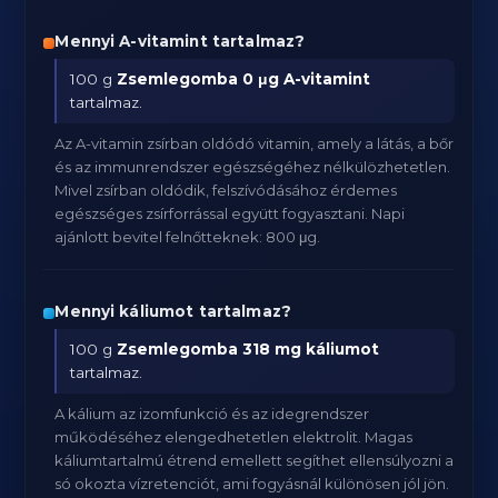
Mennyi A-vitamint tartalmaz?
100 g
Zsemlegomba
0 μg A-vitamint
tartalmaz.
Az A-vitamin zsírban oldódó vitamin, amely a látás, a bőr
és az immunrendszer egészségéhez nélkülözhetetlen.
Mivel zsírban oldódik, felszívódásához érdemes
egészséges zsírforrással együtt fogyasztani. Napi
ajánlott bevitel felnőtteknek: 800 μg.
Mennyi káliumot tartalmaz?
100 g
Zsemlegomba
318 mg káliumot
tartalmaz.
A kálium az izomfunkció és az idegrendszer
működéséhez elengedhetetlen elektrolit. Magas
káliumtartalmú étrend emellett segíthet ellensúlyozni a
só okozta vízretenciót, ami fogyásnál különösen jól jön.