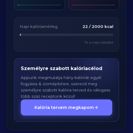
Napi kalóriamérleg
22
/
2000
kcal
1
% a napi célodból
Személyre szabott kalóriacélod
Appunk megmutatja hány kalóriát egyél
fogyásra & izomépítésre, szerezd meg
személyre szabott kalória terved és válogass
több száz receptünk közül!
Kalória tervem megkapom