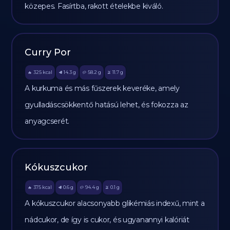
közepes. Fasírtba, rakott ételekbe kiváló.
Curry Por
325
kcal
14.3
g
58.2
g
11.7
g
🔥
🥩
🥔
🫒
A kurkuma és más fűszerek keveréke, amely
gyulladáscsökkentő hatású lehet, és fokozza az
anyagcserét.
Kókuszcukor
375
kcal
0.6
g
94.4
g
0.1
g
🔥
🥩
🥔
🫒
A kókuszcukor alacsonyabb glikémiás indexű, mint a
nádcukor, de így is cukor, és ugyanannyi kalóriát