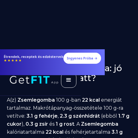
Étrendek, receptek és edzéstervek
Ingyenes Próba →
★★★★★
Zsemlegomba fogyásra: jó
választás diéta alatt?
GetFIT App
Írta -
March 19, 2026
A(z)
Zsemlegomba
100 g-ban
22 kcal
energiát
tartalmaz. Makrótápanyag-összetétele 100 g-ra
vetítve:
3.1 g fehérje
,
2.3 g szénhidrát
(ebből
1.7 g
cukor
),
0.3 g zsír
és
1 g rost
. A
Zsemlegomba
kalóriatartalma
22 kcal
és fehérjetartalma
3.1 g