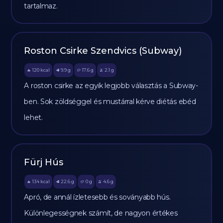
tartalmaz.
Roston Csirke Szendvics (Subway)
120
kcal
9.9
g
17.6
g
2.1
g
🔥
🥩
🥔
🫒
A roston csirke az egyik legjobb választás a Subway-
ben. Sok zöldséggel és mustárral kérve diétás ebéd
lehet.
Fürj Hús
134
kcal
22.6
g
0
g
4.6
g
🔥
🥩
🥔
🫒
Apró, de annál ízletesebb és soványabb hús.
Különlegességnek számít, de nagyon értékes