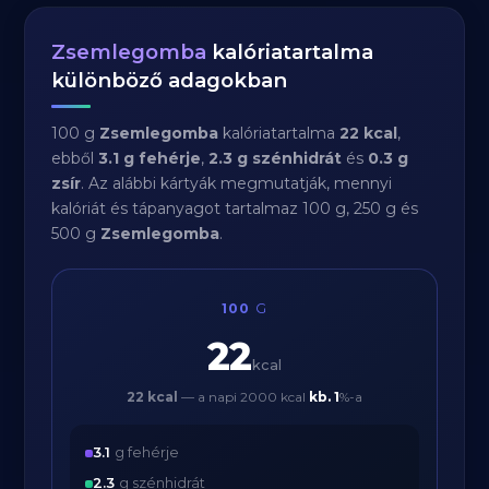
Zsemlegomba
kalóriatartalma
különböző adagokban
100 g
Zsemlegomba
kalóriatartalma
22 kcal
,
ebből
3.1 g fehérje
,
2.3 g szénhidrát
és
0.3 g
zsír
. Az alábbi kártyák megmutatják, mennyi
kalóriát és tápanyagot tartalmaz 100 g, 250 g és
500 g
Zsemlegomba
.
100
G
22
kcal
22 kcal
— a napi 2000 kcal
kb.
1
%-a
3.1
g fehérje
2.3
g szénhidrát