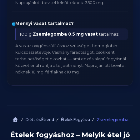
Napi ajánlott bevitel felnőtteknek: 3500 mg.
Mennyi vasat tartalmaz?
100 g
Zsemlegomba
0.5 mg vasat
tartalmaz.
A vas az oxigénszállításhoz szükséges hemoglobin
kulcsösszetevője. Vashiány fáradtságot, csökkent
terhelhetőséget okozhat — ami edzés alapú fogyásnál
közvetlenül rontja a teljesítményt. Napi ajánlott bevitel:
nőknek 18 mg, férfiaknak 10 mg.
Zsemlegomba
Diéta és Étrend
Ételek Fogyásra
Ételek fogyáshoz – Melyik étel jó