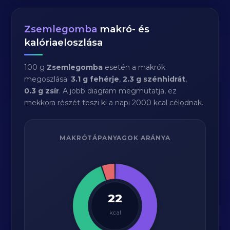
Zsemlegomba
makró- és
kalóriaeloszlása
100 g
Zsemlegomba
esetén a makrók
megoszlása:
3.1 g fehérje
,
2.3 g szénhidrát
,
0.3 g zsír
. A jobb diagram megmutatja, ez
mekkora részét teszi ki a napi 2000 kcal célodnak.
MAKRÓTÁPANYAGOK ARÁNYA
22
kcal