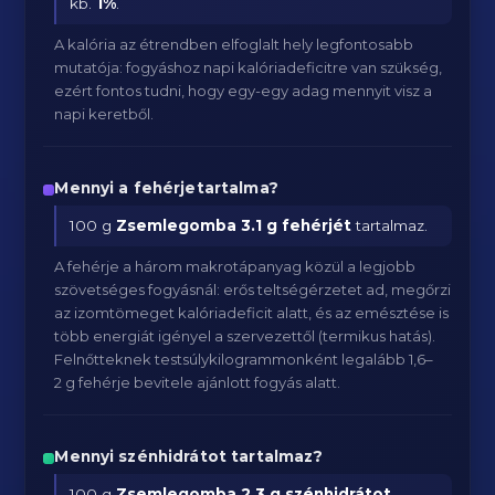
kb.
1
%
.
A kalória az étrendben elfoglalt hely legfontosabb
mutatója: fogyáshoz napi kalóriadeficitre van szükség,
ezért fontos tudni, hogy egy-egy adag mennyit visz a
napi keretből.
Mennyi a fehérjetartalma?
100 g
Zsemlegomba
3.1 g fehérjét
tartalmaz.
A fehérje a három makrotápanyag közül a legjobb
szövetséges fogyásnál: erős teltségérzetet ad, megőrzi
az izomtömeget kalóriadeficit alatt, és az emésztése is
több energiát igényel a szervezettől (termikus hatás).
Felnőtteknek testsúlykilogrammonként legalább 1,6–
2 g fehérje bevitele ajánlott fogyás alatt.
Mennyi szénhidrátot tartalmaz?
100 g
Zsemlegomba
2.3 g szénhidrátot