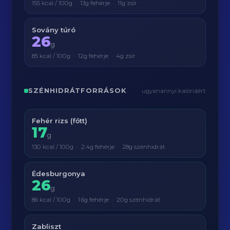
155 kcal / 100g · 13g fehérje · 11g zsír
Sovány túró
26
g
85 kcal / 100g · 12g fehérje · 4g zsír
SZÉNHIDRÁTFORRÁSOK
ugyanannyi kalóriáért
Fehér rizs (főtt)
17
g
130 kcal / 100g · 2.4g fehérje · 28g szénhidrát
Édesburgonya
26
g
86 kcal / 100g · 1.6g fehérje · 20g szénhidrát
Zabliszt