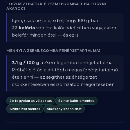
FOGYASZTHATOK-E ZSEMLEGOMBA-T HA FOGYNI
AKAROK?
Igen, csak ne felejtsd el, hogy 100 g-ban
22 kalória
van. Ha kalóriadeficitben vagy, akkor
belefér minden étel — és ez is.
MENNYI A ZSEMLEGOMBA FEHÉRJETARTALMA?
3.1 g / 100 g
a Zsemlegomba fehérjetartalma.
Próbálj diétád alatt több magas fehérjetartalmú
ételt enni — ez segíthet az éhségérzet
csökkentésében és izomzatod megőrzésében.
Jó fogyókúrás választás
Szinte kalóriamentes
Szinte zsírmentes
Alacsony szénhidrát