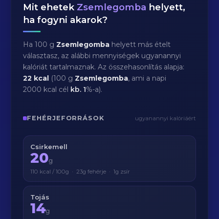
Mit ehetek
Zsemlegomba
helyett,
ha fogyni akarok?
Ha 100 g
Zsemlegomba
helyett más ételt
választasz, az alábbi mennyiségek ugyanannyi
kalóriát tartalmaznak. Az összehasonlítás alapja:
22 kcal
(100 g
Zsemlegomba
, ami a napi
2000 kcal cél
kb.
1
%-a).
FEHÉRJEFORRÁSOK
ugyanannyi kalóriáért
Csirkemell
20
g
110 kcal / 100g · 23g fehérje · 1g zsír
Tojás
14
g