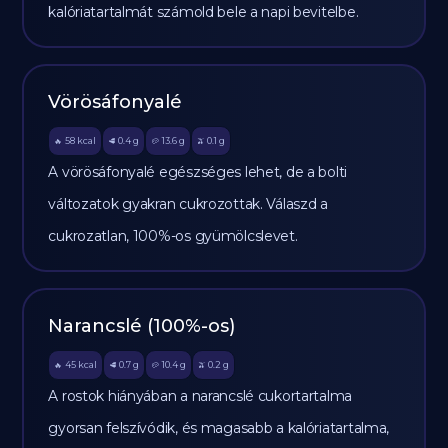
kalóriatartalmát számold bele a napi bevitelbe.
Vörösáfonyalé
58
kcal
0.4
g
13.6
g
0.1
g
🔥
🥩
🥔
🫒
A vörösáfonyalé egészséges lehet, de a bolti
változatok gyakran cukrozottak. Válaszd a
cukrozatlan, 100%-os gyümölcslevet.
Narancslé (100%-os)
45
kcal
0.7
g
10.4
g
0.2
g
🔥
🥩
🥔
🫒
A rostok hiányában a narancslé cukortartalma
gyorsan felszívódik, és magasabb a kalóriatartalma,