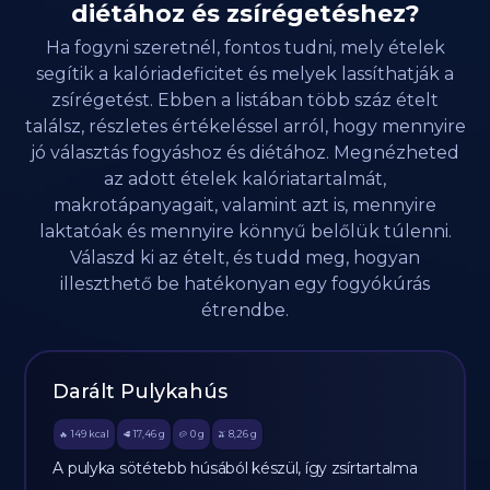
diétához és zsírégetéshez?
Ha fogyni szeretnél, fontos tudni, mely ételek
segítik a kalóriadeficitet és melyek lassíthatják a
zsírégetést. Ebben a listában több száz ételt
találsz, részletes értékeléssel arról, hogy mennyire
jó választás fogyáshoz és diétához. Megnézheted
az adott ételek kalóriatartalmát,
makrotápanyagait, valamint azt is, mennyire
laktatóak és mennyire könnyű belőlük túlenni.
Válaszd ki az ételt, és tudd meg, hogyan
illeszthető be hatékonyan egy fogyókúrás
étrendbe.
Darált Pulykahús
149
kcal
17,46
g
0
g
8,26
g
🔥
🥩
🥔
🫒
A pulyka sötétebb húsából készül, így zsírtartalma