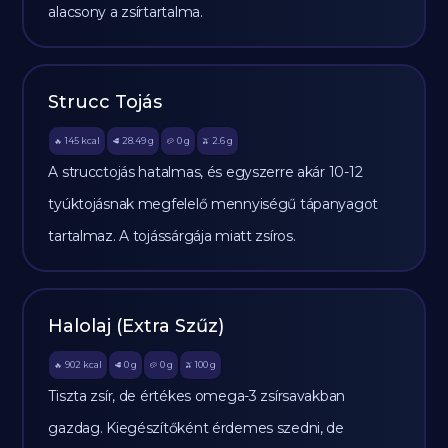
alacsony a zsírtartalma.
Strucc Tojás
145
kcal
28.49
g
0
g
2.6
g
🔥
🥩
🥔
🫒
A strucctojás hatalmas, és egyszerre akár 10-12
tyúktojásnak megfelelő mennyiségű tápanyagot
tartalmaz. A tojássárgája miatt zsíros.
Halolaj (Extra Szűz)
902
kcal
0
g
0
g
100
g
🔥
🥩
🥔
🫒
Tiszta zsír, de értékes omega-3 zsírsavakban
gazdag. Kiegészítőként érdemes szedni, de