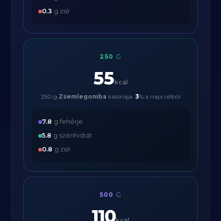
0.3
g zsír
250
G
55
kcal
250 g
Zsemlegomba
kalóriája:
3
% a napi célból
7.8
g fehérje
5.8
g szénhidrát
0.8
g zsír
500
G
110
kcal