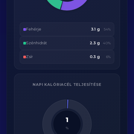
Fehérje
3.1 g
54%
Szénhidrát
2.3 g
40%
Zsír
0.3 g
6%
NAPI KALÓRIACÉL TELJESÍTÉSE
1
%