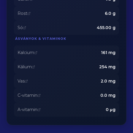
Rost
6.0
g
Só
455.00
g
ÁSVÁNYOK & VITAMINOK
Kalcium
161
mg
Kálium
254
mg
Vas
2.0
mg
C-vitamin
0.0
mg
A-vitamin
0
μg