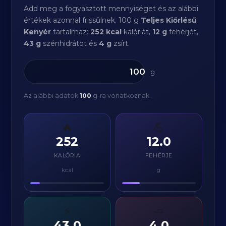
Add meg a fogyasztott mennyiséget és az alábbi
értékek azonnal frissülnek. 100 g
Teljes Kiőrlésű
Kenyér
tartalmaz:
252 kcal
kalóriát,
12 g
fehérjét,
43 g
szénhidrátot és
4 g
zsírt.
g
Az alábbi adatok
100
g-ra vonatkoznak.
🔥
💪
252
12.0
KALÓRIA
FEHÉRJE
kcal
g
⚡
🧈
43.0
4.0