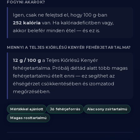
FOGYNI AKAROK?
Igen, csak ne felejtsd el, hogy 100 g-ban
252 kalória
van. Ha kalóriadeficitben vagy,
akkor belefér minden étel — és ez is.
MENNYI A TELJES KIŐRLÉSŰ KENYÉR FEHÉRJETARTALMA?
12 g / 100 g
a Teljes Kiőrlésű Kenyér
fehérjetartalma. Próbálj diétád alatt több magas
fehérjetartalmú ételt enni — ez segíthet az
éhségérzet csökkentésében és izomzatod
megőrzésében.
Mértékkel ajánlott
Jó fehérjeforrás
Alacsony zsírtartalmú
Magas rosttartalmú