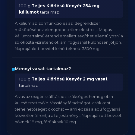
100 g
Teljes Kiőrlésű Kenyér
254 mg
káliumot
tartalmaz.
A kálium az izomfunkció és az idegrendszer
működéséhez elengedhetetlen elektrolit. Magas
káliumtartalmú étrend emellett segíthet ellensúlyozni a
só okozta vízretenciót, ami fogyásnál különösen jól jön.
Napi ajánlott bevitel felnőtteknek: 3500 mg.
Mennyi vasat tartalmaz?
100 g
Teljes Kiőrlésű Kenyér
2 mg vasat
tartalmaz.
A vas az oxigénszállításhoz szükséges hemoglobin
kulcsösszetevője. Vashiány fáradtságot, csökkent
terhelhetőséget okozhat — ami edzés alapú fogyásnál
közvetlenül rontja a teljesítményt. Napi ajánlott bevitel:
nőknek 18 mg, férfiaknak 10 mg.