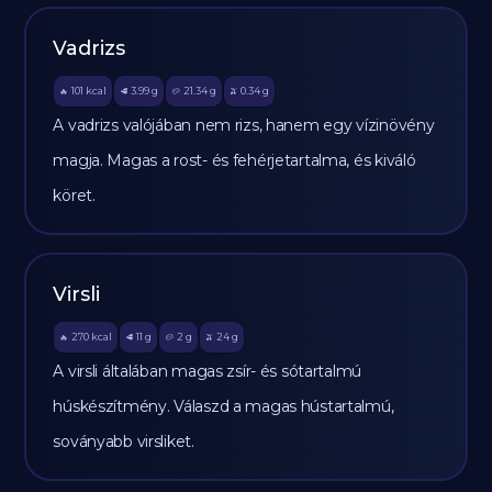
Vadrizs
101
kcal
3.99
g
21.34
g
0.34
g
🔥
🥩
🥔
🫒
A vadrizs valójában nem rizs, hanem egy vízinövény
magja. Magas a rost- és fehérjetartalma, és kiváló
köret.
Virsli
270
kcal
11
g
2
g
24
g
🔥
🥩
🥔
🫒
A virsli általában magas zsír- és sótartalmú
húskészítmény. Válaszd a magas hústartalmú,
soványabb virsliket.