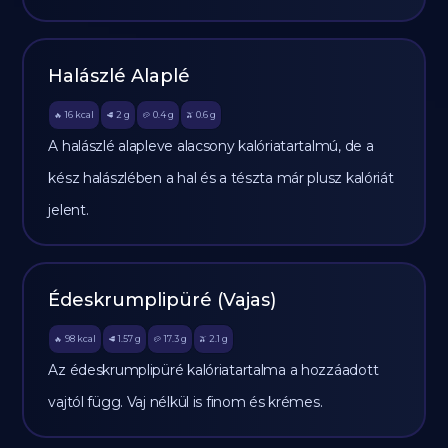
Halászlé Alaplé
16
kcal
2
g
0.4
g
0.6
g
🔥
🥩
🥔
🫒
A halászlé alapleve alacsony kalóriatartalmú, de a
kész halászlében a hal és a tészta már plusz kalóriát
jelent.
Édeskrumplipüré (Vajas)
98
kcal
1.57
g
17.3
g
2.1
g
🔥
🥩
🥔
🫒
Az édeskrumplipüré kalóriatartalma a hozzáadott
vajtól függ. Vaj nélkül is finom és krémes.