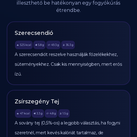
illeszthető be hatékonyan egy fogyókúrás
étrendbe.
Szerecsendió
525
kcal
5.8
g
49.3
g
36.3
g
🔥
🥩
🥔
🫒
A szerecsendiót reszelve használják főzelékekhez,
süteményekhez. Csak kis mennyiségben, mert erős
ízű.
Zsírszegény Tej
47
kcal
3.3
g
4.8
g
1.5
g
🔥
🥩
🥔
🫒
A sovány tej (0,5%-os) a legjobb választás, ha fogyni
szeretnél, mert kevés kalóriát tartalmaz, de