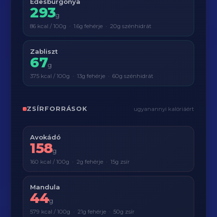
Édesburgonya
293
g
86 kcal / 100g · 1.6g fehérje · 20g szénhidrát
Zabliszt
67
g
375 kcal / 100g · 13g fehérje · 60g szénhidrát
ZSÍRFORRÁSOK
ugyanannyi kalóriáért
Avokádó
158
g
160 kcal / 100g · 2g fehérje · 15g zsír
Mandula
44
g
579 kcal / 100g · 21g fehérje · 50g zsír