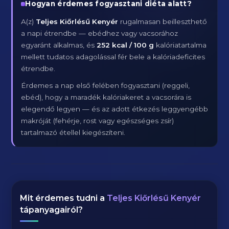
Hogyan érdemes fogyasztani diéta alatt?
A(z)
Teljes Kiőrlésű Kenyér
rugalmasan beilleszthető
a napi étrendbe — ebédhez vagy vacsorához
egyaránt alkalmas, és
252 kcal / 100 g
kalóriatartalma
mellett tudatos adagolással fér bele a kalóriadeficites
étrendbe.
Érdemes a nap első felében fogyasztani (reggeli,
ebéd), hogy a maradék kalóriakeret a vacsorára is
elegendő legyen — és az adott étkezés leggyengébb
makróját (fehérje, rost vagy egészséges zsír)
tartalmazó étellel kiegészíteni.
Mit érdemes tudni a
Teljes Kiőrlésű Kenyér
tápanyagairól?