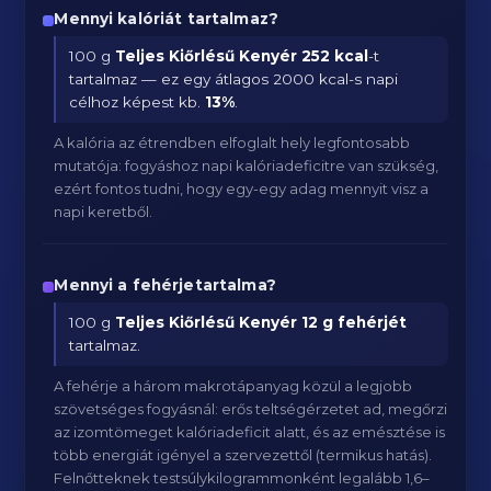
Mennyi kalóriát tartalmaz?
100 g
Teljes Kiőrlésű Kenyér
252 kcal
-t
tartalmaz — ez egy átlagos 2000 kcal-s napi
célhoz képest kb.
13
%
.
A kalória az étrendben elfoglalt hely legfontosabb
mutatója: fogyáshoz napi kalóriadeficitre van szükség,
ezért fontos tudni, hogy egy-egy adag mennyit visz a
napi keretből.
Mennyi a fehérjetartalma?
100 g
Teljes Kiőrlésű Kenyér
12 g fehérjét
tartalmaz.
A fehérje a három makrotápanyag közül a legjobb
szövetséges fogyásnál: erős teltségérzetet ad, megőrzi
az izomtömeget kalóriadeficit alatt, és az emésztése is
több energiát igényel a szervezettől (termikus hatás).
Felnőtteknek testsúlykilogrammonként legalább 1,6–