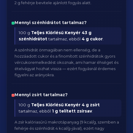
2 g fehérje bevitele ajánlott fogyás alatt.
Mennyi szénhidrátot tartalmaz?
100 g
Teljes Kiőrlésű Kenyér
43 g
szénhidrátot
tartalmaz, ebből
4 g cukor
.
A szénhidrát önmagában nem ellenség, de a
hozzáadott cukor és a finomított szénhidrátok gyors
vércukoremelkedést okoznak, ami hamar éhséget és
ételvágyat hozhat vissza — ezért fogyásnál érdemes
figyelni az arányokra.
Mennyi zsírt tartalmaz?
100 g
Teljes Kiőrlésű Kenyér
4 g zsírt
tartalmaz, ebből
1 g telített zsírsav
.
A zsír kalóriasűrű makrotápanyag (9 kcal/g, szemben a
fehérje és szénhidrát 4 kcal/g-jával), ezért nagy