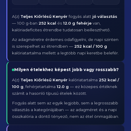
A(z)
Teljes Kiőrlésű Kenyér
fogyás alatt
jó választás
— 100 g-ban
252 kcal
és
12.0 g fehérje
van,
kalóriadeficites étrendbe tudatosan beilleszthető.
Az adagméretre érdemes odafigyelni, de napi szinten
is szerepelhet az étrendben —
252 kcal / 100 g
kalóriatartalma mellett a legtöbb napi keretbe belefér.
Milyen ételekhez képest jobb vagy rosszabb?
A(z)
Teljes Kiőrlésű Kenyér
kalóriatartalma
252 kcal /
100 g
, fehérjetartalma
12.0 g
— ez közepes értéknek
számít a hasonló típusú ételek között.
Fogyás alatt sem az egyik legjobb, sem a legrosszabb
választás a kategóriájában — az adagméret és a napi
összkalória a döntő tényező, nem az étel önmagában.