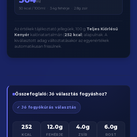
ml
50 kcal / 100ml · 3.4g fehérje · 2.8g zsír
Az értékek tájékoztató jellegűek, 100 g
Teljes Kiőrlésű
Kenyér
kalóriatartalmán (
252 kcal
) alapulnak. A
kiválasztott adag változtatásakor az egyenértékek
automatikusan frissülnek.
Összefoglaló: Jó választás fogyáshoz?
✓ Jó fogyókúrás választás
252
12.0g
4.0g
6.0g
KCAL
FEHÉRJE
ZSÍR
ROST