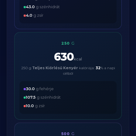
43.0
g szénhidrát
4.0
g zsír
250
G
630
kcal
250 g
Teljes Kiőrlésű Kenyér
kalóriája:
32
% a napi
célból
30.0
g fehérje
107.5
g szénhidrát
10.0
g zsír
500
G