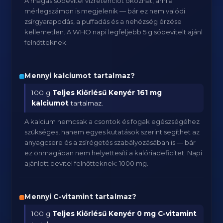
A magas sóbevitel vízretenciót okozhat, ami a
mérlegszámon is megjelenik — bár ez nem valódi
zsírgyarapodás, a puffadás és a nehézség érzése
kellemetlen. A WHO napi legfeljebb 5 g sóbevitelt ajánl
felnőtteknek.
Mennyi kalciumot tartalmaz?
100 g
Teljes Kiőrlésű Kenyér
161 mg
kalciumot
tartalmaz.
A kalcium nemcsak a csontok és fogak egészségéhez
szükséges, hanem egyes kutatások szerint segíthet az
anyagcsere és a zsírégetés szabályozásában is — bár
ez önmagában nem helyettesíti a kalóriadeficitet. Napi
ajánlott bevitel felnőtteknek: 1000 mg.
Mennyi C-vitamint tartalmaz?
100 g
Teljes Kiőrlésű Kenyér
0 mg C-vitamint