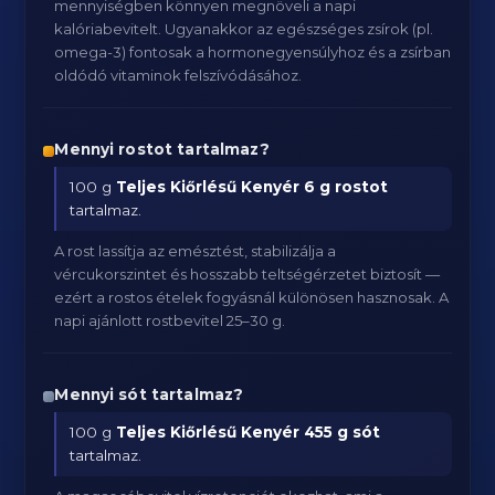
mennyiségben könnyen megnöveli a napi
kalóriabevitelt. Ugyanakkor az egészséges zsírok (pl.
omega-3) fontosak a hormonegyensúlyhoz és a zsírban
oldódó vitaminok felszívódásához.
Mennyi rostot tartalmaz?
100 g
Teljes Kiőrlésű Kenyér
6 g rostot
tartalmaz.
A rost lassítja az emésztést, stabilizálja a
vércukorszintet és hosszabb teltségérzetet biztosít —
ezért a rostos ételek fogyásnál különösen hasznosak. A
napi ajánlott rostbevitel 25–30 g.
Mennyi sót tartalmaz?
100 g
Teljes Kiőrlésű Kenyér
455 g sót
tartalmaz.