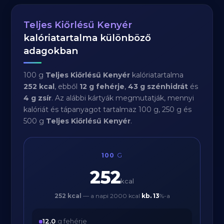
Teljes Kiőrlésű Kenyér
kalóriatartalma különböző
adagokban
100 g
Teljes Kiőrlésű Kenyér
kalóriatartalma
252 kcal
, ebből
12 g fehérje
,
43 g szénhidrát
és
4 g zsír
. Az alábbi kártyák megmutatják, mennyi
kalóriát és tápanyagot tartalmaz 100 g, 250 g és
500 g
Teljes Kiőrlésű Kenyér
.
100
G
252
kcal
252 kcal
— a napi 2000 kcal
kb.
13
%-a
12.0
g fehérje