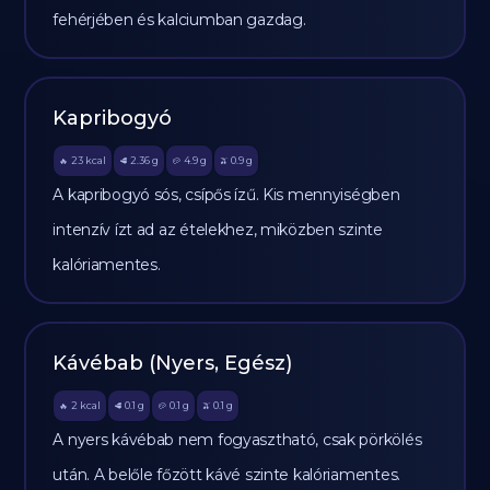
fehérjében és kalciumban gazdag.
Kapribogyó
23
kcal
2.36
g
4.9
g
0.9
g
🔥
🥩
🥔
🫒
A kapribogyó sós, csípős ízű. Kis mennyiségben
intenzív ízt ad az ételekhez, miközben szinte
kalóriamentes.
Kávébab (Nyers, Egész)
2
kcal
0.1
g
0.1
g
0.1
g
🔥
🥩
🥔
🫒
A nyers kávébab nem fogyasztható, csak pörkölés
után. A belőle főzött kávé szinte kalóriamentes.