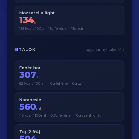
Mozzarella light
134
g
188 kcal / 100g · 18g fehérje · 13g zsír
ITALOK
ugyanannyi kalóriáért
Fehér bor
307
ml
82 kcal / 100ml · 0g fehérje · 0g zsír
Narancslé
560
ml
45 kcal / 100ml · 0.7g fehérje · 10g szénhidrát
Tej (2,8%)
504