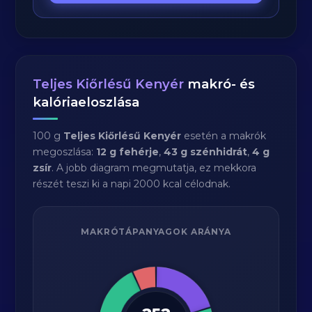
Teljes Kiőrlésű Kenyér
makró- és
kalóriaeloszlása
100 g
Teljes Kiőrlésű Kenyér
esetén a makrók
megoszlása:
12 g fehérje
,
43 g szénhidrát
,
4 g
zsír
. A jobb diagram megmutatja, ez mekkora
részét teszi ki a napi 2000 kcal célodnak.
MAKRÓTÁPANYAGOK ARÁNYA