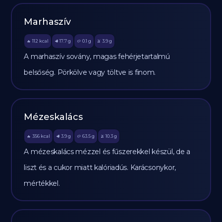
Marhaszív
112
kcal
17.7
g
0.1
g
3.9
g
🔥
🥩
🥔
🫒
A marhaszív sovány, magas fehérjetartalmú
belsőség. Pörkölve vagy töltve is finom.
Mézeskalács
356
kcal
3.9
g
63.5
g
10.3
g
🔥
🥩
🥔
🫒
A mézeskalács mézzel és fűszerekkel készül, de a
liszt és a cukor miatt kalóriadús. Karácsonykor,
mértékkel.