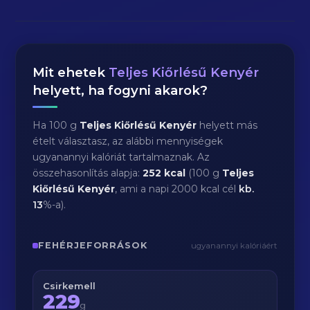
Mit ehetek
Teljes Kiőrlésű Kenyér
helyett, ha fogyni akarok?
Ha 100 g
Teljes Kiőrlésű Kenyér
helyett más
ételt választasz, az alábbi mennyiségek
ugyanannyi kalóriát tartalmaznak. Az
összehasonlítás alapja:
252 kcal
(100 g
Teljes
Kiőrlésű Kenyér
, ami a napi 2000 kcal cél
kb.
13
%-a).
FEHÉRJEFORRÁSOK
ugyanannyi kalóriáért
Csirkemell
229
g