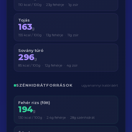
110 kcal / 100g · 23g fehérje · 1g zsír
Tojás
163
g
155 kcal / 100g · 13g fehérje · 11g zsír
Sovány túró
296
g
85 kcal / 100g · 12g fehérje · 4g zsír
SZÉNHIDRÁTFORRÁSOK
ugyanannyi kalóriáért
Fehér rizs (főtt)
194
g
130 kcal / 100g · 2.4g fehérje · 28g szénhidrát