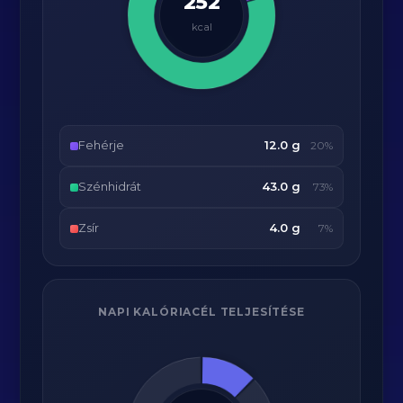
252
kcal
Fehérje
12.0 g
20%
Szénhidrát
43.0 g
73%
Zsír
4.0 g
7%
NAPI KALÓRIACÉL TELJESÍTÉSE