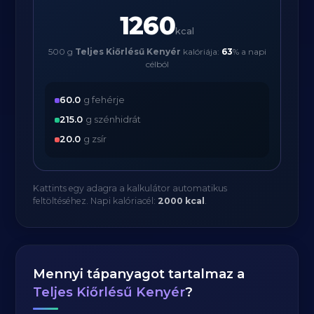
1260
kcal
500 g
Teljes Kiőrlésű Kenyér
kalóriája:
63
% a napi
célból
60.0
g fehérje
215.0
g szénhidrát
20.0
g zsír
Kattints egy adagra a kalkulátor automatikus
feltöltéséhez. Napi kalóriacél:
2000 kcal
.
Mennyi tápanyagot tartalmaz a
Teljes Kiőrlésű Kenyér
?