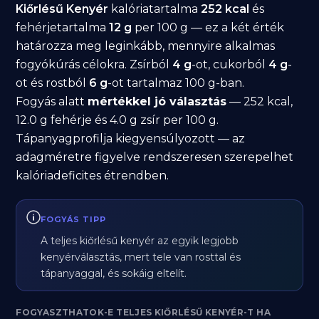
Kiőrlésű Kenyér
kalóriatartalma
252 kcal
és
fehérjetartalma
12 g
per 100 g — ez a két érték
határozza meg leginkább, mennyire alkalmas
fogyókúrás célokra. Zsírból
4 g
-ot, cukorból
4 g
-
ot és rostból
6 g
-ot tartalmaz 100 g-ban.
Fogyás alatt
mértékkel jó választás
— 252 kcal,
12.0 g fehérje és 4.0 g zsír per 100 g.
Tápanyagprofilja kiegyensúlyozott — az
adagméretre figyelve rendszeresen szerepelhet
kalóriadeficites étrendben.
FOGYÁS TIPP
A teljes kiőrlésű kenyér az egyik legjobb
kenyérválasztás, mert tele van rosttal és
tápanyaggal, és sokáig eltelít.
FOGYASZTHATOK-E TELJES KIŐRLÉSŰ KENYÉR-T HA