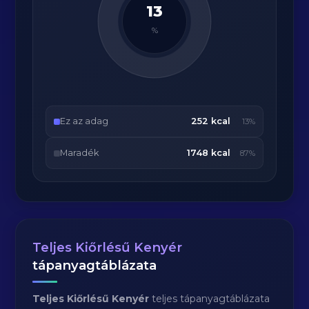
13
%
Ez az adag
252 kcal
13%
Maradék
1748 kcal
87%
Teljes Kiőrlésű Kenyér
tápanyagtáblázata
Teljes Kiőrlésű Kenyér
teljes tápanyagtáblázata