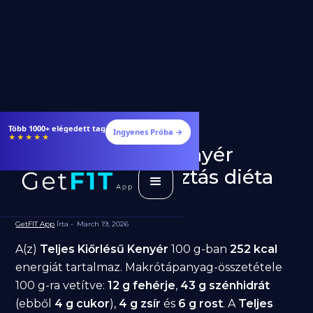
Több 1000+ elégedett tag
Ingyenes Próba →
★★★★★
Teljes Kiőrlésű Kenyér
fogyásra: jó választás diéta
alatt?
GetFIT App
Írta -
March 19, 2026
A(z)
Teljes Kiőrlésű Kenyér
100 g-ban
252 kcal
energiát tartalmaz. Makrótápanyag-összetétele
100 g-ra vetítve:
12 g fehérje
,
43 g szénhidrát
(ebből
4 g cukor
),
4 g zsír
és
6 g rost
. A
Teljes