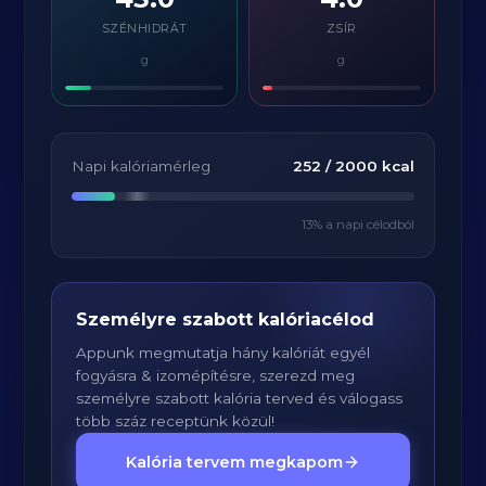
SZÉNHIDRÁT
ZSÍR
g
g
Napi kalóriamérleg
252
/
2000
kcal
13
% a napi célodból
Személyre szabott kalóriacélod
Appunk megmutatja hány kalóriát egyél
fogyásra & izomépítésre, szerezd meg
személyre szabott kalória terved és válogass
több száz receptünk közül!
Kalória tervem megkapom