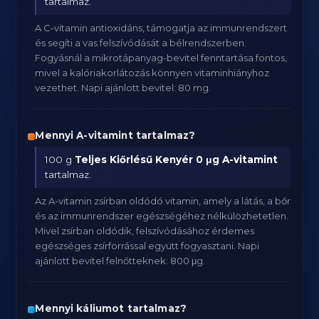
tartalmaz.
A C-vitamin antioxidáns, támogatja az immunrendszert
és segíti a vas felszívódását a bélrendszerben.
Fogyásnál a mikrotápanyag-bevitel fenntartása fontos,
mivel a kalóriakorlátozás könnyen vitaminhiányhoz
vezethet. Napi ajánlott bevitel: 80 mg.
Mennyi A-vitamint tartalmaz?
100 g
Teljes Kiőrlésű Kenyér
0 μg A-vitamint
tartalmaz.
Az A-vitamin zsírban oldódó vitamin, amely a látás, a bőr
és az immunrendszer egészségéhez nélkülözhetetlen.
Mivel zsírban oldódik, felszívódásához érdemes
egészséges zsírforrással együtt fogyasztani. Napi
ajánlott bevitel felnőtteknek: 800 μg.
Mennyi káliumot tartalmaz?