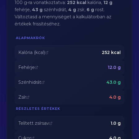
100 g-ra vonatkoztatva:
252 kcal
kalória,
12 g
fehérje,
43 g
szénhidrát,
4 g
zsír,
6 g
rost.
Változtasd a mennyiséget a kalkulátorban az
értékek frissítéséhez.
ALAPMAKRÓK
Kalória (kcal)
252
kcal
Fehérje
12.0
g
Szénhidrát
43.0
g
Zsír
4.0
g
RÉSZLETES ÉRTÉKEK
Telített zsírsav
1.0
g
Cukor
4.0
g