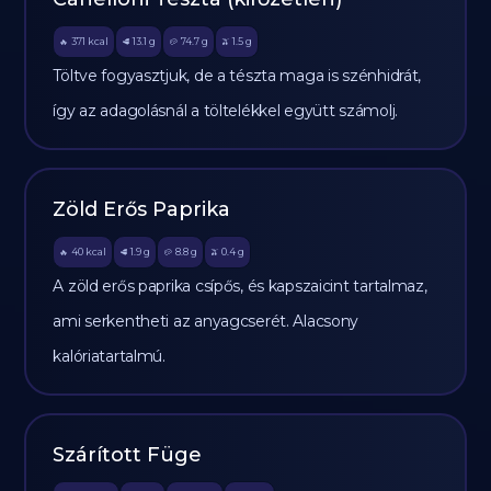
371
kcal
13.1
g
74.7
g
1.5
g
🔥
🥩
🥔
🫒
Töltve fogyasztjuk, de a tészta maga is szénhidrát,
így az adagolásnál a töltelékkel együtt számolj.
Zöld Erős Paprika
40
kcal
1.9
g
8.8
g
0.4
g
🔥
🥩
🥔
🫒
A zöld erős paprika csípős, és kapszaicint tartalmaz,
ami serkentheti az anyagcserét. Alacsony
kalóriatartalmú.
Szárított Füge