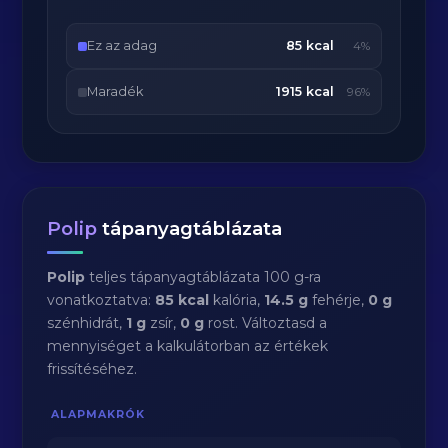
Ez az adag
85 kcal
4%
Maradék
1915 kcal
96%
Polip
tápanyagtáblázata
Polip
teljes tápanyagtáblázata 100 g-ra
vonatkoztatva:
85 kcal
kalória,
14.5 g
fehérje,
0 g
szénhidrát,
1 g
zsír,
0 g
rost. Változtasd a
mennyiséget a kalkulátorban az értékek
frissítéséhez.
ALAPMAKRÓK