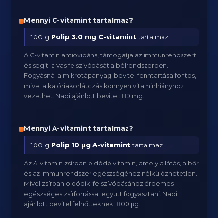
Mennyi C-vitamint tartalmaz?
100 g
Polip
3.0 mg C-vitamint
tartalmaz.
A C-vitamin antioxidáns, támogatja az immunrendszert
és segíti a vas felszívódását a bélrendszerben.
Fogyásnál a mikrotápanyag-bevitel fenntartása fontos,
mivel a kalóriakorlátozás könnyen vitaminhiányhoz
vezethet. Napi ajánlott bevitel: 80 mg.
Mennyi A-vitamint tartalmaz?
100 g
Polip
10 μg A-vitamint
tartalmaz.
Az A-vitamin zsírban oldódó vitamin, amely a látás, a bőr
és az immunrendszer egészségéhez nélkülözhetetlen.
Mivel zsírban oldódik, felszívódásához érdemes
egészséges zsírforrással együtt fogyasztani. Napi
ajánlott bevitel felnőtteknek: 800 μg.