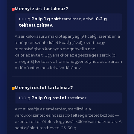
Mennyi zsírt tartalmaz?
100 g
Polip
1 g zsírt
tartalmaz, ebből
0.2 g
telített zsírsav
.
A zsír kalóriasűrű makrotápanyag (9 kcal/g, szemben a
fehérje és szénhidrát 4 kcal/g-jával), ezért nagy
mennyiségben könnyen megnöveli a napi
kalóriabevitelt. Ugyanakkor az egészséges zsírok (pl.
omega-3) fontosak a hormonegyensúlyhoz és a zsírban
oldódó vitaminok felszívódásához.
Mennyi rostot tartalmaz?
100 g
Polip
0 g rostot
tartalmaz.
A rost lassítja az emésztést, stabilizálja a
vércukorszintet és hosszabb teltségérzetet biztosít —
ezért a rostos ételek fogyásnál különösen hasznosak. A
napi ajánlott rostbevitel 25–30 g.