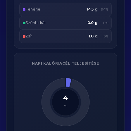
Fehérje
14.5 g
94%
Szénhidrát
0.0 g
0%
Zsír
1.0 g
6%
NAPI KALÓRIACÉL TELJESÍTÉSE
4
%