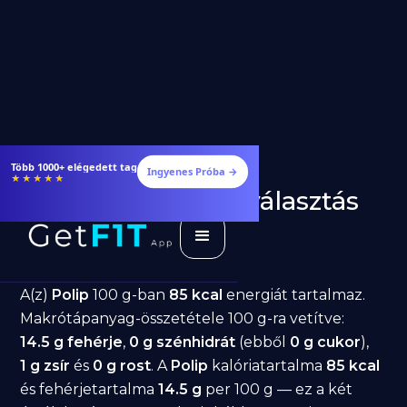
Több 1000+ elégedett tag
Ingyenes Próba →
★★★★★
Polip fogyásra: jó választás
diéta alatt?
GetFIT App
Írta -
March 19, 2026
A(z)
Polip
100 g-ban
85 kcal
energiát tartalmaz.
Makrótápanyag-összetétele 100 g-ra vetítve:
14.5 g fehérje
,
0 g szénhidrát
(ebből
0 g cukor
),
1 g zsír
és
0 g rost
. A
Polip
kalóriatartalma
85 kcal
és fehérjetartalma
14.5 g
per 100 g — ez a két