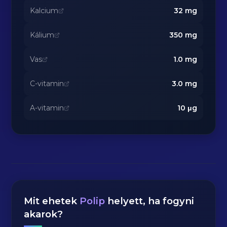
Kalcium
32
mg
Kálium
350
mg
Vas
1.0
mg
C-vitamin
3.0
mg
A-vitamin
10
μg
Mit ehetek
Polip
helyett, ha fogyni
akarok?