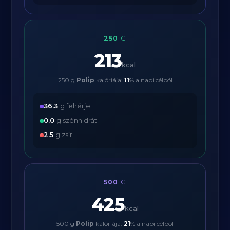
250
G
213
kcal
250 g
Polip
kalóriája:
11
% a napi célból
36.3
g fehérje
0.0
g szénhidrát
2.5
g zsír
500
G
425
kcal
500 g
Polip
kalóriája:
21
% a napi célból