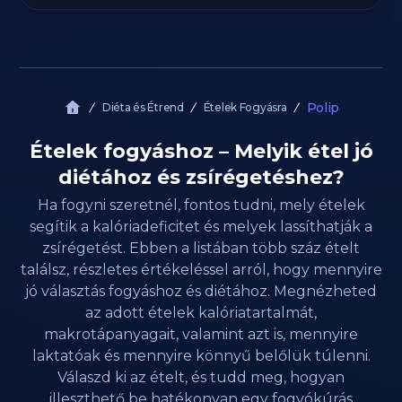
Polip
Diéta és Étrend
Ételek Fogyásra
Ételek fogyáshoz – Melyik étel jó
diétához és zsírégetéshez?
Ha fogyni szeretnél, fontos tudni, mely ételek
segítik a kalóriadeficitet és melyek lassíthatják a
zsírégetést. Ebben a listában több száz ételt
találsz, részletes értékeléssel arról, hogy mennyire
jó választás fogyáshoz és diétához. Megnézheted
az adott ételek kalóriatartalmát,
makrotápanyagait, valamint azt is, mennyire
laktatóak és mennyire könnyű belőlük túlenni.
Válaszd ki az ételt, és tudd meg, hogyan
illeszthető be hatékonyan egy fogyókúrás