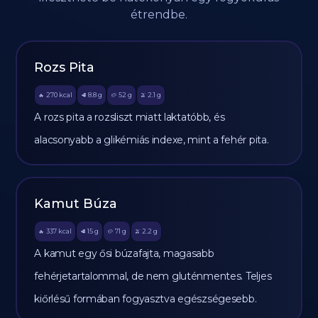
étrendbe.
Rozs Pita
270
kcal
8.8
g
52
g
2.1
g
🔥
🥩
🥔
🫒
A rozs pita a rozsliszt miatt laktatóbb, és
alacsonyabb a glikémiás indexe, mint a fehér pita.
Kamut Búza
337
kcal
15
g
71
g
2.2
g
🔥
🥩
🥔
🫒
A kamut egy ősi búzafajta, magasabb
fehérjetartalommal, de nem gluténmentes. Teljes
kiőrlésű formában fogyasztva egészségesebb.