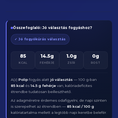
Összefoglaló: Jó választás fogyáshoz?
✓ Jó fogyókúrás választás
85
14.5g
1.0g
0g
KCAL
FEHÉRJE
ZSÍR
ROST
A(z)
Polip
fogyás alatt
jó választás
— 100 g-ban
85 kcal
és
14.5 g fehérje
van, kalóriadeficites
étrendbe tudatosan beilleszthető.
Az adagméretre érdemes odafigyelni, de napi szinten
is szerepelhet az étrendben —
85 kcal / 100 g
kalóriatartalma mellett a legtöbb napi keretbe belefér.