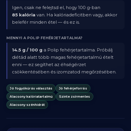
Igen, csak ne felejtsd el, hogy 100 g-ban
85 kalória
van. Ha kalóriadeficitben vagy, akkor
belefér minden étel — és ez is.
MENNYI A POLIP FEHÉRJETARTALMA?
14.5 g / 100 g
a Polip fehérjetartalma. Próbálj
diétád alatt több magas fehérjetartalmú ételt
enni — ez segíthet az éhségérzet
csökkentésében és izomzatod megőrzésében.
Jó fogyókúrás választás
Jó fehérjeforrás
Alacsony kalóriatartalmú
Szinte zsírmentes
Alacsony szénhidrát