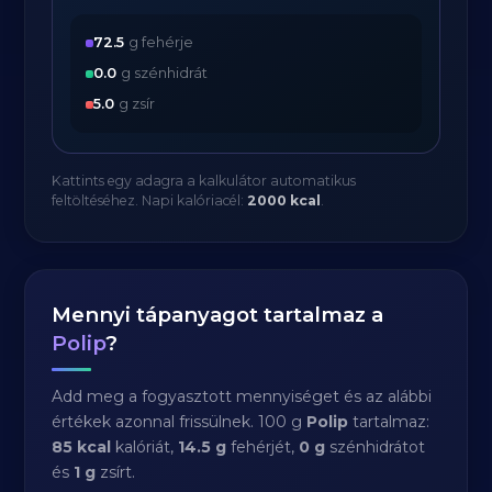
72.5
g fehérje
0.0
g szénhidrát
5.0
g zsír
Kattints egy adagra a kalkulátor automatikus
feltöltéséhez. Napi kalóriacél:
2000 kcal
.
Mennyi tápanyagot tartalmaz a
Polip
?
Add meg a fogyasztott mennyiséget és az alábbi
értékek azonnal frissülnek. 100 g
Polip
tartalmaz:
85 kcal
kalóriát,
14.5 g
fehérjét,
0 g
szénhidrátot
és
1 g
zsírt.