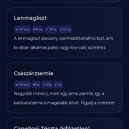
Lenmagliszt
534
kcal
18.3
g
28.9
g
42.2
g
🔥
🥩
🥔
🫒
A lenmagliszt alacsony szénhidráttartalmú liszt, ami
kiválóan alkalmas paleo vagy low-carb sütéshez.
Császárzsemle
290
kcal
9
g
55
g
3
g
🔥
🥩
🥔
🫒
Nagyobb méretű, mint egy sima zsemle, így a
kalóriatartalma is magasabb lehet. Figyelj a méretre!
Canelloni Tészta (kifőzetlen)