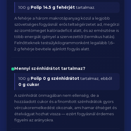
100 g
Polip
14.5 g fehérjét
tartalmaz.
A fehérje a három makrotápanyag közül a legjobb
szövetséges fogyásnál: erős teltségérzetet ad, megőrzi
az izomtömeget kalóriadeficit alatt, és az emésztése is
több energiát igényel a szervezettől (termikus hatás).
Felnőtteknek testsúlykilogrammonként legalább 1,6–
2 g fehérje bevitele ajánlott fogyás alatt.
Mennyi szénhidrátot tartalmaz?
100 g
Polip
0 g szénhidrátot
tartalmaz, ebből
0 g cukor
.
A szénhidrát önmagában nem ellenség, de a
hozzáadott cukor és a finomított szénhidrátok gyors
vércukoremelkedést okoznak, ami hamar éhséget és
ételvágyat hozhat vissza — ezért fogyásnál érdemes
figyelni az arányokra.