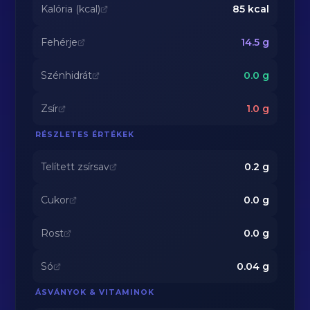
Kalória (kcal)
85
kcal
Fehérje
14.5
g
Szénhidrát
0.0
g
Zsír
1.0
g
RÉSZLETES ÉRTÉKEK
Telített zsírsav
0.2
g
Cukor
0.0
g
Rost
0.0
g
Só
0.04
g
ÁSVÁNYOK & VITAMINOK