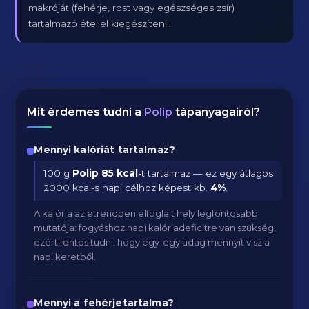
makróját (fehérje, rost vagy egészséges zsír)
tartalmazó étellel kiegészíteni.
Mit érdemes tudni a
Polip
tápanyagairól?
Mennyi kalóriát tartalmaz?
100 g
Polip
85 kcal
-t tartalmaz — ez egy átlagos
2000 kcal-s napi célhoz képest kb.
4
%
.
A kalória az étrendben elfoglalt hely legfontosabb
mutatója: fogyáshoz napi kalóriadeficitre van szükség,
ezért fontos tudni, hogy egy-egy adag mennyit visz a
napi keretből.
Mennyi a fehérjetartalma?