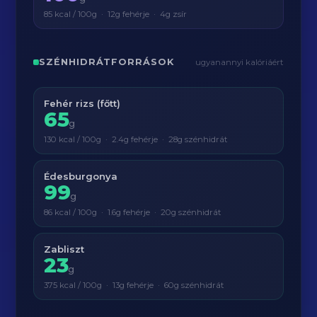
85 kcal / 100g · 12g fehérje · 4g zsír
SZÉNHIDRÁTFORRÁSOK
ugyanannyi kalóriáért
Fehér rizs (főtt)
65
g
130 kcal / 100g · 2.4g fehérje · 28g szénhidrát
Édesburgonya
99
g
86 kcal / 100g · 1.6g fehérje · 20g szénhidrát
Zabliszt
23
g
375 kcal / 100g · 13g fehérje · 60g szénhidrát