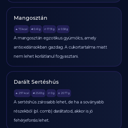
Mangosztán
73
kcal
0.41
g
17.91
g
0.58
g
🔥
🥩
🥔
🫒
A mangosztán egzotikus gyümölcs, amely
antioxidánsokban gazdag. A cukortartalma miatt
nem lehet korlátlanul fogyasztani.
Darált Sertéshús
297
kcal
25.69
g
0
g
20.77
g
🔥
🥩
🥔
🫒
A sertéshús zsírosabb lehet, de ha a soványabb
részekből (pl. comb) daráltatod, akkor is jó
fehérjeforrás lehet.