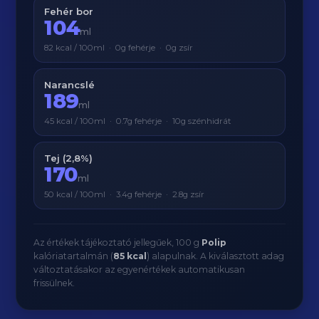
Fehér bor
104
ml
82 kcal / 100ml · 0g fehérje · 0g zsír
Narancslé
189
ml
45 kcal / 100ml · 0.7g fehérje · 10g szénhidrát
Tej (2,8%)
170
ml
50 kcal / 100ml · 3.4g fehérje · 2.8g zsír
Az értékek tájékoztató jellegűek, 100 g
Polip
kalóriatartalmán (
85 kcal
) alapulnak. A kiválasztott adag
változtatásakor az egyenértékek automatikusan
frissülnek.