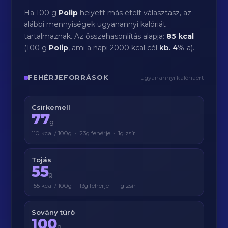
Ha 100 g
Polip
helyett más ételt választasz, az
alábbi mennyiségek ugyanannyi kalóriát
tartalmaznak. Az összehasonlítás alapja:
85 kcal
(100 g
Polip
, ami a napi 2000 kcal cél
kb.
4
%-a).
FEHÉRJEFORRÁSOK
ugyanannyi kalóriáért
Csirkemell
77
g
110 kcal / 100g · 23g fehérje · 1g zsír
Tojás
55
g
155 kcal / 100g · 13g fehérje · 11g zsír
Sovány túró
100
g