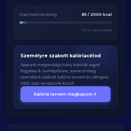
Napi kalóriamérleg
85
/
2000
kcal
4
% a napi célodból
Személyre szabott kalóriacélod
Appunk megmutatja hány kalóriát egyél
fogyásra & izomépítésre, szerezd meg
személyre szabott kalória terved és válogass
több száz receptünk közül!
Kalória tervem megkapom