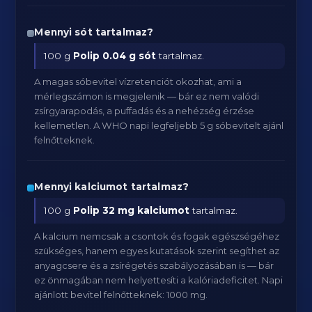
Mennyi sót tartalmaz?
100 g
Polip
0.04 g sót
tartalmaz.
A magas sóbevitel vízretenciót okozhat, ami a
mérlegszámon is megjelenik — bár ez nem valódi
zsírgyarapodás, a puffadás és a nehézség érzése
kellemetlen. A WHO napi legfeljebb 5 g sóbevitelt ajánl
felnőtteknek.
Mennyi kalciumot tartalmaz?
100 g
Polip
32 mg kalciumot
tartalmaz.
A kalcium nemcsak a csontok és fogak egészségéhez
szükséges, hanem egyes kutatások szerint segíthet az
anyagcsere és a zsírégetés szabályozásában is — bár
ez önmagában nem helyettesíti a kalóriadeficitet. Napi
ajánlott bevitel felnőtteknek: 1000 mg.