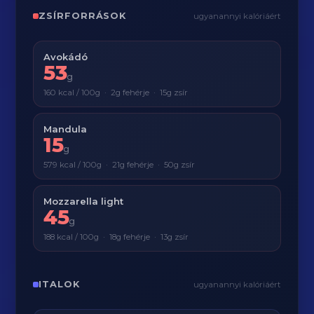
ZSÍRFORRÁSOK
ugyanannyi kalóriáért
Avokádó
53
g
160 kcal / 100g · 2g fehérje · 15g zsír
Mandula
15
g
579 kcal / 100g · 21g fehérje · 50g zsír
Mozzarella light
45
g
188 kcal / 100g · 18g fehérje · 13g zsír
ITALOK
ugyanannyi kalóriáért