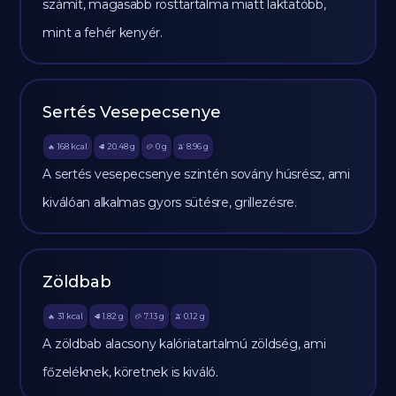
számít, magasabb rosttartalma miatt laktatóbb,
mint a fehér kenyér.
Sertés Vesepecsenye
168
kcal
20.48
g
0
g
8.96
g
🔥
🥩
🥔
🫒
A sertés vesepecsenye szintén sovány húsrész, ami
kiválóan alkalmas gyors sütésre, grillezésre.
Zöldbab
31
kcal
1.82
g
7.13
g
0.12
g
🔥
🥩
🥔
🫒
A zöldbab alacsony kalóriatartalmú zöldség, ami
főzeléknek, köretnek is kiváló.