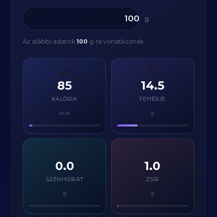
g
Az alábbi adatok
100
g-ra vonatkoznak.
🔥
💪
85
14.5
KALÓRIA
FEHÉRJE
kcal
g
⚡
🧈
0.0
1.0
SZÉNHIDRÁT
ZSÍR
g
g