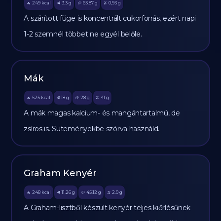
249
kcal
3.3
g
63.87
g
0,93
g
🔥
🥩
🥔
🫒
A szárított füge is koncentrált cukorforrás, ezért napi
1-2 szemnél többet ne egyél belőle.
Mák
525
kcal
18
g
28
g
41
g
🔥
🥩
🥔
🫒
A mák magas kalcium- és mangántartalmú, de
zsíros is. Süteményekbe szórva használd.
Graham Kenyér
248
kcal
11.26
g
45.12
g
2.9
g
🔥
🥩
🥔
🫒
A Graham-lisztből készült kenyér teljes kiőrlésűnek