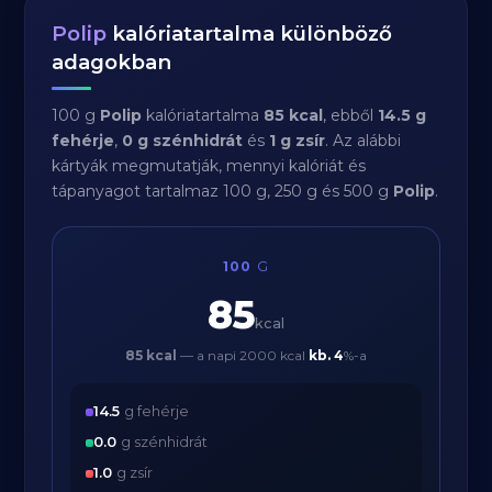
Polip
kalóriatartalma különböző
adagokban
100 g
Polip
kalóriatartalma
85 kcal
, ebből
14.5 g
fehérje
,
0 g szénhidrát
és
1 g zsír
. Az alábbi
kártyák megmutatják, mennyi kalóriát és
tápanyagot tartalmaz 100 g, 250 g és 500 g
Polip
.
100
G
85
kcal
85 kcal
— a napi 2000 kcal
kb.
4
%-a
14.5
g fehérje
0.0
g szénhidrát
1.0
g zsír