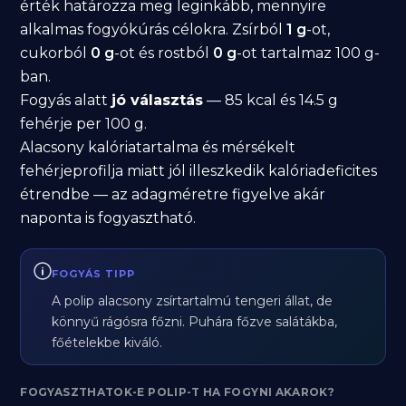
érték határozza meg leginkább, mennyire
alkalmas fogyókúrás célokra. Zsírból
1 g
-ot,
cukorból
0 g
-ot és rostból
0 g
-ot tartalmaz 100 g-
ban.
Fogyás alatt
jó választás
— 85 kcal és 14.5 g
fehérje per 100 g.
Alacsony kalóriatartalma és mérsékelt
fehérjeprofilja miatt jól illeszkedik kalóriadeficites
étrendbe — az adagméretre figyelve akár
naponta is fogyasztható.
FOGYÁS TIPP
A polip alacsony zsírtartalmú tengeri állat, de
könnyű rágósra főzni. Puhára főzve salátákba,
főételekbe kiváló.
FOGYASZTHATOK-E POLIP-T HA FOGYNI AKAROK?