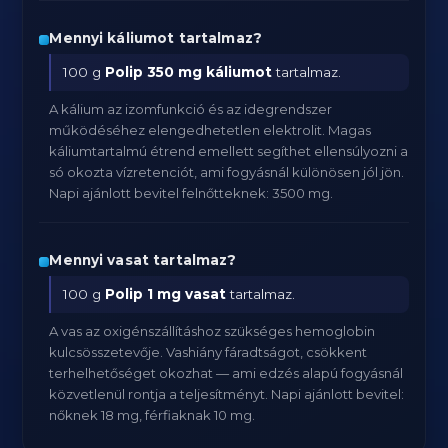
Mennyi káliumot tartalmaz?
100 g
Polip
350 mg káliumot
tartalmaz.
A kálium az izomfunkció és az idegrendszer
működéséhez elengedhetetlen elektrolit. Magas
káliumtartalmú étrend emellett segíthet ellensúlyozni a
só okozta vízretenciót, ami fogyásnál különösen jól jön.
Napi ajánlott bevitel felnőtteknek: 3500 mg.
Mennyi vasat tartalmaz?
100 g
Polip
1 mg vasat
tartalmaz.
A vas az oxigénszállításhoz szükséges hemoglobin
kulcsösszetevője. Vashiány fáradtságot, csökkent
terhelhetőséget okozhat — ami edzés alapú fogyásnál
közvetlenül rontja a teljesítményt. Napi ajánlott bevitel:
nőknek 18 mg, férfiaknak 10 mg.