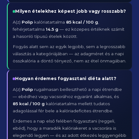
Milyen ételekhez képest jobb vagy rosszabb?
A(z)
Polip
kalóriatartalma
85 kcal / 100 g
,
fehérjetartalma
14.5 g
— ez közepes értéknek számít
a hasonló típusú ételek között.
Fogyás alatt sem az egyik legjobb, sem a legrosszabb
választás a kategóriájában — az adagméret és a napi
összkalória a döntő tényező, nem az étel önmagában.
Hogyan érdemes fogyasztani diéta alatt?
A(z)
Polip
rugalmasan beilleszthető a napi étrendbe
— ebédhez vagy vacsorához egyaránt alkalmas, és
85 kcal / 100 g
kalóriatartalma mellett tudatos
adagolással fér bele a kalóriadeficites étrendbe.
Érdemes a nap első felében fogyasztani (reggeli,
ebéd), hogy a maradék kalóriakeret a vacsorára is
elegendő legyen — és az adott étkezés leggyengébb