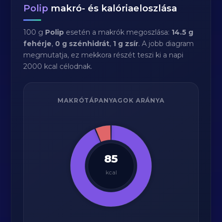
Polip
makró- és kalóriaeloszlása
100 g
Polip
esetén a makrók megoszlása:
14.5 g
fehérje
,
0 g szénhidrát
,
1 g zsír
. A jobb diagram
megmutatja, ez mekkora részét teszi ki a napi
2000 kcal célodnak.
MAKRÓTÁPANYAGOK ARÁNYA
85
kcal